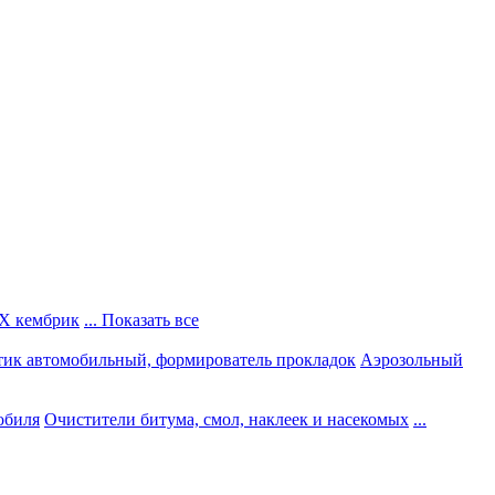
Х кембрик
... Показать все
тик автомобильный, формирователь прокладок
Аэрозольный
обиля
Очистители битума, смол, наклеек и насекомых
...