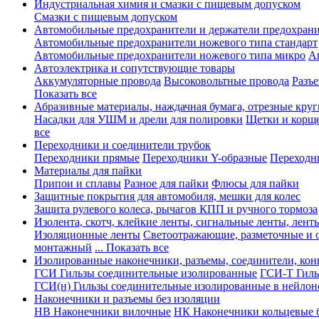
Индустриальная химия и смазки с пищевым допуском
Смазки с пищевым допуском
Автомобильные предохранители и держатели предохрани
Автомобильные предохранители ножевого типа стандарт
Автомобильные предохранители ножевого типа микро
А
Автоэлектрика и сопутствующие товары
Аккумуляторные провода
Высоковольтные провода
Разъ
Показать все
Абразивные материалы, наждачная бумага, отрезные круг
Насадки для УШМ и дрели для полировки
Щетки и корщ
все
Переходники и соединители трубок
Переходники прямые
Переходники Y-образные
Переходн
Материалы для пайки
Припои и сплавы
Разное для пайки
Флюсы для пайки
Защитные покрытия для автомобиля, мешки для колес
Защита рулевого колеса, рычагов КПП и ручного тормоза
Изолента, скотч, клейкие ленты, сигнальные ленты, лент
Изоляционные ленты
Светоотражающие, разметочные и 
монтажный
... Показать все
Изолированные наконечники, разъемы, соединители, ко
ГСИ Гильзы соединительные изолированные
ГСИ-Т Гиль
ГСИ(н) Гильзы соединительные изолированные в нейлон
Наконечники и разъемы без изоляции
НВ Наконечники вилочные
НК Наконечники кольцевые б