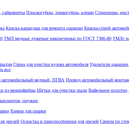
, гайковерты
Плоскогубцы, тонкогубцы, клещи
Стрипперы, инст
ска
Краска-карандаш для ремонта царапин
Краска-спрей автомоб
80
ТМЛ медные луженые наконечники по ГОСТ 7386-80
ТМЛс на
крытия
Глина для очистки кузова автомобиля
Удалители царапин
ть все
 автомобильный медный, ПГВА
Провод автомобильный монта
ки из микрофибры
Щетки для очистки пыли
Вафельное полотно
 шплинтов, пружин
варки
Химия для сварки
ля дрелей
Оснастка и приспособления для дрелей
Сверла по сте