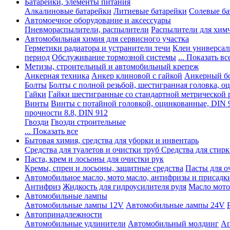
Батарейки, элементы питания
Алкалиновые батарейки
Литиевые батарейки
Солевые ба
Автомоечное оборудование и аксессуары
Пневмораспылители, распылители
Распылители для хим
Автомобильная химия для сервисного участка
Герметики радиатора и устранители течи
Клеи универсал
период
Обслуживание тормозной системы
... Показать вс
Метизы, строительный и автомобильный крепеж
Анкерная техника
Анкер клиновой с гайкой
Анкерный бо
Болты
Болты с полной резьбой, шестигранная головка, 
Гайки
Гайки шестигранные со стандартной метрической 
Винты
Винты с потайной головкой, оцинкованные, DIN 
прочности 8.8, DIN 912
Гвозди
Гвозди строительные
... Показать все
Бытовая химия, средства для уборки и инвентарь
Средства для туалетов и очистки труб
Средства для стир
Паста, крем и лосьоны для очистки рук
Кремы, спреи и лосьоны, защитные средства
Пасты для о
Автомобильное масло, мото масло, антифризы и присадк
Антифриз
Жидкость для гидроусилителя руля
Масло мото
Автомобильные лампы
Автомобильные лампы 12V
Автомобильные лампы 24V
Автопринадлежности
Автомобильные удлинители
Автомобильный молдинг
Ап