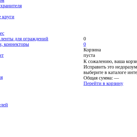
ом
охранителя
е круги
ес
, ленты для ограждений
0
и, коннекторы
0
Корзина
нт
пуста
К сожалению, ваша корзи
Исправить это недоразум
выберите в каталоге инт
ля
Общая сумма:
—
Перейти в корзину
елей