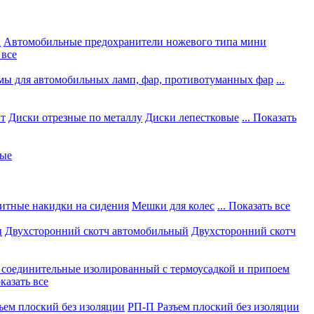
а
Автомобильные предохранители ножевого типа мини
 все
мы для автомобильных ламп, фар, противотуманных фар
...
нт
Диски отрезные по металлу
Диски лепестковые
... Показать
ные
итные накидки на сидения
Мешки для колес
... Показать все
ы
Двухсторонний скотч автомобильный
Двухсторонний скотч
соединительные изолированный с термоусадкой и припоем
оказать все
ъем плоский без изоляции
РП-П Разъем плоский без изоляции