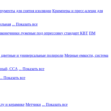
рументы для снятия изоляции
Кримперы и пресс-клещи для
ильная
... Показать все
конечники луженые под опрессовку стандарт КВТ
ПМ
, цветные и универсальные полироли
Мерные емкости, система
жный, CCA
... Показать все
... Показать все
клу и керамике
Метчики
... Показать все