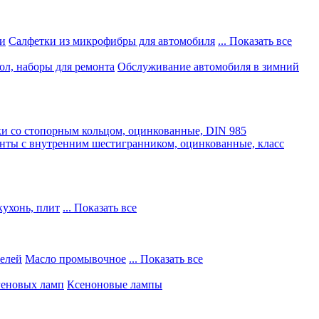
и
Салфетки из микрофибры для автомобиля
... Показать все
ол, наборы для ремонта
Обслуживание автомобиля в зимний
и со стопорным кольцом, оцинкованные, DIN 985
нты с внутренним шестигранником, оцинкованные, класс
кухонь, плит
... Показать все
телей
Масло промывочное
... Показать все
геновых ламп
Ксеноновые лампы