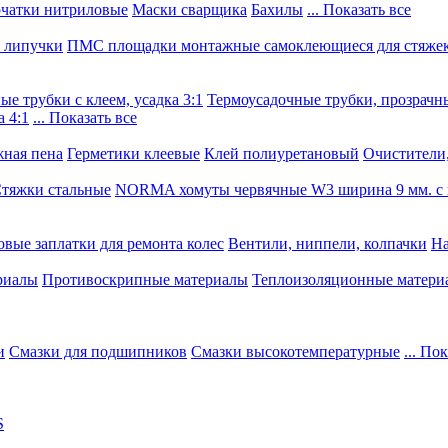
чатки нитриловые
Маски сварщика
Бахилы
... Показать все
, липучки
ПМС площадки монтажные самоклеющиеся для стяже
е трубки с клеем, усадка 3:1
Термоусадочные трубки, прозрачны
 4:1
... Показать все
ная пена
Герметики клеевые
Клей полиуретановый
Очистители,
тяжки стальные
NORMA хомуты червячные W3 ширина 9 мм. с 
овые заплатки для ремонта колес
Вентили, ниппели, колпачки
На
риалы
Противоскрипные материалы
Теплоизоляционные матери
и
Смазки для подшипников
Смазки высокотемпературные
... По
S