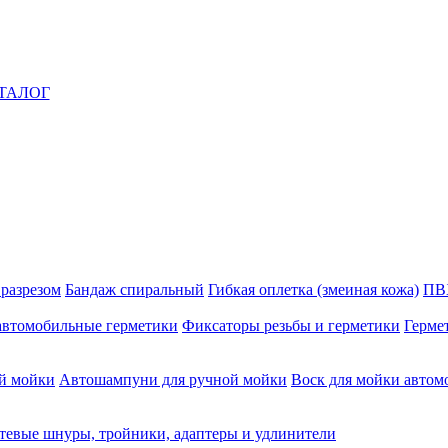
ТАЛОГ
 разрезом
Бандаж спиральный
Гибкая оплетка (змеиная кожа)
ПВ
автомобильные герметики
Фиксаторы резьбы и герметики
Герме
й мойки
Автошампуни для ручной мойки
Воск для мойки автом
тевые шнуры, тройники, адаптеры и удлинители