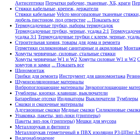
Антисептики
Перчатки рабочие, тканевые, ХБ, краги
Пер
Стяжки кабельные, крепеж, держатели
Стяжки кабельные
Velcro многоразовые тканевые стяжки
дюбель пистоном, под отверстие
... Показать все
Термоусадочные трубки, наборы термоусадок
Термоусадочные трубки, черные, усадка 2:1
Термоусадочны
усадка 3:1
Термоусадочные трубки с клеем, черные, усадка
Строительная химия, товары для дома и ремонта
Герметики силиконовые санитарные и акриловые
Монтаж
Хомуты червячные, силовые, стальные стяжки
Хомуты червячные W1 и W2
Хомуты силовые W1 и W2
С
хомутов и замки
... Показать все
Шиномонтаж
Грибки для ремонта
Инструмент для шиномонтажа
Резин
Шумоизоляционные материалы
Вибропоглощающие материалы
Звукопоглощающие мате
Тумблеры, кнопки, клавиши, выключатели
Батарейные отсеки
Индикаторы
Выключатели
Тумблеры
Смазки и смазочные материалы
Адгезионные смазки
Медные смазки
Силиконовые смазк
Упаковка, пакеты, зип-локи (грипперы)
Пакеты зип-лок (грипперы)
Мешки для мусора
Металлорукав и фитинги
Металлорукав герметичный в ПВХ изоляции Р3-ЦПнг-L
Видеонаблюдение