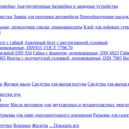
тарейки
Аккумуляторные батарейки и зарядные устройства
чистки
Замша для протирки автомобиля
Пенообразующие насадк
ьные, эпоксидные смолы, цианоакрилаты
Клей для лобовых стек
е
лт с гайкой
Анкерный болт с шестигранной головкой
оцинкованные, DIN933, ГОСТ 7798-70
резьбой DIN 934
Гайки с фланцем, оцинкованные, DIN 6923
Гайк
965
Винты с полукруглой головкой, оцинкованные, DIN 7985
Ви
ки
Жидкое мыло
Средства для мытья посуды
Средства для мытья 
чистки рук
и
рное
Масло моторное для двухтактных и четырехтактных двига
Разъемы для ламп дополнительного освещения
Разъемы для гало
течки
Воронки
Жилеты
... Показать все