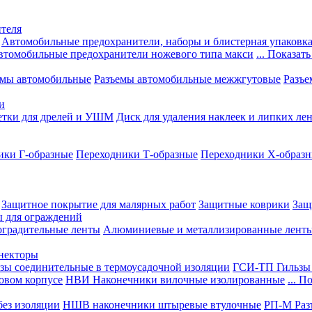
теля
Автомобильные предохранители, наборы и блистерная упаковк
втомобильные предохранители ножевого типа макси
... Показать
емы автомобильные
Разъемы автомобильные межжгутовые
Разъе
и
етки для дрелей и УШМ
Диск для удаления наклеек и липких ле
ики Г-образные
Переходники Т-образные
Переходники Х-образ
Защитное покрытие для малярных работ
Защитные коврики
Защ
ы для ограждений
оградительные ленты
Алюминиевые и металлизированные лент
ннекторы
зы соединительные в термоусадочной изоляции
ГСИ-ТП Гильзы 
овом корпусе
НВИ Наконечники вилочные изолированные
... П
ез изоляции
НШВ наконечники штыревые втулочные
РП-М Раз