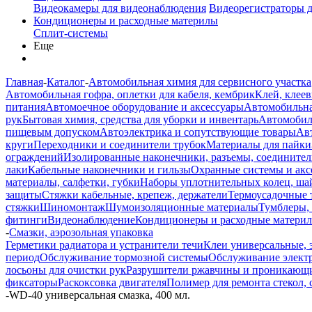
Видеокамеры для видеонаблюдения
Видеорегистраторы 
Кондиционеры и расходные материлы
Сплит-системы
Еще
Главная
-
Каталог
-
Автомобильная химия для сервисного участка
Автомобильная гофра, оплетки для кабеля, кембрик
Клей, клеев
питания
Автомоечное оборудование и аксессуары
Автомобильна
рук
Бытовая химия, средства для уборки и инвентарь
Автомобиль
пищевым допуском
Автоэлектрика и сопутствующие товары
Ав
круги
Переходники и соединители трубок
Материалы для пайки
ограждений
Изолированные наконечники, разъемы, соединител
лаки
Кабельные наконечники и гильзы
Охранные системы и акс
материалы, салфетки, губки
Наборы уплотнительных колец, ша
защиты
Стяжки кабельные, крепеж, держатели
Термоусадочные 
стяжки
Шиномонтаж
Шумоизоляционные материалы
Тумблеры,
фитинги
Видеонаблюдение
Кондиционеры и расходные матери
-
Смазки, аэрозольная упаковка
Герметики радиатора и устранители течи
Клеи универсальные,
период
Обслуживание тормозной системы
Обслуживание электр
лосьоны для очистки рук
Разрушители ржавчины и проникающи
фиксаторы
Раскоксовка двигателя
Полимер для ремонта стекол, 
-
WD-40 универсальная смазка, 400 мл.