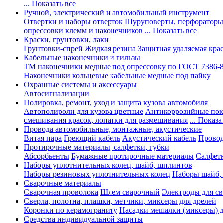
... Показать все
Ручной, электрический и автомобильный инструмент
Отвертки и наборы отверток
Шуруповерты, перфораторы
опрессовки клемм и наконечников
... Показать все
Краски, грунтовки, лаки
Грунтовки-спрей
Жидкая резина
Защитная удаляемая кра
Кабельные наконечники и гильзы
ТМ наконечники медные под опрессовку по ГОСТ 7386-
Наконечники кольцевые кабельные медные под пайку
Охранные системы и аксессуары
Автосигнализации
Полировка, ремонт, уход и защита кузова автомобиля
Автополироли для кузова цветные
Антикоррозийные по
смешивания красок, лопатки для размешивания
... Показа
Провода автомобильные, монтажные, акустические
Витая пара
Греющий кабель
Акустический кабель
Провод
Протирочные материалы, салфетки, губки
Абсорбьенты
Бумажные протирочные материалы
Салфет
Наборы уплотнительных колец, шайб, шплинтов
Наборы резиновых уплотнительных колец
Наборы шайб,
Сварочные материалы
Сварочная проволока
Шлем сварочный
Электроды для с
Сверла, полотна, плашки, метчики, миксеры для дрелей
Коронки по керамограниту
Насадки мешалки (миксеры) д
Средства индивидуальной защиты