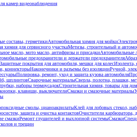
для камер видеонаблюдения
ые составы, герметики
Автомобильная химия для мойки
Электро
я химия для сервисного участка
Метизы, строительный и автом
ное масло, мото масло, антифризы и присадки
Автомобильные
томобильные предохранители и держатели предохранителя
Абраз
Защитные покрытия для автомобиля, мешки для колес
Изолента, 
и, коннекторы
Наконечники и разъемы без изоляции
Ручной, эле
ессуары
Полировка, ремонт, уход и защита кузова автомобиля
Про
йб, шплинтов
Сварочные материалы
Сверла, полотна, плашки, ме
трубки, наборы термоусадок
Строительная химия, товары для дом
 кнопки, клавиши, выключатели
Смазки и смазочные материалы
У
лы
 эпоксидные смолы, цианоакрилаты
Клей для лобовых стекол, на
осистем, защита и очистка контактов
Очистители карбюратора, д
е смазки
Ремонт глушителей и выхлопной системы
Смазки
Специ
сколов и трещин