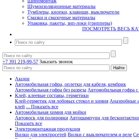
Шиномонтаж
Шумоизоляционные материалы
Тумблеры, кнопки, клавиши, выключатели
Смазки и смазочные материалы
Упаковка, пакеты, зип-локи (грипперы)
ПОСМОТРЕТЬ ВЕСЬ КА
+7 391 219-99-57
Заказать звонок
Акции
Автомобильная гофра, оплетки для кабеля, кембрик
Автомобильная гофра без разреза
Автомобильная гофра с
Клей, клеевые составы, герметики
Клей-герметик для лобовых стекол и химия
Анаэробные 
клей
... Показать все
Автомобильная химия для мойки
Автовоск для полировки
Автошампуни для бесконтактно
Показать все
Электромонтажная продукция
Вилки для электросетей
Вилки с выключателем и реле
Се