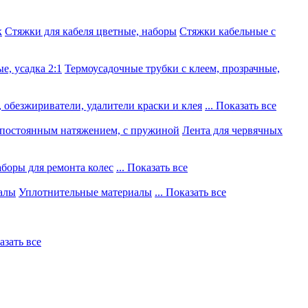
к
Стяжки для кабеля цветные, наборы
Стяжки кабельные с
е, усадка 2:1
Термоусадочные трубки с клеем, прозрачные,
 обезжириватели, удалители краски и клея
... Показать все
постоянным натяжением, с пружиной
Лента для червячных
боры для ремонта колес
... Показать все
алы
Уплотнительные материалы
... Показать все
казать все