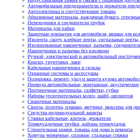
Индустриальная химия и смазки с пищевым допуск
Автомобильные предохранители и держатели пред
Автоэлектрика и сопутствующие товары
Абразивные материалы, наждачная бумага, отрезны
Переходники и соединители трубок
Материалы для пайки
Защитные покрытия для автомобиля, мешки для кол
Изолента, скотч, клейкие ленты, сигнальные ленты
Изолированные наконечники, разъемы, соединител
Наконечники и разъемы без изоляции
Ручной, электрический и автомобильный инструме
Краски, грунтовки, лаки
Кабельные наконечники и гильзы
Охранные системы и аксессуары
Полировка, ремонт, уход и защита кузова автомоби
Провода автомобильные, монтажные, акустические
Протирочные материалы, салфетки, губки
Наборы уплотнительных колец, шайб, шплинтов
Сварочные материалы
Сверла, полотна, плашки, метчики, миксеры для др
Средства индивидуальной защиты
Стяжки кабельные, крепеж, держатели
Термоусадочные трубки, наборы термоусадок
Строительная химия, товары для дома и ремонта
Хомуты червячные, силовые, стальные стяжки