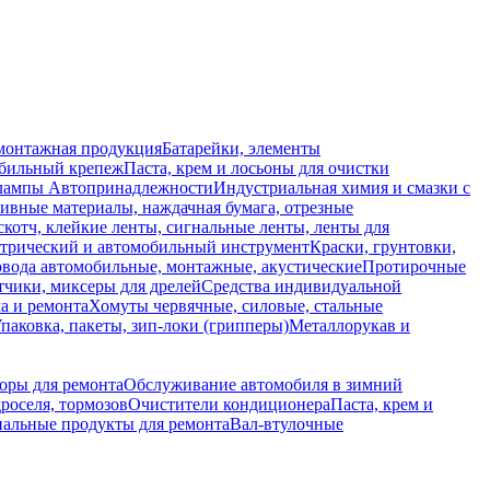
монтажная продукция
Батарейки, элементы
обильный крепеж
Паста, крем и лосьоны для очистки
 лампы
Автопринадлежности
Индустриальная химия и смазки с
ивные материалы, наждачная бумага, отрезные
скотч, клейкие ленты, сигнальные ленты, ленты для
ктрический и автомобильный инструмент
Краски, грунтовки,
вода автомобильные, монтажные, акустические
Протирочные
тчики, миксеры для дрелей
Средства индивидуальной
а и ремонта
Хомуты червячные, силовые, стальные
паковка, пакеты, зип-локи (грипперы)
Металлорукав и
боры для ремонта
Обслуживание автомобиля в зимний
роселя, тормозов
Очистители кондиционера
Паста, крем и
альные продукты для ремонта
Вал-втулочные