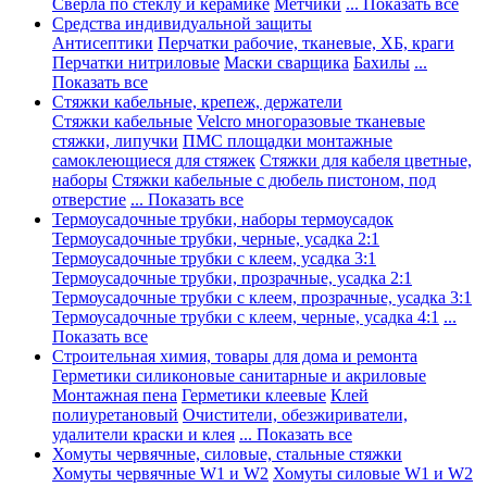
Сверла по стеклу и керамике
Метчики
... Показать все
Средства индивидуальной защиты
Антисептики
Перчатки рабочие, тканевые, ХБ, краги
Перчатки нитриловые
Маски сварщика
Бахилы
...
Показать все
Стяжки кабельные, крепеж, держатели
Стяжки кабельные
Velcro многоразовые тканевые
стяжки, липучки
ПМС площадки монтажные
самоклеющиеся для стяжек
Стяжки для кабеля цветные,
наборы
Стяжки кабельные с дюбель пистоном, под
отверстие
... Показать все
Термоусадочные трубки, наборы термоусадок
Термоусадочные трубки, черные, усадка 2:1
Термоусадочные трубки с клеем, усадка 3:1
Термоусадочные трубки, прозрачные, усадка 2:1
Термоусадочные трубки с клеем, прозрачные, усадка 3:1
Термоусадочные трубки с клеем, черные, усадка 4:1
...
Показать все
Строительная химия, товары для дома и ремонта
Герметики силиконовые санитарные и акриловые
Монтажная пена
Герметики клеевые
Клей
полиуретановый
Очистители, обезжириватели,
удалители краски и клея
... Показать все
Хомуты червячные, силовые, стальные стяжки
Хомуты червячные W1 и W2
Хомуты силовые W1 и W2