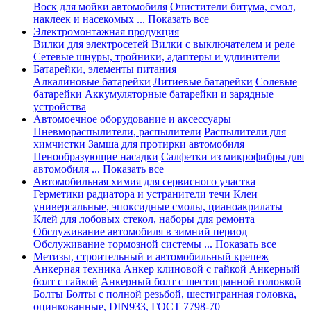
Воск для мойки автомобиля
Очистители битума, смол,
наклеек и насекомых
... Показать все
Электромонтажная продукция
Вилки для электросетей
Вилки с выключателем и реле
Сетевые шнуры, тройники, адаптеры и удлинители
Батарейки, элементы питания
Алкалиновые батарейки
Литиевые батарейки
Солевые
батарейки
Аккумуляторные батарейки и зарядные
устройства
Автомоечное оборудование и аксессуары
Пневмораспылители, распылители
Распылители для
химчистки
Замша для протирки автомобиля
Пенообразующие насадки
Салфетки из микрофибры для
автомобиля
... Показать все
Автомобильная химия для сервисного участка
Герметики радиатора и устранители течи
Клеи
универсальные, эпоксидные смолы, цианоакрилаты
Клей для лобовых стекол, наборы для ремонта
Обслуживание автомобиля в зимний период
Обслуживание тормозной системы
... Показать все
Метизы, строительный и автомобильный крепеж
Анкерная техника
Анкер клиновой с гайкой
Анкерный
болт с гайкой
Анкерный болт с шестигранной головкой
Болты
Болты с полной резьбой, шестигранная головка,
оцинкованные, DIN933, ГОСТ 7798-70