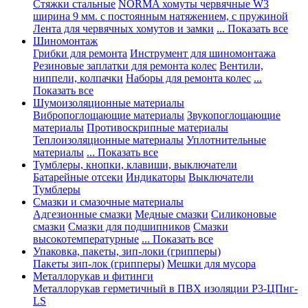
Стяжки стальные
NORMA хомуты червячные W3
ширина 9 мм. с постоянным натяжением, с пружиной
Лента для червячных хомутов и замки
... Показать все
Шиномонтаж
Грибки для ремонта
Инструмент для шиномонтажа
Резиновые заплатки для ремонта колес
Вентили,
ниппели, колпачки
Наборы для ремонта колес
...
Показать все
Шумоизоляционные материалы
Вибропоглощающие материалы
Звукопоглощающие
материалы
Противоскрипные материалы
Теплоизоляционные материалы
Уплотнительные
материалы
... Показать все
Тумблеры, кнопки, клавиши, выключатели
Батарейные отсеки
Индикаторы
Выключатели
Тумблеры
Смазки и смазочные материалы
Адгезионные смазки
Медные смазки
Силиконовые
смазки
Смазки для подшипников
Смазки
высокотемпературные
... Показать все
Упаковка, пакеты, зип-локи (грипперы)
Пакеты зип-лок (грипперы)
Мешки для мусора
Металлорукав и фитинги
Металлорукав герметичный в ПВХ изоляции Р3-ЦПнг-
LS