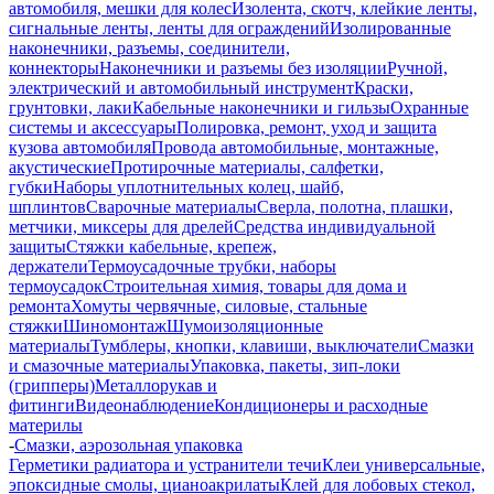
автомобиля, мешки для колес
Изолента, скотч, клейкие ленты,
сигнальные ленты, ленты для ограждений
Изолированные
наконечники, разъемы, соединители,
коннекторы
Наконечники и разъемы без изоляции
Ручной,
электрический и автомобильный инструмент
Краски,
грунтовки, лаки
Кабельные наконечники и гильзы
Охранные
системы и аксессуары
Полировка, ремонт, уход и защита
кузова автомобиля
Провода автомобильные, монтажные,
акустические
Протирочные материалы, салфетки,
губки
Наборы уплотнительных колец, шайб,
шплинтов
Сварочные материалы
Сверла, полотна, плашки,
метчики, миксеры для дрелей
Средства индивидуальной
защиты
Стяжки кабельные, крепеж,
держатели
Термоусадочные трубки, наборы
термоусадок
Строительная химия, товары для дома и
ремонта
Хомуты червячные, силовые, стальные
стяжки
Шиномонтаж
Шумоизоляционные
материалы
Тумблеры, кнопки, клавиши, выключатели
Смазки
и смазочные материалы
Упаковка, пакеты, зип-локи
(грипперы)
Металлорукав и
фитинги
Видеонаблюдение
Кондиционеры и расходные
материлы
-
Смазки, аэрозольная упаковка
Герметики радиатора и устранители течи
Клеи универсальные,
эпоксидные смолы, цианоакрилаты
Клей для лобовых стекол,