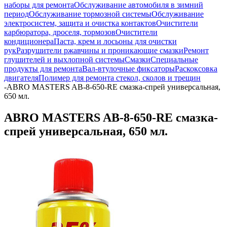
наборы для ремонта
Обслуживание автомобиля в зимний
период
Обслуживание тормозной системы
Обслуживание
электросистем, защита и очистка контактов
Очистители
карбюратора, дроселя, тормозов
Очистители
кондиционера
Паста, крем и лосьоны для очистки
рук
Разрушители ржавчины и проникающие смазки
Ремонт
глушителей и выхлопной системы
Смазки
Специальные
продукты для ремонта
Вал-втулочные фиксаторы
Раскоксовка
двигателя
Полимер для ремонта стекол, сколов и трещин
-
ABRO MASTERS AB-8-650-RE смазка-спрей универсальная,
650 мл.
ABRO MASTERS AB-8-650-RE смазка-
спрей универсальная, 650 мл.