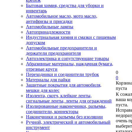
крепеж
Бытовая химия, средства для уборки и
инвентарь
Автомобильное масло, мото масло,
антифризы и присадки
Автомобильные лампы
Автопринадлежности
Индустриальная химия и смазки с пищевым
допуском
Автомобильные предохранители и
держатели предохранителя
Автоэлектрика и сопутствующие товары
Абразивные материалы, наждачная бумага,
отрезные круги
0
Переходники и соединители трубок
0
Материалы для пайки
Корзин
Защитные покрытия для автомобиля,
пуста
мешки для колес
К сожа
Изолента, скотч, клейкие ленты,
ваша ко
сигнальные ленты, ленты для ограждений
пуста.
Изолированные наконечники, разъемы,
Исправи
соединители, коннекторы
недора
Наконечники и разъемы без изоляции
очень п
Ручной, электрический и автомобильный
выберит
инструмент
каталог