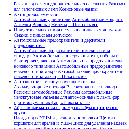
Разъемы для ламп дополнительного освещения
Разъемы
для галогеновых ламп
Ксеноновые лампы
Автопринадлежности
Автомобильные удлинители
Автомобильный молдинг
Аптечки
Воронки
Жилеты
... Показать все
Индустриальная химия и смазки с пищевым допуском
Смазки с пищевым допуском
Автомобильные предохранители и держатели
предохранителя
Автомобильные предохранители ножевого типа
стандарт
Автомобильные предохранители, наборы и
блистерная упаковка
Автомобильные предохранители
ножевого типа мини
Автомобильные предохранители
ножевого типа микро
Автомобильные предохранители
ножевого типа макси
... Показать все
Автоэлектрика и сопутствующие товары
Аккумуляторные провода
Высоковольтные провода
Разъемы автомобильные
Разъемы автомобильные
межжгутовые
Разъемы для автомобильных ламп, фар,
противотуманных фар
... Показать все
Абразивные материалы, наждачная бумага, отрезные
круги
Насадки для УШМ и дрели для полировки
Щетки и
корщетки для дрелей и УШМ
Диск для удаления наклеек
и липких лент
Диски отрезные по металлу
Диски