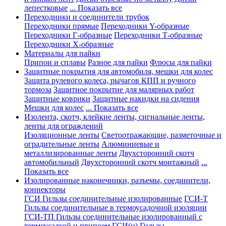
лепестковые
... Показать все
Переходники и соединители трубок
Переходники прямые
Переходники Y-образные
Переходники Г-образные
Переходники Т-образные
Переходники Х-образные
Материалы для пайки
Припои и сплавы
Разное для пайки
Флюсы для пайки
Защитные покрытия для автомобиля, мешки для колес
Защита рулевого колеса, рычагов КПП и ручного
тормоза
Защитное покрытие для малярных работ
Защитные коврики
Защитные накидки на сидения
Мешки для колес
... Показать все
Изолента, скотч, клейкие ленты, сигнальные ленты,
ленты для ограждений
Изоляционные ленты
Светоотражающие, разметочные и
оградительные ленты
Алюминиевые и
металлизированные ленты
Двухсторонний скотч
автомобильный
Двухсторонний скотч монтажный
...
Показать все
Изолированные наконечники, разъемы, соединители,
коннекторы
ГСИ Гильзы соединительные изолированные
ГСИ-Т
Гильзы соединительные в термоусадочной изоляции
ГСИ-ТП Гильзы соединительные изолированный с
термоусадкой и припоем
ГСИ(н) Гильзы