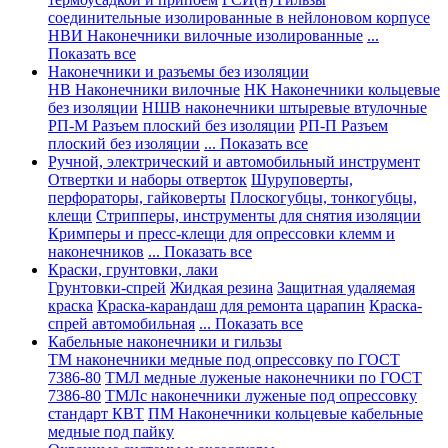
соединительные изолированные в нейлоновом корпусе
НВИ Наконечники вилочные изолированные
...
Показать все
Наконечники и разъемы без изоляции
НВ Наконечники вилочные
НК Наконечники кольцевые
без изоляции
НШВ наконечники штыревые втулочные
РП-М Разъем плоский без изоляции
РП-П Разъем
плоский без изоляции
... Показать все
Ручной, электрический и автомобильный инструмент
Отвертки и наборы отверток
Шуруповерты,
перфораторы, гайковерты
Плоскогубцы, тонкогубцы,
клещи
Стрипперы, инструменты для снятия изоляции
Кримперы и пресс-клещи для опрессовки клемм и
наконечников
... Показать все
Краски, грунтовки, лаки
Грунтовки-спрей
Жидкая резина
Защитная удаляемая
краска
Краска-карандаш для ремонта царапин
Краска-
спрей автомобильная
... Показать все
Кабельные наконечники и гильзы
ТМ наконечники медные под опрессовку по ГОСТ
7386-80
ТМЛ медные луженые наконечники по ГОСТ
7386-80
ТМЛс наконечники луженые под опрессовку
стандарт КВТ
ПМ Наконечники кольцевые кабельные
медные под пайку