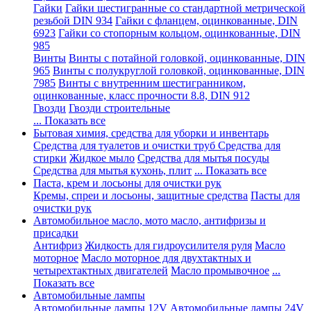
Гайки
Гайки шестигранные со стандартной метрической
резьбой DIN 934
Гайки с фланцем, оцинкованные, DIN
6923
Гайки со стопорным кольцом, оцинкованные, DIN
985
Винты
Винты с потайной головкой, оцинкованные, DIN
965
Винты с полукруглой головкой, оцинкованные, DIN
7985
Винты с внутренним шестигранником,
оцинкованные, класс прочности 8.8, DIN 912
Гвозди
Гвозди строительные
... Показать все
Бытовая химия, средства для уборки и инвентарь
Средства для туалетов и очистки труб
Средства для
стирки
Жидкое мыло
Средства для мытья посуды
Средства для мытья кухонь, плит
... Показать все
Паста, крем и лосьоны для очистки рук
Кремы, спреи и лосьоны, защитные средства
Пасты для
очистки рук
Автомобильное масло, мото масло, антифризы и
присадки
Антифриз
Жидкость для гидроусилителя руля
Масло
моторное
Масло моторное для двухтактных и
четырехтактных двигателей
Масло промывочное
...
Показать все
Автомобильные лампы
Автомобильные лампы 12V
Автомобильные лампы 24V