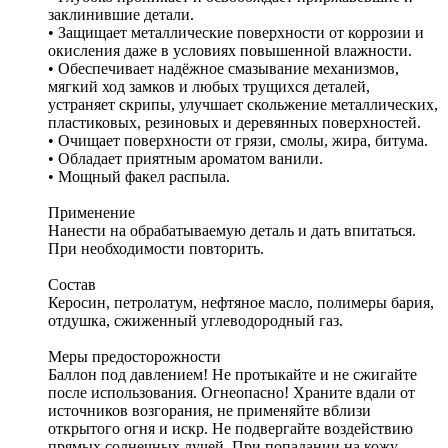
заклинившие детали.
• Защищает металлические поверхности от коррозии и
окисления даже в условиях повышенной влажности.
• Обеспечивает надёжное смазывание механизмов,
мягкий ход замков и любых трущихся деталей,
устраняет скрипы, улучшает скольжение металлических,
пластиковых, резиновых и деревянных поверхностей.
• Очищает поверхности от грязи, смолы, жира, битума.
• Обладает приятным ароматом ванили.
• Мощный факел распыла.
Применение
Нанести на обрабатываемую деталь и дать впитаться.
При необходимости повторить.
Состав
Керосин, петролатум, нефтяное масло, полимеры бария,
отдушка, сжиженный углеводородный газ.
Меры предосторожности
Баллон под давлением! Не протыкайте и не сжигайте
после использования. Огнеопасно! Храните вдали от
источников возгорания, не применяйте вблизи
открытого огня и искр. Не подвергайте воздействию
прямых солнечных лучей. При попадании на кожу