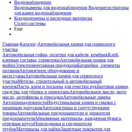
Видеонаблюдение
Видеокамеры для видеонаблюдения
Видеорегистраторы
для камер видеонаблюдения
Кондиционеры и расходные материлы
Сплит-системы
Еще
Главная
-
Каталог
-
Автомобильная химия для сервисного
участка
Автомобильная гофра, оплетки для кабеля, кембрик
Клей,
клеевые составы, герметики
Автомобильная химия для
мойки
Электромонтажная продукция
Батарейки, элементы
питания
Автомоечное оборудование и
аксессуары
Автомобильная химия для сервисного
участка
Метизы, строительный и автомобильный
крепеж
Паста, крем и лосьоны для очистки рук
Бытовая химия,
средства для уборки и инвентарь
Автомобильное масло, мото
масло, антифризы и присадки
Автомобильные лампы
Автопринадлежности
Индустриальная химия и смазки с
пищевым допуском
Автоэлектрика и сопутствующие
товары
Автомобильные предохранители и держатели
предохранителя
Абразивные материалы, наждачная бумага,
отрезные круги
Переходники и соединители
трубок
Материалы для пайки
Защитные покрытия для