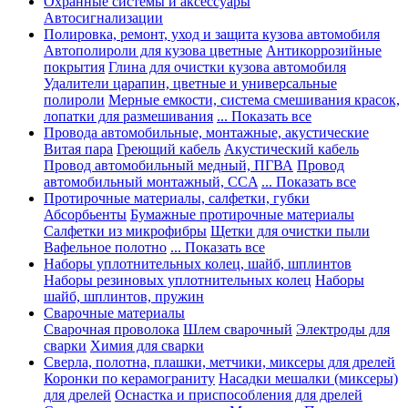
Охранные системы и аксессуары
Автосигнализации
Полировка, ремонт, уход и защита кузова автомобиля
Автополироли для кузова цветные
Антикоррозийные
покрытия
Глина для очистки кузова автомобиля
Удалители царапин, цветные и универсальные
полироли
Мерные емкости, система смешивания красок,
лопатки для размешивания
... Показать все
Провода автомобильные, монтажные, акустические
Витая пара
Греющий кабель
Акустический кабель
Провод автомобильный медный, ПГВА
Провод
автомобильный монтажный, CCA
... Показать все
Протирочные материалы, салфетки, губки
Абсорбьенты
Бумажные протирочные материалы
Салфетки из микрофибры
Щетки для очистки пыли
Вафельное полотно
... Показать все
Наборы уплотнительных колец, шайб, шплинтов
Наборы резиновых уплотнительных колец
Наборы
шайб, шплинтов, пружин
Сварочные материалы
Сварочная проволока
Шлем сварочный
Электроды для
сварки
Химия для сварки
Сверла, полотна, плашки, метчики, миксеры для дрелей
Коронки по керамограниту
Насадки мешалки (миксеры)
для дрелей
Оснастка и приспособления для дрелей