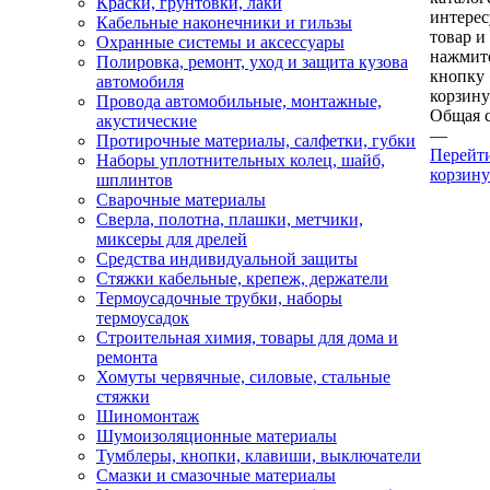
Краски, грунтовки, лаки
интере
Кабельные наконечники и гильзы
товар и
Охранные системы и аксессуары
нажмит
Полировка, ремонт, уход и защита кузова
кнопку
автомобиля
корзину
Провода автомобильные, монтажные,
Общая 
акустические
—
Протирочные материалы, салфетки, губки
Перейт
Наборы уплотнительных колец, шайб,
корзину
шплинтов
Сварочные материалы
Сверла, полотна, плашки, метчики,
миксеры для дрелей
Средства индивидуальной защиты
Стяжки кабельные, крепеж, держатели
Термоусадочные трубки, наборы
термоусадок
Строительная химия, товары для дома и
ремонта
Хомуты червячные, силовые, стальные
стяжки
Шиномонтаж
Шумоизоляционные материалы
Тумблеры, кнопки, клавиши, выключатели
Смазки и смазочные материалы