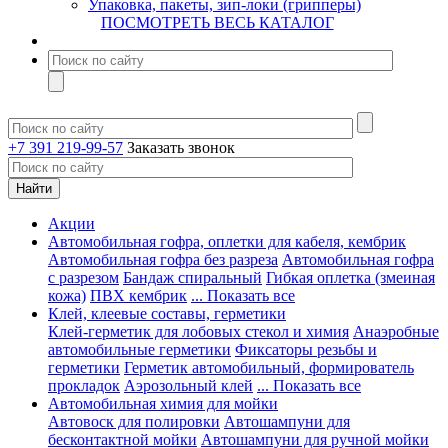
Упаковка, пакеты, зип-локи (грипперы)
ПОСМОТРЕТЬ ВЕСЬ КАТАЛОГ
+7 391 219-99-57
Заказать звонок
Акции
Автомобильная гофра, оплетки для кабеля, кембрик
Автомобильная гофра без разреза
Автомобильная гофра
с разрезом
Бандаж спиральный
Гибкая оплетка (змеиная
кожа)
ПВХ кембрик
... Показать все
Клей, клеевые составы, герметики
Клей-герметик для лобовых стекол и химия
Анаэробные
автомобильные герметики
Фиксаторы резьбы и
герметики
Герметик автомобильный, формирователь
прокладок
Аэрозольный клей
... Показать все
Автомобильная химия для мойки
Автовоск для полировки
Автошампуни для
бесконтактной мойки
Автошампуни для ручной мойки