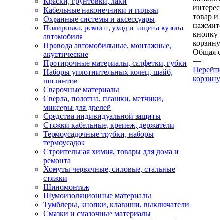
Краски, грунтовки, лаки
интере
Кабельные наконечники и гильзы
товар и
Охранные системы и аксессуары
нажмит
Полировка, ремонт, уход и защита кузова
кнопку
автомобиля
корзину
Провода автомобильные, монтажные,
Общая 
акустические
—
Протирочные материалы, салфетки, губки
Перейт
Наборы уплотнительных колец, шайб,
корзину
шплинтов
Сварочные материалы
Сверла, полотна, плашки, метчики,
миксеры для дрелей
Средства индивидуальной защиты
Стяжки кабельные, крепеж, держатели
Термоусадочные трубки, наборы
термоусадок
Строительная химия, товары для дома и
ремонта
Хомуты червячные, силовые, стальные
стяжки
Шиномонтаж
Шумоизоляционные материалы
Тумблеры, кнопки, клавиши, выключатели
Смазки и смазочные материалы