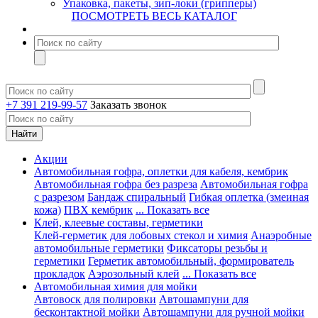
Упаковка, пакеты, зип-локи (грипперы)
ПОСМОТРЕТЬ ВЕСЬ КАТАЛОГ
+7 391 219-99-57
Заказать звонок
Акции
Автомобильная гофра, оплетки для кабеля, кембрик
Автомобильная гофра без разреза
Автомобильная гофра
с разрезом
Бандаж спиральный
Гибкая оплетка (змеиная
кожа)
ПВХ кембрик
... Показать все
Клей, клеевые составы, герметики
Клей-герметик для лобовых стекол и химия
Анаэробные
автомобильные герметики
Фиксаторы резьбы и
герметики
Герметик автомобильный, формирователь
прокладок
Аэрозольный клей
... Показать все
Автомобильная химия для мойки
Автовоск для полировки
Автошампуни для
бесконтактной мойки
Автошампуни для ручной мойки