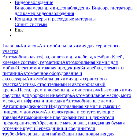
Видеонаблюдение
Видеокамеры для видеонаблюдения
Видеорегистраторы
для камер видеонаблюдения
Кондиционеры и расходные материлы
Сплит-системы
Еще
Главная
-
Каталог
-
Автомобильная химия для сервисного
участка
Автомобильная гофра, оплетки для кабеля, кембрик
Клей,
клеевые составы, герметики
Автомобильная химия для
мойки
Электромонтажная продукция
Батарейки, элементы
питания
Автомоечное оборудование и
аксессуары
Автомобильная химия для сервисного
участка
Метизы, строительный и автомобильный
крепеж
Паста, крем и лосьоны для очистки рук
Бытовая химия,
средства для уборки и инвентарь
Автомобильное масло, мото
масло, антифризы и присадки
Автомобильные лампы
Автопринадлежности
Индустриальная химия и смазки с
пищевым допуском
Автоэлектрика и сопутствующие
товары
Автомобильные предохранители и держатели
предохранителя
Абразивные материалы, наждачная бумага,
отрезные круги
Переходники и соединители
трубок
Материалы для пайки
Защитные покрытия для