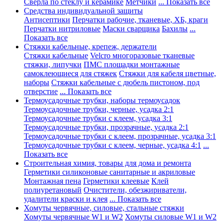
Сверла по стеклу и керамике
Метчики
... Показать все
Средства индивидуальной защиты
Антисептики
Перчатки рабочие, тканевые, ХБ, краги
Перчатки нитриловые
Маски сварщика
Бахилы
...
Показать все
Стяжки кабельные, крепеж, держатели
Стяжки кабельные
Velcro многоразовые тканевые
стяжки, липучки
ПМС площадки монтажные
самоклеющиеся для стяжек
Стяжки для кабеля цветные,
наборы
Стяжки кабельные с дюбель пистоном, под
отверстие
... Показать все
Термоусадочные трубки, наборы термоусадок
Термоусадочные трубки, черные, усадка 2:1
Термоусадочные трубки с клеем, усадка 3:1
Термоусадочные трубки, прозрачные, усадка 2:1
Термоусадочные трубки с клеем, прозрачные, усадка 3:1
Термоусадочные трубки с клеем, черные, усадка 4:1
...
Показать все
Строительная химия, товары для дома и ремонта
Герметики силиконовые санитарные и акриловые
Монтажная пена
Герметики клеевые
Клей
полиуретановый
Очистители, обезжириватели,
удалители краски и клея
... Показать все
Хомуты червячные, силовые, стальные стяжки
Хомуты червячные W1 и W2
Хомуты силовые W1 и W2