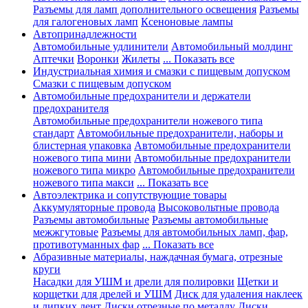
Разъемы для ламп дополнительного освещения
Разъемы
для галогеновых ламп
Ксеноновые лампы
Автопринадлежности
Автомобильные удлинители
Автомобильный молдинг
Аптечки
Воронки
Жилеты
... Показать все
Индустриальная химия и смазки с пищевым допуском
Смазки с пищевым допуском
Автомобильные предохранители и держатели
предохранителя
Автомобильные предохранители ножевого типа
стандарт
Автомобильные предохранители, наборы и
блистерная упаковка
Автомобильные предохранители
ножевого типа мини
Автомобильные предохранители
ножевого типа микро
Автомобильные предохранители
ножевого типа макси
... Показать все
Автоэлектрика и сопутствующие товары
Аккумуляторные провода
Высоковольтные провода
Разъемы автомобильные
Разъемы автомобильные
межжгутовые
Разъемы для автомобильных ламп, фар,
противотуманных фар
... Показать все
Абразивные материалы, наждачная бумага, отрезные
круги
Насадки для УШМ и дрели для полировки
Щетки и
корщетки для дрелей и УШМ
Диск для удаления наклеек
и липких лент
Диски отрезные по металлу
Диски