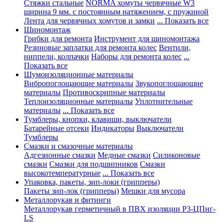
Стяжки стальные
NORMA хомуты червячные W3
ширина 9 мм. с постоянным натяжением, с пружиной
Лента для червячных хомутов и замки
... Показать все
Шиномонтаж
Грибки для ремонта
Инструмент для шиномонтажа
Резиновые заплатки для ремонта колес
Вентили,
ниппели, колпачки
Наборы для ремонта колес
...
Показать все
Шумоизоляционные материалы
Вибропоглощающие материалы
Звукопоглощающие
материалы
Противоскрипные материалы
Теплоизоляционные материалы
Уплотнительные
материалы
... Показать все
Тумблеры, кнопки, клавиши, выключатели
Батарейные отсеки
Индикаторы
Выключатели
Тумблеры
Смазки и смазочные материалы
Адгезионные смазки
Медные смазки
Силиконовые
смазки
Смазки для подшипников
Смазки
высокотемпературные
... Показать все
Упаковка, пакеты, зип-локи (грипперы)
Пакеты зип-лок (грипперы)
Мешки для мусора
Металлорукав и фитинги
Металлорукав герметичный в ПВХ изоляции Р3-ЦПнг-
LS