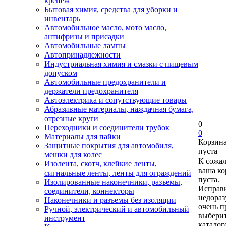
крепеж
Бытовая химия, средства для уборки и
инвентарь
Автомобильное масло, мото масло,
антифризы и присадки
Автомобильные лампы
Автопринадлежности
Индустриальная химия и смазки с пищевым
допуском
Автомобильные предохранители и
держатели предохранителя
Автоэлектрика и сопутствующие товары
Абразивные материалы, наждачная бумага,
отрезные круги
0
Переходники и соединители трубок
0
Материалы для пайки
Корзин
Защитные покрытия для автомобиля,
пуста
мешки для колес
К сожа
Изолента, скотч, клейкие ленты,
ваша ко
сигнальные ленты, ленты для ограждений
пуста.
Изолированные наконечники, разъемы,
Исправи
соединители, коннекторы
недора
Наконечники и разъемы без изоляции
очень п
Ручной, электрический и автомобильный
выберит
инструмент
каталог