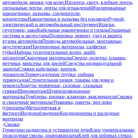
автомобиля, мешки для колес
Изолента, скотч, клейкие ленты,
сигнальные ленты, ленты для ограждений
Изолированные
наконечники, разъемы, соединители,
коннекторы
Наконечники и разъемы без изоляции
Ручной,
электрический и автомобильный инструмент
Краски,
грунтовки, лаки
Кабельные наконечники и гильзы
Охранные
системы и аксессуары
Полировка, ремонт, уход и защита
кузова автомобиля
Провода автомобильные, монтажные,
акустические
Протирочные материалы, салфетки,
губки
Наборы уплотнительных колец, шайб,
шплинтов
Сварочные материалы
Сверла, полотна, плашки,
метчики, миксеры для дрелей
Средства индивидуальной
защиты
Стяжки кабельные, крепеж,
держатели
Термоусадочные трубки, наборы
термоусадок
Строительная химия, товары для дома и
ремонта
Хомуты червячные, силовые, стальные
стяжки
Шиномонтаж
Шумоизоляционные
материалы
Тумблеры, кнопки, клавиши, выключатели
Смазки
и смазочные материалы
Упаковка, пакеты, зип-локи
(грипперы)
Металлорукав и
фитинги
Видеонаблюдение
Кондиционеры и расходные
материлы
-
Смазки
Герметики радиатора и устранители течи
Клеи универсальные,
эпоксидные смолы, цианоакрилаты
Клей для лобовых стекол,