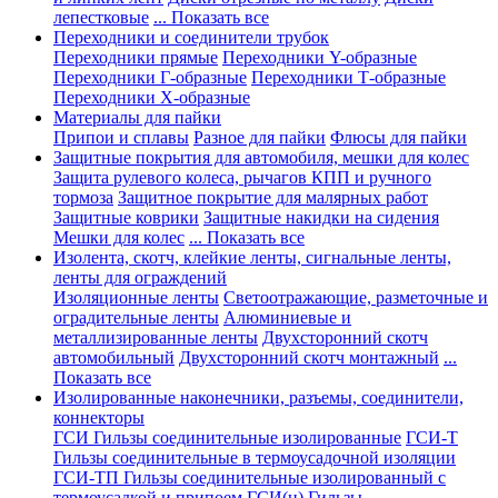
лепестковые
... Показать все
Переходники и соединители трубок
Переходники прямые
Переходники Y-образные
Переходники Г-образные
Переходники Т-образные
Переходники Х-образные
Материалы для пайки
Припои и сплавы
Разное для пайки
Флюсы для пайки
Защитные покрытия для автомобиля, мешки для колес
Защита рулевого колеса, рычагов КПП и ручного
тормоза
Защитное покрытие для малярных работ
Защитные коврики
Защитные накидки на сидения
Мешки для колес
... Показать все
Изолента, скотч, клейкие ленты, сигнальные ленты,
ленты для ограждений
Изоляционные ленты
Светоотражающие, разметочные и
оградительные ленты
Алюминиевые и
металлизированные ленты
Двухсторонний скотч
автомобильный
Двухсторонний скотч монтажный
...
Показать все
Изолированные наконечники, разъемы, соединители,
коннекторы
ГСИ Гильзы соединительные изолированные
ГСИ-Т
Гильзы соединительные в термоусадочной изоляции
ГСИ-ТП Гильзы соединительные изолированный с
термоусадкой и припоем
ГСИ(н) Гильзы