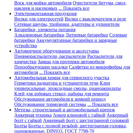
Воск для мойки автомобиля
Очистители битума, смол,
наклеек и насекомых
... Показать все
Электромонтажная продукция
Вилки для электросетей
Вилки с выключателем и реле
Сетевые шнуры, тройники, адаптеры и удлинители
Батарейки, элементы питания
Алкалиновые батарейки
Литиевые батарейки
Солевые
батарейки
Аккумуляторные батарейки и зарядные
устройства
Автомоечное оборудование и аксессуары
Пневмораспылители, распылители
Распылители для
химчистки
Замша для протирки автомобиля
Пенообразующие насадки
Салфетки из микрофибры для
автомобиля
... Показать все
Автомобильная химия для сервисного участка
Герметики радиатора и устранители течи
Клеи
универсальные, эпоксидные смолы, цианоакрилаты
Клей для лобовых стекол, наборы для ремонта
Обслуживание автомобиля в зимний период
Обслуживание тормозной системы
... Показать все
Метизы, строительный и автомобильный крепеж
Анкерная техника
Анкер клиновой с гайкой
Анкерный
болт с гайкой
Анкерный болт с шестигранной головкой
Болты
Болты с полной резьбой, шестигранная головка,
оцинкованные, DIN933, ГОСТ 7798-70