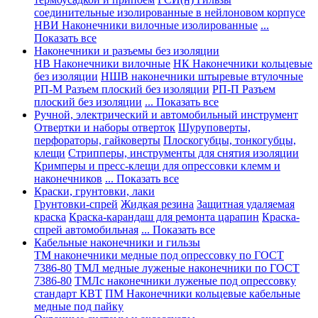
соединительные изолированные в нейлоновом корпусе
НВИ Наконечники вилочные изолированные
...
Показать все
Наконечники и разъемы без изоляции
НВ Наконечники вилочные
НК Наконечники кольцевые
без изоляции
НШВ наконечники штыревые втулочные
РП-М Разъем плоский без изоляции
РП-П Разъем
плоский без изоляции
... Показать все
Ручной, электрический и автомобильный инструмент
Отвертки и наборы отверток
Шуруповерты,
перфораторы, гайковерты
Плоскогубцы, тонкогубцы,
клещи
Стрипперы, инструменты для снятия изоляции
Кримперы и пресс-клещи для опрессовки клемм и
наконечников
... Показать все
Краски, грунтовки, лаки
Грунтовки-спрей
Жидкая резина
Защитная удаляемая
краска
Краска-карандаш для ремонта царапин
Краска-
спрей автомобильная
... Показать все
Кабельные наконечники и гильзы
ТМ наконечники медные под опрессовку по ГОСТ
7386-80
ТМЛ медные луженые наконечники по ГОСТ
7386-80
ТМЛс наконечники луженые под опрессовку
стандарт КВТ
ПМ Наконечники кольцевые кабельные
медные под пайку