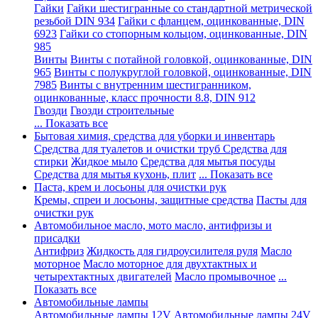
Гайки
Гайки шестигранные со стандартной метрической
резьбой DIN 934
Гайки с фланцем, оцинкованные, DIN
6923
Гайки со стопорным кольцом, оцинкованные, DIN
985
Винты
Винты с потайной головкой, оцинкованные, DIN
965
Винты с полукруглой головкой, оцинкованные, DIN
7985
Винты с внутренним шестигранником,
оцинкованные, класс прочности 8.8, DIN 912
Гвозди
Гвозди строительные
... Показать все
Бытовая химия, средства для уборки и инвентарь
Средства для туалетов и очистки труб
Средства для
стирки
Жидкое мыло
Средства для мытья посуды
Средства для мытья кухонь, плит
... Показать все
Паста, крем и лосьоны для очистки рук
Кремы, спреи и лосьоны, защитные средства
Пасты для
очистки рук
Автомобильное масло, мото масло, антифризы и
присадки
Антифриз
Жидкость для гидроусилителя руля
Масло
моторное
Масло моторное для двухтактных и
четырехтактных двигателей
Масло промывочное
...
Показать все
Автомобильные лампы
Автомобильные лампы 12V
Автомобильные лампы 24V