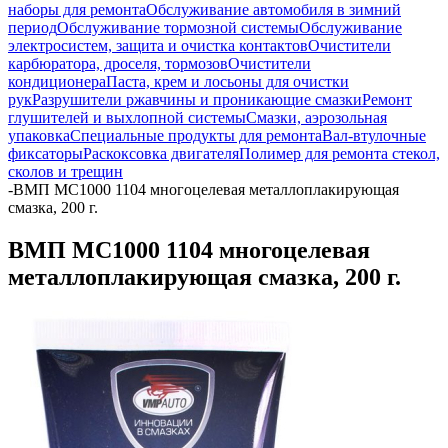
наборы для ремонта
Обслуживание автомобиля в зимний
период
Обслуживание тормозной системы
Обслуживание
электросистем, защита и очистка контактов
Очистители
карбюратора, дроселя, тормозов
Очистители
кондиционера
Паста, крем и лосьоны для очистки
рук
Разрушители ржавчины и проникающие смазки
Ремонт
глушителей и выхлопной системы
Смазки, аэрозольная
упаковка
Специальные продукты для ремонта
Вал-втулочные
фиксаторы
Раскоксовка двигателя
Полимер для ремонта стекол,
сколов и трещин
-
ВМП МС1000 1104 многоцелевая металлоплакирующая
смазка, 200 г.
ВМП МС1000 1104 многоцелевая
металлоплакирующая смазка, 200 г.