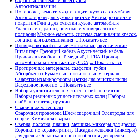
Охранные системы и аксессуары
Автосигнализации
Полировка, ремонт, уход и защита кузова автомобиля
Автополироли для кузова цветные
Антикоррозийные
покрытия
Глина для очистки кузова автомобиля
Удалители царапин, цветные и универсальные
полироли
Мерные емкости, система смешивания красок,
лопатки для размешивания
... Показать все
Провода автомобильные, монтажные, акустические
Витая пара
Греющий кабель
Акустический кабель
Провод автомобильный медный, ПГВА
Провод
автомобильный монтажный, CCA
... Показать все
Протирочные материалы, салфетки, губки
Абсорбьенты
Бумажные протирочные материалы
Салфетки из микрофибры
Щетки для очистки пыли
Вафельное полотно
... Показать все
Наборы уплотнительных колец, шайб, шплинтов
Наборы резиновых уплотнительных колец
Наборы
шайб, шплинтов, пружин
Сварочные материалы
Сварочная проволока
Шлем сварочный
Электроды для
сварки
Химия для сварки
Сверла, полотна, плашки, метчики, миксеры для дрелей
Коронки по керамограниту
Насадки мешалки (миксеры)
для дрелей
Оснастка и приспособления для дрелей