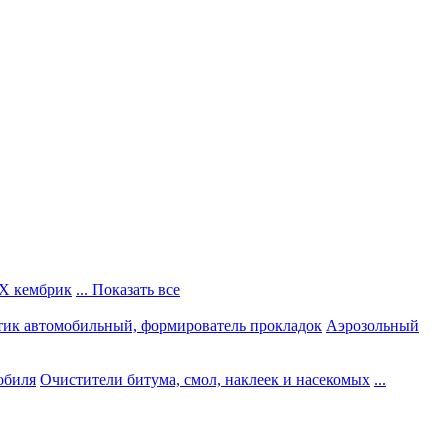
Х кембрик
... Показать все
тик автомобильный, формирователь прокладок
Аэрозольный
обиля
Очистители битума, смол, наклеек и насекомых
...