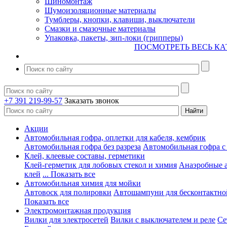
Шиномонтаж
Шумоизоляционные материалы
Тумблеры, кнопки, клавиши, выключатели
Смазки и смазочные материалы
Упаковка, пакеты, зип-локи (грипперы)
ПОСМОТРЕТЬ ВЕСЬ КА
+7 391 219-99-57
Заказать звонок
Акции
Автомобильная гофра, оплетки для кабеля, кембрик
Автомобильная гофра без разреза
Автомобильная гофра с
Клей, клеевые составы, герметики
Клей-герметик для лобовых стекол и химия
Анаэробные 
клей
... Показать все
Автомобильная химия для мойки
Автовоск для полировки
Автошампуни для бесконтактно
Показать все
Электромонтажная продукция
Вилки для электросетей
Вилки с выключателем и реле
Се