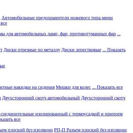
а
Автомобильные предохранители ножевого типа мини
 все
мы для автомобильных ламп, фар, противотуманных фар
...
нт
Диски отрезные по металлу
Диски лепестковые
... Показать
ные
итные накидки на сидения
Мешки для колес
... Показать все
ы
Двухсторонний скотч автомобильный
Двухсторонний скотч
соединительные изолированный с термоусадкой и припоем
оказать все
ъем плоский без изоляции
РП-П Разъем плоский без изоляции