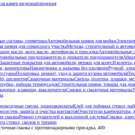
для камер видеонаблюдения
ые составы, герметики
Автомобильная химия для мойки
Электро
я химия для сервисного участка
Метизы, строительный и автом
ное масло, мото масло, антифризы и присадки
Автомобильные
томобильные предохранители и держатели предохранителя
Абраз
Защитные покрытия для автомобиля, мешки для колес
Изолента, 
и, коннекторы
Наконечники и разъемы без изоляции
Ручной, эле
ессуары
Полировка, ремонт, уход и защита кузова автомобиля
Про
йб, шплинтов
Сварочные материалы
Сверла, полотна, плашки, ме
трубки, наборы термоусадок
Строительная химия, товары для дом
 кнопки, клавиши, выключатели
Смазки и смазочные материалы
У
лы
 эпоксидные смолы, цианоакрилаты
Клей для лобовых стекол, на
осистем, защита и очистка контактов
Очистители карбюратора, д
е смазки
Ремонт глушителей и выхлопной системы
Смазки, аэро
та стекол, сколов и трещин
чная смазка с противозадирными присадка, 400