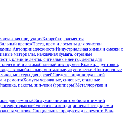
монтажная продукция
Батарейки, элементы
обильный крепеж
Паста, крем и лосьоны для очистки
 лампы
Автопринадлежности
Индустриальная химия и смазки с
ивные материалы, наждачная бумага, отрезные
скотч, клейкие ленты, сигнальные ленты, ленты для
ктрический и автомобильный инструмент
Краски, грунтовки,
вода автомобильные, монтажные, акустические
Протирочные
тчики, миксеры для дрелей
Средства индивидуальной
а и ремонта
Хомуты червячные, силовые, стальные
паковка, пакеты, зип-локи (грипперы)
Металлорукав и
боры для ремонта
Обслуживание автомобиля в зимний
роселя, тормозов
Очистители кондиционера
Паста, крем и
зольная упаковка
Специальные продукты для ремонта
Вал-