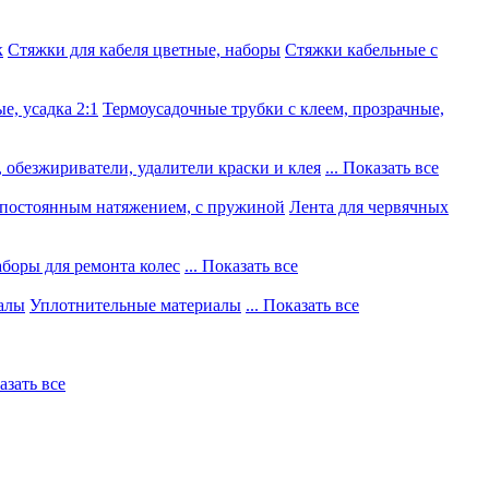
к
Стяжки для кабеля цветные, наборы
Стяжки кабельные с
е, усадка 2:1
Термоусадочные трубки с клеем, прозрачные,
 обезжириватели, удалители краски и клея
... Показать все
постоянным натяжением, с пружиной
Лента для червячных
боры для ремонта колес
... Показать все
алы
Уплотнительные материалы
... Показать все
казать все