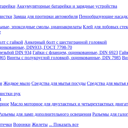
тарейки
Аккумуляторные батарейки и зарядные устройства
чистки
Замша для протирки автомобиля
Пенообразующие насадк
ьные, эпоксидные смолы, цианоакрилаты
Клей для лобовых стек
е
лт с гайкой
Анкерный болт с шестигранной головкой
оцинкованные, DIN933, ГОСТ 7798-70
резьбой DIN 934
Гайки с фланцем, оцинкованные, DIN 6923
Гайк
965
Винты с полукруглой головкой, оцинкованные, DIN 7985
Ви
ки
Жидкое мыло
Средства для мытья посуды
Средства для мытья 
чистки рук
и
рное
Масло моторное для двухтактных и четырехтактных двига
Разъемы для ламп дополнительного освещения
Разъемы для гало
течки
Воронки
Жилеты
... Показать все