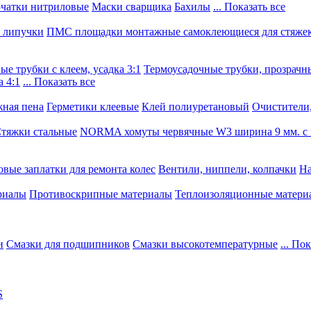
чатки нитриловые
Маски сварщика
Бахилы
... Показать все
, липучки
ПМС площадки монтажные самоклеющиеся для стяже
е трубки с клеем, усадка 3:1
Термоусадочные трубки, прозрачны
 4:1
... Показать все
ная пена
Герметики клеевые
Клей полиуретановый
Очистители,
тяжки стальные
NORMA хомуты червячные W3 ширина 9 мм. с 
овые заплатки для ремонта колес
Вентили, ниппели, колпачки
На
риалы
Противоскрипные материалы
Теплоизоляционные матери
и
Смазки для подшипников
Смазки высокотемпературные
... По
S