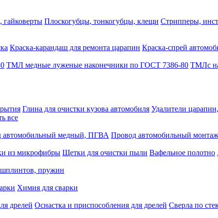
, гайковерты
Плоскогубцы, тонкогубцы, клещи
Стрипперы, инст
ска
Краска-карандаш для ремонта царапин
Краска-спрей автомоб
80
ТМЛ медные луженые наконечники по ГОСТ 7386-80
ТМЛс на
крытия
Глина для очистки кузова автомобиля
Удалители царапин
ть все
 автомобильный медный, ПГВА
Провод автомобильный монта
ки из микрофибры
Щетки для очистки пыли
Вафельное полотно
 шплинтов, пружин
варки
Химия для сварки
ля дрелей
Оснастка и приспособления для дрелей
Сверла по сте