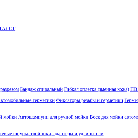
ТАЛОГ
 разрезом
Бандаж спиральный
Гибкая оплетка (змеиная кожа)
ПВ
автомобильные герметики
Фиксаторы резьбы и герметики
Герме
й мойки
Автошампуни для ручной мойки
Воск для мойки автом
тевые шнуры, тройники, адаптеры и удлинители