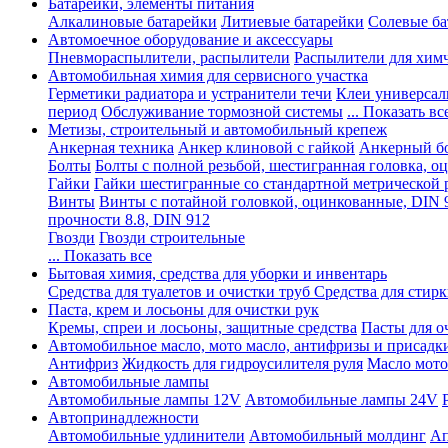
Батарейки, элементы питания
Алкалиновые батарейки
Литиевые батарейки
Солевые ба
Автомоечное оборудование и аксессуары
Пневмораспылители, распылители
Распылители для хим
Автомобильная химия для сервисного участка
Герметики радиатора и устранители течи
Клеи универсал
период
Обслуживание тормозной системы
... Показать вс
Метизы, строительный и автомобильный крепеж
Анкерная техника
Анкер клиновой с гайкой
Анкерный бо
Болты
Болты с полной резьбой, шестигранная головка, 
Гайки
Гайки шестигранные со стандартной метрической 
Винты
Винты с потайной головкой, оцинкованные, DIN 
прочности 8.8, DIN 912
Гвозди
Гвозди строительные
... Показать все
Бытовая химия, средства для уборки и инвентарь
Средства для туалетов и очистки труб
Средства для стир
Паста, крем и лосьоны для очистки рук
Кремы, спреи и лосьоны, защитные средства
Пасты для о
Автомобильное масло, мото масло, антифризы и присадк
Антифриз
Жидкость для гидроусилителя руля
Масло мото
Автомобильные лампы
Автомобильные лампы 12V
Автомобильные лампы 24V
Автопринадлежности
Автомобильные удлинители
Автомобильный молдинг
Ап