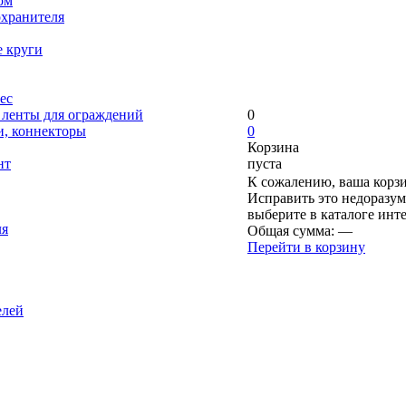
ом
охранителя
е круги
ес
, ленты для ограждений
0
и, коннекторы
0
Корзина
нт
пуста
К сожалению, ваша корзи
Исправить это недоразум
выберите в каталоге инт
ля
Общая сумма:
—
Перейти в корзину
елей