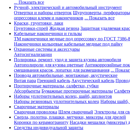
... Показать все
Ручной, электрический и автомобильный инструмент
Отвертки и наборы отверток
Шуруповерты, перфораторы
опрессовки клемм и наконечников
... Показать все
Краски, грунтовки, лаки
Грунтовки-спрей
Жидкая резина
Защитная удаляемая кра
Кабельные наконечники и гильзы
ТМ наконечники медные под опрессовку по ГОСТ 7386-
Наконечники кольцевые кабельные медные под пайку
Охранные системы и аксессуары
Автосигнализации
Полировка, ремонт, уход и защита кузова автомобиля
Автополироли для кузова цветные
Антикоррозийные по
смешивания красок, лопатки для размешивания
... Показа
Провода автомобильные, монтажные, акустические
Витая пара
Греющий кабель
Акустический кабель
Провод
Протирочные материалы, салфетки, губки
Абсорбьенты
Бумажные протирочные материалы
Салфет
Наборы уплотнительных колец, шайб, шплинтов
Наборы резиновых уплотнительных колец
Наборы шайб,
Сварочные материалы
Сварочная проволока
Шлем сварочный
Электроды для с
Сверла, полотна, плашки, метчики, миксеры для дрелей
Коронки по керамограниту
Насадки мешалки (миксеры) д
Средства индивидуальной защиты