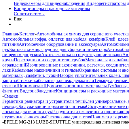
Видеокамеры для видеонаблюдения
Видеорегистраторы 
Кондиционеры и расходные материлы
Сплит-системы
Еще
Главная
-
Каталог
-
Автомобильная химия для сервисного участка
Автомобильная гофра, оплетки для кабеля, кембрик
Клей, клеев
питания
Автомоечное оборудование и аксессуары
Автомобильна
рук
Бытовая химия, средства для уборки и инвентарь
Автомобиль
пищевым допуском
Автоэлектрика и сопутствующие товары
Ав
круги
Переходники и соединители трубок
Материалы для пайки
ограждений
Изолированные наконечники, разъемы, соединител
лаки
Кабельные наконечники и гильзы
Охранные системы и акс
материалы, салфетки, губки
Наборы уплотнительных колец, ша
защиты
Стяжки кабельные, крепеж, держатели
Термоусадочные 
стяжки
Шиномонтаж
Шумоизоляционные материалы
Тумблеры,
фитинги
Видеонаблюдение
Кондиционеры и расходные матери
-
Смазки
Герметики радиатора и устранители течи
Клеи универсальные,
период
Обслуживание тормозной системы
Обслуживание электр
лосьоны для очистки рук
Разрушители ржавчины и проникающи
втулочные фиксаторы
Раскоксовка двигателя
Полимер для ремон
-
EFELE MG-213 LUBE-SHUTTLE универсальная литиевая пласти