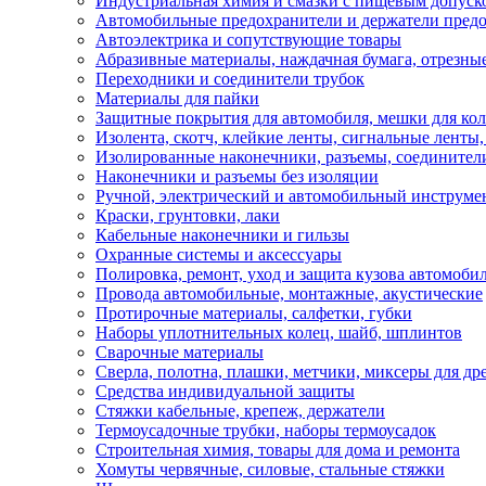
Индустриальная химия и смазки с пищевым допуск
Автомобильные предохранители и держатели пред
Автоэлектрика и сопутствующие товары
Абразивные материалы, наждачная бумага, отрезны
Переходники и соединители трубок
Материалы для пайки
Защитные покрытия для автомобиля, мешки для кол
Изолента, скотч, клейкие ленты, сигнальные ленты
Изолированные наконечники, разъемы, соединител
Наконечники и разъемы без изоляции
Ручной, электрический и автомобильный инструме
Краски, грунтовки, лаки
Кабельные наконечники и гильзы
Охранные системы и аксессуары
Полировка, ремонт, уход и защита кузова автомоби
Провода автомобильные, монтажные, акустические
Протирочные материалы, салфетки, губки
Наборы уплотнительных колец, шайб, шплинтов
Сварочные материалы
Сверла, полотна, плашки, метчики, миксеры для др
Средства индивидуальной защиты
Стяжки кабельные, крепеж, держатели
Термоусадочные трубки, наборы термоусадок
Строительная химия, товары для дома и ремонта
Хомуты червячные, силовые, стальные стяжки