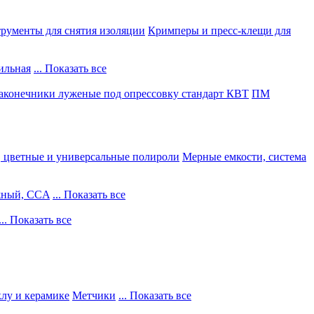
рументы для снятия изоляции
Кримперы и пресс-клещи для
ильная
... Показать все
конечники луженые под опрессовку стандарт КВТ
ПМ
, цветные и универсальные полироли
Мерные емкости, система
жный, CCA
... Показать все
... Показать все
клу и керамике
Метчики
... Показать все