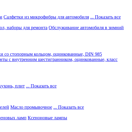
и
Салфетки из микрофибры для автомобиля
... Показать все
ол, наборы для ремонта
Обслуживание автомобиля в зимний
и со стопорным кольцом, оцинкованные, DIN 985
нты с внутренним шестигранником, оцинкованные, класс
кухонь, плит
... Показать все
телей
Масло промывочное
... Показать все
геновых ламп
Ксеноновые лампы