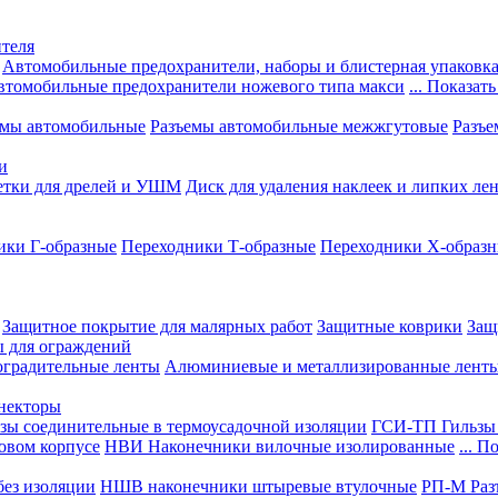
теля
Автомобильные предохранители, наборы и блистерная упаковк
втомобильные предохранители ножевого типа макси
... Показать
емы автомобильные
Разъемы автомобильные межжгутовые
Разъе
и
етки для дрелей и УШМ
Диск для удаления наклеек и липких ле
ики Г-образные
Переходники Т-образные
Переходники Х-образ
Защитное покрытие для малярных работ
Защитные коврики
Защ
ы для ограждений
оградительные ленты
Алюминиевые и металлизированные лент
ннекторы
зы соединительные в термоусадочной изоляции
ГСИ-ТП Гильзы 
овом корпусе
НВИ Наконечники вилочные изолированные
... П
ез изоляции
НШВ наконечники штыревые втулочные
РП-М Раз