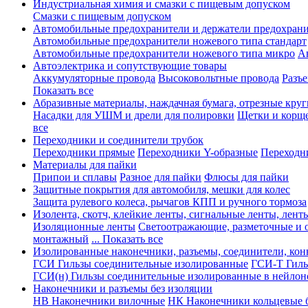
Индустриальная химия и смазки с пищевым допуском
Смазки с пищевым допуском
Автомобильные предохранители и держатели предохрани
Автомобильные предохранители ножевого типа стандарт
Автомобильные предохранители ножевого типа микро
А
Автоэлектрика и сопутствующие товары
Аккумуляторные провода
Высоковольтные провода
Разъ
Показать все
Абразивные материалы, наждачная бумага, отрезные круг
Насадки для УШМ и дрели для полировки
Щетки и корщ
все
Переходники и соединители трубок
Переходники прямые
Переходники Y-образные
Переходн
Материалы для пайки
Припои и сплавы
Разное для пайки
Флюсы для пайки
Защитные покрытия для автомобиля, мешки для колес
Защита рулевого колеса, рычагов КПП и ручного тормоза
Изолента, скотч, клейкие ленты, сигнальные ленты, лент
Изоляционные ленты
Светоотражающие, разметочные и 
монтажный
... Показать все
Изолированные наконечники, разъемы, соединители, ко
ГСИ Гильзы соединительные изолированные
ГСИ-Т Гиль
ГСИ(н) Гильзы соединительные изолированные в нейлон
Наконечники и разъемы без изоляции
НВ Наконечники вилочные
НК Наконечники кольцевые б