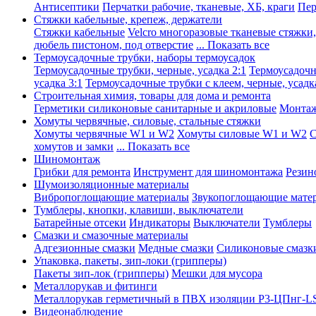
Антисептики
Перчатки рабочие, тканевые, ХБ, краги
Пер
Стяжки кабельные, крепеж, держатели
Стяжки кабельные
Velcro многоразовые тканевые стяжки
дюбель пистоном, под отверстие
... Показать все
Термоусадочные трубки, наборы термоусадок
Термоусадочные трубки, черные, усадка 2:1
Термоусадочны
усадка 3:1
Термоусадочные трубки с клеем, черные, усадка
Строительная химия, товары для дома и ремонта
Герметики силиконовые санитарные и акриловые
Монтаж
Хомуты червячные, силовые, стальные стяжки
Хомуты червячные W1 и W2
Хомуты силовые W1 и W2
С
хомутов и замки
... Показать все
Шиномонтаж
Грибки для ремонта
Инструмент для шиномонтажа
Резин
Шумоизоляционные материалы
Вибропоглощающие материалы
Звукопоглощающие мате
Тумблеры, кнопки, клавиши, выключатели
Батарейные отсеки
Индикаторы
Выключатели
Тумблеры
Смазки и смазочные материалы
Адгезионные смазки
Медные смазки
Силиконовые смазк
Упаковка, пакеты, зип-локи (грипперы)
Пакеты зип-лок (грипперы)
Мешки для мусора
Металлорукав и фитинги
Металлорукав герметичный в ПВХ изоляции Р3-ЦПнг-L
Видеонаблюдение