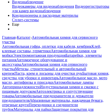
Видеонаблюдение
Видеокамеры для видеонаблюдения
Видеорегистраторы
для камер видеонаблюдения
Кондиционеры и расходные материлы
Сплит-системы
Еще
Главная
-
Каталог
-
Автомобильная химия для сервисного
участка
Автомобильная гофра, оплетки для кабеля, кембрик
Клей,
клеевые составы, герметики
Автомобильная химия для
мойки
Электромонтажная продукция
Батарейки, элементы
питания
Автомоечное оборудование и
аксессуары
Автомобильная химия для сервисного
участка
Метизы, строительный и автомобильный
крепеж
Паста, крем и лосьоны для очистки рук
Бытовая химия,
средства для уборки и инвентарь
Автомобильное масло, мото
масло, антифризы и присадки
Автомобильные лампы
Автопринадлежности
Индустриальная химия и смазки с
пищевым допуском
Автоэлектрика и сопутствующие
товары
Автомобильные предохранители и держатели
предохранителя
Абразивные материалы, наждачная бумага,
отрезные круги
Переходники и соединители
трубок
Материалы для пайки
Защитные покрытия для