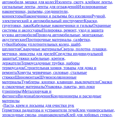
автомобиля, мешки для колес
Изолента, скотч, клейкие ленты,
сигнальные ленты, ленты для ограждений
Изолированные
наконечники, разъемы, соединители,
коннекторы
Наконечники и разъемы без изоляции
Ручной,
электрический и автомобильный инструмент
Краски,
грунтовки, лаки
Кабельные наконечники и гильзы
Охранные
системы и аксессуары
Полировка, ремонт, уход и защита
кузова автомобиля
Провода автомобильные, монтажные,
акустические
Протирочные материалы, салфетки,
губки
Наборы уплотнительных колец, шайб,
шплинтов
Сварочные материалы
Сверла, полотна, плашки,
метчики, миксеры для дрелей
Средства индивидуальной
защиты
Стяжки кабельные, крепеж,
держатели
Термоусадочные трубки, наборы
термоусадок
Строительная химия, товары для дома и
ремонта
Хомуты червячные, силовые, стальные
стяжки
Шиномонтаж
Шумоизоляционные
материалы
Тумблеры, кнопки, клавиши, выключатели
Смазки
и смазочные материалы
Упаковка, пакеты, зип-локи
(грипперы)
Металлорукав и
фитинги
Видеонаблюдение
Кондиционеры и расходные
материлы
-
Паста, крем и лосьоны для очистки рук
Герметики радиатора и устранители течи
Клеи универсальные,
эпоксидные смолы, цианоакрилаты
Клей для лобовых стекол,