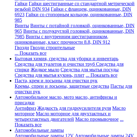
Гайки
Гайки шестигранные со стандартной метрической
резьбой DIN 934
Гайки с фланцем, оцинкованные, DIN
6923
Гайки со стопорным кольцом, оцинкованные, DIN
985
Винты
Винты с потайной головкой, оцинкованные, DIN
965
Винты с полукруглой головкой, оцинкованные, DIN
7985
Винты с внутренним шестигранником,
оцинкованные, класс прочности 8.8, DIN 912
Гвозди
Гвозди строительные
... Показать все
Бытовая химия, средства для уборки и инвентарь
Средства для туалетов и очистки труб
Средства для
стирки
Жидкое мыло
Средства для мытья посуды
Средства для мытья кухонь, плит
... Показать все
Паста, крем и лосьоны для очистки рук
Кремы, спреи и лосьоны, защитные средства
Пасты для
очистки рук
Автомобильное масло, мото масло, антифризы и
присадки
Антифриз
Жидкость для гидроусилителя руля
Масло
моторное
Масло моторное для двухтактных и
четырехтактных двигателей
Масло промывочное
...
Показать все
Автомобильные лампы
Автомобильные лампы 12V
Автомобильные лампы 24V