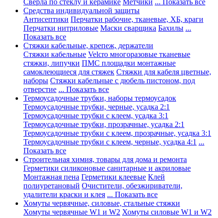
Сверла по стеклу и керамике
Метчики
... Показать все
Средства индивидуальной защиты
Антисептики
Перчатки рабочие, тканевые, ХБ, краги
Перчатки нитриловые
Маски сварщика
Бахилы
...
Показать все
Стяжки кабельные, крепеж, держатели
Стяжки кабельные
Velcro многоразовые тканевые
стяжки, липучки
ПМС площадки монтажные
самоклеющиеся для стяжек
Стяжки для кабеля цветные,
наборы
Стяжки кабельные с дюбель пистоном, под
отверстие
... Показать все
Термоусадочные трубки, наборы термоусадок
Термоусадочные трубки, черные, усадка 2:1
Термоусадочные трубки с клеем, усадка 3:1
Термоусадочные трубки, прозрачные, усадка 2:1
Термоусадочные трубки с клеем, прозрачные, усадка 3:1
Термоусадочные трубки с клеем, черные, усадка 4:1
...
Показать все
Строительная химия, товары для дома и ремонта
Герметики силиконовые санитарные и акриловые
Монтажная пена
Герметики клеевые
Клей
полиуретановый
Очистители, обезжириватели,
удалители краски и клея
... Показать все
Хомуты червячные, силовые, стальные стяжки
Хомуты червячные W1 и W2
Хомуты силовые W1 и W2