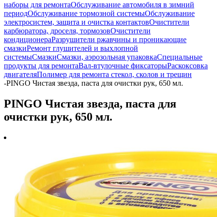
наборы для ремонта
Обслуживание автомобиля в зимний
период
Обслуживание тормозной системы
Обслуживание
электросистем, защита и очистка контактов
Очистители
карбюратора, дроселя, тормозов
Очистители
кондиционера
Разрушители ржавчины и проникающие
смазки
Ремонт глушителей и выхлопной
системы
Смазки
Смазки, аэрозольная упаковка
Специальные
продукты для ремонта
Вал-втулочные фиксаторы
Раскоксовка
двигателя
Полимер для ремонта стекол, сколов и трещин
-
PINGO Чистая звезда, паста для очистки рук, 650 мл.
PINGO Чистая звезда, паста для
очистки рук, 650 мл.