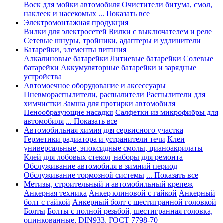
Воск для мойки автомобиля
Очистители битума, смол,
наклеек и насекомых
... Показать все
Электромонтажная продукция
Вилки для электросетей
Вилки с выключателем и реле
Сетевые шнуры, тройники, адаптеры и удлинители
Батарейки, элементы питания
Алкалиновые батарейки
Литиевые батарейки
Солевые
батарейки
Аккумуляторные батарейки и зарядные
устройства
Автомоечное оборудование и аксессуары
Пневмораспылители, распылители
Распылители для
химчистки
Замша для протирки автомобиля
Пенообразующие насадки
Салфетки из микрофибры для
автомобиля
... Показать все
Автомобильная химия для сервисного участка
Герметики радиатора и устранители течи
Клеи
универсальные, эпоксидные смолы, цианоакрилаты
Клей для лобовых стекол, наборы для ремонта
Обслуживание автомобиля в зимний период
Обслуживание тормозной системы
... Показать все
Метизы, строительный и автомобильный крепеж
Анкерная техника
Анкер клиновой с гайкой
Анкерный
болт с гайкой
Анкерный болт с шестигранной головкой
Болты
Болты с полной резьбой, шестигранная головка,
оцинкованные, DIN933, ГОСТ 7798-70