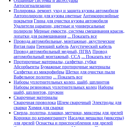
Охранные системы и аксессуары
Автосигнализации
Полировка, ремонт, уход и защита кузова автомобиля
Автополироли для кузова цветные
Антикоррозийные
покрытия
Глина для очистки кузова автомобиля
Удалители царапин, цветные и универсальные
полироли
Мерные емкости, система смешивания красок,
лопатки для размешивания
... Показать все
Провода автомобильные, монтажные, акустические
Витая пара
Греющий кабель
Акустический кабель
Провод автомобильный медный, ПГВА
Провод
автомобильный монтажный, CCA
... Показать все
Протирочные материалы, салфетки, губки
Абсорбьенты
Бумажные протирочные материалы
Салфетки из микрофибры
Щетки для очистки пыли
Вафельное полотно
... Показать все
Наборы уплотнительных колец, шайб, шплинтов
Наборы резиновых уплотнительных колец
Наборы
шайб, шплинтов, пружин
Сварочные материалы
Сварочная проволока
Шлем сварочный
Электроды для
сварки
Химия для сварки
Сверла, полотна, плашки, метчики, миксеры для дрелей
Коронки по керамограниту
Насадки мешалки (миксеры)
для дрелей
Оснастка и приспособления для дрелей