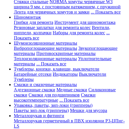
Стяжки стальные
NORMA хомуты червячные W3
ширина 9 мм. с постоянным натяжением, с пружиной
Лента для червячных хомутов и замки
... Показать все
Шиномонтаж
Грибки для ремонта
Инструмент для шиномонтажа
Резиновые заплатки для ремонта колес
Вентили,
ниппели, колпачки
Наборы для ремонта колес
...
Показать все
Шумоизоляционные материалы
Вибропоглощающие материалы
Звукопоглощающие
материалы
Противоскрипные материалы
Теплоизоляционные материалы
Уплотнительные
материалы
... Показать все
Тумблеры, кнопки, клавиши, выключатели
Батарейные отсеки
Индикаторы
Выключатели
Тумблеры
Смазки и смазочные материалы
Адгезионные смазки
Медные смазки
Силиконовые
смазки
Смазки для подшипников
Смазки
высокотемпературные
... Показать все
Упаковка, пакеты, зип-локи (грипперы)
Пакеты зип-лок (грипперы)
Мешки для мусора
Металлорукав и фитинги
Металлорукав герметичный в ПВХ изоляции Р3-ЦПнг-
LS