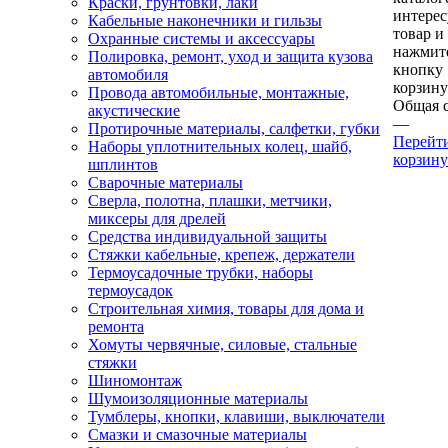
Краски, грунтовки, лаки
интере
Кабельные наконечники и гильзы
товар и
Охранные системы и аксессуары
нажмит
Полировка, ремонт, уход и защита кузова
кнопку
автомобиля
корзину
Провода автомобильные, монтажные,
Общая 
акустические
—
Протирочные материалы, салфетки, губки
Перейт
Наборы уплотнительных колец, шайб,
корзину
шплинтов
Сварочные материалы
Сверла, полотна, плашки, метчики,
миксеры для дрелей
Средства индивидуальной защиты
Стяжки кабельные, крепеж, держатели
Термоусадочные трубки, наборы
термоусадок
Строительная химия, товары для дома и
ремонта
Хомуты червячные, силовые, стальные
стяжки
Шиномонтаж
Шумоизоляционные материалы
Тумблеры, кнопки, клавиши, выключатели
Смазки и смазочные материалы