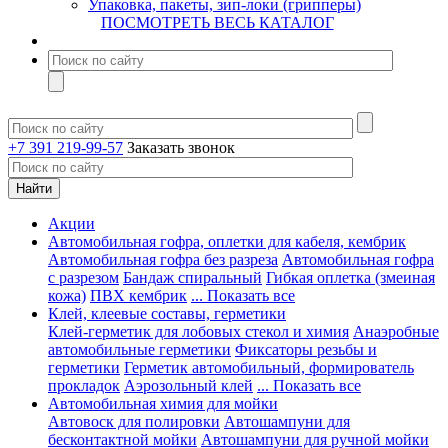
Упаковка, пакеты, зип-локи (грипперы)
ПОСМОТРЕТЬ ВЕСЬ КАТАЛОГ
+7 391 219-99-57
Заказать звонок
Акции
Автомобильная гофра, оплетки для кабеля, кембрик
Автомобильная гофра без разреза
Автомобильная гофра
с разрезом
Бандаж спиральный
Гибкая оплетка (змеиная
кожа)
ПВХ кембрик
... Показать все
Клей, клеевые составы, герметики
Клей-герметик для лобовых стекол и химия
Анаэробные
автомобильные герметики
Фиксаторы резьбы и
герметики
Герметик автомобильный, формирователь
прокладок
Аэрозольный клей
... Показать все
Автомобильная химия для мойки
Автовоск для полировки
Автошампуни для
бесконтактной мойки
Автошампуни для ручной мойки