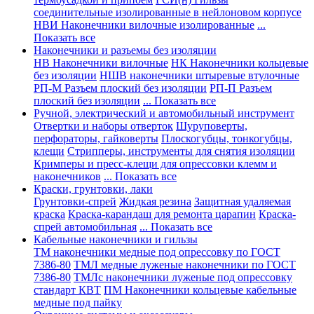
соединительные изолированные в нейлоновом корпусе
НВИ Наконечники вилочные изолированные
...
Показать все
Наконечники и разъемы без изоляции
НВ Наконечники вилочные
НК Наконечники кольцевые
без изоляции
НШВ наконечники штыревые втулочные
РП-М Разъем плоский без изоляции
РП-П Разъем
плоский без изоляции
... Показать все
Ручной, электрический и автомобильный инструмент
Отвертки и наборы отверток
Шуруповерты,
перфораторы, гайковерты
Плоскогубцы, тонкогубцы,
клещи
Стрипперы, инструменты для снятия изоляции
Кримперы и пресс-клещи для опрессовки клемм и
наконечников
... Показать все
Краски, грунтовки, лаки
Грунтовки-спрей
Жидкая резина
Защитная удаляемая
краска
Краска-карандаш для ремонта царапин
Краска-
спрей автомобильная
... Показать все
Кабельные наконечники и гильзы
ТМ наконечники медные под опрессовку по ГОСТ
7386-80
ТМЛ медные луженые наконечники по ГОСТ
7386-80
ТМЛс наконечники луженые под опрессовку
стандарт КВТ
ПМ Наконечники кольцевые кабельные
медные под пайку