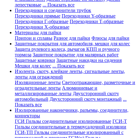
лепестковые
... Показать все
Переходники и соединители трубок
Переходники прямые
Переходники Y-образные
Переходники Г-образные
Переходники Т-образные
Переходники Х-образные
Материалы для пайки
Припои и сплавы
Разное для пайки
Флюсы для пайки
Защитные покрытия для автомобиля, мешки для колес
Защита рулевого колеса, рычагов КПП и ручного
тормоза
Защитное покрытие для малярных работ
Защитные коврики
Защитные накидки на сидения
Мешки для колес
... Показать все
Изолента, скотч, клейкие ленты, сигнальные ленты,
ленты для ограждений
Изоляционные ленты
Светоотражающие, разметочные и
оградительные ленты
Алюминиевые и
металлизированные ленты
Двухсторонний скотч
автомобильный
Двухсторонний скотч монтажный
...
Показать все
Изолированные наконечники, разъемы, соединители,
коннекторы
ГСИ Гильзы соединительные изолированные
ГСИ-Т
Гильзы соединительные в термоусадочной изоляции
ГСИ-ТП Гильзы соединительные изолированный с
термоусадкой и припоем
ГСИ(н) Гильзы