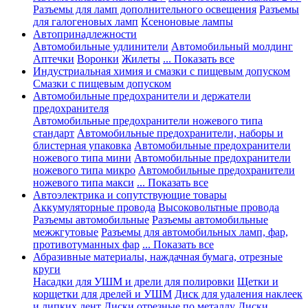
Разъемы для ламп дополнительного освещения
Разъемы
для галогеновых ламп
Ксеноновые лампы
Автопринадлежности
Автомобильные удлинители
Автомобильный молдинг
Аптечки
Воронки
Жилеты
... Показать все
Индустриальная химия и смазки с пищевым допуском
Смазки с пищевым допуском
Автомобильные предохранители и держатели
предохранителя
Автомобильные предохранители ножевого типа
стандарт
Автомобильные предохранители, наборы и
блистерная упаковка
Автомобильные предохранители
ножевого типа мини
Автомобильные предохранители
ножевого типа микро
Автомобильные предохранители
ножевого типа макси
... Показать все
Автоэлектрика и сопутствующие товары
Аккумуляторные провода
Высоковольтные провода
Разъемы автомобильные
Разъемы автомобильные
межжгутовые
Разъемы для автомобильных ламп, фар,
противотуманных фар
... Показать все
Абразивные материалы, наждачная бумага, отрезные
круги
Насадки для УШМ и дрели для полировки
Щетки и
корщетки для дрелей и УШМ
Диск для удаления наклеек
и липких лент
Диски отрезные по металлу
Диски