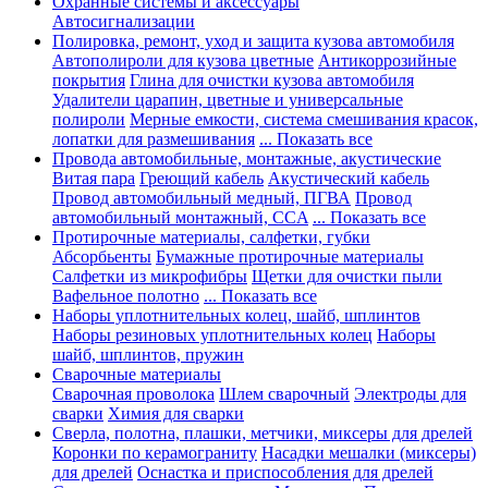
Охранные системы и аксессуары
Автосигнализации
Полировка, ремонт, уход и защита кузова автомобиля
Автополироли для кузова цветные
Антикоррозийные
покрытия
Глина для очистки кузова автомобиля
Удалители царапин, цветные и универсальные
полироли
Мерные емкости, система смешивания красок,
лопатки для размешивания
... Показать все
Провода автомобильные, монтажные, акустические
Витая пара
Греющий кабель
Акустический кабель
Провод автомобильный медный, ПГВА
Провод
автомобильный монтажный, CCA
... Показать все
Протирочные материалы, салфетки, губки
Абсорбьенты
Бумажные протирочные материалы
Салфетки из микрофибры
Щетки для очистки пыли
Вафельное полотно
... Показать все
Наборы уплотнительных колец, шайб, шплинтов
Наборы резиновых уплотнительных колец
Наборы
шайб, шплинтов, пружин
Сварочные материалы
Сварочная проволока
Шлем сварочный
Электроды для
сварки
Химия для сварки
Сверла, полотна, плашки, метчики, миксеры для дрелей
Коронки по керамограниту
Насадки мешалки (миксеры)
для дрелей
Оснастка и приспособления для дрелей