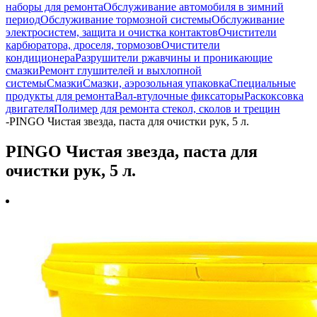
наборы для ремонта
Обслуживание автомобиля в зимний
период
Обслуживание тормозной системы
Обслуживание
электросистем, защита и очистка контактов
Очистители
карбюратора, дроселя, тормозов
Очистители
кондиционера
Разрушители ржавчины и проникающие
смазки
Ремонт глушителей и выхлопной
системы
Смазки
Смазки, аэрозольная упаковка
Специальные
продукты для ремонта
Вал-втулочные фиксаторы
Раскоксовка
двигателя
Полимер для ремонта стекол, сколов и трещин
-
PINGO Чистая звезда, паста для очистки рук, 5 л.
PINGO Чистая звезда, паста для
очистки рук, 5 л.