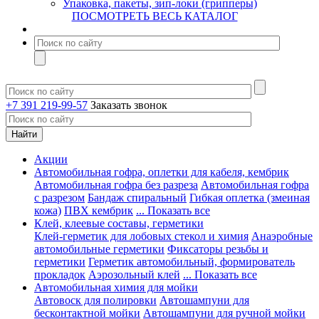
Упаковка, пакеты, зип-локи (грипперы)
ПОСМОТРЕТЬ ВЕСЬ КАТАЛОГ
+7 391 219-99-57
Заказать звонок
Акции
Автомобильная гофра, оплетки для кабеля, кембрик
Автомобильная гофра без разреза
Автомобильная гофра
с разрезом
Бандаж спиральный
Гибкая оплетка (змеиная
кожа)
ПВХ кембрик
... Показать все
Клей, клеевые составы, герметики
Клей-герметик для лобовых стекол и химия
Анаэробные
автомобильные герметики
Фиксаторы резьбы и
герметики
Герметик автомобильный, формирователь
прокладок
Аэрозольный клей
... Показать все
Автомобильная химия для мойки
Автовоск для полировки
Автошампуни для
бесконтактной мойки
Автошампуни для ручной мойки