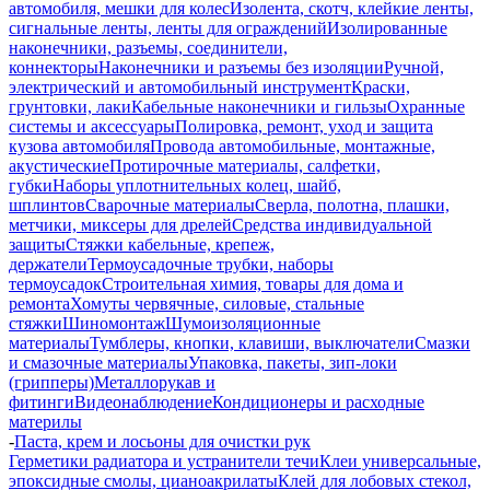
автомобиля, мешки для колес
Изолента, скотч, клейкие ленты,
сигнальные ленты, ленты для ограждений
Изолированные
наконечники, разъемы, соединители,
коннекторы
Наконечники и разъемы без изоляции
Ручной,
электрический и автомобильный инструмент
Краски,
грунтовки, лаки
Кабельные наконечники и гильзы
Охранные
системы и аксессуары
Полировка, ремонт, уход и защита
кузова автомобиля
Провода автомобильные, монтажные,
акустические
Протирочные материалы, салфетки,
губки
Наборы уплотнительных колец, шайб,
шплинтов
Сварочные материалы
Сверла, полотна, плашки,
метчики, миксеры для дрелей
Средства индивидуальной
защиты
Стяжки кабельные, крепеж,
держатели
Термоусадочные трубки, наборы
термоусадок
Строительная химия, товары для дома и
ремонта
Хомуты червячные, силовые, стальные
стяжки
Шиномонтаж
Шумоизоляционные
материалы
Тумблеры, кнопки, клавиши, выключатели
Смазки
и смазочные материалы
Упаковка, пакеты, зип-локи
(грипперы)
Металлорукав и
фитинги
Видеонаблюдение
Кондиционеры и расходные
материлы
-
Паста, крем и лосьоны для очистки рук
Герметики радиатора и устранители течи
Клеи универсальные,
эпоксидные смолы, цианоакрилаты
Клей для лобовых стекол,