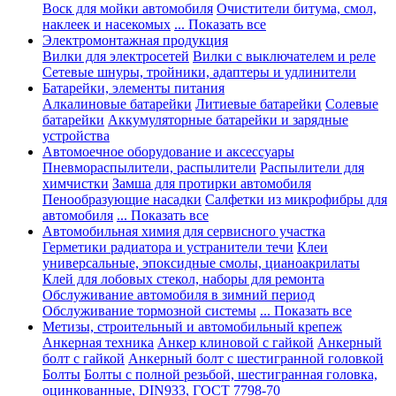
Воск для мойки автомобиля
Очистители битума, смол,
наклеек и насекомых
... Показать все
Электромонтажная продукция
Вилки для электросетей
Вилки с выключателем и реле
Сетевые шнуры, тройники, адаптеры и удлинители
Батарейки, элементы питания
Алкалиновые батарейки
Литиевые батарейки
Солевые
батарейки
Аккумуляторные батарейки и зарядные
устройства
Автомоечное оборудование и аксессуары
Пневмораспылители, распылители
Распылители для
химчистки
Замша для протирки автомобиля
Пенообразующие насадки
Салфетки из микрофибры для
автомобиля
... Показать все
Автомобильная химия для сервисного участка
Герметики радиатора и устранители течи
Клеи
универсальные, эпоксидные смолы, цианоакрилаты
Клей для лобовых стекол, наборы для ремонта
Обслуживание автомобиля в зимний период
Обслуживание тормозной системы
... Показать все
Метизы, строительный и автомобильный крепеж
Анкерная техника
Анкер клиновой с гайкой
Анкерный
болт с гайкой
Анкерный болт с шестигранной головкой
Болты
Болты с полной резьбой, шестигранная головка,
оцинкованные, DIN933, ГОСТ 7798-70