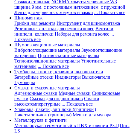
Стяжки стальные
NORMA хомуты червячные W3
ширина 9 мм. с постоянным натяжением, с пружиной
Лента для червячных хомутов и замки
... Показать все
Шиномонтаж
Грибки для ремонта
Инструмент для шиномонтажа
Резиновые заплатки для ремонта колес
Вентили,
ниппели, колпачки
Наборы для ремонта колес
...
Показать все
Шумоизоляционные материалы
Вибропоглощающие материалы
Звукопоглощающие
материалы
Противоскрипные материалы
Теплоизоляционные материалы
Уплотнительные
материалы
... Показать все
Тумблеры, кнопки, клавиши, выключатели
Батарейные отсеки
Индикаторы
Выключатели
Тумблеры
Смазки и смазочные материалы
Адгезионные смазки
Медные смазки
Силиконовые
смазки
Смазки для подшипников
Смазки
высокотемпературные
... Показать все
Упаковка, пакеты, зип-локи (грипперы)
Пакеты зип-лок (грипперы)
Мешки для мусора
Металлорукав и фитинги
Металлорукав герметичный в ПВХ изоляции Р3-ЦПнг-
LS