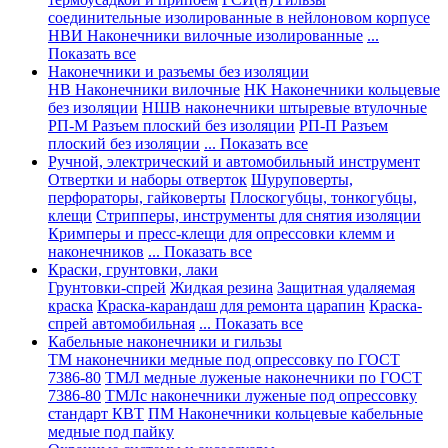
соединительные изолированные в нейлоновом корпусе
НВИ Наконечники вилочные изолированные
...
Показать все
Наконечники и разъемы без изоляции
НВ Наконечники вилочные
НК Наконечники кольцевые
без изоляции
НШВ наконечники штыревые втулочные
РП-М Разъем плоский без изоляции
РП-П Разъем
плоский без изоляции
... Показать все
Ручной, электрический и автомобильный инструмент
Отвертки и наборы отверток
Шуруповерты,
перфораторы, гайковерты
Плоскогубцы, тонкогубцы,
клещи
Стрипперы, инструменты для снятия изоляции
Кримперы и пресс-клещи для опрессовки клемм и
наконечников
... Показать все
Краски, грунтовки, лаки
Грунтовки-спрей
Жидкая резина
Защитная удаляемая
краска
Краска-карандаш для ремонта царапин
Краска-
спрей автомобильная
... Показать все
Кабельные наконечники и гильзы
ТМ наконечники медные под опрессовку по ГОСТ
7386-80
ТМЛ медные луженые наконечники по ГОСТ
7386-80
ТМЛс наконечники луженые под опрессовку
стандарт КВТ
ПМ Наконечники кольцевые кабельные
медные под пайку