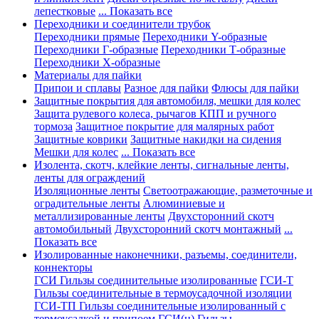
лепестковые
... Показать все
Переходники и соединители трубок
Переходники прямые
Переходники Y-образные
Переходники Г-образные
Переходники Т-образные
Переходники Х-образные
Материалы для пайки
Припои и сплавы
Разное для пайки
Флюсы для пайки
Защитные покрытия для автомобиля, мешки для колес
Защита рулевого колеса, рычагов КПП и ручного
тормоза
Защитное покрытие для малярных работ
Защитные коврики
Защитные накидки на сидения
Мешки для колес
... Показать все
Изолента, скотч, клейкие ленты, сигнальные ленты,
ленты для ограждений
Изоляционные ленты
Светоотражающие, разметочные и
оградительные ленты
Алюминиевые и
металлизированные ленты
Двухсторонний скотч
автомобильный
Двухсторонний скотч монтажный
...
Показать все
Изолированные наконечники, разъемы, соединители,
коннекторы
ГСИ Гильзы соединительные изолированные
ГСИ-Т
Гильзы соединительные в термоусадочной изоляции
ГСИ-ТП Гильзы соединительные изолированный с
термоусадкой и припоем
ГСИ(н) Гильзы