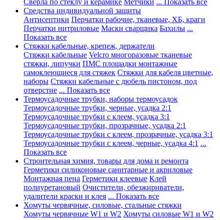
Сверла по стеклу и керамике
Метчики
... Показать все
Средства индивидуальной защиты
Антисептики
Перчатки рабочие, тканевые, ХБ, краги
Перчатки нитриловые
Маски сварщика
Бахилы
...
Показать все
Стяжки кабельные, крепеж, держатели
Стяжки кабельные
Velcro многоразовые тканевые
стяжки, липучки
ПМС площадки монтажные
самоклеющиеся для стяжек
Стяжки для кабеля цветные,
наборы
Стяжки кабельные с дюбель пистоном, под
отверстие
... Показать все
Термоусадочные трубки, наборы термоусадок
Термоусадочные трубки, черные, усадка 2:1
Термоусадочные трубки с клеем, усадка 3:1
Термоусадочные трубки, прозрачные, усадка 2:1
Термоусадочные трубки с клеем, прозрачные, усадка 3:1
Термоусадочные трубки с клеем, черные, усадка 4:1
...
Показать все
Строительная химия, товары для дома и ремонта
Герметики силиконовые санитарные и акриловые
Монтажная пена
Герметики клеевые
Клей
полиуретановый
Очистители, обезжириватели,
удалители краски и клея
... Показать все
Хомуты червячные, силовые, стальные стяжки
Хомуты червячные W1 и W2
Хомуты силовые W1 и W2