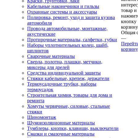
Краски, грунтовки, лаки
интере
Кабельные наконечники и гильзы
товар и
Охранные системы и аксессуары
нажмит
Полировка, ремонт, уход и защита кузова
кнопку
автомобиля
корзину
Провода автомобильные, монтажные,
Общая 
акустические
—
Протирочные материалы, салфетки, губки
Перейт
Наборы уплотнительных колец, шайб,
корзину
шплинтов
Сварочные материалы
Сверла, полотна, плашки, метчики,
миксеры для дрелей
Средства индивидуальной защиты
Стяжки кабельные, крепеж, держатели
Термоусадочные трубки, наборы
термоусадок
Строительная химия, товары для дома и
ремонта
Хомуты червячные, силовые, стальные
стяжки
Шиномонтаж
Шумоизоляционные материалы
Тумблеры, кнопки, клавиши, выключатели
Смазки и смазочные материалы