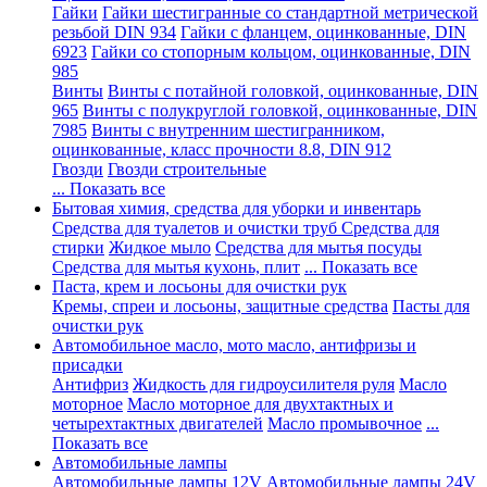
Гайки
Гайки шестигранные со стандартной метрической
резьбой DIN 934
Гайки с фланцем, оцинкованные, DIN
6923
Гайки со стопорным кольцом, оцинкованные, DIN
985
Винты
Винты с потайной головкой, оцинкованные, DIN
965
Винты с полукруглой головкой, оцинкованные, DIN
7985
Винты с внутренним шестигранником,
оцинкованные, класс прочности 8.8, DIN 912
Гвозди
Гвозди строительные
... Показать все
Бытовая химия, средства для уборки и инвентарь
Средства для туалетов и очистки труб
Средства для
стирки
Жидкое мыло
Средства для мытья посуды
Средства для мытья кухонь, плит
... Показать все
Паста, крем и лосьоны для очистки рук
Кремы, спреи и лосьоны, защитные средства
Пасты для
очистки рук
Автомобильное масло, мото масло, антифризы и
присадки
Антифриз
Жидкость для гидроусилителя руля
Масло
моторное
Масло моторное для двухтактных и
четырехтактных двигателей
Масло промывочное
...
Показать все
Автомобильные лампы
Автомобильные лампы 12V
Автомобильные лампы 24V