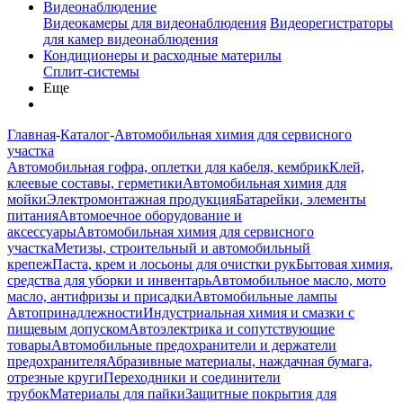
Видеонаблюдение
Видеокамеры для видеонаблюдения
Видеорегистраторы
для камер видеонаблюдения
Кондиционеры и расходные материлы
Сплит-системы
Еще
Главная
-
Каталог
-
Автомобильная химия для сервисного
участка
Автомобильная гофра, оплетки для кабеля, кембрик
Клей,
клеевые составы, герметики
Автомобильная химия для
мойки
Электромонтажная продукция
Батарейки, элементы
питания
Автомоечное оборудование и
аксессуары
Автомобильная химия для сервисного
участка
Метизы, строительный и автомобильный
крепеж
Паста, крем и лосьоны для очистки рук
Бытовая химия,
средства для уборки и инвентарь
Автомобильное масло, мото
масло, антифризы и присадки
Автомобильные лампы
Автопринадлежности
Индустриальная химия и смазки с
пищевым допуском
Автоэлектрика и сопутствующие
товары
Автомобильные предохранители и держатели
предохранителя
Абразивные материалы, наждачная бумага,
отрезные круги
Переходники и соединители
трубок
Материалы для пайки
Защитные покрытия для