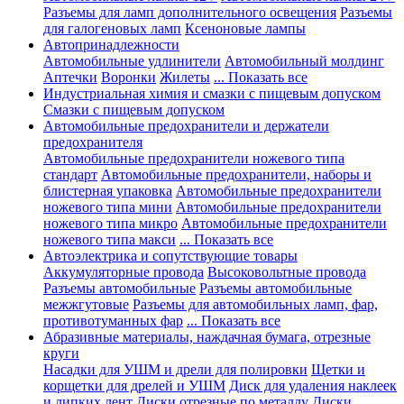
Разъемы для ламп дополнительного освещения
Разъемы
для галогеновых ламп
Ксеноновые лампы
Автопринадлежности
Автомобильные удлинители
Автомобильный молдинг
Аптечки
Воронки
Жилеты
... Показать все
Индустриальная химия и смазки с пищевым допуском
Смазки с пищевым допуском
Автомобильные предохранители и держатели
предохранителя
Автомобильные предохранители ножевого типа
стандарт
Автомобильные предохранители, наборы и
блистерная упаковка
Автомобильные предохранители
ножевого типа мини
Автомобильные предохранители
ножевого типа микро
Автомобильные предохранители
ножевого типа макси
... Показать все
Автоэлектрика и сопутствующие товары
Аккумуляторные провода
Высоковольтные провода
Разъемы автомобильные
Разъемы автомобильные
межжгутовые
Разъемы для автомобильных ламп, фар,
противотуманных фар
... Показать все
Абразивные материалы, наждачная бумага, отрезные
круги
Насадки для УШМ и дрели для полировки
Щетки и
корщетки для дрелей и УШМ
Диск для удаления наклеек
и липких лент
Диски отрезные по металлу
Диски