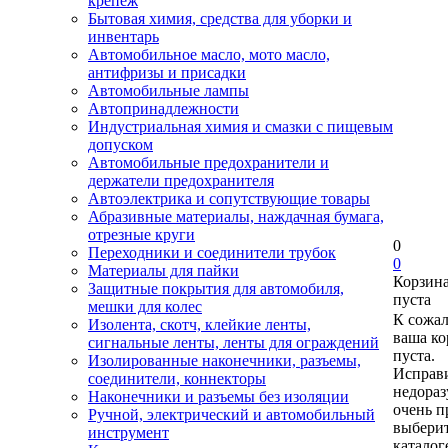
крепеж
Бытовая химия, средства для уборки и
инвентарь
Автомобильное масло, мото масло,
антифризы и присадки
Автомобильные лампы
Автопринадлежности
Индустриальная химия и смазки с пищевым
допуском
Автомобильные предохранители и
держатели предохранителя
Автоэлектрика и сопутствующие товары
Абразивные материалы, наждачная бумага,
отрезные круги
0
Переходники и соединители трубок
0
Материалы для пайки
Корзин
Защитные покрытия для автомобиля,
пуста
мешки для колес
К сожа
Изолента, скотч, клейкие ленты,
ваша ко
сигнальные ленты, ленты для ограждений
пуста.
Изолированные наконечники, разъемы,
Исправи
соединители, коннекторы
недора
Наконечники и разъемы без изоляции
очень п
Ручной, электрический и автомобильный
выберит
инструмент
каталог