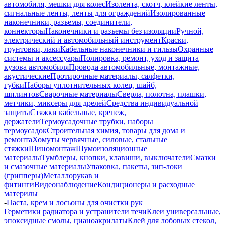
автомобиля, мешки для колес
Изолента, скотч, клейкие ленты,
сигнальные ленты, ленты для ограждений
Изолированные
наконечники, разъемы, соединители,
коннекторы
Наконечники и разъемы без изоляции
Ручной,
электрический и автомобильный инструмент
Краски,
грунтовки, лаки
Кабельные наконечники и гильзы
Охранные
системы и аксессуары
Полировка, ремонт, уход и защита
кузова автомобиля
Провода автомобильные, монтажные,
акустические
Протирочные материалы, салфетки,
губки
Наборы уплотнительных колец, шайб,
шплинтов
Сварочные материалы
Сверла, полотна, плашки,
метчики, миксеры для дрелей
Средства индивидуальной
защиты
Стяжки кабельные, крепеж,
держатели
Термоусадочные трубки, наборы
термоусадок
Строительная химия, товары для дома и
ремонта
Хомуты червячные, силовые, стальные
стяжки
Шиномонтаж
Шумоизоляционные
материалы
Тумблеры, кнопки, клавиши, выключатели
Смазки
и смазочные материалы
Упаковка, пакеты, зип-локи
(грипперы)
Металлорукав и
фитинги
Видеонаблюдение
Кондиционеры и расходные
материлы
-
Паста, крем и лосьоны для очистки рук
Герметики радиатора и устранители течи
Клеи универсальные,
эпоксидные смолы, цианоакрилаты
Клей для лобовых стекол,