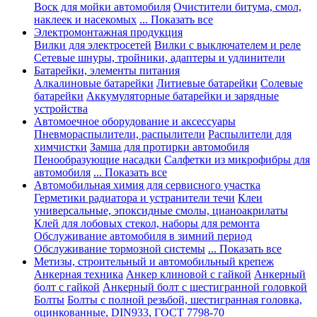
Воск для мойки автомобиля
Очистители битума, смол,
наклеек и насекомых
... Показать все
Электромонтажная продукция
Вилки для электросетей
Вилки с выключателем и реле
Сетевые шнуры, тройники, адаптеры и удлинители
Батарейки, элементы питания
Алкалиновые батарейки
Литиевые батарейки
Солевые
батарейки
Аккумуляторные батарейки и зарядные
устройства
Автомоечное оборудование и аксессуары
Пневмораспылители, распылители
Распылители для
химчистки
Замша для протирки автомобиля
Пенообразующие насадки
Салфетки из микрофибры для
автомобиля
... Показать все
Автомобильная химия для сервисного участка
Герметики радиатора и устранители течи
Клеи
универсальные, эпоксидные смолы, цианоакрилаты
Клей для лобовых стекол, наборы для ремонта
Обслуживание автомобиля в зимний период
Обслуживание тормозной системы
... Показать все
Метизы, строительный и автомобильный крепеж
Анкерная техника
Анкер клиновой с гайкой
Анкерный
болт с гайкой
Анкерный болт с шестигранной головкой
Болты
Болты с полной резьбой, шестигранная головка,
оцинкованные, DIN933, ГОСТ 7798-70