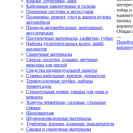
Краски, грунтовки, лаки
интере
Кабельные наконечники и гильзы
товар и
Охранные системы и аксессуары
нажмит
Полировка, ремонт, уход и защита кузова
кнопку
автомобиля
корзину
Провода автомобильные, монтажные,
Общая 
акустические
—
Протирочные материалы, салфетки, губки
Перейт
Наборы уплотнительных колец, шайб,
корзину
шплинтов
Сварочные материалы
Сверла, полотна, плашки, метчики,
миксеры для дрелей
Средства индивидуальной защиты
Стяжки кабельные, крепеж, держатели
Термоусадочные трубки, наборы
термоусадок
Строительная химия, товары для дома и
ремонта
Хомуты червячные, силовые, стальные
стяжки
Шиномонтаж
Шумоизоляционные материалы
Тумблеры, кнопки, клавиши, выключатели
Смазки и смазочные материалы