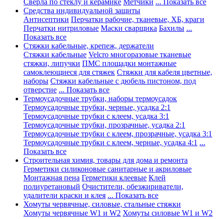
Сверла по стеклу и керамике
Метчики
... Показать все
Средства индивидуальной защиты
Антисептики
Перчатки рабочие, тканевые, ХБ, краги
Перчатки нитриловые
Маски сварщика
Бахилы
...
Показать все
Стяжки кабельные, крепеж, держатели
Стяжки кабельные
Velcro многоразовые тканевые
стяжки, липучки
ПМС площадки монтажные
самоклеющиеся для стяжек
Стяжки для кабеля цветные,
наборы
Стяжки кабельные с дюбель пистоном, под
отверстие
... Показать все
Термоусадочные трубки, наборы термоусадок
Термоусадочные трубки, черные, усадка 2:1
Термоусадочные трубки с клеем, усадка 3:1
Термоусадочные трубки, прозрачные, усадка 2:1
Термоусадочные трубки с клеем, прозрачные, усадка 3:1
Термоусадочные трубки с клеем, черные, усадка 4:1
...
Показать все
Строительная химия, товары для дома и ремонта
Герметики силиконовые санитарные и акриловые
Монтажная пена
Герметики клеевые
Клей
полиуретановый
Очистители, обезжириватели,
удалители краски и клея
... Показать все
Хомуты червячные, силовые, стальные стяжки
Хомуты червячные W1 и W2
Хомуты силовые W1 и W2