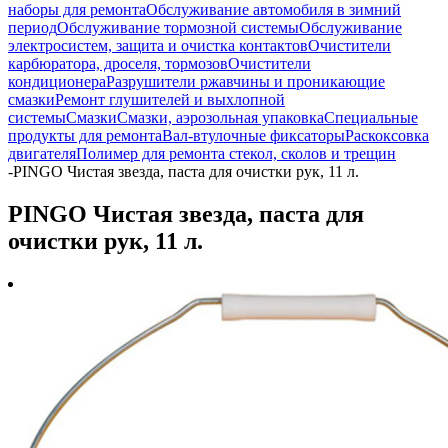
наборы для ремонта
Обслуживание автомобиля в зимний
период
Обслуживание тормозной системы
Обслуживание
электросистем, защита и очистка контактов
Очистители
карбюратора, дроселя, тормозов
Очистители
кондиционера
Разрушители ржавчины и проникающие
смазки
Ремонт глушителей и выхлопной
системы
Смазки
Смазки, аэрозольная упаковка
Специальные
продукты для ремонта
Вал-втулочные фиксаторы
Раскоксовка
двигателя
Полимер для ремонта стекол, сколов и трещин
-
PINGO Чистая звезда, паста для очистки рук, 11 л.
PINGO Чистая звезда, паста для
очистки рук, 11 л.