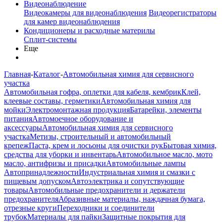
Видеонаблюдение
Видеокамеры для видеонаблюдения
Видеорегистраторы
для камер видеонаблюдения
Кондиционеры и расходные материлы
Сплит-системы
Еще
Главная
-
Каталог
-
Автомобильная химия для сервисного
участка
Автомобильная гофра, оплетки для кабеля, кембрик
Клей,
клеевые составы, герметики
Автомобильная химия для
мойки
Электромонтажная продукция
Батарейки, элементы
питания
Автомоечное оборудование и
аксессуары
Автомобильная химия для сервисного
участка
Метизы, строительный и автомобильный
крепеж
Паста, крем и лосьоны для очистки рук
Бытовая химия,
средства для уборки и инвентарь
Автомобильное масло, мото
масло, антифризы и присадки
Автомобильные лампы
Автопринадлежности
Индустриальная химия и смазки с
пищевым допуском
Автоэлектрика и сопутствующие
товары
Автомобильные предохранители и держатели
предохранителя
Абразивные материалы, наждачная бумага,
отрезные круги
Переходники и соединители
трубок
Материалы для пайки
Защитные покрытия для