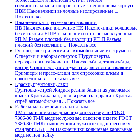
соединительные изолированные в нейлоновом корпусе
НВИ Наконечники вилочные изолированные
...
Показать все
Наконечники и разъемы без изоляции
НВ Наконечники вилочные
НК Наконечники кольцевые
без изоляции
НШВ наконечники штыревые втулочные
РП-М Разъем плоский без изоляции
РП-П Разъем
плоский без изоляции
... Показать все
Ручной, электрический и автомобильный инструмент
Отвертки и наборы отверток
Шуруповерты,
перфораторы, гайковерты
Плоскогубцы, тонкогубцы,
клещи
Стрипперы, инструменты для снятия изоляции
Кримперы и пресс-клещи для опрессовки клемм и
наконечников
... Показать все
Краски, грунтовки, лаки
Грунтовки-спрей
Жидкая резина
Защитная удаляемая
краска
Краска-карандаш для ремонта царапин
Краска-
спрей автомобильная
... Показать все
Кабельные наконечники и гильзы
ТМ наконечники медные под опрессовку по ГОСТ
7386-80
ТМЛ медные луженые наконечники по ГОСТ
7386-80
ТМЛс наконечники луженые под опрессовку
стандарт КВТ
ПМ Наконечники кольцевые кабельные
медные под пайку