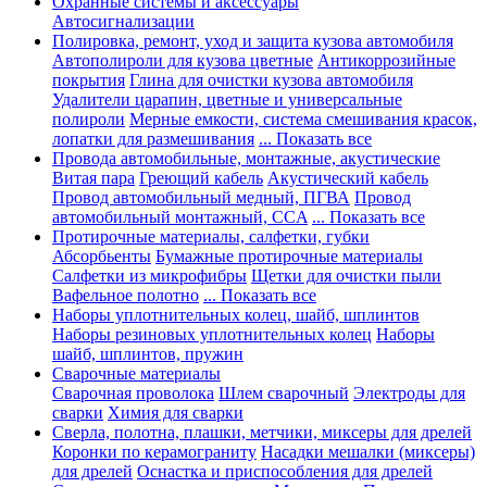
Охранные системы и аксессуары
Автосигнализации
Полировка, ремонт, уход и защита кузова автомобиля
Автополироли для кузова цветные
Антикоррозийные
покрытия
Глина для очистки кузова автомобиля
Удалители царапин, цветные и универсальные
полироли
Мерные емкости, система смешивания красок,
лопатки для размешивания
... Показать все
Провода автомобильные, монтажные, акустические
Витая пара
Греющий кабель
Акустический кабель
Провод автомобильный медный, ПГВА
Провод
автомобильный монтажный, CCA
... Показать все
Протирочные материалы, салфетки, губки
Абсорбьенты
Бумажные протирочные материалы
Салфетки из микрофибры
Щетки для очистки пыли
Вафельное полотно
... Показать все
Наборы уплотнительных колец, шайб, шплинтов
Наборы резиновых уплотнительных колец
Наборы
шайб, шплинтов, пружин
Сварочные материалы
Сварочная проволока
Шлем сварочный
Электроды для
сварки
Химия для сварки
Сверла, полотна, плашки, метчики, миксеры для дрелей
Коронки по керамограниту
Насадки мешалки (миксеры)
для дрелей
Оснастка и приспособления для дрелей