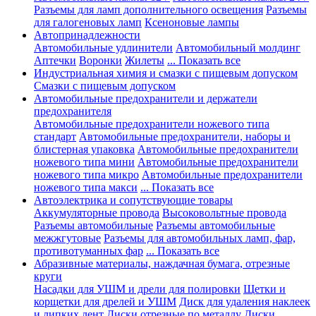
Разъемы для ламп дополнительного освещения
Разъемы
для галогеновых ламп
Ксеноновые лампы
Автопринадлежности
Автомобильные удлинители
Автомобильный молдинг
Аптечки
Воронки
Жилеты
... Показать все
Индустриальная химия и смазки с пищевым допуском
Смазки с пищевым допуском
Автомобильные предохранители и держатели
предохранителя
Автомобильные предохранители ножевого типа
стандарт
Автомобильные предохранители, наборы и
блистерная упаковка
Автомобильные предохранители
ножевого типа мини
Автомобильные предохранители
ножевого типа микро
Автомобильные предохранители
ножевого типа макси
... Показать все
Автоэлектрика и сопутствующие товары
Аккумуляторные провода
Высоковольтные провода
Разъемы автомобильные
Разъемы автомобильные
межжгутовые
Разъемы для автомобильных ламп, фар,
противотуманных фар
... Показать все
Абразивные материалы, наждачная бумага, отрезные
круги
Насадки для УШМ и дрели для полировки
Щетки и
корщетки для дрелей и УШМ
Диск для удаления наклеек
и липких лент
Диски отрезные по металлу
Диски