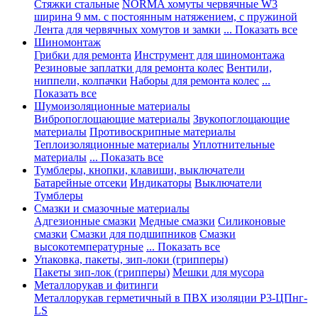
Стяжки стальные
NORMA хомуты червячные W3
ширина 9 мм. с постоянным натяжением, с пружиной
Лента для червячных хомутов и замки
... Показать все
Шиномонтаж
Грибки для ремонта
Инструмент для шиномонтажа
Резиновые заплатки для ремонта колес
Вентили,
ниппели, колпачки
Наборы для ремонта колес
...
Показать все
Шумоизоляционные материалы
Вибропоглощающие материалы
Звукопоглощающие
материалы
Противоскрипные материалы
Теплоизоляционные материалы
Уплотнительные
материалы
... Показать все
Тумблеры, кнопки, клавиши, выключатели
Батарейные отсеки
Индикаторы
Выключатели
Тумблеры
Смазки и смазочные материалы
Адгезионные смазки
Медные смазки
Силиконовые
смазки
Смазки для подшипников
Смазки
высокотемпературные
... Показать все
Упаковка, пакеты, зип-локи (грипперы)
Пакеты зип-лок (грипперы)
Мешки для мусора
Металлорукав и фитинги
Металлорукав герметичный в ПВХ изоляции Р3-ЦПнг-
LS