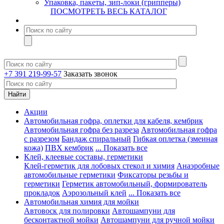
Упаковка, пакеты, зип-локи (грипперы)
ПОСМОТРЕТЬ ВЕСЬ КАТАЛОГ
+7 391 219-99-57
Заказать звонок
Акции
Автомобильная гофра, оплетки для кабеля, кембрик
Автомобильная гофра без разреза
Автомобильная гофра
с разрезом
Бандаж спиральный
Гибкая оплетка (змеиная
кожа)
ПВХ кембрик
... Показать все
Клей, клеевые составы, герметики
Клей-герметик для лобовых стекол и химия
Анаэробные
автомобильные герметики
Фиксаторы резьбы и
герметики
Герметик автомобильный, формирователь
прокладок
Аэрозольный клей
... Показать все
Автомобильная химия для мойки
Автовоск для полировки
Автошампуни для
бесконтактной мойки
Автошампуни для ручной мойки