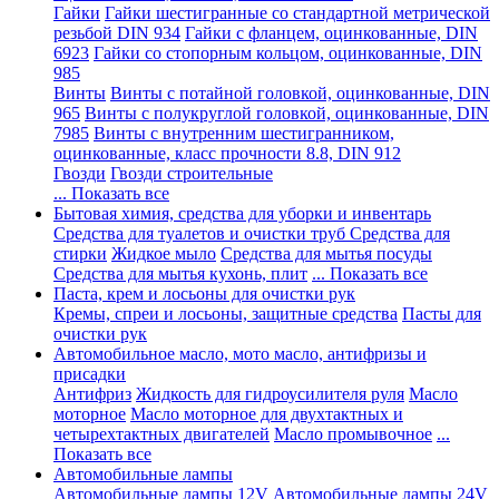
Гайки
Гайки шестигранные со стандартной метрической
резьбой DIN 934
Гайки с фланцем, оцинкованные, DIN
6923
Гайки со стопорным кольцом, оцинкованные, DIN
985
Винты
Винты с потайной головкой, оцинкованные, DIN
965
Винты с полукруглой головкой, оцинкованные, DIN
7985
Винты с внутренним шестигранником,
оцинкованные, класс прочности 8.8, DIN 912
Гвозди
Гвозди строительные
... Показать все
Бытовая химия, средства для уборки и инвентарь
Средства для туалетов и очистки труб
Средства для
стирки
Жидкое мыло
Средства для мытья посуды
Средства для мытья кухонь, плит
... Показать все
Паста, крем и лосьоны для очистки рук
Кремы, спреи и лосьоны, защитные средства
Пасты для
очистки рук
Автомобильное масло, мото масло, антифризы и
присадки
Антифриз
Жидкость для гидроусилителя руля
Масло
моторное
Масло моторное для двухтактных и
четырехтактных двигателей
Масло промывочное
...
Показать все
Автомобильные лампы
Автомобильные лампы 12V
Автомобильные лампы 24V