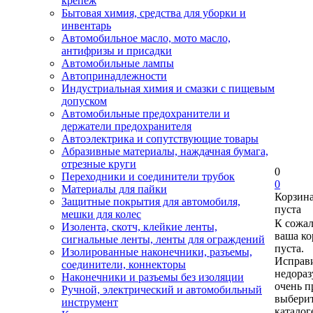
крепеж
Бытовая химия, средства для уборки и
инвентарь
Автомобильное масло, мото масло,
антифризы и присадки
Автомобильные лампы
Автопринадлежности
Индустриальная химия и смазки с пищевым
допуском
Автомобильные предохранители и
держатели предохранителя
Автоэлектрика и сопутствующие товары
Абразивные материалы, наждачная бумага,
отрезные круги
0
Переходники и соединители трубок
0
Материалы для пайки
Корзин
Защитные покрытия для автомобиля,
пуста
мешки для колес
К сожа
Изолента, скотч, клейкие ленты,
ваша ко
сигнальные ленты, ленты для ограждений
пуста.
Изолированные наконечники, разъемы,
Исправи
соединители, коннекторы
недора
Наконечники и разъемы без изоляции
очень п
Ручной, электрический и автомобильный
выберит
инструмент
каталог