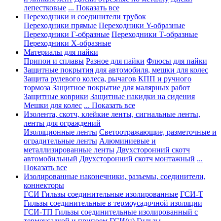
лепестковые
... Показать все
Переходники и соединители трубок
Переходники прямые
Переходники Y-образные
Переходники Г-образные
Переходники Т-образные
Переходники Х-образные
Материалы для пайки
Припои и сплавы
Разное для пайки
Флюсы для пайки
Защитные покрытия для автомобиля, мешки для колес
Защита рулевого колеса, рычагов КПП и ручного
тормоза
Защитное покрытие для малярных работ
Защитные коврики
Защитные накидки на сидения
Мешки для колес
... Показать все
Изолента, скотч, клейкие ленты, сигнальные ленты,
ленты для ограждений
Изоляционные ленты
Светоотражающие, разметочные и
оградительные ленты
Алюминиевые и
металлизированные ленты
Двухсторонний скотч
автомобильный
Двухсторонний скотч монтажный
...
Показать все
Изолированные наконечники, разъемы, соединители,
коннекторы
ГСИ Гильзы соединительные изолированные
ГСИ-Т
Гильзы соединительные в термоусадочной изоляции
ГСИ-ТП Гильзы соединительные изолированный с
термоусадкой и припоем
ГСИ(н) Гильзы