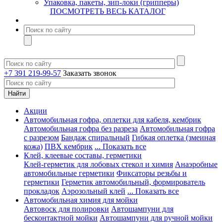
Упаковка, пакеты, зип-локи (грипперы)
ПОСМОТРЕТЬ ВЕСЬ КАТАЛОГ
+7 391 219-99-57
Заказать звонок
Акции
Автомобильная гофра, оплетки для кабеля, кембрик
Автомобильная гофра без разреза
Автомобильная гофра
с разрезом
Бандаж спиральный
Гибкая оплетка (змеиная
кожа)
ПВХ кембрик
... Показать все
Клей, клеевые составы, герметики
Клей-герметик для лобовых стекол и химия
Анаэробные
автомобильные герметики
Фиксаторы резьбы и
герметики
Герметик автомобильный, формирователь
прокладок
Аэрозольный клей
... Показать все
Автомобильная химия для мойки
Автовоск для полировки
Автошампуни для
бесконтактной мойки
Автошампуни для ручной мойки