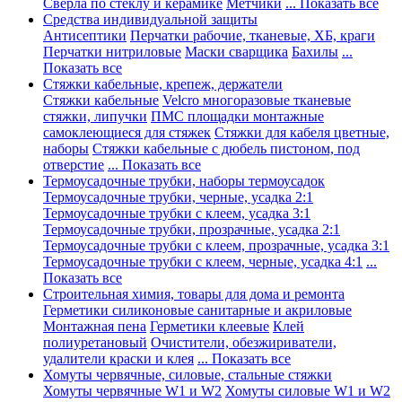
Сверла по стеклу и керамике
Метчики
... Показать все
Средства индивидуальной защиты
Антисептики
Перчатки рабочие, тканевые, ХБ, краги
Перчатки нитриловые
Маски сварщика
Бахилы
...
Показать все
Стяжки кабельные, крепеж, держатели
Стяжки кабельные
Velcro многоразовые тканевые
стяжки, липучки
ПМС площадки монтажные
самоклеющиеся для стяжек
Стяжки для кабеля цветные,
наборы
Стяжки кабельные с дюбель пистоном, под
отверстие
... Показать все
Термоусадочные трубки, наборы термоусадок
Термоусадочные трубки, черные, усадка 2:1
Термоусадочные трубки с клеем, усадка 3:1
Термоусадочные трубки, прозрачные, усадка 2:1
Термоусадочные трубки с клеем, прозрачные, усадка 3:1
Термоусадочные трубки с клеем, черные, усадка 4:1
...
Показать все
Строительная химия, товары для дома и ремонта
Герметики силиконовые санитарные и акриловые
Монтажная пена
Герметики клеевые
Клей
полиуретановый
Очистители, обезжириватели,
удалители краски и клея
... Показать все
Хомуты червячные, силовые, стальные стяжки
Хомуты червячные W1 и W2
Хомуты силовые W1 и W2