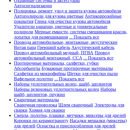
Охранные системы и аксессуары
Автосигнализации
Полировка, ремонт, уход и защита кузова автомобиля
Автополироли для кузова цветные
Антикоррозийные
покрытия
Глина для очистки кузова автомобиля
Удалители царапин, цветные и универсальные
полироли
Мерные емкости, система смешивания красок,
лопатки для размешивания
... Показать все
Провода автомобильные, монтажные, акустические
Витая пара
Греющий кабель
Акустический кабель
Провод автомобильный медный, ПГВА
Провод
автомобильный монтажный, CCA
... Показать все
Протирочные материалы, салфетки, губки
Абсорбьенты
Бумажные протирочные материалы
Салфетки из микрофибры
Щетки для очистки пыли
Вафельное полотно
... Показать все
Наборы уплотнительных колец, шайб, шплинтов
Наборы резиновых уплотнительных колец
Наборы
шайб, шплинтов, пружин
Сварочные материалы
Сварочная проволока
Шлем сварочный
Электроды для
сварки
Химия для сварки
Сверла, полотна, плашки, метчики, миксеры для дрелей
Коронки по керамограниту
Насадки мешалки (миксеры)
для дрелей
Оснастка и приспособления для дрелей