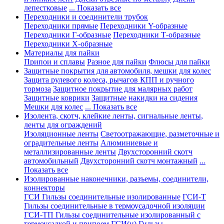
лепестковые
... Показать все
Переходники и соединители трубок
Переходники прямые
Переходники Y-образные
Переходники Г-образные
Переходники Т-образные
Переходники Х-образные
Материалы для пайки
Припои и сплавы
Разное для пайки
Флюсы для пайки
Защитные покрытия для автомобиля, мешки для колес
Защита рулевого колеса, рычагов КПП и ручного
тормоза
Защитное покрытие для малярных работ
Защитные коврики
Защитные накидки на сидения
Мешки для колес
... Показать все
Изолента, скотч, клейкие ленты, сигнальные ленты,
ленты для ограждений
Изоляционные ленты
Светоотражающие, разметочные и
оградительные ленты
Алюминиевые и
металлизированные ленты
Двухсторонний скотч
автомобильный
Двухсторонний скотч монтажный
...
Показать все
Изолированные наконечники, разъемы, соединители,
коннекторы
ГСИ Гильзы соединительные изолированные
ГСИ-Т
Гильзы соединительные в термоусадочной изоляции
ГСИ-ТП Гильзы соединительные изолированный с
термоусадкой и припоем
ГСИ(н) Гильзы