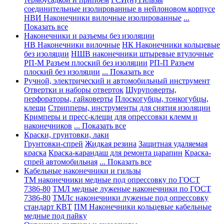
соединительные изолированные в нейлоновом корпусе
НВИ Наконечники вилочные изолированные
...
Показать все
Наконечники и разъемы без изоляции
НВ Наконечники вилочные
НК Наконечники кольцевые
без изоляции
НШВ наконечники штыревые втулочные
РП-М Разъем плоский без изоляции
РП-П Разъем
плоский без изоляции
... Показать все
Ручной, электрический и автомобильный инструмент
Отвертки и наборы отверток
Шуруповерты,
перфораторы, гайковерты
Плоскогубцы, тонкогубцы,
клещи
Стрипперы, инструменты для снятия изоляции
Кримперы и пресс-клещи для опрессовки клемм и
наконечников
... Показать все
Краски, грунтовки, лаки
Грунтовки-спрей
Жидкая резина
Защитная удаляемая
краска
Краска-карандаш для ремонта царапин
Краска-
спрей автомобильная
... Показать все
Кабельные наконечники и гильзы
ТМ наконечники медные под опрессовку по ГОСТ
7386-80
ТМЛ медные луженые наконечники по ГОСТ
7386-80
ТМЛс наконечники луженые под опрессовку
стандарт КВТ
ПМ Наконечники кольцевые кабельные
медные под пайку