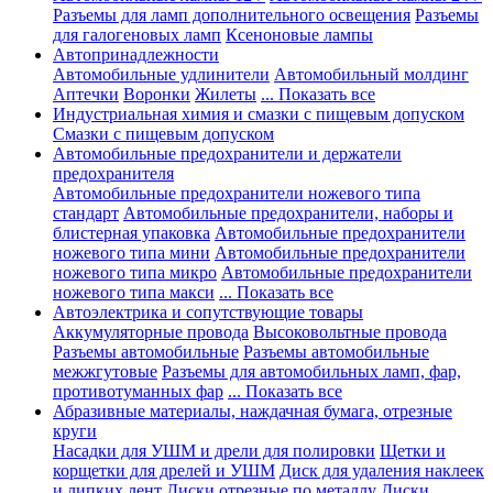
Разъемы для ламп дополнительного освещения
Разъемы
для галогеновых ламп
Ксеноновые лампы
Автопринадлежности
Автомобильные удлинители
Автомобильный молдинг
Аптечки
Воронки
Жилеты
... Показать все
Индустриальная химия и смазки с пищевым допуском
Смазки с пищевым допуском
Автомобильные предохранители и держатели
предохранителя
Автомобильные предохранители ножевого типа
стандарт
Автомобильные предохранители, наборы и
блистерная упаковка
Автомобильные предохранители
ножевого типа мини
Автомобильные предохранители
ножевого типа микро
Автомобильные предохранители
ножевого типа макси
... Показать все
Автоэлектрика и сопутствующие товары
Аккумуляторные провода
Высоковольтные провода
Разъемы автомобильные
Разъемы автомобильные
межжгутовые
Разъемы для автомобильных ламп, фар,
противотуманных фар
... Показать все
Абразивные материалы, наждачная бумага, отрезные
круги
Насадки для УШМ и дрели для полировки
Щетки и
корщетки для дрелей и УШМ
Диск для удаления наклеек
и липких лент
Диски отрезные по металлу
Диски