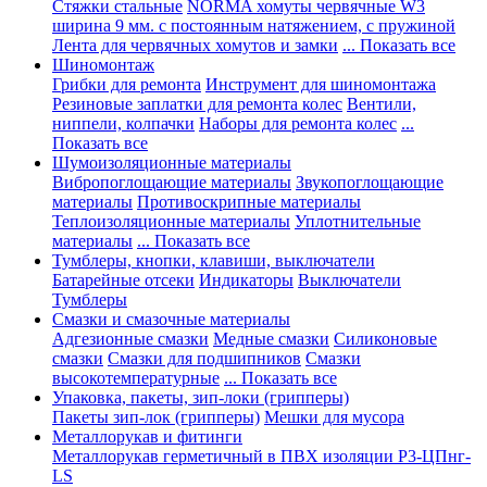
Стяжки стальные
NORMA хомуты червячные W3
ширина 9 мм. с постоянным натяжением, с пружиной
Лента для червячных хомутов и замки
... Показать все
Шиномонтаж
Грибки для ремонта
Инструмент для шиномонтажа
Резиновые заплатки для ремонта колес
Вентили,
ниппели, колпачки
Наборы для ремонта колес
...
Показать все
Шумоизоляционные материалы
Вибропоглощающие материалы
Звукопоглощающие
материалы
Противоскрипные материалы
Теплоизоляционные материалы
Уплотнительные
материалы
... Показать все
Тумблеры, кнопки, клавиши, выключатели
Батарейные отсеки
Индикаторы
Выключатели
Тумблеры
Смазки и смазочные материалы
Адгезионные смазки
Медные смазки
Силиконовые
смазки
Смазки для подшипников
Смазки
высокотемпературные
... Показать все
Упаковка, пакеты, зип-локи (грипперы)
Пакеты зип-лок (грипперы)
Мешки для мусора
Металлорукав и фитинги
Металлорукав герметичный в ПВХ изоляции Р3-ЦПнг-
LS