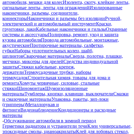
автомобиля, мешки для колес
Изолента, скотч, клейкие ленты,
сигнальные ленты, ленты для ограждений
Изолированные
наконечники, разъемы, соединители,
коннекторы
Наконечники и разъемы без изоляции
Ручной,
электрический и автомобильный инструмент
Краски,
грунтовки, лаки
Кабельные наконечники и гильзы
Охранные
системы и аксессуары
Полировка, ремонт, уход и защита
кузова автомобиля
Провода автомобильные, монтажные,
акустические
Протирочные материалы, салфетки,
губки
Наборы уплотнительных колец, шайб,
шплинтов
Сварочные материалы
Сверла, полотна, плашки,
метчики, миксеры для дрелей
Средства индивидуальной
защиты
Стяжки кабельные, крепеж,
держатели
Термоусадочные трубки, наборы
термоусадок
Строительная химия, товары для дома и
ремонта
Хомуты червячные, силовые, стальные
стяжки
Шиномонтаж
Шумоизоляционные
материалы
Тумблеры, кнопки, клавиши, выключатели
Смазки
и смазочные материалы
Упаковка, пакеты, зип-локи
(грипперы)
Металлорукав и
фитинги
Видеонаблюдение
Кондиционеры и расходные
материлы
-
Обслуживание автомобиля в зимний период
Герметики радиатора и устранители течи
Клеи универсальные,
эпоксидные смолы, цианоакрилаты
Клей для лобовых стекол,