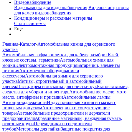
Видеонаблюдение
Видеокамеры для видеонаблюдения
Видеорегистраторы
для камер видеонаблюдения
Кондиционеры и расходные материлы
Сплит-системы
Еще
Главная
-
Каталог
-
Автомобильная химия для сервисного
участка
Автомобильная гофра, оплетки для кабеля, кембрик
Клей,
клеевые составы, герметики
Автомобильная химия для
мойки
Электромонтажная продукция
Батарейки, элементы
питания
Автомоечное оборудование и
аксессуары
Автомобильная химия для сервисного
участка
Метизы, строительный и автомобильный
крепеж
Паста, крем и лосьоны для очистки рук
Бытовая химия,
средства для уборки и инвентарь
Автомобильное масло, мото
масло, антифризы и присадки
Автомобильные лампы
Автопринадлежности
Индустриальная химия и смазки с
пищевым допуском
Автоэлектрика и сопутствующие
товары
Автомобильные предохранители и держатели
предохранителя
Абразивные материалы, наждачная бумага,
отрезные круги
Переходники и соединители
трубок
Материалы для пайки
Защитные покрытия для