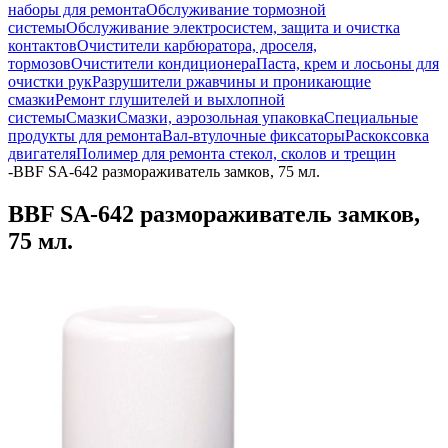
наборы для ремонта
Обслуживание тормозной
системы
Обслуживание электросистем, защита и очистка
контактов
Очистители карбюратора, дроселя,
тормозов
Очистители кондиционера
Паста, крем и лосьоны для
очистки рук
Разрушители ржавчины и проникающие
смазки
Ремонт глушителей и выхлопной
системы
Смазки
Смазки, аэрозольная упаковка
Специальные
продукты для ремонта
Вал-втулочные фиксаторы
Раскоксовка
двигателя
Полимер для ремонта стекол, сколов и трещин
-
BBF SA-642 размораживатель замков, 75 мл.
BBF SA-642 размораживатель замков,
75 мл.