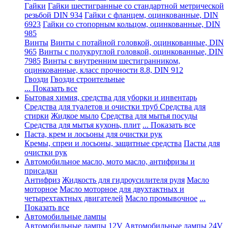
Гайки
Гайки шестигранные со стандартной метрической
резьбой DIN 934
Гайки с фланцем, оцинкованные, DIN
6923
Гайки со стопорным кольцом, оцинкованные, DIN
985
Винты
Винты с потайной головкой, оцинкованные, DIN
965
Винты с полукруглой головкой, оцинкованные, DIN
7985
Винты с внутренним шестигранником,
оцинкованные, класс прочности 8.8, DIN 912
Гвозди
Гвозди строительные
... Показать все
Бытовая химия, средства для уборки и инвентарь
Средства для туалетов и очистки труб
Средства для
стирки
Жидкое мыло
Средства для мытья посуды
Средства для мытья кухонь, плит
... Показать все
Паста, крем и лосьоны для очистки рук
Кремы, спреи и лосьоны, защитные средства
Пасты для
очистки рук
Автомобильное масло, мото масло, антифризы и
присадки
Антифриз
Жидкость для гидроусилителя руля
Масло
моторное
Масло моторное для двухтактных и
четырехтактных двигателей
Масло промывочное
...
Показать все
Автомобильные лампы
Автомобильные лампы 12V
Автомобильные лампы 24V