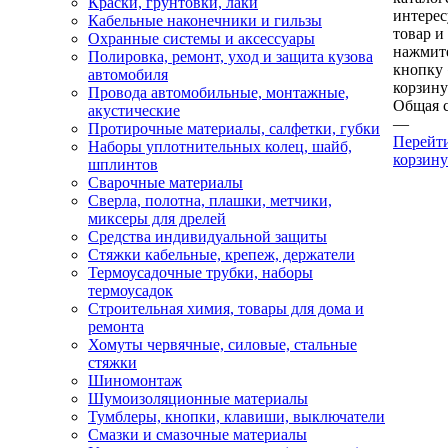
Краски, грунтовки, лаки
интере
Кабельные наконечники и гильзы
товар и
Охранные системы и аксессуары
нажмит
Полировка, ремонт, уход и защита кузова
кнопку
автомобиля
корзину
Провода автомобильные, монтажные,
Общая 
акустические
—
Протирочные материалы, салфетки, губки
Перейт
Наборы уплотнительных колец, шайб,
корзину
шплинтов
Сварочные материалы
Сверла, полотна, плашки, метчики,
миксеры для дрелей
Средства индивидуальной защиты
Стяжки кабельные, крепеж, держатели
Термоусадочные трубки, наборы
термоусадок
Строительная химия, товары для дома и
ремонта
Хомуты червячные, силовые, стальные
стяжки
Шиномонтаж
Шумоизоляционные материалы
Тумблеры, кнопки, клавиши, выключатели
Смазки и смазочные материалы