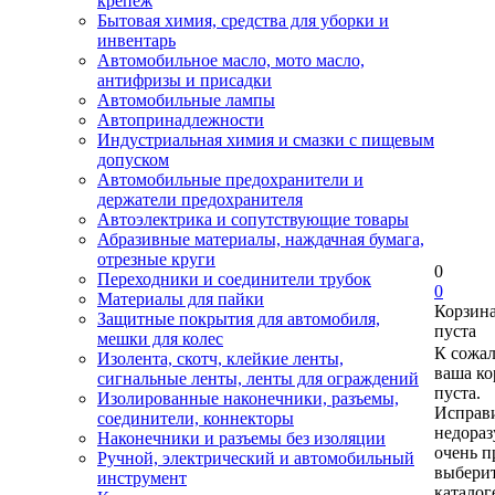
крепеж
Бытовая химия, средства для уборки и
инвентарь
Автомобильное масло, мото масло,
антифризы и присадки
Автомобильные лампы
Автопринадлежности
Индустриальная химия и смазки с пищевым
допуском
Автомобильные предохранители и
держатели предохранителя
Автоэлектрика и сопутствующие товары
Абразивные материалы, наждачная бумага,
отрезные круги
0
Переходники и соединители трубок
0
Материалы для пайки
Корзин
Защитные покрытия для автомобиля,
пуста
мешки для колес
К сожа
Изолента, скотч, клейкие ленты,
ваша ко
сигнальные ленты, ленты для ограждений
пуста.
Изолированные наконечники, разъемы,
Исправи
соединители, коннекторы
недора
Наконечники и разъемы без изоляции
очень п
Ручной, электрический и автомобильный
выберит
инструмент
каталог