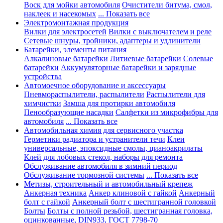
Воск для мойки автомобиля
Очистители битума, смол,
наклеек и насекомых
... Показать все
Электромонтажная продукция
Вилки для электросетей
Вилки с выключателем и реле
Сетевые шнуры, тройники, адаптеры и удлинители
Батарейки, элементы питания
Алкалиновые батарейки
Литиевые батарейки
Солевые
батарейки
Аккумуляторные батарейки и зарядные
устройства
Автомоечное оборудование и аксессуары
Пневмораспылители, распылители
Распылители для
химчистки
Замша для протирки автомобиля
Пенообразующие насадки
Салфетки из микрофибры для
автомобиля
... Показать все
Автомобильная химия для сервисного участка
Герметики радиатора и устранители течи
Клеи
универсальные, эпоксидные смолы, цианоакрилаты
Клей для лобовых стекол, наборы для ремонта
Обслуживание автомобиля в зимний период
Обслуживание тормозной системы
... Показать все
Метизы, строительный и автомобильный крепеж
Анкерная техника
Анкер клиновой с гайкой
Анкерный
болт с гайкой
Анкерный болт с шестигранной головкой
Болты
Болты с полной резьбой, шестигранная головка,
оцинкованные, DIN933, ГОСТ 7798-70