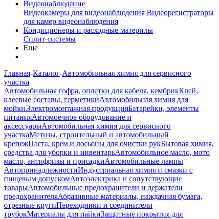
Видеонаблюдение
Видеокамеры для видеонаблюдения
Видеорегистраторы
для камер видеонаблюдения
Кондиционеры и расходные материлы
Сплит-системы
Еще
Главная
-
Каталог
-
Автомобильная химия для сервисного
участка
Автомобильная гофра, оплетки для кабеля, кембрик
Клей,
клеевые составы, герметики
Автомобильная химия для
мойки
Электромонтажная продукция
Батарейки, элементы
питания
Автомоечное оборудование и
аксессуары
Автомобильная химия для сервисного
участка
Метизы, строительный и автомобильный
крепеж
Паста, крем и лосьоны для очистки рук
Бытовая химия,
средства для уборки и инвентарь
Автомобильное масло, мото
масло, антифризы и присадки
Автомобильные лампы
Автопринадлежности
Индустриальная химия и смазки с
пищевым допуском
Автоэлектрика и сопутствующие
товары
Автомобильные предохранители и держатели
предохранителя
Абразивные материалы, наждачная бумага,
отрезные круги
Переходники и соединители
трубок
Материалы для пайки
Защитные покрытия для