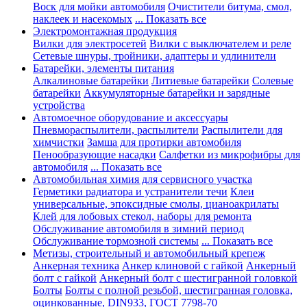
Воск для мойки автомобиля
Очистители битума, смол,
наклеек и насекомых
... Показать все
Электромонтажная продукция
Вилки для электросетей
Вилки с выключателем и реле
Сетевые шнуры, тройники, адаптеры и удлинители
Батарейки, элементы питания
Алкалиновые батарейки
Литиевые батарейки
Солевые
батарейки
Аккумуляторные батарейки и зарядные
устройства
Автомоечное оборудование и аксессуары
Пневмораспылители, распылители
Распылители для
химчистки
Замша для протирки автомобиля
Пенообразующие насадки
Салфетки из микрофибры для
автомобиля
... Показать все
Автомобильная химия для сервисного участка
Герметики радиатора и устранители течи
Клеи
универсальные, эпоксидные смолы, цианоакрилаты
Клей для лобовых стекол, наборы для ремонта
Обслуживание автомобиля в зимний период
Обслуживание тормозной системы
... Показать все
Метизы, строительный и автомобильный крепеж
Анкерная техника
Анкер клиновой с гайкой
Анкерный
болт с гайкой
Анкерный болт с шестигранной головкой
Болты
Болты с полной резьбой, шестигранная головка,
оцинкованные, DIN933, ГОСТ 7798-70