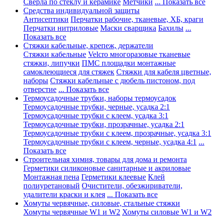
Сверла по стеклу и керамике
Метчики
... Показать все
Средства индивидуальной защиты
Антисептики
Перчатки рабочие, тканевые, ХБ, краги
Перчатки нитриловые
Маски сварщика
Бахилы
...
Показать все
Стяжки кабельные, крепеж, держатели
Стяжки кабельные
Velcro многоразовые тканевые
стяжки, липучки
ПМС площадки монтажные
самоклеющиеся для стяжек
Стяжки для кабеля цветные,
наборы
Стяжки кабельные с дюбель пистоном, под
отверстие
... Показать все
Термоусадочные трубки, наборы термоусадок
Термоусадочные трубки, черные, усадка 2:1
Термоусадочные трубки с клеем, усадка 3:1
Термоусадочные трубки, прозрачные, усадка 2:1
Термоусадочные трубки с клеем, прозрачные, усадка 3:1
Термоусадочные трубки с клеем, черные, усадка 4:1
...
Показать все
Строительная химия, товары для дома и ремонта
Герметики силиконовые санитарные и акриловые
Монтажная пена
Герметики клеевые
Клей
полиуретановый
Очистители, обезжириватели,
удалители краски и клея
... Показать все
Хомуты червячные, силовые, стальные стяжки
Хомуты червячные W1 и W2
Хомуты силовые W1 и W2