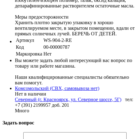
изобутилен-изопрен полимер, тальк, оксид кальция,
депарафинированные растворителем остаточные масла.
Меры предосторожности
Хранить плотно закрытую упаковку в хорошо
вентилируемом месте, в закрытом помещении, вдали от
прямых солнечных лучей. БЕРЕЧЬ ОТ ДЕТЕЙ.
Артикул
WS-904-2-RE
Код
00-00000787
Маркировка
Нет
Вы можете задать любой интересующий вас вопрос по
товару или работе магазина.
Наши квалифицированные специалисты обязательно
вам помогут.
Комсомольский (СВХ, самовывоза нет)
Нет в наличии
Северный (г. Красноярск, ул. Северное шоссе, 5Г)
тел:
+7 (391) 2199957 доб. 201
Много
Задать вопрос