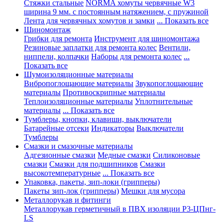
Стяжки стальные
NORMA хомуты червячные W3
ширина 9 мм. с постоянным натяжением, с пружиной
Лента для червячных хомутов и замки
... Показать все
Шиномонтаж
Грибки для ремонта
Инструмент для шиномонтажа
Резиновые заплатки для ремонта колес
Вентили,
ниппели, колпачки
Наборы для ремонта колес
...
Показать все
Шумоизоляционные материалы
Вибропоглощающие материалы
Звукопоглощающие
материалы
Противоскрипные материалы
Теплоизоляционные материалы
Уплотнительные
материалы
... Показать все
Тумблеры, кнопки, клавиши, выключатели
Батарейные отсеки
Индикаторы
Выключатели
Тумблеры
Смазки и смазочные материалы
Адгезионные смазки
Медные смазки
Силиконовые
смазки
Смазки для подшипников
Смазки
высокотемпературные
... Показать все
Упаковка, пакеты, зип-локи (грипперы)
Пакеты зип-лок (грипперы)
Мешки для мусора
Металлорукав и фитинги
Металлорукав герметичный в ПВХ изоляции Р3-ЦПнг-
LS