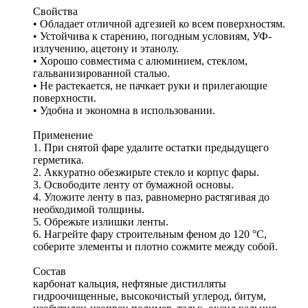
Свойства
• Обладает отличной адгезией ко всем поверхностям.
• Устойчива к старению, погодным условиям, УФ-
излучению, ацетону и этанолу.
• Хорошо совместима с алюминием, стеклом,
гальванизированной сталью.
• Не растекается, не пачкает руки и прилегающие
поверхности.
• Удобна и экономна в использовании.
Применение
1. При снятой фаре удалите остатки предыдущего
герметика.
2. Аккуратно обезжирьте стекло и корпус фары.
3. Освободите ленту от бумажной основы.
4. Уложите ленту в паз, равномерно растягивая до
необходимой толщины.
5. Обрежьте излишки ленты.
6. Нагрейте фару строительным феном до 120 °C,
соберите элементы и плотно сожмите между собой.
Состав
карбонат кальция, нефтяные дистилляты
гидроочищенные, высокочистый углерод, битум,