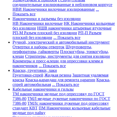
соединительные изолированные в нейлоновом корпусе
НВИ Наконечники вилочные изолированные
...
Показать все
Наконечники и разъемы без изоляции
НВ Наконечники вилочные
НК Наконечники кольцевые
без изоляции
НШВ наконечники штыревые втулочные
РП-М Разъем плоский без изоляции
РП-П Разъем
плоский без изоляции
... Показать все
Ручной, электрический и автомобильный инструмент
Отвертки и наборы отверток
Шуруповерты,
перфораторы, гайковерты
Плоскогубцы, тонкогубцы,
клещи
Стрипперы, инструменты для снятия изоляции
Кримперы и пресс-клещи для опрессовки клемм и
наконечников
... Показать все
Краски, грунтовки, лаки
Грунтовки-спрей
Жидкая резина
Защитная удаляемая
краска
Краска-карандаш для ремонта царапин
Краска-
спрей автомобильная
... Показать все
Кабельные наконечники и гильзы
ТМ наконечники медные под опрессовку по ГОСТ
7386-80
ТМЛ медные луженые наконечники по ГОСТ
7386-80
ТМЛс наконечники луженые под опрессовку
стандарт КВТ
ПМ Наконечники кольцевые кабельные
медные под пайку