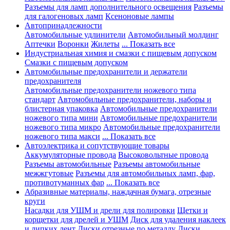
Разъемы для ламп дополнительного освещения
Разъемы
для галогеновых ламп
Ксеноновые лампы
Автопринадлежности
Автомобильные удлинители
Автомобильный молдинг
Аптечки
Воронки
Жилеты
... Показать все
Индустриальная химия и смазки с пищевым допуском
Смазки с пищевым допуском
Автомобильные предохранители и держатели
предохранителя
Автомобильные предохранители ножевого типа
стандарт
Автомобильные предохранители, наборы и
блистерная упаковка
Автомобильные предохранители
ножевого типа мини
Автомобильные предохранители
ножевого типа микро
Автомобильные предохранители
ножевого типа макси
... Показать все
Автоэлектрика и сопутствующие товары
Аккумуляторные провода
Высоковольтные провода
Разъемы автомобильные
Разъемы автомобильные
межжгутовые
Разъемы для автомобильных ламп, фар,
противотуманных фар
... Показать все
Абразивные материалы, наждачная бумага, отрезные
круги
Насадки для УШМ и дрели для полировки
Щетки и
корщетки для дрелей и УШМ
Диск для удаления наклеек
и липких лент
Диски отрезные по металлу
Диски