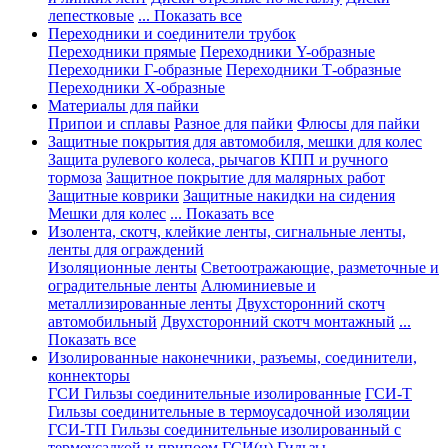
лепестковые
... Показать все
Переходники и соединители трубок
Переходники прямые
Переходники Y-образные
Переходники Г-образные
Переходники Т-образные
Переходники Х-образные
Материалы для пайки
Припои и сплавы
Разное для пайки
Флюсы для пайки
Защитные покрытия для автомобиля, мешки для колес
Защита рулевого колеса, рычагов КПП и ручного
тормоза
Защитное покрытие для малярных работ
Защитные коврики
Защитные накидки на сидения
Мешки для колес
... Показать все
Изолента, скотч, клейкие ленты, сигнальные ленты,
ленты для ограждений
Изоляционные ленты
Светоотражающие, разметочные и
оградительные ленты
Алюминиевые и
металлизированные ленты
Двухсторонний скотч
автомобильный
Двухсторонний скотч монтажный
...
Показать все
Изолированные наконечники, разъемы, соединители,
коннекторы
ГСИ Гильзы соединительные изолированные
ГСИ-Т
Гильзы соединительные в термоусадочной изоляции
ГСИ-ТП Гильзы соединительные изолированный с
термоусадкой и припоем
ГСИ(н) Гильзы