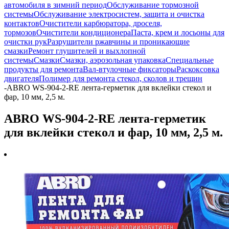
автомобиля в зимний период
Обслуживание тормозной
системы
Обслуживание электросистем, защита и очистка
контактов
Очистители карбюратора, дроселя,
тормозов
Очистители кондиционера
Паста, крем и лосьоны для
очистки рук
Разрушители ржавчины и проникающие
смазки
Ремонт глушителей и выхлопной
системы
Смазки
Смазки, аэрозольная упаковка
Специальные
продукты для ремонта
Вал-втулочные фиксаторы
Раскоксовка
двигателя
Полимер для ремонта стекол, сколов и трещин
-
ABRO WS-904-2-RE лента-герметик для вклейки стекол и
фар, 10 мм, 2,5 м.
ABRO WS-904-2-RE лента-герметик
для вклейки стекол и фар, 10 мм, 2,5 м.