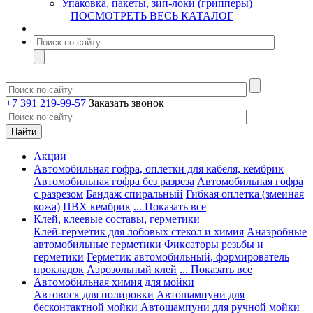
Упаковка, пакеты, зип-локи (грипперы)
ПОСМОТРЕТЬ ВЕСЬ КАТАЛОГ
+7 391 219-99-57
Заказать звонок
Акции
Автомобильная гофра, оплетки для кабеля, кембрик
Автомобильная гофра без разреза
Автомобильная гофра
с разрезом
Бандаж спиральный
Гибкая оплетка (змеиная
кожа)
ПВХ кембрик
... Показать все
Клей, клеевые составы, герметики
Клей-герметик для лобовых стекол и химия
Анаэробные
автомобильные герметики
Фиксаторы резьбы и
герметики
Герметик автомобильный, формирователь
прокладок
Аэрозольный клей
... Показать все
Автомобильная химия для мойки
Автовоск для полировки
Автошампуни для
бесконтактной мойки
Автошампуни для ручной мойки