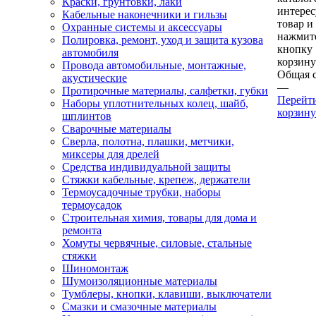
Краски, грунтовки, лаки
интере
Кабельные наконечники и гильзы
товар и
Охранные системы и аксессуары
нажмит
Полировка, ремонт, уход и защита кузова
кнопку
автомобиля
корзину
Провода автомобильные, монтажные,
Общая 
акустические
—
Протирочные материалы, салфетки, губки
Перейт
Наборы уплотнительных колец, шайб,
корзину
шплинтов
Сварочные материалы
Сверла, полотна, плашки, метчики,
миксеры для дрелей
Средства индивидуальной защиты
Стяжки кабельные, крепеж, держатели
Термоусадочные трубки, наборы
термоусадок
Строительная химия, товары для дома и
ремонта
Хомуты червячные, силовые, стальные
стяжки
Шиномонтаж
Шумоизоляционные материалы
Тумблеры, кнопки, клавиши, выключатели
Смазки и смазочные материалы