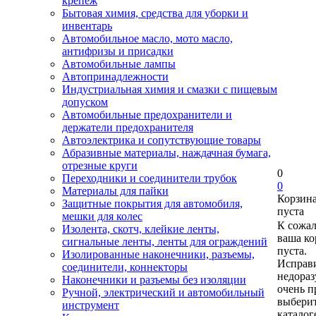
крепеж
Бытовая химия, средства для уборки и
инвентарь
Автомобильное масло, мото масло,
антифризы и присадки
Автомобильные лампы
Автопринадлежности
Индустриальная химия и смазки с пищевым
допуском
Автомобильные предохранители и
держатели предохранителя
Автоэлектрика и сопутствующие товары
Абразивные материалы, наждачная бумага,
отрезные круги
0
Переходники и соединители трубок
0
Материалы для пайки
Корзин
Защитные покрытия для автомобиля,
пуста
мешки для колес
К сожа
Изолента, скотч, клейкие ленты,
ваша ко
сигнальные ленты, ленты для ограждений
пуста.
Изолированные наконечники, разъемы,
Исправи
соединители, коннекторы
недора
Наконечники и разъемы без изоляции
очень п
Ручной, электрический и автомобильный
выберит
инструмент
каталог