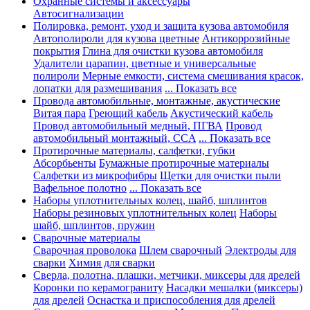
Охранные системы и аксессуары
Автосигнализации
Полировка, ремонт, уход и защита кузова автомобиля
Автополироли для кузова цветные
Антикоррозийные
покрытия
Глина для очистки кузова автомобиля
Удалители царапин, цветные и универсальные
полироли
Мерные емкости, система смешивания красок,
лопатки для размешивания
... Показать все
Провода автомобильные, монтажные, акустические
Витая пара
Греющий кабель
Акустический кабель
Провод автомобильный медный, ПГВА
Провод
автомобильный монтажный, CCA
... Показать все
Протирочные материалы, салфетки, губки
Абсорбьенты
Бумажные протирочные материалы
Салфетки из микрофибры
Щетки для очистки пыли
Вафельное полотно
... Показать все
Наборы уплотнительных колец, шайб, шплинтов
Наборы резиновых уплотнительных колец
Наборы
шайб, шплинтов, пружин
Сварочные материалы
Сварочная проволока
Шлем сварочный
Электроды для
сварки
Химия для сварки
Сверла, полотна, плашки, метчики, миксеры для дрелей
Коронки по керамограниту
Насадки мешалки (миксеры)
для дрелей
Оснастка и приспособления для дрелей