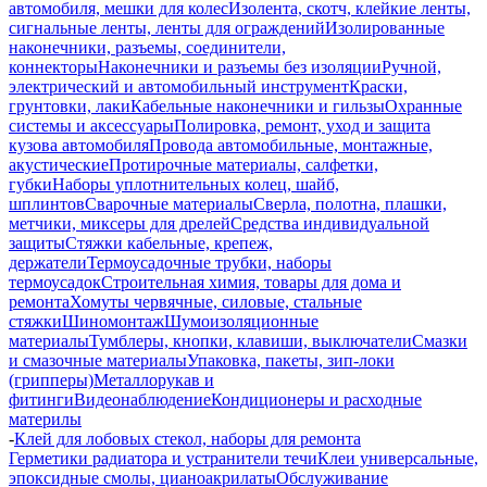
автомобиля, мешки для колес
Изолента, скотч, клейкие ленты,
сигнальные ленты, ленты для ограждений
Изолированные
наконечники, разъемы, соединители,
коннекторы
Наконечники и разъемы без изоляции
Ручной,
электрический и автомобильный инструмент
Краски,
грунтовки, лаки
Кабельные наконечники и гильзы
Охранные
системы и аксессуары
Полировка, ремонт, уход и защита
кузова автомобиля
Провода автомобильные, монтажные,
акустические
Протирочные материалы, салфетки,
губки
Наборы уплотнительных колец, шайб,
шплинтов
Сварочные материалы
Сверла, полотна, плашки,
метчики, миксеры для дрелей
Средства индивидуальной
защиты
Стяжки кабельные, крепеж,
держатели
Термоусадочные трубки, наборы
термоусадок
Строительная химия, товары для дома и
ремонта
Хомуты червячные, силовые, стальные
стяжки
Шиномонтаж
Шумоизоляционные
материалы
Тумблеры, кнопки, клавиши, выключатели
Смазки
и смазочные материалы
Упаковка, пакеты, зип-локи
(грипперы)
Металлорукав и
фитинги
Видеонаблюдение
Кондиционеры и расходные
материлы
-
Клей для лобовых стекол, наборы для ремонта
Герметики радиатора и устранители течи
Клеи универсальные,
эпоксидные смолы, цианоакрилаты
Обслуживание