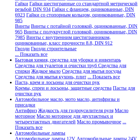
Гайки
Гайки шестигранные со стандартной метрической
резьбой DIN 934
Гайки с фланцем, оцинкованные, DIN
6923
Гайки со стопорным кольцом, оцинкованные, DIN
985
Винты
Винты с потайной головкой, оцинкованные, DIN
965
Винты с полукруглой головкой, оцинкованные, DIN
7985
Винты с внутренним шестигранником,
оцинкованные, класс прочности 8.8, DIN 912
Гвозди
Гвозди строительные
... Показать все
Бытовая химия, средства для уборки и инвентарь
Средства для туалетов и очистки труб
Средства для
стирки
Жидкое мыло
Средства для мытья посуды
Средства для мытья кухонь, плит
... Показать все
Паста, крем и лосьоны для очистки рук
Кремы, спреи и лосьоны, защитные средства
Пасты для
очистки рук
Автомобильное масло, мото масло, антифризы и
присадки
Антифриз
Жидкость для гидроусилителя руля
Масло
моторное
Масло моторное для двухтактных и
четырехтактных двигателей
Масло промывочное
...
Показать все
Автомобильные лампы
Автомобильные лампы 12V
Автомобильные лампы 24V