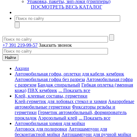
Упаковка, пакеты, зип-локи (грипперы)
ПОСМОТРЕТЬ ВЕСЬ КАТАЛОГ
+7 391 219-99-57
Заказать звонок
Акции
Автомобильная гофра, оплетки для кабеля, кембрик
Автомобильная гофра без разреза
Автомобильная гофра
с разрезом
Бандаж спиральный
Гибкая оплетка (змеиная
кожа)
ПВХ кембрик
... Показать все
Клей, клеевые составы, герметики
Клей-герметик для лобовых стекол и химия
Анаэробные
автомобильные герметики
Фиксаторы резьбы и
герметики
Герметик автомобильный, формирователь
прокладок
Аэрозольный клей
... Показать все
Автомобильная химия для мойки
Автовоск для полировки
Автошампуни для
бесконтактной мойки
Автошампуни для ручной мойки