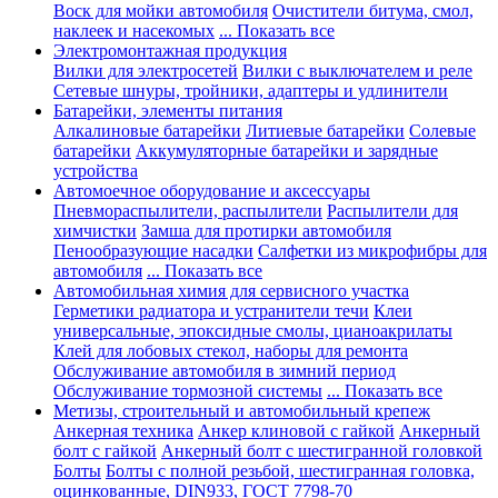
Воск для мойки автомобиля
Очистители битума, смол,
наклеек и насекомых
... Показать все
Электромонтажная продукция
Вилки для электросетей
Вилки с выключателем и реле
Сетевые шнуры, тройники, адаптеры и удлинители
Батарейки, элементы питания
Алкалиновые батарейки
Литиевые батарейки
Солевые
батарейки
Аккумуляторные батарейки и зарядные
устройства
Автомоечное оборудование и аксессуары
Пневмораспылители, распылители
Распылители для
химчистки
Замша для протирки автомобиля
Пенообразующие насадки
Салфетки из микрофибры для
автомобиля
... Показать все
Автомобильная химия для сервисного участка
Герметики радиатора и устранители течи
Клеи
универсальные, эпоксидные смолы, цианоакрилаты
Клей для лобовых стекол, наборы для ремонта
Обслуживание автомобиля в зимний период
Обслуживание тормозной системы
... Показать все
Метизы, строительный и автомобильный крепеж
Анкерная техника
Анкер клиновой с гайкой
Анкерный
болт с гайкой
Анкерный болт с шестигранной головкой
Болты
Болты с полной резьбой, шестигранная головка,
оцинкованные, DIN933, ГОСТ 7798-70