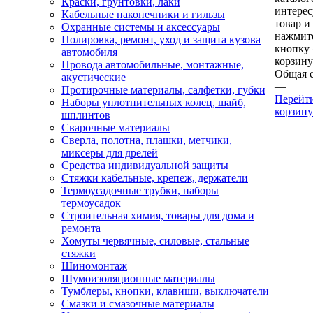
Краски, грунтовки, лаки
интере
Кабельные наконечники и гильзы
товар и
Охранные системы и аксессуары
нажмит
Полировка, ремонт, уход и защита кузова
кнопку
автомобиля
корзину
Провода автомобильные, монтажные,
Общая 
акустические
—
Протирочные материалы, салфетки, губки
Перейт
Наборы уплотнительных колец, шайб,
корзину
шплинтов
Сварочные материалы
Сверла, полотна, плашки, метчики,
миксеры для дрелей
Средства индивидуальной защиты
Стяжки кабельные, крепеж, держатели
Термоусадочные трубки, наборы
термоусадок
Строительная химия, товары для дома и
ремонта
Хомуты червячные, силовые, стальные
стяжки
Шиномонтаж
Шумоизоляционные материалы
Тумблеры, кнопки, клавиши, выключатели
Смазки и смазочные материалы