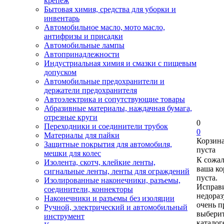
крепеж
Бытовая химия, средства для уборки и
инвентарь
Автомобильное масло, мото масло,
антифризы и присадки
Автомобильные лампы
Автопринадлежности
Индустриальная химия и смазки с пищевым
допуском
Автомобильные предохранители и
держатели предохранителя
Автоэлектрика и сопутствующие товары
Абразивные материалы, наждачная бумага,
отрезные круги
0
Переходники и соединители трубок
0
Материалы для пайки
Корзин
Защитные покрытия для автомобиля,
пуста
мешки для колес
К сожа
Изолента, скотч, клейкие ленты,
ваша ко
сигнальные ленты, ленты для ограждений
пуста.
Изолированные наконечники, разъемы,
Исправи
соединители, коннекторы
недора
Наконечники и разъемы без изоляции
очень п
Ручной, электрический и автомобильный
выберит
инструмент
каталог