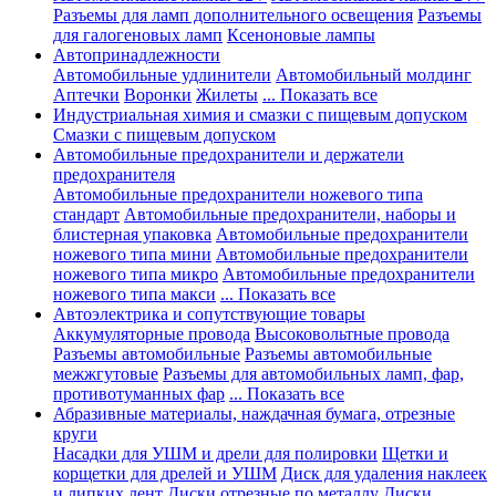
Разъемы для ламп дополнительного освещения
Разъемы
для галогеновых ламп
Ксеноновые лампы
Автопринадлежности
Автомобильные удлинители
Автомобильный молдинг
Аптечки
Воронки
Жилеты
... Показать все
Индустриальная химия и смазки с пищевым допуском
Смазки с пищевым допуском
Автомобильные предохранители и держатели
предохранителя
Автомобильные предохранители ножевого типа
стандарт
Автомобильные предохранители, наборы и
блистерная упаковка
Автомобильные предохранители
ножевого типа мини
Автомобильные предохранители
ножевого типа микро
Автомобильные предохранители
ножевого типа макси
... Показать все
Автоэлектрика и сопутствующие товары
Аккумуляторные провода
Высоковольтные провода
Разъемы автомобильные
Разъемы автомобильные
межжгутовые
Разъемы для автомобильных ламп, фар,
противотуманных фар
... Показать все
Абразивные материалы, наждачная бумага, отрезные
круги
Насадки для УШМ и дрели для полировки
Щетки и
корщетки для дрелей и УШМ
Диск для удаления наклеек
и липких лент
Диски отрезные по металлу
Диски