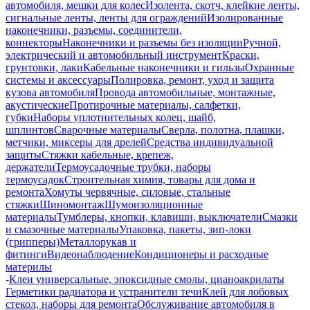
автомобиля, мешки для колес
Изолента, скотч, клейкие ленты,
сигнальные ленты, ленты для ограждений
Изолированные
наконечники, разъемы, соединители,
коннекторы
Наконечники и разъемы без изоляции
Ручной,
электрический и автомобильный инструмент
Краски,
грунтовки, лаки
Кабельные наконечники и гильзы
Охранные
системы и аксессуары
Полировка, ремонт, уход и защита
кузова автомобиля
Провода автомобильные, монтажные,
акустические
Протирочные материалы, салфетки,
губки
Наборы уплотнительных колец, шайб,
шплинтов
Сварочные материалы
Сверла, полотна, плашки,
метчики, миксеры для дрелей
Средства индивидуальной
защиты
Стяжки кабельные, крепеж,
держатели
Термоусадочные трубки, наборы
термоусадок
Строительная химия, товары для дома и
ремонта
Хомуты червячные, силовые, стальные
стяжки
Шиномонтаж
Шумоизоляционные
материалы
Тумблеры, кнопки, клавиши, выключатели
Смазки
и смазочные материалы
Упаковка, пакеты, зип-локи
(грипперы)
Металлорукав и
фитинги
Видеонаблюдение
Кондиционеры и расходные
материлы
-
Клеи универсальные, эпоксидные смолы, цианоакрилаты
Герметики радиатора и устранители течи
Клей для лобовых
стекол, наборы для ремонта
Обслуживание автомобиля в