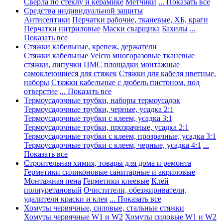
Сверла по стеклу и керамике
Метчики
... Показать все
Средства индивидуальной защиты
Антисептики
Перчатки рабочие, тканевые, ХБ, краги
Перчатки нитриловые
Маски сварщика
Бахилы
...
Показать все
Стяжки кабельные, крепеж, держатели
Стяжки кабельные
Velcro многоразовые тканевые
стяжки, липучки
ПМС площадки монтажные
самоклеющиеся для стяжек
Стяжки для кабеля цветные,
наборы
Стяжки кабельные с дюбель пистоном, под
отверстие
... Показать все
Термоусадочные трубки, наборы термоусадок
Термоусадочные трубки, черные, усадка 2:1
Термоусадочные трубки с клеем, усадка 3:1
Термоусадочные трубки, прозрачные, усадка 2:1
Термоусадочные трубки с клеем, прозрачные, усадка 3:1
Термоусадочные трубки с клеем, черные, усадка 4:1
...
Показать все
Строительная химия, товары для дома и ремонта
Герметики силиконовые санитарные и акриловые
Монтажная пена
Герметики клеевые
Клей
полиуретановый
Очистители, обезжириватели,
удалители краски и клея
... Показать все
Хомуты червячные, силовые, стальные стяжки
Хомуты червячные W1 и W2
Хомуты силовые W1 и W2