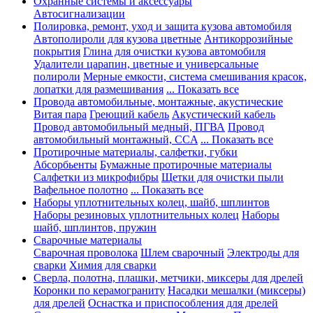
Охранные системы и аксессуары
Автосигнализации
Полировка, ремонт, уход и защита кузова автомобиля
Автополироли для кузова цветные
Антикоррозийные
покрытия
Глина для очистки кузова автомобиля
Удалители царапин, цветные и универсальные
полироли
Мерные емкости, система смешивания красок,
лопатки для размешивания
... Показать все
Провода автомобильные, монтажные, акустические
Витая пара
Греющий кабель
Акустический кабель
Провод автомобильный медный, ПГВА
Провод
автомобильный монтажный, CCA
... Показать все
Протирочные материалы, салфетки, губки
Абсорбьенты
Бумажные протирочные материалы
Салфетки из микрофибры
Щетки для очистки пыли
Вафельное полотно
... Показать все
Наборы уплотнительных колец, шайб, шплинтов
Наборы резиновых уплотнительных колец
Наборы
шайб, шплинтов, пружин
Сварочные материалы
Сварочная проволока
Шлем сварочный
Электроды для
сварки
Химия для сварки
Сверла, полотна, плашки, метчики, миксеры для дрелей
Коронки по керамограниту
Насадки мешалки (миксеры)
для дрелей
Оснастка и приспособления для дрелей