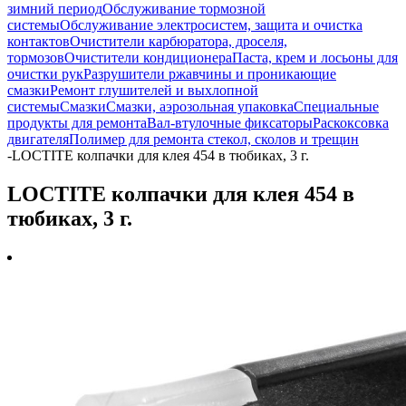
зимний период
Обслуживание тормозной
системы
Обслуживание электросистем, защита и очистка
контактов
Очистители карбюратора, дроселя,
тормозов
Очистители кондиционера
Паста, крем и лосьоны для
очистки рук
Разрушители ржавчины и проникающие
смазки
Ремонт глушителей и выхлопной
системы
Смазки
Смазки, аэрозольная упаковка
Специальные
продукты для ремонта
Вал-втулочные фиксаторы
Раскоксовка
двигателя
Полимер для ремонта стекол, сколов и трещин
-
LOCTITE колпачки для клея 454 в тюбиках, 3 г.
LOCTITE колпачки для клея 454 в
тюбиках, 3 г.