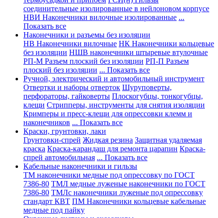
соединительные изолированные в нейлоновом корпусе
НВИ Наконечники вилочные изолированные
...
Показать все
Наконечники и разъемы без изоляции
НВ Наконечники вилочные
НК Наконечники кольцевые
без изоляции
НШВ наконечники штыревые втулочные
РП-М Разъем плоский без изоляции
РП-П Разъем
плоский без изоляции
... Показать все
Ручной, электрический и автомобильный инструмент
Отвертки и наборы отверток
Шуруповерты,
перфораторы, гайковерты
Плоскогубцы, тонкогубцы,
клещи
Стрипперы, инструменты для снятия изоляции
Кримперы и пресс-клещи для опрессовки клемм и
наконечников
... Показать все
Краски, грунтовки, лаки
Грунтовки-спрей
Жидкая резина
Защитная удаляемая
краска
Краска-карандаш для ремонта царапин
Краска-
спрей автомобильная
... Показать все
Кабельные наконечники и гильзы
ТМ наконечники медные под опрессовку по ГОСТ
7386-80
ТМЛ медные луженые наконечники по ГОСТ
7386-80
ТМЛс наконечники луженые под опрессовку
стандарт КВТ
ПМ Наконечники кольцевые кабельные
медные под пайку