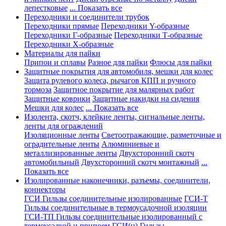
лепестковые
... Показать все
Переходники и соединители трубок
Переходники прямые
Переходники Y-образные
Переходники Г-образные
Переходники Т-образные
Переходники Х-образные
Материалы для пайки
Припои и сплавы
Разное для пайки
Флюсы для пайки
Защитные покрытия для автомобиля, мешки для колес
Защита рулевого колеса, рычагов КПП и ручного
тормоза
Защитное покрытие для малярных работ
Защитные коврики
Защитные накидки на сидения
Мешки для колес
... Показать все
Изолента, скотч, клейкие ленты, сигнальные ленты,
ленты для ограждений
Изоляционные ленты
Светоотражающие, разметочные и
оградительные ленты
Алюминиевые и
металлизированные ленты
Двухсторонний скотч
автомобильный
Двухсторонний скотч монтажный
...
Показать все
Изолированные наконечники, разъемы, соединители,
коннекторы
ГСИ Гильзы соединительные изолированные
ГСИ-Т
Гильзы соединительные в термоусадочной изоляции
ГСИ-ТП Гильзы соединительные изолированный с
термоусадкой и припоем
ГСИ(н) Гильзы