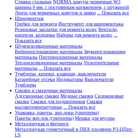
Стяжки стальные
NORMA хомуты червячные W3
ширина 9 мм. с постоянным натяжением, с пружиной
Лента для червячных хомутов и замки
... Показать все
Шиномонтаж
Грибки для ремонта
Инструмент для шиномонтажа
Резиновые заплатки для ремонта колес
Вентили,
ниппели, колпачки
Наборы для ремонта колес
...
Показать все
Шумоизоляционные материалы
Вибропоглощающие материалы
Звукопоглощающие
материалы
Противоскрипные материалы
Теплоизоляционные материалы
Уплотнительные
материалы
... Показать все
Тумблеры, кнопки, клавиши, выключатели
Батарейные отсеки
Индикаторы
Выключатели
Тумблеры
Смазки и смазочные материалы
Адгезионные смазки
Медные смазки
Силиконовые
смазки
Смазки для подшипников
Смазки
высокотемпературные
... Показать все
Упаковка, пакеты, зип-локи (грипперы)
Пакеты зип-лок (грипперы)
Мешки для мусора
Металлорукав и фитинги
Металлорукав герметичный в ПВХ изоляции Р3-ЦПнг-
LS