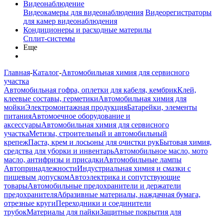
Видеонаблюдение
Видеокамеры для видеонаблюдения
Видеорегистраторы
для камер видеонаблюдения
Кондиционеры и расходные материлы
Сплит-системы
Еще
Главная
-
Каталог
-
Автомобильная химия для сервисного
участка
Автомобильная гофра, оплетки для кабеля, кембрик
Клей,
клеевые составы, герметики
Автомобильная химия для
мойки
Электромонтажная продукция
Батарейки, элементы
питания
Автомоечное оборудование и
аксессуары
Автомобильная химия для сервисного
участка
Метизы, строительный и автомобильный
крепеж
Паста, крем и лосьоны для очистки рук
Бытовая химия,
средства для уборки и инвентарь
Автомобильное масло, мото
масло, антифризы и присадки
Автомобильные лампы
Автопринадлежности
Индустриальная химия и смазки с
пищевым допуском
Автоэлектрика и сопутствующие
товары
Автомобильные предохранители и держатели
предохранителя
Абразивные материалы, наждачная бумага,
отрезные круги
Переходники и соединители
трубок
Материалы для пайки
Защитные покрытия для