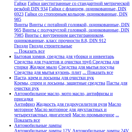
Гайки
Гайки шестигранные со стандартной метрической
резьбой DIN 934
Гайки с фланцем, оцинкованные, DIN
6923
Гайки со стопорным кольцом, оцинкованные, DIN
985
Винты
Винты с потайной головкой, оцинкованные, DIN
965
Винты с полукруглой головкой, оцинкованные, DIN
7985
Винты с внутренним шестигранником,
оцинкованные, класс прочности 8.8, DIN 912
Гвозди
Гвозди строительные
... Показать все
Бытовая химия, средства для уборки и инвентарь
Средства для туалетов и очистки труб
Средства для
стирки
Жидкое мыло
Средства для мытья посуды
Средства для мытья кухонь, плит
... Показать все
Паста, крем и лосьоны для очистки рук
Кремы, спреи и лосьоны, защитные средства
Пасты для
очистки рук
Автомобильное масло, мото масло, антифризы и
присадки
Антифриз
Жидкость для гидроусилителя руля
Масло
моторное
Масло моторное для двухтактных и
четырехтактных двигателей
Масло промывочное
...
Показать все
Автомобильные лампы
Автомобильные лампы 12V
Автомобильные лампы 24V