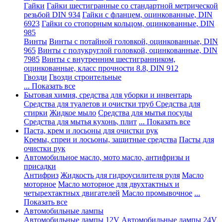
Гайки
Гайки шестигранные со стандартной метрической
резьбой DIN 934
Гайки с фланцем, оцинкованные, DIN
6923
Гайки со стопорным кольцом, оцинкованные, DIN
985
Винты
Винты с потайной головкой, оцинкованные, DIN
965
Винты с полукруглой головкой, оцинкованные, DIN
7985
Винты с внутренним шестигранником,
оцинкованные, класс прочности 8.8, DIN 912
Гвозди
Гвозди строительные
... Показать все
Бытовая химия, средства для уборки и инвентарь
Средства для туалетов и очистки труб
Средства для
стирки
Жидкое мыло
Средства для мытья посуды
Средства для мытья кухонь, плит
... Показать все
Паста, крем и лосьоны для очистки рук
Кремы, спреи и лосьоны, защитные средства
Пасты для
очистки рук
Автомобильное масло, мото масло, антифризы и
присадки
Антифриз
Жидкость для гидроусилителя руля
Масло
моторное
Масло моторное для двухтактных и
четырехтактных двигателей
Масло промывочное
...
Показать все
Автомобильные лампы
Автомобильные лампы 12V
Автомобильные лампы 24V