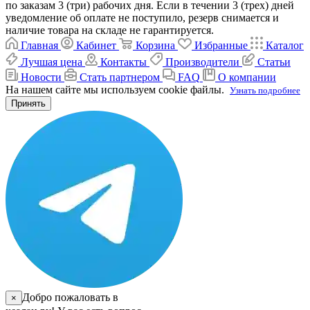
по заказам 3 (три) рабочих дня. Если в течении 3 (трех) дней
уведомление об оплате не поступило, резерв снимается и
наличие товара на складе не гарантируется.
Главная
Кабинет
Корзина
Избранные
Каталог
Лучшая цена
Контакты
Производители
Статьи
Новости
Стать партнером
FAQ
О компании
На нашем сайте мы используем cookie файлы.
Узнать подробнее
Принять
Добро пожаловать в
×