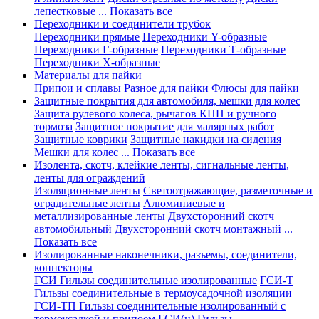
лепестковые
... Показать все
Переходники и соединители трубок
Переходники прямые
Переходники Y-образные
Переходники Г-образные
Переходники Т-образные
Переходники Х-образные
Материалы для пайки
Припои и сплавы
Разное для пайки
Флюсы для пайки
Защитные покрытия для автомобиля, мешки для колес
Защита рулевого колеса, рычагов КПП и ручного
тормоза
Защитное покрытие для малярных работ
Защитные коврики
Защитные накидки на сидения
Мешки для колес
... Показать все
Изолента, скотч, клейкие ленты, сигнальные ленты,
ленты для ограждений
Изоляционные ленты
Светоотражающие, разметочные и
оградительные ленты
Алюминиевые и
металлизированные ленты
Двухсторонний скотч
автомобильный
Двухсторонний скотч монтажный
...
Показать все
Изолированные наконечники, разъемы, соединители,
коннекторы
ГСИ Гильзы соединительные изолированные
ГСИ-Т
Гильзы соединительные в термоусадочной изоляции
ГСИ-ТП Гильзы соединительные изолированный с
термоусадкой и припоем
ГСИ(н) Гильзы