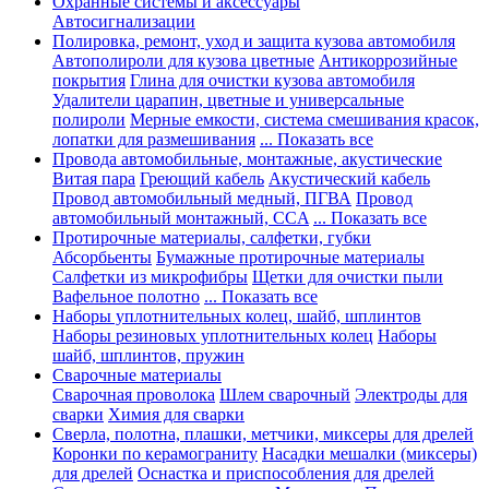
Охранные системы и аксессуары
Автосигнализации
Полировка, ремонт, уход и защита кузова автомобиля
Автополироли для кузова цветные
Антикоррозийные
покрытия
Глина для очистки кузова автомобиля
Удалители царапин, цветные и универсальные
полироли
Мерные емкости, система смешивания красок,
лопатки для размешивания
... Показать все
Провода автомобильные, монтажные, акустические
Витая пара
Греющий кабель
Акустический кабель
Провод автомобильный медный, ПГВА
Провод
автомобильный монтажный, CCA
... Показать все
Протирочные материалы, салфетки, губки
Абсорбьенты
Бумажные протирочные материалы
Салфетки из микрофибры
Щетки для очистки пыли
Вафельное полотно
... Показать все
Наборы уплотнительных колец, шайб, шплинтов
Наборы резиновых уплотнительных колец
Наборы
шайб, шплинтов, пружин
Сварочные материалы
Сварочная проволока
Шлем сварочный
Электроды для
сварки
Химия для сварки
Сверла, полотна, плашки, метчики, миксеры для дрелей
Коронки по керамограниту
Насадки мешалки (миксеры)
для дрелей
Оснастка и приспособления для дрелей