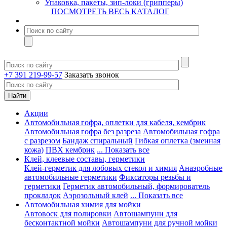
Упаковка, пакеты, зип-локи (грипперы)
ПОСМОТРЕТЬ ВЕСЬ КАТАЛОГ
+7 391 219-99-57
Заказать звонок
Акции
Автомобильная гофра, оплетки для кабеля, кембрик
Автомобильная гофра без разреза
Автомобильная гофра
с разрезом
Бандаж спиральный
Гибкая оплетка (змеиная
кожа)
ПВХ кембрик
... Показать все
Клей, клеевые составы, герметики
Клей-герметик для лобовых стекол и химия
Анаэробные
автомобильные герметики
Фиксаторы резьбы и
герметики
Герметик автомобильный, формирователь
прокладок
Аэрозольный клей
... Показать все
Автомобильная химия для мойки
Автовоск для полировки
Автошампуни для
бесконтактной мойки
Автошампуни для ручной мойки