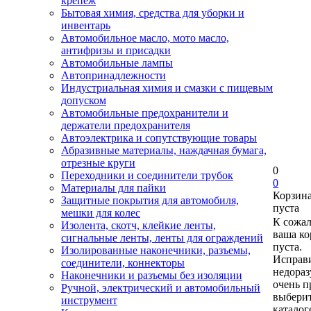
крепеж
Бытовая химия, средства для уборки и
инвентарь
Автомобильное масло, мото масло,
антифризы и присадки
Автомобильные лампы
Автопринадлежности
Индустриальная химия и смазки с пищевым
допуском
Автомобильные предохранители и
держатели предохранителя
Автоэлектрика и сопутствующие товары
Абразивные материалы, наждачная бумага,
отрезные круги
0
Переходники и соединители трубок
0
Материалы для пайки
Корзин
Защитные покрытия для автомобиля,
пуста
мешки для колес
К сожа
Изолента, скотч, клейкие ленты,
ваша ко
сигнальные ленты, ленты для ограждений
пуста.
Изолированные наконечники, разъемы,
Исправи
соединители, коннекторы
недора
Наконечники и разъемы без изоляции
очень п
Ручной, электрический и автомобильный
выберит
инструмент
каталог