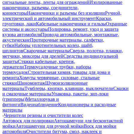
сигнальные ленты, ленты для ограждений
Изолированные
наконечники, разъемы, соединители,
коннекторы
Наконечники и разъемы без изоляции
Ручной,
электрический и автомобильный инструмент
Краски,
грунтовки, лаки
Кабельные наконечники и гильзы
Охранные
системы и аксессуары
Полировка, ремонт, уход и защита
кузова автомобиля
Провода автомобильные, монтажные,
акустические
Протирочные материалы, салфетки,
губки
Наборы уплотнительных колец, шайб,
шплинтов
Сварочные материалы
Сверла, полотна, плашки,
метчики, миксеры для дрелей
Средства индивидуальной
защиты
Стяжки кабельные, крепеж,
держатели
Термоусадочные трубки, наборы
термоусадок
Строительная химия, товары для дома и
ремонта
Хомуты червячные, силовые, стальные
стяжки
Шиномонтаж
Шумоизоляционные
материалы
Тумблеры, кнопки, клавиши, выключатели
Смазки
и смазочные материалы
Упаковка, пакеты, зип-локи
(грипперы)
Металлорукав и
фитинги
Видеонаблюдение
Кондиционеры и расходные
материлы
-
Чернители резины и очистители колес
Автовоск для полировки
Автошампуни для бесконтактной
мойки
Автошампуни для ручной мойки
Воск для мойки
автомобиля
Очистители битума, смол, наклеек и