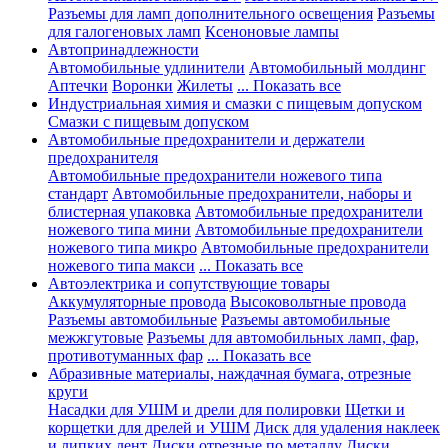
Разъемы для ламп дополнительного освещения
Разъемы
для галогеновых ламп
Ксеноновые лампы
Автопринадлежности
Автомобильные удлинители
Автомобильный молдинг
Аптечки
Воронки
Жилеты
... Показать все
Индустриальная химия и смазки с пищевым допуском
Смазки с пищевым допуском
Автомобильные предохранители и держатели
предохранителя
Автомобильные предохранители ножевого типа
стандарт
Автомобильные предохранители, наборы и
блистерная упаковка
Автомобильные предохранители
ножевого типа мини
Автомобильные предохранители
ножевого типа микро
Автомобильные предохранители
ножевого типа макси
... Показать все
Автоэлектрика и сопутствующие товары
Аккумуляторные провода
Высоковольтные провода
Разъемы автомобильные
Разъемы автомобильные
межжгутовые
Разъемы для автомобильных ламп, фар,
противотуманных фар
... Показать все
Абразивные материалы, наждачная бумага, отрезные
круги
Насадки для УШМ и дрели для полировки
Щетки и
корщетки для дрелей и УШМ
Диск для удаления наклеек
и липких лент
Диски отрезные по металлу
Диски