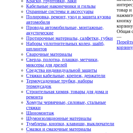
Краски, грунтовки, лаки
интере
Кабельные наконечники и гильзы
товар и
Охранные системы и аксессуары
нажмит
Полировка, ремонт, уход и защита кузова
кнопку
автомобиля
корзину
Провода автомобильные, монтажные,
Общая 
акустические
—
Протирочные материалы, салфетки, губки
Перейт
Наборы уплотнительных колец, шайб,
корзину
шплинтов
Сварочные материалы
Сверла, полотна, плашки, метчики,
миксеры для дрелей
Средства индивидуальной защиты
Стяжки кабельные, крепеж, держатели
Термоусадочные трубки, наборы
термоусадок
Строительная химия, товары для дома и
ремонта
Хомуты червячные, силовые, стальные
стяжки
Шиномонтаж
Шумоизоляционные материалы
Тумблеры, кнопки, клавиши, выключатели
Смазки и смазочные материалы