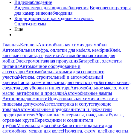
Видеонаблюдение
Видеокамеры для видеонаблюдения
Видеорегистраторы
для камер видеонаблюдения
Кондиционеры и расходные материлы
Сплит-системы
Еще
Главная
-
Каталог
-
Автомобильная химия для мойки
Автомобильная гофра, оплетки для кабеля, кембрик
Клей,
клеевые составы, герметики
Автомобильная химия для
мойки
Электромонтажная продукция
Батарейки, элементы
питания
Автомоечное оборудование и
аксессуары
Автомобильная химия для сервисного
участка
Метизы, строительный и автомобильный
крепеж
Паста, крем и лосьоны для очистки рук
Бытовая химия,
средства для уборки и инвентарь
Автомобильное масло, мото
масло, антифризы и присадки
Автомобильные лампы
Автопринадлежности
Индустриальная химия и смазки с
пищевым допуском
Автоэлектрика и сопутствующие
товары
Автомобильные предохранители и держатели
предохранителя
Абразивные материалы, наждачная бумага,
отрезные круги
Переходники и соединители
трубок
Материалы для пайки
Защитные покрытия для
автомобиля, мешки для колес
Изолента, скотч, клейкие ленты,