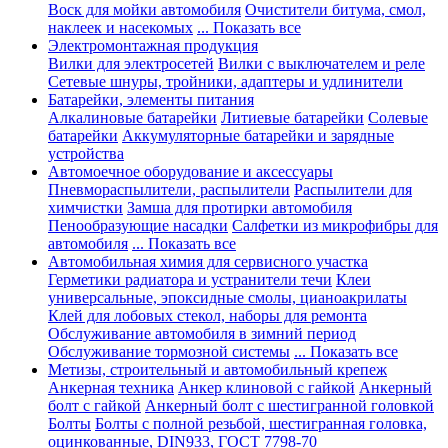
Воск для мойки автомобиля
Очистители битума, смол,
наклеек и насекомых
... Показать все
Электромонтажная продукция
Вилки для электросетей
Вилки с выключателем и реле
Сетевые шнуры, тройники, адаптеры и удлинители
Батарейки, элементы питания
Алкалиновые батарейки
Литиевые батарейки
Солевые
батарейки
Аккумуляторные батарейки и зарядные
устройства
Автомоечное оборудование и аксессуары
Пневмораспылители, распылители
Распылители для
химчистки
Замша для протирки автомобиля
Пенообразующие насадки
Салфетки из микрофибры для
автомобиля
... Показать все
Автомобильная химия для сервисного участка
Герметики радиатора и устранители течи
Клеи
универсальные, эпоксидные смолы, цианоакрилаты
Клей для лобовых стекол, наборы для ремонта
Обслуживание автомобиля в зимний период
Обслуживание тормозной системы
... Показать все
Метизы, строительный и автомобильный крепеж
Анкерная техника
Анкер клиновой с гайкой
Анкерный
болт с гайкой
Анкерный болт с шестигранной головкой
Болты
Болты с полной резьбой, шестигранная головка,
оцинкованные, DIN933, ГОСТ 7798-70