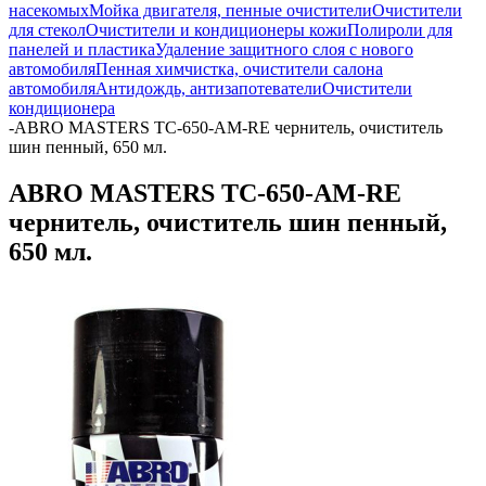
насекомых
Мойка двигателя, пенные очистители
Очистители
для стекол
Очистители и кондиционеры кожи
Полироли для
панелей и пластика
Удаление защитного слоя с нового
автомобиля
Пенная химчистка, очистители салона
автомобиля
Антидождь, антизапотеватели
Очистители
кондиционера
-
ABRO MASTERS TC-650-AM-RE чернитель, очиститель
шин пенный, 650 мл.
ABRO MASTERS TC-650-AM-RE
чернитель, очиститель шин пенный,
650 мл.