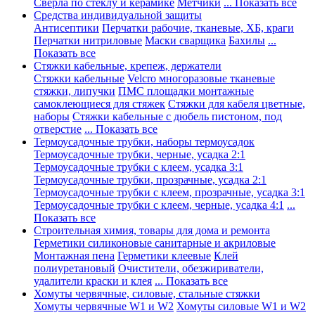
Сверла по стеклу и керамике
Метчики
... Показать все
Средства индивидуальной защиты
Антисептики
Перчатки рабочие, тканевые, ХБ, краги
Перчатки нитриловые
Маски сварщика
Бахилы
...
Показать все
Стяжки кабельные, крепеж, держатели
Стяжки кабельные
Velcro многоразовые тканевые
стяжки, липучки
ПМС площадки монтажные
самоклеющиеся для стяжек
Стяжки для кабеля цветные,
наборы
Стяжки кабельные с дюбель пистоном, под
отверстие
... Показать все
Термоусадочные трубки, наборы термоусадок
Термоусадочные трубки, черные, усадка 2:1
Термоусадочные трубки с клеем, усадка 3:1
Термоусадочные трубки, прозрачные, усадка 2:1
Термоусадочные трубки с клеем, прозрачные, усадка 3:1
Термоусадочные трубки с клеем, черные, усадка 4:1
...
Показать все
Строительная химия, товары для дома и ремонта
Герметики силиконовые санитарные и акриловые
Монтажная пена
Герметики клеевые
Клей
полиуретановый
Очистители, обезжириватели,
удалители краски и клея
... Показать все
Хомуты червячные, силовые, стальные стяжки
Хомуты червячные W1 и W2
Хомуты силовые W1 и W2