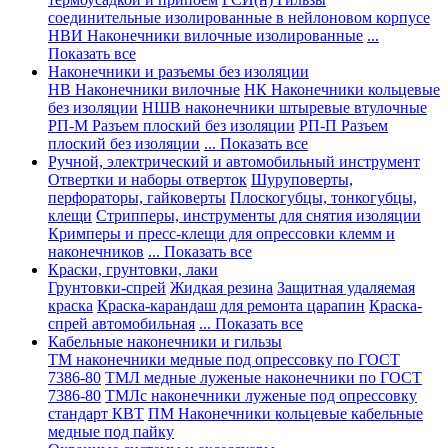
соединительные изолированные в нейлоновом корпусе
НВИ Наконечники вилочные изолированные
...
Показать все
Наконечники и разъемы без изоляции
НВ Наконечники вилочные
НК Наконечники кольцевые
без изоляции
НШВ наконечники штыревые втулочные
РП-М Разъем плоский без изоляции
РП-П Разъем
плоский без изоляции
... Показать все
Ручной, электрический и автомобильный инструмент
Отвертки и наборы отверток
Шуруповерты,
перфораторы, гайковерты
Плоскогубцы, тонкогубцы,
клещи
Стрипперы, инструменты для снятия изоляции
Кримперы и пресс-клещи для опрессовки клемм и
наконечников
... Показать все
Краски, грунтовки, лаки
Грунтовки-спрей
Жидкая резина
Защитная удаляемая
краска
Краска-карандаш для ремонта царапин
Краска-
спрей автомобильная
... Показать все
Кабельные наконечники и гильзы
ТМ наконечники медные под опрессовку по ГОСТ
7386-80
ТМЛ медные луженые наконечники по ГОСТ
7386-80
ТМЛс наконечники луженые под опрессовку
стандарт КВТ
ПМ Наконечники кольцевые кабельные
медные под пайку