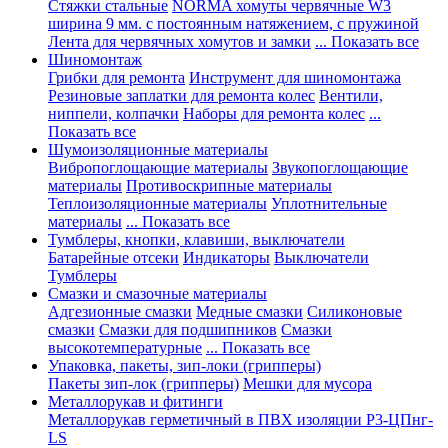
Стяжки стальные
NORMA хомуты червячные W3
ширина 9 мм. с постоянным натяжением, с пружиной
Лента для червячных хомутов и замки
... Показать все
Шиномонтаж
Грибки для ремонта
Инструмент для шиномонтажа
Резиновые заплатки для ремонта колес
Вентили,
ниппели, колпачки
Наборы для ремонта колес
...
Показать все
Шумоизоляционные материалы
Вибропоглощающие материалы
Звукопоглощающие
материалы
Противоскрипные материалы
Теплоизоляционные материалы
Уплотнительные
материалы
... Показать все
Тумблеры, кнопки, клавиши, выключатели
Батарейные отсеки
Индикаторы
Выключатели
Тумблеры
Смазки и смазочные материалы
Адгезионные смазки
Медные смазки
Силиконовые
смазки
Смазки для подшипников
Смазки
высокотемпературные
... Показать все
Упаковка, пакеты, зип-локи (грипперы)
Пакеты зип-лок (грипперы)
Мешки для мусора
Металлорукав и фитинги
Металлорукав герметичный в ПВХ изоляции Р3-ЦПнг-
LS