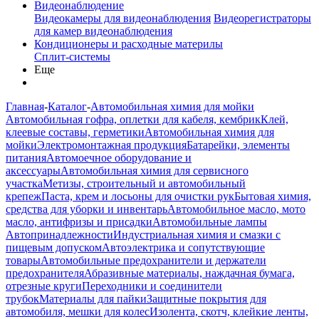
Видеонаблюдение
Видеокамеры для видеонаблюдения
Видеорегистраторы
для камер видеонаблюдения
Кондиционеры и расходные материлы
Сплит-системы
Еще
Главная
-
Каталог
-
Автомобильная химия для мойки
Автомобильная гофра, оплетки для кабеля, кембрик
Клей,
клеевые составы, герметики
Автомобильная химия для
мойки
Электромонтажная продукция
Батарейки, элементы
питания
Автомоечное оборудование и
аксессуары
Автомобильная химия для сервисного
участка
Метизы, строительный и автомобильный
крепеж
Паста, крем и лосьоны для очистки рук
Бытовая химия,
средства для уборки и инвентарь
Автомобильное масло, мото
масло, антифризы и присадки
Автомобильные лампы
Автопринадлежности
Индустриальная химия и смазки с
пищевым допуском
Автоэлектрика и сопутствующие
товары
Автомобильные предохранители и держатели
предохранителя
Абразивные материалы, наждачная бумага,
отрезные круги
Переходники и соединители
трубок
Материалы для пайки
Защитные покрытия для
автомобиля, мешки для колес
Изолента, скотч, клейкие ленты,