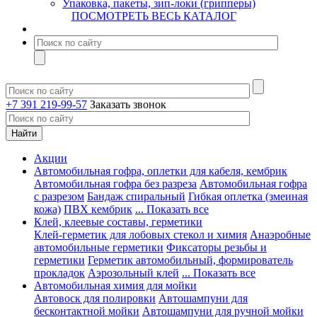
Упаковка, пакеты, зип-локи (грипперы)
ПОСМОТРЕТЬ ВЕСЬ КАТАЛОГ
+7 391 219-99-57
Заказать звонок
Акции
Автомобильная гофра, оплетки для кабеля, кембрик
Автомобильная гофра без разреза
Автомобильная гофра
с разрезом
Бандаж спиральный
Гибкая оплетка (змеиная
кожа)
ПВХ кембрик
... Показать все
Клей, клеевые составы, герметики
Клей-герметик для лобовых стекол и химия
Анаэробные
автомобильные герметики
Фиксаторы резьбы и
герметики
Герметик автомобильный, формирователь
прокладок
Аэрозольный клей
... Показать все
Автомобильная химия для мойки
Автовоск для полировки
Автошампуни для
бесконтактной мойки
Автошампуни для ручной мойки