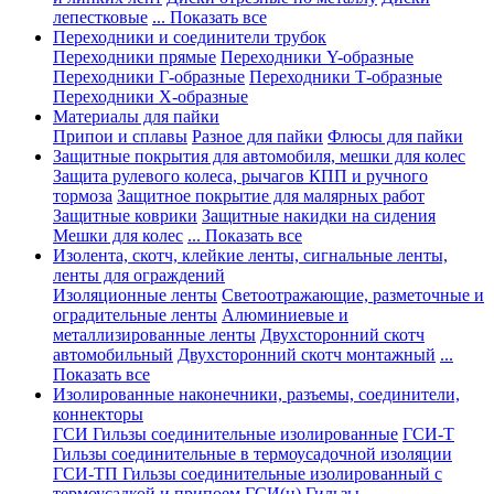
лепестковые
... Показать все
Переходники и соединители трубок
Переходники прямые
Переходники Y-образные
Переходники Г-образные
Переходники Т-образные
Переходники Х-образные
Материалы для пайки
Припои и сплавы
Разное для пайки
Флюсы для пайки
Защитные покрытия для автомобиля, мешки для колес
Защита рулевого колеса, рычагов КПП и ручного
тормоза
Защитное покрытие для малярных работ
Защитные коврики
Защитные накидки на сидения
Мешки для колес
... Показать все
Изолента, скотч, клейкие ленты, сигнальные ленты,
ленты для ограждений
Изоляционные ленты
Светоотражающие, разметочные и
оградительные ленты
Алюминиевые и
металлизированные ленты
Двухсторонний скотч
автомобильный
Двухсторонний скотч монтажный
...
Показать все
Изолированные наконечники, разъемы, соединители,
коннекторы
ГСИ Гильзы соединительные изолированные
ГСИ-Т
Гильзы соединительные в термоусадочной изоляции
ГСИ-ТП Гильзы соединительные изолированный с
термоусадкой и припоем
ГСИ(н) Гильзы