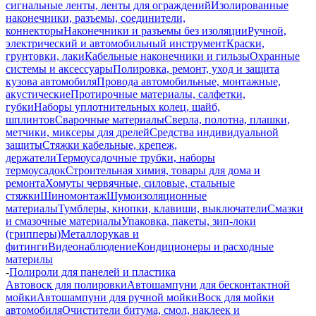
сигнальные ленты, ленты для ограждений
Изолированные
наконечники, разъемы, соединители,
коннекторы
Наконечники и разъемы без изоляции
Ручной,
электрический и автомобильный инструмент
Краски,
грунтовки, лаки
Кабельные наконечники и гильзы
Охранные
системы и аксессуары
Полировка, ремонт, уход и защита
кузова автомобиля
Провода автомобильные, монтажные,
акустические
Протирочные материалы, салфетки,
губки
Наборы уплотнительных колец, шайб,
шплинтов
Сварочные материалы
Сверла, полотна, плашки,
метчики, миксеры для дрелей
Средства индивидуальной
защиты
Стяжки кабельные, крепеж,
держатели
Термоусадочные трубки, наборы
термоусадок
Строительная химия, товары для дома и
ремонта
Хомуты червячные, силовые, стальные
стяжки
Шиномонтаж
Шумоизоляционные
материалы
Тумблеры, кнопки, клавиши, выключатели
Смазки
и смазочные материалы
Упаковка, пакеты, зип-локи
(грипперы)
Металлорукав и
фитинги
Видеонаблюдение
Кондиционеры и расходные
материлы
-
Полироли для панелей и пластика
Автовоск для полировки
Автошампуни для бесконтактной
мойки
Автошампуни для ручной мойки
Воск для мойки
автомобиля
Очистители битума, смол, наклеек и