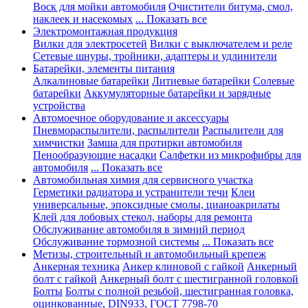
Воск для мойки автомобиля
Очистители битума, смол,
наклеек и насекомых
... Показать все
Электромонтажная продукция
Вилки для электросетей
Вилки с выключателем и реле
Сетевые шнуры, тройники, адаптеры и удлинители
Батарейки, элементы питания
Алкалиновые батарейки
Литиевые батарейки
Солевые
батарейки
Аккумуляторные батарейки и зарядные
устройства
Автомоечное оборудование и аксессуары
Пневмораспылители, распылители
Распылители для
химчистки
Замша для протирки автомобиля
Пенообразующие насадки
Салфетки из микрофибры для
автомобиля
... Показать все
Автомобильная химия для сервисного участка
Герметики радиатора и устранители течи
Клеи
универсальные, эпоксидные смолы, цианоакрилаты
Клей для лобовых стекол, наборы для ремонта
Обслуживание автомобиля в зимний период
Обслуживание тормозной системы
... Показать все
Метизы, строительный и автомобильный крепеж
Анкерная техника
Анкер клиновой с гайкой
Анкерный
болт с гайкой
Анкерный болт с шестигранной головкой
Болты
Болты с полной резьбой, шестигранная головка,
оцинкованные, DIN933, ГОСТ 7798-70