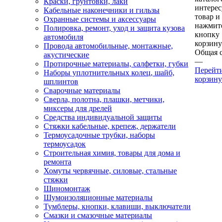
Краски, грунтовки, лаки
интере
Кабельные наконечники и гильзы
товар и
Охранные системы и аксессуары
нажмит
Полировка, ремонт, уход и защита кузова
кнопку
автомобиля
корзину
Провода автомобильные, монтажные,
Общая 
акустические
—
Протирочные материалы, салфетки, губки
Перейт
Наборы уплотнительных колец, шайб,
корзину
шплинтов
Сварочные материалы
Сверла, полотна, плашки, метчики,
миксеры для дрелей
Средства индивидуальной защиты
Стяжки кабельные, крепеж, держатели
Термоусадочные трубки, наборы
термоусадок
Строительная химия, товары для дома и
ремонта
Хомуты червячные, силовые, стальные
стяжки
Шиномонтаж
Шумоизоляционные материалы
Тумблеры, кнопки, клавиши, выключатели
Смазки и смазочные материалы