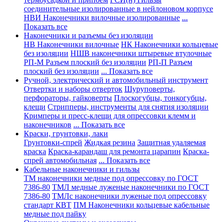
соединительные изолированные в нейлоновом корпусе
НВИ Наконечники вилочные изолированные
...
Показать все
Наконечники и разъемы без изоляции
НВ Наконечники вилочные
НК Наконечники кольцевые
без изоляции
НШВ наконечники штыревые втулочные
РП-М Разъем плоский без изоляции
РП-П Разъем
плоский без изоляции
... Показать все
Ручной, электрический и автомобильный инструмент
Отвертки и наборы отверток
Шуруповерты,
перфораторы, гайковерты
Плоскогубцы, тонкогубцы,
клещи
Стрипперы, инструменты для снятия изоляции
Кримперы и пресс-клещи для опрессовки клемм и
наконечников
... Показать все
Краски, грунтовки, лаки
Грунтовки-спрей
Жидкая резина
Защитная удаляемая
краска
Краска-карандаш для ремонта царапин
Краска-
спрей автомобильная
... Показать все
Кабельные наконечники и гильзы
ТМ наконечники медные под опрессовку по ГОСТ
7386-80
ТМЛ медные луженые наконечники по ГОСТ
7386-80
ТМЛс наконечники луженые под опрессовку
стандарт КВТ
ПМ Наконечники кольцевые кабельные
медные под пайку