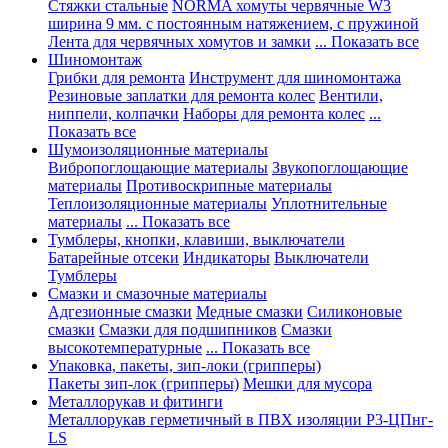
Стяжки стальные
NORMA хомуты червячные W3
ширина 9 мм. с постоянным натяжением, с пружиной
Лента для червячных хомутов и замки
... Показать все
Шиномонтаж
Грибки для ремонта
Инструмент для шиномонтажа
Резиновые заплатки для ремонта колес
Вентили,
ниппели, колпачки
Наборы для ремонта колес
...
Показать все
Шумоизоляционные материалы
Вибропоглощающие материалы
Звукопоглощающие
материалы
Противоскрипные материалы
Теплоизоляционные материалы
Уплотнительные
материалы
... Показать все
Тумблеры, кнопки, клавиши, выключатели
Батарейные отсеки
Индикаторы
Выключатели
Тумблеры
Смазки и смазочные материалы
Адгезионные смазки
Медные смазки
Силиконовые
смазки
Смазки для подшипников
Смазки
высокотемпературные
... Показать все
Упаковка, пакеты, зип-локи (грипперы)
Пакеты зип-лок (грипперы)
Мешки для мусора
Металлорукав и фитинги
Металлорукав герметичный в ПВХ изоляции Р3-ЦПнг-
LS