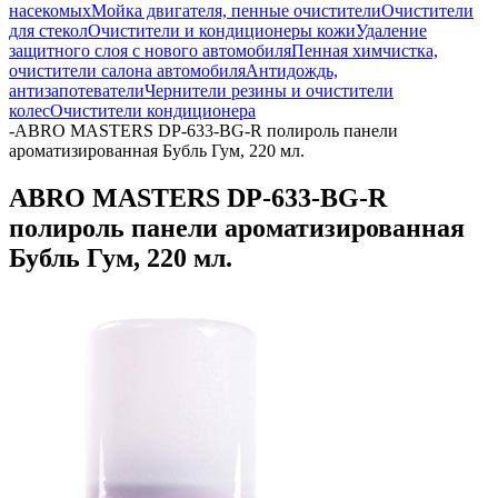
насекомых
Мойка двигателя, пенные очистители
Очистители
для стекол
Очистители и кондиционеры кожи
Удаление
защитного слоя с нового автомобиля
Пенная химчистка,
очистители салона автомобиля
Антидождь,
антизапотеватели
Чернители резины и очистители
колес
Очистители кондиционера
-
ABRO MASTERS DP-633-BG-R полироль панели
ароматизированная Бубль Гум, 220 мл.
ABRO MASTERS DP-633-BG-R
полироль панели ароматизированная
Бубль Гум, 220 мл.