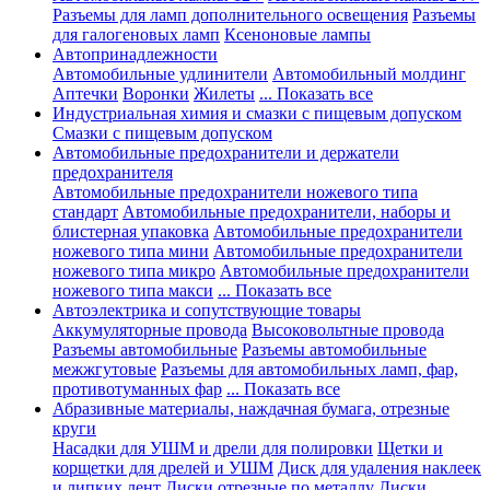
Разъемы для ламп дополнительного освещения
Разъемы
для галогеновых ламп
Ксеноновые лампы
Автопринадлежности
Автомобильные удлинители
Автомобильный молдинг
Аптечки
Воронки
Жилеты
... Показать все
Индустриальная химия и смазки с пищевым допуском
Смазки с пищевым допуском
Автомобильные предохранители и держатели
предохранителя
Автомобильные предохранители ножевого типа
стандарт
Автомобильные предохранители, наборы и
блистерная упаковка
Автомобильные предохранители
ножевого типа мини
Автомобильные предохранители
ножевого типа микро
Автомобильные предохранители
ножевого типа макси
... Показать все
Автоэлектрика и сопутствующие товары
Аккумуляторные провода
Высоковольтные провода
Разъемы автомобильные
Разъемы автомобильные
межжгутовые
Разъемы для автомобильных ламп, фар,
противотуманных фар
... Показать все
Абразивные материалы, наждачная бумага, отрезные
круги
Насадки для УШМ и дрели для полировки
Щетки и
корщетки для дрелей и УШМ
Диск для удаления наклеек
и липких лент
Диски отрезные по металлу
Диски