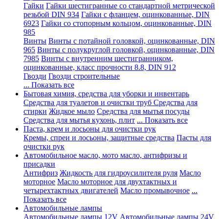
Гайки
Гайки шестигранные со стандартной метрической
резьбой DIN 934
Гайки с фланцем, оцинкованные, DIN
6923
Гайки со стопорным кольцом, оцинкованные, DIN
985
Винты
Винты с потайной головкой, оцинкованные, DIN
965
Винты с полукруглой головкой, оцинкованные, DIN
7985
Винты с внутренним шестигранником,
оцинкованные, класс прочности 8.8, DIN 912
Гвозди
Гвозди строительные
... Показать все
Бытовая химия, средства для уборки и инвентарь
Средства для туалетов и очистки труб
Средства для
стирки
Жидкое мыло
Средства для мытья посуды
Средства для мытья кухонь, плит
... Показать все
Паста, крем и лосьоны для очистки рук
Кремы, спреи и лосьоны, защитные средства
Пасты для
очистки рук
Автомобильное масло, мото масло, антифризы и
присадки
Антифриз
Жидкость для гидроусилителя руля
Масло
моторное
Масло моторное для двухтактных и
четырехтактных двигателей
Масло промывочное
...
Показать все
Автомобильные лампы
Автомобильные лампы 12V
Автомобильные лампы 24V