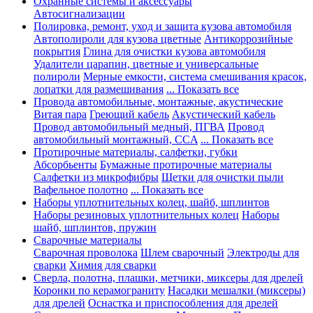
Охранные системы и аксессуары
Автосигнализации
Полировка, ремонт, уход и защита кузова автомобиля
Автополироли для кузова цветные
Антикоррозийные
покрытия
Глина для очистки кузова автомобиля
Удалители царапин, цветные и универсальные
полироли
Мерные емкости, система смешивания красок,
лопатки для размешивания
... Показать все
Провода автомобильные, монтажные, акустические
Витая пара
Греющий кабель
Акустический кабель
Провод автомобильный медный, ПГВА
Провод
автомобильный монтажный, CCA
... Показать все
Протирочные материалы, салфетки, губки
Абсорбьенты
Бумажные протирочные материалы
Салфетки из микрофибры
Щетки для очистки пыли
Вафельное полотно
... Показать все
Наборы уплотнительных колец, шайб, шплинтов
Наборы резиновых уплотнительных колец
Наборы
шайб, шплинтов, пружин
Сварочные материалы
Сварочная проволока
Шлем сварочный
Электроды для
сварки
Химия для сварки
Сверла, полотна, плашки, метчики, миксеры для дрелей
Коронки по керамограниту
Насадки мешалки (миксеры)
для дрелей
Оснастка и приспособления для дрелей