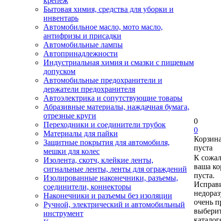
крепеж
Бытовая химия, средства для уборки и
инвентарь
Автомобильное масло, мото масло,
антифризы и присадки
Автомобильные лампы
Автопринадлежности
Индустриальная химия и смазки с пищевым
допуском
Автомобильные предохранители и
держатели предохранителя
Автоэлектрика и сопутствующие товары
Абразивные материалы, наждачная бумага,
отрезные круги
0
Переходники и соединители трубок
0
Материалы для пайки
Корзин
Защитные покрытия для автомобиля,
пуста
мешки для колес
К сожа
Изолента, скотч, клейкие ленты,
ваша ко
сигнальные ленты, ленты для ограждений
пуста.
Изолированные наконечники, разъемы,
Исправи
соединители, коннекторы
недора
Наконечники и разъемы без изоляции
очень п
Ручной, электрический и автомобильный
выберит
инструмент
каталог