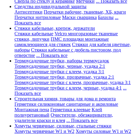
Сверла по стеклу и керамике
Метчики
... Показать все
Средства индивидуальной защиты
Антисептики
Перчатки рабочие, тканевые, ХБ, краги
Перчатки нитриловые
Маски сварщика
Бахилы
...
Показать все
Стяжки кабельные, крепеж, держатели
Стяжки кабельные
Velcro многоразовые тканевые
стяжки, липучки
ПМС площадки монтажные
самоклеющиеся для стяжек
Стяжки для кабеля цветные,
наборы
Стяжки кабельные с дюбель пистоном, под
отверстие
... Показать все
Термоусадочные трубки, наборы термоусадок
Термоусадочные трубки, черные, усадка 2:1
Термоусадочные трубки с клеем, усадка 3:1
Термоусадочные трубки, прозрачные, усадка 2:1
Термоусадочные трубки с клеем, прозрачные, усадка 3:1
Термоусадочные трубки с клеем, черные, усадка 4:1
...
Показать все
Строительная химия, товары для дома и ремонта
Герметики силиконовые санитарные и акриловые
Монтажная пена
Герметики клеевые
Клей
полиуретановый
Очистители, обезжириватели,
удалители краски и клея
... Показать все
Хомуты червячные, силовые, стальные стяжки
Хомуты червячные W1 и W2
Хомуты силовые W1 и W2