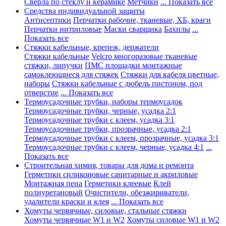
Сверла по стеклу и керамике
Метчики
... Показать все
Средства индивидуальной защиты
Антисептики
Перчатки рабочие, тканевые, ХБ, краги
Перчатки нитриловые
Маски сварщика
Бахилы
...
Показать все
Стяжки кабельные, крепеж, держатели
Стяжки кабельные
Velcro многоразовые тканевые
стяжки, липучки
ПМС площадки монтажные
самоклеющиеся для стяжек
Стяжки для кабеля цветные,
наборы
Стяжки кабельные с дюбель пистоном, под
отверстие
... Показать все
Термоусадочные трубки, наборы термоусадок
Термоусадочные трубки, черные, усадка 2:1
Термоусадочные трубки с клеем, усадка 3:1
Термоусадочные трубки, прозрачные, усадка 2:1
Термоусадочные трубки с клеем, прозрачные, усадка 3:1
Термоусадочные трубки с клеем, черные, усадка 4:1
...
Показать все
Строительная химия, товары для дома и ремонта
Герметики силиконовые санитарные и акриловые
Монтажная пена
Герметики клеевые
Клей
полиуретановый
Очистители, обезжириватели,
удалители краски и клея
... Показать все
Хомуты червячные, силовые, стальные стяжки
Хомуты червячные W1 и W2
Хомуты силовые W1 и W2