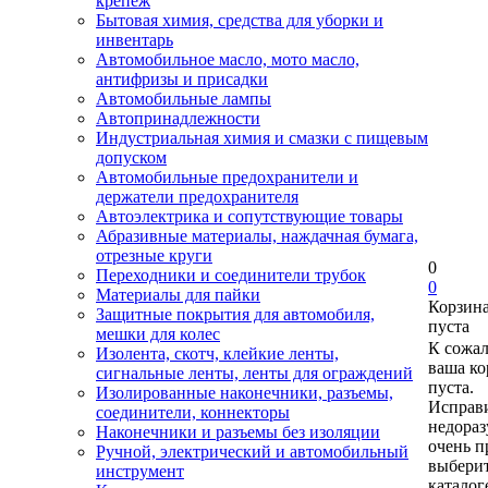
крепеж
Бытовая химия, средства для уборки и
инвентарь
Автомобильное масло, мото масло,
антифризы и присадки
Автомобильные лампы
Автопринадлежности
Индустриальная химия и смазки с пищевым
допуском
Автомобильные предохранители и
держатели предохранителя
Автоэлектрика и сопутствующие товары
Абразивные материалы, наждачная бумага,
отрезные круги
0
Переходники и соединители трубок
0
Материалы для пайки
Корзин
Защитные покрытия для автомобиля,
пуста
мешки для колес
К сожа
Изолента, скотч, клейкие ленты,
ваша ко
сигнальные ленты, ленты для ограждений
пуста.
Изолированные наконечники, разъемы,
Исправи
соединители, коннекторы
недора
Наконечники и разъемы без изоляции
очень п
Ручной, электрический и автомобильный
выберит
инструмент
каталог