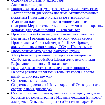
Охранные системы и аксессуары
Автосигнализации
Полировка, ремонт, уход и защита кузова автомобиля
Автополироли для кузова цветные
Антикоррозийные
покрытия
Глина для очистки кузова автомобиля
Удалители царапин, цветные и универсальные
полироли
Мерные емкости, система смешивания красок,
лопатки для размешивания
... Показать все
Провода автомобильные, монтажные, акустические
Витая пара
Греющий кабель
Акустический кабель
Провод автомобильный медный, ПГВА
Провод
автомобильный монтажный, CCA
... Показать все
Протирочные материалы, салфетки, губки
Абсорбьенты
Бумажные протирочные материалы
Салфетки из микрофибры
Щетки для очистки пыли
Вафельное полотно
... Показать все
Наборы уплотнительных колец, шайб, шплинтов
Наборы резиновых уплотнительных колец
Наборы
шайб, шплинтов, пружин
Сварочные материалы
Сварочная проволока
Шлем сварочный
Электроды для
сварки
Химия для сварки
Сверла, полотна, плашки, метчики, миксеры для дрелей
Коронки по керамограниту
Насадки мешалки (миксеры)
для дрелей
Оснастка и приспособления для дрелей