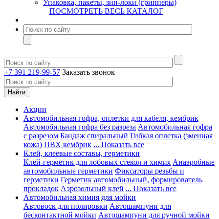
Упаковка, пакеты, зип-локи (грипперы)
ПОСМОТРЕТЬ ВЕСЬ КАТАЛОГ
+7 391 219-99-57
Заказать звонок
Акции
Автомобильная гофра, оплетки для кабеля, кембрик
Автомобильная гофра без разреза
Автомобильная гофра
с разрезом
Бандаж спиральный
Гибкая оплетка (змеиная
кожа)
ПВХ кембрик
... Показать все
Клей, клеевые составы, герметики
Клей-герметик для лобовых стекол и химия
Анаэробные
автомобильные герметики
Фиксаторы резьбы и
герметики
Герметик автомобильный, формирователь
прокладок
Аэрозольный клей
... Показать все
Автомобильная химия для мойки
Автовоск для полировки
Автошампуни для
бесконтактной мойки
Автошампуни для ручной мойки