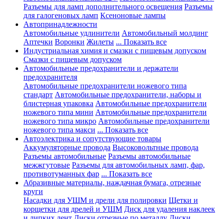
Разъемы для ламп дополнительного освещения
Разъемы
для галогеновых ламп
Ксеноновые лампы
Автопринадлежности
Автомобильные удлинители
Автомобильный молдинг
Аптечки
Воронки
Жилеты
... Показать все
Индустриальная химия и смазки с пищевым допуском
Смазки с пищевым допуском
Автомобильные предохранители и держатели
предохранителя
Автомобильные предохранители ножевого типа
стандарт
Автомобильные предохранители, наборы и
блистерная упаковка
Автомобильные предохранители
ножевого типа мини
Автомобильные предохранители
ножевого типа микро
Автомобильные предохранители
ножевого типа макси
... Показать все
Автоэлектрика и сопутствующие товары
Аккумуляторные провода
Высоковольтные провода
Разъемы автомобильные
Разъемы автомобильные
межжгутовые
Разъемы для автомобильных ламп, фар,
противотуманных фар
... Показать все
Абразивные материалы, наждачная бумага, отрезные
круги
Насадки для УШМ и дрели для полировки
Щетки и
корщетки для дрелей и УШМ
Диск для удаления наклеек
и липких лент
Диски отрезные по металлу
Диски