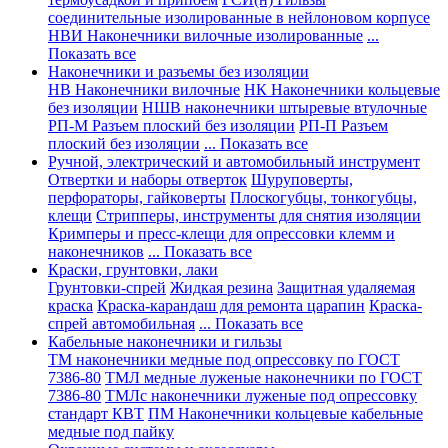
соединительные изолированные в нейлоновом корпусе
НВИ Наконечники вилочные изолированные
...
Показать все
Наконечники и разъемы без изоляции
НВ Наконечники вилочные
НК Наконечники кольцевые
без изоляции
НШВ наконечники штыревые втулочные
РП-М Разъем плоский без изоляции
РП-П Разъем
плоский без изоляции
... Показать все
Ручной, электрический и автомобильный инструмент
Отвертки и наборы отверток
Шуруповерты,
перфораторы, гайковерты
Плоскогубцы, тонкогубцы,
клещи
Стрипперы, инструменты для снятия изоляции
Кримперы и пресс-клещи для опрессовки клемм и
наконечников
... Показать все
Краски, грунтовки, лаки
Грунтовки-спрей
Жидкая резина
Защитная удаляемая
краска
Краска-карандаш для ремонта царапин
Краска-
спрей автомобильная
... Показать все
Кабельные наконечники и гильзы
ТМ наконечники медные под опрессовку по ГОСТ
7386-80
ТМЛ медные луженые наконечники по ГОСТ
7386-80
ТМЛс наконечники луженые под опрессовку
стандарт КВТ
ПМ Наконечники кольцевые кабельные
медные под пайку