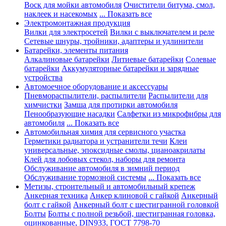
Воск для мойки автомобиля
Очистители битума, смол,
наклеек и насекомых
... Показать все
Электромонтажная продукция
Вилки для электросетей
Вилки с выключателем и реле
Сетевые шнуры, тройники, адаптеры и удлинители
Батарейки, элементы питания
Алкалиновые батарейки
Литиевые батарейки
Солевые
батарейки
Аккумуляторные батарейки и зарядные
устройства
Автомоечное оборудование и аксессуары
Пневмораспылители, распылители
Распылители для
химчистки
Замша для протирки автомобиля
Пенообразующие насадки
Салфетки из микрофибры для
автомобиля
... Показать все
Автомобильная химия для сервисного участка
Герметики радиатора и устранители течи
Клеи
универсальные, эпоксидные смолы, цианоакрилаты
Клей для лобовых стекол, наборы для ремонта
Обслуживание автомобиля в зимний период
Обслуживание тормозной системы
... Показать все
Метизы, строительный и автомобильный крепеж
Анкерная техника
Анкер клиновой с гайкой
Анкерный
болт с гайкой
Анкерный болт с шестигранной головкой
Болты
Болты с полной резьбой, шестигранная головка,
оцинкованные, DIN933, ГОСТ 7798-70