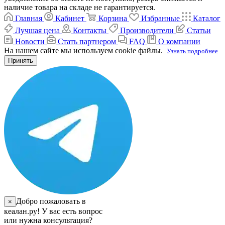
наличие товара на складе не гарантируется.
Главная
Кабинет
Корзина
Избранные
Каталог
Лучшая цена
Контакты
Производители
Статьи
Новости
Стать партнером
FAQ
О компании
На нашем сайте мы используем cookie файлы.
Узнать подробнее
Принять
Добро пожаловать в
×
кеалан.ру! У вас есть вопрос
или нужна консультация?