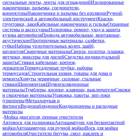
сигнальные ленты, ленты для ограждений
Изолированные
наконечники, разъемы, соединители,
коннекторы
Наконечники и разъемы без изоляции
Ручной,
электрический и автомобильный инструмент
Краски,
грунтовки, лаки
Кабельные наконечники и гильзы
Охранные
системы и аксессуары
Полировка, ремонт, уход и защита
кузова автомобиля
Провода автомобильные, монтажные,
акустические
Протирочные материалы, салфетки,
губки
Наборы уплотнительных колец, шайб,
шплинтов
Сварочные материалы
Сверла, полотна, плашки,
метчики, миксеры для дрелей
Средства индивидуальной
защиты
Стяжки кабельные, крепеж,
держатели
Термоусадочные трубки, наборы
термоусадок
Строительная химия, товары для дома и
ремонта
Хомуты червячные, силовые, стальные
стяжки
Шиномонтаж
Шумоизоляционные
материалы
Тумблеры, кнопки, клавиши, выключатели
Смазки
и смазочные материалы
Упаковка, пакеты, зип-локи
(грипперы)
Металлорукав и
фитинги
Видеонаблюдение
Кондиционеры и расходные
материлы
-
Мойка двигателя, пенные очистители
Автовоск для полировки
Автошампуни для бесконтактной
мойки
Автошампуни для ручной мойки
Воск для мойки
автомобиля
Очистители битума, смол, наклеек и