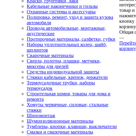
Краски, грунтовки, лаки
интере
Кабельные наконечники и гильзы
товар и
Охранные системы и аксессуары
нажмит
Полировка, ремонт, уход и защита кузова
кнопку
автомобиля
корзину
Провода автомобильные, монтажные,
Общая 
акустические
—
Протирочные материалы, салфетки, губки
Перейт
Наборы уплотнительных колец, шайб,
корзину
шплинтов
Сварочные материалы
Сверла, полотна, плашки, метчики,
миксеры для дрелей
Средства индивидуальной защиты
Стяжки кабельные, крепеж, держатели
Термоусадочные трубки, наборы
термоусадок
Строительная химия, товары для дома и
ремонта
Хомуты червячные, силовые, стальные
стяжки
Шиномонтаж
Шумоизоляционные материалы
Тумблеры, кнопки, клавиши, выключатели
Смазки и смазочные материалы