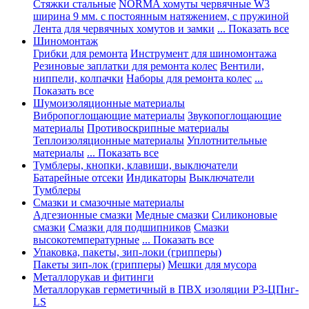
Стяжки стальные
NORMA хомуты червячные W3
ширина 9 мм. с постоянным натяжением, с пружиной
Лента для червячных хомутов и замки
... Показать все
Шиномонтаж
Грибки для ремонта
Инструмент для шиномонтажа
Резиновые заплатки для ремонта колес
Вентили,
ниппели, колпачки
Наборы для ремонта колес
...
Показать все
Шумоизоляционные материалы
Вибропоглощающие материалы
Звукопоглощающие
материалы
Противоскрипные материалы
Теплоизоляционные материалы
Уплотнительные
материалы
... Показать все
Тумблеры, кнопки, клавиши, выключатели
Батарейные отсеки
Индикаторы
Выключатели
Тумблеры
Смазки и смазочные материалы
Адгезионные смазки
Медные смазки
Силиконовые
смазки
Смазки для подшипников
Смазки
высокотемпературные
... Показать все
Упаковка, пакеты, зип-локи (грипперы)
Пакеты зип-лок (грипперы)
Мешки для мусора
Металлорукав и фитинги
Металлорукав герметичный в ПВХ изоляции Р3-ЦПнг-
LS