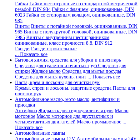
Гайки
Гайки шестигранные со стандартной метрической
резьбой DIN 934
Гайки с фланцем, оцинкованные, DIN
6923
Гайки со стопорным кольцом, оцинкованные, DIN
985
Винты
Винты с потайной головкой, оцинкованные, DIN
965
Винты с полукруглой головкой, оцинкованные, DIN
7985
Винты с внутренним шестигранником,
оцинкованные, класс прочности 8.8, DIN 912
Гвозди
Гвозди строительные
... Показать все
Бытовая химия, средства для уборки и инвентарь
Средства для туалетов и очистки труб
Средства для
стирки
Жидкое мыло
Средства для мытья посуды
Средства для мытья кухонь, плит
... Показать все
Паста, крем и лосьоны для очистки рук
Кремы, спреи и лосьоны, защитные средства
Пасты для
очистки рук
Автомобильное масло, мото масло, антифризы и
присадки
Антифриз
Жидкость для гидроусилителя руля
Масло
моторное
Масло моторное для двухтактных и
четырехтактных двигателей
Масло промывочное
...
Показать все
Автомобильные лампы
Автомобильные лампы 12V
Автомобильные лампы 24V