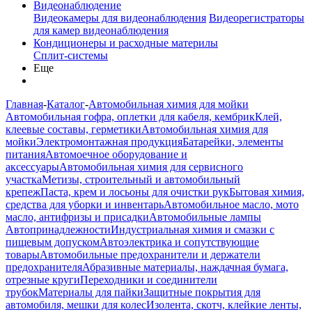
Видеонаблюдение
Видеокамеры для видеонаблюдения
Видеорегистраторы
для камер видеонаблюдения
Кондиционеры и расходные материлы
Сплит-системы
Еще
Главная
-
Каталог
-
Автомобильная химия для мойки
Автомобильная гофра, оплетки для кабеля, кембрик
Клей,
клеевые составы, герметики
Автомобильная химия для
мойки
Электромонтажная продукция
Батарейки, элементы
питания
Автомоечное оборудование и
аксессуары
Автомобильная химия для сервисного
участка
Метизы, строительный и автомобильный
крепеж
Паста, крем и лосьоны для очистки рук
Бытовая химия,
средства для уборки и инвентарь
Автомобильное масло, мото
масло, антифризы и присадки
Автомобильные лампы
Автопринадлежности
Индустриальная химия и смазки с
пищевым допуском
Автоэлектрика и сопутствующие
товары
Автомобильные предохранители и держатели
предохранителя
Абразивные материалы, наждачная бумага,
отрезные круги
Переходники и соединители
трубок
Материалы для пайки
Защитные покрытия для
автомобиля, мешки для колес
Изолента, скотч, клейкие ленты,