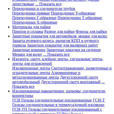
лепестковые
... Показать все
Переходники и соединители трубок
Переходники прямые
Переходники Y-образные
Переходники Г-образные
Переходники Т-образные
Переходники Х-образные
Материалы для пайки
Припои и сплавы
Разное для пайки
Флюсы для пайки
Защитные покрытия для автомобиля, мешки для колес
Защита рулевого колеса, рычагов КПП и ручного
тормоза
Защитное покрытие для малярных работ
Защитные коврики
Защитные накидки на сидения
Мешки для колес
... Показать все
Изолента, скотч, клейкие ленты, сигнальные ленты,
ленты для ограждений
Изоляционные ленты
Светоотражающие, разметочные и
оградительные ленты
Алюминиевые и
металлизированные ленты
Двухсторонний скотч
автомобильный
Двухсторонний скотч монтажный
...
Показать все
Изолированные наконечники, разъемы, соединители,
коннекторы
ГСИ Гильзы соединительные изолированные
ГСИ-Т
Гильзы соединительные в термоусадочной изоляции
ГСИ-ТП Гильзы соединительные изолированный с
термоусадкой и припоем
ГСИ(н) Гильзы