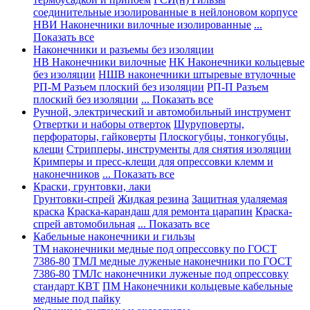
соединительные изолированные в нейлоновом корпусе
НВИ Наконечники вилочные изолированные
...
Показать все
Наконечники и разъемы без изоляции
НВ Наконечники вилочные
НК Наконечники кольцевые
без изоляции
НШВ наконечники штыревые втулочные
РП-М Разъем плоский без изоляции
РП-П Разъем
плоский без изоляции
... Показать все
Ручной, электрический и автомобильный инструмент
Отвертки и наборы отверток
Шуруповерты,
перфораторы, гайковерты
Плоскогубцы, тонкогубцы,
клещи
Стрипперы, инструменты для снятия изоляции
Кримперы и пресс-клещи для опрессовки клемм и
наконечников
... Показать все
Краски, грунтовки, лаки
Грунтовки-спрей
Жидкая резина
Защитная удаляемая
краска
Краска-карандаш для ремонта царапин
Краска-
спрей автомобильная
... Показать все
Кабельные наконечники и гильзы
ТМ наконечники медные под опрессовку по ГОСТ
7386-80
ТМЛ медные луженые наконечники по ГОСТ
7386-80
ТМЛс наконечники луженые под опрессовку
стандарт КВТ
ПМ Наконечники кольцевые кабельные
медные под пайку