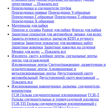
лепестковые
... Показать все
Переходники и соединители трубок
Переходники прямые
Переходники Y-образные
Переходники Г-образные
Переходники Т-образные
Переходники Х-образные
Материалы для пайки
Припои и сплавы
Разное для пайки
Флюсы для пайки
Защитные покрытия для автомобиля, мешки для колес
Защита рулевого колеса, рычагов КПП и ручного
тормоза
Защитное покрытие для малярных работ
Защитные коврики
Защитные накидки на сидения
Мешки для колес
... Показать все
Изолента, скотч, клейкие ленты, сигнальные ленты,
ленты для ограждений
Изоляционные ленты
Светоотражающие, разметочные и
оградительные ленты
Алюминиевые и
металлизированные ленты
Двухсторонний скотч
автомобильный
Двухсторонний скотч монтажный
...
Показать все
Изолированные наконечники, разъемы, соединители,
коннекторы
ГСИ Гильзы соединительные изолированные
ГСИ-Т
Гильзы соединительные в термоусадочной изоляции
ГСИ-ТП Гильзы соединительные изолированный с
термоусадкой и припоем
ГСИ(н) Гильзы