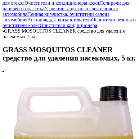
для стекол
Очистители и кондиционеры кожи
Полироли для
панелей и пластика
Удаление защитного слоя с нового
автомобиля
Пенная химчистка, очистители салона
автомобиля
Антидождь, антизапотеватели
Чернители резины и
очистители колес
Очистители кондиционера
-
GRASS MOSQUITOS CLEANER средство для удаления
насекомых, 5 кг.
GRASS MOSQUITOS CLEANER
средство для удаления насекомых, 5 кг.