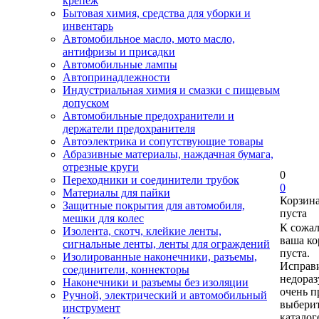
крепеж
Бытовая химия, средства для уборки и
инвентарь
Автомобильное масло, мото масло,
антифризы и присадки
Автомобильные лампы
Автопринадлежности
Индустриальная химия и смазки с пищевым
допуском
Автомобильные предохранители и
держатели предохранителя
Автоэлектрика и сопутствующие товары
Абразивные материалы, наждачная бумага,
отрезные круги
0
Переходники и соединители трубок
0
Материалы для пайки
Корзин
Защитные покрытия для автомобиля,
пуста
мешки для колес
К сожа
Изолента, скотч, клейкие ленты,
ваша ко
сигнальные ленты, ленты для ограждений
пуста.
Изолированные наконечники, разъемы,
Исправи
соединители, коннекторы
недора
Наконечники и разъемы без изоляции
очень п
Ручной, электрический и автомобильный
выберит
инструмент
каталог