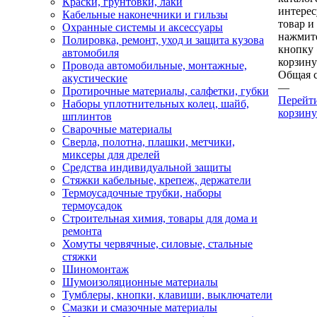
Краски, грунтовки, лаки
интере
Кабельные наконечники и гильзы
товар и
Охранные системы и аксессуары
нажмит
Полировка, ремонт, уход и защита кузова
кнопку
автомобиля
корзину
Провода автомобильные, монтажные,
Общая 
акустические
—
Протирочные материалы, салфетки, губки
Перейт
Наборы уплотнительных колец, шайб,
корзину
шплинтов
Сварочные материалы
Сверла, полотна, плашки, метчики,
миксеры для дрелей
Средства индивидуальной защиты
Стяжки кабельные, крепеж, держатели
Термоусадочные трубки, наборы
термоусадок
Строительная химия, товары для дома и
ремонта
Хомуты червячные, силовые, стальные
стяжки
Шиномонтаж
Шумоизоляционные материалы
Тумблеры, кнопки, клавиши, выключатели
Смазки и смазочные материалы