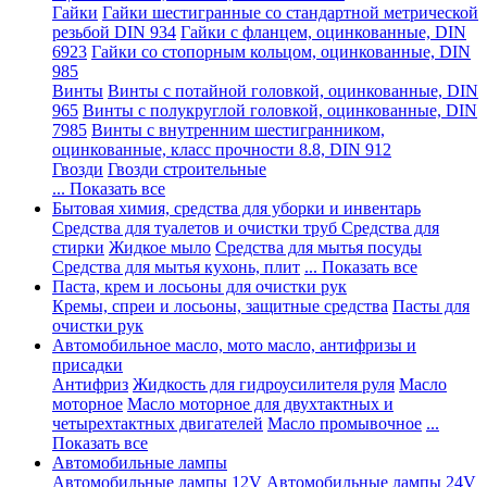
Гайки
Гайки шестигранные со стандартной метрической
резьбой DIN 934
Гайки с фланцем, оцинкованные, DIN
6923
Гайки со стопорным кольцом, оцинкованные, DIN
985
Винты
Винты с потайной головкой, оцинкованные, DIN
965
Винты с полукруглой головкой, оцинкованные, DIN
7985
Винты с внутренним шестигранником,
оцинкованные, класс прочности 8.8, DIN 912
Гвозди
Гвозди строительные
... Показать все
Бытовая химия, средства для уборки и инвентарь
Средства для туалетов и очистки труб
Средства для
стирки
Жидкое мыло
Средства для мытья посуды
Средства для мытья кухонь, плит
... Показать все
Паста, крем и лосьоны для очистки рук
Кремы, спреи и лосьоны, защитные средства
Пасты для
очистки рук
Автомобильное масло, мото масло, антифризы и
присадки
Антифриз
Жидкость для гидроусилителя руля
Масло
моторное
Масло моторное для двухтактных и
четырехтактных двигателей
Масло промывочное
...
Показать все
Автомобильные лампы
Автомобильные лампы 12V
Автомобильные лампы 24V