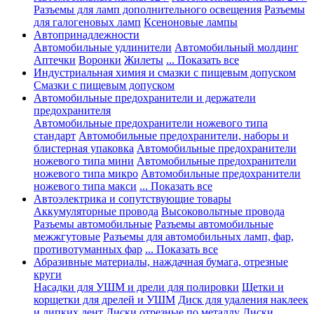
Разъемы для ламп дополнительного освещения
Разъемы
для галогеновых ламп
Ксеноновые лампы
Автопринадлежности
Автомобильные удлинители
Автомобильный молдинг
Аптечки
Воронки
Жилеты
... Показать все
Индустриальная химия и смазки с пищевым допуском
Смазки с пищевым допуском
Автомобильные предохранители и держатели
предохранителя
Автомобильные предохранители ножевого типа
стандарт
Автомобильные предохранители, наборы и
блистерная упаковка
Автомобильные предохранители
ножевого типа мини
Автомобильные предохранители
ножевого типа микро
Автомобильные предохранители
ножевого типа макси
... Показать все
Автоэлектрика и сопутствующие товары
Аккумуляторные провода
Высоковольтные провода
Разъемы автомобильные
Разъемы автомобильные
межжгутовые
Разъемы для автомобильных ламп, фар,
противотуманных фар
... Показать все
Абразивные материалы, наждачная бумага, отрезные
круги
Насадки для УШМ и дрели для полировки
Щетки и
корщетки для дрелей и УШМ
Диск для удаления наклеек
и липких лент
Диски отрезные по металлу
Диски