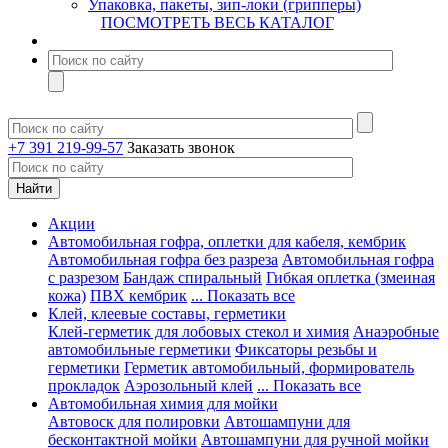
Упаковка, пакеты, зип-локи (грипперы)
ПОСМОТРЕТЬ ВЕСЬ КАТАЛОГ
+7 391 219-99-57
Заказать звонок
Акции
Автомобильная гофра, оплетки для кабеля, кембрик
Автомобильная гофра без разреза
Автомобильная гофра
с разрезом
Бандаж спиральный
Гибкая оплетка (змеиная
кожа)
ПВХ кембрик
... Показать все
Клей, клеевые составы, герметики
Клей-герметик для лобовых стекол и химия
Анаэробные
автомобильные герметики
Фиксаторы резьбы и
герметики
Герметик автомобильный, формирователь
прокладок
Аэрозольный клей
... Показать все
Автомобильная химия для мойки
Автовоск для полировки
Автошампуни для
бесконтактной мойки
Автошампуни для ручной мойки