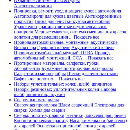
Охранные системы и аксессуары
Автосигнализации
Полировка, ремонт, уход и защита кузова автомобиля
Автополироли для кузова цветные
Антикоррозийные
покрытия
Глина для очистки кузова автомобиля
Удалители царапин, цветные и универсальные
полироли
Мерные емкости, система смешивания красок,
лопатки для размешивания
... Показать все
Провода автомобильные, монтажные, акустические
Витая пара
Греющий кабель
Акустический кабель
Провод автомобильный медный, ПГВА
Провод
автомобильный монтажный, CCA
... Показать все
Протирочные материалы, салфетки, губки
Абсорбьенты
Бумажные протирочные материалы
Салфетки из микрофибры
Щетки для очистки пыли
Вафельное полотно
... Показать все
Наборы уплотнительных колец, шайб, шплинтов
Наборы резиновых уплотнительных колец
Наборы
шайб, шплинтов, пружин
Сварочные материалы
Сварочная проволока
Шлем сварочный
Электроды для
сварки
Химия для сварки
Сверла, полотна, плашки, метчики, миксеры для дрелей
Коронки по керамограниту
Насадки мешалки (миксеры)
для дрелей
Оснастка и приспособления для дрелей