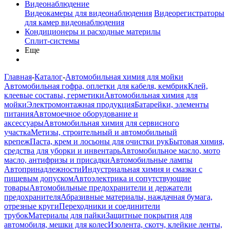
Видеонаблюдение
Видеокамеры для видеонаблюдения
Видеорегистраторы
для камер видеонаблюдения
Кондиционеры и расходные материлы
Сплит-системы
Еще
Главная
-
Каталог
-
Автомобильная химия для мойки
Автомобильная гофра, оплетки для кабеля, кембрик
Клей,
клеевые составы, герметики
Автомобильная химия для
мойки
Электромонтажная продукция
Батарейки, элементы
питания
Автомоечное оборудование и
аксессуары
Автомобильная химия для сервисного
участка
Метизы, строительный и автомобильный
крепеж
Паста, крем и лосьоны для очистки рук
Бытовая химия,
средства для уборки и инвентарь
Автомобильное масло, мото
масло, антифризы и присадки
Автомобильные лампы
Автопринадлежности
Индустриальная химия и смазки с
пищевым допуском
Автоэлектрика и сопутствующие
товары
Автомобильные предохранители и держатели
предохранителя
Абразивные материалы, наждачная бумага,
отрезные круги
Переходники и соединители
трубок
Материалы для пайки
Защитные покрытия для
автомобиля, мешки для колес
Изолента, скотч, клейкие ленты,