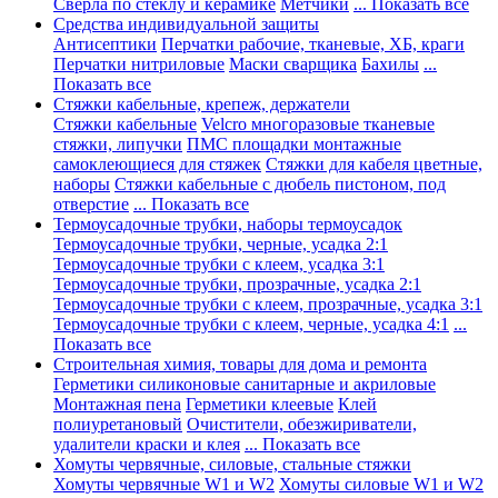
Сверла по стеклу и керамике
Метчики
... Показать все
Средства индивидуальной защиты
Антисептики
Перчатки рабочие, тканевые, ХБ, краги
Перчатки нитриловые
Маски сварщика
Бахилы
...
Показать все
Стяжки кабельные, крепеж, держатели
Стяжки кабельные
Velcro многоразовые тканевые
стяжки, липучки
ПМС площадки монтажные
самоклеющиеся для стяжек
Стяжки для кабеля цветные,
наборы
Стяжки кабельные с дюбель пистоном, под
отверстие
... Показать все
Термоусадочные трубки, наборы термоусадок
Термоусадочные трубки, черные, усадка 2:1
Термоусадочные трубки с клеем, усадка 3:1
Термоусадочные трубки, прозрачные, усадка 2:1
Термоусадочные трубки с клеем, прозрачные, усадка 3:1
Термоусадочные трубки с клеем, черные, усадка 4:1
...
Показать все
Строительная химия, товары для дома и ремонта
Герметики силиконовые санитарные и акриловые
Монтажная пена
Герметики клеевые
Клей
полиуретановый
Очистители, обезжириватели,
удалители краски и клея
... Показать все
Хомуты червячные, силовые, стальные стяжки
Хомуты червячные W1 и W2
Хомуты силовые W1 и W2