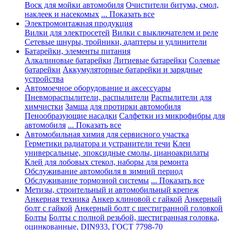
Воск для мойки автомобиля
Очистители битума, смол,
наклеек и насекомых
... Показать все
Электромонтажная продукция
Вилки для электросетей
Вилки с выключателем и реле
Сетевые шнуры, тройники, адаптеры и удлинители
Батарейки, элементы питания
Алкалиновые батарейки
Литиевые батарейки
Солевые
батарейки
Аккумуляторные батарейки и зарядные
устройства
Автомоечное оборудование и аксессуары
Пневмораспылители, распылители
Распылители для
химчистки
Замша для протирки автомобиля
Пенообразующие насадки
Салфетки из микрофибры для
автомобиля
... Показать все
Автомобильная химия для сервисного участка
Герметики радиатора и устранители течи
Клеи
универсальные, эпоксидные смолы, цианоакрилаты
Клей для лобовых стекол, наборы для ремонта
Обслуживание автомобиля в зимний период
Обслуживание тормозной системы
... Показать все
Метизы, строительный и автомобильный крепеж
Анкерная техника
Анкер клиновой с гайкой
Анкерный
болт с гайкой
Анкерный болт с шестигранной головкой
Болты
Болты с полной резьбой, шестигранная головка,
оцинкованные, DIN933, ГОСТ 7798-70