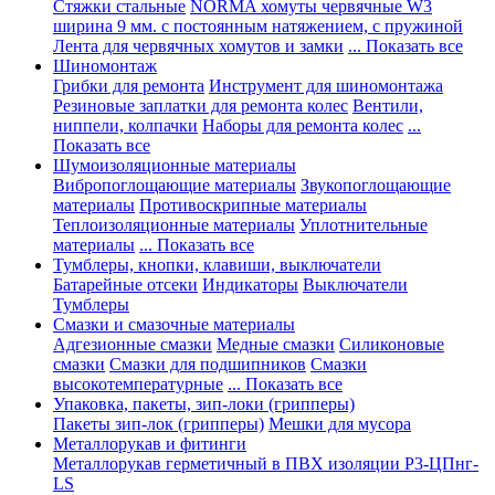
Стяжки стальные
NORMA хомуты червячные W3
ширина 9 мм. с постоянным натяжением, с пружиной
Лента для червячных хомутов и замки
... Показать все
Шиномонтаж
Грибки для ремонта
Инструмент для шиномонтажа
Резиновые заплатки для ремонта колес
Вентили,
ниппели, колпачки
Наборы для ремонта колес
...
Показать все
Шумоизоляционные материалы
Вибропоглощающие материалы
Звукопоглощающие
материалы
Противоскрипные материалы
Теплоизоляционные материалы
Уплотнительные
материалы
... Показать все
Тумблеры, кнопки, клавиши, выключатели
Батарейные отсеки
Индикаторы
Выключатели
Тумблеры
Смазки и смазочные материалы
Адгезионные смазки
Медные смазки
Силиконовые
смазки
Смазки для подшипников
Смазки
высокотемпературные
... Показать все
Упаковка, пакеты, зип-локи (грипперы)
Пакеты зип-лок (грипперы)
Мешки для мусора
Металлорукав и фитинги
Металлорукав герметичный в ПВХ изоляции Р3-ЦПнг-
LS