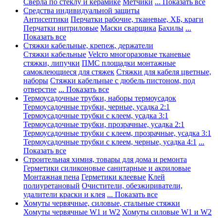
Сверла по стеклу и керамике
Метчики
... Показать все
Средства индивидуальной защиты
Антисептики
Перчатки рабочие, тканевые, ХБ, краги
Перчатки нитриловые
Маски сварщика
Бахилы
...
Показать все
Стяжки кабельные, крепеж, держатели
Стяжки кабельные
Velcro многоразовые тканевые
стяжки, липучки
ПМС площадки монтажные
самоклеющиеся для стяжек
Стяжки для кабеля цветные,
наборы
Стяжки кабельные с дюбель пистоном, под
отверстие
... Показать все
Термоусадочные трубки, наборы термоусадок
Термоусадочные трубки, черные, усадка 2:1
Термоусадочные трубки с клеем, усадка 3:1
Термоусадочные трубки, прозрачные, усадка 2:1
Термоусадочные трубки с клеем, прозрачные, усадка 3:1
Термоусадочные трубки с клеем, черные, усадка 4:1
...
Показать все
Строительная химия, товары для дома и ремонта
Герметики силиконовые санитарные и акриловые
Монтажная пена
Герметики клеевые
Клей
полиуретановый
Очистители, обезжириватели,
удалители краски и клея
... Показать все
Хомуты червячные, силовые, стальные стяжки
Хомуты червячные W1 и W2
Хомуты силовые W1 и W2