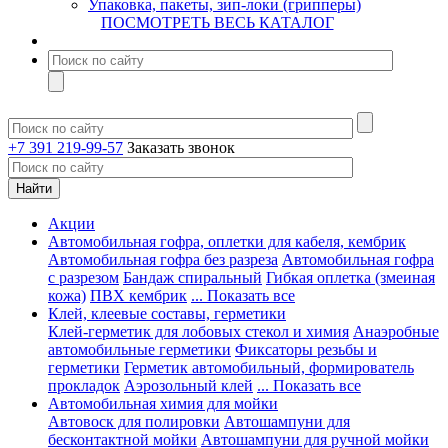
Упаковка, пакеты, зип-локи (грипперы)
ПОСМОТРЕТЬ ВЕСЬ КАТАЛОГ
+7 391 219-99-57
Заказать звонок
Акции
Автомобильная гофра, оплетки для кабеля, кембрик
Автомобильная гофра без разреза
Автомобильная гофра
с разрезом
Бандаж спиральный
Гибкая оплетка (змеиная
кожа)
ПВХ кембрик
... Показать все
Клей, клеевые составы, герметики
Клей-герметик для лобовых стекол и химия
Анаэробные
автомобильные герметики
Фиксаторы резьбы и
герметики
Герметик автомобильный, формирователь
прокладок
Аэрозольный клей
... Показать все
Автомобильная химия для мойки
Автовоск для полировки
Автошампуни для
бесконтактной мойки
Автошампуни для ручной мойки