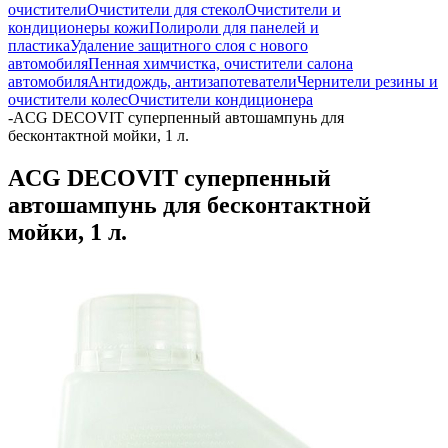
очистители
Очистители для стекол
Очистители и
кондиционеры кожи
Полироли для панелей и
пластика
Удаление защитного слоя с нового
автомобиля
Пенная химчистка, очистители салона
автомобиля
Антидождь, антизапотеватели
Чернители резины и
очистители колес
Очистители кондиционера
-
ACG DECOVIT суперпенный автошампунь для
бесконтактной мойки, 1 л.
ACG DECOVIT суперпенный
автошампунь для бесконтактной
мойки, 1 л.