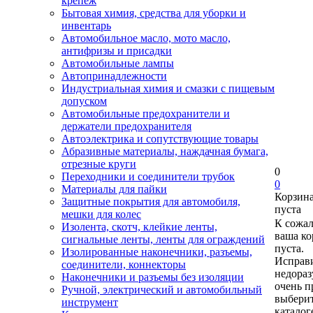
крепеж
Бытовая химия, средства для уборки и
инвентарь
Автомобильное масло, мото масло,
антифризы и присадки
Автомобильные лампы
Автопринадлежности
Индустриальная химия и смазки с пищевым
допуском
Автомобильные предохранители и
держатели предохранителя
Автоэлектрика и сопутствующие товары
Абразивные материалы, наждачная бумага,
отрезные круги
0
Переходники и соединители трубок
0
Материалы для пайки
Корзин
Защитные покрытия для автомобиля,
пуста
мешки для колес
К сожа
Изолента, скотч, клейкие ленты,
ваша ко
сигнальные ленты, ленты для ограждений
пуста.
Изолированные наконечники, разъемы,
Исправи
соединители, коннекторы
недора
Наконечники и разъемы без изоляции
очень п
Ручной, электрический и автомобильный
выберит
инструмент
каталог