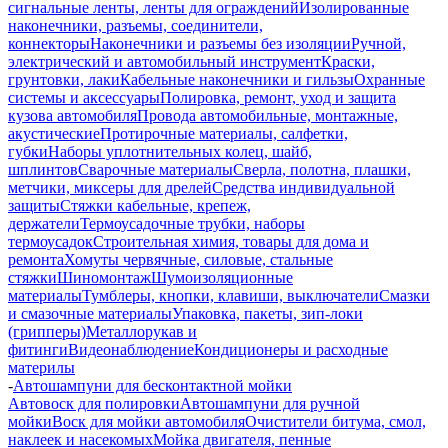
сигнальные ленты, ленты для ограждений
Изолированные
наконечники, разъемы, соединители,
коннекторы
Наконечники и разъемы без изоляции
Ручной,
электрический и автомобильный инструмент
Краски,
грунтовки, лаки
Кабельные наконечники и гильзы
Охранные
системы и аксессуары
Полировка, ремонт, уход и защита
кузова автомобиля
Провода автомобильные, монтажные,
акустические
Протирочные материалы, салфетки,
губки
Наборы уплотнительных колец, шайб,
шплинтов
Сварочные материалы
Сверла, полотна, плашки,
метчики, миксеры для дрелей
Средства индивидуальной
защиты
Стяжки кабельные, крепеж,
держатели
Термоусадочные трубки, наборы
термоусадок
Строительная химия, товары для дома и
ремонта
Хомуты червячные, силовые, стальные
стяжки
Шиномонтаж
Шумоизоляционные
материалы
Тумблеры, кнопки, клавиши, выключатели
Смазки
и смазочные материалы
Упаковка, пакеты, зип-локи
(грипперы)
Металлорукав и
фитинги
Видеонаблюдение
Кондиционеры и расходные
материлы
-
Автошампуни для бесконтактной мойки
Автовоск для полировки
Автошампуни для ручной
мойки
Воск для мойки автомобиля
Очистители битума, смол,
наклеек и насекомых
Мойка двигателя, пенные