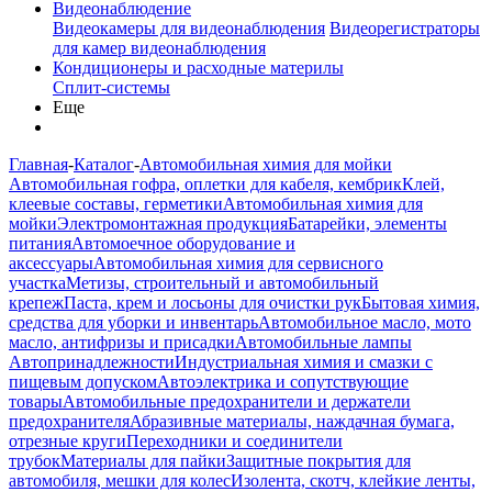
Видеонаблюдение
Видеокамеры для видеонаблюдения
Видеорегистраторы
для камер видеонаблюдения
Кондиционеры и расходные материлы
Сплит-системы
Еще
Главная
-
Каталог
-
Автомобильная химия для мойки
Автомобильная гофра, оплетки для кабеля, кембрик
Клей,
клеевые составы, герметики
Автомобильная химия для
мойки
Электромонтажная продукция
Батарейки, элементы
питания
Автомоечное оборудование и
аксессуары
Автомобильная химия для сервисного
участка
Метизы, строительный и автомобильный
крепеж
Паста, крем и лосьоны для очистки рук
Бытовая химия,
средства для уборки и инвентарь
Автомобильное масло, мото
масло, антифризы и присадки
Автомобильные лампы
Автопринадлежности
Индустриальная химия и смазки с
пищевым допуском
Автоэлектрика и сопутствующие
товары
Автомобильные предохранители и держатели
предохранителя
Абразивные материалы, наждачная бумага,
отрезные круги
Переходники и соединители
трубок
Материалы для пайки
Защитные покрытия для
автомобиля, мешки для колес
Изолента, скотч, клейкие ленты,