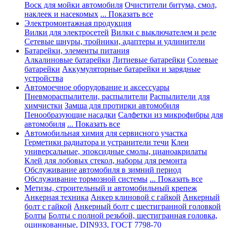
Воск для мойки автомобиля
Очистители битума, смол,
наклеек и насекомых
... Показать все
Электромонтажная продукция
Вилки для электросетей
Вилки с выключателем и реле
Сетевые шнуры, тройники, адаптеры и удлинители
Батарейки, элементы питания
Алкалиновые батарейки
Литиевые батарейки
Солевые
батарейки
Аккумуляторные батарейки и зарядные
устройства
Автомоечное оборудование и аксессуары
Пневмораспылители, распылители
Распылители для
химчистки
Замша для протирки автомобиля
Пенообразующие насадки
Салфетки из микрофибры для
автомобиля
... Показать все
Автомобильная химия для сервисного участка
Герметики радиатора и устранители течи
Клеи
универсальные, эпоксидные смолы, цианоакрилаты
Клей для лобовых стекол, наборы для ремонта
Обслуживание автомобиля в зимний период
Обслуживание тормозной системы
... Показать все
Метизы, строительный и автомобильный крепеж
Анкерная техника
Анкер клиновой с гайкой
Анкерный
болт с гайкой
Анкерный болт с шестигранной головкой
Болты
Болты с полной резьбой, шестигранная головка,
оцинкованные, DIN933, ГОСТ 7798-70