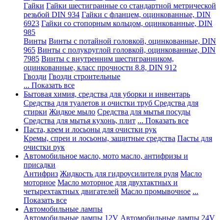
Гайки
Гайки шестигранные со стандартной метрической
резьбой DIN 934
Гайки с фланцем, оцинкованные, DIN
6923
Гайки со стопорным кольцом, оцинкованные, DIN
985
Винты
Винты с потайной головкой, оцинкованные, DIN
965
Винты с полукруглой головкой, оцинкованные, DIN
7985
Винты с внутренним шестигранником,
оцинкованные, класс прочности 8.8, DIN 912
Гвозди
Гвозди строительные
... Показать все
Бытовая химия, средства для уборки и инвентарь
Средства для туалетов и очистки труб
Средства для
стирки
Жидкое мыло
Средства для мытья посуды
Средства для мытья кухонь, плит
... Показать все
Паста, крем и лосьоны для очистки рук
Кремы, спреи и лосьоны, защитные средства
Пасты для
очистки рук
Автомобильное масло, мото масло, антифризы и
присадки
Антифриз
Жидкость для гидроусилителя руля
Масло
моторное
Масло моторное для двухтактных и
четырехтактных двигателей
Масло промывочное
...
Показать все
Автомобильные лампы
Автомобильные лампы 12V
Автомобильные лампы 24V