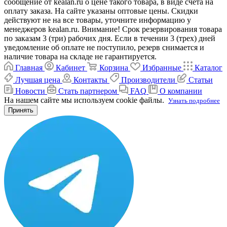
сообщение от kealan.ru о цене такого товара, в виде счета на
оплату заказа. На сайте указаны оптовые цены. Скидки
действуют не на все товары, уточните информацию у
менеджеров kealan.ru. Внимание! Срок резервирования товара
по заказам 3 (три) рабочих дня. Если в течении 3 (трех) дней
уведомление об оплате не поступило, резерв снимается и
наличие товара на складе не гарантируется.
Главная
Кабинет
Корзина
Избранные
Каталог
Лучшая цена
Контакты
Производители
Статьи
Новости
Стать партнером
FAQ
О компании
На нашем сайте мы используем cookie файлы.
Узнать подробнее
Принять