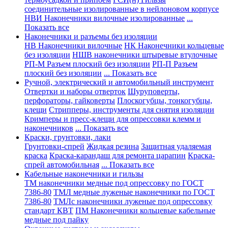
соединительные изолированные в нейлоновом корпусе
НВИ Наконечники вилочные изолированные
...
Показать все
Наконечники и разъемы без изоляции
НВ Наконечники вилочные
НК Наконечники кольцевые
без изоляции
НШВ наконечники штыревые втулочные
РП-М Разъем плоский без изоляции
РП-П Разъем
плоский без изоляции
... Показать все
Ручной, электрический и автомобильный инструмент
Отвертки и наборы отверток
Шуруповерты,
перфораторы, гайковерты
Плоскогубцы, тонкогубцы,
клещи
Стрипперы, инструменты для снятия изоляции
Кримперы и пресс-клещи для опрессовки клемм и
наконечников
... Показать все
Краски, грунтовки, лаки
Грунтовки-спрей
Жидкая резина
Защитная удаляемая
краска
Краска-карандаш для ремонта царапин
Краска-
спрей автомобильная
... Показать все
Кабельные наконечники и гильзы
ТМ наконечники медные под опрессовку по ГОСТ
7386-80
ТМЛ медные луженые наконечники по ГОСТ
7386-80
ТМЛс наконечники луженые под опрессовку
стандарт КВТ
ПМ Наконечники кольцевые кабельные
медные под пайку