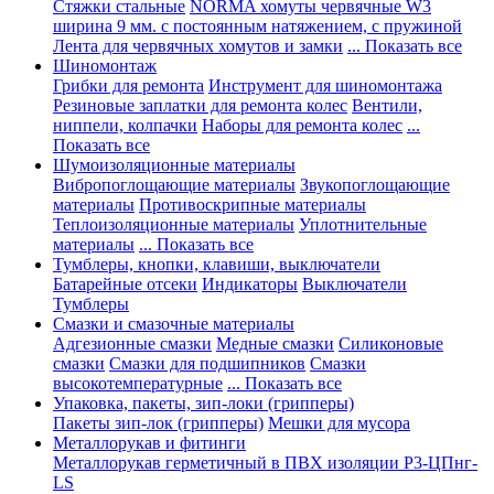
Стяжки стальные
NORMA хомуты червячные W3
ширина 9 мм. с постоянным натяжением, с пружиной
Лента для червячных хомутов и замки
... Показать все
Шиномонтаж
Грибки для ремонта
Инструмент для шиномонтажа
Резиновые заплатки для ремонта колес
Вентили,
ниппели, колпачки
Наборы для ремонта колес
...
Показать все
Шумоизоляционные материалы
Вибропоглощающие материалы
Звукопоглощающие
материалы
Противоскрипные материалы
Теплоизоляционные материалы
Уплотнительные
материалы
... Показать все
Тумблеры, кнопки, клавиши, выключатели
Батарейные отсеки
Индикаторы
Выключатели
Тумблеры
Смазки и смазочные материалы
Адгезионные смазки
Медные смазки
Силиконовые
смазки
Смазки для подшипников
Смазки
высокотемпературные
... Показать все
Упаковка, пакеты, зип-локи (грипперы)
Пакеты зип-лок (грипперы)
Мешки для мусора
Металлорукав и фитинги
Металлорукав герметичный в ПВХ изоляции Р3-ЦПнг-
LS