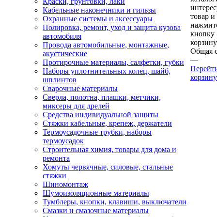
Краски, грунтовки, лаки
интере
Кабельные наконечники и гильзы
товар и
Охранные системы и аксессуары
нажмит
Полировка, ремонт, уход и защита кузова
кнопку
автомобиля
корзину
Провода автомобильные, монтажные,
Общая 
акустические
—
Протирочные материалы, салфетки, губки
Перейт
Наборы уплотнительных колец, шайб,
корзину
шплинтов
Сварочные материалы
Сверла, полотна, плашки, метчики,
миксеры для дрелей
Средства индивидуальной защиты
Стяжки кабельные, крепеж, держатели
Термоусадочные трубки, наборы
термоусадок
Строительная химия, товары для дома и
ремонта
Хомуты червячные, силовые, стальные
стяжки
Шиномонтаж
Шумоизоляционные материалы
Тумблеры, кнопки, клавиши, выключатели
Смазки и смазочные материалы