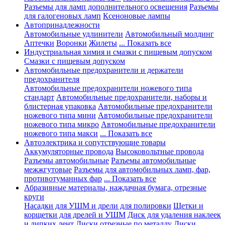
Разъемы для ламп дополнительного освещения
Разъемы
для галогеновых ламп
Ксеноновые лампы
Автопринадлежности
Автомобильные удлинители
Автомобильный молдинг
Аптечки
Воронки
Жилеты
... Показать все
Индустриальная химия и смазки с пищевым допуском
Смазки с пищевым допуском
Автомобильные предохранители и держатели
предохранителя
Автомобильные предохранители ножевого типа
стандарт
Автомобильные предохранители, наборы и
блистерная упаковка
Автомобильные предохранители
ножевого типа мини
Автомобильные предохранители
ножевого типа микро
Автомобильные предохранители
ножевого типа макси
... Показать все
Автоэлектрика и сопутствующие товары
Аккумуляторные провода
Высоковольтные провода
Разъемы автомобильные
Разъемы автомобильные
межжгутовые
Разъемы для автомобильных ламп, фар,
противотуманных фар
... Показать все
Абразивные материалы, наждачная бумага, отрезные
круги
Насадки для УШМ и дрели для полировки
Щетки и
корщетки для дрелей и УШМ
Диск для удаления наклеек
и липких лент
Диски отрезные по металлу
Диски