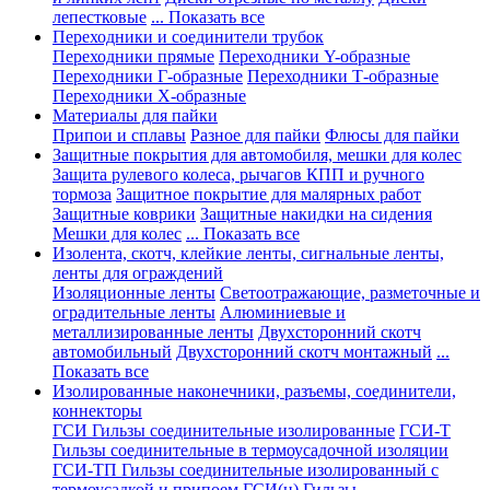
лепестковые
... Показать все
Переходники и соединители трубок
Переходники прямые
Переходники Y-образные
Переходники Г-образные
Переходники Т-образные
Переходники Х-образные
Материалы для пайки
Припои и сплавы
Разное для пайки
Флюсы для пайки
Защитные покрытия для автомобиля, мешки для колес
Защита рулевого колеса, рычагов КПП и ручного
тормоза
Защитное покрытие для малярных работ
Защитные коврики
Защитные накидки на сидения
Мешки для колес
... Показать все
Изолента, скотч, клейкие ленты, сигнальные ленты,
ленты для ограждений
Изоляционные ленты
Светоотражающие, разметочные и
оградительные ленты
Алюминиевые и
металлизированные ленты
Двухсторонний скотч
автомобильный
Двухсторонний скотч монтажный
...
Показать все
Изолированные наконечники, разъемы, соединители,
коннекторы
ГСИ Гильзы соединительные изолированные
ГСИ-Т
Гильзы соединительные в термоусадочной изоляции
ГСИ-ТП Гильзы соединительные изолированный с
термоусадкой и припоем
ГСИ(н) Гильзы