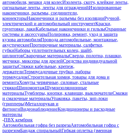
автомобиля, мешки для колес
Изолента, скотч, клейкие ленты,
сигнальные ленты, ленты для ограждений
Изолированные
наконечники, разъемы, соединители,
коннекторы
Наконечники и разъемы без изоляции
Ручной,
электрический и автомобильный инструмент
Краски,
грунтовки, лаки
Кабельные наконечники и гильзы
Охранные
системы и аксессуары
Полировка, ремонт, уход и защита
кузова автомобиля
Провода автомобильные, монтажные,
акустические
Протирочные материалы, салфетки,
губки
Наборы уплотнительных колец, шайб,
шплинтов
Сварочные материалы
Сверла, полотна, плашки,
метчики, миксеры для дрелей
Средства индивидуальной
защиты
Стяжки кабельные, крепеж,
держатели
Термоусадочные трубки, наборы
термоусадок
Строительная химия, товары для дома и
ремонта
Хомуты червячные, силовые, стальные
стяжки
Шиномонтаж
Шумоизоляционные
материалы
Тумблеры, кнопки, клавиши, выключатели
Смазки
и смазочные материалы
Упаковка, пакеты, зип-локи
(грипперы)
Металлорукав и
фитинги
Видеонаблюдение
Кондиционеры и расходные
материлы
-
ПВХ кембрик
Автомобильная гофра без разреза
Автомобильная гофра с
разрезом
Бандаж спиральный
Гибкая оплетка (змеиная