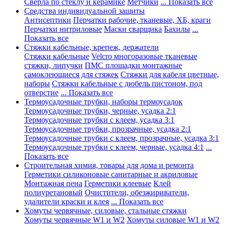
Сверла по стеклу и керамике
Метчики
... Показать все
Средства индивидуальной защиты
Антисептики
Перчатки рабочие, тканевые, ХБ, краги
Перчатки нитриловые
Маски сварщика
Бахилы
...
Показать все
Стяжки кабельные, крепеж, держатели
Стяжки кабельные
Velcro многоразовые тканевые
стяжки, липучки
ПМС площадки монтажные
самоклеющиеся для стяжек
Стяжки для кабеля цветные,
наборы
Стяжки кабельные с дюбель пистоном, под
отверстие
... Показать все
Термоусадочные трубки, наборы термоусадок
Термоусадочные трубки, черные, усадка 2:1
Термоусадочные трубки с клеем, усадка 3:1
Термоусадочные трубки, прозрачные, усадка 2:1
Термоусадочные трубки с клеем, прозрачные, усадка 3:1
Термоусадочные трубки с клеем, черные, усадка 4:1
...
Показать все
Строительная химия, товары для дома и ремонта
Герметики силиконовые санитарные и акриловые
Монтажная пена
Герметики клеевые
Клей
полиуретановый
Очистители, обезжириватели,
удалители краски и клея
... Показать все
Хомуты червячные, силовые, стальные стяжки
Хомуты червячные W1 и W2
Хомуты силовые W1 и W2