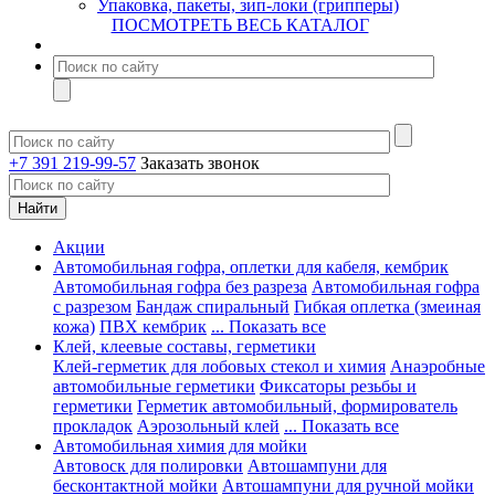
Упаковка, пакеты, зип-локи (грипперы)
ПОСМОТРЕТЬ ВЕСЬ КАТАЛОГ
+7 391 219-99-57
Заказать звонок
Акции
Автомобильная гофра, оплетки для кабеля, кембрик
Автомобильная гофра без разреза
Автомобильная гофра
с разрезом
Бандаж спиральный
Гибкая оплетка (змеиная
кожа)
ПВХ кембрик
... Показать все
Клей, клеевые составы, герметики
Клей-герметик для лобовых стекол и химия
Анаэробные
автомобильные герметики
Фиксаторы резьбы и
герметики
Герметик автомобильный, формирователь
прокладок
Аэрозольный клей
... Показать все
Автомобильная химия для мойки
Автовоск для полировки
Автошампуни для
бесконтактной мойки
Автошампуни для ручной мойки