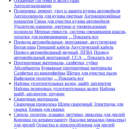
Охранные системы и аксессуары
Автосигнализации
Полировка, ремонт, уход и защита кузова автомобиля
Автополироли для кузова цветные
Антикоррозийные
покрытия
Глина для очистки кузова автомобиля
Удалители царапин, цветные и универсальные
полироли
Мерные емкости, система смешивания красок,
лопатки для размешивания
... Показать все
Провода автомобильные, монтажные, акустические
Витая пара
Греющий кабель
Акустический кабель
Провод автомобильный медный, ПГВА
Провод
автомобильный монтажный, CCA
... Показать все
Протирочные материалы, салфетки, губки
Абсорбьенты
Бумажные протирочные материалы
Салфетки из микрофибры
Щетки для очистки пыли
Вафельное полотно
... Показать все
Наборы уплотнительных колец, шайб, шплинтов
Наборы резиновых уплотнительных колец
Наборы
шайб, шплинтов, пружин
Сварочные материалы
Сварочная проволока
Шлем сварочный
Электроды для
сварки
Химия для сварки
Сверла, полотна, плашки, метчики, миксеры для дрелей
Коронки по керамограниту
Насадки мешалки (миксеры)
для дрелей
Оснастка и приспособления для дрелей