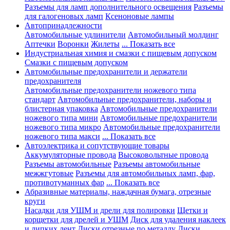
Разъемы для ламп дополнительного освещения
Разъемы
для галогеновых ламп
Ксеноновые лампы
Автопринадлежности
Автомобильные удлинители
Автомобильный молдинг
Аптечки
Воронки
Жилеты
... Показать все
Индустриальная химия и смазки с пищевым допуском
Смазки с пищевым допуском
Автомобильные предохранители и держатели
предохранителя
Автомобильные предохранители ножевого типа
стандарт
Автомобильные предохранители, наборы и
блистерная упаковка
Автомобильные предохранители
ножевого типа мини
Автомобильные предохранители
ножевого типа микро
Автомобильные предохранители
ножевого типа макси
... Показать все
Автоэлектрика и сопутствующие товары
Аккумуляторные провода
Высоковольтные провода
Разъемы автомобильные
Разъемы автомобильные
межжгутовые
Разъемы для автомобильных ламп, фар,
противотуманных фар
... Показать все
Абразивные материалы, наждачная бумага, отрезные
круги
Насадки для УШМ и дрели для полировки
Щетки и
корщетки для дрелей и УШМ
Диск для удаления наклеек
и липких лент
Диски отрезные по металлу
Диски