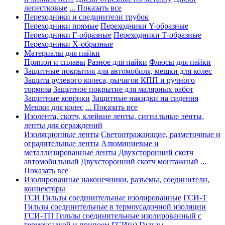
лепестковые
... Показать все
Переходники и соединители трубок
Переходники прямые
Переходники Y-образные
Переходники Г-образные
Переходники Т-образные
Переходники Х-образные
Материалы для пайки
Припои и сплавы
Разное для пайки
Флюсы для пайки
Защитные покрытия для автомобиля, мешки для колес
Защита рулевого колеса, рычагов КПП и ручного
тормоза
Защитное покрытие для малярных работ
Защитные коврики
Защитные накидки на сидения
Мешки для колес
... Показать все
Изолента, скотч, клейкие ленты, сигнальные ленты,
ленты для ограждений
Изоляционные ленты
Светоотражающие, разметочные и
оградительные ленты
Алюминиевые и
металлизированные ленты
Двухсторонний скотч
автомобильный
Двухсторонний скотч монтажный
...
Показать все
Изолированные наконечники, разъемы, соединители,
коннекторы
ГСИ Гильзы соединительные изолированные
ГСИ-Т
Гильзы соединительные в термоусадочной изоляции
ГСИ-ТП Гильзы соединительные изолированный с
термоусадкой и припоем
ГСИ(н) Гильзы