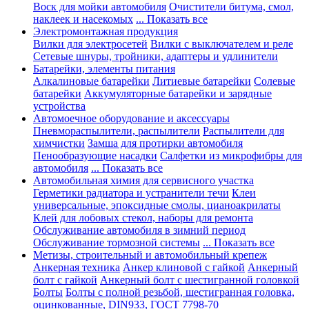
Воск для мойки автомобиля
Очистители битума, смол,
наклеек и насекомых
... Показать все
Электромонтажная продукция
Вилки для электросетей
Вилки с выключателем и реле
Сетевые шнуры, тройники, адаптеры и удлинители
Батарейки, элементы питания
Алкалиновые батарейки
Литиевые батарейки
Солевые
батарейки
Аккумуляторные батарейки и зарядные
устройства
Автомоечное оборудование и аксессуары
Пневмораспылители, распылители
Распылители для
химчистки
Замша для протирки автомобиля
Пенообразующие насадки
Салфетки из микрофибры для
автомобиля
... Показать все
Автомобильная химия для сервисного участка
Герметики радиатора и устранители течи
Клеи
универсальные, эпоксидные смолы, цианоакрилаты
Клей для лобовых стекол, наборы для ремонта
Обслуживание автомобиля в зимний период
Обслуживание тормозной системы
... Показать все
Метизы, строительный и автомобильный крепеж
Анкерная техника
Анкер клиновой с гайкой
Анкерный
болт с гайкой
Анкерный болт с шестигранной головкой
Болты
Болты с полной резьбой, шестигранная головка,
оцинкованные, DIN933, ГОСТ 7798-70