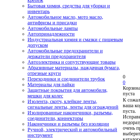
крепеж
Бытовая химия, средства для уборки и
инвентарь
Автомобильное масло, мото масло,
антифризы и присадки
Автомобильные лампы
Автопринадлежности
Индустриальная химия и смазки с пищевым
допуском
Автомобильные предохранители и
держатели предохранителя
Автоэлектрика и сопутствующие товары
Абразивные материалы, наждачная бумага,
отрезные круги
0
Переходники и соединители трубок
0
Материалы для пайки
Корзин
Защитные покрытия для автомобиля,
пуста
мешки для колес
К сожа
Изолента, скотч, клейкие ленты,
ваша ко
сигнальные ленты, ленты для ограждений
пуста.
Изолированные наконечники, разъемы,
Исправи
соединители, коннекторы
недора
Наконечники и разъемы без изоляции
очень п
Ручной, электрический и автомобильный
выберит
инструмент
каталог