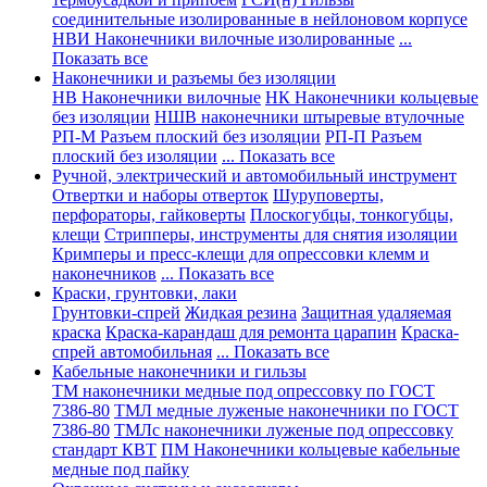
соединительные изолированные в нейлоновом корпусе
НВИ Наконечники вилочные изолированные
...
Показать все
Наконечники и разъемы без изоляции
НВ Наконечники вилочные
НК Наконечники кольцевые
без изоляции
НШВ наконечники штыревые втулочные
РП-М Разъем плоский без изоляции
РП-П Разъем
плоский без изоляции
... Показать все
Ручной, электрический и автомобильный инструмент
Отвертки и наборы отверток
Шуруповерты,
перфораторы, гайковерты
Плоскогубцы, тонкогубцы,
клещи
Стрипперы, инструменты для снятия изоляции
Кримперы и пресс-клещи для опрессовки клемм и
наконечников
... Показать все
Краски, грунтовки, лаки
Грунтовки-спрей
Жидкая резина
Защитная удаляемая
краска
Краска-карандаш для ремонта царапин
Краска-
спрей автомобильная
... Показать все
Кабельные наконечники и гильзы
ТМ наконечники медные под опрессовку по ГОСТ
7386-80
ТМЛ медные луженые наконечники по ГОСТ
7386-80
ТМЛс наконечники луженые под опрессовку
стандарт КВТ
ПМ Наконечники кольцевые кабельные
медные под пайку