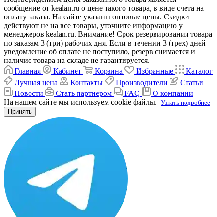
сообщение от kealan.ru о цене такого товара, в виде счета на
оплату заказа. На сайте указаны оптовые цены. Скидки
действуют не на все товары, уточните информацию у
менеджеров kealan.ru. Внимание! Срок резервирования товара
по заказам 3 (три) рабочих дня. Если в течении 3 (трех) дней
уведомление об оплате не поступило, резерв снимается и
наличие товара на складе не гарантируется.
Главная
Кабинет
Корзина
Избранные
Каталог
Лучшая цена
Контакты
Производители
Статьи
Новости
Стать партнером
FAQ
О компании
На нашем сайте мы используем cookie файлы.
Узнать подробнее
Принять