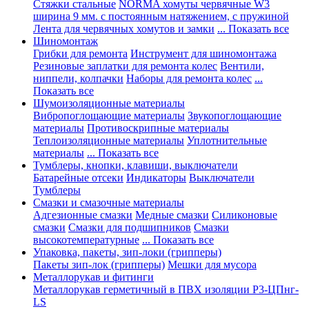
Стяжки стальные
NORMA хомуты червячные W3
ширина 9 мм. с постоянным натяжением, с пружиной
Лента для червячных хомутов и замки
... Показать все
Шиномонтаж
Грибки для ремонта
Инструмент для шиномонтажа
Резиновые заплатки для ремонта колес
Вентили,
ниппели, колпачки
Наборы для ремонта колес
...
Показать все
Шумоизоляционные материалы
Вибропоглощающие материалы
Звукопоглощающие
материалы
Противоскрипные материалы
Теплоизоляционные материалы
Уплотнительные
материалы
... Показать все
Тумблеры, кнопки, клавиши, выключатели
Батарейные отсеки
Индикаторы
Выключатели
Тумблеры
Смазки и смазочные материалы
Адгезионные смазки
Медные смазки
Силиконовые
смазки
Смазки для подшипников
Смазки
высокотемпературные
... Показать все
Упаковка, пакеты, зип-локи (грипперы)
Пакеты зип-лок (грипперы)
Мешки для мусора
Металлорукав и фитинги
Металлорукав герметичный в ПВХ изоляции Р3-ЦПнг-
LS