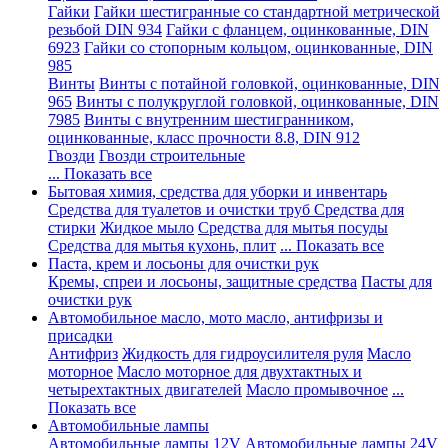
Гайки
Гайки шестигранные со стандартной метрической
резьбой DIN 934
Гайки с фланцем, оцинкованные, DIN
6923
Гайки со стопорным кольцом, оцинкованные, DIN
985
Винты
Винты с потайной головкой, оцинкованные, DIN
965
Винты с полукруглой головкой, оцинкованные, DIN
7985
Винты с внутренним шестигранником,
оцинкованные, класс прочности 8.8, DIN 912
Гвозди
Гвозди строительные
... Показать все
Бытовая химия, средства для уборки и инвентарь
Средства для туалетов и очистки труб
Средства для
стирки
Жидкое мыло
Средства для мытья посуды
Средства для мытья кухонь, плит
... Показать все
Паста, крем и лосьоны для очистки рук
Кремы, спреи и лосьоны, защитные средства
Пасты для
очистки рук
Автомобильное масло, мото масло, антифризы и
присадки
Антифриз
Жидкость для гидроусилителя руля
Масло
моторное
Масло моторное для двухтактных и
четырехтактных двигателей
Масло промывочное
...
Показать все
Автомобильные лампы
Автомобильные лампы 12V
Автомобильные лампы 24V