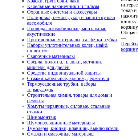
Краски, грунтовки, лаки
интере
Кабельные наконечники и гильзы
товар и
Охранные системы и аксессуары
нажмит
Полировка, ремонт, уход и защита кузова
кнопку
автомобиля
корзину
Провода автомобильные, монтажные,
Общая 
акустические
—
Протирочные материалы, салфетки, губки
Перейт
Наборы уплотнительных колец, шайб,
корзину
шплинтов
Сварочные материалы
Сверла, полотна, плашки, метчики,
миксеры для дрелей
Средства индивидуальной защиты
Стяжки кабельные, крепеж, держатели
Термоусадочные трубки, наборы
термоусадок
Строительная химия, товары для дома и
ремонта
Хомуты червячные, силовые, стальные
стяжки
Шиномонтаж
Шумоизоляционные материалы
Тумблеры, кнопки, клавиши, выключатели
Смазки и смазочные материалы