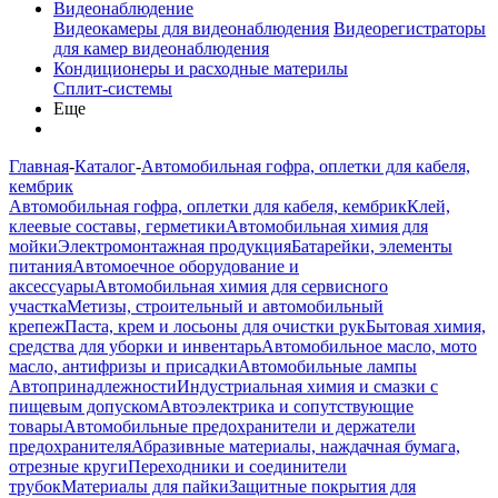
Видеонаблюдение
Видеокамеры для видеонаблюдения
Видеорегистраторы
для камер видеонаблюдения
Кондиционеры и расходные материлы
Сплит-системы
Еще
Главная
-
Каталог
-
Автомобильная гофра, оплетки для кабеля,
кембрик
Автомобильная гофра, оплетки для кабеля, кембрик
Клей,
клеевые составы, герметики
Автомобильная химия для
мойки
Электромонтажная продукция
Батарейки, элементы
питания
Автомоечное оборудование и
аксессуары
Автомобильная химия для сервисного
участка
Метизы, строительный и автомобильный
крепеж
Паста, крем и лосьоны для очистки рук
Бытовая химия,
средства для уборки и инвентарь
Автомобильное масло, мото
масло, антифризы и присадки
Автомобильные лампы
Автопринадлежности
Индустриальная химия и смазки с
пищевым допуском
Автоэлектрика и сопутствующие
товары
Автомобильные предохранители и держатели
предохранителя
Абразивные материалы, наждачная бумага,
отрезные круги
Переходники и соединители
трубок
Материалы для пайки
Защитные покрытия для