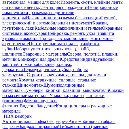
автомобиля, мешки для колес
Изолента, скотч, клейкие ленты,
сигнальные ленты, ленты для ограждений
Изолированные
наконечники, разъемы, соединители,
коннекторы
Наконечники и разъемы без изоляции
Ручной,
электрический и автомобильный инструмент
Краски,
грунтовки, лаки
Кабельные наконечники и гильзы
Охранные
системы и аксессуары
Полировка, ремонт, уход и защита
кузова автомобиля
Провода автомобильные, монтажные,
акустические
Протирочные материалы, салфетки,
губки
Наборы уплотнительных колец, шайб,
шплинтов
Сварочные материалы
Сверла, полотна, плашки,
метчики, миксеры для дрелей
Средства индивидуальной
защиты
Стяжки кабельные, крепеж,
держатели
Термоусадочные трубки, наборы
термоусадок
Строительная химия, товары для дома и
ремонта
Хомуты червячные, силовые, стальные
стяжки
Шиномонтаж
Шумоизоляционные
материалы
Тумблеры, кнопки, клавиши, выключатели
Смазки
и смазочные материалы
Упаковка, пакеты, зип-локи
(грипперы)
Металлорукав и
фитинги
Видеонаблюдение
Кондиционеры и расходные
материлы
-
ПВХ кембрик
Автомобильная гофра без разреза
Автомобильная гофра с
разрезом
Бандаж спиральный
Гибкая оплетка (змеиная