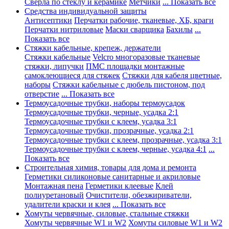
Сверла по стеклу и керамике
Метчики
... Показать все
Средства индивидуальной защиты
Антисептики
Перчатки рабочие, тканевые, ХБ, краги
Перчатки нитриловые
Маски сварщика
Бахилы
...
Показать все
Стяжки кабельные, крепеж, держатели
Стяжки кабельные
Velcro многоразовые тканевые
стяжки, липучки
ПМС площадки монтажные
самоклеющиеся для стяжек
Стяжки для кабеля цветные,
наборы
Стяжки кабельные с дюбель пистоном, под
отверстие
... Показать все
Термоусадочные трубки, наборы термоусадок
Термоусадочные трубки, черные, усадка 2:1
Термоусадочные трубки с клеем, усадка 3:1
Термоусадочные трубки, прозрачные, усадка 2:1
Термоусадочные трубки с клеем, прозрачные, усадка 3:1
Термоусадочные трубки с клеем, черные, усадка 4:1
...
Показать все
Строительная химия, товары для дома и ремонта
Герметики силиконовые санитарные и акриловые
Монтажная пена
Герметики клеевые
Клей
полиуретановый
Очистители, обезжириватели,
удалители краски и клея
... Показать все
Хомуты червячные, силовые, стальные стяжки
Хомуты червячные W1 и W2
Хомуты силовые W1 и W2