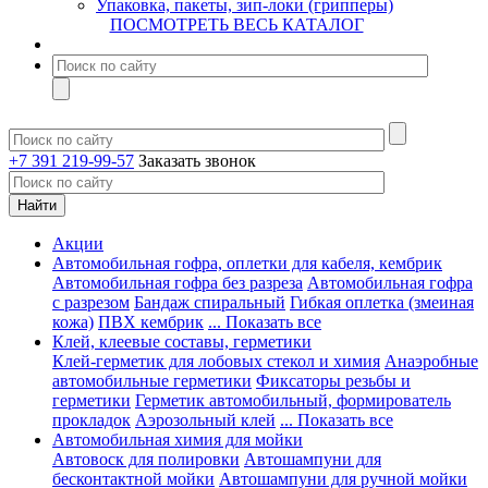
Упаковка, пакеты, зип-локи (грипперы)
ПОСМОТРЕТЬ ВЕСЬ КАТАЛОГ
+7 391 219-99-57
Заказать звонок
Акции
Автомобильная гофра, оплетки для кабеля, кембрик
Автомобильная гофра без разреза
Автомобильная гофра
с разрезом
Бандаж спиральный
Гибкая оплетка (змеиная
кожа)
ПВХ кембрик
... Показать все
Клей, клеевые составы, герметики
Клей-герметик для лобовых стекол и химия
Анаэробные
автомобильные герметики
Фиксаторы резьбы и
герметики
Герметик автомобильный, формирователь
прокладок
Аэрозольный клей
... Показать все
Автомобильная химия для мойки
Автовоск для полировки
Автошампуни для
бесконтактной мойки
Автошампуни для ручной мойки