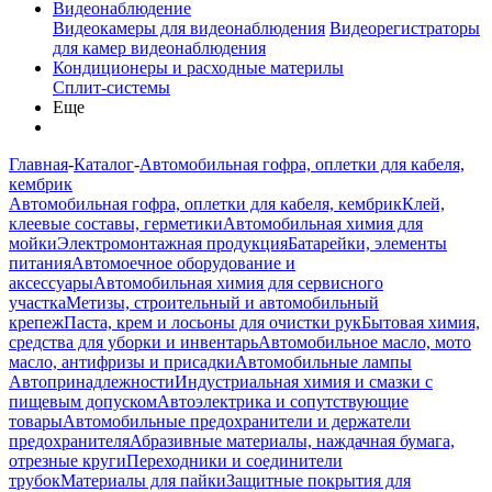
Видеонаблюдение
Видеокамеры для видеонаблюдения
Видеорегистраторы
для камер видеонаблюдения
Кондиционеры и расходные материлы
Сплит-системы
Еще
Главная
-
Каталог
-
Автомобильная гофра, оплетки для кабеля,
кембрик
Автомобильная гофра, оплетки для кабеля, кембрик
Клей,
клеевые составы, герметики
Автомобильная химия для
мойки
Электромонтажная продукция
Батарейки, элементы
питания
Автомоечное оборудование и
аксессуары
Автомобильная химия для сервисного
участка
Метизы, строительный и автомобильный
крепеж
Паста, крем и лосьоны для очистки рук
Бытовая химия,
средства для уборки и инвентарь
Автомобильное масло, мото
масло, антифризы и присадки
Автомобильные лампы
Автопринадлежности
Индустриальная химия и смазки с
пищевым допуском
Автоэлектрика и сопутствующие
товары
Автомобильные предохранители и держатели
предохранителя
Абразивные материалы, наждачная бумага,
отрезные круги
Переходники и соединители
трубок
Материалы для пайки
Защитные покрытия для