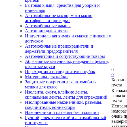
крепеж
Бытовая химия, средства для уборки и
инвентарь
Автомобильное масло, мото масло,
антифризы и присадки
Автомобильные лампы
Автопринадлежности
Индустриальная химия и смазки с пищевым
допуском
Автомобильные предохранители и
держатели предохранителя
Автоэлектрика и сопутствующие товары
Абразивные материалы, наждачная бумага,
отрезные круги
0
Переходники и соединители трубок
0
Материалы для пайки
Корзин
Защитные покрытия для автомобиля,
пуста
мешки для колес
К сожа
Изолента, скотч, клейкие ленты,
ваша ко
сигнальные ленты, ленты для ограждений
пуста.
Изолированные наконечники, разъемы,
Исправи
соединители, коннекторы
недора
Наконечники и разъемы без изоляции
очень п
Ручной, электрический и автомобильный
выберит
инструмент
каталог