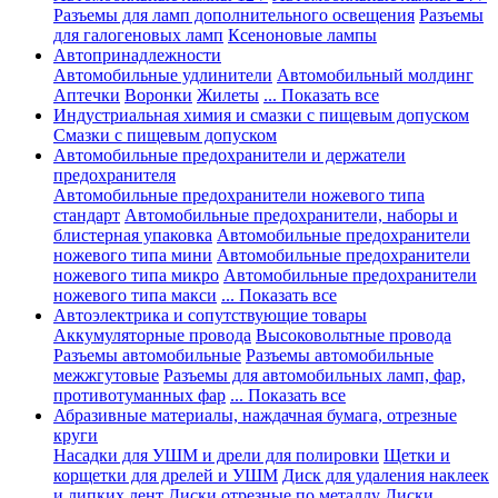
Разъемы для ламп дополнительного освещения
Разъемы
для галогеновых ламп
Ксеноновые лампы
Автопринадлежности
Автомобильные удлинители
Автомобильный молдинг
Аптечки
Воронки
Жилеты
... Показать все
Индустриальная химия и смазки с пищевым допуском
Смазки с пищевым допуском
Автомобильные предохранители и держатели
предохранителя
Автомобильные предохранители ножевого типа
стандарт
Автомобильные предохранители, наборы и
блистерная упаковка
Автомобильные предохранители
ножевого типа мини
Автомобильные предохранители
ножевого типа микро
Автомобильные предохранители
ножевого типа макси
... Показать все
Автоэлектрика и сопутствующие товары
Аккумуляторные провода
Высоковольтные провода
Разъемы автомобильные
Разъемы автомобильные
межжгутовые
Разъемы для автомобильных ламп, фар,
противотуманных фар
... Показать все
Абразивные материалы, наждачная бумага, отрезные
круги
Насадки для УШМ и дрели для полировки
Щетки и
корщетки для дрелей и УШМ
Диск для удаления наклеек
и липких лент
Диски отрезные по металлу
Диски