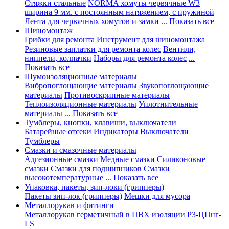
Стяжки стальные
NORMA хомуты червячные W3
ширина 9 мм. с постоянным натяжением, с пружиной
Лента для червячных хомутов и замки
... Показать все
Шиномонтаж
Грибки для ремонта
Инструмент для шиномонтажа
Резиновые заплатки для ремонта колес
Вентили,
ниппели, колпачки
Наборы для ремонта колес
...
Показать все
Шумоизоляционные материалы
Вибропоглощающие материалы
Звукопоглощающие
материалы
Противоскрипные материалы
Теплоизоляционные материалы
Уплотнительные
материалы
... Показать все
Тумблеры, кнопки, клавиши, выключатели
Батарейные отсеки
Индикаторы
Выключатели
Тумблеры
Смазки и смазочные материалы
Адгезионные смазки
Медные смазки
Силиконовые
смазки
Смазки для подшипников
Смазки
высокотемпературные
... Показать все
Упаковка, пакеты, зип-локи (грипперы)
Пакеты зип-лок (грипперы)
Мешки для мусора
Металлорукав и фитинги
Металлорукав герметичный в ПВХ изоляции Р3-ЦПнг-
LS