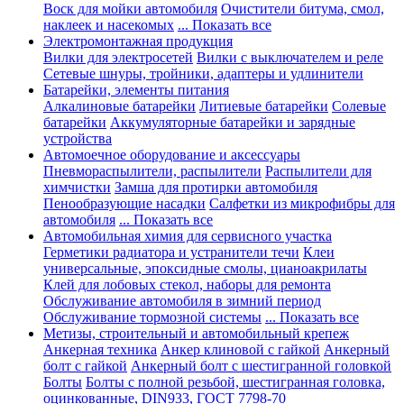
Воск для мойки автомобиля
Очистители битума, смол,
наклеек и насекомых
... Показать все
Электромонтажная продукция
Вилки для электросетей
Вилки с выключателем и реле
Сетевые шнуры, тройники, адаптеры и удлинители
Батарейки, элементы питания
Алкалиновые батарейки
Литиевые батарейки
Солевые
батарейки
Аккумуляторные батарейки и зарядные
устройства
Автомоечное оборудование и аксессуары
Пневмораспылители, распылители
Распылители для
химчистки
Замша для протирки автомобиля
Пенообразующие насадки
Салфетки из микрофибры для
автомобиля
... Показать все
Автомобильная химия для сервисного участка
Герметики радиатора и устранители течи
Клеи
универсальные, эпоксидные смолы, цианоакрилаты
Клей для лобовых стекол, наборы для ремонта
Обслуживание автомобиля в зимний период
Обслуживание тормозной системы
... Показать все
Метизы, строительный и автомобильный крепеж
Анкерная техника
Анкер клиновой с гайкой
Анкерный
болт с гайкой
Анкерный болт с шестигранной головкой
Болты
Болты с полной резьбой, шестигранная головка,
оцинкованные, DIN933, ГОСТ 7798-70