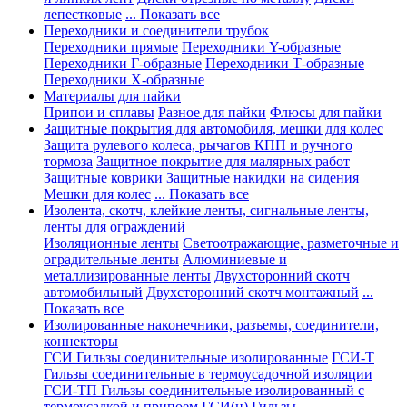
лепестковые
... Показать все
Переходники и соединители трубок
Переходники прямые
Переходники Y-образные
Переходники Г-образные
Переходники Т-образные
Переходники Х-образные
Материалы для пайки
Припои и сплавы
Разное для пайки
Флюсы для пайки
Защитные покрытия для автомобиля, мешки для колес
Защита рулевого колеса, рычагов КПП и ручного
тормоза
Защитное покрытие для малярных работ
Защитные коврики
Защитные накидки на сидения
Мешки для колес
... Показать все
Изолента, скотч, клейкие ленты, сигнальные ленты,
ленты для ограждений
Изоляционные ленты
Светоотражающие, разметочные и
оградительные ленты
Алюминиевые и
металлизированные ленты
Двухсторонний скотч
автомобильный
Двухсторонний скотч монтажный
...
Показать все
Изолированные наконечники, разъемы, соединители,
коннекторы
ГСИ Гильзы соединительные изолированные
ГСИ-Т
Гильзы соединительные в термоусадочной изоляции
ГСИ-ТП Гильзы соединительные изолированный с
термоусадкой и припоем
ГСИ(н) Гильзы