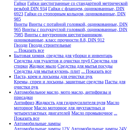
Гайки
Гайки шестигранные со стандартной метрической
резьбой DIN 934
Гайки с фланцем, оцинкованные, DIN
6923
Гайки со стопорным кольцом, оцинкованные, DIN
985
Винты
Винты с потайной головкой, оцинкованные, DIN
965
Винты с полукруглой головкой, оцинкованные, DIN
7985
Винты с внутренним шестигранником,
оцинкованные, класс прочности 8.8, DIN 912
Гвозди
Гвозди строительные
... Показать все
Бытовая химия, средства для уборки и инвентарь
Средства для туалетов и очистки труб
Средства для
стирки
Жидкое мыло
Средства для мытья посуды
Средства для мытья кухонь, плит
... Показать все
Паста, крем и лосьоны для очистки рук
Кремы, спреи и лосьоны, защитные средства
Пасты для
очистки рук
Автомобильное масло, мото масло, антифризы и
присадки
Антифриз
Жидкость для гидроусилителя руля
Масло
моторное
Масло моторное для двухтактных и
четырехтактных двигателей
Масло промывочное
...
Показать все
Автомобильные лампы
Автомобильные лампы 12V
Автомобильные лампы 24V