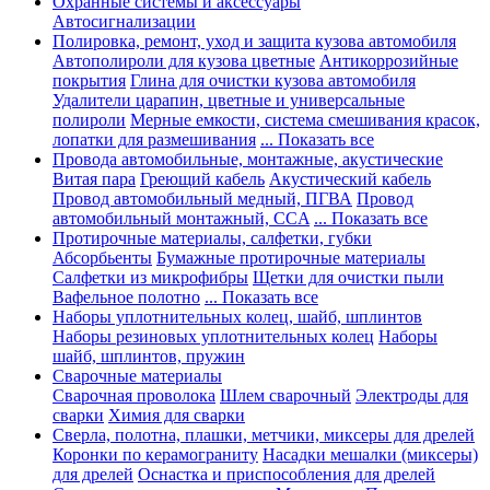
Охранные системы и аксессуары
Автосигнализации
Полировка, ремонт, уход и защита кузова автомобиля
Автополироли для кузова цветные
Антикоррозийные
покрытия
Глина для очистки кузова автомобиля
Удалители царапин, цветные и универсальные
полироли
Мерные емкости, система смешивания красок,
лопатки для размешивания
... Показать все
Провода автомобильные, монтажные, акустические
Витая пара
Греющий кабель
Акустический кабель
Провод автомобильный медный, ПГВА
Провод
автомобильный монтажный, CCA
... Показать все
Протирочные материалы, салфетки, губки
Абсорбьенты
Бумажные протирочные материалы
Салфетки из микрофибры
Щетки для очистки пыли
Вафельное полотно
... Показать все
Наборы уплотнительных колец, шайб, шплинтов
Наборы резиновых уплотнительных колец
Наборы
шайб, шплинтов, пружин
Сварочные материалы
Сварочная проволока
Шлем сварочный
Электроды для
сварки
Химия для сварки
Сверла, полотна, плашки, метчики, миксеры для дрелей
Коронки по керамограниту
Насадки мешалки (миксеры)
для дрелей
Оснастка и приспособления для дрелей