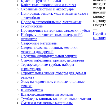
Краски, грунтовки, лаки
интере
Кабельные наконечники и гильзы
товар и
Охранные системы и аксессуары
нажмит
Полировка, ремонт, уход и защита кузова
кнопку
автомобиля
корзину
Провода автомобильные, монтажные,
Общая 
акустические
—
Протирочные материалы, салфетки, губки
Перейт
Наборы уплотнительных колец, шайб,
корзину
шплинтов
Сварочные материалы
Сверла, полотна, плашки, метчики,
миксеры для дрелей
Средства индивидуальной защиты
Стяжки кабельные, крепеж, держатели
Термоусадочные трубки, наборы
термоусадок
Строительная химия, товары для дома и
ремонта
Хомуты червячные, силовые, стальные
стяжки
Шиномонтаж
Шумоизоляционные материалы
Тумблеры, кнопки, клавиши, выключатели
Смазки и смазочные материалы