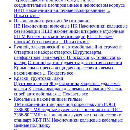
соединительные изолированные в нейлоновом корпусе
НВИ Наконечники вилочные изолированные
...
Показать все
Наконечники и разъемы без изоляции
НВ Наконечники вилочные
НК Наконечники кольцевые
без изоляции
НШВ наконечники штыревые втулочные
РП-М Разъем плоский без изоляции
РП-П Разъем
плоский без изоляции
... Показать все
Ручной, электрический и автомобильный инструмент
Отвертки и наборы отверток
Шуруповерты,
перфораторы, гайковерты
Плоскогубцы, тонкогубцы,
клещи
Стрипперы, инструменты для снятия изоляции
Кримперы и пресс-клещи для опрессовки клемм и
наконечников
... Показать все
Краски, грунтовки, лаки
Грунтовки-спрей
Жидкая резина
Защитная удаляемая
краска
Краска-карандаш для ремонта царапин
Краска-
спрей автомобильная
... Показать все
Кабельные наконечники и гильзы
ТМ наконечники медные под опрессовку по ГОСТ
7386-80
ТМЛ медные луженые наконечники по ГОСТ
7386-80
ТМЛс наконечники луженые под опрессовку
стандарт КВТ
ПМ Наконечники кольцевые кабельные
медные под пайку