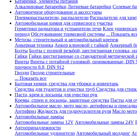
Батарейки, элементы питания
Алкалиновые батарейки
Литиевые батарейки
Солевые ба
Автомоечное оборудование и аксессуары
Пневмораспылители, распылители
Распылители для хим
Автомобильная химия для сервисного участка
Герметики радиатора и устранители течи
Клеи универсал
период
Обслуживание тормозной системы
... Показать вс
Метизы, строительный и автомобильный крепеж
Анкерная техника
Анкер клиновой с гайкой
Анкерный бо
Болты
Болты с полной резьбой, шестигранная головка, 
Гайки
Гайки шестигранные со стандартной метрической 
Винты
Винты с потайной головкой, оцинкованные, DIN 
прочности 8.8, DIN 912
Гвозди
Гвозди строительные
... Показать все
Бытовая химия, средства для уборки и инвентарь
Средства для туалетов и очистки труб
Средства для стир
Паста, крем и лосьоны для очистки рук
Кремы, спреи и лосьоны, защитные средства
Пасты для о
Автомобильное масло, мото масло, антифризы и присадк
Антифриз
Жидкость для гидроусилителя руля
Масло мото
Автомобильные лампы
Автомобильные лампы 12V
Автомобильные лампы 24V
Автопринадлежности
Автомобильные удлинители
Автомобильный молдинг
Ап