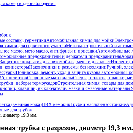
для камер видеонаблюдения
мбрик
ые составы, герметики
Автомобильная химия для мойки
Электро
я химия для сервисного участка
Метизы, строительный и автом
ное масло, мото масло, антифризы и присадки
Автомобильные
томобильные предохранители и держатели предохранителя
Абраз
Защитные покрытия для автомобиля, мешки для колес
Изолента, 
и, коннекторы
Наконечники и разъемы без изоляции
Ручной, эле
ессуары
Полировка, ремонт, уход и защита кузова автомобиля
Про
йб, шплинтов
Сварочные материалы
Сверла, полотна, плашки, ме
трубки, наборы термоусадок
Строительная химия, товары для дом
 кнопки, клавиши, выключатели
Смазки и смазочные материалы
У
лы
летка (змеиная кожа)
ПВХ кембрик
Трубки маслобензостойкие
Ада
вые для трубок
 диаметр 19,3 мм.
ая трубка с разрезом, диаметр 19,3 мм.