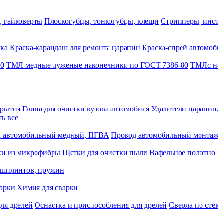
, гайковерты
Плоскогубцы, тонкогубцы, клещи
Стрипперы, инст
ска
Краска-карандаш для ремонта царапин
Краска-спрей автомоб
80
ТМЛ медные луженые наконечники по ГОСТ 7386-80
ТМЛс на
крытия
Глина для очистки кузова автомобиля
Удалители царапин
ть все
 автомобильный медный, ПГВА
Провод автомобильный монта
ки из микрофибры
Щетки для очистки пыли
Вафельное полотно
 шплинтов, пружин
варки
Химия для сварки
ля дрелей
Оснастка и приспособления для дрелей
Сверла по сте