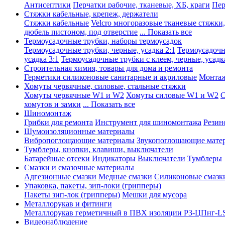
Антисептики
Перчатки рабочие, тканевые, ХБ, краги
Пер
Стяжки кабельные, крепеж, держатели
Стяжки кабельные
Velcro многоразовые тканевые стяжки
дюбель пистоном, под отверстие
... Показать все
Термоусадочные трубки, наборы термоусадок
Термоусадочные трубки, черные, усадка 2:1
Термоусадочны
усадка 3:1
Термоусадочные трубки с клеем, черные, усадка
Строительная химия, товары для дома и ремонта
Герметики силиконовые санитарные и акриловые
Монтаж
Хомуты червячные, силовые, стальные стяжки
Хомуты червячные W1 и W2
Хомуты силовые W1 и W2
С
хомутов и замки
... Показать все
Шиномонтаж
Грибки для ремонта
Инструмент для шиномонтажа
Резин
Шумоизоляционные материалы
Вибропоглощающие материалы
Звукопоглощающие мате
Тумблеры, кнопки, клавиши, выключатели
Батарейные отсеки
Индикаторы
Выключатели
Тумблеры
Смазки и смазочные материалы
Адгезионные смазки
Медные смазки
Силиконовые смазк
Упаковка, пакеты, зип-локи (грипперы)
Пакеты зип-лок (грипперы)
Мешки для мусора
Металлорукав и фитинги
Металлорукав герметичный в ПВХ изоляции Р3-ЦПнг-L
Видеонаблюдение