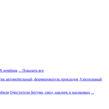
Х кембрик
... Показать все
тик автомобильный, формирователь прокладок
Аэрозольный
обиля
Очистители битума, смол, наклеек и насекомых
...