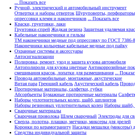
... Показать все
Ручной, электрический и автомобильный инструмент
Отвертки и наборы отверток
Шуруповерты, перфораторы
опрессовки клемм и наконечников
... Показать все
Краски, грунтовки, лаки
Грунтовки-спрей
Жидкая резина
Защитная удаляемая кра
Кабельные наконечники и гильзы
ТМ наконечники медные под опрессовку по ГОСТ 7386-
Наконечники кольцевые кабельные медные под пайку
Охранные системы и аксессуары
Автосигнализации
Полировка, ремонт, уход и защита кузова автомобиля
Автополироли для кузова цветные
Антикоррозийные по
смешивания красок, лопатки для размешивания
... Показа
Провода автомобильные, монтажные, акустические
Витая пара
Греющий кабель
Акустический кабель
Провод
Протирочные материалы, салфетки, губки
Абсорбьенты
Бумажные протирочные материалы
Салфет
Наборы уплотнительных колец, шайб, шплинтов
Наборы резиновых уплотнительных колец
Наборы шайб,
Сварочные материалы
Сварочная проволока
Шлем сварочный
Электроды для с
Сверла, полотна, плашки, метчики, миксеры для дрелей
Коронки по керамограниту
Насадки мешалки (миксеры) д
Средства индивидуальной защиты