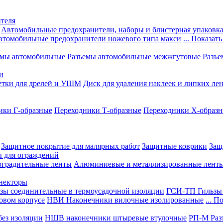
теля
Автомобильные предохранители, наборы и блистерная упаковк
втомобильные предохранители ножевого типа макси
... Показать
емы автомобильные
Разъемы автомобильные межжгутовые
Разъе
и
етки для дрелей и УШМ
Диск для удаления наклеек и липких ле
ики Г-образные
Переходники Т-образные
Переходники Х-образ
Защитное покрытие для малярных работ
Защитные коврики
Защ
ы для ограждений
оградительные ленты
Алюминиевые и металлизированные лент
ннекторы
зы соединительные в термоусадочной изоляции
ГСИ-ТП Гильзы 
овом корпусе
НВИ Наконечники вилочные изолированные
... П
ез изоляции
НШВ наконечники штыревые втулочные
РП-М Раз