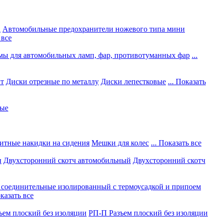
а
Автомобильные предохранители ножевого типа мини
 все
мы для автомобильных ламп, фар, противотуманных фар
...
нт
Диски отрезные по металлу
Диски лепестковые
... Показать
ные
итные накидки на сидения
Мешки для колес
... Показать все
ы
Двухсторонний скотч автомобильный
Двухсторонний скотч
соединительные изолированный с термоусадкой и припоем
оказать все
ъем плоский без изоляции
РП-П Разъем плоский без изоляции