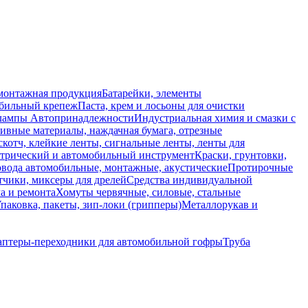
монтажная продукция
Батарейки, элементы
обильный крепеж
Паста, крем и лосьоны для очистки
 лампы
Автопринадлежности
Индустриальная химия и смазки с
ивные материалы, наждачная бумага, отрезные
скотч, клейкие ленты, сигнальные ленты, ленты для
ктрический и автомобильный инструмент
Краски, грунтовки,
вода автомобильные, монтажные, акустические
Протирочные
тчики, миксеры для дрелей
Средства индивидуальной
а и ремонта
Хомуты червячные, силовые, стальные
паковка, пакеты, зип-локи (грипперы)
Металлорукав и
птеры-переходники для автомобильной гофры
Труба