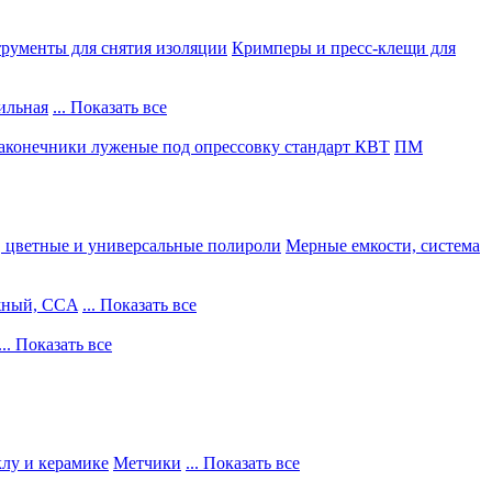
рументы для снятия изоляции
Кримперы и пресс-клещи для
ильная
... Показать все
конечники луженые под опрессовку стандарт КВТ
ПМ
, цветные и универсальные полироли
Мерные емкости, система
жный, CCA
... Показать все
... Показать все
клу и керамике
Метчики
... Показать все