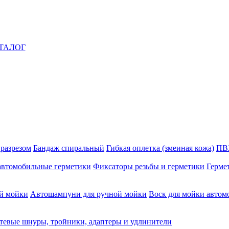
ТАЛОГ
 разрезом
Бандаж спиральный
Гибкая оплетка (змеиная кожа)
ПВ
автомобильные герметики
Фиксаторы резьбы и герметики
Герме
й мойки
Автошампуни для ручной мойки
Воск для мойки автом
тевые шнуры, тройники, адаптеры и удлинители