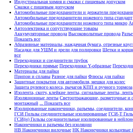
Индустриальная химия и смазки с пищевым допуском
Смазки с пищевым допуском
Автомобильные предохранители и держатели предохрани
Автомобильные предохранители ножевого типа стандарт
Автомобильные предохранители ножевого типа микро
А
Автоэлектрика и сопутствующие товары
Аккумуляторные провода
Высоковольтные провода
Разъ
Показать все
Абразивные материалы, наждачная бумага, отрезные круг
Насадки для УШМ и дрели для полировки
Щетки и корщ
все
Переходники и соединители трубок
Переходники прямые
Переходники Y-образные
Переходн
Материалы для пайки
Припои и сплавы
Разное для пайки
Флюсы для пайки
Защитные покрытия для автомобиля, мешки для колес
Защита рулевого колеса, рычагов КПП и ручного тормоза
Изолента, скотч, клейкие ленты, сигнальные ленты, лент
Изоляционные ленты
Светоотражающие, разметочные и 
монтажный
... Показать все
Изолированные наконечники, разъемы, соединители, ко
ГСИ Гильзы соединительные изолированные
ГСИ-Т Гиль
ГСИ(н) Гильзы соединительные изолированные в нейлон
Наконечники и разъемы без изоляции
НВ Наконечники вилочные
НК Наконечники кольцевые б