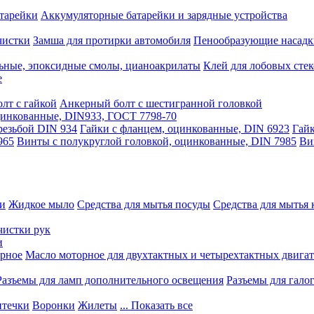
тарейки
Аккумуляторные батарейки и зарядные устройства
чистки
Замша для протирки автомобиля
Пенообразующие насадк
ьные, эпоксидные смолы, цианоакрилаты
Клей для лобовых стек
е
лт с гайкой
Анкерный болт с шестигранной головкой
оцинкованные, DIN933, ГОСТ 7798-70
резьбой DIN 934
Гайки с фланцем, оцинкованные, DIN 6923
Гайк
965
Винты с полукруглой головкой, оцинкованные, DIN 7985
Ви
ки
Жидкое мыло
Средства для мытья посуды
Средства для мытья 
чистки рук
и
рное
Масло моторное для двухтактных и четырехтактных двига
Разъемы для ламп дополнительного освещения
Разъемы для гало
течки
Воронки
Жилеты
... Показать все