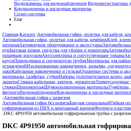
Видеокамеры для видеонаблюдения
Видеорегистраторы 
Кондиционеры и расходные материлы
Сплит-системы
Еще
Главная
-
Каталог
-
Автомобильная гофра, оплетки для кабеля, ке
Автомобильная гофра, оплетки для кабеля, кембрик
Клей, клеев
питания
Автомоечное оборудование и аксессуары
Автомобильна
рук
Бытовая химия, средства для уборки и инвентарь
Автомобиль
пищевым допуском
Автоэлектрика и сопутствующие товары
Ав
круги
Переходники и соединители трубок
Материалы для пайки
ограждений
Изолированные наконечники, разъемы, соединител
лаки
Кабельные наконечники и гильзы
Охранные системы и акс
материалы, салфетки, губки
Наборы уплотнительных колец, ша
защиты
Стяжки кабельные, крепеж, держатели
Термоусадочные 
стяжки
Шиномонтаж
Шумоизоляционные материалы
Тумблеры,
фитинги
Видеонаблюдение
Кондиционеры и расходные матери
-
Автомобильная гофра с разрезом
Автомобильная гофра без разреза
Бандаж спиральный
Гибкая оп
гофрированная из ПВХ и монтажный крепеж
Фитинги пластико
-
DKC 4P91950 автомобильная гофрированная трубка с разрезом,
DKC 4P91950 автомобильная гофрированн