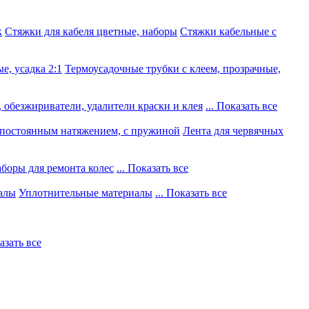
к
Стяжки для кабеля цветные, наборы
Стяжки кабельные с
е, усадка 2:1
Термоусадочные трубки с клеем, прозрачные,
 обезжириватели, удалители краски и клея
... Показать все
постоянным натяжением, с пружиной
Лента для червячных
боры для ремонта колес
... Показать все
алы
Уплотнительные материалы
... Показать все
казать все