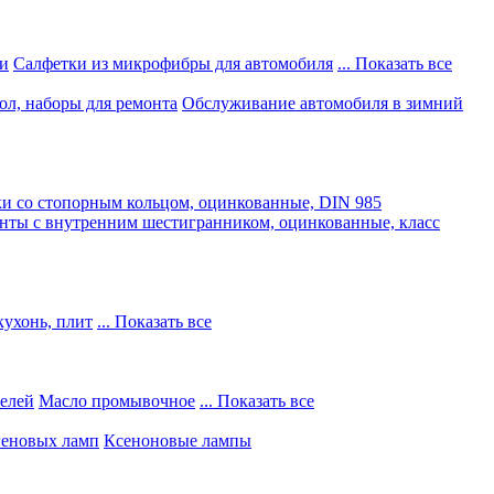
и
Салфетки из микрофибры для автомобиля
... Показать все
ол, наборы для ремонта
Обслуживание автомобиля в зимний
и со стопорным кольцом, оцинкованные, DIN 985
нты с внутренним шестигранником, оцинкованные, класс
кухонь, плит
... Показать все
телей
Масло промывочное
... Показать все
геновых ламп
Ксеноновые лампы