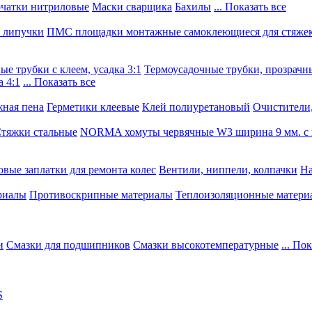
чатки нитриловые
Маски сварщика
Бахилы
... Показать все
, липучки
ПМС площадки монтажные самоклеющиеся для стяже
е трубки с клеем, усадка 3:1
Термоусадочные трубки, прозрачны
 4:1
... Показать все
ная пена
Герметики клеевые
Клей полиуретановый
Очистители,
тяжки стальные
NORMA хомуты червячные W3 ширина 9 мм. с 
овые заплатки для ремонта колес
Вентили, ниппели, колпачки
На
риалы
Противоскрипные материалы
Теплоизоляционные матери
и
Смазки для подшипников
Смазки высокотемпературные
... По
S