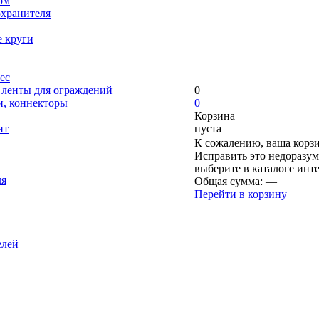
ом
охранителя
е круги
ес
, ленты для ограждений
0
и, коннекторы
0
Корзина
нт
пуста
К сожалению, ваша корзи
Исправить это недоразум
выберите в каталоге инт
ля
Общая сумма:
—
Перейти в корзину
елей