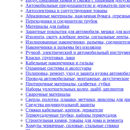
Индустриальная химия и смазки с пищевым допуск
Автомобильные предохранители и держатели пред
Автоэлектрика и сопутствующие товары
Абразивные материалы, наждачная бумага, отрезны
Переходники и соединители трубок
Материалы для пайки
Защитные покрытия для автомобиля, мешки для кол
Изолента, скотч, клейкие ленты, сигнальные ленты
Изолированные наконечники, разъемы, соединител
Наконечники и разъемы без изоляции
Ручной, электрический и автомобильный инструме
Краски, грунтовки, лаки
Кабельные наконечники и гильзы
Охранные системы и аксессуары
Полировка, ремонт, уход и защита кузова автомоби
Провода автомобильные, монтажные, акустические
Протирочные материалы, салфетки, губки
Наборы уплотнительных колец, шайб, шплинтов
Сварочные материалы
Сверла, полотна, плашки, метчики, миксеры для др
Средства индивидуальной защиты
Стяжки кабельные, крепеж, держатели
Термоусадочные трубки, наборы термоусадок
Строительная химия, товары для дома и ремонта
Хомуты червячные, силовые, стальные стяжки