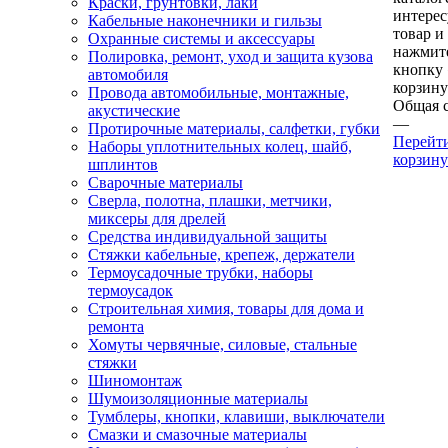
Краски, грунтовки, лаки
интере
Кабельные наконечники и гильзы
товар и
Охранные системы и аксессуары
нажмит
Полировка, ремонт, уход и защита кузова
кнопку
автомобиля
корзину
Провода автомобильные, монтажные,
Общая 
акустические
—
Протирочные материалы, салфетки, губки
Перейт
Наборы уплотнительных колец, шайб,
корзину
шплинтов
Сварочные материалы
Сверла, полотна, плашки, метчики,
миксеры для дрелей
Средства индивидуальной защиты
Стяжки кабельные, крепеж, держатели
Термоусадочные трубки, наборы
термоусадок
Строительная химия, товары для дома и
ремонта
Хомуты червячные, силовые, стальные
стяжки
Шиномонтаж
Шумоизоляционные материалы
Тумблеры, кнопки, клавиши, выключатели
Смазки и смазочные материалы