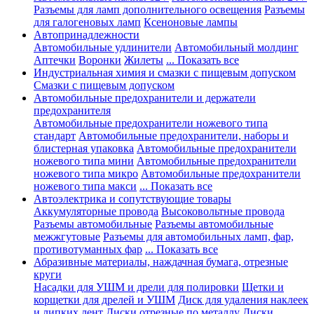
Разъемы для ламп дополнительного освещения
Разъемы
для галогеновых ламп
Ксеноновые лампы
Автопринадлежности
Автомобильные удлинители
Автомобильный молдинг
Аптечки
Воронки
Жилеты
... Показать все
Индустриальная химия и смазки с пищевым допуском
Смазки с пищевым допуском
Автомобильные предохранители и держатели
предохранителя
Автомобильные предохранители ножевого типа
стандарт
Автомобильные предохранители, наборы и
блистерная упаковка
Автомобильные предохранители
ножевого типа мини
Автомобильные предохранители
ножевого типа микро
Автомобильные предохранители
ножевого типа макси
... Показать все
Автоэлектрика и сопутствующие товары
Аккумуляторные провода
Высоковольтные провода
Разъемы автомобильные
Разъемы автомобильные
межжгутовые
Разъемы для автомобильных ламп, фар,
противотуманных фар
... Показать все
Абразивные материалы, наждачная бумага, отрезные
круги
Насадки для УШМ и дрели для полировки
Щетки и
корщетки для дрелей и УШМ
Диск для удаления наклеек
и липких лент
Диски отрезные по металлу
Диски