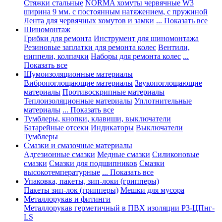
Стяжки стальные
NORMA хомуты червячные W3
ширина 9 мм. с постоянным натяжением, с пружиной
Лента для червячных хомутов и замки
... Показать все
Шиномонтаж
Грибки для ремонта
Инструмент для шиномонтажа
Резиновые заплатки для ремонта колес
Вентили,
ниппели, колпачки
Наборы для ремонта колес
...
Показать все
Шумоизоляционные материалы
Вибропоглощающие материалы
Звукопоглощающие
материалы
Противоскрипные материалы
Теплоизоляционные материалы
Уплотнительные
материалы
... Показать все
Тумблеры, кнопки, клавиши, выключатели
Батарейные отсеки
Индикаторы
Выключатели
Тумблеры
Смазки и смазочные материалы
Адгезионные смазки
Медные смазки
Силиконовые
смазки
Смазки для подшипников
Смазки
высокотемпературные
... Показать все
Упаковка, пакеты, зип-локи (грипперы)
Пакеты зип-лок (грипперы)
Мешки для мусора
Металлорукав и фитинги
Металлорукав герметичный в ПВХ изоляции Р3-ЦПнг-
LS