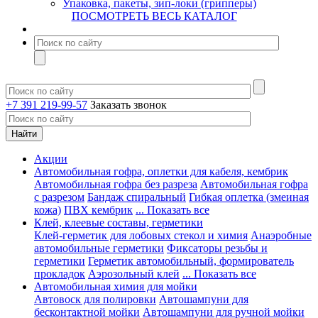
Упаковка, пакеты, зип-локи (грипперы)
ПОСМОТРЕТЬ ВЕСЬ КАТАЛОГ
+7 391 219-99-57
Заказать звонок
Акции
Автомобильная гофра, оплетки для кабеля, кембрик
Автомобильная гофра без разреза
Автомобильная гофра
с разрезом
Бандаж спиральный
Гибкая оплетка (змеиная
кожа)
ПВХ кембрик
... Показать все
Клей, клеевые составы, герметики
Клей-герметик для лобовых стекол и химия
Анаэробные
автомобильные герметики
Фиксаторы резьбы и
герметики
Герметик автомобильный, формирователь
прокладок
Аэрозольный клей
... Показать все
Автомобильная химия для мойки
Автовоск для полировки
Автошампуни для
бесконтактной мойки
Автошампуни для ручной мойки