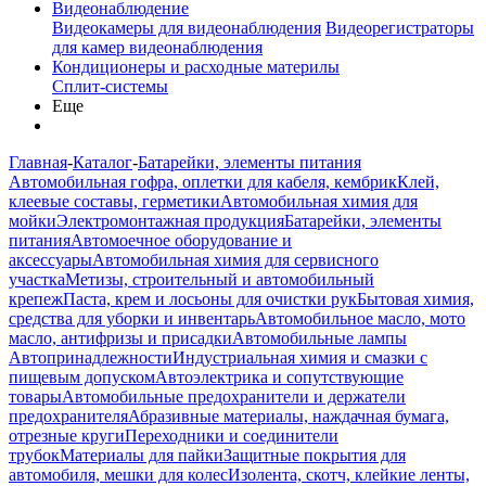
Видеонаблюдение
Видеокамеры для видеонаблюдения
Видеорегистраторы
для камер видеонаблюдения
Кондиционеры и расходные материлы
Сплит-системы
Еще
Главная
-
Каталог
-
Батарейки, элементы питания
Автомобильная гофра, оплетки для кабеля, кембрик
Клей,
клеевые составы, герметики
Автомобильная химия для
мойки
Электромонтажная продукция
Батарейки, элементы
питания
Автомоечное оборудование и
аксессуары
Автомобильная химия для сервисного
участка
Метизы, строительный и автомобильный
крепеж
Паста, крем и лосьоны для очистки рук
Бытовая химия,
средства для уборки и инвентарь
Автомобильное масло, мото
масло, антифризы и присадки
Автомобильные лампы
Автопринадлежности
Индустриальная химия и смазки с
пищевым допуском
Автоэлектрика и сопутствующие
товары
Автомобильные предохранители и держатели
предохранителя
Абразивные материалы, наждачная бумага,
отрезные круги
Переходники и соединители
трубок
Материалы для пайки
Защитные покрытия для
автомобиля, мешки для колес
Изолента, скотч, клейкие ленты,