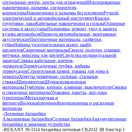
сигнальные ленты, ленты для ограждений
Изолированные
наконечники, разъемы, соединители,
коннекторы
Наконечники и разъемы без изоляции
Ручной,
электрический и автомобильный инструмент
Краски,
грунтовки, лаки
Кабельные наконечники и гильзы
Охранные
системы и аксессуары
Полировка, ремонт, уход и защита
кузова автомобиля
Провода автомобильные, монтажные,
акустические
Протирочные материалы, салфетки,
губки
Наборы уплотнительных колец, шайб,
шплинтов
Сварочные материалы
Сверла, полотна, плашки,
метчики, миксеры для дрелей
Средства индивидуальной
защиты
Стяжки кабельные, крепеж,
держатели
Термоусадочные трубки, наборы
термоусадок
Строительная химия, товары для дома и
ремонта
Хомуты червячные, силовые, стальные
стяжки
Шиномонтаж
Шумоизоляционные
материалы
Тумблеры, кнопки, клавиши, выключатели
Смазки
и смазочные материалы
Упаковка, пакеты, зип-локи
(грипперы)
Металлорукав и
фитинги
Видеонаблюдение
Кондиционеры и расходные
материлы
-
Литиевые батарейки
Алкалиновые батарейки
Солевые батарейки
Аккумуляторные
батарейки и зарядные устройства
-
REXANT 39-1114 батарейка литиевая CR2032 3В блистер 1