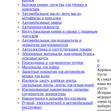
крепеж
Бытовая химия, средства для уборки и
инвентарь
Автомобильное масло, мото масло,
антифризы и присадки
Автомобильные лампы
Автопринадлежности
Индустриальная химия и смазки с пищевым
допуском
Автомобильные предохранители и
держатели предохранителя
Автоэлектрика и сопутствующие товары
Абразивные материалы, наждачная бумага,
отрезные круги
0
Переходники и соединители трубок
0
Материалы для пайки
Корзин
Защитные покрытия для автомобиля,
пуста
мешки для колес
К сожа
Изолента, скотч, клейкие ленты,
ваша ко
сигнальные ленты, ленты для ограждений
пуста.
Изолированные наконечники, разъемы,
Исправи
соединители, коннекторы
недора
Наконечники и разъемы без изоляции
очень п
Ручной, электрический и автомобильный
выберит
инструмент
каталог