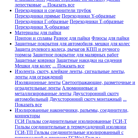
лепестковые
... Показать все
Переходники и соединители трубок
Переходники прямые
Переходники Y-образные
Переходники Г-образные
Переходники Т-образные
Переходники Х-образные
Материалы для пайки
Припои и сплавы
Разное для пайки
Флюсы для пайки
Защитные покрытия для автомобиля, мешки для колес
Защита рулевого колеса, рычагов КПП и ручного
тормоза
Защитное покрытие для малярных работ
Защитные коврики
Защитные накидки на сидения
Мешки для колес
... Показать все
Изолента, скотч, клейкие ленты, сигнальные ленты,
ленты для ограждений
Изоляционные ленты
Светоотражающие, разметочные и
оградительные ленты
Алюминиевые и
металлизированные ленты
Двухсторонний скотч
автомобильный
Двухсторонний скотч монтажный
...
Показать все
Изолированные наконечники, разъемы, соединители,
коннекторы
ГСИ Гильзы соединительные изолированные
ГСИ-Т
Гильзы соединительные в термоусадочной изоляции
ГСИ-ТП Гильзы соединительные изолированный с
термоусадкой и припоем
ГСИ(н) Гильзы