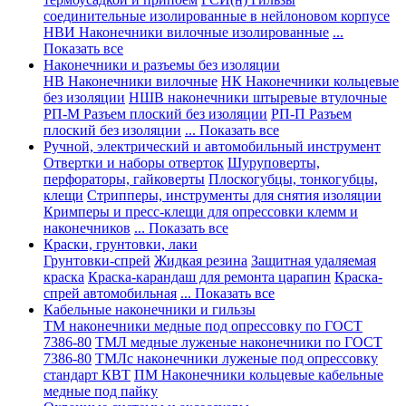
соединительные изолированные в нейлоновом корпусе
НВИ Наконечники вилочные изолированные
...
Показать все
Наконечники и разъемы без изоляции
НВ Наконечники вилочные
НК Наконечники кольцевые
без изоляции
НШВ наконечники штыревые втулочные
РП-М Разъем плоский без изоляции
РП-П Разъем
плоский без изоляции
... Показать все
Ручной, электрический и автомобильный инструмент
Отвертки и наборы отверток
Шуруповерты,
перфораторы, гайковерты
Плоскогубцы, тонкогубцы,
клещи
Стрипперы, инструменты для снятия изоляции
Кримперы и пресс-клещи для опрессовки клемм и
наконечников
... Показать все
Краски, грунтовки, лаки
Грунтовки-спрей
Жидкая резина
Защитная удаляемая
краска
Краска-карандаш для ремонта царапин
Краска-
спрей автомобильная
... Показать все
Кабельные наконечники и гильзы
ТМ наконечники медные под опрессовку по ГОСТ
7386-80
ТМЛ медные луженые наконечники по ГОСТ
7386-80
ТМЛс наконечники луженые под опрессовку
стандарт КВТ
ПМ Наконечники кольцевые кабельные
медные под пайку