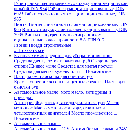
Гайки
Гайки шестигранные со стандартной метрической
резьбой DIN 934
Гайки с фланцем, оцинкованные, DIN
6923
Гайки со стопорным кольцом, оцинкованные, DIN
985
Винты
Винты с потайной головкой, оцинкованные, DIN
965
Винты с полукруглой головкой, оцинкованные, DIN
7985
Винты с внутренним шестигранником,
оцинкованные, класс прочности 8.8, DIN 912
Гвозди
Гвозди строительные
... Показать все
Бытовая химия, средства для уборки и инвентарь
Средства для туалетов и очистки труб
Средства для
стирки
Жидкое мыло
Средства для мытья посуды
Средства для мытья кухонь, плит
... Показать все
Паста, крем и лосьоны для очистки рук
Кремы, спреи и лосьоны, защитные средства
Пасты для
очистки рук
Автомобильное масло, мото масло, антифризы и
присадки
Антифриз
Жидкость для гидроусилителя руля
Масло
моторное
Масло моторное для двухтактных и
четырехтактных двигателей
Масло промывочное
...
Показать все
Автомобильные лампы
Автомобильные лампы 12V
Автомобильные лампы 24V