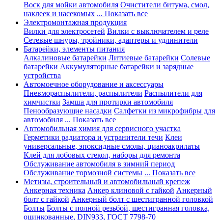
Воск для мойки автомобиля
Очистители битума, смол,
наклеек и насекомых
... Показать все
Электромонтажная продукция
Вилки для электросетей
Вилки с выключателем и реле
Сетевые шнуры, тройники, адаптеры и удлинители
Батарейки, элементы питания
Алкалиновые батарейки
Литиевые батарейки
Солевые
батарейки
Аккумуляторные батарейки и зарядные
устройства
Автомоечное оборудование и аксессуары
Пневмораспылители, распылители
Распылители для
химчистки
Замша для протирки автомобиля
Пенообразующие насадки
Салфетки из микрофибры для
автомобиля
... Показать все
Автомобильная химия для сервисного участка
Герметики радиатора и устранители течи
Клеи
универсальные, эпоксидные смолы, цианоакрилаты
Клей для лобовых стекол, наборы для ремонта
Обслуживание автомобиля в зимний период
Обслуживание тормозной системы
... Показать все
Метизы, строительный и автомобильный крепеж
Анкерная техника
Анкер клиновой с гайкой
Анкерный
болт с гайкой
Анкерный болт с шестигранной головкой
Болты
Болты с полной резьбой, шестигранная головка,
оцинкованные, DIN933, ГОСТ 7798-70