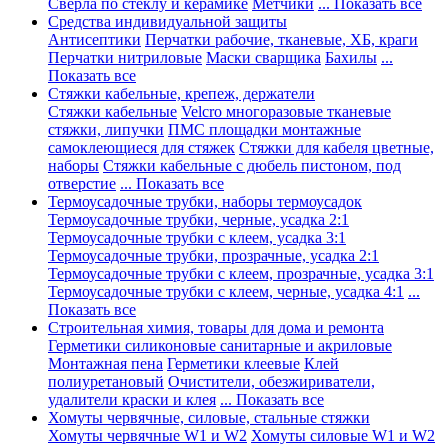
Сверла по стеклу и керамике
Метчики
... Показать все
Средства индивидуальной защиты
Антисептики
Перчатки рабочие, тканевые, ХБ, краги
Перчатки нитриловые
Маски сварщика
Бахилы
...
Показать все
Стяжки кабельные, крепеж, держатели
Стяжки кабельные
Velcro многоразовые тканевые
стяжки, липучки
ПМС площадки монтажные
самоклеющиеся для стяжек
Стяжки для кабеля цветные,
наборы
Стяжки кабельные с дюбель пистоном, под
отверстие
... Показать все
Термоусадочные трубки, наборы термоусадок
Термоусадочные трубки, черные, усадка 2:1
Термоусадочные трубки с клеем, усадка 3:1
Термоусадочные трубки, прозрачные, усадка 2:1
Термоусадочные трубки с клеем, прозрачные, усадка 3:1
Термоусадочные трубки с клеем, черные, усадка 4:1
...
Показать все
Строительная химия, товары для дома и ремонта
Герметики силиконовые санитарные и акриловые
Монтажная пена
Герметики клеевые
Клей
полиуретановый
Очистители, обезжириватели,
удалители краски и клея
... Показать все
Хомуты червячные, силовые, стальные стяжки
Хомуты червячные W1 и W2
Хомуты силовые W1 и W2