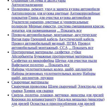
Охранные системы и аксессуары
Автосигнализации
Полировка, ремонт, уход и защита кузова автомобиля
Автополироли для кузова цветные
Антикоррозийные
покрытия
Глина для очистки кузова автомобиля
Удалители царапин, цветные и универсальные
полироли
Мерные емкости, система смешивания красок,
лопатки для размешивания
... Показать все
Провода автомобильные, монтажные, акустические
Витая пара
Греющий кабель
Акустический кабель
Провод автомобильный медный, ПГВА
Провод
автомобильный монтажный, CCA
... Показать все
Протирочные материалы, салфетки, губки
Абсорбьенты
Бумажные протирочные материалы
Салфетки из микрофибры
Щетки для очистки пыли
Вафельное полотно
... Показать все
Наборы уплотнительных колец, шайб, шплинтов
Наборы резиновых уплотнительных колец
Наборы
шайб, шплинтов, пружин
Сварочные материалы
Сварочная проволока
Шлем сварочный
Электроды для
сварки
Химия для сварки
Сверла, полотна, плашки, метчики, миксеры для дрелей
Коронки по керамограниту
Насадки мешалки (миксеры)
для дрелей
Оснастка и приспособления для дрелей