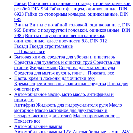
Гайки
Гайки шестигранные со стандартной метрической
резьбой DIN 934
Гайки с фланцем, оцинкованные, DIN
6923
Гайки со стопорным кольцом, оцинкованные, DIN
985
Винты
Винты с потайной головкой, оцинкованные, DIN
965
Винты с полукруглой головкой, оцинкованные, DIN
7985
Винты с внутренним шестигранником,
оцинкованные, класс прочности 8.8, DIN 912
Гвозди
Гвозди строительные
... Показать все
Бытовая химия, средства для уборки и инвентарь
Средства для туалетов и очистки труб
Средства для
стирки
Жидкое мыло
Средства для мытья посуды
Средства для мытья кухонь, плит
... Показать все
Паста, крем и лосьоны для очистки рук
Кремы, спреи и лосьоны, защитные средства
Пасты для
очистки рук
Автомобильное масло, мото масло, антифризы и
присадки
Антифриз
Жидкость для гидроусилителя руля
Масло
моторное
Масло моторное для двухтактных и
четырехтактных двигателей
Масло промывочное
...
Показать все
Автомобильные лампы
Автомобильные лампы 12V
Автомобильные лампы 24V