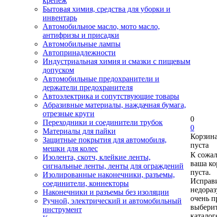
крепеж
Бытовая химия, средства для уборки и
инвентарь
Автомобильное масло, мото масло,
антифризы и присадки
Автомобильные лампы
Автопринадлежности
Индустриальная химия и смазки с пищевым
допуском
Автомобильные предохранители и
держатели предохранителя
Автоэлектрика и сопутствующие товары
Абразивные материалы, наждачная бумага,
отрезные круги
0
Переходники и соединители трубок
0
Материалы для пайки
Корзин
Защитные покрытия для автомобиля,
пуста
мешки для колес
К сожа
Изолента, скотч, клейкие ленты,
ваша ко
сигнальные ленты, ленты для ограждений
пуста.
Изолированные наконечники, разъемы,
Исправи
соединители, коннекторы
недора
Наконечники и разъемы без изоляции
очень п
Ручной, электрический и автомобильный
выберит
инструмент
каталог