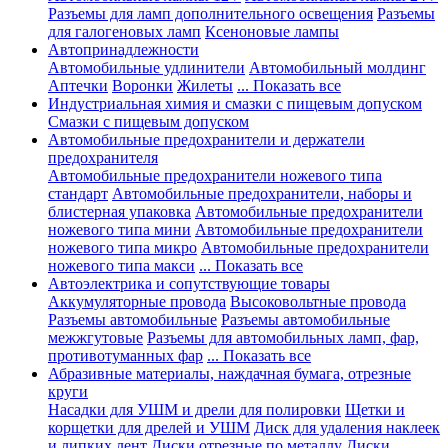
Разъемы для ламп дополнительного освещения
Разъемы
для галогеновых ламп
Ксеноновые лампы
Автопринадлежности
Автомобильные удлинители
Автомобильный молдинг
Аптечки
Воронки
Жилеты
... Показать все
Индустриальная химия и смазки с пищевым допуском
Смазки с пищевым допуском
Автомобильные предохранители и держатели
предохранителя
Автомобильные предохранители ножевого типа
стандарт
Автомобильные предохранители, наборы и
блистерная упаковка
Автомобильные предохранители
ножевого типа мини
Автомобильные предохранители
ножевого типа микро
Автомобильные предохранители
ножевого типа макси
... Показать все
Автоэлектрика и сопутствующие товары
Аккумуляторные провода
Высоковольтные провода
Разъемы автомобильные
Разъемы автомобильные
межжгутовые
Разъемы для автомобильных ламп, фар,
противотуманных фар
... Показать все
Абразивные материалы, наждачная бумага, отрезные
круги
Насадки для УШМ и дрели для полировки
Щетки и
корщетки для дрелей и УШМ
Диск для удаления наклеек
и липких лент
Диски отрезные по металлу
Диски