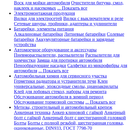
Воск для мойки автомобиля
Очистители битума, смол,
наклеек и насекомых
... Показать все
Электромонтажная продукция
Вилки для электросетей
Вилки с выключателем и реле
Сетевые шнуры, тройники, адаптеры и удлинители
Батарейки, элементы питания
Алкалиновые батарейки
Литиевые батарейки
Солевые
батарейки
Аккумуляторные батарейки и зарядные
устройства
Автомоечное оборудование и аксессуары
Пневмораспылители, распылители
Распылители для
химчистки
Замша для протирки автомобиля
Пенообразующие насадки
Салфетки из микрофибры для
автомобиля
... Показать все
Автомобильная химия для сервисного участка
Герметики радиатора и устранители течи
Клеи
универсальные, эпоксидные смолы, цианоакрилаты
Клей для лобовых стекол, наборы для ремонта
Обслуживание автомобиля в зимний период
Обслуживание тормозной системы
... Показать все
Метизы, строительный и автомобильный крепеж
Анкерная техника
Анкер клиновой с гайкой
Анкерный
болт с гайкой
Анкерный болт с шестигранной головкой
Болты
Болты с полной резьбой, шестигранная головка,
оцинкованные, DIN933, ГОСТ 7798-70