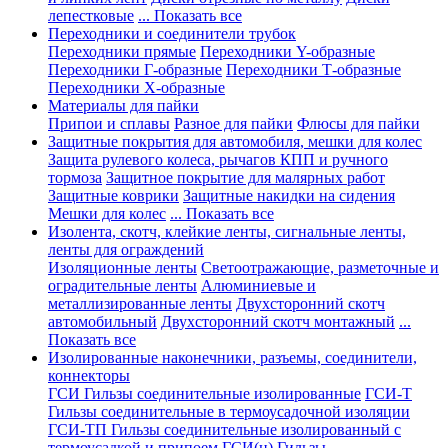
лепестковые
... Показать все
Переходники и соединители трубок
Переходники прямые
Переходники Y-образные
Переходники Г-образные
Переходники Т-образные
Переходники Х-образные
Материалы для пайки
Припои и сплавы
Разное для пайки
Флюсы для пайки
Защитные покрытия для автомобиля, мешки для колес
Защита рулевого колеса, рычагов КПП и ручного
тормоза
Защитное покрытие для малярных работ
Защитные коврики
Защитные накидки на сидения
Мешки для колес
... Показать все
Изолента, скотч, клейкие ленты, сигнальные ленты,
ленты для ограждений
Изоляционные ленты
Светоотражающие, разметочные и
оградительные ленты
Алюминиевые и
металлизированные ленты
Двухсторонний скотч
автомобильный
Двухсторонний скотч монтажный
...
Показать все
Изолированные наконечники, разъемы, соединители,
коннекторы
ГСИ Гильзы соединительные изолированные
ГСИ-Т
Гильзы соединительные в термоусадочной изоляции
ГСИ-ТП Гильзы соединительные изолированный с
термоусадкой и припоем
ГСИ(н) Гильзы