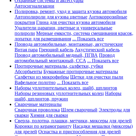
Охранные системы и аксессуары
Автосигнализации
Полировка, ремонт, уход и защита кузова автомобиля
Автополироли для кузова цветные
Антикоррозийные
покрытия
Глина для очистки кузова автомобиля
Удалители царапин, цветные и универсальные
полироли
Мерные емкости, система смешивания красок,
лопатки для размешивания
... Показать все
Провода автомобильные, монтажные, акустические
Витая пара
Греющий кабель
Акустический кабель
Провод автомобильный медный, ПГВА
Провод
автомобильный монтажный, CCA
... Показать все
Протирочные материалы, салфетки, губки
Абсорбьенты
Бумажные протирочные материалы
Салфетки из микрофибры
Щетки для очистки пыли
Вафельное полотно
... Показать все
Наборы уплотнительных колец, шайб, шплинтов
Наборы резиновых уплотнительных колец
Наборы
шайб, шплинтов, пружин
Сварочные материалы
Сварочная проволока
Шлем сварочный
Электроды для
сварки
Химия для сварки
Сверла, полотна, плашки, метчики, миксеры для дрелей
Коронки по керамограниту
Насадки мешалки (миксеры)
для дрелей
Оснастка и приспособления для дрелей