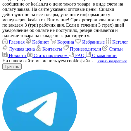
сообщение от kealan.ru о цене такого товара, в виде счета на
оплату заказа. На сайте указаны оптовые цены. Скидки
действуют не на все товары, уточните информацию у
менеджеров kealan.ru. Внимание! Срок резервирования товара
по заказам 3 (три) рабочих дня. Если в течении 3 (трех) дней
уведомление об оплате не поступило, резерв снимается и
наличие товара на складе не гарантируется.
Главная
Кабинет
Корзина
Избранные
Каталог
Лучшая цена
Контакты
Производители
Статьи
Новости
Стать партнером
FAQ
О компании
На нашем сайте мы используем cookie файлы.
Узнать подробнее
Принять