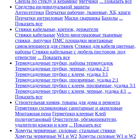
Сверла по стеклу и керамике
Метчики
... Показать все
Средства индивидуальной защиты
Антисептики
Перчатки рабочие, тканевые, ХБ, краги
Перчатки нитриловые
Маски сварщика
Бахилы
...
Показать все
Стяжки кабельные, крепеж, держатели
Стяжки кабельные
Velcro многоразовые тканевые
стяжки, липучки
ПМС площадки монтажные
самоклеющиеся для стяжек
Стяжки для кабеля цветные,
наборы
Стяжки кабельные с дюбель пистоном, под
отверстие
... Показать все
Термоусадочные трубки, наборы термоусадок
Термоусадочные трубки, черные, усадка 2:1
Термоусадочные трубки с клеем, усадка 3:1
Термоусадочные трубки, прозрачные, усадка 2:1
Термоусадочные трубки с клеем, прозрачные, усадка 3:1
Термоусадочные трубки с клеем, черные, усадка 4:1
...
Показать все
Строительная химия, товары для дома и ремонта
Герметики силиконовые санитарные и акриловые
Монтажная пена
Герметики клеевые
Клей
полиуретановый
Очистители, обезжириватели,
удалители краски и клея
... Показать все
Хомуты червячные, силовые, стальные стяжки
Хомуты червячные W1 и W2
Хомуты силовые W1 и W2