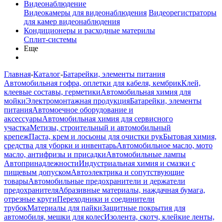
Видеонаблюдение
Видеокамеры для видеонаблюдения
Видеорегистраторы
для камер видеонаблюдения
Кондиционеры и расходные материлы
Сплит-системы
Еще
Главная
-
Каталог
-
Батарейки, элементы питания
Автомобильная гофра, оплетки для кабеля, кембрик
Клей,
клеевые составы, герметики
Автомобильная химия для
мойки
Электромонтажная продукция
Батарейки, элементы
питания
Автомоечное оборудование и
аксессуары
Автомобильная химия для сервисного
участка
Метизы, строительный и автомобильный
крепеж
Паста, крем и лосьоны для очистки рук
Бытовая химия,
средства для уборки и инвентарь
Автомобильное масло, мото
масло, антифризы и присадки
Автомобильные лампы
Автопринадлежности
Индустриальная химия и смазки с
пищевым допуском
Автоэлектрика и сопутствующие
товары
Автомобильные предохранители и держатели
предохранителя
Абразивные материалы, наждачная бумага,
отрезные круги
Переходники и соединители
трубок
Материалы для пайки
Защитные покрытия для
автомобиля, мешки для колес
Изолента, скотч, клейкие ленты,