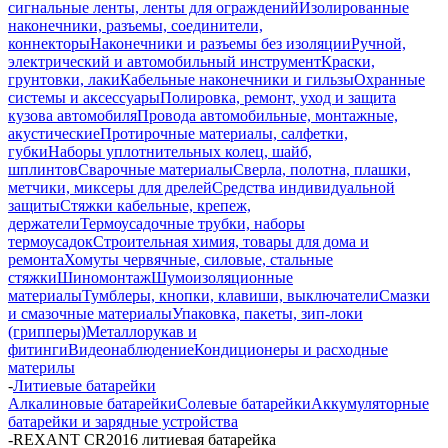
сигнальные ленты, ленты для ограждений
Изолированные
наконечники, разъемы, соединители,
коннекторы
Наконечники и разъемы без изоляции
Ручной,
электрический и автомобильный инструмент
Краски,
грунтовки, лаки
Кабельные наконечники и гильзы
Охранные
системы и аксессуары
Полировка, ремонт, уход и защита
кузова автомобиля
Провода автомобильные, монтажные,
акустические
Протирочные материалы, салфетки,
губки
Наборы уплотнительных колец, шайб,
шплинтов
Сварочные материалы
Сверла, полотна, плашки,
метчики, миксеры для дрелей
Средства индивидуальной
защиты
Стяжки кабельные, крепеж,
держатели
Термоусадочные трубки, наборы
термоусадок
Строительная химия, товары для дома и
ремонта
Хомуты червячные, силовые, стальные
стяжки
Шиномонтаж
Шумоизоляционные
материалы
Тумблеры, кнопки, клавиши, выключатели
Смазки
и смазочные материалы
Упаковка, пакеты, зип-локи
(грипперы)
Металлорукав и
фитинги
Видеонаблюдение
Кондиционеры и расходные
материлы
-
Литиевые батарейки
Алкалиновые батарейки
Солевые батарейки
Аккумуляторные
батарейки и зарядные устройства
-
REXANT CR2016 литиевая батарейка