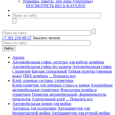
Упаковка, пакеты, зип-локи (грипперы)
ПОСМОТРЕТЬ ВЕСЬ КАТАЛОГ
+7 391 219-99-57
Заказать звонок
Акции
Автомобильная гофра, оплетки для кабеля, кембрик
Автомобильная гофра без разреза
Автомобильная гофра
с разрезом
Бандаж спиральный
Гибкая оплетка (змеиная
кожа)
ПВХ кембрик
... Показать все
Клей, клеевые составы, герметики
Клей-герметик для лобовых стекол и химия
Анаэробные
автомобильные герметики
Фиксаторы резьбы и
герметики
Герметик автомобильный, формирователь
прокладок
Аэрозольный клей
... Показать все
Автомобильная химия для мойки
Автовоск для полировки
Автошампуни для
бесконтактной мойки
Автошампуни для ручной мойки