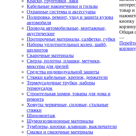
Краски, грунтовки, лаки
интере
Кабельные наконечники и гильзы
товар и
Охранные системы и аксессуары
нажмит
Полировка, ремонт, уход и защита кузова
кнопку
автомобиля
корзину
Провода автомобильные, монтажные,
Общая 
акустические
—
Протирочные материалы, салфетки, губки
Перейт
Наборы уплотнительных колец, шайб,
корзину
шплинтов
Сварочные материалы
Сверла, полотна, плашки, метчики,
миксеры для дрелей
Средства индивидуальной защиты
Стяжки кабельные, крепеж, держатели
Термоусадочные трубки, наборы
термоусадок
Строительная химия, товары для дома и
ремонта
Хомуты червячные, силовые, стальные
стяжки
Шиномонтаж
Шумоизоляционные материалы
Тумблеры, кнопки, клавиши, выключатели
Смазки и смазочные материалы