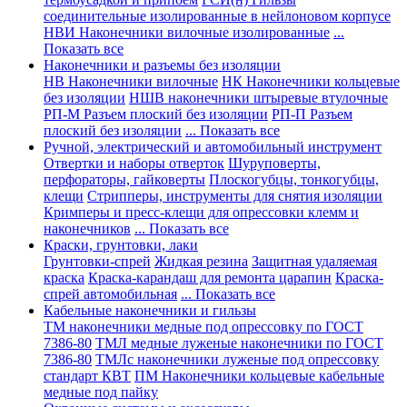
соединительные изолированные в нейлоновом корпусе
НВИ Наконечники вилочные изолированные
...
Показать все
Наконечники и разъемы без изоляции
НВ Наконечники вилочные
НК Наконечники кольцевые
без изоляции
НШВ наконечники штыревые втулочные
РП-М Разъем плоский без изоляции
РП-П Разъем
плоский без изоляции
... Показать все
Ручной, электрический и автомобильный инструмент
Отвертки и наборы отверток
Шуруповерты,
перфораторы, гайковерты
Плоскогубцы, тонкогубцы,
клещи
Стрипперы, инструменты для снятия изоляции
Кримперы и пресс-клещи для опрессовки клемм и
наконечников
... Показать все
Краски, грунтовки, лаки
Грунтовки-спрей
Жидкая резина
Защитная удаляемая
краска
Краска-карандаш для ремонта царапин
Краска-
спрей автомобильная
... Показать все
Кабельные наконечники и гильзы
ТМ наконечники медные под опрессовку по ГОСТ
7386-80
ТМЛ медные луженые наконечники по ГОСТ
7386-80
ТМЛс наконечники луженые под опрессовку
стандарт КВТ
ПМ Наконечники кольцевые кабельные
медные под пайку