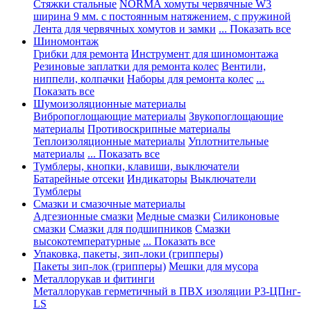
Стяжки стальные
NORMA хомуты червячные W3
ширина 9 мм. с постоянным натяжением, с пружиной
Лента для червячных хомутов и замки
... Показать все
Шиномонтаж
Грибки для ремонта
Инструмент для шиномонтажа
Резиновые заплатки для ремонта колес
Вентили,
ниппели, колпачки
Наборы для ремонта колес
...
Показать все
Шумоизоляционные материалы
Вибропоглощающие материалы
Звукопоглощающие
материалы
Противоскрипные материалы
Теплоизоляционные материалы
Уплотнительные
материалы
... Показать все
Тумблеры, кнопки, клавиши, выключатели
Батарейные отсеки
Индикаторы
Выключатели
Тумблеры
Смазки и смазочные материалы
Адгезионные смазки
Медные смазки
Силиконовые
смазки
Смазки для подшипников
Смазки
высокотемпературные
... Показать все
Упаковка, пакеты, зип-локи (грипперы)
Пакеты зип-лок (грипперы)
Мешки для мусора
Металлорукав и фитинги
Металлорукав герметичный в ПВХ изоляции Р3-ЦПнг-
LS