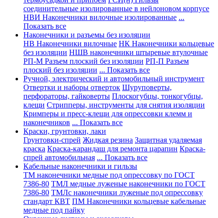
соединительные изолированные в нейлоновом корпусе
НВИ Наконечники вилочные изолированные
...
Показать все
Наконечники и разъемы без изоляции
НВ Наконечники вилочные
НК Наконечники кольцевые
без изоляции
НШВ наконечники штыревые втулочные
РП-М Разъем плоский без изоляции
РП-П Разъем
плоский без изоляции
... Показать все
Ручной, электрический и автомобильный инструмент
Отвертки и наборы отверток
Шуруповерты,
перфораторы, гайковерты
Плоскогубцы, тонкогубцы,
клещи
Стрипперы, инструменты для снятия изоляции
Кримперы и пресс-клещи для опрессовки клемм и
наконечников
... Показать все
Краски, грунтовки, лаки
Грунтовки-спрей
Жидкая резина
Защитная удаляемая
краска
Краска-карандаш для ремонта царапин
Краска-
спрей автомобильная
... Показать все
Кабельные наконечники и гильзы
ТМ наконечники медные под опрессовку по ГОСТ
7386-80
ТМЛ медные луженые наконечники по ГОСТ
7386-80
ТМЛс наконечники луженые под опрессовку
стандарт КВТ
ПМ Наконечники кольцевые кабельные
медные под пайку