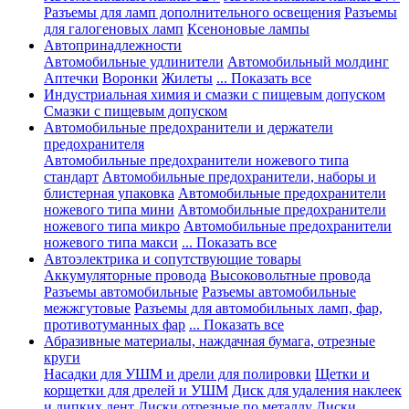
Разъемы для ламп дополнительного освещения
Разъемы
для галогеновых ламп
Ксеноновые лампы
Автопринадлежности
Автомобильные удлинители
Автомобильный молдинг
Аптечки
Воронки
Жилеты
... Показать все
Индустриальная химия и смазки с пищевым допуском
Смазки с пищевым допуском
Автомобильные предохранители и держатели
предохранителя
Автомобильные предохранители ножевого типа
стандарт
Автомобильные предохранители, наборы и
блистерная упаковка
Автомобильные предохранители
ножевого типа мини
Автомобильные предохранители
ножевого типа микро
Автомобильные предохранители
ножевого типа макси
... Показать все
Автоэлектрика и сопутствующие товары
Аккумуляторные провода
Высоковольтные провода
Разъемы автомобильные
Разъемы автомобильные
межжгутовые
Разъемы для автомобильных ламп, фар,
противотуманных фар
... Показать все
Абразивные материалы, наждачная бумага, отрезные
круги
Насадки для УШМ и дрели для полировки
Щетки и
корщетки для дрелей и УШМ
Диск для удаления наклеек
и липких лент
Диски отрезные по металлу
Диски