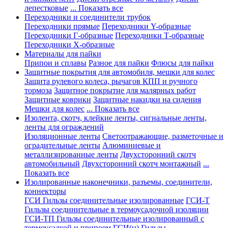
лепестковые
... Показать все
Переходники и соединители трубок
Переходники прямые
Переходники Y-образные
Переходники Г-образные
Переходники Т-образные
Переходники Х-образные
Материалы для пайки
Припои и сплавы
Разное для пайки
Флюсы для пайки
Защитные покрытия для автомобиля, мешки для колес
Защита рулевого колеса, рычагов КПП и ручного
тормоза
Защитное покрытие для малярных работ
Защитные коврики
Защитные накидки на сидения
Мешки для колес
... Показать все
Изолента, скотч, клейкие ленты, сигнальные ленты,
ленты для ограждений
Изоляционные ленты
Светоотражающие, разметочные и
оградительные ленты
Алюминиевые и
металлизированные ленты
Двухсторонний скотч
автомобильный
Двухсторонний скотч монтажный
...
Показать все
Изолированные наконечники, разъемы, соединители,
коннекторы
ГСИ Гильзы соединительные изолированные
ГСИ-Т
Гильзы соединительные в термоусадочной изоляции
ГСИ-ТП Гильзы соединительные изолированный с
термоусадкой и припоем
ГСИ(н) Гильзы