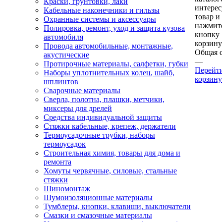
Краски, грунтовки, лаки
интере
Кабельные наконечники и гильзы
товар и
Охранные системы и аксессуары
нажмит
Полировка, ремонт, уход и защита кузова
кнопку
автомобиля
корзину
Провода автомобильные, монтажные,
Общая 
акустические
—
Протирочные материалы, салфетки, губки
Перейт
Наборы уплотнительных колец, шайб,
корзину
шплинтов
Сварочные материалы
Сверла, полотна, плашки, метчики,
миксеры для дрелей
Средства индивидуальной защиты
Стяжки кабельные, крепеж, держатели
Термоусадочные трубки, наборы
термоусадок
Строительная химия, товары для дома и
ремонта
Хомуты червячные, силовые, стальные
стяжки
Шиномонтаж
Шумоизоляционные материалы
Тумблеры, кнопки, клавиши, выключатели
Смазки и смазочные материалы