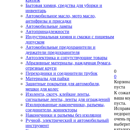
крепеж
Бытовая химия, средства для уборки и
инвентарь
Автомобильное масло, мото масло,
антифризы и присадки
Автомобильные лампы
Автопринадлежности
Индустриальная химия и смазки с пищевым
допуском
Автомобильные предохранители и
держатели предохранителя
Автоэлектрика и сопутствующие товары
Абразивные материалы, наждачная бумага,
отрезные круги
0
Переходники и соединители трубок
0
Материалы для пайки
Корзин
Защитные покрытия для автомобиля,
пуста
мешки для колес
К сожа
Изолента, скотч, клейкие ленты,
ваша ко
сигнальные ленты, ленты для ограждений
пуста.
Изолированные наконечники, разъемы,
Исправи
соединители, коннекторы
недора
Наконечники и разъемы без изоляции
очень п
Ручной, электрический и автомобильный
выберит
инструмент
каталог