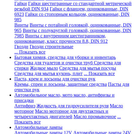
Гайки
Гайки шестигранные со стандартной метрической
резьбой DIN 934
Гайки с фланцем, оцинкованные, DIN
6923
Гайки со стопорным кольцом, оцинкованные, DIN
985
Винты
Винты с потайной головкой, оцинкованные, DIN
965
Винты с полукруглой головкой, оцинкованные, DIN
7985
Винты с внутренним шестигранником,
оцинкованные, класс прочности 8.8, DIN 912
Гвозди
Гвозди строительные
... Показать все
Бытовая химия, средства для уборки и инвентарь
Средства для туалетов и очистки труб
Средства для
стирки
Жидкое мыло
Средства для мытья посуды
Средства для мытья кухонь, плит
... Показать все
Паста, крем и лосьоны для очистки рук
Кремы, спреи и лосьоны, защитные средства
Пасты для
очистки рук
Автомобильное масло, мото масло, антифризы и
присадки
Антифриз
Жидкость для гидроусилителя руля
Масло
моторное
Масло моторное для двухтактных и
четырехтактных двигателей
Масло промывочное
...
Показать все
Автомобильные лампы
Автомобильные лампы 12V
Автомобильные лампы 24V