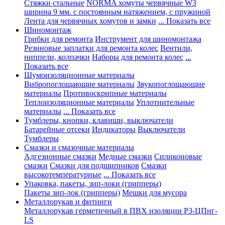
Стяжки стальные
NORMA хомуты червячные W3
ширина 9 мм. с постоянным натяжением, с пружиной
Лента для червячных хомутов и замки
... Показать все
Шиномонтаж
Грибки для ремонта
Инструмент для шиномонтажа
Резиновые заплатки для ремонта колес
Вентили,
ниппели, колпачки
Наборы для ремонта колес
...
Показать все
Шумоизоляционные материалы
Вибропоглощающие материалы
Звукопоглощающие
материалы
Противоскрипные материалы
Теплоизоляционные материалы
Уплотнительные
материалы
... Показать все
Тумблеры, кнопки, клавиши, выключатели
Батарейные отсеки
Индикаторы
Выключатели
Тумблеры
Смазки и смазочные материалы
Адгезионные смазки
Медные смазки
Силиконовые
смазки
Смазки для подшипников
Смазки
высокотемпературные
... Показать все
Упаковка, пакеты, зип-локи (грипперы)
Пакеты зип-лок (грипперы)
Мешки для мусора
Металлорукав и фитинги
Металлорукав герметичный в ПВХ изоляции Р3-ЦПнг-
LS