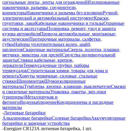
сигнальные ленты, ленты для ограждений
Изолированные
наконечники, разъемы, соединители,
коннекторы
Наконечники и разъемы без изоляции
Ручной,
электрический и автомобильный инструмент
Краски,
грунтовки, лаки
Кабельные наконечники и гильзы
Охранные
системы и аксессуары
Полировка, ремонт, уход и защита
кузова автомобиля
Провода автомобильные, монтажные,
акустические
Протирочные материалы, салфетки,
губки
Наборы уплотнительных колец, шайб,
шплинтов
Сварочные материалы
Сверла, полотна, плашки,
метчики, миксеры для дрелей
Средства индивидуальной
защиты
Стяжки кабельные, крепеж,
держатели
Термоусадочные трубки, наборы
термоусадок
Строительная химия, товары для дома и
ремонта
Хомуты червячные, силовые, стальные
стяжки
Шиномонтаж
Шумоизоляционные
материалы
Тумблеры, кнопки, клавиши, выключатели
Смазки
и смазочные материалы
Упаковка, пакеты, зип-локи
(грипперы)
Металлорукав и
фитинги
Видеонаблюдение
Кондиционеры и расходные
материлы
-
Литиевые батарейки
Алкалиновые батарейки
Солевые батарейки
Аккумуляторные
батарейки и зарядные устройства
-
Energizer CR123A литиевая батарейка, 1 шт.