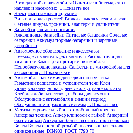
Воск для мойки автомобиля
Очистители битума, смол,
наклеек и насекомых
... Показать все
Электромонтажная продукция
Вилки для электросетей
Вилки с выключателем и реле
Сетевые шнуры, тройники, адаптеры и удлинители
Батарейки, элементы питания
Алкалиновые батарейки
Литиевые батарейки
Солевые
батарейки
Аккумуляторные батарейки и зарядные
устройства
Автомоечное оборудование и аксессуары
Пневмораспылители, распылители
Распылители для
химчистки
Замша для протирки автомобиля
Пенообразующие насадки
Салфетки из микрофибры для
автомобиля
... Показать все
Автомобильная химия для сервисного участка
Герметики радиатора и устранители течи
Клеи
универсальные, эпоксидные смолы, цианоакрилаты
Клей для лобовых стекол, наборы для ремонта
Обслуживание автомобиля в зимний период
Обслуживание тормозной системы
... Показать все
Метизы, строительный и автомобильный крепеж
Анкерная техника
Анкер клиновой с гайкой
Анкерный
болт с гайкой
Анкерный болт с шестигранной головкой
Болты
Болты с полной резьбой, шестигранная головка,
оцинкованные, DIN933, ГОСТ 7798-70