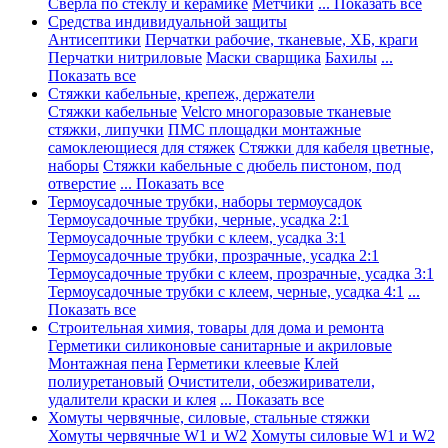
Сверла по стеклу и керамике
Метчики
... Показать все
Средства индивидуальной защиты
Антисептики
Перчатки рабочие, тканевые, ХБ, краги
Перчатки нитриловые
Маски сварщика
Бахилы
...
Показать все
Стяжки кабельные, крепеж, держатели
Стяжки кабельные
Velcro многоразовые тканевые
стяжки, липучки
ПМС площадки монтажные
самоклеющиеся для стяжек
Стяжки для кабеля цветные,
наборы
Стяжки кабельные с дюбель пистоном, под
отверстие
... Показать все
Термоусадочные трубки, наборы термоусадок
Термоусадочные трубки, черные, усадка 2:1
Термоусадочные трубки с клеем, усадка 3:1
Термоусадочные трубки, прозрачные, усадка 2:1
Термоусадочные трубки с клеем, прозрачные, усадка 3:1
Термоусадочные трубки с клеем, черные, усадка 4:1
...
Показать все
Строительная химия, товары для дома и ремонта
Герметики силиконовые санитарные и акриловые
Монтажная пена
Герметики клеевые
Клей
полиуретановый
Очистители, обезжириватели,
удалители краски и клея
... Показать все
Хомуты червячные, силовые, стальные стяжки
Хомуты червячные W1 и W2
Хомуты силовые W1 и W2