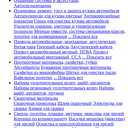
Охранные системы и аксессуары
Автосигнализации
Полировка, ремонт, уход и защита кузова автомобиля
Автополироли для кузова цветные
Антикоррозийные
покрытия
Глина для очистки кузова автомобиля
Удалители царапин, цветные и универсальные
полироли
Мерные емкости, система смешивания красок,
лопатки для размешивания
... Показать все
Провода автомобильные, монтажные, акустические
Витая пара
Греющий кабель
Акустический кабель
Провод автомобильный медный, ПГВА
Провод
автомобильный монтажный, CCA
... Показать все
Протирочные материалы, салфетки, губки
Абсорбьенты
Бумажные протирочные материалы
Салфетки из микрофибры
Щетки для очистки пыли
Вафельное полотно
... Показать все
Наборы уплотнительных колец, шайб, шплинтов
Наборы резиновых уплотнительных колец
Наборы
шайб, шплинтов, пружин
Сварочные материалы
Сварочная проволока
Шлем сварочный
Электроды для
сварки
Химия для сварки
Сверла, полотна, плашки, метчики, миксеры для дрелей
Коронки по керамограниту
Насадки мешалки (миксеры)
для дрелей
Оснастка и приспособления для дрелей