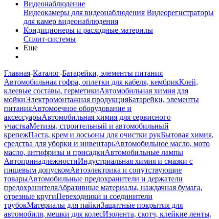
Видеонаблюдение
Видеокамеры для видеонаблюдения
Видеорегистраторы
для камер видеонаблюдения
Кондиционеры и расходные материлы
Сплит-системы
Еще
Главная
-
Каталог
-
Батарейки, элементы питания
Автомобильная гофра, оплетки для кабеля, кембрик
Клей,
клеевые составы, герметики
Автомобильная химия для
мойки
Электромонтажная продукция
Батарейки, элементы
питания
Автомоечное оборудование и
аксессуары
Автомобильная химия для сервисного
участка
Метизы, строительный и автомобильный
крепеж
Паста, крем и лосьоны для очистки рук
Бытовая химия,
средства для уборки и инвентарь
Автомобильное масло, мото
масло, антифризы и присадки
Автомобильные лампы
Автопринадлежности
Индустриальная химия и смазки с
пищевым допуском
Автоэлектрика и сопутствующие
товары
Автомобильные предохранители и держатели
предохранителя
Абразивные материалы, наждачная бумага,
отрезные круги
Переходники и соединители
трубок
Материалы для пайки
Защитные покрытия для
автомобиля, мешки для колес
Изолента, скотч, клейкие ленты,