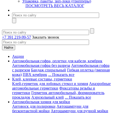
Упаковка, пакеты, зип-локи (грипперы)
ПОСМОТРЕТЬ ВЕСЬ КАТАЛОГ
+7 391 219-99-57
Заказать звонок
Акции
Автомобильная гофра, оплетки для кабеля, кембрик
Автомобильная гофра без разреза
Автомобильная гофра
с разрезом
Бандаж спиральный
Гибкая оплетка (змеиная
кожа)
ПВХ кембрик
... Показать все
Клей, клеевые составы, герметики
Клей-герметик для лобовых стекол и химия
Анаэробные
автомобильные герметики
Фиксаторы резьбы и
герметики
Герметик автомобильный, формирователь
прокладок
Аэрозольный клей
... Показать все
Автомобильная химия для мойки
Автовоск для полировки
Автошампуни для
бесконтактной мойки
Автошампуни для ручной мойки