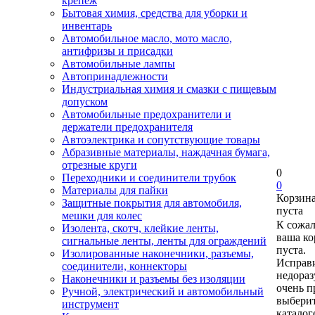
крепеж
Бытовая химия, средства для уборки и
инвентарь
Автомобильное масло, мото масло,
антифризы и присадки
Автомобильные лампы
Автопринадлежности
Индустриальная химия и смазки с пищевым
допуском
Автомобильные предохранители и
держатели предохранителя
Автоэлектрика и сопутствующие товары
Абразивные материалы, наждачная бумага,
отрезные круги
0
Переходники и соединители трубок
0
Материалы для пайки
Корзин
Защитные покрытия для автомобиля,
пуста
мешки для колес
К сожа
Изолента, скотч, клейкие ленты,
ваша ко
сигнальные ленты, ленты для ограждений
пуста.
Изолированные наконечники, разъемы,
Исправи
соединители, коннекторы
недора
Наконечники и разъемы без изоляции
очень п
Ручной, электрический и автомобильный
выберит
инструмент
каталог