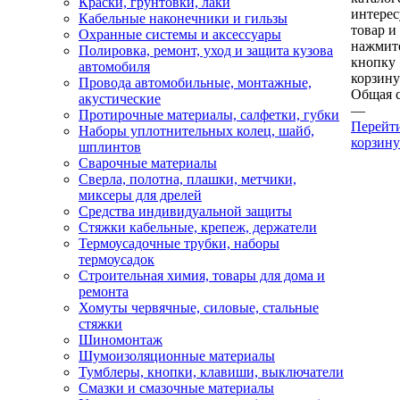
Краски, грунтовки, лаки
интере
Кабельные наконечники и гильзы
товар и
Охранные системы и аксессуары
нажмит
Полировка, ремонт, уход и защита кузова
кнопку
автомобиля
корзину
Провода автомобильные, монтажные,
Общая 
акустические
—
Протирочные материалы, салфетки, губки
Перейт
Наборы уплотнительных колец, шайб,
корзину
шплинтов
Сварочные материалы
Сверла, полотна, плашки, метчики,
миксеры для дрелей
Средства индивидуальной защиты
Стяжки кабельные, крепеж, держатели
Термоусадочные трубки, наборы
термоусадок
Строительная химия, товары для дома и
ремонта
Хомуты червячные, силовые, стальные
стяжки
Шиномонтаж
Шумоизоляционные материалы
Тумблеры, кнопки, клавиши, выключатели
Смазки и смазочные материалы