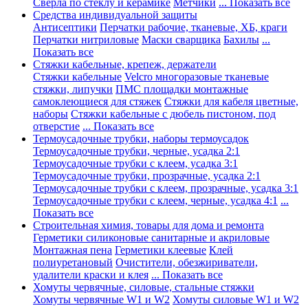
Сверла по стеклу и керамике
Метчики
... Показать все
Средства индивидуальной защиты
Антисептики
Перчатки рабочие, тканевые, ХБ, краги
Перчатки нитриловые
Маски сварщика
Бахилы
...
Показать все
Стяжки кабельные, крепеж, держатели
Стяжки кабельные
Velcro многоразовые тканевые
стяжки, липучки
ПМС площадки монтажные
самоклеющиеся для стяжек
Стяжки для кабеля цветные,
наборы
Стяжки кабельные с дюбель пистоном, под
отверстие
... Показать все
Термоусадочные трубки, наборы термоусадок
Термоусадочные трубки, черные, усадка 2:1
Термоусадочные трубки с клеем, усадка 3:1
Термоусадочные трубки, прозрачные, усадка 2:1
Термоусадочные трубки с клеем, прозрачные, усадка 3:1
Термоусадочные трубки с клеем, черные, усадка 4:1
...
Показать все
Строительная химия, товары для дома и ремонта
Герметики силиконовые санитарные и акриловые
Монтажная пена
Герметики клеевые
Клей
полиуретановый
Очистители, обезжириватели,
удалители краски и клея
... Показать все
Хомуты червячные, силовые, стальные стяжки
Хомуты червячные W1 и W2
Хомуты силовые W1 и W2