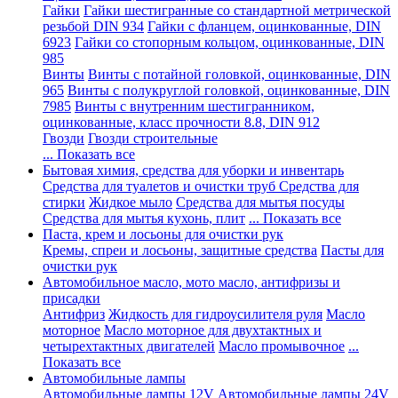
Гайки
Гайки шестигранные со стандартной метрической
резьбой DIN 934
Гайки с фланцем, оцинкованные, DIN
6923
Гайки со стопорным кольцом, оцинкованные, DIN
985
Винты
Винты с потайной головкой, оцинкованные, DIN
965
Винты с полукруглой головкой, оцинкованные, DIN
7985
Винты с внутренним шестигранником,
оцинкованные, класс прочности 8.8, DIN 912
Гвозди
Гвозди строительные
... Показать все
Бытовая химия, средства для уборки и инвентарь
Средства для туалетов и очистки труб
Средства для
стирки
Жидкое мыло
Средства для мытья посуды
Средства для мытья кухонь, плит
... Показать все
Паста, крем и лосьоны для очистки рук
Кремы, спреи и лосьоны, защитные средства
Пасты для
очистки рук
Автомобильное масло, мото масло, антифризы и
присадки
Антифриз
Жидкость для гидроусилителя руля
Масло
моторное
Масло моторное для двухтактных и
четырехтактных двигателей
Масло промывочное
...
Показать все
Автомобильные лампы
Автомобильные лампы 12V
Автомобильные лампы 24V