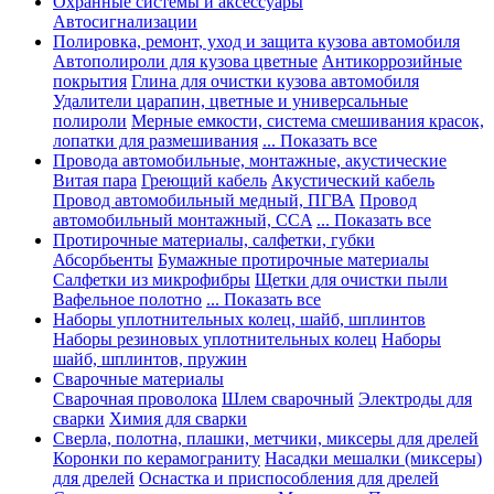
Охранные системы и аксессуары
Автосигнализации
Полировка, ремонт, уход и защита кузова автомобиля
Автополироли для кузова цветные
Антикоррозийные
покрытия
Глина для очистки кузова автомобиля
Удалители царапин, цветные и универсальные
полироли
Мерные емкости, система смешивания красок,
лопатки для размешивания
... Показать все
Провода автомобильные, монтажные, акустические
Витая пара
Греющий кабель
Акустический кабель
Провод автомобильный медный, ПГВА
Провод
автомобильный монтажный, CCA
... Показать все
Протирочные материалы, салфетки, губки
Абсорбьенты
Бумажные протирочные материалы
Салфетки из микрофибры
Щетки для очистки пыли
Вафельное полотно
... Показать все
Наборы уплотнительных колец, шайб, шплинтов
Наборы резиновых уплотнительных колец
Наборы
шайб, шплинтов, пружин
Сварочные материалы
Сварочная проволока
Шлем сварочный
Электроды для
сварки
Химия для сварки
Сверла, полотна, плашки, метчики, миксеры для дрелей
Коронки по керамограниту
Насадки мешалки (миксеры)
для дрелей
Оснастка и приспособления для дрелей