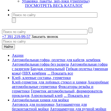
Упаковка, пакеты, зип-локи (грипперы)
ПОСМОТРЕТЬ ВЕСЬ КАТАЛОГ
+7 391 219-99-57
Заказать звонок
Акции
Автомобильная гофра, оплетки для кабеля, кембрик
Автомобильная гофра без разреза
Автомобильная гофра
с разрезом
Бандаж спиральный
Гибкая оплетка (змеиная
кожа)
ПВХ кембрик
... Показать все
Клей, клеевые составы, герметики
Клей-герметик для лобовых стекол и химия
Анаэробные
автомобильные герметики
Фиксаторы резьбы и
герметики
Герметик автомобильный, формирователь
прокладок
Аэрозольный клей
... Показать все
Автомобильная химия для мойки
Автовоск для полировки
Автошампуни для
бесконтактной мойки
Автошампуни для ручной мойки