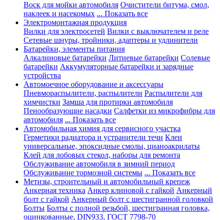
Воск для мойки автомобиля
Очистители битума, смол,
наклеек и насекомых
... Показать все
Электромонтажная продукция
Вилки для электросетей
Вилки с выключателем и реле
Сетевые шнуры, тройники, адаптеры и удлинители
Батарейки, элементы питания
Алкалиновые батарейки
Литиевые батарейки
Солевые
батарейки
Аккумуляторные батарейки и зарядные
устройства
Автомоечное оборудование и аксессуары
Пневмораспылители, распылители
Распылители для
химчистки
Замша для протирки автомобиля
Пенообразующие насадки
Салфетки из микрофибры для
автомобиля
... Показать все
Автомобильная химия для сервисного участка
Герметики радиатора и устранители течи
Клеи
универсальные, эпоксидные смолы, цианоакрилаты
Клей для лобовых стекол, наборы для ремонта
Обслуживание автомобиля в зимний период
Обслуживание тормозной системы
... Показать все
Метизы, строительный и автомобильный крепеж
Анкерная техника
Анкер клиновой с гайкой
Анкерный
болт с гайкой
Анкерный болт с шестигранной головкой
Болты
Болты с полной резьбой, шестигранная головка,
оцинкованные, DIN933, ГОСТ 7798-70