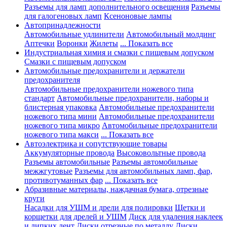
Разъемы для ламп дополнительного освещения
Разъемы
для галогеновых ламп
Ксеноновые лампы
Автопринадлежности
Автомобильные удлинители
Автомобильный молдинг
Аптечки
Воронки
Жилеты
... Показать все
Индустриальная химия и смазки с пищевым допуском
Смазки с пищевым допуском
Автомобильные предохранители и держатели
предохранителя
Автомобильные предохранители ножевого типа
стандарт
Автомобильные предохранители, наборы и
блистерная упаковка
Автомобильные предохранители
ножевого типа мини
Автомобильные предохранители
ножевого типа микро
Автомобильные предохранители
ножевого типа макси
... Показать все
Автоэлектрика и сопутствующие товары
Аккумуляторные провода
Высоковольтные провода
Разъемы автомобильные
Разъемы автомобильные
межжгутовые
Разъемы для автомобильных ламп, фар,
противотуманных фар
... Показать все
Абразивные материалы, наждачная бумага, отрезные
круги
Насадки для УШМ и дрели для полировки
Щетки и
корщетки для дрелей и УШМ
Диск для удаления наклеек
и липких лент
Диски отрезные по металлу
Диски