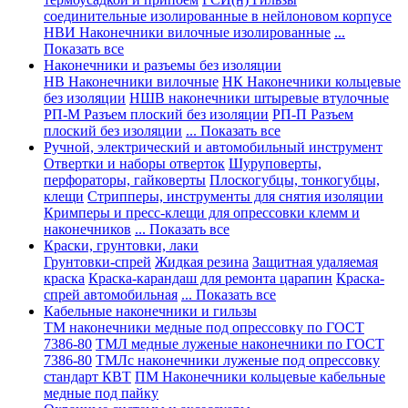
соединительные изолированные в нейлоновом корпусе
НВИ Наконечники вилочные изолированные
...
Показать все
Наконечники и разъемы без изоляции
НВ Наконечники вилочные
НК Наконечники кольцевые
без изоляции
НШВ наконечники штыревые втулочные
РП-М Разъем плоский без изоляции
РП-П Разъем
плоский без изоляции
... Показать все
Ручной, электрический и автомобильный инструмент
Отвертки и наборы отверток
Шуруповерты,
перфораторы, гайковерты
Плоскогубцы, тонкогубцы,
клещи
Стрипперы, инструменты для снятия изоляции
Кримперы и пресс-клещи для опрессовки клемм и
наконечников
... Показать все
Краски, грунтовки, лаки
Грунтовки-спрей
Жидкая резина
Защитная удаляемая
краска
Краска-карандаш для ремонта царапин
Краска-
спрей автомобильная
... Показать все
Кабельные наконечники и гильзы
ТМ наконечники медные под опрессовку по ГОСТ
7386-80
ТМЛ медные луженые наконечники по ГОСТ
7386-80
ТМЛс наконечники луженые под опрессовку
стандарт КВТ
ПМ Наконечники кольцевые кабельные
медные под пайку