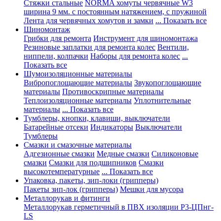
Стяжки стальные
NORMA хомуты червячные W3
ширина 9 мм. с постоянным натяжением, с пружиной
Лента для червячных хомутов и замки
... Показать все
Шиномонтаж
Грибки для ремонта
Инструмент для шиномонтажа
Резиновые заплатки для ремонта колес
Вентили,
ниппели, колпачки
Наборы для ремонта колес
...
Показать все
Шумоизоляционные материалы
Вибропоглощающие материалы
Звукопоглощающие
материалы
Противоскрипные материалы
Теплоизоляционные материалы
Уплотнительные
материалы
... Показать все
Тумблеры, кнопки, клавиши, выключатели
Батарейные отсеки
Индикаторы
Выключатели
Тумблеры
Смазки и смазочные материалы
Адгезионные смазки
Медные смазки
Силиконовые
смазки
Смазки для подшипников
Смазки
высокотемпературные
... Показать все
Упаковка, пакеты, зип-локи (грипперы)
Пакеты зип-лок (грипперы)
Мешки для мусора
Металлорукав и фитинги
Металлорукав герметичный в ПВХ изоляции Р3-ЦПнг-
LS