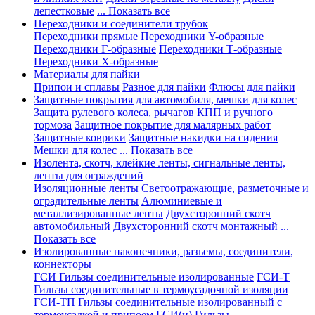
лепестковые
... Показать все
Переходники и соединители трубок
Переходники прямые
Переходники Y-образные
Переходники Г-образные
Переходники Т-образные
Переходники Х-образные
Материалы для пайки
Припои и сплавы
Разное для пайки
Флюсы для пайки
Защитные покрытия для автомобиля, мешки для колес
Защита рулевого колеса, рычагов КПП и ручного
тормоза
Защитное покрытие для малярных работ
Защитные коврики
Защитные накидки на сидения
Мешки для колес
... Показать все
Изолента, скотч, клейкие ленты, сигнальные ленты,
ленты для ограждений
Изоляционные ленты
Светоотражающие, разметочные и
оградительные ленты
Алюминиевые и
металлизированные ленты
Двухсторонний скотч
автомобильный
Двухсторонний скотч монтажный
...
Показать все
Изолированные наконечники, разъемы, соединители,
коннекторы
ГСИ Гильзы соединительные изолированные
ГСИ-Т
Гильзы соединительные в термоусадочной изоляции
ГСИ-ТП Гильзы соединительные изолированный с
термоусадкой и припоем
ГСИ(н) Гильзы