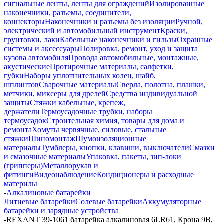
сигнальные ленты, ленты для ограждений
Изолированные
наконечники, разъемы, соединители,
коннекторы
Наконечники и разъемы без изоляции
Ручной,
электрический и автомобильный инструмент
Краски,
грунтовки, лаки
Кабельные наконечники и гильзы
Охранные
системы и аксессуары
Полировка, ремонт, уход и защита
кузова автомобиля
Провода автомобильные, монтажные,
акустические
Протирочные материалы, салфетки,
губки
Наборы уплотнительных колец, шайб,
шплинтов
Сварочные материалы
Сверла, полотна, плашки,
метчики, миксеры для дрелей
Средства индивидуальной
защиты
Стяжки кабельные, крепеж,
держатели
Термоусадочные трубки, наборы
термоусадок
Строительная химия, товары для дома и
ремонта
Хомуты червячные, силовые, стальные
стяжки
Шиномонтаж
Шумоизоляционные
материалы
Тумблеры, кнопки, клавиши, выключатели
Смазки
и смазочные материалы
Упаковка, пакеты, зип-локи
(грипперы)
Металлорукав и
фитинги
Видеонаблюдение
Кондиционеры и расходные
материлы
-
Алкалиновые батарейки
Литиевые батарейки
Солевые батарейки
Аккумуляторные
батарейки и зарядные устройства
-
REXANT 39-1061 батарейка алкалиновая 6LR61, Крона 9В,