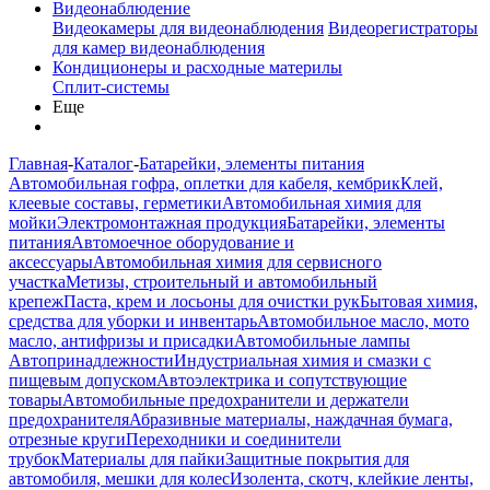
Видеонаблюдение
Видеокамеры для видеонаблюдения
Видеорегистраторы
для камер видеонаблюдения
Кондиционеры и расходные материлы
Сплит-системы
Еще
Главная
-
Каталог
-
Батарейки, элементы питания
Автомобильная гофра, оплетки для кабеля, кембрик
Клей,
клеевые составы, герметики
Автомобильная химия для
мойки
Электромонтажная продукция
Батарейки, элементы
питания
Автомоечное оборудование и
аксессуары
Автомобильная химия для сервисного
участка
Метизы, строительный и автомобильный
крепеж
Паста, крем и лосьоны для очистки рук
Бытовая химия,
средства для уборки и инвентарь
Автомобильное масло, мото
масло, антифризы и присадки
Автомобильные лампы
Автопринадлежности
Индустриальная химия и смазки с
пищевым допуском
Автоэлектрика и сопутствующие
товары
Автомобильные предохранители и держатели
предохранителя
Абразивные материалы, наждачная бумага,
отрезные круги
Переходники и соединители
трубок
Материалы для пайки
Защитные покрытия для
автомобиля, мешки для колес
Изолента, скотч, клейкие ленты,