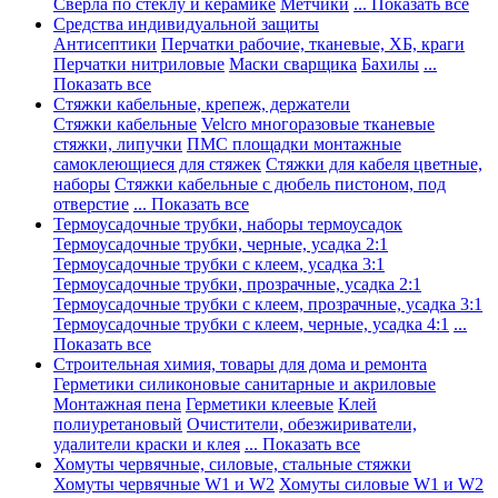
Сверла по стеклу и керамике
Метчики
... Показать все
Средства индивидуальной защиты
Антисептики
Перчатки рабочие, тканевые, ХБ, краги
Перчатки нитриловые
Маски сварщика
Бахилы
...
Показать все
Стяжки кабельные, крепеж, держатели
Стяжки кабельные
Velcro многоразовые тканевые
стяжки, липучки
ПМС площадки монтажные
самоклеющиеся для стяжек
Стяжки для кабеля цветные,
наборы
Стяжки кабельные с дюбель пистоном, под
отверстие
... Показать все
Термоусадочные трубки, наборы термоусадок
Термоусадочные трубки, черные, усадка 2:1
Термоусадочные трубки с клеем, усадка 3:1
Термоусадочные трубки, прозрачные, усадка 2:1
Термоусадочные трубки с клеем, прозрачные, усадка 3:1
Термоусадочные трубки с клеем, черные, усадка 4:1
...
Показать все
Строительная химия, товары для дома и ремонта
Герметики силиконовые санитарные и акриловые
Монтажная пена
Герметики клеевые
Клей
полиуретановый
Очистители, обезжириватели,
удалители краски и клея
... Показать все
Хомуты червячные, силовые, стальные стяжки
Хомуты червячные W1 и W2
Хомуты силовые W1 и W2