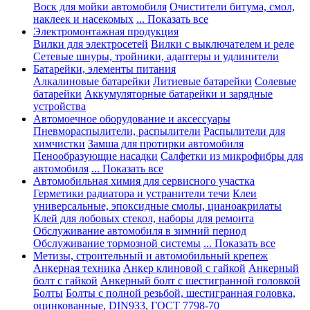
Воск для мойки автомобиля
Очистители битума, смол,
наклеек и насекомых
... Показать все
Электромонтажная продукция
Вилки для электросетей
Вилки с выключателем и реле
Сетевые шнуры, тройники, адаптеры и удлинители
Батарейки, элементы питания
Алкалиновые батарейки
Литиевые батарейки
Солевые
батарейки
Аккумуляторные батарейки и зарядные
устройства
Автомоечное оборудование и аксессуары
Пневмораспылители, распылители
Распылители для
химчистки
Замша для протирки автомобиля
Пенообразующие насадки
Салфетки из микрофибры для
автомобиля
... Показать все
Автомобильная химия для сервисного участка
Герметики радиатора и устранители течи
Клеи
универсальные, эпоксидные смолы, цианоакрилаты
Клей для лобовых стекол, наборы для ремонта
Обслуживание автомобиля в зимний период
Обслуживание тормозной системы
... Показать все
Метизы, строительный и автомобильный крепеж
Анкерная техника
Анкер клиновой с гайкой
Анкерный
болт с гайкой
Анкерный болт с шестигранной головкой
Болты
Болты с полной резьбой, шестигранная головка,
оцинкованные, DIN933, ГОСТ 7798-70