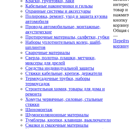
Краски, грунтовки, лаки
интере
Кабельные наконечники и гильзы
товар и
Охранные системы и аксессуары
нажмит
Полировка, ремонт, уход и защита кузова
кнопку
автомобиля
корзину
Провода автомобильные, монтажные,
Общая 
акустические
—
Протирочные материалы, салфетки, губки
Перейт
Наборы уплотнительных колец, шайб,
корзину
шплинтов
Сварочные материалы
Сверла, полотна, плашки, метчики,
миксеры для дрелей
Средства индивидуальной защиты
Стяжки кабельные, крепеж, держатели
Термоусадочные трубки, наборы
термоусадок
Строительная химия, товары для дома и
ремонта
Хомуты червячные, силовые, стальные
стяжки
Шиномонтаж
Шумоизоляционные материалы
Тумблеры, кнопки, клавиши, выключатели
Смазки и смазочные материалы