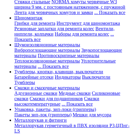
Стяжки стальные
NORMA хомуты червячные W3
ширина 9 мм. с постоянным натяжением, с пружиной
Лента для червячных хомутов и замки
... Показать все
Шиномонтаж
Грибки для ремонта
Инструмент для шиномонтажа
Резиновые заплатки для ремонта колес
Вентили,
ниппели, колпачки
Наборы для ремонта колес
...
Показать все
Шумоизоляционные материалы
Вибропоглощающие материалы
Звукопоглощающие
материалы
Противоскрипные материалы
Теплоизоляционные материалы
Уплотнительные
материалы
... Показать все
Тумблеры, кнопки, клавиши, выключатели
Батарейные отсеки
Индикаторы
Выключатели
Тумблеры
Смазки и смазочные материалы
Адгезионные смазки
Медные смазки
Силиконовые
смазки
Смазки для подшипников
Смазки
высокотемпературные
... Показать все
Упаковка, пакеты, зип-локи (грипперы)
Пакеты зип-лок (грипперы)
Мешки для мусора
Металлорукав и фитинги
Металлорукав герметичный в ПВХ изоляции Р3-ЦПнг-
LS