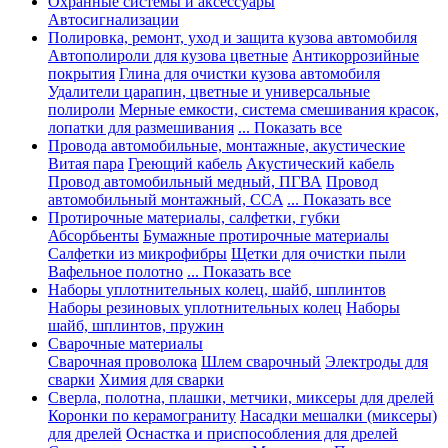
Охранные системы и аксессуары
Автосигнализации
Полировка, ремонт, уход и защита кузова автомобиля
Автополироли для кузова цветные
Антикоррозийные
покрытия
Глина для очистки кузова автомобиля
Удалители царапин, цветные и универсальные
полироли
Мерные емкости, система смешивания красок,
лопатки для размешивания
... Показать все
Провода автомобильные, монтажные, акустические
Витая пара
Греющий кабель
Акустический кабель
Провод автомобильный медный, ПГВА
Провод
автомобильный монтажный, CCA
... Показать все
Протирочные материалы, салфетки, губки
Абсорбьенты
Бумажные протирочные материалы
Салфетки из микрофибры
Щетки для очистки пыли
Вафельное полотно
... Показать все
Наборы уплотнительных колец, шайб, шплинтов
Наборы резиновых уплотнительных колец
Наборы
шайб, шплинтов, пружин
Сварочные материалы
Сварочная проволока
Шлем сварочный
Электроды для
сварки
Химия для сварки
Сверла, полотна, плашки, метчики, миксеры для дрелей
Коронки по керамограниту
Насадки мешалки (миксеры)
для дрелей
Оснастка и приспособления для дрелей