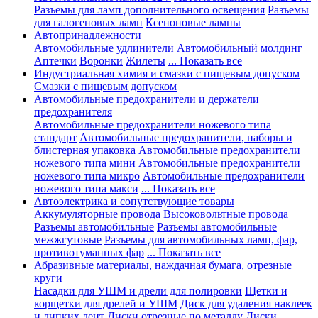
Разъемы для ламп дополнительного освещения
Разъемы
для галогеновых ламп
Ксеноновые лампы
Автопринадлежности
Автомобильные удлинители
Автомобильный молдинг
Аптечки
Воронки
Жилеты
... Показать все
Индустриальная химия и смазки с пищевым допуском
Смазки с пищевым допуском
Автомобильные предохранители и держатели
предохранителя
Автомобильные предохранители ножевого типа
стандарт
Автомобильные предохранители, наборы и
блистерная упаковка
Автомобильные предохранители
ножевого типа мини
Автомобильные предохранители
ножевого типа микро
Автомобильные предохранители
ножевого типа макси
... Показать все
Автоэлектрика и сопутствующие товары
Аккумуляторные провода
Высоковольтные провода
Разъемы автомобильные
Разъемы автомобильные
межжгутовые
Разъемы для автомобильных ламп, фар,
противотуманных фар
... Показать все
Абразивные материалы, наждачная бумага, отрезные
круги
Насадки для УШМ и дрели для полировки
Щетки и
корщетки для дрелей и УШМ
Диск для удаления наклеек
и липких лент
Диски отрезные по металлу
Диски