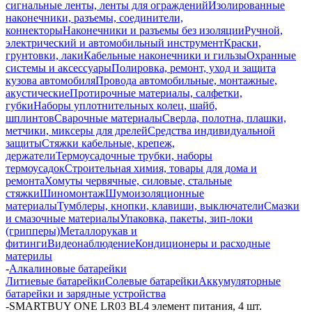
сигнальные ленты, ленты для ограждений
Изолированные
наконечники, разъемы, соединители,
коннекторы
Наконечники и разъемы без изоляции
Ручной,
электрический и автомобильный инструмент
Краски,
грунтовки, лаки
Кабельные наконечники и гильзы
Охранные
системы и аксессуары
Полировка, ремонт, уход и защита
кузова автомобиля
Провода автомобильные, монтажные,
акустические
Протирочные материалы, салфетки,
губки
Наборы уплотнительных колец, шайб,
шплинтов
Сварочные материалы
Сверла, полотна, плашки,
метчики, миксеры для дрелей
Средства индивидуальной
защиты
Стяжки кабельные, крепеж,
держатели
Термоусадочные трубки, наборы
термоусадок
Строительная химия, товары для дома и
ремонта
Хомуты червячные, силовые, стальные
стяжки
Шиномонтаж
Шумоизоляционные
материалы
Тумблеры, кнопки, клавиши, выключатели
Смазки
и смазочные материалы
Упаковка, пакеты, зип-локи
(грипперы)
Металлорукав и
фитинги
Видеонаблюдение
Кондиционеры и расходные
материлы
-
Алкалиновые батарейки
Литиевые батарейки
Солевые батарейки
Аккумуляторные
батарейки и зарядные устройства
-
SMARTBUY ONE LR03 BL4 элемент питания, 4 шт.