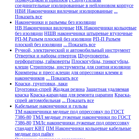
соединительные изолированные в нейлоновом корпусе
НВИ Наконечники вилочные изолированные
...
Показать все
Наконечники и разъемы без изоляции
НВ Наконечники вилочные
НК Наконечники кольцевые
без изоляции
НШВ наконечники штыревые втулочные
РП-М Разъем плоский без изоляции
РП-П Разъем
плоский без изоляции
... Показать все
Ручной, электрический и автомобильный инструмент
Отвертки и наборы отверток
Шуруповерты,
перфораторы, гайковерты
Плоскогубцы, тонкогубцы,
клещи
Стрипперы, инструменты для снятия изоляции
Кримперы и пресс-клещи для опрессовки клемм и
наконечников
... Показать все
Краски, грунтовки, лаки
Грунтовки-спрей
Жидкая резина
Защитная удаляемая
краска
Краска-карандаш для ремонта царапин
Краска-
спрей автомобильная
... Показать все
Кабельные наконечники и гильзы
ТМ наконечники медные под опрессовку по ГОСТ
7386-80
ТМЛ медные луженые наконечники по ГОСТ
7386-80
ТМЛс наконечники луженые под опрессовку
стандарт КВТ
ПМ Наконечники кольцевые кабельные
медные под пайку