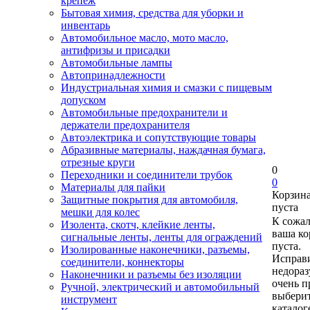
крепеж
Бытовая химия, средства для уборки и
инвентарь
Автомобильное масло, мото масло,
антифризы и присадки
Автомобильные лампы
Автопринадлежности
Индустриальная химия и смазки с пищевым
допуском
Автомобильные предохранители и
держатели предохранителя
Автоэлектрика и сопутствующие товары
Абразивные материалы, наждачная бумага,
отрезные круги
0
Переходники и соединители трубок
0
Материалы для пайки
Корзин
Защитные покрытия для автомобиля,
пуста
мешки для колес
К сожа
Изолента, скотч, клейкие ленты,
ваша ко
сигнальные ленты, ленты для ограждений
пуста.
Изолированные наконечники, разъемы,
Исправи
соединители, коннекторы
недора
Наконечники и разъемы без изоляции
очень п
Ручной, электрический и автомобильный
выберит
инструмент
каталог