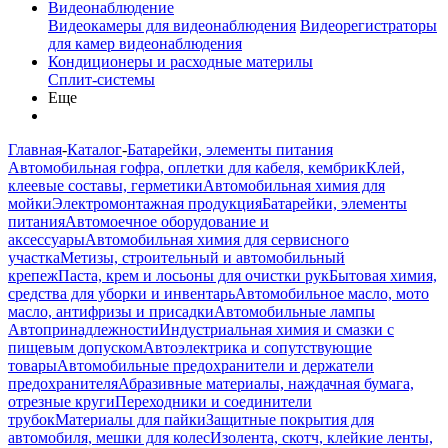
Видеонаблюдение
Видеокамеры для видеонаблюдения
Видеорегистраторы
для камер видеонаблюдения
Кондиционеры и расходные материлы
Сплит-системы
Еще
Главная
-
Каталог
-
Батарейки, элементы питания
Автомобильная гофра, оплетки для кабеля, кембрик
Клей,
клеевые составы, герметики
Автомобильная химия для
мойки
Электромонтажная продукция
Батарейки, элементы
питания
Автомоечное оборудование и
аксессуары
Автомобильная химия для сервисного
участка
Метизы, строительный и автомобильный
крепеж
Паста, крем и лосьоны для очистки рук
Бытовая химия,
средства для уборки и инвентарь
Автомобильное масло, мото
масло, антифризы и присадки
Автомобильные лампы
Автопринадлежности
Индустриальная химия и смазки с
пищевым допуском
Автоэлектрика и сопутствующие
товары
Автомобильные предохранители и держатели
предохранителя
Абразивные материалы, наждачная бумага,
отрезные круги
Переходники и соединители
трубок
Материалы для пайки
Защитные покрытия для
автомобиля, мешки для колес
Изолента, скотч, клейкие ленты,