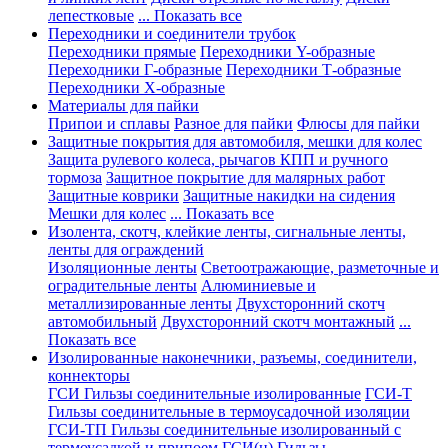
лепестковые
... Показать все
Переходники и соединители трубок
Переходники прямые
Переходники Y-образные
Переходники Г-образные
Переходники Т-образные
Переходники Х-образные
Материалы для пайки
Припои и сплавы
Разное для пайки
Флюсы для пайки
Защитные покрытия для автомобиля, мешки для колес
Защита рулевого колеса, рычагов КПП и ручного
тормоза
Защитное покрытие для малярных работ
Защитные коврики
Защитные накидки на сидения
Мешки для колес
... Показать все
Изолента, скотч, клейкие ленты, сигнальные ленты,
ленты для ограждений
Изоляционные ленты
Светоотражающие, разметочные и
оградительные ленты
Алюминиевые и
металлизированные ленты
Двухсторонний скотч
автомобильный
Двухсторонний скотч монтажный
...
Показать все
Изолированные наконечники, разъемы, соединители,
коннекторы
ГСИ Гильзы соединительные изолированные
ГСИ-Т
Гильзы соединительные в термоусадочной изоляции
ГСИ-ТП Гильзы соединительные изолированный с
термоусадкой и припоем
ГСИ(н) Гильзы