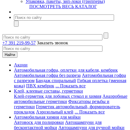
Упаковка, пакеты, зип-локи (грипперы)
ПОСМОТРЕТЬ ВЕСЬ КАТАЛОГ
+7 391 219-99-57
Заказать звонок
Акции
Автомобильная гофра, оплетки для кабеля, кембрик
Автомобильная гофра без разреза
Автомобильная гофра
с разрезом
Бандаж спиральный
Гибкая оплетка (змеиная
кожа)
ПВХ кембрик
... Показать все
Клей, клеевые составы, герметики
Клей-герметик для лобовых стекол и химия
Анаэробные
автомобильные герметики
Фиксаторы резьбы и
герметики
Герметик автомобильный, формирователь
прокладок
Аэрозольный клей
... Показать все
Автомобильная химия для мойки
Автовоск для полировки
Автошампуни для
бесконтактной мойки
Автошампуни для ручной мойки