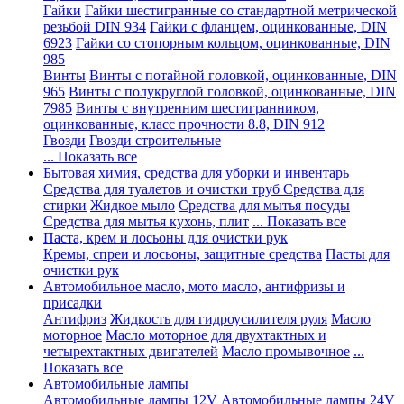
Гайки
Гайки шестигранные со стандартной метрической
резьбой DIN 934
Гайки с фланцем, оцинкованные, DIN
6923
Гайки со стопорным кольцом, оцинкованные, DIN
985
Винты
Винты с потайной головкой, оцинкованные, DIN
965
Винты с полукруглой головкой, оцинкованные, DIN
7985
Винты с внутренним шестигранником,
оцинкованные, класс прочности 8.8, DIN 912
Гвозди
Гвозди строительные
... Показать все
Бытовая химия, средства для уборки и инвентарь
Средства для туалетов и очистки труб
Средства для
стирки
Жидкое мыло
Средства для мытья посуды
Средства для мытья кухонь, плит
... Показать все
Паста, крем и лосьоны для очистки рук
Кремы, спреи и лосьоны, защитные средства
Пасты для
очистки рук
Автомобильное масло, мото масло, антифризы и
присадки
Антифриз
Жидкость для гидроусилителя руля
Масло
моторное
Масло моторное для двухтактных и
четырехтактных двигателей
Масло промывочное
...
Показать все
Автомобильные лампы
Автомобильные лампы 12V
Автомобильные лампы 24V