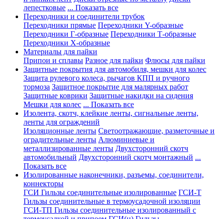
лепестковые
... Показать все
Переходники и соединители трубок
Переходники прямые
Переходники Y-образные
Переходники Г-образные
Переходники Т-образные
Переходники Х-образные
Материалы для пайки
Припои и сплавы
Разное для пайки
Флюсы для пайки
Защитные покрытия для автомобиля, мешки для колес
Защита рулевого колеса, рычагов КПП и ручного
тормоза
Защитное покрытие для малярных работ
Защитные коврики
Защитные накидки на сидения
Мешки для колес
... Показать все
Изолента, скотч, клейкие ленты, сигнальные ленты,
ленты для ограждений
Изоляционные ленты
Светоотражающие, разметочные и
оградительные ленты
Алюминиевые и
металлизированные ленты
Двухсторонний скотч
автомобильный
Двухсторонний скотч монтажный
...
Показать все
Изолированные наконечники, разъемы, соединители,
коннекторы
ГСИ Гильзы соединительные изолированные
ГСИ-Т
Гильзы соединительные в термоусадочной изоляции
ГСИ-ТП Гильзы соединительные изолированный с
термоусадкой и припоем
ГСИ(н) Гильзы