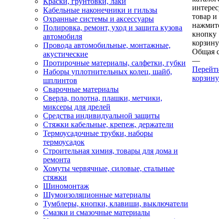
Краски, грунтовки, лаки
интере
Кабельные наконечники и гильзы
товар и
Охранные системы и аксессуары
нажмит
Полировка, ремонт, уход и защита кузова
кнопку
автомобиля
корзину
Провода автомобильные, монтажные,
Общая 
акустические
—
Протирочные материалы, салфетки, губки
Перейт
Наборы уплотнительных колец, шайб,
корзину
шплинтов
Сварочные материалы
Сверла, полотна, плашки, метчики,
миксеры для дрелей
Средства индивидуальной защиты
Стяжки кабельные, крепеж, держатели
Термоусадочные трубки, наборы
термоусадок
Строительная химия, товары для дома и
ремонта
Хомуты червячные, силовые, стальные
стяжки
Шиномонтаж
Шумоизоляционные материалы
Тумблеры, кнопки, клавиши, выключатели
Смазки и смазочные материалы