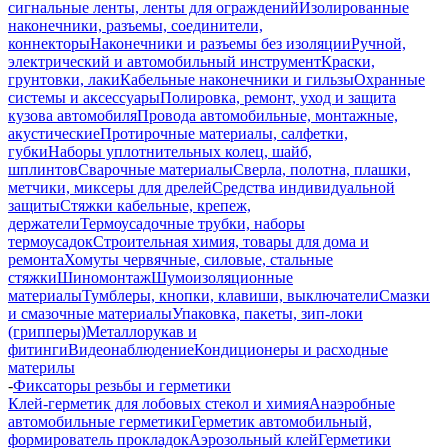
сигнальные ленты, ленты для ограждений
Изолированные
наконечники, разъемы, соединители,
коннекторы
Наконечники и разъемы без изоляции
Ручной,
электрический и автомобильный инструмент
Краски,
грунтовки, лаки
Кабельные наконечники и гильзы
Охранные
системы и аксессуары
Полировка, ремонт, уход и защита
кузова автомобиля
Провода автомобильные, монтажные,
акустические
Протирочные материалы, салфетки,
губки
Наборы уплотнительных колец, шайб,
шплинтов
Сварочные материалы
Сверла, полотна, плашки,
метчики, миксеры для дрелей
Средства индивидуальной
защиты
Стяжки кабельные, крепеж,
держатели
Термоусадочные трубки, наборы
термоусадок
Строительная химия, товары для дома и
ремонта
Хомуты червячные, силовые, стальные
стяжки
Шиномонтаж
Шумоизоляционные
материалы
Тумблеры, кнопки, клавиши, выключатели
Смазки
и смазочные материалы
Упаковка, пакеты, зип-локи
(грипперы)
Металлорукав и
фитинги
Видеонаблюдение
Кондиционеры и расходные
материлы
-
Фиксаторы резьбы и герметики
Клей-герметик для лобовых стекол и химия
Анаэробные
автомобильные герметики
Герметик автомобильный,
формирователь прокладок
Аэрозольный клей
Герметики