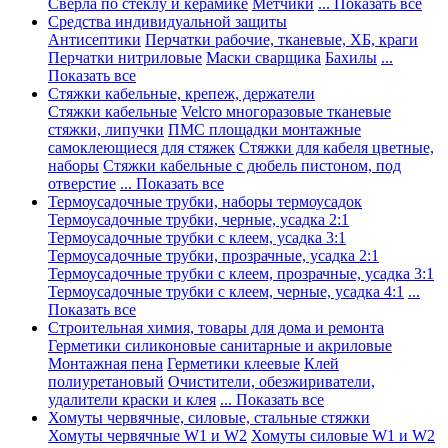
Сверла по стеклу и керамике
Метчики
... Показать все
Средства индивидуальной защиты
Антисептики
Перчатки рабочие, тканевые, ХБ, краги
Перчатки нитриловые
Маски сварщика
Бахилы
...
Показать все
Стяжки кабельные, крепеж, держатели
Стяжки кабельные
Velcro многоразовые тканевые
стяжки, липучки
ПМС площадки монтажные
самоклеющиеся для стяжек
Стяжки для кабеля цветные,
наборы
Стяжки кабельные с дюбель пистоном, под
отверстие
... Показать все
Термоусадочные трубки, наборы термоусадок
Термоусадочные трубки, черные, усадка 2:1
Термоусадочные трубки с клеем, усадка 3:1
Термоусадочные трубки, прозрачные, усадка 2:1
Термоусадочные трубки с клеем, прозрачные, усадка 3:1
Термоусадочные трубки с клеем, черные, усадка 4:1
...
Показать все
Строительная химия, товары для дома и ремонта
Герметики силиконовые санитарные и акриловые
Монтажная пена
Герметики клеевые
Клей
полиуретановый
Очистители, обезжириватели,
удалители краски и клея
... Показать все
Хомуты червячные, силовые, стальные стяжки
Хомуты червячные W1 и W2
Хомуты силовые W1 и W2