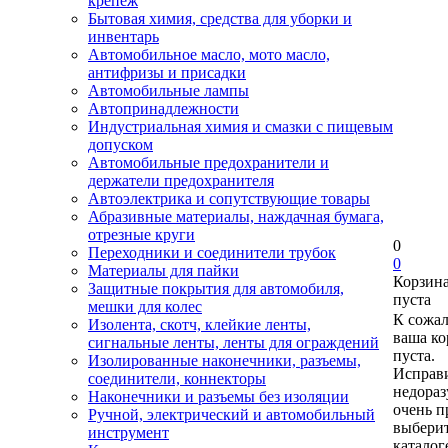
крепеж
Бытовая химия, средства для уборки и
инвентарь
Автомобильное масло, мото масло,
антифризы и присадки
Автомобильные лампы
Автопринадлежности
Индустриальная химия и смазки с пищевым
допуском
Автомобильные предохранители и
держатели предохранителя
Автоэлектрика и сопутствующие товары
Абразивные материалы, наждачная бумага,
отрезные круги
0
Переходники и соединители трубок
0
Материалы для пайки
Корзин
Защитные покрытия для автомобиля,
пуста
мешки для колес
К сожа
Изолента, скотч, клейкие ленты,
ваша ко
сигнальные ленты, ленты для ограждений
пуста.
Изолированные наконечники, разъемы,
Исправи
соединители, коннекторы
недора
Наконечники и разъемы без изоляции
очень п
Ручной, электрический и автомобильный
выберит
инструмент
каталог