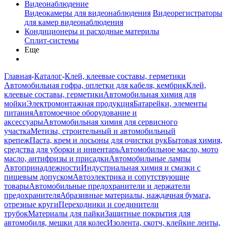
Видеонаблюдение
Видеокамеры для видеонаблюдения
Видеорегистраторы
для камер видеонаблюдения
Кондиционеры и расходные материлы
Сплит-системы
Еще
Главная
-
Каталог
-
Клей, клеевые составы, герметики
Автомобильная гофра, оплетки для кабеля, кембрик
Клей,
клеевые составы, герметики
Автомобильная химия для
мойки
Электромонтажная продукция
Батарейки, элементы
питания
Автомоечное оборудование и
аксессуары
Автомобильная химия для сервисного
участка
Метизы, строительный и автомобильный
крепеж
Паста, крем и лосьоны для очистки рук
Бытовая химия,
средства для уборки и инвентарь
Автомобильное масло, мото
масло, антифризы и присадки
Автомобильные лампы
Автопринадлежности
Индустриальная химия и смазки с
пищевым допуском
Автоэлектрика и сопутствующие
товары
Автомобильные предохранители и держатели
предохранителя
Абразивные материалы, наждачная бумага,
отрезные круги
Переходники и соединители
трубок
Материалы для пайки
Защитные покрытия для
автомобиля, мешки для колес
Изолента, скотч, клейкие ленты,