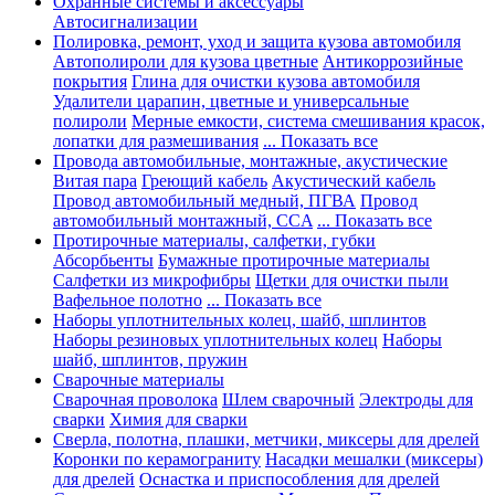
Охранные системы и аксессуары
Автосигнализации
Полировка, ремонт, уход и защита кузова автомобиля
Автополироли для кузова цветные
Антикоррозийные
покрытия
Глина для очистки кузова автомобиля
Удалители царапин, цветные и универсальные
полироли
Мерные емкости, система смешивания красок,
лопатки для размешивания
... Показать все
Провода автомобильные, монтажные, акустические
Витая пара
Греющий кабель
Акустический кабель
Провод автомобильный медный, ПГВА
Провод
автомобильный монтажный, CCA
... Показать все
Протирочные материалы, салфетки, губки
Абсорбьенты
Бумажные протирочные материалы
Салфетки из микрофибры
Щетки для очистки пыли
Вафельное полотно
... Показать все
Наборы уплотнительных колец, шайб, шплинтов
Наборы резиновых уплотнительных колец
Наборы
шайб, шплинтов, пружин
Сварочные материалы
Сварочная проволока
Шлем сварочный
Электроды для
сварки
Химия для сварки
Сверла, полотна, плашки, метчики, миксеры для дрелей
Коронки по керамограниту
Насадки мешалки (миксеры)
для дрелей
Оснастка и приспособления для дрелей