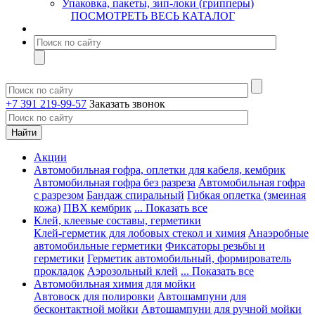
Упаковка, пакеты, зип-локи (грипперы)
ПОСМОТРЕТЬ ВЕСЬ КАТАЛОГ
+7 391 219-99-57
Заказать звонок
Акции
Автомобильная гофра, оплетки для кабеля, кембрик
Автомобильная гофра без разреза
Автомобильная гофра
с разрезом
Бандаж спиральный
Гибкая оплетка (змеиная
кожа)
ПВХ кембрик
... Показать все
Клей, клеевые составы, герметики
Клей-герметик для лобовых стекол и химия
Анаэробные
автомобильные герметики
Фиксаторы резьбы и
герметики
Герметик автомобильный, формирователь
прокладок
Аэрозольный клей
... Показать все
Автомобильная химия для мойки
Автовоск для полировки
Автошампуни для
бесконтактной мойки
Автошампуни для ручной мойки