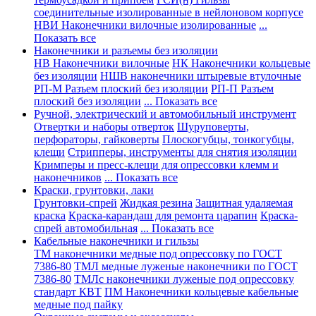
соединительные изолированные в нейлоновом корпусе
НВИ Наконечники вилочные изолированные
...
Показать все
Наконечники и разъемы без изоляции
НВ Наконечники вилочные
НК Наконечники кольцевые
без изоляции
НШВ наконечники штыревые втулочные
РП-М Разъем плоский без изоляции
РП-П Разъем
плоский без изоляции
... Показать все
Ручной, электрический и автомобильный инструмент
Отвертки и наборы отверток
Шуруповерты,
перфораторы, гайковерты
Плоскогубцы, тонкогубцы,
клещи
Стрипперы, инструменты для снятия изоляции
Кримперы и пресс-клещи для опрессовки клемм и
наконечников
... Показать все
Краски, грунтовки, лаки
Грунтовки-спрей
Жидкая резина
Защитная удаляемая
краска
Краска-карандаш для ремонта царапин
Краска-
спрей автомобильная
... Показать все
Кабельные наконечники и гильзы
ТМ наконечники медные под опрессовку по ГОСТ
7386-80
ТМЛ медные луженые наконечники по ГОСТ
7386-80
ТМЛс наконечники луженые под опрессовку
стандарт КВТ
ПМ Наконечники кольцевые кабельные
медные под пайку