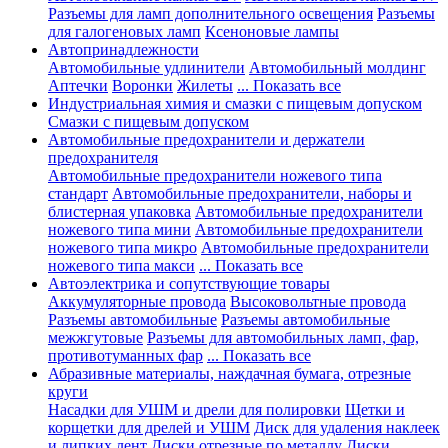
Разъемы для ламп дополнительного освещения
Разъемы
для галогеновых ламп
Ксеноновые лампы
Автопринадлежности
Автомобильные удлинители
Автомобильный молдинг
Аптечки
Воронки
Жилеты
... Показать все
Индустриальная химия и смазки с пищевым допуском
Смазки с пищевым допуском
Автомобильные предохранители и держатели
предохранителя
Автомобильные предохранители ножевого типа
стандарт
Автомобильные предохранители, наборы и
блистерная упаковка
Автомобильные предохранители
ножевого типа мини
Автомобильные предохранители
ножевого типа микро
Автомобильные предохранители
ножевого типа макси
... Показать все
Автоэлектрика и сопутствующие товары
Аккумуляторные провода
Высоковольтные провода
Разъемы автомобильные
Разъемы автомобильные
межжгутовые
Разъемы для автомобильных ламп, фар,
противотуманных фар
... Показать все
Абразивные материалы, наждачная бумага, отрезные
круги
Насадки для УШМ и дрели для полировки
Щетки и
корщетки для дрелей и УШМ
Диск для удаления наклеек
и липких лент
Диски отрезные по металлу
Диски