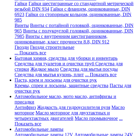
Гайки
Гайки шестигранные со стандартной метрической
резьбой DIN 934
Гайки с фланцем, оцинкованные, DIN
6923
Гайки со стопорным кольцом, оцинкованные, DIN
985
Винты
Винты с потайной головкой, оцинкованные, DIN
965
Винты с полукруглой головкой, оцинкованные, DIN
7985
Винты с внутренним шестигранником,
оцинкованные, класс прочности 8.8, DIN 912
Гвозди
Гвозди строительные
... Показать все
Бытовая химия, средства для уборки и инвентарь
Средства для туалетов и очистки труб
Средства для
стирки
Жидкое мыло
Средства для мытья посуды
Средства для мытья кухонь, плит
... Показать все
Паста, крем и лосьоны для очистки рук
Кремы, спреи и лосьоны, защитные средства
Пасты для
очистки рук
Автомобильное масло, мото масло, антифризы и
присадки
Антифриз
Жидкость для гидроусилителя руля
Масло
моторное
Масло моторное для двухтактных и
четырехтактных двигателей
Масло промывочное
...
Показать все
Автомобильные лампы
Автомобильные лампы 12V
Автомобильные лампы 24V