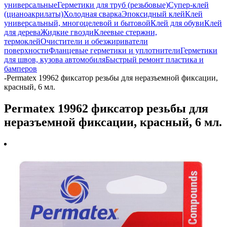
универсальные
Герметики для труб (резьбовые)
Супер-клей
(цианоакрилаты)
Холодная сварка
Эпоксидный клей
Клей
универсальный, многоцелевой и бытовой
Клей для обуви
Клей
для дерева
Жидкие гвозди
Клеевые стержни,
термоклей
Очистители и обезжириватели
поверхности
Фланцевые герметики и уплотнители
Герметики
для швов, кузова автомобиля
Быстрый ремонт пластика и
бамперов
-
Permatex 19962 фиксатор резьбы для неразъемной фиксации,
красный, 6 мл.
Permatex 19962 фиксатор резьбы для
неразъемной фиксации, красный, 6 мл.