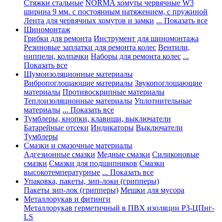
Стяжки стальные
NORMA хомуты червячные W3
ширина 9 мм. с постоянным натяжением, с пружиной
Лента для червячных хомутов и замки
... Показать все
Шиномонтаж
Грибки для ремонта
Инструмент для шиномонтажа
Резиновые заплатки для ремонта колес
Вентили,
ниппели, колпачки
Наборы для ремонта колес
...
Показать все
Шумоизоляционные материалы
Вибропоглощающие материалы
Звукопоглощающие
материалы
Противоскрипные материалы
Теплоизоляционные материалы
Уплотнительные
материалы
... Показать все
Тумблеры, кнопки, клавиши, выключатели
Батарейные отсеки
Индикаторы
Выключатели
Тумблеры
Смазки и смазочные материалы
Адгезионные смазки
Медные смазки
Силиконовые
смазки
Смазки для подшипников
Смазки
высокотемпературные
... Показать все
Упаковка, пакеты, зип-локи (грипперы)
Пакеты зип-лок (грипперы)
Мешки для мусора
Металлорукав и фитинги
Металлорукав герметичный в ПВХ изоляции Р3-ЦПнг-
LS