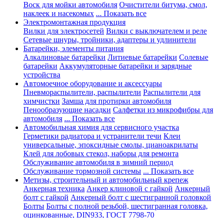
Воск для мойки автомобиля
Очистители битума, смол,
наклеек и насекомых
... Показать все
Электромонтажная продукция
Вилки для электросетей
Вилки с выключателем и реле
Сетевые шнуры, тройники, адаптеры и удлинители
Батарейки, элементы питания
Алкалиновые батарейки
Литиевые батарейки
Солевые
батарейки
Аккумуляторные батарейки и зарядные
устройства
Автомоечное оборудование и аксессуары
Пневмораспылители, распылители
Распылители для
химчистки
Замша для протирки автомобиля
Пенообразующие насадки
Салфетки из микрофибры для
автомобиля
... Показать все
Автомобильная химия для сервисного участка
Герметики радиатора и устранители течи
Клеи
универсальные, эпоксидные смолы, цианоакрилаты
Клей для лобовых стекол, наборы для ремонта
Обслуживание автомобиля в зимний период
Обслуживание тормозной системы
... Показать все
Метизы, строительный и автомобильный крепеж
Анкерная техника
Анкер клиновой с гайкой
Анкерный
болт с гайкой
Анкерный болт с шестигранной головкой
Болты
Болты с полной резьбой, шестигранная головка,
оцинкованные, DIN933, ГОСТ 7798-70