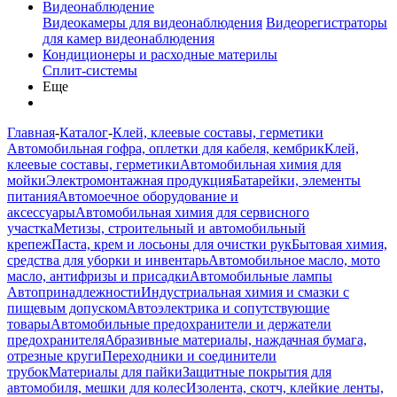
Видеонаблюдение
Видеокамеры для видеонаблюдения
Видеорегистраторы
для камер видеонаблюдения
Кондиционеры и расходные материлы
Сплит-системы
Еще
Главная
-
Каталог
-
Клей, клеевые составы, герметики
Автомобильная гофра, оплетки для кабеля, кембрик
Клей,
клеевые составы, герметики
Автомобильная химия для
мойки
Электромонтажная продукция
Батарейки, элементы
питания
Автомоечное оборудование и
аксессуары
Автомобильная химия для сервисного
участка
Метизы, строительный и автомобильный
крепеж
Паста, крем и лосьоны для очистки рук
Бытовая химия,
средства для уборки и инвентарь
Автомобильное масло, мото
масло, антифризы и присадки
Автомобильные лампы
Автопринадлежности
Индустриальная химия и смазки с
пищевым допуском
Автоэлектрика и сопутствующие
товары
Автомобильные предохранители и держатели
предохранителя
Абразивные материалы, наждачная бумага,
отрезные круги
Переходники и соединители
трубок
Материалы для пайки
Защитные покрытия для
автомобиля, мешки для колес
Изолента, скотч, клейкие ленты,