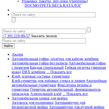
Упаковка, пакеты, зип-локи (грипперы)
ПОСМОТРЕТЬ ВЕСЬ КАТАЛОГ
+7 391 219-99-57
Заказать звонок
Акции
Автомобильная гофра, оплетки для кабеля, кембрик
Автомобильная гофра без разреза
Автомобильная гофра
с разрезом
Бандаж спиральный
Гибкая оплетка (змеиная
кожа)
ПВХ кембрик
... Показать все
Клей, клеевые составы, герметики
Клей-герметик для лобовых стекол и химия
Анаэробные
автомобильные герметики
Фиксаторы резьбы и
герметики
Герметик автомобильный, формирователь
прокладок
Аэрозольный клей
... Показать все
Автомобильная химия для мойки
Автовоск для полировки
Автошампуни для
бесконтактной мойки
Автошампуни для ручной мойки