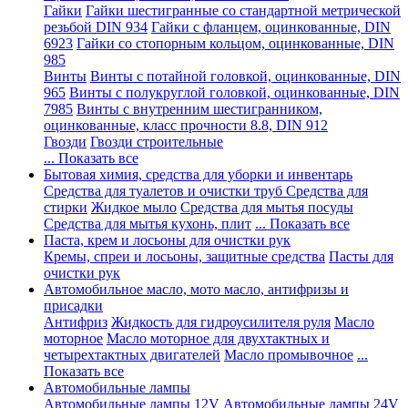
Гайки
Гайки шестигранные со стандартной метрической
резьбой DIN 934
Гайки с фланцем, оцинкованные, DIN
6923
Гайки со стопорным кольцом, оцинкованные, DIN
985
Винты
Винты с потайной головкой, оцинкованные, DIN
965
Винты с полукруглой головкой, оцинкованные, DIN
7985
Винты с внутренним шестигранником,
оцинкованные, класс прочности 8.8, DIN 912
Гвозди
Гвозди строительные
... Показать все
Бытовая химия, средства для уборки и инвентарь
Средства для туалетов и очистки труб
Средства для
стирки
Жидкое мыло
Средства для мытья посуды
Средства для мытья кухонь, плит
... Показать все
Паста, крем и лосьоны для очистки рук
Кремы, спреи и лосьоны, защитные средства
Пасты для
очистки рук
Автомобильное масло, мото масло, антифризы и
присадки
Антифриз
Жидкость для гидроусилителя руля
Масло
моторное
Масло моторное для двухтактных и
четырехтактных двигателей
Масло промывочное
...
Показать все
Автомобильные лампы
Автомобильные лампы 12V
Автомобильные лампы 24V