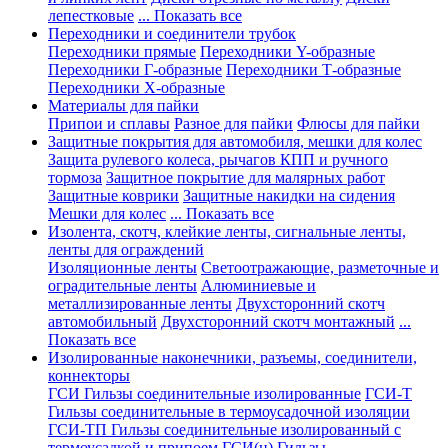
лепестковые
... Показать все
Переходники и соединители трубок
Переходники прямые
Переходники Y-образные
Переходники Г-образные
Переходники Т-образные
Переходники Х-образные
Материалы для пайки
Припои и сплавы
Разное для пайки
Флюсы для пайки
Защитные покрытия для автомобиля, мешки для колес
Защита рулевого колеса, рычагов КПП и ручного
тормоза
Защитное покрытие для малярных работ
Защитные коврики
Защитные накидки на сидения
Мешки для колес
... Показать все
Изолента, скотч, клейкие ленты, сигнальные ленты,
ленты для ограждений
Изоляционные ленты
Светоотражающие, разметочные и
оградительные ленты
Алюминиевые и
металлизированные ленты
Двухсторонний скотч
автомобильный
Двухсторонний скотч монтажный
...
Показать все
Изолированные наконечники, разъемы, соединители,
коннекторы
ГСИ Гильзы соединительные изолированные
ГСИ-Т
Гильзы соединительные в термоусадочной изоляции
ГСИ-ТП Гильзы соединительные изолированный с
термоусадкой и припоем
ГСИ(н) Гильзы