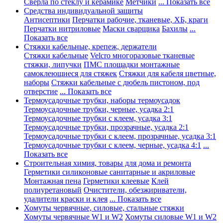
Сверла по стеклу и керамике
Метчики
... Показать все
Средства индивидуальной защиты
Антисептики
Перчатки рабочие, тканевые, ХБ, краги
Перчатки нитриловые
Маски сварщика
Бахилы
...
Показать все
Стяжки кабельные, крепеж, держатели
Стяжки кабельные
Velcro многоразовые тканевые
стяжки, липучки
ПМС площадки монтажные
самоклеющиеся для стяжек
Стяжки для кабеля цветные,
наборы
Стяжки кабельные с дюбель пистоном, под
отверстие
... Показать все
Термоусадочные трубки, наборы термоусадок
Термоусадочные трубки, черные, усадка 2:1
Термоусадочные трубки с клеем, усадка 3:1
Термоусадочные трубки, прозрачные, усадка 2:1
Термоусадочные трубки с клеем, прозрачные, усадка 3:1
Термоусадочные трубки с клеем, черные, усадка 4:1
...
Показать все
Строительная химия, товары для дома и ремонта
Герметики силиконовые санитарные и акриловые
Монтажная пена
Герметики клеевые
Клей
полиуретановый
Очистители, обезжириватели,
удалители краски и клея
... Показать все
Хомуты червячные, силовые, стальные стяжки
Хомуты червячные W1 и W2
Хомуты силовые W1 и W2