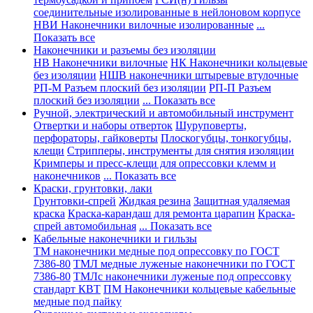
соединительные изолированные в нейлоновом корпусе
НВИ Наконечники вилочные изолированные
...
Показать все
Наконечники и разъемы без изоляции
НВ Наконечники вилочные
НК Наконечники кольцевые
без изоляции
НШВ наконечники штыревые втулочные
РП-М Разъем плоский без изоляции
РП-П Разъем
плоский без изоляции
... Показать все
Ручной, электрический и автомобильный инструмент
Отвертки и наборы отверток
Шуруповерты,
перфораторы, гайковерты
Плоскогубцы, тонкогубцы,
клещи
Стрипперы, инструменты для снятия изоляции
Кримперы и пресс-клещи для опрессовки клемм и
наконечников
... Показать все
Краски, грунтовки, лаки
Грунтовки-спрей
Жидкая резина
Защитная удаляемая
краска
Краска-карандаш для ремонта царапин
Краска-
спрей автомобильная
... Показать все
Кабельные наконечники и гильзы
ТМ наконечники медные под опрессовку по ГОСТ
7386-80
ТМЛ медные луженые наконечники по ГОСТ
7386-80
ТМЛс наконечники луженые под опрессовку
стандарт КВТ
ПМ Наконечники кольцевые кабельные
медные под пайку