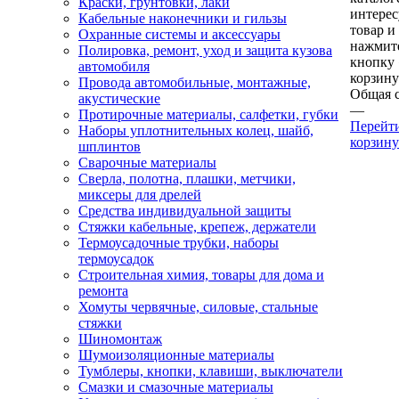
Краски, грунтовки, лаки
интере
Кабельные наконечники и гильзы
товар и
Охранные системы и аксессуары
нажмит
Полировка, ремонт, уход и защита кузова
кнопку
автомобиля
корзину
Провода автомобильные, монтажные,
Общая 
акустические
—
Протирочные материалы, салфетки, губки
Перейт
Наборы уплотнительных колец, шайб,
корзину
шплинтов
Сварочные материалы
Сверла, полотна, плашки, метчики,
миксеры для дрелей
Средства индивидуальной защиты
Стяжки кабельные, крепеж, держатели
Термоусадочные трубки, наборы
термоусадок
Строительная химия, товары для дома и
ремонта
Хомуты червячные, силовые, стальные
стяжки
Шиномонтаж
Шумоизоляционные материалы
Тумблеры, кнопки, клавиши, выключатели
Смазки и смазочные материалы