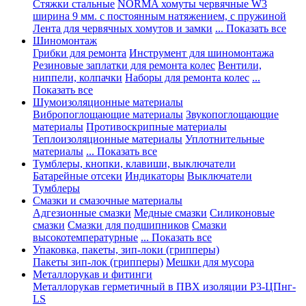
Стяжки стальные
NORMA хомуты червячные W3
ширина 9 мм. с постоянным натяжением, с пружиной
Лента для червячных хомутов и замки
... Показать все
Шиномонтаж
Грибки для ремонта
Инструмент для шиномонтажа
Резиновые заплатки для ремонта колес
Вентили,
ниппели, колпачки
Наборы для ремонта колес
...
Показать все
Шумоизоляционные материалы
Вибропоглощающие материалы
Звукопоглощающие
материалы
Противоскрипные материалы
Теплоизоляционные материалы
Уплотнительные
материалы
... Показать все
Тумблеры, кнопки, клавиши, выключатели
Батарейные отсеки
Индикаторы
Выключатели
Тумблеры
Смазки и смазочные материалы
Адгезионные смазки
Медные смазки
Силиконовые
смазки
Смазки для подшипников
Смазки
высокотемпературные
... Показать все
Упаковка, пакеты, зип-локи (грипперы)
Пакеты зип-лок (грипперы)
Мешки для мусора
Металлорукав и фитинги
Металлорукав герметичный в ПВХ изоляции Р3-ЦПнг-
LS