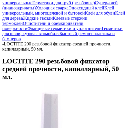
универсальные
Герметики для труб (резьбовые)
Супер-клей
(цианоакрилаты)
Холодная сварка
Эпоксидный клей
Клей
универсальный, многоцелевой и бытовой
Клей для обуви
Клей
для дерева
Жидкие гвозди
Клеевые стержни,
термоклей
Очистители и обезжириватели
поверхности
Фланцевые герметики и уплотнители
Герметики
для швов, кузова автомобиля
Быстрый ремонт пластика и
бамперов
-
LOCTITE 290 резьбовой фиксатор средней прочности,
капиллярный, 50 мл.
LOCTITE 290 резьбовой фиксатор
средней прочности, капиллярный, 50
мл.