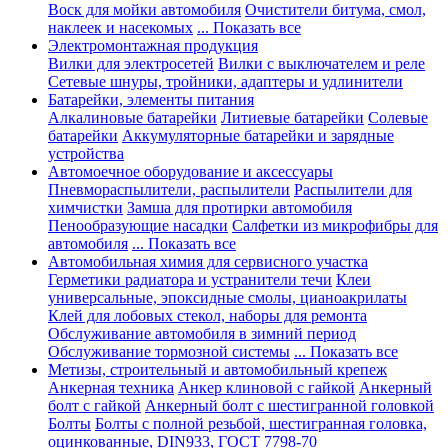
Воск для мойки автомобиля
Очистители битума, смол,
наклеек и насекомых
... Показать все
Электромонтажная продукция
Вилки для электросетей
Вилки с выключателем и реле
Сетевые шнуры, тройники, адаптеры и удлинители
Батарейки, элементы питания
Алкалиновые батарейки
Литиевые батарейки
Солевые
батарейки
Аккумуляторные батарейки и зарядные
устройства
Автомоечное оборудование и аксессуары
Пневмораспылители, распылители
Распылители для
химчистки
Замша для протирки автомобиля
Пенообразующие насадки
Салфетки из микрофибры для
автомобиля
... Показать все
Автомобильная химия для сервисного участка
Герметики радиатора и устранители течи
Клеи
универсальные, эпоксидные смолы, цианоакрилаты
Клей для лобовых стекол, наборы для ремонта
Обслуживание автомобиля в зимний период
Обслуживание тормозной системы
... Показать все
Метизы, строительный и автомобильный крепеж
Анкерная техника
Анкер клиновой с гайкой
Анкерный
болт с гайкой
Анкерный болт с шестигранной головкой
Болты
Болты с полной резьбой, шестигранная головка,
оцинкованные, DIN933, ГОСТ 7798-70