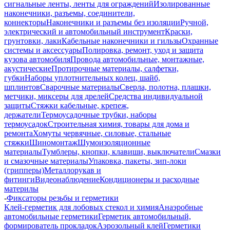
сигнальные ленты, ленты для ограждений
Изолированные
наконечники, разъемы, соединители,
коннекторы
Наконечники и разъемы без изоляции
Ручной,
электрический и автомобильный инструмент
Краски,
грунтовки, лаки
Кабельные наконечники и гильзы
Охранные
системы и аксессуары
Полировка, ремонт, уход и защита
кузова автомобиля
Провода автомобильные, монтажные,
акустические
Протирочные материалы, салфетки,
губки
Наборы уплотнительных колец, шайб,
шплинтов
Сварочные материалы
Сверла, полотна, плашки,
метчики, миксеры для дрелей
Средства индивидуальной
защиты
Стяжки кабельные, крепеж,
держатели
Термоусадочные трубки, наборы
термоусадок
Строительная химия, товары для дома и
ремонта
Хомуты червячные, силовые, стальные
стяжки
Шиномонтаж
Шумоизоляционные
материалы
Тумблеры, кнопки, клавиши, выключатели
Смазки
и смазочные материалы
Упаковка, пакеты, зип-локи
(грипперы)
Металлорукав и
фитинги
Видеонаблюдение
Кондиционеры и расходные
материлы
-
Фиксаторы резьбы и герметики
Клей-герметик для лобовых стекол и химия
Анаэробные
автомобильные герметики
Герметик автомобильный,
формирователь прокладок
Аэрозольный клей
Герметики