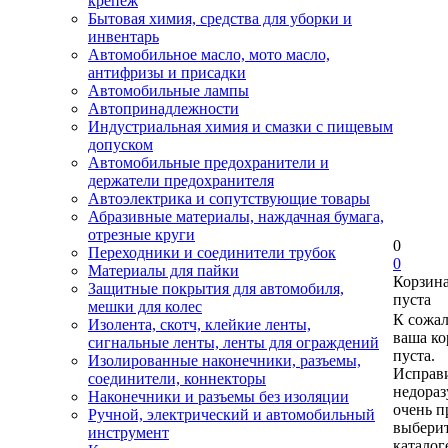
крепеж
Бытовая химия, средства для уборки и
инвентарь
Автомобильное масло, мото масло,
антифризы и присадки
Автомобильные лампы
Автопринадлежности
Индустриальная химия и смазки с пищевым
допуском
Автомобильные предохранители и
держатели предохранителя
Автоэлектрика и сопутствующие товары
Абразивные материалы, наждачная бумага,
отрезные круги
0
Переходники и соединители трубок
0
Материалы для пайки
Корзин
Защитные покрытия для автомобиля,
пуста
мешки для колес
К сожа
Изолента, скотч, клейкие ленты,
ваша ко
сигнальные ленты, ленты для ограждений
пуста.
Изолированные наконечники, разъемы,
Исправи
соединители, коннекторы
недора
Наконечники и разъемы без изоляции
очень п
Ручной, электрический и автомобильный
выберит
инструмент
каталог