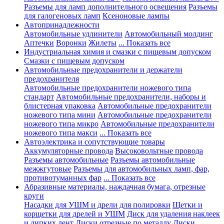
Разъемы для ламп дополнительного освещения
Разъемы
для галогеновых ламп
Ксеноновые лампы
Автопринадлежности
Автомобильные удлинители
Автомобильный молдинг
Аптечки
Воронки
Жилеты
... Показать все
Индустриальная химия и смазки с пищевым допуском
Смазки с пищевым допуском
Автомобильные предохранители и держатели
предохранителя
Автомобильные предохранители ножевого типа
стандарт
Автомобильные предохранители, наборы и
блистерная упаковка
Автомобильные предохранители
ножевого типа мини
Автомобильные предохранители
ножевого типа микро
Автомобильные предохранители
ножевого типа макси
... Показать все
Автоэлектрика и сопутствующие товары
Аккумуляторные провода
Высоковольтные провода
Разъемы автомобильные
Разъемы автомобильные
межжгутовые
Разъемы для автомобильных ламп, фар,
противотуманных фар
... Показать все
Абразивные материалы, наждачная бумага, отрезные
круги
Насадки для УШМ и дрели для полировки
Щетки и
корщетки для дрелей и УШМ
Диск для удаления наклеек
и липких лент
Диски отрезные по металлу
Диски