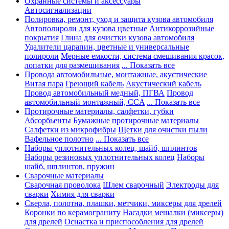
Охранные системы и аксессуары
Автосигнализации
Полировка, ремонт, уход и защита кузова автомобиля
Автополироли для кузова цветные
Антикоррозийные
покрытия
Глина для очистки кузова автомобиля
Удалители царапин, цветные и универсальные
полироли
Мерные емкости, система смешивания красок,
лопатки для размешивания
... Показать все
Провода автомобильные, монтажные, акустические
Витая пара
Греющий кабель
Акустический кабель
Провод автомобильный медный, ПГВА
Провод
автомобильный монтажный, CCA
... Показать все
Протирочные материалы, салфетки, губки
Абсорбьенты
Бумажные протирочные материалы
Салфетки из микрофибры
Щетки для очистки пыли
Вафельное полотно
... Показать все
Наборы уплотнительных колец, шайб, шплинтов
Наборы резиновых уплотнительных колец
Наборы
шайб, шплинтов, пружин
Сварочные материалы
Сварочная проволока
Шлем сварочный
Электроды для
сварки
Химия для сварки
Сверла, полотна, плашки, метчики, миксеры для дрелей
Коронки по керамограниту
Насадки мешалки (миксеры)
для дрелей
Оснастка и приспособления для дрелей