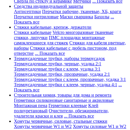
Сверла по стеклу и керамике
Метчики
... Показать все
Средства индивидуальной защиты
Антисептики
Перчатки рабочие, тканевые, ХБ, краги
Перчатки нитриловые
Маски сварщика
Бахилы
...
Показать все
Стяжки кабельные, крепеж, держатели
Стяжки кабельные
Velcro многоразовые тканевые
стяжки, липучки
ПМС площадки монтажные
самоклеющиеся для стяжек
Стяжки для кабеля цветные,
наборы
Стяжки кабельные с дюбель пистоном, под
отверстие
... Показать все
Термоусадочные трубки, наборы термоусадок
Термоусадочные трубки, черные, усадка 2:1
Термоусадочные трубки с клеем, усадка 3:1
Термоусадочные трубки, прозрачные, усадка 2:1
Термоусадочные трубки с клеем, прозрачные, усадка 3:1
Термоусадочные трубки с клеем, черные, усадка 4:1
...
Показать все
Строительная химия, товары для дома и ремонта
Герметики силиконовые санитарные и акриловые
Монтажная пена
Герметики клеевые
Клей
полиуретановый
Очистители, обезжириватели,
удалители краски и клея
... Показать все
Хомуты червячные, силовые, стальные стяжки
Хомуты червячные W1 и W2
Хомуты силовые W1 и W2