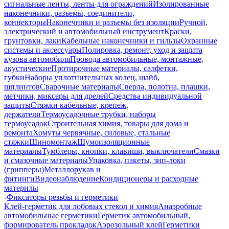
сигнальные ленты, ленты для ограждений
Изолированные
наконечники, разъемы, соединители,
коннекторы
Наконечники и разъемы без изоляции
Ручной,
электрический и автомобильный инструмент
Краски,
грунтовки, лаки
Кабельные наконечники и гильзы
Охранные
системы и аксессуары
Полировка, ремонт, уход и защита
кузова автомобиля
Провода автомобильные, монтажные,
акустические
Протирочные материалы, салфетки,
губки
Наборы уплотнительных колец, шайб,
шплинтов
Сварочные материалы
Сверла, полотна, плашки,
метчики, миксеры для дрелей
Средства индивидуальной
защиты
Стяжки кабельные, крепеж,
держатели
Термоусадочные трубки, наборы
термоусадок
Строительная химия, товары для дома и
ремонта
Хомуты червячные, силовые, стальные
стяжки
Шиномонтаж
Шумоизоляционные
материалы
Тумблеры, кнопки, клавиши, выключатели
Смазки
и смазочные материалы
Упаковка, пакеты, зип-локи
(грипперы)
Металлорукав и
фитинги
Видеонаблюдение
Кондиционеры и расходные
материлы
-
Фиксаторы резьбы и герметики
Клей-герметик для лобовых стекол и химия
Анаэробные
автомобильные герметики
Герметик автомобильный,
формирователь прокладок
Аэрозольный клей
Герметики