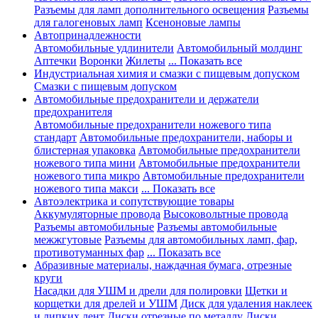
Разъемы для ламп дополнительного освещения
Разъемы
для галогеновых ламп
Ксеноновые лампы
Автопринадлежности
Автомобильные удлинители
Автомобильный молдинг
Аптечки
Воронки
Жилеты
... Показать все
Индустриальная химия и смазки с пищевым допуском
Смазки с пищевым допуском
Автомобильные предохранители и держатели
предохранителя
Автомобильные предохранители ножевого типа
стандарт
Автомобильные предохранители, наборы и
блистерная упаковка
Автомобильные предохранители
ножевого типа мини
Автомобильные предохранители
ножевого типа микро
Автомобильные предохранители
ножевого типа макси
... Показать все
Автоэлектрика и сопутствующие товары
Аккумуляторные провода
Высоковольтные провода
Разъемы автомобильные
Разъемы автомобильные
межжгутовые
Разъемы для автомобильных ламп, фар,
противотуманных фар
... Показать все
Абразивные материалы, наждачная бумага, отрезные
круги
Насадки для УШМ и дрели для полировки
Щетки и
корщетки для дрелей и УШМ
Диск для удаления наклеек
и липких лент
Диски отрезные по металлу
Диски