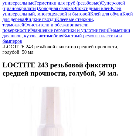
универсальные
Герметики для труб (резьбовые)
Супер-клей
(цианоакрилаты)
Холодная сварка
Эпоксидный клей
Клей
универсальный, многоцелевой и бытовой
Клей для обуви
Клей
для дерева
Жидкие гвозди
Клеевые стержни,
термоклей
Очистители и обезжириватели
поверхности
Фланцевые герметики и уплотнители
Герметики
для швов, кузова автомобиля
Быстрый ремонт пластика и
бамперов
-
LOCTITE 243 резьбовой фиксатор средней прочности,
голубой, 50 мл.
LOCTITE 243 резьбовой фиксатор
средней прочности, голубой, 50 мл.