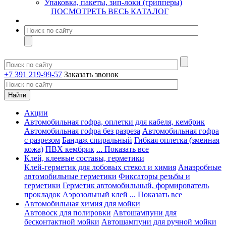
Упаковка, пакеты, зип-локи (грипперы)
ПОСМОТРЕТЬ ВЕСЬ КАТАЛОГ
+7 391 219-99-57
Заказать звонок
Акции
Автомобильная гофра, оплетки для кабеля, кембрик
Автомобильная гофра без разреза
Автомобильная гофра
с разрезом
Бандаж спиральный
Гибкая оплетка (змеиная
кожа)
ПВХ кембрик
... Показать все
Клей, клеевые составы, герметики
Клей-герметик для лобовых стекол и химия
Анаэробные
автомобильные герметики
Фиксаторы резьбы и
герметики
Герметик автомобильный, формирователь
прокладок
Аэрозольный клей
... Показать все
Автомобильная химия для мойки
Автовоск для полировки
Автошампуни для
бесконтактной мойки
Автошампуни для ручной мойки