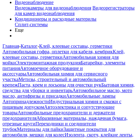
Видеонаблюдение
Видеокамеры для видеонаблюдения
Видеорегистраторы
для камер видеонаблюдения
Кондиционеры и расходные материлы
Сплит-системы
Еще
Главная
-
Каталог
-
Клей, клеевые составы, герметики
Автомобильная гофра, оплетки для кабеля, кембрик
Клей,
клеевые составы, герметики
Автомобильная химия для
мойки
Электромонтажная продукция
Батарейки, элементы
питания
Автомоечное оборудование и
аксессуары
Автомобильная химия для сервисного
участка
Метизы, строительный и автомобильный
крепеж
Паста, крем и лосьоны для очистки рук
Бытовая химия,
средства для уборки и инвентарь
Автомобильное масло, мото
масло, антифризы и присадки
Автомобильные лампы
Автопринадлежности
Индустриальная химия и смазки с
пищевым допуском
Автоэлектрика и сопутствующие
товары
Автомобильные предохранители и держатели
предохранителя
Абразивные материалы, наждачная бумага,
отрезные круги
Переходники и соединители
трубок
Материалы для пайки
Защитные покрытия для
автомобиля, мешки для колес
Изолента, скотч, клейкие ленты,