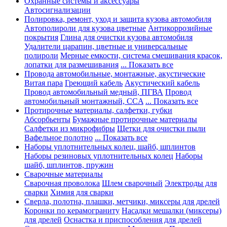
Охранные системы и аксессуары
Автосигнализации
Полировка, ремонт, уход и защита кузова автомобиля
Автополироли для кузова цветные
Антикоррозийные
покрытия
Глина для очистки кузова автомобиля
Удалители царапин, цветные и универсальные
полироли
Мерные емкости, система смешивания красок,
лопатки для размешивания
... Показать все
Провода автомобильные, монтажные, акустические
Витая пара
Греющий кабель
Акустический кабель
Провод автомобильный медный, ПГВА
Провод
автомобильный монтажный, CCA
... Показать все
Протирочные материалы, салфетки, губки
Абсорбьенты
Бумажные протирочные материалы
Салфетки из микрофибры
Щетки для очистки пыли
Вафельное полотно
... Показать все
Наборы уплотнительных колец, шайб, шплинтов
Наборы резиновых уплотнительных колец
Наборы
шайб, шплинтов, пружин
Сварочные материалы
Сварочная проволока
Шлем сварочный
Электроды для
сварки
Химия для сварки
Сверла, полотна, плашки, метчики, миксеры для дрелей
Коронки по керамограниту
Насадки мешалки (миксеры)
для дрелей
Оснастка и приспособления для дрелей