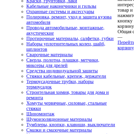
Краски, грунтовки, лаки
интере
Кабельные наконечники и гильзы
товар и
Охранные системы и аксессуары
нажмит
Полировка, ремонт, уход и защита кузова
кнопку
автомобиля
корзину
Провода автомобильные, монтажные,
Общая 
акустические
—
Протирочные материалы, салфетки, губки
Перейт
Наборы уплотнительных колец, шайб,
корзину
шплинтов
Сварочные материалы
Сверла, полотна, плашки, метчики,
миксеры для дрелей
Средства индивидуальной защиты
Стяжки кабельные, крепеж, держатели
Термоусадочные трубки, наборы
термоусадок
Строительная химия, товары для дома и
ремонта
Хомуты червячные, силовые, стальные
стяжки
Шиномонтаж
Шумоизоляционные материалы
Тумблеры, кнопки, клавиши, выключатели
Смазки и смазочные материалы