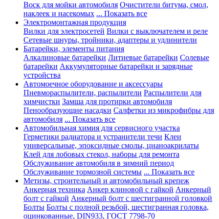
Воск для мойки автомобиля
Очистители битума, смол,
наклеек и насекомых
... Показать все
Электромонтажная продукция
Вилки для электросетей
Вилки с выключателем и реле
Сетевые шнуры, тройники, адаптеры и удлинители
Батарейки, элементы питания
Алкалиновые батарейки
Литиевые батарейки
Солевые
батарейки
Аккумуляторные батарейки и зарядные
устройства
Автомоечное оборудование и аксессуары
Пневмораспылители, распылители
Распылители для
химчистки
Замша для протирки автомобиля
Пенообразующие насадки
Салфетки из микрофибры для
автомобиля
... Показать все
Автомобильная химия для сервисного участка
Герметики радиатора и устранители течи
Клеи
универсальные, эпоксидные смолы, цианоакрилаты
Клей для лобовых стекол, наборы для ремонта
Обслуживание автомобиля в зимний период
Обслуживание тормозной системы
... Показать все
Метизы, строительный и автомобильный крепеж
Анкерная техника
Анкер клиновой с гайкой
Анкерный
болт с гайкой
Анкерный болт с шестигранной головкой
Болты
Болты с полной резьбой, шестигранная головка,
оцинкованные, DIN933, ГОСТ 7798-70