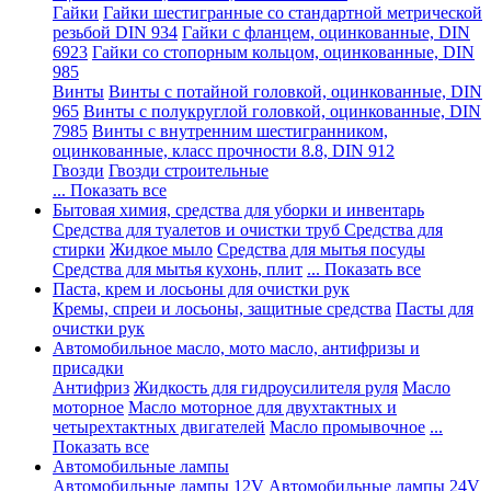
Гайки
Гайки шестигранные со стандартной метрической
резьбой DIN 934
Гайки с фланцем, оцинкованные, DIN
6923
Гайки со стопорным кольцом, оцинкованные, DIN
985
Винты
Винты с потайной головкой, оцинкованные, DIN
965
Винты с полукруглой головкой, оцинкованные, DIN
7985
Винты с внутренним шестигранником,
оцинкованные, класс прочности 8.8, DIN 912
Гвозди
Гвозди строительные
... Показать все
Бытовая химия, средства для уборки и инвентарь
Средства для туалетов и очистки труб
Средства для
стирки
Жидкое мыло
Средства для мытья посуды
Средства для мытья кухонь, плит
... Показать все
Паста, крем и лосьоны для очистки рук
Кремы, спреи и лосьоны, защитные средства
Пасты для
очистки рук
Автомобильное масло, мото масло, антифризы и
присадки
Антифриз
Жидкость для гидроусилителя руля
Масло
моторное
Масло моторное для двухтактных и
четырехтактных двигателей
Масло промывочное
...
Показать все
Автомобильные лампы
Автомобильные лампы 12V
Автомобильные лампы 24V