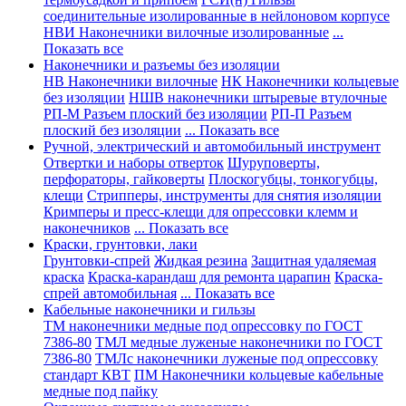
соединительные изолированные в нейлоновом корпусе
НВИ Наконечники вилочные изолированные
...
Показать все
Наконечники и разъемы без изоляции
НВ Наконечники вилочные
НК Наконечники кольцевые
без изоляции
НШВ наконечники штыревые втулочные
РП-М Разъем плоский без изоляции
РП-П Разъем
плоский без изоляции
... Показать все
Ручной, электрический и автомобильный инструмент
Отвертки и наборы отверток
Шуруповерты,
перфораторы, гайковерты
Плоскогубцы, тонкогубцы,
клещи
Стрипперы, инструменты для снятия изоляции
Кримперы и пресс-клещи для опрессовки клемм и
наконечников
... Показать все
Краски, грунтовки, лаки
Грунтовки-спрей
Жидкая резина
Защитная удаляемая
краска
Краска-карандаш для ремонта царапин
Краска-
спрей автомобильная
... Показать все
Кабельные наконечники и гильзы
ТМ наконечники медные под опрессовку по ГОСТ
7386-80
ТМЛ медные луженые наконечники по ГОСТ
7386-80
ТМЛс наконечники луженые под опрессовку
стандарт КВТ
ПМ Наконечники кольцевые кабельные
медные под пайку