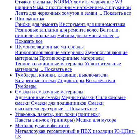
Стяжки стальные
NORMA хомуты червячные W3
ширина 9 мм. с постоянным натяжением, с пружиной
Лента для червячных хомутов и замки
... Показать все
Шиномонтаж
Грибки для ремонта
Инструмент для шиномонтажа
Резиновые заплатки для ремонта колес
Вентили,
ниппели, колпачки
Наборы для ремонта колес
...
Показать все
Шумоизоляционные материалы
Вибропоглощающие материалы
Звукопоглощающие
материалы
Противоскрипные материалы
Теплоизоляционные материалы
Уплотнительные
материалы
... Показать все
Тумблеры, кнопки, клавиши, выключатели
Батарейные отсеки
Индикаторы
Выключатели
Тумблеры
Смазки и смазочные материалы
Адгезионные смазки
Медные смазки
Силиконовые
смазки
Смазки для подшипников
Смазки
высокотемпературные
... Показать все
Упаковка, пакеты, зип-локи (грипперы)
Пакеты зип-лок (грипперы)
Мешки для мусора
Металлорукав и фитинги
Металлорукав герметичный в ПВХ изоляции Р3-ЦПнг-
LS