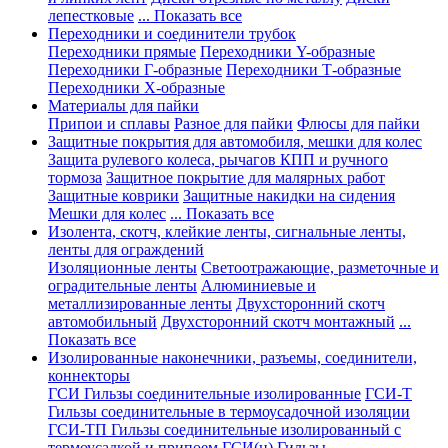
лепестковые
... Показать все
Переходники и соединители трубок
Переходники прямые
Переходники Y-образные
Переходники Г-образные
Переходники Т-образные
Переходники Х-образные
Материалы для пайки
Припои и сплавы
Разное для пайки
Флюсы для пайки
Защитные покрытия для автомобиля, мешки для колес
Защита рулевого колеса, рычагов КПП и ручного
тормоза
Защитное покрытие для малярных работ
Защитные коврики
Защитные накидки на сидения
Мешки для колес
... Показать все
Изолента, скотч, клейкие ленты, сигнальные ленты,
ленты для ограждений
Изоляционные ленты
Светоотражающие, разметочные и
оградительные ленты
Алюминиевые и
металлизированные ленты
Двухсторонний скотч
автомобильный
Двухсторонний скотч монтажный
...
Показать все
Изолированные наконечники, разъемы, соединители,
коннекторы
ГСИ Гильзы соединительные изолированные
ГСИ-Т
Гильзы соединительные в термоусадочной изоляции
ГСИ-ТП Гильзы соединительные изолированный с
термоусадкой и припоем
ГСИ(н) Гильзы