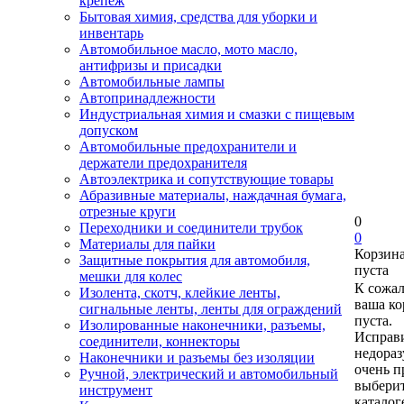
крепеж
Бытовая химия, средства для уборки и
инвентарь
Автомобильное масло, мото масло,
антифризы и присадки
Автомобильные лампы
Автопринадлежности
Индустриальная химия и смазки с пищевым
допуском
Автомобильные предохранители и
держатели предохранителя
Автоэлектрика и сопутствующие товары
Абразивные материалы, наждачная бумага,
отрезные круги
0
Переходники и соединители трубок
0
Материалы для пайки
Корзин
Защитные покрытия для автомобиля,
пуста
мешки для колес
К сожа
Изолента, скотч, клейкие ленты,
ваша ко
сигнальные ленты, ленты для ограждений
пуста.
Изолированные наконечники, разъемы,
Исправи
соединители, коннекторы
недора
Наконечники и разъемы без изоляции
очень п
Ручной, электрический и автомобильный
выберит
инструмент
каталог