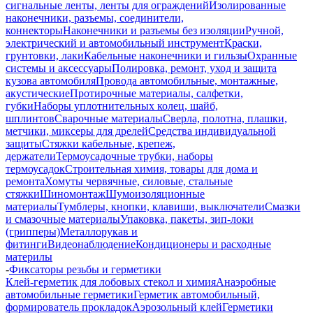
сигнальные ленты, ленты для ограждений
Изолированные
наконечники, разъемы, соединители,
коннекторы
Наконечники и разъемы без изоляции
Ручной,
электрический и автомобильный инструмент
Краски,
грунтовки, лаки
Кабельные наконечники и гильзы
Охранные
системы и аксессуары
Полировка, ремонт, уход и защита
кузова автомобиля
Провода автомобильные, монтажные,
акустические
Протирочные материалы, салфетки,
губки
Наборы уплотнительных колец, шайб,
шплинтов
Сварочные материалы
Сверла, полотна, плашки,
метчики, миксеры для дрелей
Средства индивидуальной
защиты
Стяжки кабельные, крепеж,
держатели
Термоусадочные трубки, наборы
термоусадок
Строительная химия, товары для дома и
ремонта
Хомуты червячные, силовые, стальные
стяжки
Шиномонтаж
Шумоизоляционные
материалы
Тумблеры, кнопки, клавиши, выключатели
Смазки
и смазочные материалы
Упаковка, пакеты, зип-локи
(грипперы)
Металлорукав и
фитинги
Видеонаблюдение
Кондиционеры и расходные
материлы
-
Фиксаторы резьбы и герметики
Клей-герметик для лобовых стекол и химия
Анаэробные
автомобильные герметики
Герметик автомобильный,
формирователь прокладок
Аэрозольный клей
Герметики