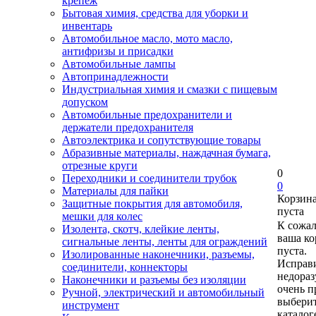
крепеж
Бытовая химия, средства для уборки и
инвентарь
Автомобильное масло, мото масло,
антифризы и присадки
Автомобильные лампы
Автопринадлежности
Индустриальная химия и смазки с пищевым
допуском
Автомобильные предохранители и
держатели предохранителя
Автоэлектрика и сопутствующие товары
Абразивные материалы, наждачная бумага,
отрезные круги
0
Переходники и соединители трубок
0
Материалы для пайки
Корзин
Защитные покрытия для автомобиля,
пуста
мешки для колес
К сожа
Изолента, скотч, клейкие ленты,
ваша ко
сигнальные ленты, ленты для ограждений
пуста.
Изолированные наконечники, разъемы,
Исправи
соединители, коннекторы
недора
Наконечники и разъемы без изоляции
очень п
Ручной, электрический и автомобильный
выберит
инструмент
каталог