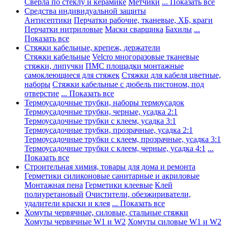
Сверла по стеклу и керамике
Метчики
... Показать все
Средства индивидуальной защиты
Антисептики
Перчатки рабочие, тканевые, ХБ, краги
Перчатки нитриловые
Маски сварщика
Бахилы
...
Показать все
Стяжки кабельные, крепеж, держатели
Стяжки кабельные
Velcro многоразовые тканевые
стяжки, липучки
ПМС площадки монтажные
самоклеющиеся для стяжек
Стяжки для кабеля цветные,
наборы
Стяжки кабельные с дюбель пистоном, под
отверстие
... Показать все
Термоусадочные трубки, наборы термоусадок
Термоусадочные трубки, черные, усадка 2:1
Термоусадочные трубки с клеем, усадка 3:1
Термоусадочные трубки, прозрачные, усадка 2:1
Термоусадочные трубки с клеем, прозрачные, усадка 3:1
Термоусадочные трубки с клеем, черные, усадка 4:1
...
Показать все
Строительная химия, товары для дома и ремонта
Герметики силиконовые санитарные и акриловые
Монтажная пена
Герметики клеевые
Клей
полиуретановый
Очистители, обезжириватели,
удалители краски и клея
... Показать все
Хомуты червячные, силовые, стальные стяжки
Хомуты червячные W1 и W2
Хомуты силовые W1 и W2