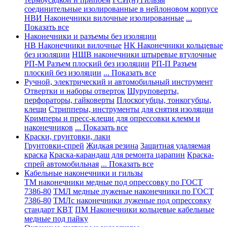
соединительные изолированные в нейлоновом корпусе
НВИ Наконечники вилочные изолированные
...
Показать все
Наконечники и разъемы без изоляции
НВ Наконечники вилочные
НК Наконечники кольцевые
без изоляции
НШВ наконечники штыревые втулочные
РП-М Разъем плоский без изоляции
РП-П Разъем
плоский без изоляции
... Показать все
Ручной, электрический и автомобильный инструмент
Отвертки и наборы отверток
Шуруповерты,
перфораторы, гайковерты
Плоскогубцы, тонкогубцы,
клещи
Стрипперы, инструменты для снятия изоляции
Кримперы и пресс-клещи для опрессовки клемм и
наконечников
... Показать все
Краски, грунтовки, лаки
Грунтовки-спрей
Жидкая резина
Защитная удаляемая
краска
Краска-карандаш для ремонта царапин
Краска-
спрей автомобильная
... Показать все
Кабельные наконечники и гильзы
ТМ наконечники медные под опрессовку по ГОСТ
7386-80
ТМЛ медные луженые наконечники по ГОСТ
7386-80
ТМЛс наконечники луженые под опрессовку
стандарт КВТ
ПМ Наконечники кольцевые кабельные
медные под пайку