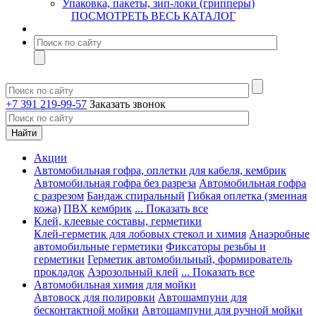
Упаковка, пакеты, зип-локи (грипперы)
ПОСМОТРЕТЬ ВЕСЬ КАТАЛОГ
+7 391 219-99-57
Заказать звонок
Акции
Автомобильная гофра, оплетки для кабеля, кембрик
Автомобильная гофра без разреза
Автомобильная гофра
с разрезом
Бандаж спиральный
Гибкая оплетка (змеиная
кожа)
ПВХ кембрик
... Показать все
Клей, клеевые составы, герметики
Клей-герметик для лобовых стекол и химия
Анаэробные
автомобильные герметики
Фиксаторы резьбы и
герметики
Герметик автомобильный, формирователь
прокладок
Аэрозольный клей
... Показать все
Автомобильная химия для мойки
Автовоск для полировки
Автошампуни для
бесконтактной мойки
Автошампуни для ручной мойки