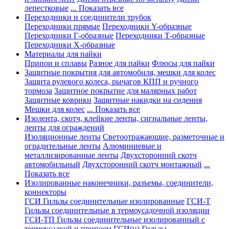
лепестковые
... Показать все
Переходники и соединители трубок
Переходники прямые
Переходники Y-образные
Переходники Г-образные
Переходники Т-образные
Переходники Х-образные
Материалы для пайки
Припои и сплавы
Разное для пайки
Флюсы для пайки
Защитные покрытия для автомобиля, мешки для колес
Защита рулевого колеса, рычагов КПП и ручного
тормоза
Защитное покрытие для малярных работ
Защитные коврики
Защитные накидки на сидения
Мешки для колес
... Показать все
Изолента, скотч, клейкие ленты, сигнальные ленты,
ленты для ограждений
Изоляционные ленты
Светоотражающие, разметочные и
оградительные ленты
Алюминиевые и
металлизированные ленты
Двухсторонний скотч
автомобильный
Двухсторонний скотч монтажный
...
Показать все
Изолированные наконечники, разъемы, соединители,
коннекторы
ГСИ Гильзы соединительные изолированные
ГСИ-Т
Гильзы соединительные в термоусадочной изоляции
ГСИ-ТП Гильзы соединительные изолированный с
термоусадкой и припоем
ГСИ(н) Гильзы