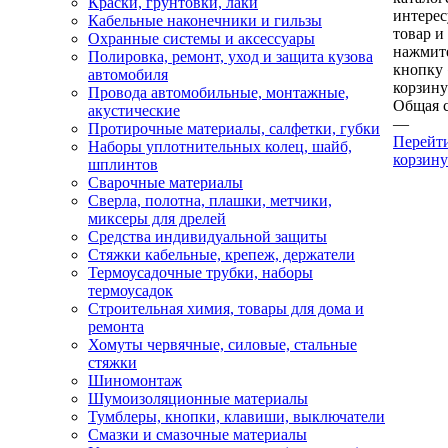
Краски, грунтовки, лаки
интере
Кабельные наконечники и гильзы
товар и
Охранные системы и аксессуары
нажмит
Полировка, ремонт, уход и защита кузова
кнопку
автомобиля
корзину
Провода автомобильные, монтажные,
Общая 
акустические
—
Протирочные материалы, салфетки, губки
Перейт
Наборы уплотнительных колец, шайб,
корзину
шплинтов
Сварочные материалы
Сверла, полотна, плашки, метчики,
миксеры для дрелей
Средства индивидуальной защиты
Стяжки кабельные, крепеж, держатели
Термоусадочные трубки, наборы
термоусадок
Строительная химия, товары для дома и
ремонта
Хомуты червячные, силовые, стальные
стяжки
Шиномонтаж
Шумоизоляционные материалы
Тумблеры, кнопки, клавиши, выключатели
Смазки и смазочные материалы