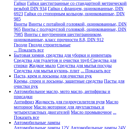
Гайки
Гайки шестигранные со стандартной метрической
резьбой DIN 934
Гайки с фланцем, оцинкованные, DIN
6923
Гайки со стопорным кольцом, оцинкованные, DIN
985
Винты
Винты с потайной головкой, оцинкованные, DIN
965
Винты с полукруглой головкой, оцинкованные, DIN
7985
Винты с внутренним шестигранником,
оцинкованные, класс прочности 8.8, DIN 912
Гвозди
Гвозди строительные
... Показать все
Бытовая химия, средства для уборки и инвентарь
Средства для туалетов и очистки труб
Средства для
стирки
Жидкое мыло
Средства для мытья посуды
Средства для мытья кухонь, плит
... Показать все
Паста, крем и лосьоны для очистки рук
Кремы, спреи и лосьоны, защитные средства
Пасты для
очистки рук
Автомобильное масло, мото масло, антифризы и
присадки
Антифриз
Жидкость для гидроусилителя руля
Масло
моторное
Масло моторное для двухтактных и
четырехтактных двигателей
Масло промывочное
...
Показать все
Автомобильные лампы
Автомобильные лампы 12V
Автомобильные лампы 24V