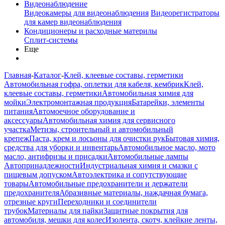
Видеонаблюдение
Видеокамеры для видеонаблюдения
Видеорегистраторы
для камер видеонаблюдения
Кондиционеры и расходные материлы
Сплит-системы
Еще
Главная
-
Каталог
-
Клей, клеевые составы, герметики
Автомобильная гофра, оплетки для кабеля, кембрик
Клей,
клеевые составы, герметики
Автомобильная химия для
мойки
Электромонтажная продукция
Батарейки, элементы
питания
Автомоечное оборудование и
аксессуары
Автомобильная химия для сервисного
участка
Метизы, строительный и автомобильный
крепеж
Паста, крем и лосьоны для очистки рук
Бытовая химия,
средства для уборки и инвентарь
Автомобильное масло, мото
масло, антифризы и присадки
Автомобильные лампы
Автопринадлежности
Индустриальная химия и смазки с
пищевым допуском
Автоэлектрика и сопутствующие
товары
Автомобильные предохранители и держатели
предохранителя
Абразивные материалы, наждачная бумага,
отрезные круги
Переходники и соединители
трубок
Материалы для пайки
Защитные покрытия для
автомобиля, мешки для колес
Изолента, скотч, клейкие ленты,