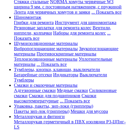
Стяжки стальные
NORMA хомуты червячные W3
ширина 9 мм. с постоянным натяжением, с пружиной
Лента для червячных хомутов и замки
... Показать все
Шиномонтаж
Грибки для ремонта
Инструмент для шиномонтажа
Резиновые заплатки для ремонта колес
Вентили,
ниппели, колпачки
Наборы для ремонта колес
...
Показать все
Шумоизоляционные материалы
Вибропоглощающие материалы
Звукопоглощающие
материалы
Противоскрипные материалы
Теплоизоляционные материалы
Уплотнительные
материалы
... Показать все
Тумблеры, кнопки, клавиши, выключатели
Батарейные отсеки
Индикаторы
Выключатели
Тумблеры
Смазки и смазочные материалы
Адгезионные смазки
Медные смазки
Силиконовые
смазки
Смазки для подшипников
Смазки
высокотемпературные
... Показать все
Упаковка, пакеты, зип-локи (грипперы)
Пакеты зип-лок (грипперы)
Мешки для мусора
Металлорукав и фитинги
Металлорукав герметичный в ПВХ изоляции Р3-ЦПнг-
LS