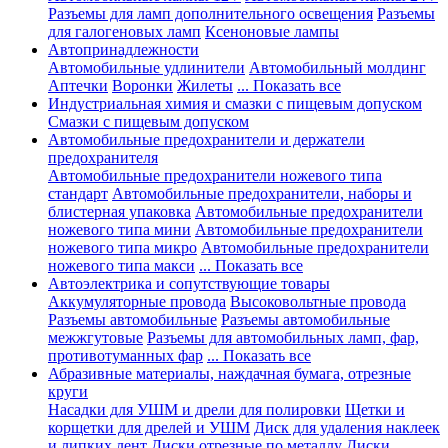
Разъемы для ламп дополнительного освещения
Разъемы
для галогеновых ламп
Ксеноновые лампы
Автопринадлежности
Автомобильные удлинители
Автомобильный молдинг
Аптечки
Воронки
Жилеты
... Показать все
Индустриальная химия и смазки с пищевым допуском
Смазки с пищевым допуском
Автомобильные предохранители и держатели
предохранителя
Автомобильные предохранители ножевого типа
стандарт
Автомобильные предохранители, наборы и
блистерная упаковка
Автомобильные предохранители
ножевого типа мини
Автомобильные предохранители
ножевого типа микро
Автомобильные предохранители
ножевого типа макси
... Показать все
Автоэлектрика и сопутствующие товары
Аккумуляторные провода
Высоковольтные провода
Разъемы автомобильные
Разъемы автомобильные
межжгутовые
Разъемы для автомобильных ламп, фар,
противотуманных фар
... Показать все
Абразивные материалы, наждачная бумага, отрезные
круги
Насадки для УШМ и дрели для полировки
Щетки и
корщетки для дрелей и УШМ
Диск для удаления наклеек
и липких лент
Диски отрезные по металлу
Диски