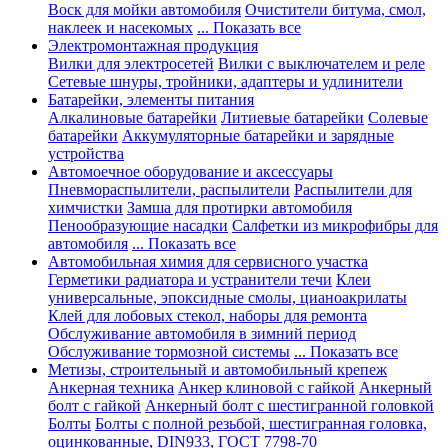
Воск для мойки автомобиля
Очистители битума, смол,
наклеек и насекомых
... Показать все
Электромонтажная продукция
Вилки для электросетей
Вилки с выключателем и реле
Сетевые шнуры, тройники, адаптеры и удлинители
Батарейки, элементы питания
Алкалиновые батарейки
Литиевые батарейки
Солевые
батарейки
Аккумуляторные батарейки и зарядные
устройства
Автомоечное оборудование и аксессуары
Пневмораспылители, распылители
Распылители для
химчистки
Замша для протирки автомобиля
Пенообразующие насадки
Салфетки из микрофибры для
автомобиля
... Показать все
Автомобильная химия для сервисного участка
Герметики радиатора и устранители течи
Клеи
универсальные, эпоксидные смолы, цианоакрилаты
Клей для лобовых стекол, наборы для ремонта
Обслуживание автомобиля в зимний период
Обслуживание тормозной системы
... Показать все
Метизы, строительный и автомобильный крепеж
Анкерная техника
Анкер клиновой с гайкой
Анкерный
болт с гайкой
Анкерный болт с шестигранной головкой
Болты
Болты с полной резьбой, шестигранная головка,
оцинкованные, DIN933, ГОСТ 7798-70