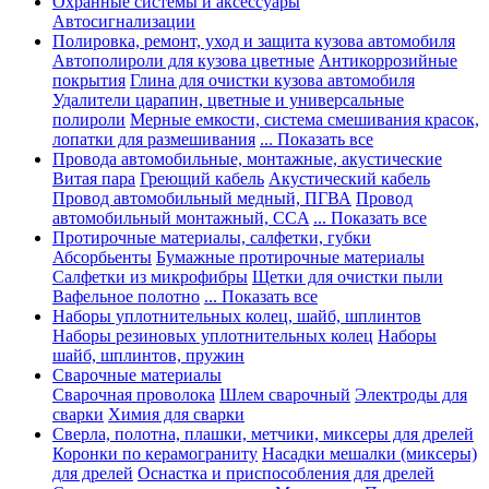
Охранные системы и аксессуары
Автосигнализации
Полировка, ремонт, уход и защита кузова автомобиля
Автополироли для кузова цветные
Антикоррозийные
покрытия
Глина для очистки кузова автомобиля
Удалители царапин, цветные и универсальные
полироли
Мерные емкости, система смешивания красок,
лопатки для размешивания
... Показать все
Провода автомобильные, монтажные, акустические
Витая пара
Греющий кабель
Акустический кабель
Провод автомобильный медный, ПГВА
Провод
автомобильный монтажный, CCA
... Показать все
Протирочные материалы, салфетки, губки
Абсорбьенты
Бумажные протирочные материалы
Салфетки из микрофибры
Щетки для очистки пыли
Вафельное полотно
... Показать все
Наборы уплотнительных колец, шайб, шплинтов
Наборы резиновых уплотнительных колец
Наборы
шайб, шплинтов, пружин
Сварочные материалы
Сварочная проволока
Шлем сварочный
Электроды для
сварки
Химия для сварки
Сверла, полотна, плашки, метчики, миксеры для дрелей
Коронки по керамограниту
Насадки мешалки (миксеры)
для дрелей
Оснастка и приспособления для дрелей