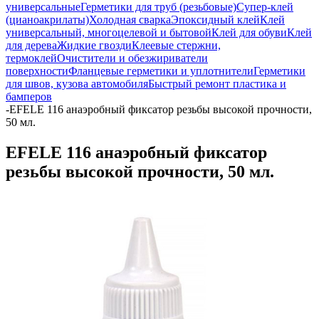
универсальные
Герметики для труб (резьбовые)
Супер-клей
(цианоакрилаты)
Холодная сварка
Эпоксидный клей
Клей
универсальный, многоцелевой и бытовой
Клей для обуви
Клей
для дерева
Жидкие гвозди
Клеевые стержни,
термоклей
Очистители и обезжириватели
поверхности
Фланцевые герметики и уплотнители
Герметики
для швов, кузова автомобиля
Быстрый ремонт пластика и
бамперов
-
EFELE 116 анаэробный фиксатор резьбы высокой прочности,
50 мл.
EFELE 116 анаэробный фиксатор
резьбы высокой прочности, 50 мл.