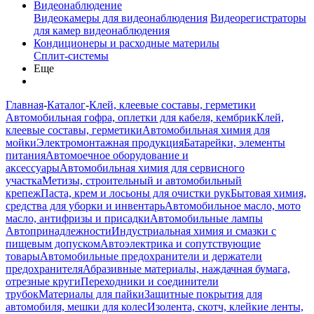
Видеонаблюдение
Видеокамеры для видеонаблюдения
Видеорегистраторы
для камер видеонаблюдения
Кондиционеры и расходные материлы
Сплит-системы
Еще
Главная
-
Каталог
-
Клей, клеевые составы, герметики
Автомобильная гофра, оплетки для кабеля, кембрик
Клей,
клеевые составы, герметики
Автомобильная химия для
мойки
Электромонтажная продукция
Батарейки, элементы
питания
Автомоечное оборудование и
аксессуары
Автомобильная химия для сервисного
участка
Метизы, строительный и автомобильный
крепеж
Паста, крем и лосьоны для очистки рук
Бытовая химия,
средства для уборки и инвентарь
Автомобильное масло, мото
масло, антифризы и присадки
Автомобильные лампы
Автопринадлежности
Индустриальная химия и смазки с
пищевым допуском
Автоэлектрика и сопутствующие
товары
Автомобильные предохранители и держатели
предохранителя
Абразивные материалы, наждачная бумага,
отрезные круги
Переходники и соединители
трубок
Материалы для пайки
Защитные покрытия для
автомобиля, мешки для колес
Изолента, скотч, клейкие ленты,