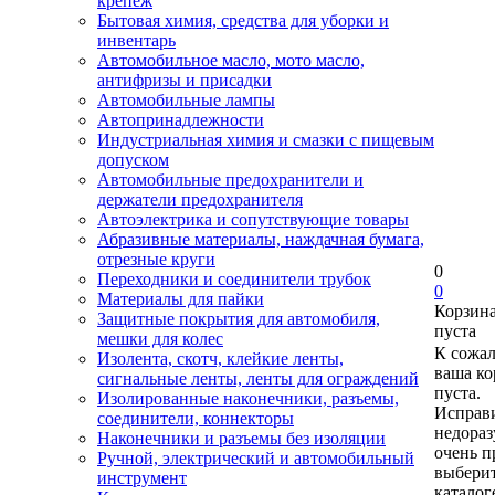
крепеж
Бытовая химия, средства для уборки и
инвентарь
Автомобильное масло, мото масло,
антифризы и присадки
Автомобильные лампы
Автопринадлежности
Индустриальная химия и смазки с пищевым
допуском
Автомобильные предохранители и
держатели предохранителя
Автоэлектрика и сопутствующие товары
Абразивные материалы, наждачная бумага,
отрезные круги
0
Переходники и соединители трубок
0
Материалы для пайки
Корзин
Защитные покрытия для автомобиля,
пуста
мешки для колес
К сожа
Изолента, скотч, клейкие ленты,
ваша ко
сигнальные ленты, ленты для ограждений
пуста.
Изолированные наконечники, разъемы,
Исправи
соединители, коннекторы
недора
Наконечники и разъемы без изоляции
очень п
Ручной, электрический и автомобильный
выберит
инструмент
каталог