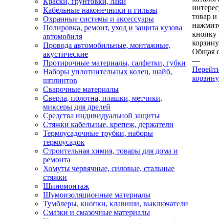
Краски, грунтовки, лаки
интере
Кабельные наконечники и гильзы
товар и
Охранные системы и аксессуары
нажмит
Полировка, ремонт, уход и защита кузова
кнопку
автомобиля
корзину
Провода автомобильные, монтажные,
Общая 
акустические
—
Протирочные материалы, салфетки, губки
Перейт
Наборы уплотнительных колец, шайб,
корзину
шплинтов
Сварочные материалы
Сверла, полотна, плашки, метчики,
миксеры для дрелей
Средства индивидуальной защиты
Стяжки кабельные, крепеж, держатели
Термоусадочные трубки, наборы
термоусадок
Строительная химия, товары для дома и
ремонта
Хомуты червячные, силовые, стальные
стяжки
Шиномонтаж
Шумоизоляционные материалы
Тумблеры, кнопки, клавиши, выключатели
Смазки и смазочные материалы