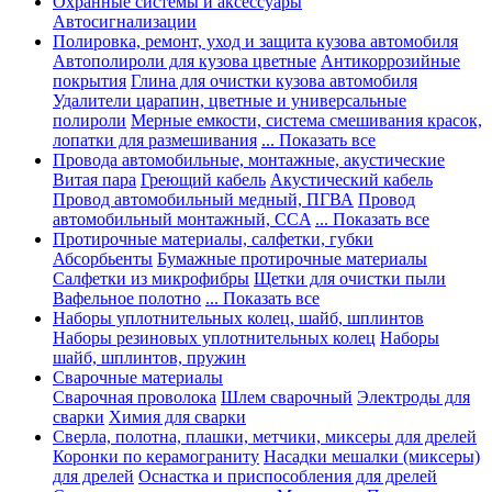
Охранные системы и аксессуары
Автосигнализации
Полировка, ремонт, уход и защита кузова автомобиля
Автополироли для кузова цветные
Антикоррозийные
покрытия
Глина для очистки кузова автомобиля
Удалители царапин, цветные и универсальные
полироли
Мерные емкости, система смешивания красок,
лопатки для размешивания
... Показать все
Провода автомобильные, монтажные, акустические
Витая пара
Греющий кабель
Акустический кабель
Провод автомобильный медный, ПГВА
Провод
автомобильный монтажный, CCA
... Показать все
Протирочные материалы, салфетки, губки
Абсорбьенты
Бумажные протирочные материалы
Салфетки из микрофибры
Щетки для очистки пыли
Вафельное полотно
... Показать все
Наборы уплотнительных колец, шайб, шплинтов
Наборы резиновых уплотнительных колец
Наборы
шайб, шплинтов, пружин
Сварочные материалы
Сварочная проволока
Шлем сварочный
Электроды для
сварки
Химия для сварки
Сверла, полотна, плашки, метчики, миксеры для дрелей
Коронки по керамограниту
Насадки мешалки (миксеры)
для дрелей
Оснастка и приспособления для дрелей