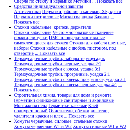
Сверла по стеклу и керамике
Метчики
... Показать все
Средства индивидуальной защиты
Антисептики
Перчатки рабочие, тканевые, ХБ, краги
Перчатки нитриловые
Маски сварщика
Бахилы
...
Показать все
Стяжки кабельные, крепеж, держатели
Стяжки кабельные
Velcro многоразовые тканевые
стяжки, липучки
ПМС площадки монтажные
самоклеющиеся для стяжек
Стяжки для кабеля цветные,
наборы
Стяжки кабельные с дюбель пистоном, под
отверстие
... Показать все
Термоусадочные трубки, наборы термоусадок
Термоусадочные трубки, черные, усадка 2:1
Термоусадочные трубки с клеем, усадка 3:1
Термоусадочные трубки, прозрачные, усадка 2:1
Термоусадочные трубки с клеем, прозрачные, усадка 3:1
Термоусадочные трубки с клеем, черные, усадка 4:1
...
Показать все
Строительная химия, товары для дома и ремонта
Герметики силиконовые санитарные и акриловые
Монтажная пена
Герметики клеевые
Клей
полиуретановый
Очистители, обезжириватели,
удалители краски и клея
... Показать все
Хомуты червячные, силовые, стальные стяжки
Хомуты червячные W1 и W2
Хомуты силовые W1 и W2