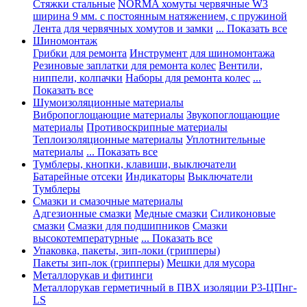
Стяжки стальные
NORMA хомуты червячные W3
ширина 9 мм. с постоянным натяжением, с пружиной
Лента для червячных хомутов и замки
... Показать все
Шиномонтаж
Грибки для ремонта
Инструмент для шиномонтажа
Резиновые заплатки для ремонта колес
Вентили,
ниппели, колпачки
Наборы для ремонта колес
...
Показать все
Шумоизоляционные материалы
Вибропоглощающие материалы
Звукопоглощающие
материалы
Противоскрипные материалы
Теплоизоляционные материалы
Уплотнительные
материалы
... Показать все
Тумблеры, кнопки, клавиши, выключатели
Батарейные отсеки
Индикаторы
Выключатели
Тумблеры
Смазки и смазочные материалы
Адгезионные смазки
Медные смазки
Силиконовые
смазки
Смазки для подшипников
Смазки
высокотемпературные
... Показать все
Упаковка, пакеты, зип-локи (грипперы)
Пакеты зип-лок (грипперы)
Мешки для мусора
Металлорукав и фитинги
Металлорукав герметичный в ПВХ изоляции Р3-ЦПнг-
LS