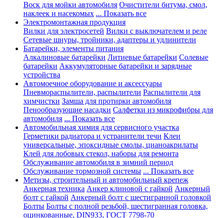
Воск для мойки автомобиля
Очистители битума, смол,
наклеек и насекомых
... Показать все
Электромонтажная продукция
Вилки для электросетей
Вилки с выключателем и реле
Сетевые шнуры, тройники, адаптеры и удлинители
Батарейки, элементы питания
Алкалиновые батарейки
Литиевые батарейки
Солевые
батарейки
Аккумуляторные батарейки и зарядные
устройства
Автомоечное оборудование и аксессуары
Пневмораспылители, распылители
Распылители для
химчистки
Замша для протирки автомобиля
Пенообразующие насадки
Салфетки из микрофибры для
автомобиля
... Показать все
Автомобильная химия для сервисного участка
Герметики радиатора и устранители течи
Клеи
универсальные, эпоксидные смолы, цианоакрилаты
Клей для лобовых стекол, наборы для ремонта
Обслуживание автомобиля в зимний период
Обслуживание тормозной системы
... Показать все
Метизы, строительный и автомобильный крепеж
Анкерная техника
Анкер клиновой с гайкой
Анкерный
болт с гайкой
Анкерный болт с шестигранной головкой
Болты
Болты с полной резьбой, шестигранная головка,
оцинкованные, DIN933, ГОСТ 7798-70