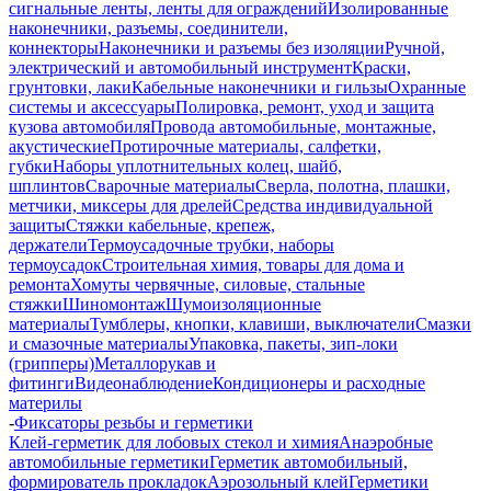
сигнальные ленты, ленты для ограждений
Изолированные
наконечники, разъемы, соединители,
коннекторы
Наконечники и разъемы без изоляции
Ручной,
электрический и автомобильный инструмент
Краски,
грунтовки, лаки
Кабельные наконечники и гильзы
Охранные
системы и аксессуары
Полировка, ремонт, уход и защита
кузова автомобиля
Провода автомобильные, монтажные,
акустические
Протирочные материалы, салфетки,
губки
Наборы уплотнительных колец, шайб,
шплинтов
Сварочные материалы
Сверла, полотна, плашки,
метчики, миксеры для дрелей
Средства индивидуальной
защиты
Стяжки кабельные, крепеж,
держатели
Термоусадочные трубки, наборы
термоусадок
Строительная химия, товары для дома и
ремонта
Хомуты червячные, силовые, стальные
стяжки
Шиномонтаж
Шумоизоляционные
материалы
Тумблеры, кнопки, клавиши, выключатели
Смазки
и смазочные материалы
Упаковка, пакеты, зип-локи
(грипперы)
Металлорукав и
фитинги
Видеонаблюдение
Кондиционеры и расходные
материлы
-
Фиксаторы резьбы и герметики
Клей-герметик для лобовых стекол и химия
Анаэробные
автомобильные герметики
Герметик автомобильный,
формирователь прокладок
Аэрозольный клей
Герметики