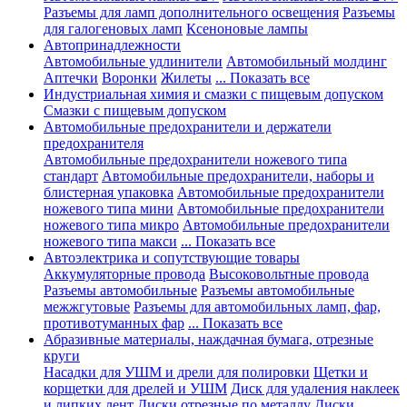
Разъемы для ламп дополнительного освещения
Разъемы
для галогеновых ламп
Ксеноновые лампы
Автопринадлежности
Автомобильные удлинители
Автомобильный молдинг
Аптечки
Воронки
Жилеты
... Показать все
Индустриальная химия и смазки с пищевым допуском
Смазки с пищевым допуском
Автомобильные предохранители и держатели
предохранителя
Автомобильные предохранители ножевого типа
стандарт
Автомобильные предохранители, наборы и
блистерная упаковка
Автомобильные предохранители
ножевого типа мини
Автомобильные предохранители
ножевого типа микро
Автомобильные предохранители
ножевого типа макси
... Показать все
Автоэлектрика и сопутствующие товары
Аккумуляторные провода
Высоковольтные провода
Разъемы автомобильные
Разъемы автомобильные
межжгутовые
Разъемы для автомобильных ламп, фар,
противотуманных фар
... Показать все
Абразивные материалы, наждачная бумага, отрезные
круги
Насадки для УШМ и дрели для полировки
Щетки и
корщетки для дрелей и УШМ
Диск для удаления наклеек
и липких лент
Диски отрезные по металлу
Диски