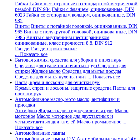
Гайки
Гайки шестигранные со стандартной метрической
резьбой DIN 934
Гайки с фланцем, оцинкованные, DIN
6923
Гайки со стопорным кольцом, оцинкованные, DIN
985
Винты
Винты с потайной головкой, оцинкованные, DIN
965
Винты с полукруглой головкой, оцинкованные, DIN
7985
Винты с внутренним шестигранником,
оцинкованные, класс прочности 8.8, DIN 912
Гвозди
Гвозди строительные
... Показать все
Бытовая химия, средства для уборки и инвентарь
Средства для туалетов и очистки труб
Средства для
стирки
Жидкое мыло
Средства для мытья посуды
Средства для мытья кухонь, плит
... Показать все
Паста, крем и лосьоны для очистки рук
Кремы, спреи и лосьоны, защитные средства
Пасты для
очистки рук
Автомобильное масло, мото масло, антифризы и
присадки
Антифриз
Жидкость для гидроусилителя руля
Масло
моторное
Масло моторное для двухтактных и
четырехтактных двигателей
Масло промывочное
...
Показать все
Автомобильные лампы
Автомобильные лампы 12V
Автомобильные лампы 24V