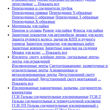
лепестковые
... Показать все
Переходники и соединители трубок
Переходники прямые
Переходники Y-образные
Переходники Г-образные
Переходники Т-образные
Переходники Х-образные
Материалы для пайки
Припои и сплавы
Разное для пайки
Флюсы для пайки
Защитные покрытия для автомобиля, мешки для колес
Защита рулевого колеса, рычагов КПП и ручного
тормоза
Защитное покрытие для малярных работ
Защитные коврики
Защитные накидки на сидения
Мешки для колес
... Показать все
Изолента, скотч, клейкие ленты, сигнальные ленты,
ленты для ограждений
Изоляционные ленты
Светоотражающие, разметочные и
оградительные ленты
Алюминиевые и
металлизированные ленты
Двухсторонний скотч
автомобильный
Двухсторонний скотч монтажный
...
Показать все
Изолированные наконечники, разъемы, соединители,
коннекторы
ГСИ Гильзы соединительные изолированные
ГСИ-Т
Гильзы соединительные в термоусадочной изоляции
ГСИ-ТП Гильзы соединительные изолированный с
термоусадкой и припоем
ГСИ(н) Гильзы