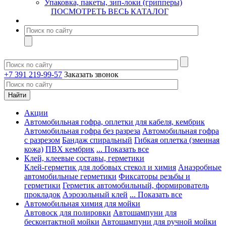
Упаковка, пакеты, зип-локи (грипперы)
ПОСМОТРЕТЬ ВЕСЬ КАТАЛОГ
+7 391 219-99-57
Заказать звонок
Акции
Автомобильная гофра, оплетки для кабеля, кембрик
Автомобильная гофра без разреза
Автомобильная гофра
с разрезом
Бандаж спиральный
Гибкая оплетка (змеиная
кожа)
ПВХ кембрик
... Показать все
Клей, клеевые составы, герметики
Клей-герметик для лобовых стекол и химия
Анаэробные
автомобильные герметики
Фиксаторы резьбы и
герметики
Герметик автомобильный, формирователь
прокладок
Аэрозольный клей
... Показать все
Автомобильная химия для мойки
Автовоск для полировки
Автошампуни для
бесконтактной мойки
Автошампуни для ручной мойки