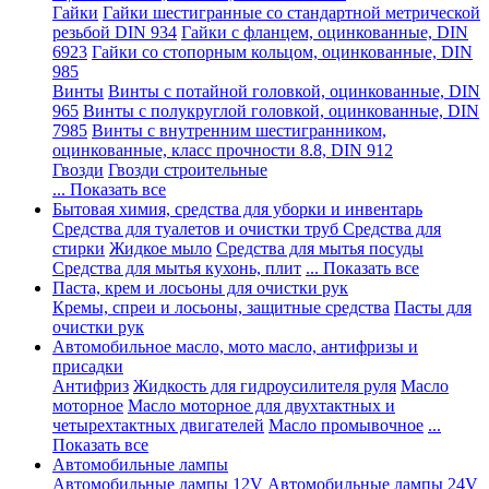
Гайки
Гайки шестигранные со стандартной метрической
резьбой DIN 934
Гайки с фланцем, оцинкованные, DIN
6923
Гайки со стопорным кольцом, оцинкованные, DIN
985
Винты
Винты с потайной головкой, оцинкованные, DIN
965
Винты с полукруглой головкой, оцинкованные, DIN
7985
Винты с внутренним шестигранником,
оцинкованные, класс прочности 8.8, DIN 912
Гвозди
Гвозди строительные
... Показать все
Бытовая химия, средства для уборки и инвентарь
Средства для туалетов и очистки труб
Средства для
стирки
Жидкое мыло
Средства для мытья посуды
Средства для мытья кухонь, плит
... Показать все
Паста, крем и лосьоны для очистки рук
Кремы, спреи и лосьоны, защитные средства
Пасты для
очистки рук
Автомобильное масло, мото масло, антифризы и
присадки
Антифриз
Жидкость для гидроусилителя руля
Масло
моторное
Масло моторное для двухтактных и
четырехтактных двигателей
Масло промывочное
...
Показать все
Автомобильные лампы
Автомобильные лампы 12V
Автомобильные лампы 24V