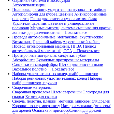
Охранные системы и аксессуары
Автосигнализации
Полировка, ремонт, уход и защита кузова автомобиля
Автополироли для кузова цветные
Антикоррозийные
покрытия
Глина для очистки кузова автомобиля
Удалители царапин, цветные и универсальные
полироли
Мерные емкости, система смешивания красок,
лопатки для размешивания
... Показать все
Провода автомобильные, монтажные, акустические
Витая пара
Греющий кабель
Акустический кабель
Провод автомобильный медный, ПГВА
Провод
автомобильный монтажный, CCA
... Показать все
Протирочные материалы, салфетки, губки
Абсорбьенты
Бумажные протирочные материалы
Салфетки из микрофибры
Щетки для очистки пыли
Вафельное полотно
... Показать все
Наборы уплотнительных колец, шайб, шплинтов
Наборы резиновых уплотнительных колец
Наборы
шайб, шплинтов, пружин
Сварочные материалы
Сварочная проволока
Шлем сварочный
Электроды для
сварки
Химия для сварки
Сверла, полотна, плашки, метчики, миксеры для дрелей
Коронки по керамограниту
Насадки мешалки (миксеры)
для дрелей
Оснастка и приспособления для дрелей