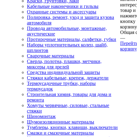
Краски, грунтовки, лаки
интере
Кабельные наконечники и гильзы
товар и
Охранные системы и аксессуары
нажмит
Полировка, ремонт, уход и защита кузова
кнопку
автомобиля
корзину
Провода автомобильные, монтажные,
Общая 
акустические
—
Протирочные материалы, салфетки, губки
Перейт
Наборы уплотнительных колец, шайб,
корзину
шплинтов
Сварочные материалы
Сверла, полотна, плашки, метчики,
миксеры для дрелей
Средства индивидуальной защиты
Стяжки кабельные, крепеж, держатели
Термоусадочные трубки, наборы
термоусадок
Строительная химия, товары для дома и
ремонта
Хомуты червячные, силовые, стальные
стяжки
Шиномонтаж
Шумоизоляционные материалы
Тумблеры, кнопки, клавиши, выключатели
Смазки и смазочные материалы