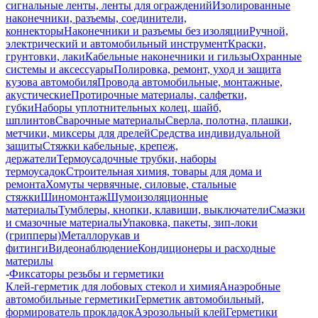
сигнальные ленты, ленты для ограждений
Изолированные
наконечники, разъемы, соединители,
коннекторы
Наконечники и разъемы без изоляции
Ручной,
электрический и автомобильный инструмент
Краски,
грунтовки, лаки
Кабельные наконечники и гильзы
Охранные
системы и аксессуары
Полировка, ремонт, уход и защита
кузова автомобиля
Провода автомобильные, монтажные,
акустические
Протирочные материалы, салфетки,
губки
Наборы уплотнительных колец, шайб,
шплинтов
Сварочные материалы
Сверла, полотна, плашки,
метчики, миксеры для дрелей
Средства индивидуальной
защиты
Стяжки кабельные, крепеж,
держатели
Термоусадочные трубки, наборы
термоусадок
Строительная химия, товары для дома и
ремонта
Хомуты червячные, силовые, стальные
стяжки
Шиномонтаж
Шумоизоляционные
материалы
Тумблеры, кнопки, клавиши, выключатели
Смазки
и смазочные материалы
Упаковка, пакеты, зип-локи
(грипперы)
Металлорукав и
фитинги
Видеонаблюдение
Кондиционеры и расходные
материлы
-
Фиксаторы резьбы и герметики
Клей-герметик для лобовых стекол и химия
Анаэробные
автомобильные герметики
Герметик автомобильный,
формирователь прокладок
Аэрозольный клей
Герметики