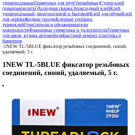
универсальные
Герметики для труб (резьбовые)
Супер-клей
(цианоакрилаты)
Холодная сварка
Эпоксидный клей
Клей
универсальный, многоцелевой и бытовой
Клей для обуви
Клей
для дерева
Жидкие гвозди
Клеевые стержни,
термоклей
Очистители и обезжириватели
поверхности
Фланцевые герметики и уплотнители
Герметики
для швов, кузова автомобиля
Быстрый ремонт пластика и
бамперов
-
1NEW TL-5BLUE фиксатор резьбовых соединений, синий,
удаляемый, 5 г.
1NEW TL-5BLUE фиксатор резьбовых
соединений, синий, удаляемый, 5 г.