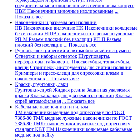
соединительные изолированные в нейлоновом корпусе
НВИ Наконечники вилочные изолированные
...
Показать все
Наконечники и разъемы без изоляции
НВ Наконечники вилочные
НК Наконечники кольцевые
без изоляции
НШВ наконечники штыревые втулочные
РП-М Разъем плоский без изоляции
РП-П Разъем
плоский без изоляции
... Показать все
Ручной, электрический и автомобильный инструмент
Отвертки и наборы отверток
Шуруповерты,
перфораторы, гайковерты
Плоскогубцы, тонкогубцы,
клещи
Стрипперы, инструменты для снятия изоляции
Кримперы и пресс-клещи для опрессовки клемм и
наконечников
... Показать все
Краски, грунтовки, лаки
Грунтовки-спрей
Жидкая резина
Защитная удаляемая
краска
Краска-карандаш для ремонта царапин
Краска-
спрей автомобильная
... Показать все
Кабельные наконечники и гильзы
ТМ наконечники медные под опрессовку по ГОСТ
7386-80
ТМЛ медные луженые наконечники по ГОСТ
7386-80
ТМЛс наконечники луженые под опрессовку
стандарт КВТ
ПМ Наконечники кольцевые кабельные
медные под пайку