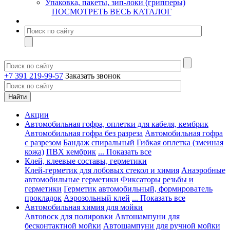
Упаковка, пакеты, зип-локи (грипперы)
ПОСМОТРЕТЬ ВЕСЬ КАТАЛОГ
+7 391 219-99-57
Заказать звонок
Акции
Автомобильная гофра, оплетки для кабеля, кембрик
Автомобильная гофра без разреза
Автомобильная гофра
с разрезом
Бандаж спиральный
Гибкая оплетка (змеиная
кожа)
ПВХ кембрик
... Показать все
Клей, клеевые составы, герметики
Клей-герметик для лобовых стекол и химия
Анаэробные
автомобильные герметики
Фиксаторы резьбы и
герметики
Герметик автомобильный, формирователь
прокладок
Аэрозольный клей
... Показать все
Автомобильная химия для мойки
Автовоск для полировки
Автошампуни для
бесконтактной мойки
Автошампуни для ручной мойки