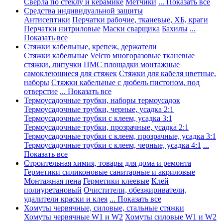
Сверла по стеклу и керамике
Метчики
... Показать все
Средства индивидуальной защиты
Антисептики
Перчатки рабочие, тканевые, ХБ, краги
Перчатки нитриловые
Маски сварщика
Бахилы
...
Показать все
Стяжки кабельные, крепеж, держатели
Стяжки кабельные
Velcro многоразовые тканевые
стяжки, липучки
ПМС площадки монтажные
самоклеющиеся для стяжек
Стяжки для кабеля цветные,
наборы
Стяжки кабельные с дюбель пистоном, под
отверстие
... Показать все
Термоусадочные трубки, наборы термоусадок
Термоусадочные трубки, черные, усадка 2:1
Термоусадочные трубки с клеем, усадка 3:1
Термоусадочные трубки, прозрачные, усадка 2:1
Термоусадочные трубки с клеем, прозрачные, усадка 3:1
Термоусадочные трубки с клеем, черные, усадка 4:1
...
Показать все
Строительная химия, товары для дома и ремонта
Герметики силиконовые санитарные и акриловые
Монтажная пена
Герметики клеевые
Клей
полиуретановый
Очистители, обезжириватели,
удалители краски и клея
... Показать все
Хомуты червячные, силовые, стальные стяжки
Хомуты червячные W1 и W2
Хомуты силовые W1 и W2