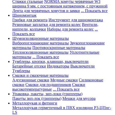
Стяжки стальные
NORMA хомуты червячные W3
ширина 9 мм. с постоянным натяжением, с пружиной
Лента для червячных хомутов и замки
... Показать все
Шиномонтаж
Грибки для ремонта
Инструмент для шиномонтажа
Резиновые заплатки для ремонта колес
Вентили,
ниппели, колпачки
Наборы для ремонта колес
...
Показать все
Шумоизоляционные материалы
Вибропоглощающие материалы
Звукопоглощающие
материалы
Противоскрипные материалы
Теплоизоляционные материалы
Уплотнительные
материалы
... Показать все
Тумблеры, кнопки, клавиши, выключатели
Батарейные отсеки
Индикаторы
Выключатели
Тумблеры
Смазки и смазочные материалы
Адгезионные смазки
Медные смазки
Силиконовые
смазки
Смазки для подшипников
Смазки
высокотемпературные
... Показать все
Упаковка, пакеты, зип-локи (грипперы)
Пакеты зип-лок (грипперы)
Мешки для мусора
Металлорукав и фитинги
Металлорукав герметичный в ПВХ изоляции Р3-ЦПнг-
LS