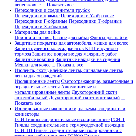
лепестковые
... Показать все
Переходники и соединители трубок
Переходники прямые
Переходники Y-образные
Переходники Г-образные
Переходники Т-образные
Переходники Х-образные
Материалы для пайки
Припои и сплавы
Разное для пайки
Флюсы для пайки
Защитные покрытия для автомобиля, мешки для колес
Защита рулевого колеса, рычагов КПП и ручного
тормоза
Защитное покрытие для малярных работ
Защитные коврики
Защитные накидки на сидения
Мешки для колес
... Показать все
Изолента, скотч, клейкие ленты, сигнальные ленты,
ленты для ограждений
Изоляционные ленты
Светоотражающие, разметочные и
оградительные ленты
Алюминиевые и
металлизированные ленты
Двухсторонний скотч
автомобильный
Двухсторонний скотч монтажный
...
Показать все
Изолированные наконечники, разъемы, соединители,
коннекторы
ГСИ Гильзы соединительные изолированные
ГСИ-Т
Гильзы соединительные в термоусадочной изоляции
ГСИ-ТП Гильзы соединительные изолированный с
термоусадкой и припоем
ГСИ(н) Гильзы