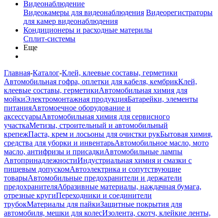
Видеонаблюдение
Видеокамеры для видеонаблюдения
Видеорегистраторы
для камер видеонаблюдения
Кондиционеры и расходные материлы
Сплит-системы
Еще
Главная
-
Каталог
-
Клей, клеевые составы, герметики
Автомобильная гофра, оплетки для кабеля, кембрик
Клей,
клеевые составы, герметики
Автомобильная химия для
мойки
Электромонтажная продукция
Батарейки, элементы
питания
Автомоечное оборудование и
аксессуары
Автомобильная химия для сервисного
участка
Метизы, строительный и автомобильный
крепеж
Паста, крем и лосьоны для очистки рук
Бытовая химия,
средства для уборки и инвентарь
Автомобильное масло, мото
масло, антифризы и присадки
Автомобильные лампы
Автопринадлежности
Индустриальная химия и смазки с
пищевым допуском
Автоэлектрика и сопутствующие
товары
Автомобильные предохранители и держатели
предохранителя
Абразивные материалы, наждачная бумага,
отрезные круги
Переходники и соединители
трубок
Материалы для пайки
Защитные покрытия для
автомобиля, мешки для колес
Изолента, скотч, клейкие ленты,