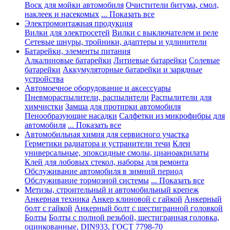
Воск для мойки автомобиля
Очистители битума, смол,
наклеек и насекомых
... Показать все
Электромонтажная продукция
Вилки для электросетей
Вилки с выключателем и реле
Сетевые шнуры, тройники, адаптеры и удлинители
Батарейки, элементы питания
Алкалиновые батарейки
Литиевые батарейки
Солевые
батарейки
Аккумуляторные батарейки и зарядные
устройства
Автомоечное оборудование и аксессуары
Пневмораспылители, распылители
Распылители для
химчистки
Замша для протирки автомобиля
Пенообразующие насадки
Салфетки из микрофибры для
автомобиля
... Показать все
Автомобильная химия для сервисного участка
Герметики радиатора и устранители течи
Клеи
универсальные, эпоксидные смолы, цианоакрилаты
Клей для лобовых стекол, наборы для ремонта
Обслуживание автомобиля в зимний период
Обслуживание тормозной системы
... Показать все
Метизы, строительный и автомобильный крепеж
Анкерная техника
Анкер клиновой с гайкой
Анкерный
болт с гайкой
Анкерный болт с шестигранной головкой
Болты
Болты с полной резьбой, шестигранная головка,
оцинкованные, DIN933, ГОСТ 7798-70