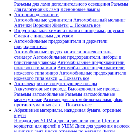
Разъемы для ламп дополнительного освещения
Разъемы
для галогеновых ламп
Ксеноновые лампы
Автопринадлежности
Автомобильные удлинители
Автомобильный молдинг
Аптечки
Воронки
Жилеты
... Показать все
Индустриальная химия и смазки с пищевым допуском
Смазки с пищевым допуском
Автомобильные предохранители и держатели
предохранителя
Автомобильные предохранители ножевого типа
стандарт
Автомобильные предохранители, наборы и
блистерная упаковка
Автомобильные предохранители
ножевого типа мини
Автомобильные предохранители
ножевого типа микро
Автомобильные предохранители
ножевого типа макси
... Показать все
Автоэлектрика и сопутствующие товары
Аккумуляторные провода
Высоковольтные провода
Разъемы автомобильные
Разъемы автомобильные
межжгутовые
Разъемы для автомобильных ламп, фар,
противотуманных фар
... Показать все
Абразивные материалы, наждачная бумага, отрезные
круги
Насадки для УШМ и дрели для полировки
Щетки и
корщетки для дрелей и УШМ
Диск для удаления наклеек
и липких лент
Диски отрезные по металлу
Диски