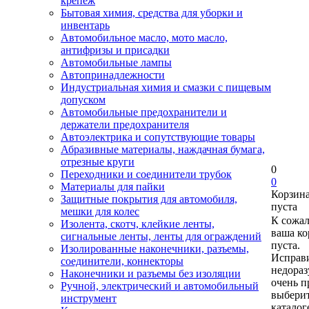
крепеж
Бытовая химия, средства для уборки и
инвентарь
Автомобильное масло, мото масло,
антифризы и присадки
Автомобильные лампы
Автопринадлежности
Индустриальная химия и смазки с пищевым
допуском
Автомобильные предохранители и
держатели предохранителя
Автоэлектрика и сопутствующие товары
Абразивные материалы, наждачная бумага,
отрезные круги
0
Переходники и соединители трубок
0
Материалы для пайки
Корзин
Защитные покрытия для автомобиля,
пуста
мешки для колес
К сожа
Изолента, скотч, клейкие ленты,
ваша ко
сигнальные ленты, ленты для ограждений
пуста.
Изолированные наконечники, разъемы,
Исправи
соединители, коннекторы
недора
Наконечники и разъемы без изоляции
очень п
Ручной, электрический и автомобильный
выберит
инструмент
каталог