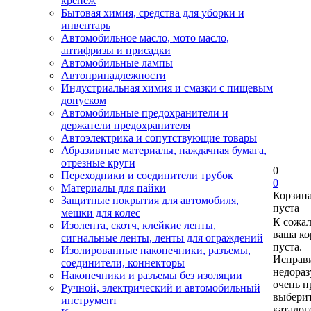
крепеж
Бытовая химия, средства для уборки и
инвентарь
Автомобильное масло, мото масло,
антифризы и присадки
Автомобильные лампы
Автопринадлежности
Индустриальная химия и смазки с пищевым
допуском
Автомобильные предохранители и
держатели предохранителя
Автоэлектрика и сопутствующие товары
Абразивные материалы, наждачная бумага,
отрезные круги
0
Переходники и соединители трубок
0
Материалы для пайки
Корзин
Защитные покрытия для автомобиля,
пуста
мешки для колес
К сожа
Изолента, скотч, клейкие ленты,
ваша ко
сигнальные ленты, ленты для ограждений
пуста.
Изолированные наконечники, разъемы,
Исправи
соединители, коннекторы
недора
Наконечники и разъемы без изоляции
очень п
Ручной, электрический и автомобильный
выберит
инструмент
каталог