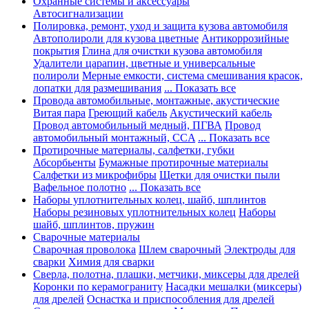
Охранные системы и аксессуары
Автосигнализации
Полировка, ремонт, уход и защита кузова автомобиля
Автополироли для кузова цветные
Антикоррозийные
покрытия
Глина для очистки кузова автомобиля
Удалители царапин, цветные и универсальные
полироли
Мерные емкости, система смешивания красок,
лопатки для размешивания
... Показать все
Провода автомобильные, монтажные, акустические
Витая пара
Греющий кабель
Акустический кабель
Провод автомобильный медный, ПГВА
Провод
автомобильный монтажный, CCA
... Показать все
Протирочные материалы, салфетки, губки
Абсорбьенты
Бумажные протирочные материалы
Салфетки из микрофибры
Щетки для очистки пыли
Вафельное полотно
... Показать все
Наборы уплотнительных колец, шайб, шплинтов
Наборы резиновых уплотнительных колец
Наборы
шайб, шплинтов, пружин
Сварочные материалы
Сварочная проволока
Шлем сварочный
Электроды для
сварки
Химия для сварки
Сверла, полотна, плашки, метчики, миксеры для дрелей
Коронки по керамограниту
Насадки мешалки (миксеры)
для дрелей
Оснастка и приспособления для дрелей