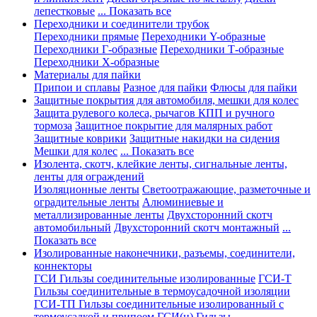
лепестковые
... Показать все
Переходники и соединители трубок
Переходники прямые
Переходники Y-образные
Переходники Г-образные
Переходники Т-образные
Переходники Х-образные
Материалы для пайки
Припои и сплавы
Разное для пайки
Флюсы для пайки
Защитные покрытия для автомобиля, мешки для колес
Защита рулевого колеса, рычагов КПП и ручного
тормоза
Защитное покрытие для малярных работ
Защитные коврики
Защитные накидки на сидения
Мешки для колес
... Показать все
Изолента, скотч, клейкие ленты, сигнальные ленты,
ленты для ограждений
Изоляционные ленты
Светоотражающие, разметочные и
оградительные ленты
Алюминиевые и
металлизированные ленты
Двухсторонний скотч
автомобильный
Двухсторонний скотч монтажный
...
Показать все
Изолированные наконечники, разъемы, соединители,
коннекторы
ГСИ Гильзы соединительные изолированные
ГСИ-Т
Гильзы соединительные в термоусадочной изоляции
ГСИ-ТП Гильзы соединительные изолированный с
термоусадкой и припоем
ГСИ(н) Гильзы