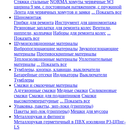
Стяжки стальные
NORMA хомуты червячные W3
ширина 9 мм. с постоянным натяжением, с пружиной
Лента для червячных хомутов и замки
... Показать все
Шиномонтаж
Грибки для ремонта
Инструмент для шиномонтажа
Резиновые заплатки для ремонта колес
Вентили,
ниппели, колпачки
Наборы для ремонта колес
...
Показать все
Шумоизоляционные материалы
Вибропоглощающие материалы
Звукопоглощающие
материалы
Противоскрипные материалы
Теплоизоляционные материалы
Уплотнительные
материалы
... Показать все
Тумблеры, кнопки, клавиши, выключатели
Батарейные отсеки
Индикаторы
Выключатели
Тумблеры
Смазки и смазочные материалы
Адгезионные смазки
Медные смазки
Силиконовые
смазки
Смазки для подшипников
Смазки
высокотемпературные
... Показать все
Упаковка, пакеты, зип-локи (грипперы)
Пакеты зип-лок (грипперы)
Мешки для мусора
Металлорукав и фитинги
Металлорукав герметичный в ПВХ изоляции Р3-ЦПнг-
LS