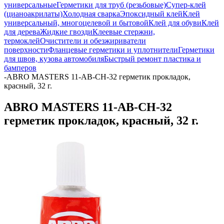
универсальные
Герметики для труб (резьбовые)
Супер-клей
(цианоакрилаты)
Холодная сварка
Эпоксидный клей
Клей
универсальный, многоцелевой и бытовой
Клей для обуви
Клей
для дерева
Жидкие гвозди
Клеевые стержни,
термоклей
Очистители и обезжириватели
поверхности
Фланцевые герметики и уплотнители
Герметики
для швов, кузова автомобиля
Быстрый ремонт пластика и
бамперов
-
ABRO MASTERS 11-AB-CH-32 герметик прокладок,
красный, 32 г.
ABRO MASTERS 11-AB-CH-32
герметик прокладок, красный, 32 г.