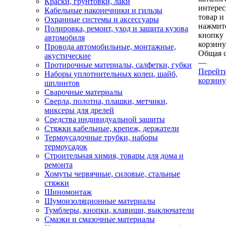
Краски, грунтовки, лаки
интере
Кабельные наконечники и гильзы
товар и
Охранные системы и аксессуары
нажмит
Полировка, ремонт, уход и защита кузова
кнопку
автомобиля
корзину
Провода автомобильные, монтажные,
Общая 
акустические
—
Протирочные материалы, салфетки, губки
Перейт
Наборы уплотнительных колец, шайб,
корзину
шплинтов
Сварочные материалы
Сверла, полотна, плашки, метчики,
миксеры для дрелей
Средства индивидуальной защиты
Стяжки кабельные, крепеж, держатели
Термоусадочные трубки, наборы
термоусадок
Строительная химия, товары для дома и
ремонта
Хомуты червячные, силовые, стальные
стяжки
Шиномонтаж
Шумоизоляционные материалы
Тумблеры, кнопки, клавиши, выключатели
Смазки и смазочные материалы