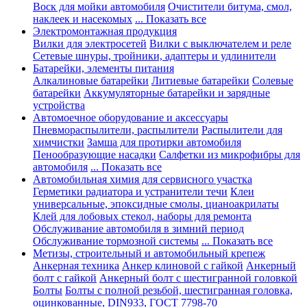
Воск для мойки автомобиля
Очистители битума, смол,
наклеек и насекомых
... Показать все
Электромонтажная продукция
Вилки для электросетей
Вилки с выключателем и реле
Сетевые шнуры, тройники, адаптеры и удлинители
Батарейки, элементы питания
Алкалиновые батарейки
Литиевые батарейки
Солевые
батарейки
Аккумуляторные батарейки и зарядные
устройства
Автомоечное оборудование и аксессуары
Пневмораспылители, распылители
Распылители для
химчистки
Замша для протирки автомобиля
Пенообразующие насадки
Салфетки из микрофибры для
автомобиля
... Показать все
Автомобильная химия для сервисного участка
Герметики радиатора и устранители течи
Клеи
универсальные, эпоксидные смолы, цианоакрилаты
Клей для лобовых стекол, наборы для ремонта
Обслуживание автомобиля в зимний период
Обслуживание тормозной системы
... Показать все
Метизы, строительный и автомобильный крепеж
Анкерная техника
Анкер клиновой с гайкой
Анкерный
болт с гайкой
Анкерный болт с шестигранной головкой
Болты
Болты с полной резьбой, шестигранная головка,
оцинкованные, DIN933, ГОСТ 7798-70