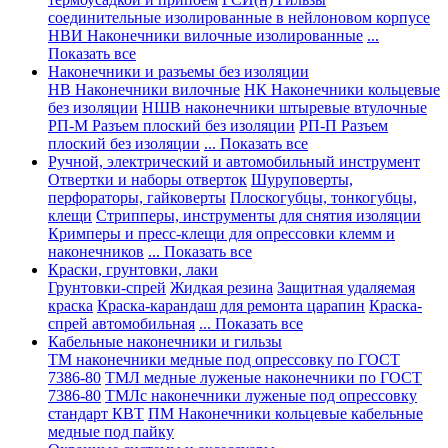
соединительные изолированные в нейлоновом корпусе
НВИ Наконечники вилочные изолированные
...
Показать все
Наконечники и разъемы без изоляции
НВ Наконечники вилочные
НК Наконечники кольцевые
без изоляции
НШВ наконечники штыревые втулочные
РП-М Разъем плоский без изоляции
РП-П Разъем
плоский без изоляции
... Показать все
Ручной, электрический и автомобильный инструмент
Отвертки и наборы отверток
Шуруповерты,
перфораторы, гайковерты
Плоскогубцы, тонкогубцы,
клещи
Стрипперы, инструменты для снятия изоляции
Кримперы и пресс-клещи для опрессовки клемм и
наконечников
... Показать все
Краски, грунтовки, лаки
Грунтовки-спрей
Жидкая резина
Защитная удаляемая
краска
Краска-карандаш для ремонта царапин
Краска-
спрей автомобильная
... Показать все
Кабельные наконечники и гильзы
ТМ наконечники медные под опрессовку по ГОСТ
7386-80
ТМЛ медные луженые наконечники по ГОСТ
7386-80
ТМЛс наконечники луженые под опрессовку
стандарт КВТ
ПМ Наконечники кольцевые кабельные
медные под пайку