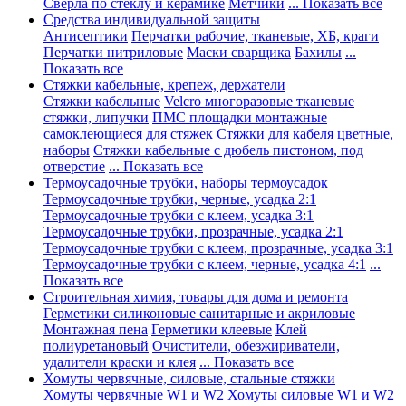
Сверла по стеклу и керамике
Метчики
... Показать все
Средства индивидуальной защиты
Антисептики
Перчатки рабочие, тканевые, ХБ, краги
Перчатки нитриловые
Маски сварщика
Бахилы
...
Показать все
Стяжки кабельные, крепеж, держатели
Стяжки кабельные
Velcro многоразовые тканевые
стяжки, липучки
ПМС площадки монтажные
самоклеющиеся для стяжек
Стяжки для кабеля цветные,
наборы
Стяжки кабельные с дюбель пистоном, под
отверстие
... Показать все
Термоусадочные трубки, наборы термоусадок
Термоусадочные трубки, черные, усадка 2:1
Термоусадочные трубки с клеем, усадка 3:1
Термоусадочные трубки, прозрачные, усадка 2:1
Термоусадочные трубки с клеем, прозрачные, усадка 3:1
Термоусадочные трубки с клеем, черные, усадка 4:1
...
Показать все
Строительная химия, товары для дома и ремонта
Герметики силиконовые санитарные и акриловые
Монтажная пена
Герметики клеевые
Клей
полиуретановый
Очистители, обезжириватели,
удалители краски и клея
... Показать все
Хомуты червячные, силовые, стальные стяжки
Хомуты червячные W1 и W2
Хомуты силовые W1 и W2