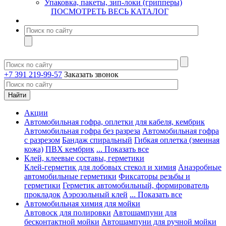
Упаковка, пакеты, зип-локи (грипперы)
ПОСМОТРЕТЬ ВЕСЬ КАТАЛОГ
+7 391 219-99-57
Заказать звонок
Акции
Автомобильная гофра, оплетки для кабеля, кембрик
Автомобильная гофра без разреза
Автомобильная гофра
с разрезом
Бандаж спиральный
Гибкая оплетка (змеиная
кожа)
ПВХ кембрик
... Показать все
Клей, клеевые составы, герметики
Клей-герметик для лобовых стекол и химия
Анаэробные
автомобильные герметики
Фиксаторы резьбы и
герметики
Герметик автомобильный, формирователь
прокладок
Аэрозольный клей
... Показать все
Автомобильная химия для мойки
Автовоск для полировки
Автошампуни для
бесконтактной мойки
Автошампуни для ручной мойки