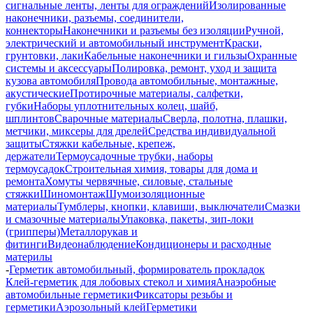
сигнальные ленты, ленты для ограждений
Изолированные
наконечники, разъемы, соединители,
коннекторы
Наконечники и разъемы без изоляции
Ручной,
электрический и автомобильный инструмент
Краски,
грунтовки, лаки
Кабельные наконечники и гильзы
Охранные
системы и аксессуары
Полировка, ремонт, уход и защита
кузова автомобиля
Провода автомобильные, монтажные,
акустические
Протирочные материалы, салфетки,
губки
Наборы уплотнительных колец, шайб,
шплинтов
Сварочные материалы
Сверла, полотна, плашки,
метчики, миксеры для дрелей
Средства индивидуальной
защиты
Стяжки кабельные, крепеж,
держатели
Термоусадочные трубки, наборы
термоусадок
Строительная химия, товары для дома и
ремонта
Хомуты червячные, силовые, стальные
стяжки
Шиномонтаж
Шумоизоляционные
материалы
Тумблеры, кнопки, клавиши, выключатели
Смазки
и смазочные материалы
Упаковка, пакеты, зип-локи
(грипперы)
Металлорукав и
фитинги
Видеонаблюдение
Кондиционеры и расходные
материлы
-
Герметик автомобильный, формирователь прокладок
Клей-герметик для лобовых стекол и химия
Анаэробные
автомобильные герметики
Фиксаторы резьбы и
герметики
Аэрозольный клей
Герметики