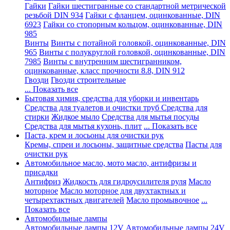
Гайки
Гайки шестигранные со стандартной метрической
резьбой DIN 934
Гайки с фланцем, оцинкованные, DIN
6923
Гайки со стопорным кольцом, оцинкованные, DIN
985
Винты
Винты с потайной головкой, оцинкованные, DIN
965
Винты с полукруглой головкой, оцинкованные, DIN
7985
Винты с внутренним шестигранником,
оцинкованные, класс прочности 8.8, DIN 912
Гвозди
Гвозди строительные
... Показать все
Бытовая химия, средства для уборки и инвентарь
Средства для туалетов и очистки труб
Средства для
стирки
Жидкое мыло
Средства для мытья посуды
Средства для мытья кухонь, плит
... Показать все
Паста, крем и лосьоны для очистки рук
Кремы, спреи и лосьоны, защитные средства
Пасты для
очистки рук
Автомобильное масло, мото масло, антифризы и
присадки
Антифриз
Жидкость для гидроусилителя руля
Масло
моторное
Масло моторное для двухтактных и
четырехтактных двигателей
Масло промывочное
...
Показать все
Автомобильные лампы
Автомобильные лампы 12V
Автомобильные лампы 24V