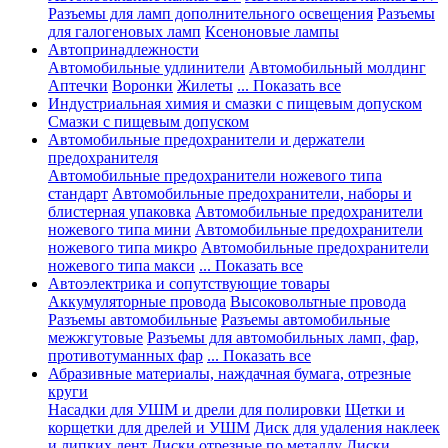
Разъемы для ламп дополнительного освещения
Разъемы
для галогеновых ламп
Ксеноновые лампы
Автопринадлежности
Автомобильные удлинители
Автомобильный молдинг
Аптечки
Воронки
Жилеты
... Показать все
Индустриальная химия и смазки с пищевым допуском
Смазки с пищевым допуском
Автомобильные предохранители и держатели
предохранителя
Автомобильные предохранители ножевого типа
стандарт
Автомобильные предохранители, наборы и
блистерная упаковка
Автомобильные предохранители
ножевого типа мини
Автомобильные предохранители
ножевого типа микро
Автомобильные предохранители
ножевого типа макси
... Показать все
Автоэлектрика и сопутствующие товары
Аккумуляторные провода
Высоковольтные провода
Разъемы автомобильные
Разъемы автомобильные
межжгутовые
Разъемы для автомобильных ламп, фар,
противотуманных фар
... Показать все
Абразивные материалы, наждачная бумага, отрезные
круги
Насадки для УШМ и дрели для полировки
Щетки и
корщетки для дрелей и УШМ
Диск для удаления наклеек
и липких лент
Диски отрезные по металлу
Диски