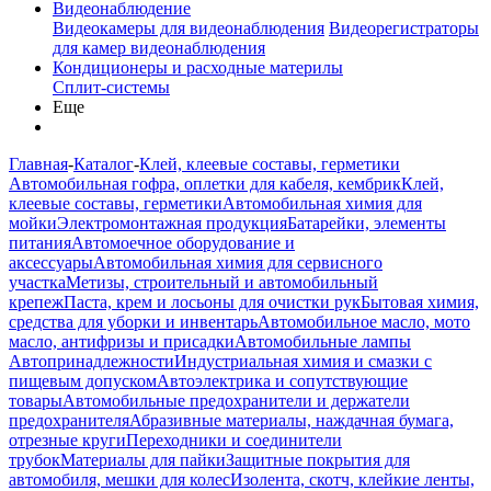
Видеонаблюдение
Видеокамеры для видеонаблюдения
Видеорегистраторы
для камер видеонаблюдения
Кондиционеры и расходные материлы
Сплит-системы
Еще
Главная
-
Каталог
-
Клей, клеевые составы, герметики
Автомобильная гофра, оплетки для кабеля, кембрик
Клей,
клеевые составы, герметики
Автомобильная химия для
мойки
Электромонтажная продукция
Батарейки, элементы
питания
Автомоечное оборудование и
аксессуары
Автомобильная химия для сервисного
участка
Метизы, строительный и автомобильный
крепеж
Паста, крем и лосьоны для очистки рук
Бытовая химия,
средства для уборки и инвентарь
Автомобильное масло, мото
масло, антифризы и присадки
Автомобильные лампы
Автопринадлежности
Индустриальная химия и смазки с
пищевым допуском
Автоэлектрика и сопутствующие
товары
Автомобильные предохранители и держатели
предохранителя
Абразивные материалы, наждачная бумага,
отрезные круги
Переходники и соединители
трубок
Материалы для пайки
Защитные покрытия для
автомобиля, мешки для колес
Изолента, скотч, клейкие ленты,