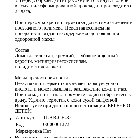
5. Перед сборкой дайте просохнуть 10 минут. Полное
высыхание сформированной прокладки происходит за
24 часа.
При первом вскрытии герметика допустимо отделение
прозрачного полимера. Перед нанесением на
поверхность выдавите содержимое до появления
однородной массы.
Состав
Диметилсилоксан, кремний, глубокоочищенный
керосин, метилтриацетоксисилан,
полидиметилсилоксан.
Меры предосторожности
Незастывший герметик выделяет пары уксусной
кислоты и может вызывать раздражение кожи и глаз.
При попадании в глаза промойте водой и обратитесь к
врачу. Удалите герметик с кожи сухой салфеткой.
Используйте при достаточной вентиляции. БЕРЕЧЬ ОТ
ДЕТЕЙ!
Артикул
11-AB-CH-32
Код
00-00001372
Маркировка
Нет
Вы можете задать любой интересующий вас вопрос по