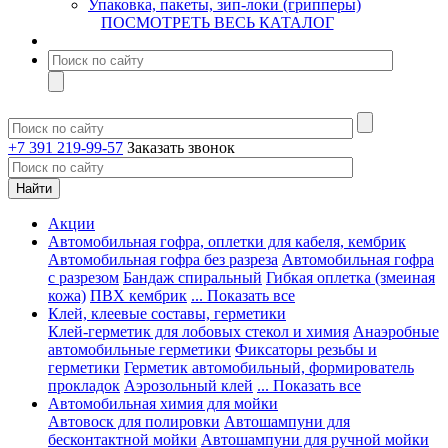
Упаковка, пакеты, зип-локи (грипперы)
ПОСМОТРЕТЬ ВЕСЬ КАТАЛОГ
+7 391 219-99-57
Заказать звонок
Акции
Автомобильная гофра, оплетки для кабеля, кембрик
Автомобильная гофра без разреза
Автомобильная гофра
с разрезом
Бандаж спиральный
Гибкая оплетка (змеиная
кожа)
ПВХ кембрик
... Показать все
Клей, клеевые составы, герметики
Клей-герметик для лобовых стекол и химия
Анаэробные
автомобильные герметики
Фиксаторы резьбы и
герметики
Герметик автомобильный, формирователь
прокладок
Аэрозольный клей
... Показать все
Автомобильная химия для мойки
Автовоск для полировки
Автошампуни для
бесконтактной мойки
Автошампуни для ручной мойки