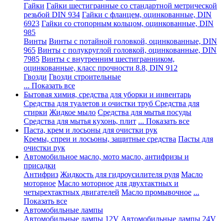
Гайки
Гайки шестигранные со стандартной метрической
резьбой DIN 934
Гайки с фланцем, оцинкованные, DIN
6923
Гайки со стопорным кольцом, оцинкованные, DIN
985
Винты
Винты с потайной головкой, оцинкованные, DIN
965
Винты с полукруглой головкой, оцинкованные, DIN
7985
Винты с внутренним шестигранником,
оцинкованные, класс прочности 8.8, DIN 912
Гвозди
Гвозди строительные
... Показать все
Бытовая химия, средства для уборки и инвентарь
Средства для туалетов и очистки труб
Средства для
стирки
Жидкое мыло
Средства для мытья посуды
Средства для мытья кухонь, плит
... Показать все
Паста, крем и лосьоны для очистки рук
Кремы, спреи и лосьоны, защитные средства
Пасты для
очистки рук
Автомобильное масло, мото масло, антифризы и
присадки
Антифриз
Жидкость для гидроусилителя руля
Масло
моторное
Масло моторное для двухтактных и
четырехтактных двигателей
Масло промывочное
...
Показать все
Автомобильные лампы
Автомобильные лампы 12V
Автомобильные лампы 24V