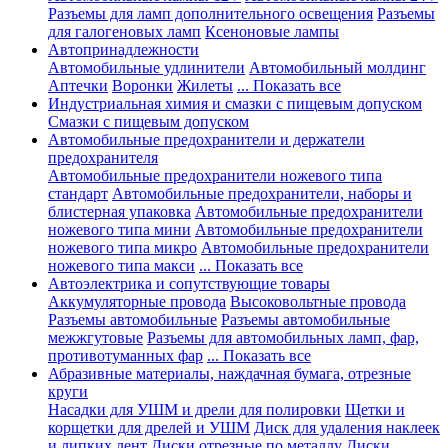
Разъемы для ламп дополнительного освещения
Разъемы
для галогеновых ламп
Ксеноновые лампы
Автопринадлежности
Автомобильные удлинители
Автомобильный молдинг
Аптечки
Воронки
Жилеты
... Показать все
Индустриальная химия и смазки с пищевым допуском
Смазки с пищевым допуском
Автомобильные предохранители и держатели
предохранителя
Автомобильные предохранители ножевого типа
стандарт
Автомобильные предохранители, наборы и
блистерная упаковка
Автомобильные предохранители
ножевого типа мини
Автомобильные предохранители
ножевого типа микро
Автомобильные предохранители
ножевого типа макси
... Показать все
Автоэлектрика и сопутствующие товары
Аккумуляторные провода
Высоковольтные провода
Разъемы автомобильные
Разъемы автомобильные
межжгутовые
Разъемы для автомобильных ламп, фар,
противотуманных фар
... Показать все
Абразивные материалы, наждачная бумага, отрезные
круги
Насадки для УШМ и дрели для полировки
Щетки и
корщетки для дрелей и УШМ
Диск для удаления наклеек
и липких лент
Диски отрезные по металлу
Диски