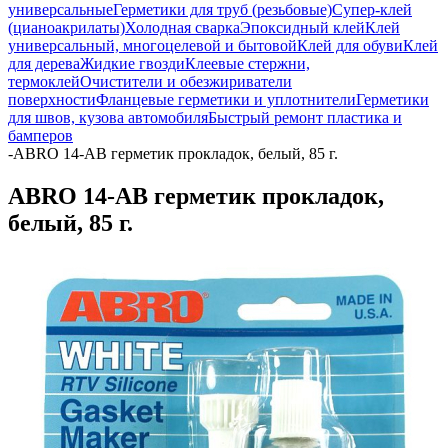
универсальные
Герметики для труб (резьбовые)
Супер-клей
(цианоакрилаты)
Холодная сварка
Эпоксидный клей
Клей
универсальный, многоцелевой и бытовой
Клей для обуви
Клей
для дерева
Жидкие гвозди
Клеевые стержни,
термоклей
Очистители и обезжириватели
поверхности
Фланцевые герметики и уплотнители
Герметики
для швов, кузова автомобиля
Быстрый ремонт пластика и
бамперов
-
ABRO 14-AB герметик прокладок, белый, 85 г.
ABRO 14-AB герметик прокладок,
белый, 85 г.