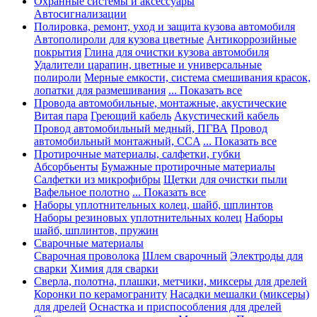
Охранные системы и аксессуары
Автосигнализации
Полировка, ремонт, уход и защита кузова автомобиля
Автополироли для кузова цветные
Антикоррозийные
покрытия
Глина для очистки кузова автомобиля
Удалители царапин, цветные и универсальные
полироли
Мерные емкости, система смешивания красок,
лопатки для размешивания
... Показать все
Провода автомобильные, монтажные, акустические
Витая пара
Греющий кабель
Акустический кабель
Провод автомобильный медный, ПГВА
Провод
автомобильный монтажный, CCA
... Показать все
Протирочные материалы, салфетки, губки
Абсорбьенты
Бумажные протирочные материалы
Салфетки из микрофибры
Щетки для очистки пыли
Вафельное полотно
... Показать все
Наборы уплотнительных колец, шайб, шплинтов
Наборы резиновых уплотнительных колец
Наборы
шайб, шплинтов, пружин
Сварочные материалы
Сварочная проволока
Шлем сварочный
Электроды для
сварки
Химия для сварки
Сверла, полотна, плашки, метчики, миксеры для дрелей
Коронки по керамограниту
Насадки мешалки (миксеры)
для дрелей
Оснастка и приспособления для дрелей