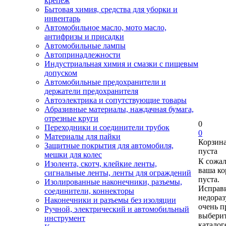
крепеж
Бытовая химия, средства для уборки и
инвентарь
Автомобильное масло, мото масло,
антифризы и присадки
Автомобильные лампы
Автопринадлежности
Индустриальная химия и смазки с пищевым
допуском
Автомобильные предохранители и
держатели предохранителя
Автоэлектрика и сопутствующие товары
Абразивные материалы, наждачная бумага,
отрезные круги
0
Переходники и соединители трубок
0
Материалы для пайки
Корзин
Защитные покрытия для автомобиля,
пуста
мешки для колес
К сожа
Изолента, скотч, клейкие ленты,
ваша ко
сигнальные ленты, ленты для ограждений
пуста.
Изолированные наконечники, разъемы,
Исправи
соединители, коннекторы
недора
Наконечники и разъемы без изоляции
очень п
Ручной, электрический и автомобильный
выберит
инструмент
каталог