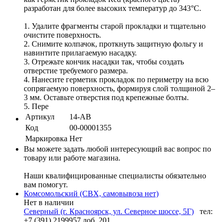
разработан для более высоких температур до 343°С.
1. Удалите фрагменты старой прокладки и тщательно
очистите поверхность.
2. Снимите колпачок, проткнуть защитную фольгу и
навинтите прилагаемую насадку.
3. Отрежьте кончик насадки так, чтобы создать
отверстие требуемого размера.
4. Нанесите герметик прокладок по периметру на всю
сопрягаемую поверхность, формируя слой толщиной 2–
3 мм. Оставьте отверстия под крепежные болты.
5. Пере
Артикул
14-AB
Код
00-00001355
Маркировка
Нет
Вы можете задать любой интересующий вас вопрос по
товару или работе магазина.
Наши квалифицированные специалисты обязательно
вам помогут.
Комсомольский (СВХ, самовывоза нет)
Нет в наличии
Северный (г. Красноярск, ул. Северное шоссе, 5Г)
тел:
+7 (391) 2199957 доб. 201