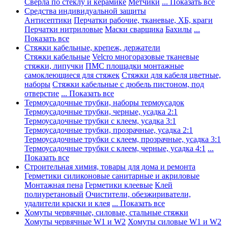
Сверла по стеклу и керамике
Метчики
... Показать все
Средства индивидуальной защиты
Антисептики
Перчатки рабочие, тканевые, ХБ, краги
Перчатки нитриловые
Маски сварщика
Бахилы
...
Показать все
Стяжки кабельные, крепеж, держатели
Стяжки кабельные
Velcro многоразовые тканевые
стяжки, липучки
ПМС площадки монтажные
самоклеющиеся для стяжек
Стяжки для кабеля цветные,
наборы
Стяжки кабельные с дюбель пистоном, под
отверстие
... Показать все
Термоусадочные трубки, наборы термоусадок
Термоусадочные трубки, черные, усадка 2:1
Термоусадочные трубки с клеем, усадка 3:1
Термоусадочные трубки, прозрачные, усадка 2:1
Термоусадочные трубки с клеем, прозрачные, усадка 3:1
Термоусадочные трубки с клеем, черные, усадка 4:1
...
Показать все
Строительная химия, товары для дома и ремонта
Герметики силиконовые санитарные и акриловые
Монтажная пена
Герметики клеевые
Клей
полиуретановый
Очистители, обезжириватели,
удалители краски и клея
... Показать все
Хомуты червячные, силовые, стальные стяжки
Хомуты червячные W1 и W2
Хомуты силовые W1 и W2