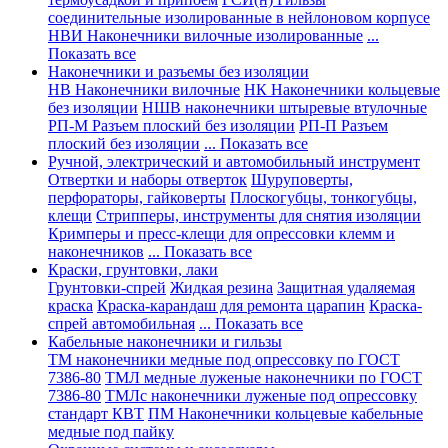
соединительные изолированные в нейлоновом корпусе
НВИ Наконечники вилочные изолированные
...
Показать все
Наконечники и разъемы без изоляции
НВ Наконечники вилочные
НК Наконечники кольцевые
без изоляции
НШВ наконечники штыревые втулочные
РП-М Разъем плоский без изоляции
РП-П Разъем
плоский без изоляции
... Показать все
Ручной, электрический и автомобильный инструмент
Отвертки и наборы отверток
Шуруповерты,
перфораторы, гайковерты
Плоскогубцы, тонкогубцы,
клещи
Стрипперы, инструменты для снятия изоляции
Кримперы и пресс-клещи для опрессовки клемм и
наконечников
... Показать все
Краски, грунтовки, лаки
Грунтовки-спрей
Жидкая резина
Защитная удаляемая
краска
Краска-карандаш для ремонта царапин
Краска-
спрей автомобильная
... Показать все
Кабельные наконечники и гильзы
ТМ наконечники медные под опрессовку по ГОСТ
7386-80
ТМЛ медные луженые наконечники по ГОСТ
7386-80
ТМЛс наконечники луженые под опрессовку
стандарт КВТ
ПМ Наконечники кольцевые кабельные
медные под пайку