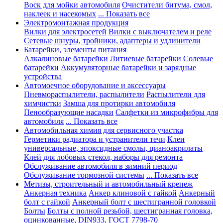
Воск для мойки автомобиля
Очистители битума, смол,
наклеек и насекомых
... Показать все
Электромонтажная продукция
Вилки для электросетей
Вилки с выключателем и реле
Сетевые шнуры, тройники, адаптеры и удлинители
Батарейки, элементы питания
Алкалиновые батарейки
Литиевые батарейки
Солевые
батарейки
Аккумуляторные батарейки и зарядные
устройства
Автомоечное оборудование и аксессуары
Пневмораспылители, распылители
Распылители для
химчистки
Замша для протирки автомобиля
Пенообразующие насадки
Салфетки из микрофибры для
автомобиля
... Показать все
Автомобильная химия для сервисного участка
Герметики радиатора и устранители течи
Клеи
универсальные, эпоксидные смолы, цианоакрилаты
Клей для лобовых стекол, наборы для ремонта
Обслуживание автомобиля в зимний период
Обслуживание тормозной системы
... Показать все
Метизы, строительный и автомобильный крепеж
Анкерная техника
Анкер клиновой с гайкой
Анкерный
болт с гайкой
Анкерный болт с шестигранной головкой
Болты
Болты с полной резьбой, шестигранная головка,
оцинкованные, DIN933, ГОСТ 7798-70