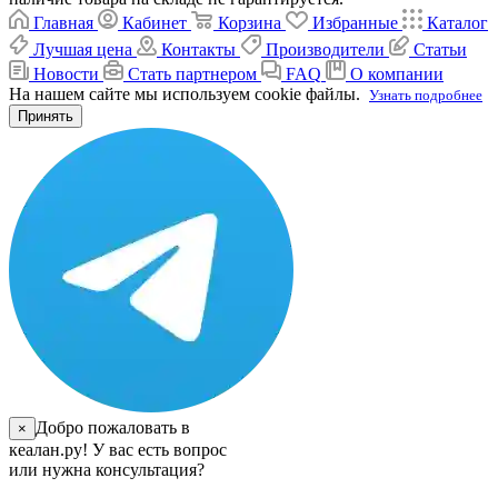
Главная
Кабинет
Корзина
Избранные
Каталог
Лучшая цена
Контакты
Производители
Статьи
Новости
Стать партнером
FAQ
О компании
На нашем сайте мы используем cookie файлы.
Узнать подробнее
Принять
Добро пожаловать в
×
кеалан.ру! У вас есть вопрос
или нужна консультация?