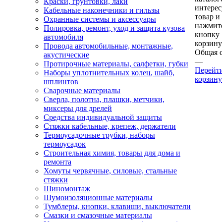
Краски, грунтовки, лаки
интере
Кабельные наконечники и гильзы
товар и
Охранные системы и аксессуары
нажмит
Полировка, ремонт, уход и защита кузова
кнопку
автомобиля
корзину
Провода автомобильные, монтажные,
Общая 
акустические
—
Протирочные материалы, салфетки, губки
Перейт
Наборы уплотнительных колец, шайб,
корзину
шплинтов
Сварочные материалы
Сверла, полотна, плашки, метчики,
миксеры для дрелей
Средства индивидуальной защиты
Стяжки кабельные, крепеж, держатели
Термоусадочные трубки, наборы
термоусадок
Строительная химия, товары для дома и
ремонта
Хомуты червячные, силовые, стальные
стяжки
Шиномонтаж
Шумоизоляционные материалы
Тумблеры, кнопки, клавиши, выключатели
Смазки и смазочные материалы