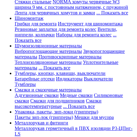
Стяжки стальные
NORMA хомуты червячные W3
ширина 9 мм. с постоянным натяжением, с пружиной
Лента для червячных хомутов и замки
... Показать все
Шиномонтаж
Грибки для ремонта
Инструмент для шиномонтажа
Резиновые заплатки для ремонта колес
Вентили,
ниппели, колпачки
Наборы для ремонта колес
...
Показать все
Шумоизоляционные материалы
Вибропоглощающие материалы
Звукопоглощающие
материалы
Противоскрипные материалы
Теплоизоляционные материалы
Уплотнительные
материалы
... Показать все
Тумблеры, кнопки, клавиши, выключатели
Батарейные отсеки
Индикаторы
Выключатели
Тумблеры
Смазки и смазочные материалы
Адгезионные смазки
Медные смазки
Силиконовые
смазки
Смазки для подшипников
Смазки
высокотемпературные
... Показать все
Упаковка, пакеты, зип-локи (грипперы)
Пакеты зип-лок (грипперы)
Мешки для мусора
Металлорукав и фитинги
Металлорукав герметичный в ПВХ изоляции Р3-ЦПнг-
LS