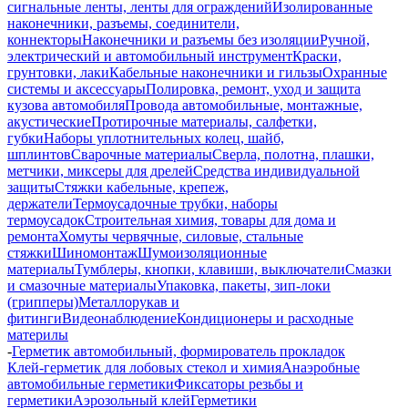
сигнальные ленты, ленты для ограждений
Изолированные
наконечники, разъемы, соединители,
коннекторы
Наконечники и разъемы без изоляции
Ручной,
электрический и автомобильный инструмент
Краски,
грунтовки, лаки
Кабельные наконечники и гильзы
Охранные
системы и аксессуары
Полировка, ремонт, уход и защита
кузова автомобиля
Провода автомобильные, монтажные,
акустические
Протирочные материалы, салфетки,
губки
Наборы уплотнительных колец, шайб,
шплинтов
Сварочные материалы
Сверла, полотна, плашки,
метчики, миксеры для дрелей
Средства индивидуальной
защиты
Стяжки кабельные, крепеж,
держатели
Термоусадочные трубки, наборы
термоусадок
Строительная химия, товары для дома и
ремонта
Хомуты червячные, силовые, стальные
стяжки
Шиномонтаж
Шумоизоляционные
материалы
Тумблеры, кнопки, клавиши, выключатели
Смазки
и смазочные материалы
Упаковка, пакеты, зип-локи
(грипперы)
Металлорукав и
фитинги
Видеонаблюдение
Кондиционеры и расходные
материлы
-
Герметик автомобильный, формирователь прокладок
Клей-герметик для лобовых стекол и химия
Анаэробные
автомобильные герметики
Фиксаторы резьбы и
герметики
Аэрозольный клей
Герметики