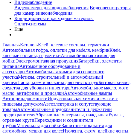
Видеонаблюдение
Видеокамеры для видеонаблюдения
Видеорегистраторы
для камер видеонаблюдения
Кондиционеры и расходные материлы
Сплит-системы
Еще
Главная
-
Каталог
-
Клей, клеевые составы, герметики
Автомобильная гофра, оплетки для кабеля, кембрик
Клей,
клеевые составы, герметики
Автомобильная химия для
мойки
Электромонтажная продукция
Батарейки, элементы
питания
Автомоечное оборудование и
аксессуары
Автомобильная химия для сервисного
участка
Метизы, строительный и автомобильный
крепеж
Паста, крем и лосьоны для очистки рук
Бытовая химия,
средства для уборки и инвентарь
Автомобильное масло, мото
масло, антифризы и присадки
Автомобильные лампы
Автопринадлежности
Индустриальная химия и смазки с
пищевым допуском
Автоэлектрика и сопутствующие
товары
Автомобильные предохранители и держатели
предохранителя
Абразивные материалы, наждачная бумага,
отрезные круги
Переходники и соединители
трубок
Материалы для пайки
Защитные покрытия для
автомобиля, мешки для колес
Изолента, скотч, клейкие ленты,