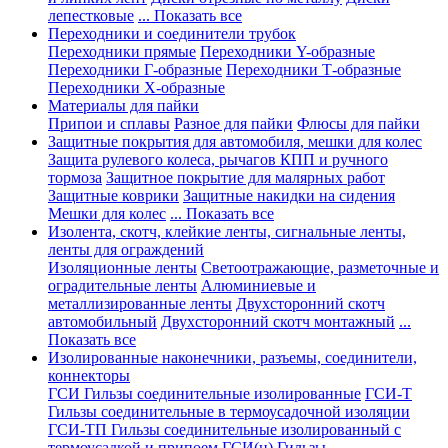
лепестковые
... Показать все
Переходники и соединители трубок
Переходники прямые
Переходники Y-образные
Переходники Г-образные
Переходники Т-образные
Переходники Х-образные
Материалы для пайки
Припои и сплавы
Разное для пайки
Флюсы для пайки
Защитные покрытия для автомобиля, мешки для колес
Защита рулевого колеса, рычагов КПП и ручного
тормоза
Защитное покрытие для малярных работ
Защитные коврики
Защитные накидки на сидения
Мешки для колес
... Показать все
Изолента, скотч, клейкие ленты, сигнальные ленты,
ленты для ограждений
Изоляционные ленты
Светоотражающие, разметочные и
оградительные ленты
Алюминиевые и
металлизированные ленты
Двухсторонний скотч
автомобильный
Двухсторонний скотч монтажный
...
Показать все
Изолированные наконечники, разъемы, соединители,
коннекторы
ГСИ Гильзы соединительные изолированные
ГСИ-Т
Гильзы соединительные в термоусадочной изоляции
ГСИ-ТП Гильзы соединительные изолированный с
термоусадкой и припоем
ГСИ(н) Гильзы