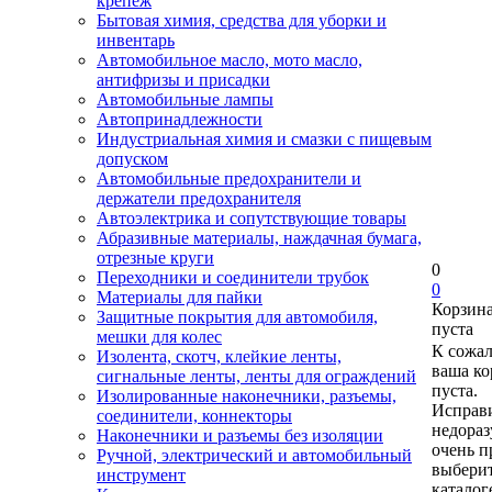
крепеж
Бытовая химия, средства для уборки и
инвентарь
Автомобильное масло, мото масло,
антифризы и присадки
Автомобильные лампы
Автопринадлежности
Индустриальная химия и смазки с пищевым
допуском
Автомобильные предохранители и
держатели предохранителя
Автоэлектрика и сопутствующие товары
Абразивные материалы, наждачная бумага,
отрезные круги
0
Переходники и соединители трубок
0
Материалы для пайки
Корзин
Защитные покрытия для автомобиля,
пуста
мешки для колес
К сожа
Изолента, скотч, клейкие ленты,
ваша ко
сигнальные ленты, ленты для ограждений
пуста.
Изолированные наконечники, разъемы,
Исправи
соединители, коннекторы
недора
Наконечники и разъемы без изоляции
очень п
Ручной, электрический и автомобильный
выберит
инструмент
каталог