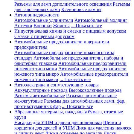
Разъемы для ламп дополнительного освещения
Разъемы
для галогеновых ламп
Ксеноновые лампы
Автопринадлежности
Автомобильные удлинители
Автомобильный молдинг
Аптечки
Воронки
Жилеты
... Показать все
Индустриальная химия и смазки с пищевым допуском
Смазки с пищевым допуском
Автомобильные предохранители и держатели
предохранителя
Автомобильные предохранители ножевого типа
стандарт
Автомобильные предохранители, наборы и
блистерная упаковка
Автомобильные предохранители
ножевого типа мини
Автомобильные предохранители
ножевого типа микро
Автомобильные предохранители
ножевого типа макси
... Показать все
Автоэлектрика и сопутствующие товары
Аккумуляторные провода
Высоковольтные провода
Разъемы автомобильные
Разъемы автомобильные
межжгутовые
Разъемы для автомобильных ламп, фар,
противотуманных фар
... Показать все
Абразивные материалы, наждачная бумага, отрезные
круги
Насадки для УШМ и дрели для полировки
Щетки и
корщетки для дрелей и УШМ
Диск для удаления наклеек
и липких лент
Диски отрезные по металлу
Диски