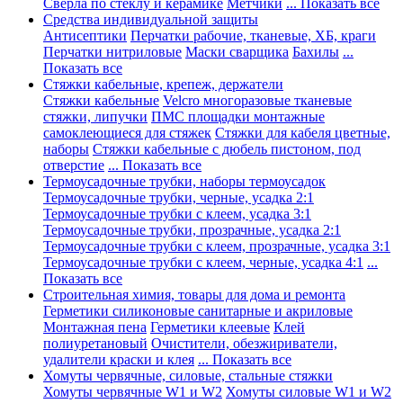
Сверла по стеклу и керамике
Метчики
... Показать все
Средства индивидуальной защиты
Антисептики
Перчатки рабочие, тканевые, ХБ, краги
Перчатки нитриловые
Маски сварщика
Бахилы
...
Показать все
Стяжки кабельные, крепеж, держатели
Стяжки кабельные
Velcro многоразовые тканевые
стяжки, липучки
ПМС площадки монтажные
самоклеющиеся для стяжек
Стяжки для кабеля цветные,
наборы
Стяжки кабельные с дюбель пистоном, под
отверстие
... Показать все
Термоусадочные трубки, наборы термоусадок
Термоусадочные трубки, черные, усадка 2:1
Термоусадочные трубки с клеем, усадка 3:1
Термоусадочные трубки, прозрачные, усадка 2:1
Термоусадочные трубки с клеем, прозрачные, усадка 3:1
Термоусадочные трубки с клеем, черные, усадка 4:1
...
Показать все
Строительная химия, товары для дома и ремонта
Герметики силиконовые санитарные и акриловые
Монтажная пена
Герметики клеевые
Клей
полиуретановый
Очистители, обезжириватели,
удалители краски и клея
... Показать все
Хомуты червячные, силовые, стальные стяжки
Хомуты червячные W1 и W2
Хомуты силовые W1 и W2