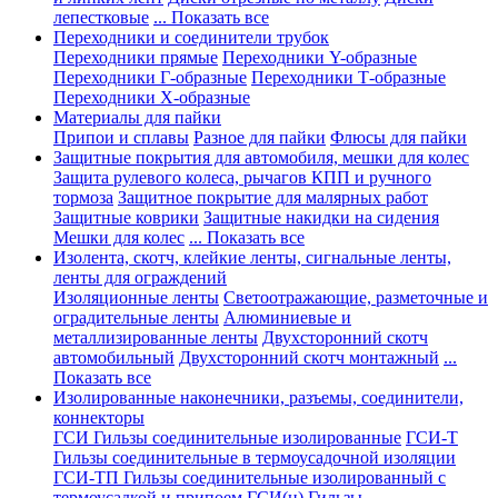
лепестковые
... Показать все
Переходники и соединители трубок
Переходники прямые
Переходники Y-образные
Переходники Г-образные
Переходники Т-образные
Переходники Х-образные
Материалы для пайки
Припои и сплавы
Разное для пайки
Флюсы для пайки
Защитные покрытия для автомобиля, мешки для колес
Защита рулевого колеса, рычагов КПП и ручного
тормоза
Защитное покрытие для малярных работ
Защитные коврики
Защитные накидки на сидения
Мешки для колес
... Показать все
Изолента, скотч, клейкие ленты, сигнальные ленты,
ленты для ограждений
Изоляционные ленты
Светоотражающие, разметочные и
оградительные ленты
Алюминиевые и
металлизированные ленты
Двухсторонний скотч
автомобильный
Двухсторонний скотч монтажный
...
Показать все
Изолированные наконечники, разъемы, соединители,
коннекторы
ГСИ Гильзы соединительные изолированные
ГСИ-Т
Гильзы соединительные в термоусадочной изоляции
ГСИ-ТП Гильзы соединительные изолированный с
термоусадкой и припоем
ГСИ(н) Гильзы