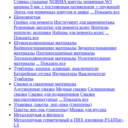
Стяжки стальные
NORMA хомуты червячные W3
ширина 9 мм. с постоянным натяжением, с пружиной
Лента для червячных хомутов и замки
... Показать все
Шиномонтаж
Грибки для ремонта
Инструмент для шиномонтажа
Резиновые заплатки для ремонта колес
Вентили,
ниппели, колпачки
Наборы для ремонта колес
...
Показать все
Шумоизоляционные материалы
Вибропоглощающие материалы
Звукопоглощающие
материалы
Противоскрипные материалы
Теплоизоляционные материалы
Уплотнительные
материалы
... Показать все
Тумблеры, кнопки, клавиши, выключатели
Батарейные отсеки
Индикаторы
Выключатели
Тумблеры
Смазки и смазочные материалы
Адгезионные смазки
Медные смазки
Силиконовые
смазки
Смазки для подшипников
Смазки
высокотемпературные
... Показать все
Упаковка, пакеты, зип-локи (грипперы)
Пакеты зип-лок (грипперы)
Мешки для мусора
Металлорукав и фитинги
Металлорукав герметичный в ПВХ изоляции Р3-ЦПнг-
LS