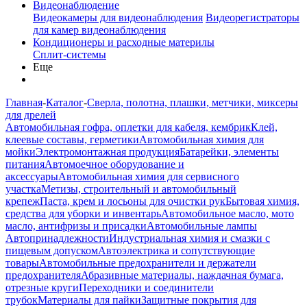
Видеонаблюдение
Видеокамеры для видеонаблюдения
Видеорегистраторы
для камер видеонаблюдения
Кондиционеры и расходные материлы
Сплит-системы
Еще
Главная
-
Каталог
-
Сверла, полотна, плашки, метчики, миксеры
для дрелей
Автомобильная гофра, оплетки для кабеля, кембрик
Клей,
клеевые составы, герметики
Автомобильная химия для
мойки
Электромонтажная продукция
Батарейки, элементы
питания
Автомоечное оборудование и
аксессуары
Автомобильная химия для сервисного
участка
Метизы, строительный и автомобильный
крепеж
Паста, крем и лосьоны для очистки рук
Бытовая химия,
средства для уборки и инвентарь
Автомобильное масло, мото
масло, антифризы и присадки
Автомобильные лампы
Автопринадлежности
Индустриальная химия и смазки с
пищевым допуском
Автоэлектрика и сопутствующие
товары
Автомобильные предохранители и держатели
предохранителя
Абразивные материалы, наждачная бумага,
отрезные круги
Переходники и соединители
трубок
Материалы для пайки
Защитные покрытия для