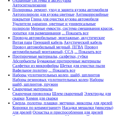
Охранные системы и аксессуары
Автосигнализации
Полировка, ремонт, уход и защита кузова автомобиля
Автополироли для кузова цветные
Антикоррозийные
покрытия
Глина для очистки кузова автомобиля
Удалители царапин, цветные и универсальные
полироли
Мерные емкости, система смешивания красок,
лопатки для размешивания
... Показать все
Провода автомобильные, монтажные, акустические
Витая пара
Греющий кабель
Акустический кабель
Провод автомобильный медный, ПГВА
Провод
автомобильный монтажный, CCA
... Показать все
Протирочные материалы, салфетки, губки
Абсорбьенты
Бумажные протирочные материалы
Салфетки из микрофибры
Щетки для очистки пыли
Вафельное полотно
... Показать все
Наборы уплотнительных колец, шайб, шплинтов
Наборы резиновых уплотнительных колец
Наборы
шайб, шплинтов, пружин
Сварочные материалы
Сварочная проволока
Шлем сварочный
Электроды для
сварки
Химия для сварки
Сверла, полотна, плашки, метчики, миксеры для дрелей
Коронки по керамограниту
Насадки мешалки (миксеры)
для дрелей
Оснастка и приспособления для дрелей