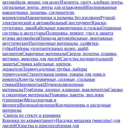
автомобиля, мешки для колес
Изолента, скотч, клейкие ленты,
сигнальные ленты, ленты для ограждений
Изолированные
наконечники, разъемы, соединители,
коннекторы
Наконечники и разъемы без изоляции
Ручной,
электрический и автомобильный инструмент
Краски,
грунтовки, лаки
Кабельные наконечники и гильзы
Охранные
системы и аксессуары
Полировка, ремонт, уход и защита
кузова автомобиля
Провода автомобильные, монтажные,
акустические
Протирочные материалы, салфетки,
губки
Наборы уплотнительных колец, шайб,
шплинтов
Сварочные материалы
Сверла, полотна, плашки,
метчики, миксеры для дрелей
Средства индивидуальной
защиты
Стяжки кабельные, крепеж,
держатели
Термоусадочные трубки, наборы
термоусадок
Строительная химия, товары для дома и
ремонта
Хомуты червячные, силовые, стальные
стяжки
Шиномонтаж
Шумоизоляционные
материалы
Тумблеры, кнопки, клавиши, выключатели
Смазки
и смазочные материалы
Упаковка, пакеты, зип-локи
(грипперы)
Металлорукав и
фитинги
Видеонаблюдение
Кондиционеры и расходные
материлы
-
Сверла по стеклу и керамике
Коронки по керамограниту
Насадки мешалки (миксеры) для
дрелей
Оснастка и приспособления для