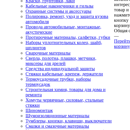
Краски, грунтовки, лаки
интере
Кабельные наконечники и гильзы
товар и
Охранные системы и аксессуары
нажмит
Полировка, ремонт, уход и защита кузова
кнопку
автомобиля
корзину
Провода автомобильные, монтажные,
Общая 
акустические
—
Протирочные материалы, салфетки, губки
Перейт
Наборы уплотнительных колец, шайб,
корзину
шплинтов
Сварочные материалы
Сверла, полотна, плашки, метчики,
миксеры для дрелей
Средства индивидуальной защиты
Стяжки кабельные, крепеж, держатели
Термоусадочные трубки, наборы
термоусадок
Строительная химия, товары для дома и
ремонта
Хомуты червячные, силовые, стальные
стяжки
Шиномонтаж
Шумоизоляционные материалы
Тумблеры, кнопки, клавиши, выключатели
Смазки и смазочные материалы