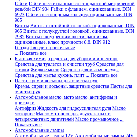
Гайки
Гайки шестигранные со стандартной метрической
резьбой DIN 934
Гайки с фланцем, оцинкованные, DIN
6923
Гайки со стопорным кольцом, оцинкованные, DIN
985
Винты
Винты с потайной головкой, оцинкованные, DIN
965
Винты с полукруглой головкой, оцинкованные, DIN
7985
Винты с внутренним шестигранником,
оцинкованные, класс прочности 8.8, DIN 912
Гвозди
Гвозди строительные
... Показать все
Бытовая химия, средства для уборки и инвентарь
Средства для туалетов и очистки труб
Средства для
стирки
Жидкое мыло
Средства для мытья посуды
Средства для мытья кухонь, плит
... Показать все
Паста, крем и лосьоны для очистки рук
Кремы, спреи и лосьоны, защитные средства
Пасты для
очистки рук
Автомобильное масло, мото масло, антифризы и
присадки
Антифриз
Жидкость для гидроусилителя руля
Масло
моторное
Масло моторное для двухтактных и
четырехтактных двигателей
Масло промывочное
...
Показать все
Автомобильные лампы
Автомобильные лампы 12V
Автомобильные лампы 24V