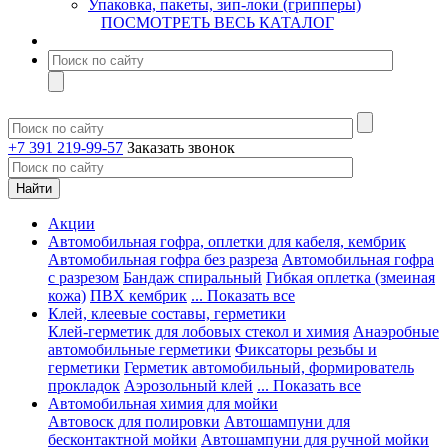
Упаковка, пакеты, зип-локи (грипперы)
ПОСМОТРЕТЬ ВЕСЬ КАТАЛОГ
+7 391 219-99-57
Заказать звонок
Акции
Автомобильная гофра, оплетки для кабеля, кембрик
Автомобильная гофра без разреза
Автомобильная гофра
с разрезом
Бандаж спиральный
Гибкая оплетка (змеиная
кожа)
ПВХ кембрик
... Показать все
Клей, клеевые составы, герметики
Клей-герметик для лобовых стекол и химия
Анаэробные
автомобильные герметики
Фиксаторы резьбы и
герметики
Герметик автомобильный, формирователь
прокладок
Аэрозольный клей
... Показать все
Автомобильная химия для мойки
Автовоск для полировки
Автошампуни для
бесконтактной мойки
Автошампуни для ручной мойки