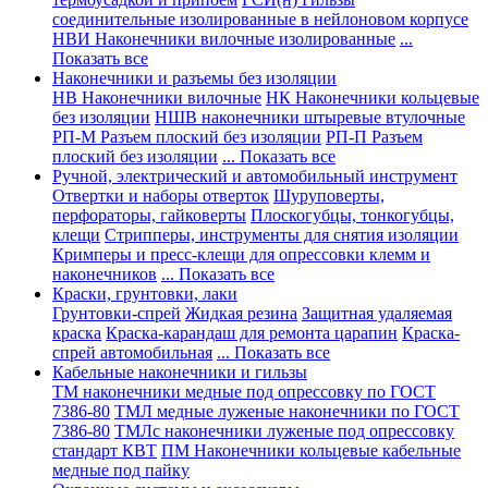
соединительные изолированные в нейлоновом корпусе
НВИ Наконечники вилочные изолированные
...
Показать все
Наконечники и разъемы без изоляции
НВ Наконечники вилочные
НК Наконечники кольцевые
без изоляции
НШВ наконечники штыревые втулочные
РП-М Разъем плоский без изоляции
РП-П Разъем
плоский без изоляции
... Показать все
Ручной, электрический и автомобильный инструмент
Отвертки и наборы отверток
Шуруповерты,
перфораторы, гайковерты
Плоскогубцы, тонкогубцы,
клещи
Стрипперы, инструменты для снятия изоляции
Кримперы и пресс-клещи для опрессовки клемм и
наконечников
... Показать все
Краски, грунтовки, лаки
Грунтовки-спрей
Жидкая резина
Защитная удаляемая
краска
Краска-карандаш для ремонта царапин
Краска-
спрей автомобильная
... Показать все
Кабельные наконечники и гильзы
ТМ наконечники медные под опрессовку по ГОСТ
7386-80
ТМЛ медные луженые наконечники по ГОСТ
7386-80
ТМЛс наконечники луженые под опрессовку
стандарт КВТ
ПМ Наконечники кольцевые кабельные
медные под пайку