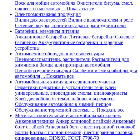
Воск для мойки автомобиля
Очистители битума, смол,
наклеек и насекомых
... Показать все
Электромонтажная продукция
Вилки для электросетей
Вилки с выключателем и реле
Сетевые шнуры, тройники, адаптеры и удлинители
Батарейки, элементы питания
Алкалиновые батарейки
Литиевые батарейки
Солевые
батарейки
Аккумуляторные батарейки и зарядные
устройства
Автомоечное оборудование и аксессуары
Пневмораспылители, распылители
Распылители для
химчистки
Замша для протирки автомобиля
Пенообразующие насадки
Салфетки из микрофибры для
автомобиля
... Показать все
Автомобильная химия для сервисного участка
Герметики радиатора и устранители течи
Клеи
универсальные, эпоксидные смолы, цианоакрилаты
Клей для лобовых стекол, наборы для ремонта
Обслуживание автомобиля в зимний период
Обслуживание тормозной системы
... Показать все
Метизы, строительный и автомобильный крепеж
Анкерная техника
Анкер клиновой с гайкой
Анкерный
болт с гайкой
Анкерный болт с шестигранной головкой
Болты
Болты с полной резьбой, шестигранная головка,
оцинкованные, DIN933, ГОСТ 7798-70