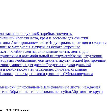
монтажная продукция
Батарейки, элементы
обильный крепеж
Паста, крем и лосьоны для очистки
 лампы
Автопринадлежности
Индустриальная химия и смазки с
ивные материалы, наждачная бумага, отрезные
скотч, клейкие ленты, сигнальные ленты, ленты для
ктрический и автомобильный инструмент
Краски, грунтовки,
вода автомобильные, монтажные, акустические
Протирочные
тчики, миксеры для дрелей
Средства индивидуальной
а и ремонта
Хомуты червячные, силовые, стальные
паковка, пакеты, зип-локи (грипперы)
Металлорукав и
вые
Диски шлифовальные
Шлифовальные листы, наждачная
сетка
Абразивные и шлифовальные губки
Абразивные круги
. 22,23 мм