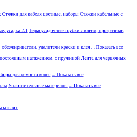
к
Стяжки для кабеля цветные, наборы
Стяжки кабельные с
е, усадка 2:1
Термоусадочные трубки с клеем, прозрачные,
 обезжириватели, удалители краски и клея
... Показать все
постоянным натяжением, с пружиной
Лента для червячных
боры для ремонта колес
... Показать все
алы
Уплотнительные материалы
... Показать все
казать все