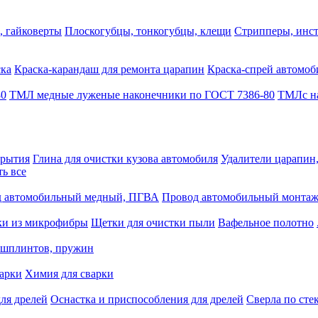
, гайковерты
Плоскогубцы, тонкогубцы, клещи
Стрипперы, инст
ска
Краска-карандаш для ремонта царапин
Краска-спрей автомоб
80
ТМЛ медные луженые наконечники по ГОСТ 7386-80
ТМЛс на
крытия
Глина для очистки кузова автомобиля
Удалители царапин
ть все
 автомобильный медный, ПГВА
Провод автомобильный монта
ки из микрофибры
Щетки для очистки пыли
Вафельное полотно
 шплинтов, пружин
варки
Химия для сварки
ля дрелей
Оснастка и приспособления для дрелей
Сверла по сте