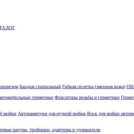
ТАЛОГ
 разрезом
Бандаж спиральный
Гибкая оплетка (змеиная кожа)
ПВ
автомобильные герметики
Фиксаторы резьбы и герметики
Герме
й мойки
Автошампуни для ручной мойки
Воск для мойки автом
тевые шнуры, тройники, адаптеры и удлинители