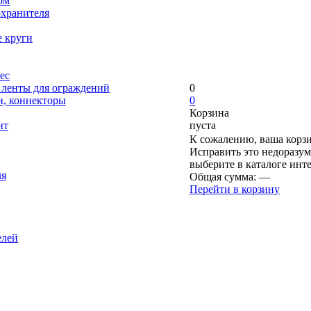
ом
охранителя
е круги
ес
, ленты для ограждений
0
и, коннекторы
0
Корзина
нт
пуста
К сожалению, ваша корзи
Исправить это недоразум
выберите в каталоге инт
ля
Общая сумма:
—
Перейти в корзину
елей