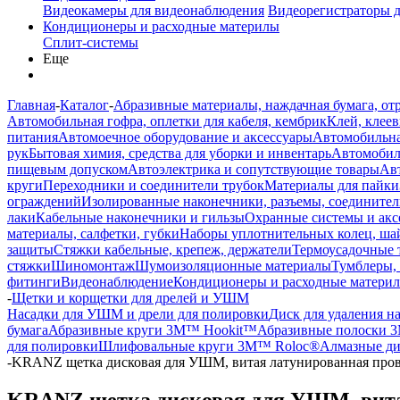
Видеокамеры для видеонаблюдения
Видеорегистраторы 
Кондиционеры и расходные материлы
Сплит-системы
Еще
Главная
-
Каталог
-
Абразивные материалы, наждачная бумага, от
Автомобильная гофра, оплетки для кабеля, кембрик
Клей, клеев
питания
Автомоечное оборудование и аксессуары
Автомобильна
рук
Бытовая химия, средства для уборки и инвентарь
Автомобиль
пищевым допуском
Автоэлектрика и сопутствующие товары
Ав
круги
Переходники и соединители трубок
Материалы для пайки
ограждений
Изолированные наконечники, разъемы, соединител
лаки
Кабельные наконечники и гильзы
Охранные системы и акс
материалы, салфетки, губки
Наборы уплотнительных колец, ша
защиты
Стяжки кабельные, крепеж, держатели
Термоусадочные 
стяжки
Шиномонтаж
Шумоизоляционные материалы
Тумблеры,
фитинги
Видеонаблюдение
Кондиционеры и расходные матери
-
Щетки и корщетки для дрелей и УШМ
Насадки для УШМ и дрели для полировки
Диск для удаления н
бумага
Абразивные круги 3M™ Hookit™
Абразивные полоски 
для полировки
Шлифовальные круги 3M™ Roloc®
Алмазные ди
-
KRANZ щетка дисковая для УШМ, витая латунированная провол
KRANZ щетка дисковая для УШМ, витая 