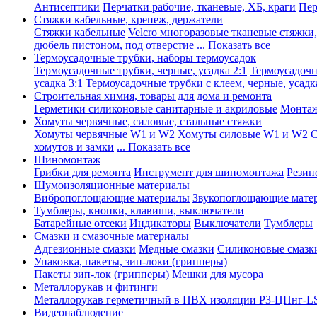
Антисептики
Перчатки рабочие, тканевые, ХБ, краги
Пер
Стяжки кабельные, крепеж, держатели
Стяжки кабельные
Velcro многоразовые тканевые стяжки
дюбель пистоном, под отверстие
... Показать все
Термоусадочные трубки, наборы термоусадок
Термоусадочные трубки, черные, усадка 2:1
Термоусадочны
усадка 3:1
Термоусадочные трубки с клеем, черные, усадка
Строительная химия, товары для дома и ремонта
Герметики силиконовые санитарные и акриловые
Монтаж
Хомуты червячные, силовые, стальные стяжки
Хомуты червячные W1 и W2
Хомуты силовые W1 и W2
С
хомутов и замки
... Показать все
Шиномонтаж
Грибки для ремонта
Инструмент для шиномонтажа
Резин
Шумоизоляционные материалы
Вибропоглощающие материалы
Звукопоглощающие мате
Тумблеры, кнопки, клавиши, выключатели
Батарейные отсеки
Индикаторы
Выключатели
Тумблеры
Смазки и смазочные материалы
Адгезионные смазки
Медные смазки
Силиконовые смазк
Упаковка, пакеты, зип-локи (грипперы)
Пакеты зип-лок (грипперы)
Мешки для мусора
Металлорукав и фитинги
Металлорукав герметичный в ПВХ изоляции Р3-ЦПнг-L
Видеонаблюдение