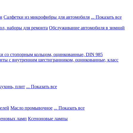
и
Салфетки из микрофибры для автомобиля
... Показать все
ол, наборы для ремонта
Обслуживание автомобиля в зимний
и со стопорным кольцом, оцинкованные, DIN 985
нты с внутренним шестигранником, оцинкованные, класс
кухонь, плит
... Показать все
телей
Масло промывочное
... Показать все
геновых ламп
Ксеноновые лампы