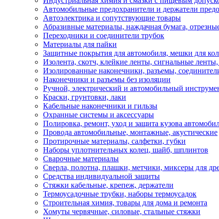
Индустриальная химия и смазки с пищевым допуск
Автомобильные предохранители и держатели пред
Автоэлектрика и сопутствующие товары
Абразивные материалы, наждачная бумага, отрезны
Переходники и соединители трубок
Материалы для пайки
Защитные покрытия для автомобиля, мешки для кол
Изолента, скотч, клейкие ленты, сигнальные ленты
Изолированные наконечники, разъемы, соединител
Наконечники и разъемы без изоляции
Ручной, электрический и автомобильный инструме
Краски, грунтовки, лаки
Кабельные наконечники и гильзы
Охранные системы и аксессуары
Полировка, ремонт, уход и защита кузова автомоби
Провода автомобильные, монтажные, акустические
Протирочные материалы, салфетки, губки
Наборы уплотнительных колец, шайб, шплинтов
Сварочные материалы
Сверла, полотна, плашки, метчики, миксеры для др
Средства индивидуальной защиты
Стяжки кабельные, крепеж, держатели
Термоусадочные трубки, наборы термоусадок
Строительная химия, товары для дома и ремонта
Хомуты червячные, силовые, стальные стяжки