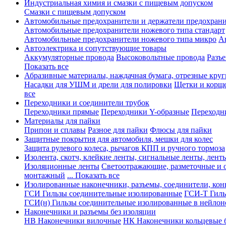
Индустриальная химия и смазки с пищевым допуском
Смазки с пищевым допуском
Автомобильные предохранители и держатели предохрани
Автомобильные предохранители ножевого типа стандарт
Автомобильные предохранители ножевого типа микро
А
Автоэлектрика и сопутствующие товары
Аккумуляторные провода
Высоковольтные провода
Разъ
Показать все
Абразивные материалы, наждачная бумага, отрезные круг
Насадки для УШМ и дрели для полировки
Щетки и корщ
все
Переходники и соединители трубок
Переходники прямые
Переходники Y-образные
Переходн
Материалы для пайки
Припои и сплавы
Разное для пайки
Флюсы для пайки
Защитные покрытия для автомобиля, мешки для колес
Защита рулевого колеса, рычагов КПП и ручного тормоза
Изолента, скотч, клейкие ленты, сигнальные ленты, лент
Изоляционные ленты
Светоотражающие, разметочные и 
монтажный
... Показать все
Изолированные наконечники, разъемы, соединители, ко
ГСИ Гильзы соединительные изолированные
ГСИ-Т Гиль
ГСИ(н) Гильзы соединительные изолированные в нейлон
Наконечники и разъемы без изоляции
НВ Наконечники вилочные
НК Наконечники кольцевые б