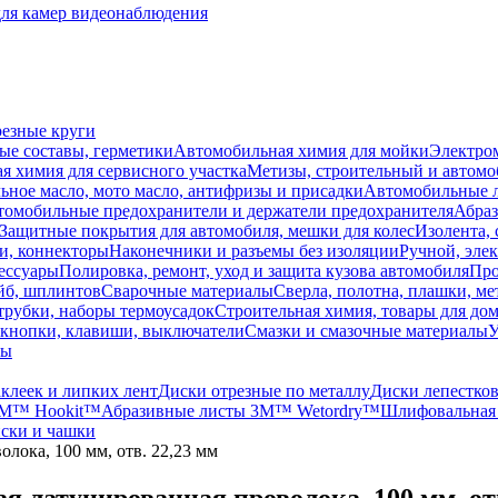
для камер видеонаблюдения
резные круги
ые составы, герметики
Автомобильная химия для мойки
Электро
я химия для сервисного участка
Метизы, строительный и автом
ное масло, мото масло, антифризы и присадки
Автомобильные
томобильные предохранители и держатели предохранителя
Абраз
Защитные покрытия для автомобиля, мешки для колес
Изолента, 
и, коннекторы
Наконечники и разъемы без изоляции
Ручной, эле
ессуары
Полировка, ремонт, уход и защита кузова автомобиля
Про
йб, шплинтов
Сварочные материалы
Сверла, полотна, плашки, ме
трубки, наборы термоусадок
Строительная химия, товары для дом
 кнопки, клавиши, выключатели
Смазки и смазочные материалы
У
лы
аклеек и липких лент
Диски отрезные по металлу
Диски лепестко
3M™ Hookit™
Абразивные листы 3M™ Wetordry™
Шлифовальная 
ски и чашки
ока, 100 мм, отв. 22,23 мм
латунированная проволока, 100 мм, отв