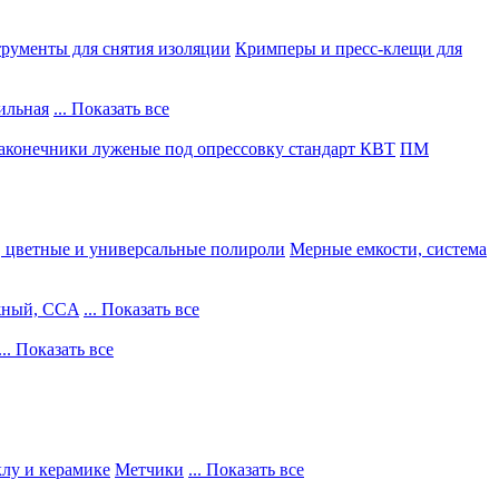
рументы для снятия изоляции
Кримперы и пресс-клещи для
ильная
... Показать все
конечники луженые под опрессовку стандарт КВТ
ПМ
, цветные и универсальные полироли
Мерные емкости, система
жный, CCA
... Показать все
... Показать все
клу и керамике
Метчики
... Показать все