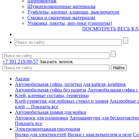
Шиномонтаж
Шумоизоляционные материалы
Тумблеры, кнопки, клавиши, выключатели
Смазки и смазочные материалы
Упаковка, пакеты, зип-локи (грипперы)
ПОСМОТРЕТЬ ВЕСЬ КА
+7 391 219-99-57
Заказать звонок
Акции
Автомобильная гофра, оплетки для кабеля, кембрик
Автомобильная гофра без разреза
Автомобильная гофра с
Клей, клеевые составы, герметики
Клей-герметик для лобовых стекол и химия
Анаэробные 
клей
... Показать все
Автомобильная химия для мойки
Автовоск для полировки
Автошампуни для бесконтактно
Показать все
Электромонтажная продукция
Вилки для электросетей
Вилки с выключателем и реле
Се