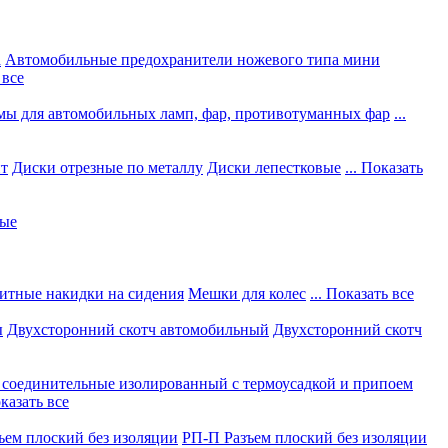
а
Автомобильные предохранители ножевого типа мини
 все
мы для автомобильных ламп, фар, противотуманных фар
...
нт
Диски отрезные по металлу
Диски лепестковые
... Показать
ные
итные накидки на сидения
Мешки для колес
... Показать все
ы
Двухсторонний скотч автомобильный
Двухсторонний скотч
соединительные изолированный с термоусадкой и припоем
оказать все
ъем плоский без изоляции
РП-П Разъем плоский без изоляции