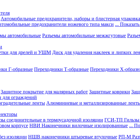
теля
Автомобильные предохранители, наборы и блистерная упаковк
втомобильные предохранители ножевого типа макси
... Показать
емы автомобильные
Разъемы автомобильные межжгутовые
Разъе
и
етки для дрелей и УШМ
Диск для удаления наклеек и липких ле
ики Г-образные
Переходники Т-образные
Переходники Х-образ
Защитное покрытие для малярных работ
Защитные коврики
Защ
ы для ограждений
оградительные ленты
Алюминиевые и металлизированные лент
ннекторы
зы соединительные в термоусадочной изоляции
ГСИ-ТП Гильзы 
овом корпусе
НВИ Наконечники вилочные изолированные
... П
ез изоляции
НШВ наконечники штыревые втулочные
РП-М Раз