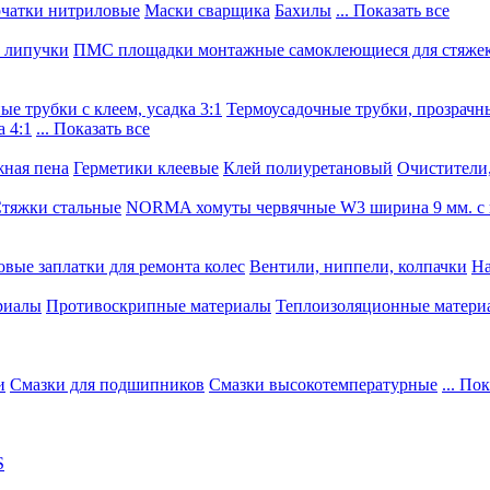
чатки нитриловые
Маски сварщика
Бахилы
... Показать все
, липучки
ПМС площадки монтажные самоклеющиеся для стяже
е трубки с клеем, усадка 3:1
Термоусадочные трубки, прозрачны
 4:1
... Показать все
ная пена
Герметики клеевые
Клей полиуретановый
Очистители,
тяжки стальные
NORMA хомуты червячные W3 ширина 9 мм. с 
овые заплатки для ремонта колес
Вентили, ниппели, колпачки
На
риалы
Противоскрипные материалы
Теплоизоляционные матери
и
Смазки для подшипников
Смазки высокотемпературные
... По
S