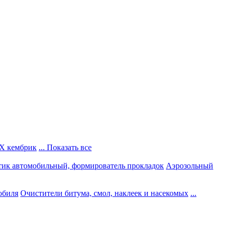
Х кембрик
... Показать все
тик автомобильный, формирователь прокладок
Аэрозольный
обиля
Очистители битума, смол, наклеек и насекомых
...