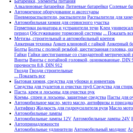
Батарейки, элементы питания
Алкалиновые батарейки
Литиевые батарейки
Солевые ба
Автомоечное оборудование и аксессуары
Пневмораспылители, распылители
Распылители для хим
Автомобильная химия для сервисного участка
Герметики радиатора и устранители течи
Клеи универсал
период
Обслуживание тормозной системы
... Показать вс
Метизы, строительный и автомобильный крепеж
Анкерная техника
Анкер клиновой с гайкой
Анкерный бо
Болты
Болты с полной резьбой, шестигранная головка, 
Гайки
Гайки шестигранные со стандартной метрической 
Винты
Винты с потайной головкой, оцинкованные, DIN 
прочности 8.8, DIN 912
Гвозди
Гвозди строительные
... Показать все
Бытовая химия, средства для уборки и инвентарь
Средства для туалетов и очистки труб
Средства для стир
Паста, крем и лосьоны для очистки рук
Кремы, спреи и лосьоны, защитные средства
Пасты для о
Автомобильное масло, мото масло, антифризы и присадк
Антифриз
Жидкость для гидроусилителя руля
Масло мото
Автомобильные лампы
Автомобильные лампы 12V
Автомобильные лампы 24V
Автопринадлежности
Автомобильные удлинители
Автомобильный молдинг
Ап