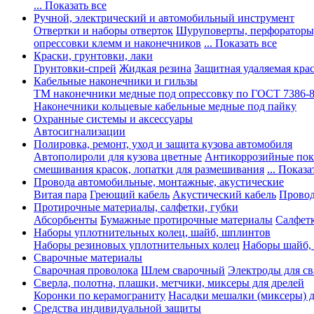
... Показать все
Ручной, электрический и автомобильный инструмент
Отвертки и наборы отверток
Шуруповерты, перфораторы
опрессовки клемм и наконечников
... Показать все
Краски, грунтовки, лаки
Грунтовки-спрей
Жидкая резина
Защитная удаляемая кра
Кабельные наконечники и гильзы
ТМ наконечники медные под опрессовку по ГОСТ 7386-
Наконечники кольцевые кабельные медные под пайку
Охранные системы и аксессуары
Автосигнализации
Полировка, ремонт, уход и защита кузова автомобиля
Автополироли для кузова цветные
Антикоррозийные по
смешивания красок, лопатки для размешивания
... Показа
Провода автомобильные, монтажные, акустические
Витая пара
Греющий кабель
Акустический кабель
Провод
Протирочные материалы, салфетки, губки
Абсорбьенты
Бумажные протирочные материалы
Салфет
Наборы уплотнительных колец, шайб, шплинтов
Наборы резиновых уплотнительных колец
Наборы шайб,
Сварочные материалы
Сварочная проволока
Шлем сварочный
Электроды для с
Сверла, полотна, плашки, метчики, миксеры для дрелей
Коронки по керамограниту
Насадки мешалки (миксеры) д
Средства индивидуальной защиты