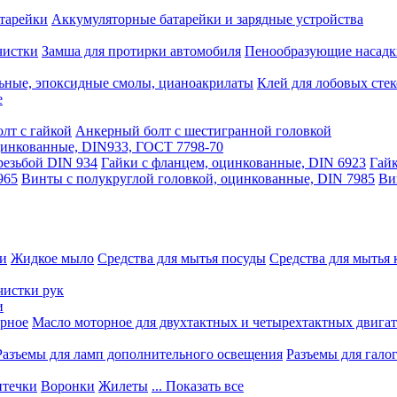
тарейки
Аккумуляторные батарейки и зарядные устройства
чистки
Замша для протирки автомобиля
Пенообразующие насадк
ьные, эпоксидные смолы, цианоакрилаты
Клей для лобовых стек
е
лт с гайкой
Анкерный болт с шестигранной головкой
оцинкованные, DIN933, ГОСТ 7798-70
резьбой DIN 934
Гайки с фланцем, оцинкованные, DIN 6923
Гайк
965
Винты с полукруглой головкой, оцинкованные, DIN 7985
Ви
ки
Жидкое мыло
Средства для мытья посуды
Средства для мытья 
чистки рук
и
рное
Масло моторное для двухтактных и четырехтактных двига
Разъемы для ламп дополнительного освещения
Разъемы для гало
течки
Воронки
Жилеты
... Показать все