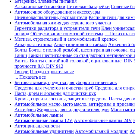
Батарейки, элементы питания
Алкалиновые батарейки
Литиевые батарейки
Солевые ба
Автомоечное оборудование и аксессуары
Пневмораспылители, распылители
Распылители для хим
Автомобильная химия для сервисного участка
Герметики радиатора и устранители течи
Клеи универсал
период
Обслуживание тормозной системы
... Показать вс
Метизы, строительный и автомобильный крепеж
Анкерная техника
Анкер клиновой с гайкой
Анкерный бо
Болты
Болты с полной резьбой, шестигранная головка, 
Гайки
Гайки шестигранные со стандартной метрической 
Винты
Винты с потайной головкой, оцинкованные, DIN 
прочности 8.8, DIN 912
Гвозди
Гвозди строительные
... Показать все
Бытовая химия, средства для уборки и инвентарь
Средства для туалетов и очистки труб
Средства для стир
Паста, крем и лосьоны для очистки рук
Кремы, спреи и лосьоны, защитные средства
Пасты для о
Автомобильное масло, мото масло, антифризы и присадк
Антифриз
Жидкость для гидроусилителя руля
Масло мото
Автомобильные лампы
Автомобильные лампы 12V
Автомобильные лампы 24V
Автопринадлежности
Автомобильные удлинители
Автомобильный молдинг
Ап