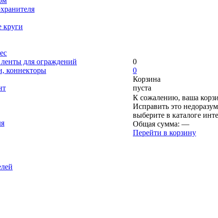
ом
охранителя
е круги
ес
, ленты для ограждений
0
и, коннекторы
0
Корзина
нт
пуста
К сожалению, ваша корзи
Исправить это недоразум
выберите в каталоге инт
ля
Общая сумма:
—
Перейти в корзину
елей