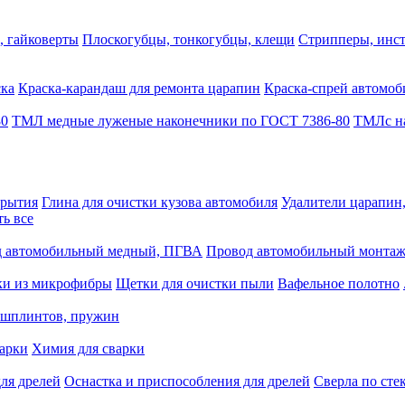
, гайковерты
Плоскогубцы, тонкогубцы, клещи
Стрипперы, инст
ска
Краска-карандаш для ремонта царапин
Краска-спрей автомоб
80
ТМЛ медные луженые наконечники по ГОСТ 7386-80
ТМЛс на
крытия
Глина для очистки кузова автомобиля
Удалители царапин
ть все
 автомобильный медный, ПГВА
Провод автомобильный монта
ки из микрофибры
Щетки для очистки пыли
Вафельное полотно
 шплинтов, пружин
варки
Химия для сварки
ля дрелей
Оснастка и приспособления для дрелей
Сверла по сте