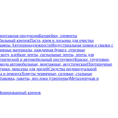
монтажная продукция
Батарейки, элементы
обильный крепеж
Паста, крем и лосьоны для очистки
 лампы
Автопринадлежности
Индустриальная химия и смазки с
ивные материалы, наждачная бумага, отрезные
скотч, клейкие ленты, сигнальные ленты, ленты для
ктрический и автомобильный инструмент
Краски, грунтовки,
вода автомобильные, монтажные, акустические
Протирочные
тчики, миксеры для дрелей
Средства индивидуальной
а и ремонта
Хомуты червячные, силовые, стальные
паковка, пакеты, зип-локи (грипперы)
Металлорукав и
форированный крепеж