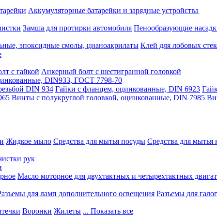
тарейки
Аккумуляторные батарейки и зарядные устройства
чистки
Замша для протирки автомобиля
Пенообразующие насадк
ьные, эпоксидные смолы, цианоакрилаты
Клей для лобовых стек
е
лт с гайкой
Анкерный болт с шестигранной головкой
оцинкованные, DIN933, ГОСТ 7798-70
резьбой DIN 934
Гайки с фланцем, оцинкованные, DIN 6923
Гайк
965
Винты с полукруглой головкой, оцинкованные, DIN 7985
Ви
ки
Жидкое мыло
Средства для мытья посуды
Средства для мытья 
чистки рук
и
рное
Масло моторное для двухтактных и четырехтактных двига
Разъемы для ламп дополнительного освещения
Разъемы для гало
течки
Воронки
Жилеты
... Показать все