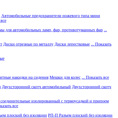
а
Автомобильные предохранители ножевого типа мини
 все
мы для автомобильных ламп, фар, противотуманных фар
...
нт
Диски отрезные по металлу
Диски лепестковые
... Показать
ные
итные накидки на сидения
Мешки для колес
... Показать все
ы
Двухсторонний скотч автомобильный
Двухсторонний скотч
соединительные изолированный с термоусадкой и припоем
оказать все
ъем плоский без изоляции
РП-П Разъем плоский без изоляции