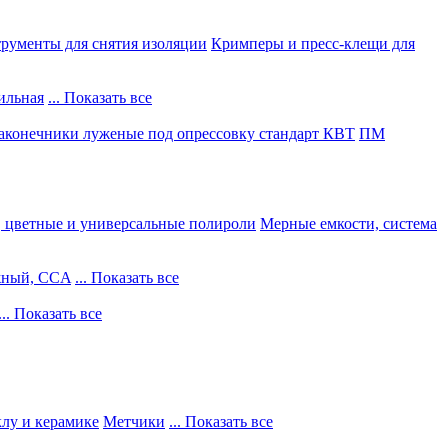
рументы для снятия изоляции
Кримперы и пресс-клещи для
ильная
... Показать все
конечники луженые под опрессовку стандарт КВТ
ПМ
, цветные и универсальные полироли
Мерные емкости, система
жный, CCA
... Показать все
... Показать все
клу и керамике
Метчики
... Показать все