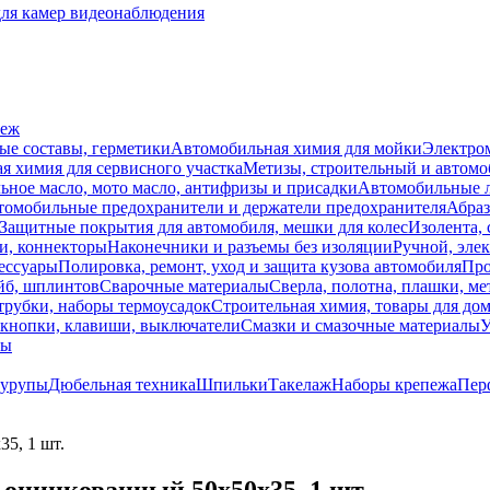
для камер видеонаблюдения
пеж
ые составы, герметики
Автомобильная химия для мойки
Электро
я химия для сервисного участка
Метизы, строительный и автом
ное масло, мото масло, антифризы и присадки
Автомобильные
томобильные предохранители и держатели предохранителя
Абраз
Защитные покрытия для автомобиля, мешки для колес
Изолента, 
и, коннекторы
Наконечники и разъемы без изоляции
Ручной, эле
ессуары
Полировка, ремонт, уход и защита кузова автомобиля
Про
йб, шплинтов
Сварочные материалы
Сверла, полотна, плашки, ме
трубки, наборы термоусадок
Строительная химия, товары для дом
 кнопки, клавиши, выключатели
Смазки и смазочные материалы
У
лы
урупы
Дюбельная техника
Шпильки
Такелаж
Наборы крепежа
Пер
5, 1 шт.
оцинкованный 50х50х35, 1 шт.