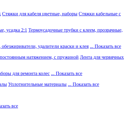
к
Стяжки для кабеля цветные, наборы
Стяжки кабельные с
е, усадка 2:1
Термоусадочные трубки с клеем, прозрачные,
 обезжириватели, удалители краски и клея
... Показать все
постоянным натяжением, с пружиной
Лента для червячных
боры для ремонта колес
... Показать все
алы
Уплотнительные материалы
... Показать все
казать все