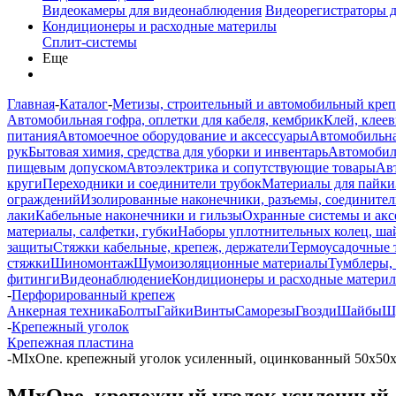
Видеокамеры для видеонаблюдения
Видеорегистраторы 
Кондиционеры и расходные материлы
Сплит-системы
Еще
Главная
-
Каталог
-
Метизы, строительный и автомобильный кре
Автомобильная гофра, оплетки для кабеля, кембрик
Клей, клеев
питания
Автомоечное оборудование и аксессуары
Автомобильна
рук
Бытовая химия, средства для уборки и инвентарь
Автомобиль
пищевым допуском
Автоэлектрика и сопутствующие товары
Ав
круги
Переходники и соединители трубок
Материалы для пайки
ограждений
Изолированные наконечники, разъемы, соединител
лаки
Кабельные наконечники и гильзы
Охранные системы и акс
материалы, салфетки, губки
Наборы уплотнительных колец, ша
защиты
Стяжки кабельные, крепеж, держатели
Термоусадочные 
стяжки
Шиномонтаж
Шумоизоляционные материалы
Тумблеры,
фитинги
Видеонаблюдение
Кондиционеры и расходные матери
-
Перфорированный крепеж
Анкерная техника
Болты
Гайки
Винты
Саморезы
Гвозди
Шайбы
Ш
-
Крепежный уголок
Крепежная пластина
-
MIxOne. крепежный уголок усиленный, оцинкованный 50х50х3
MIxOne. крепежный уголок усиленный, 