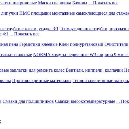
чатки нитриловые
Маски сварщика
Бахилы
... Показать все
, липучки
ПМС площадки монтажные самоклеющиеся для стяже
е трубки с клеем, усадка 3:1
Термоусадочные трубки, прозрачны
 4:1
... Показать все
ная пена
Герметики клеевые
Клей полиуретановый
Очистители,
тяжки стальные
NORMA хомуты червячные W3 ширина 9 мм. с 
овые заплатки для ремонта колес
Вентили, ниппели, колпачки
На
риалы
Противоскрипные материалы
Теплоизоляционные матери
и
Смазки для подшипников
Смазки высокотемпературные
... По
S