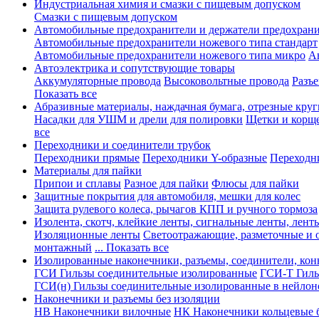
Индустриальная химия и смазки с пищевым допуском
Смазки с пищевым допуском
Автомобильные предохранители и держатели предохрани
Автомобильные предохранители ножевого типа стандарт
Автомобильные предохранители ножевого типа микро
А
Автоэлектрика и сопутствующие товары
Аккумуляторные провода
Высоковольтные провода
Разъ
Показать все
Абразивные материалы, наждачная бумага, отрезные круг
Насадки для УШМ и дрели для полировки
Щетки и корщ
все
Переходники и соединители трубок
Переходники прямые
Переходники Y-образные
Переходн
Материалы для пайки
Припои и сплавы
Разное для пайки
Флюсы для пайки
Защитные покрытия для автомобиля, мешки для колес
Защита рулевого колеса, рычагов КПП и ручного тормоза
Изолента, скотч, клейкие ленты, сигнальные ленты, лент
Изоляционные ленты
Светоотражающие, разметочные и 
монтажный
... Показать все
Изолированные наконечники, разъемы, соединители, ко
ГСИ Гильзы соединительные изолированные
ГСИ-Т Гиль
ГСИ(н) Гильзы соединительные изолированные в нейлон
Наконечники и разъемы без изоляции
НВ Наконечники вилочные
НК Наконечники кольцевые б