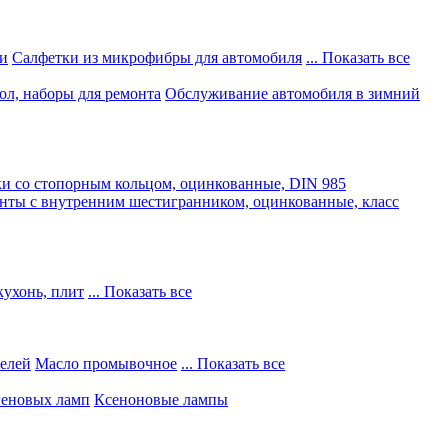
и
Салфетки из микрофибры для автомобиля
... Показать все
ол, наборы для ремонта
Обслуживание автомобиля в зимний
и со стопорным кольцом, оцинкованные, DIN 985
нты с внутренним шестигранником, оцинкованные, класс
кухонь, плит
... Показать все
телей
Масло промывочное
... Показать все
геновых ламп
Ксеноновые лампы