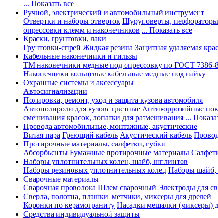
... Показать все
Ручной, электрический и автомобильный инструмент
Отвертки и наборы отверток
Шуруповерты, перфораторы
опрессовки клемм и наконечников
... Показать все
Краски, грунтовки, лаки
Грунтовки-спрей
Жидкая резина
Защитная удаляемая кра
Кабельные наконечники и гильзы
ТМ наконечники медные под опрессовку по ГОСТ 7386-
Наконечники кольцевые кабельные медные под пайку
Охранные системы и аксессуары
Автосигнализации
Полировка, ремонт, уход и защита кузова автомобиля
Автополироли для кузова цветные
Антикоррозийные по
смешивания красок, лопатки для размешивания
... Показа
Провода автомобильные, монтажные, акустические
Витая пара
Греющий кабель
Акустический кабель
Провод
Протирочные материалы, салфетки, губки
Абсорбьенты
Бумажные протирочные материалы
Салфет
Наборы уплотнительных колец, шайб, шплинтов
Наборы резиновых уплотнительных колец
Наборы шайб,
Сварочные материалы
Сварочная проволока
Шлем сварочный
Электроды для с
Сверла, полотна, плашки, метчики, миксеры для дрелей
Коронки по керамограниту
Насадки мешалки (миксеры) д
Средства индивидуальной защиты