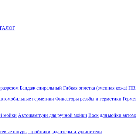
ТАЛОГ
 разрезом
Бандаж спиральный
Гибкая оплетка (змеиная кожа)
ПВ
автомобильные герметики
Фиксаторы резьбы и герметики
Герме
й мойки
Автошампуни для ручной мойки
Воск для мойки автом
тевые шнуры, тройники, адаптеры и удлинители