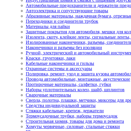
Индустриальная химия и смазки с пищевым допуск
Автомобильные предохранители и держатели пред
Автоэлектрика и сопутствующие товары
Абразивные материалы, наждачная бумага, отрезны
Переходники и соединители трубок
Материалы для пайки
Защитные покрытия для автомобиля, мешки для кол
Изолента, скотч, клейкие ленты, сигнальные ленты
Изолированные наконечники, разъемы, соединител
Наконечники и разъемы без изоляции
Ручной, электрический и автомобильный инструме
Краски, грунтовки, лаки
Кабельные наконечники и гильзы
Охранные системы и аксессуары
Полировка, ремонт, уход и защита кузова автомоби
Провода автомобильные, монтажные, акустические
Протирочные материалы, салфетки, губки
Наборы уплотнительных колец, шайб, шплинтов
Сварочные материалы
Сверла, полотна, плашки, метчики, миксеры для др
Средства индивидуальной защиты
Стяжки кабельные, крепеж, держатели
Термоусадочные трубки, наборы термоусадок
Строительная химия, товары для дома и ремонта
Хомуты червячные, силовые, стальные стяжки