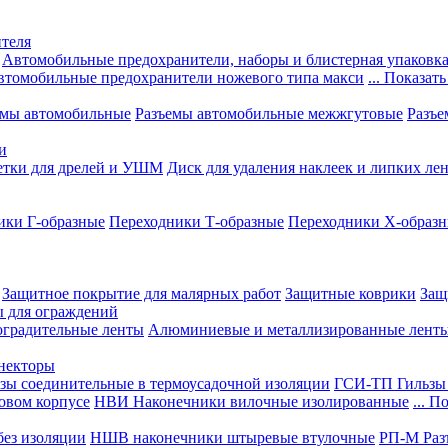
теля
Автомобильные предохранители, наборы и блистерная упаковк
втомобильные предохранители ножевого типа макси
... Показать
емы автомобильные
Разъемы автомобильные межжгутовые
Разъе
и
етки для дрелей и УШМ
Диск для удаления наклеек и липких ле
ики Г-образные
Переходники Т-образные
Переходники Х-образ
Защитное покрытие для малярных работ
Защитные коврики
Защ
ы для ограждений
оградительные ленты
Алюминиевые и металлизированные лент
ннекторы
зы соединительные в термоусадочной изоляции
ГСИ-ТП Гильзы 
овом корпусе
НВИ Наконечники вилочные изолированные
... П
ез изоляции
НШВ наконечники штыревые втулочные
РП-М Раз