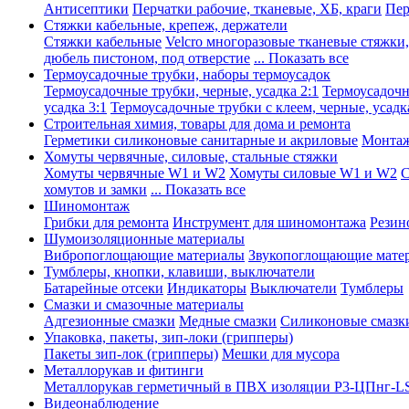
Антисептики
Перчатки рабочие, тканевые, ХБ, краги
Пер
Стяжки кабельные, крепеж, держатели
Стяжки кабельные
Velcro многоразовые тканевые стяжки
дюбель пистоном, под отверстие
... Показать все
Термоусадочные трубки, наборы термоусадок
Термоусадочные трубки, черные, усадка 2:1
Термоусадочны
усадка 3:1
Термоусадочные трубки с клеем, черные, усадка
Строительная химия, товары для дома и ремонта
Герметики силиконовые санитарные и акриловые
Монтаж
Хомуты червячные, силовые, стальные стяжки
Хомуты червячные W1 и W2
Хомуты силовые W1 и W2
С
хомутов и замки
... Показать все
Шиномонтаж
Грибки для ремонта
Инструмент для шиномонтажа
Резин
Шумоизоляционные материалы
Вибропоглощающие материалы
Звукопоглощающие мате
Тумблеры, кнопки, клавиши, выключатели
Батарейные отсеки
Индикаторы
Выключатели
Тумблеры
Смазки и смазочные материалы
Адгезионные смазки
Медные смазки
Силиконовые смазк
Упаковка, пакеты, зип-локи (грипперы)
Пакеты зип-лок (грипперы)
Мешки для мусора
Металлорукав и фитинги
Металлорукав герметичный в ПВХ изоляции Р3-ЦПнг-L
Видеонаблюдение