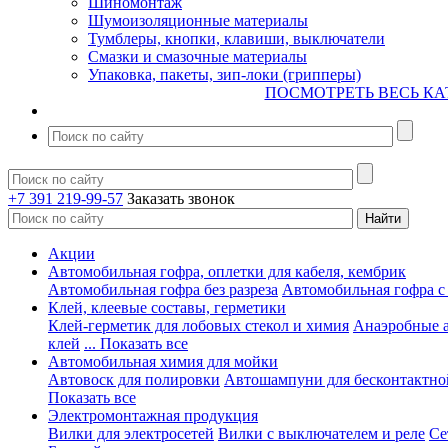
Шиномонтаж
Шумоизоляционные материалы
Тумблеры, кнопки, клавиши, выключатели
Смазки и смазочные материалы
Упаковка, пакеты, зип-локи (грипперы)
ПОСМОТРЕТЬ ВЕСЬ КА
+7 391 219-99-57
Заказать звонок
Акции
Автомобильная гофра, оплетки для кабеля, кембрик
Автомобильная гофра без разреза
Автомобильная гофра с
Клей, клеевые составы, герметики
Клей-герметик для лобовых стекол и химия
Анаэробные 
клей
... Показать все
Автомобильная химия для мойки
Автовоск для полировки
Автошампуни для бесконтактно
Показать все
Электромонтажная продукция
Вилки для электросетей
Вилки с выключателем и реле
Се