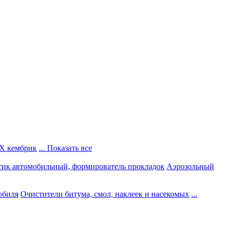
Х кембрик
... Показать все
тик автомобильный, формирователь прокладок
Аэрозольный
обиля
Очистители битума, смол, наклеек и насекомых
...