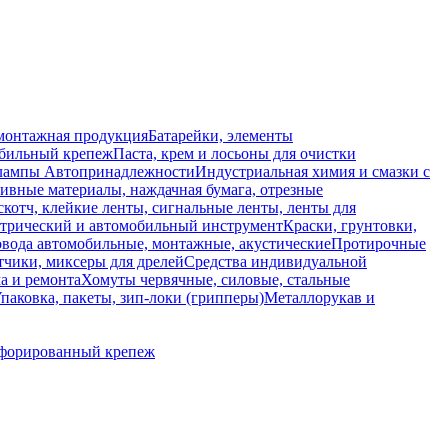
монтажная продукция
Батарейки, элементы
обильный крепеж
Паста, крем и лосьоны для очистки
 лампы
Автопринадлежности
Индустриальная химия и смазки с
ивные материалы, наждачная бумага, отрезные
скотч, клейкие ленты, сигнальные ленты, ленты для
ктрический и автомобильный инструмент
Краски, грунтовки,
вода автомобильные, монтажные, акустические
Протирочные
тчики, миксеры для дрелей
Средства индивидуальной
а и ремонта
Хомуты червячные, силовые, стальные
паковка, пакеты, зип-локи (грипперы)
Металлорукав и
форированный крепеж