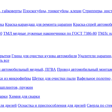
, гайковерты
Плоскогубцы, тонкогубцы, клещи
Стрипперы, инст
ска
Краска-карандаш для ремонта царапин
Краска-спрей автомоб
80
ТМЛ медные луженые наконечники по ГОСТ 7386-80
ТМЛс на
крытия
Глина для очистки кузова автомобиля
Удалители царапин
ть все
 автомобильный медный, ПГВА
Провод автомобильный монта
ки из микрофибры
Щетки для очистки пыли
Вафельное полотно
 шплинтов, пружин
варки
Химия для сварки
ля дрелей
Оснастка и приспособления для дрелей
Сверла по сте