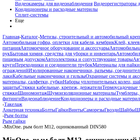
Видеокамеры для видеонаблюдения
Видеорегистраторы 
Кондиционеры и расходные материлы
Сплит-системы
Еще
Главная
-
Каталог
-
Метизы, строительный и автомобильный кре
Автомобильная гофра, оплетки для кабеля, кембрик
Клей, клеев
питания
Автомоечное оборудование и аксессуары
Автомобильна
рук
Бытовая химия, средства для уборки и инвентарь
Автомобиль
пищевым допуском
Автоэлектрика и сопутствующие товары
Ав
круги
Переходники и соединители трубок
Материалы для пайки
ограждений
Изолированные наконечники, разъемы, соединител
лаки
Кабельные наконечники и гильзы
Охранные системы и акс
материалы, салфетки, губки
Наборы уплотнительных колец, ша
защиты
Стяжки кабельные, крепеж, держатели
Термоусадочные 
стяжки
Шиномонтаж
Шумоизоляционные материалы
Тумблеры,
фитинги
Видеонаблюдение
Кондиционеры и расходные матери
-
Такелаж
Анкерная техника
Болты
Гайки
Винты
Саморезы
Гвозди
Шайбы
Ш
-
Рым болты
Рым гайки
-
MixOne. рым болт М12, оцинкованный DIN580
MixOne. рым болт М12, оцинкованный 