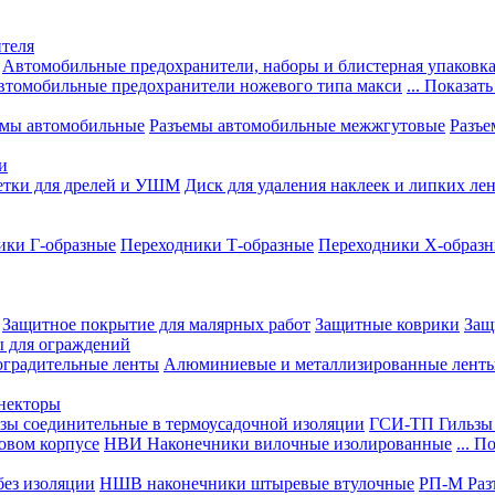
теля
Автомобильные предохранители, наборы и блистерная упаковк
втомобильные предохранители ножевого типа макси
... Показать
емы автомобильные
Разъемы автомобильные межжгутовые
Разъе
и
етки для дрелей и УШМ
Диск для удаления наклеек и липких ле
ики Г-образные
Переходники Т-образные
Переходники Х-образ
Защитное покрытие для малярных работ
Защитные коврики
Защ
ы для ограждений
оградительные ленты
Алюминиевые и металлизированные лент
ннекторы
зы соединительные в термоусадочной изоляции
ГСИ-ТП Гильзы 
овом корпусе
НВИ Наконечники вилочные изолированные
... П
ез изоляции
НШВ наконечники штыревые втулочные
РП-М Раз