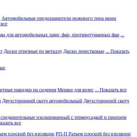
а
Автомобильные предохранители ножевого типа мини
 все
мы для автомобильных ламп, фар, противотуманных фар
...
нт
Диски отрезные по металлу
Диски лепестковые
... Показать
ные
итные накидки на сидения
Мешки для колес
... Показать все
ы
Двухсторонний скотч автомобильный
Двухсторонний скотч
соединительные изолированный с термоусадкой и припоем
оказать все
ъем плоский без изоляции
РП-П Разъем плоский без изоляции