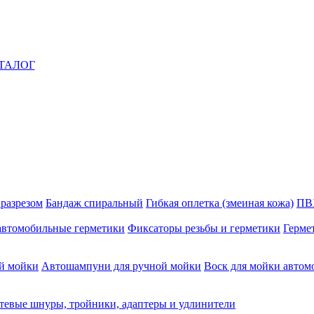
ТАЛОГ
 разрезом
Бандаж спиральный
Гибкая оплетка (змеиная кожа)
ПВ
автомобильные герметики
Фиксаторы резьбы и герметики
Герме
й мойки
Автошампуни для ручной мойки
Воск для мойки автом
тевые шнуры, тройники, адаптеры и удлинители