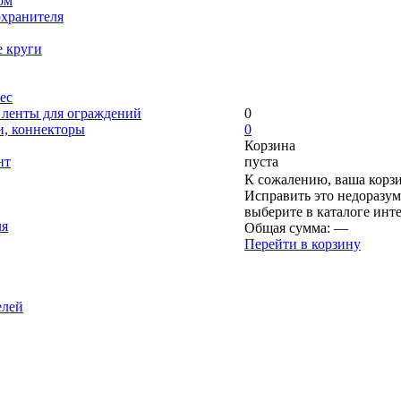
ом
охранителя
е круги
ес
, ленты для ограждений
0
и, коннекторы
0
Корзина
нт
пуста
К сожалению, ваша корзи
Исправить это недоразум
выберите в каталоге инт
ля
Общая сумма:
—
Перейти в корзину
елей