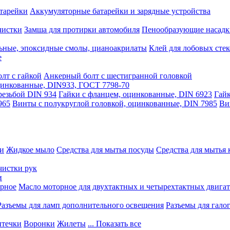
тарейки
Аккумуляторные батарейки и зарядные устройства
чистки
Замша для протирки автомобиля
Пенообразующие насадк
ьные, эпоксидные смолы, цианоакрилаты
Клей для лобовых стек
е
лт с гайкой
Анкерный болт с шестигранной головкой
оцинкованные, DIN933, ГОСТ 7798-70
резьбой DIN 934
Гайки с фланцем, оцинкованные, DIN 6923
Гайк
965
Винты с полукруглой головкой, оцинкованные, DIN 7985
Ви
ки
Жидкое мыло
Средства для мытья посуды
Средства для мытья 
чистки рук
и
рное
Масло моторное для двухтактных и четырехтактных двига
Разъемы для ламп дополнительного освещения
Разъемы для гало
течки
Воронки
Жилеты
... Показать все