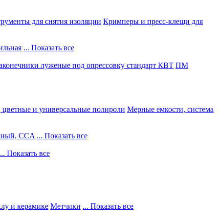
рументы для снятия изоляции
Кримперы и пресс-клещи для
ильная
... Показать все
конечники луженые под опрессовку стандарт КВТ
ПМ
, цветные и универсальные полироли
Мерные емкости, система
жный, CCA
... Показать все
... Показать все
клу и керамике
Метчики
... Показать все