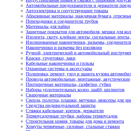
Индустриальная химия и смазки с пищевым допуск
Автомобильные предохранители и держатели пред
Автоэлектрика и сопутствующие товары
Абразивные материалы, наждачная бумага, отрезны
Переходники и соединители трубок
Материалы для пайки
Защитные покрытия для автомобиля, мешки для кол
Изолента, скотч, клейкие ленты, сигнальные ленты
Изолированные наконечники, разъемы, соединител
Наконечники и разъемы без изоляции
Ручной, электрический и автомобильный инструме
Краски, грунтовки, лаки
Кабельные наконечники и гильзы
Охранные системы и аксессуары
Полировка, ремонт, уход и защита кузова автомоби
Провода автомобильные, монтажные, акустические
Протирочные материалы, салфетки, губки
Наборы уплотнительных колец, шайб, шплинтов
Сварочные материалы
Сверла, полотна, плашки, метчики, миксеры для др
Средства индивидуальной защиты
Стяжки кабельные, крепеж, держатели
Термоусадочные трубки, наборы термоусадок
Строительная химия, товары для дома и ремонта
Хомуты червячные, силовые, стальные стяжки