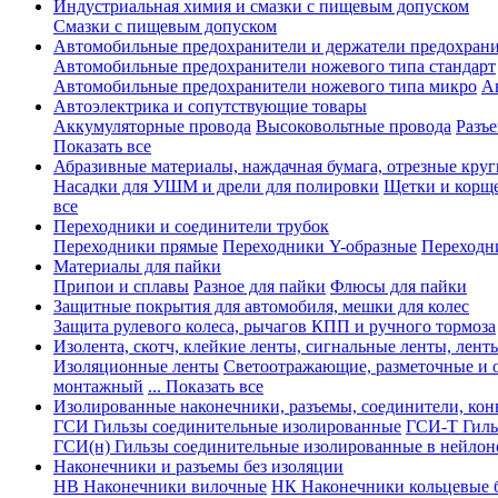
Индустриальная химия и смазки с пищевым допуском
Смазки с пищевым допуском
Автомобильные предохранители и держатели предохрани
Автомобильные предохранители ножевого типа стандарт
Автомобильные предохранители ножевого типа микро
А
Автоэлектрика и сопутствующие товары
Аккумуляторные провода
Высоковольтные провода
Разъ
Показать все
Абразивные материалы, наждачная бумага, отрезные круг
Насадки для УШМ и дрели для полировки
Щетки и корщ
все
Переходники и соединители трубок
Переходники прямые
Переходники Y-образные
Переходн
Материалы для пайки
Припои и сплавы
Разное для пайки
Флюсы для пайки
Защитные покрытия для автомобиля, мешки для колес
Защита рулевого колеса, рычагов КПП и ручного тормоза
Изолента, скотч, клейкие ленты, сигнальные ленты, лент
Изоляционные ленты
Светоотражающие, разметочные и 
монтажный
... Показать все
Изолированные наконечники, разъемы, соединители, ко
ГСИ Гильзы соединительные изолированные
ГСИ-Т Гиль
ГСИ(н) Гильзы соединительные изолированные в нейлон
Наконечники и разъемы без изоляции
НВ Наконечники вилочные
НК Наконечники кольцевые б