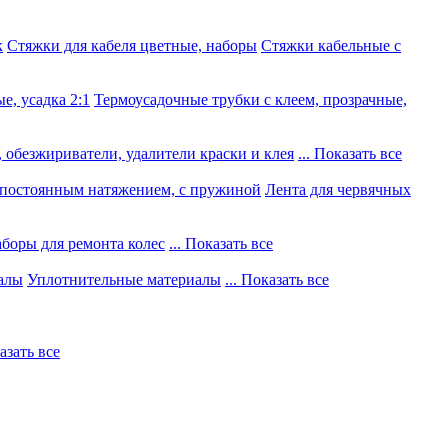
к
Стяжки для кабеля цветные, наборы
Стяжки кабельные с
е, усадка 2:1
Термоусадочные трубки с клеем, прозрачные,
 обезжириватели, удалители краски и клея
... Показать все
постоянным натяжением, с пружиной
Лента для червячных
боры для ремонта колес
... Показать все
алы
Уплотнительные материалы
... Показать все
казать все