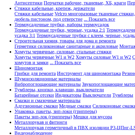
Антисептики
Перчатки рабочие, тканевые, ХБ, краги
Пер
Стяжки кабельные, крепеж, держатели
Стяжки кабельные
Velcro многоразовые тканевые стяжки
дюбель пистоном, под отверстие
... Показать все
Термоусадочные трубки, наборы термоусадок
Термоусадочные трубки, черные, усадка 2:1
Термоусадочны
усадка 3:1
Термоусадочные трубки с клеем, черные, усадка
Строительная химия, товары для дома и ремонта
Герметики силиконовые санитарные и акриловые
Монтаж
Хомуты червячные, силовые, стальные стяжки
Хомуты червячные W1 и W2
Хомуты силовые W1 и W2
С
хомутов и замки
... Показать все
Шиномонтаж
Грибки для ремонта
Инструмент для шиномонтажа
Резин
Шумоизоляционные материалы
Вибропоглощающие материалы
Звукопоглощающие мате
Тумблеры, кнопки, клавиши, выключатели
Батарейные отсеки
Индикаторы
Выключатели
Тумблеры
Смазки и смазочные материалы
Адгезионные смазки
Медные смазки
Силиконовые смазк
Упаковка, пакеты, зип-локи (грипперы)
Пакеты зип-лок (грипперы)
Мешки для мусора
Металлорукав и фитинги
Металлорукав герметичный в ПВХ изоляции Р3-ЦПнг-L
Видеонаблюдение