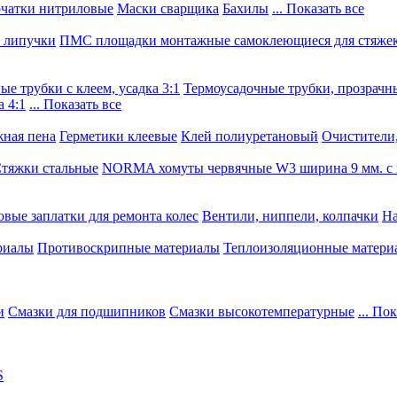
чатки нитриловые
Маски сварщика
Бахилы
... Показать все
, липучки
ПМС площадки монтажные самоклеющиеся для стяже
е трубки с клеем, усадка 3:1
Термоусадочные трубки, прозрачны
 4:1
... Показать все
ная пена
Герметики клеевые
Клей полиуретановый
Очистители,
тяжки стальные
NORMA хомуты червячные W3 ширина 9 мм. с 
овые заплатки для ремонта колес
Вентили, ниппели, колпачки
На
риалы
Противоскрипные материалы
Теплоизоляционные матери
и
Смазки для подшипников
Смазки высокотемпературные
... По
S