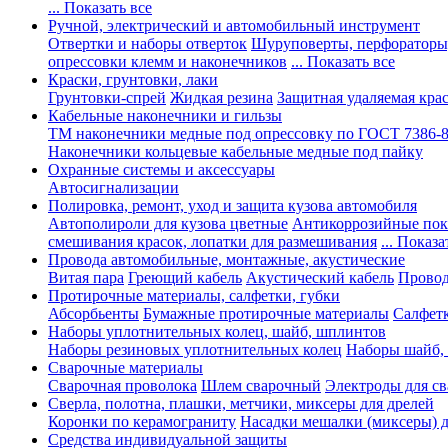
... Показать все
Ручной, электрический и автомобильный инструмент
Отвертки и наборы отверток
Шуруповерты, перфораторы
опрессовки клемм и наконечников
... Показать все
Краски, грунтовки, лаки
Грунтовки-спрей
Жидкая резина
Защитная удаляемая кра
Кабельные наконечники и гильзы
ТМ наконечники медные под опрессовку по ГОСТ 7386-
Наконечники кольцевые кабельные медные под пайку
Охранные системы и аксессуары
Автосигнализации
Полировка, ремонт, уход и защита кузова автомобиля
Автополироли для кузова цветные
Антикоррозийные по
смешивания красок, лопатки для размешивания
... Показа
Провода автомобильные, монтажные, акустические
Витая пара
Греющий кабель
Акустический кабель
Провод
Протирочные материалы, салфетки, губки
Абсорбьенты
Бумажные протирочные материалы
Салфет
Наборы уплотнительных колец, шайб, шплинтов
Наборы резиновых уплотнительных колец
Наборы шайб,
Сварочные материалы
Сварочная проволока
Шлем сварочный
Электроды для с
Сверла, полотна, плашки, метчики, миксеры для дрелей
Коронки по керамограниту
Насадки мешалки (миксеры) д
Средства индивидуальной защиты