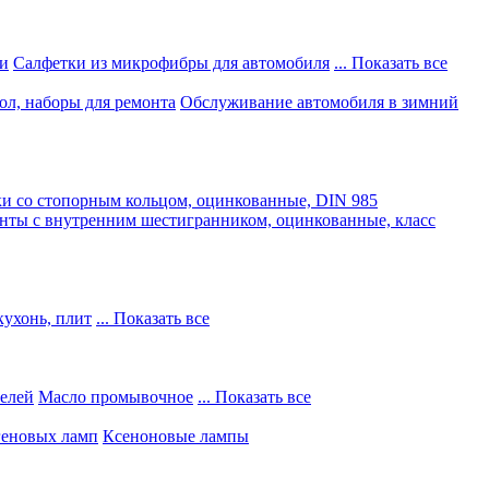
и
Салфетки из микрофибры для автомобиля
... Показать все
ол, наборы для ремонта
Обслуживание автомобиля в зимний
и со стопорным кольцом, оцинкованные, DIN 985
нты с внутренним шестигранником, оцинкованные, класс
кухонь, плит
... Показать все
телей
Масло промывочное
... Показать все
геновых ламп
Ксеноновые лампы