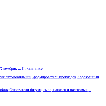
Х кембрик
... Показать все
тик автомобильный, формирователь прокладок
Аэрозольный
обиля
Очистители битума, смол, наклеек и насекомых
...