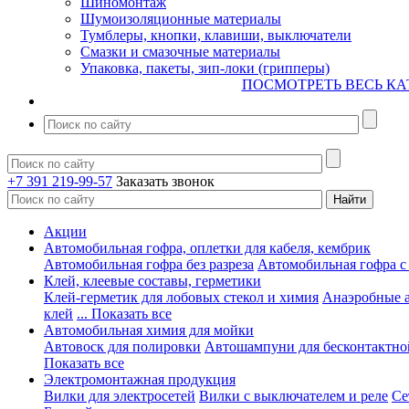
Шиномонтаж
Шумоизоляционные материалы
Тумблеры, кнопки, клавиши, выключатели
Смазки и смазочные материалы
Упаковка, пакеты, зип-локи (грипперы)
ПОСМОТРЕТЬ ВЕСЬ КА
+7 391 219-99-57
Заказать звонок
Акции
Автомобильная гофра, оплетки для кабеля, кембрик
Автомобильная гофра без разреза
Автомобильная гофра с
Клей, клеевые составы, герметики
Клей-герметик для лобовых стекол и химия
Анаэробные 
клей
... Показать все
Автомобильная химия для мойки
Автовоск для полировки
Автошампуни для бесконтактно
Показать все
Электромонтажная продукция
Вилки для электросетей
Вилки с выключателем и реле
Се