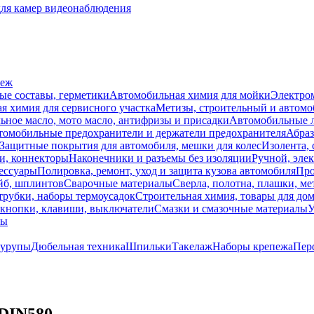
для камер видеонаблюдения
пеж
ые составы, герметики
Автомобильная химия для мойки
Электро
я химия для сервисного участка
Метизы, строительный и автом
ное масло, мото масло, антифризы и присадки
Автомобильные
томобильные предохранители и держатели предохранителя
Абраз
Защитные покрытия для автомобиля, мешки для колес
Изолента, 
и, коннекторы
Наконечники и разъемы без изоляции
Ручной, эле
ессуары
Полировка, ремонт, уход и защита кузова автомобиля
Про
йб, шплинтов
Сварочные материалы
Сверла, полотна, плашки, ме
трубки, наборы термоусадок
Строительная химия, товары для дом
 кнопки, клавиши, выключатели
Смазки и смазочные материалы
У
лы
урупы
Дюбельная техника
Шпильки
Такелаж
Наборы крепежа
Пер
DIN580