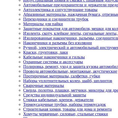
Индустриальная химия и смазки с пищевым допуск
Автомобильные предохранители и держатели пред
Автоэлектрика и сопутствующие товары
Абразивные материалы, наждачная бумага, отрезны
Переходники и соединители трубок
Материалы для пайки
Защитные покрытия для автомобиля, мешки для кол
Изолента, скотч, клейкие ленты, сигнальные ленты
Изолированные наконечники, разъемы, соединител
Наконечники и разъемы без изоляции
Ручной, электрический и автомобильный инструме
Краски, грунтовки, лаки
Кабельные наконечники и гильзы
Охранные системы и аксессуары
Полировка, ремонт, уход и защита кузова автомоби
Провода автомобильные, монтажные, акустические
Протирочные материалы, салфетки, губки
Наборы уплотнительных колец, шайб, шплинтов
Сварочные материалы
Сверла, полотна, плашки, метчики, миксеры для др
Средства индивидуальной защиты
Стяжки кабельные, крепеж, держатели
Термоусадочные трубки, наборы термоусадок
Строительная химия, товары для дома и ремонта
Хомуты червячные, силовые, стальные стяжки