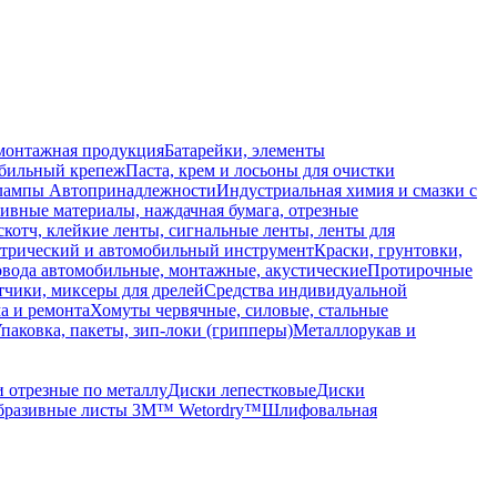
монтажная продукция
Батарейки, элементы
обильный крепеж
Паста, крем и лосьоны для очистки
 лампы
Автопринадлежности
Индустриальная химия и смазки с
ивные материалы, наждачная бумага, отрезные
скотч, клейкие ленты, сигнальные ленты, ленты для
ктрический и автомобильный инструмент
Краски, грунтовки,
вода автомобильные, монтажные, акустические
Протирочные
тчики, миксеры для дрелей
Средства индивидуальной
а и ремонта
Хомуты червячные, силовые, стальные
паковка, пакеты, зип-локи (грипперы)
Металлорукав и
 отрезные по металлу
Диски лепестковые
Диски
бразивные листы 3M™ Wetordry™
Шлифовальная