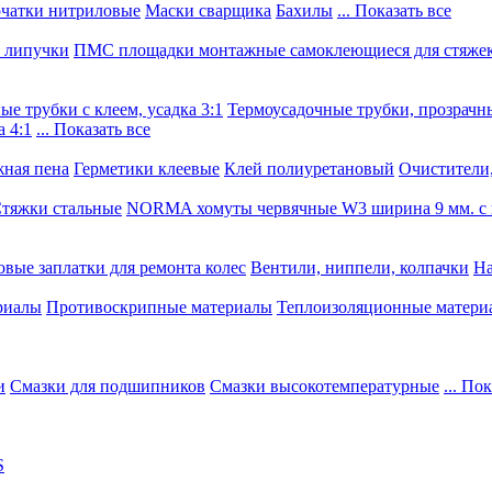
чатки нитриловые
Маски сварщика
Бахилы
... Показать все
, липучки
ПМС площадки монтажные самоклеющиеся для стяже
е трубки с клеем, усадка 3:1
Термоусадочные трубки, прозрачны
 4:1
... Показать все
ная пена
Герметики клеевые
Клей полиуретановый
Очистители,
тяжки стальные
NORMA хомуты червячные W3 ширина 9 мм. с 
овые заплатки для ремонта колес
Вентили, ниппели, колпачки
На
риалы
Противоскрипные материалы
Теплоизоляционные матери
и
Смазки для подшипников
Смазки высокотемпературные
... По
S