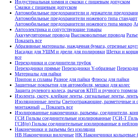
Индустриальная химия и смазки с пищевым допуском
Смазки с пищевым допуском
Автомобильные предохранители и держатели предохрани
Автомобильные предохранители ножевого типа стандарт
Автомобильные предохранители ножевого типа микро
А
Автоэлектрика и сопутствующие товары
Аккумуляторные провода
Высоковольтные провода
Разъ
Показать все
Абразивные материалы, наждачная бумага, отрезные круг
Насадки для УШМ и дрели для полировки
Щетки и корщ
все
Переходники и соединители трубок
Переходники прямые
Переходники Y-образные
Переходн
Материалы для пайки
Припои и сплавы
Разное для пайки
Флюсы для пайки
Защитные покрытия для автомобиля, мешки для колес
Защита рулевого колеса, рычагов КПП и ручного тормоза
Изолента, скотч, клейкие ленты, сигнальные ленты, лент
Изоляционные ленты
Светоотражающие, разметочные и 
монтажный
... Показать все
Изолированные наконечники, разъемы, соединители, ко
ГСИ Гильзы соединительные изолированные
ГСИ-Т Гиль
ГСИ(н) Гильзы соединительные изолированные в нейлон
Наконечники и разъемы без изоляции
НВ Наконечники вилочные
НК Наконечники кольцевые б