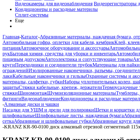
Видеокамеры для видеонаблюдения
Видеорегистраторы 
Кондиционеры и расходные материлы
Сплит-системы
Еще
Главная
-
Каталог
-
Абразивные материалы, наждачная бумага, от
Автомобильная гофра, оплетки для кабеля, кембрик
Клей, клеев
питания
Автомоечное оборудование и аксессуары
Автомобильна
рук
Бытовая химия, средства для уборки и инвентарь
Автомобиль
пищевым допуском
Автоэлектрика и сопутствующие товары
Ав
круги
Переходники и соединители трубок
Материалы для пайки
ограждений
Изолированные наконечники, разъемы, соединител
лаки
Кабельные наконечники и гильзы
Охранные системы и акс
материалы, салфетки, губки
Наборы уплотнительных колец, ша
защиты
Стяжки кабельные, крепеж, держатели
Термоусадочные 
стяжки
Шиномонтаж
Шумоизоляционные материалы
Тумблеры,
фитинги
Видеонаблюдение
Кондиционеры и расходные матери
-
Алмазные диски и чашки
Насадки для УШМ и дрели для полировки
Щетки и корщетки д
шлифовальные
Шлифовальные листы, наждачная бумага
Абрази
сетка
Абразивные и шлифовальные губки
Абразивные круги дл
-
KRANZ KR-90-0100 диск алмазный отрезной сегментный 115x
KRANZ KR-90-0100 диск алмазный отре