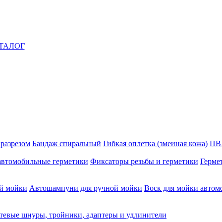
ТАЛОГ
 разрезом
Бандаж спиральный
Гибкая оплетка (змеиная кожа)
ПВ
автомобильные герметики
Фиксаторы резьбы и герметики
Герме
й мойки
Автошампуни для ручной мойки
Воск для мойки автом
тевые шнуры, тройники, адаптеры и удлинители