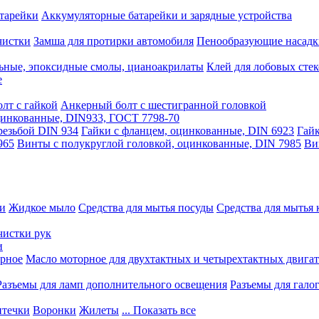
тарейки
Аккумуляторные батарейки и зарядные устройства
чистки
Замша для протирки автомобиля
Пенообразующие насадк
ьные, эпоксидные смолы, цианоакрилаты
Клей для лобовых стек
е
лт с гайкой
Анкерный болт с шестигранной головкой
оцинкованные, DIN933, ГОСТ 7798-70
резьбой DIN 934
Гайки с фланцем, оцинкованные, DIN 6923
Гайк
965
Винты с полукруглой головкой, оцинкованные, DIN 7985
Ви
ки
Жидкое мыло
Средства для мытья посуды
Средства для мытья 
чистки рук
и
рное
Масло моторное для двухтактных и четырехтактных двига
Разъемы для ламп дополнительного освещения
Разъемы для гало
течки
Воронки
Жилеты
... Показать все