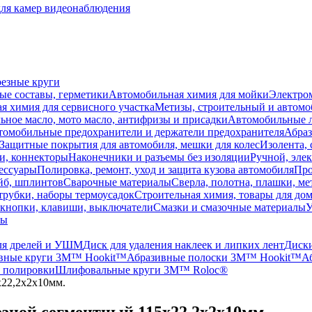
для камер видеонаблюдения
резные круги
ые составы, герметики
Автомобильная химия для мойки
Электро
я химия для сервисного участка
Метизы, строительный и автом
ное масло, мото масло, антифризы и присадки
Автомобильные
томобильные предохранители и держатели предохранителя
Абраз
Защитные покрытия для автомобиля, мешки для колес
Изолента, 
и, коннекторы
Наконечники и разъемы без изоляции
Ручной, эле
ессуары
Полировка, ремонт, уход и защита кузова автомобиля
Про
йб, шплинтов
Сварочные материалы
Сверла, полотна, плашки, ме
трубки, наборы термоусадок
Строительная химия, товары для дом
 кнопки, клавиши, выключатели
Смазки и смазочные материалы
У
лы
ля дрелей и УШМ
Диск для удаления наклеек и липких лент
Диски
вные круги 3M™ Hookit™
Абразивные полоски 3M™ Hookit™
А
я полировки
Шлифовальные круги 3M™ Roloc®
22,2x2x10мм.
зной сегментный 115x22,2x2x10мм.