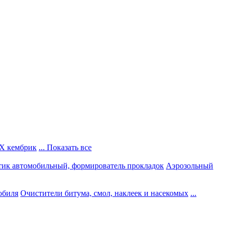
Х кембрик
... Показать все
тик автомобильный, формирователь прокладок
Аэрозольный
обиля
Очистители битума, смол, наклеек и насекомых
...