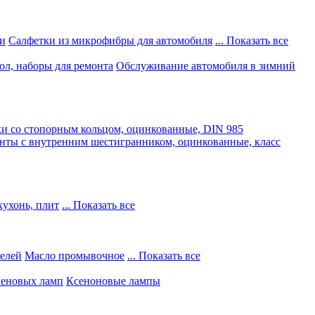
и
Салфетки из микрофибры для автомобиля
... Показать все
ол, наборы для ремонта
Обслуживание автомобиля в зимний
и со стопорным кольцом, оцинкованные, DIN 985
нты с внутренним шестигранником, оцинкованные, класс
кухонь, плит
... Показать все
телей
Масло промывочное
... Показать все
геновых ламп
Ксеноновые лампы