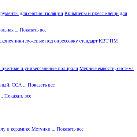
рументы для снятия изоляции
Кримперы и пресс-клещи для
ильная
... Показать все
конечники луженые под опрессовку стандарт КВТ
ПМ
, цветные и универсальные полироли
Мерные емкости, система
жный, CCA
... Показать все
... Показать все
клу и керамике
Метчики
... Показать все