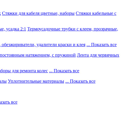
к
Стяжки для кабеля цветные, наборы
Стяжки кабельные с
е, усадка 2:1
Термоусадочные трубки с клеем, прозрачные,
 обезжириватели, удалители краски и клея
... Показать все
постоянным натяжением, с пружиной
Лента для червячных
боры для ремонта колес
... Показать все
алы
Уплотнительные материалы
... Показать все
казать все