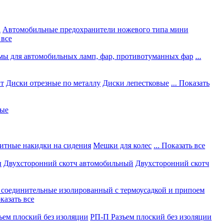
а
Автомобильные предохранители ножевого типа мини
 все
мы для автомобильных ламп, фар, противотуманных фар
...
нт
Диски отрезные по металлу
Диски лепестковые
... Показать
ные
итные накидки на сидения
Мешки для колес
... Показать все
ы
Двухсторонний скотч автомобильный
Двухсторонний скотч
соединительные изолированный с термоусадкой и припоем
оказать все
ъем плоский без изоляции
РП-П Разъем плоский без изоляции