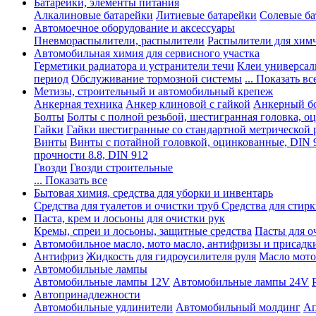
Батарейки, элементы питания
Алкалиновые батарейки
Литиевые батарейки
Солевые ба
Автомоечное оборудование и аксессуары
Пневмораспылители, распылители
Распылители для хим
Автомобильная химия для сервисного участка
Герметики радиатора и устранители течи
Клеи универсал
период
Обслуживание тормозной системы
... Показать вс
Метизы, строительный и автомобильный крепеж
Анкерная техника
Анкер клиновой с гайкой
Анкерный бо
Болты
Болты с полной резьбой, шестигранная головка, 
Гайки
Гайки шестигранные со стандартной метрической 
Винты
Винты с потайной головкой, оцинкованные, DIN 
прочности 8.8, DIN 912
Гвозди
Гвозди строительные
... Показать все
Бытовая химия, средства для уборки и инвентарь
Средства для туалетов и очистки труб
Средства для стир
Паста, крем и лосьоны для очистки рук
Кремы, спреи и лосьоны, защитные средства
Пасты для о
Автомобильное масло, мото масло, антифризы и присадк
Антифриз
Жидкость для гидроусилителя руля
Масло мото
Автомобильные лампы
Автомобильные лампы 12V
Автомобильные лампы 24V
Автопринадлежности
Автомобильные удлинители
Автомобильный молдинг
Ап