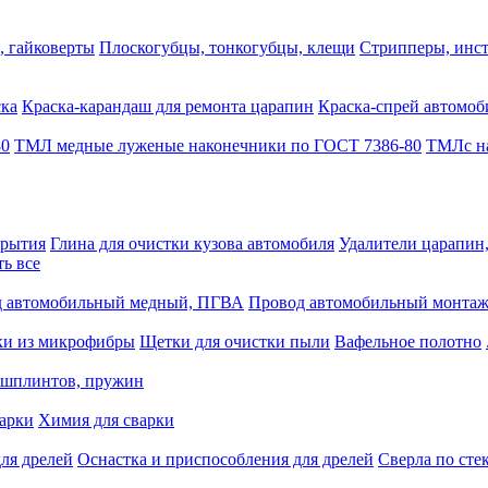
, гайковерты
Плоскогубцы, тонкогубцы, клещи
Стрипперы, инст
ска
Краска-карандаш для ремонта царапин
Краска-спрей автомоб
80
ТМЛ медные луженые наконечники по ГОСТ 7386-80
ТМЛс на
крытия
Глина для очистки кузова автомобиля
Удалители царапин
ть все
 автомобильный медный, ПГВА
Провод автомобильный монта
ки из микрофибры
Щетки для очистки пыли
Вафельное полотно
 шплинтов, пружин
варки
Химия для сварки
ля дрелей
Оснастка и приспособления для дрелей
Сверла по сте