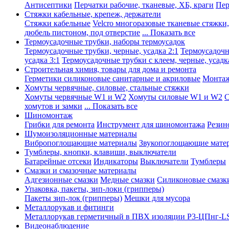
Антисептики
Перчатки рабочие, тканевые, ХБ, краги
Пер
Стяжки кабельные, крепеж, держатели
Стяжки кабельные
Velcro многоразовые тканевые стяжки
дюбель пистоном, под отверстие
... Показать все
Термоусадочные трубки, наборы термоусадок
Термоусадочные трубки, черные, усадка 2:1
Термоусадочны
усадка 3:1
Термоусадочные трубки с клеем, черные, усадка
Строительная химия, товары для дома и ремонта
Герметики силиконовые санитарные и акриловые
Монтаж
Хомуты червячные, силовые, стальные стяжки
Хомуты червячные W1 и W2
Хомуты силовые W1 и W2
С
хомутов и замки
... Показать все
Шиномонтаж
Грибки для ремонта
Инструмент для шиномонтажа
Резин
Шумоизоляционные материалы
Вибропоглощающие материалы
Звукопоглощающие мате
Тумблеры, кнопки, клавиши, выключатели
Батарейные отсеки
Индикаторы
Выключатели
Тумблеры
Смазки и смазочные материалы
Адгезионные смазки
Медные смазки
Силиконовые смазк
Упаковка, пакеты, зип-локи (грипперы)
Пакеты зип-лок (грипперы)
Мешки для мусора
Металлорукав и фитинги
Металлорукав герметичный в ПВХ изоляции Р3-ЦПнг-L
Видеонаблюдение