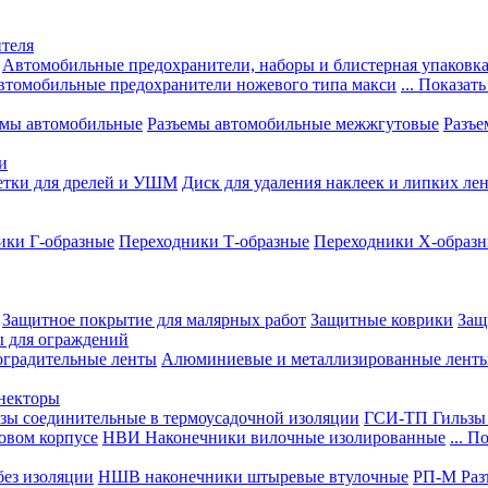
теля
Автомобильные предохранители, наборы и блистерная упаковк
втомобильные предохранители ножевого типа макси
... Показать
емы автомобильные
Разъемы автомобильные межжгутовые
Разъе
и
етки для дрелей и УШМ
Диск для удаления наклеек и липких ле
ики Г-образные
Переходники Т-образные
Переходники Х-образ
Защитное покрытие для малярных работ
Защитные коврики
Защ
ы для ограждений
оградительные ленты
Алюминиевые и металлизированные лент
ннекторы
зы соединительные в термоусадочной изоляции
ГСИ-ТП Гильзы 
овом корпусе
НВИ Наконечники вилочные изолированные
... П
ез изоляции
НШВ наконечники штыревые втулочные
РП-М Раз