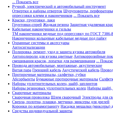
... Показать все
Ручной, электрический и автомобильный инструмент
Отвертки и наборы отверток
Шуруповерты, перфораторы
опрессовки клемм и наконечников
... Показать все
Краски, грунтовки, лаки
Грунтовки-спрей
Жидкая резина
Защитная удаляемая кра
Кабельные наконечники и гильзы
ТМ наконечники медные под опрессовку по ГОСТ 7386-
Наконечники кольцевые кабельные медные под пайку
Охранные системы и аксессуары
Автосигнализации
Полировка, ремонт, уход и защита кузова автомобиля
Автополироли для кузова цветные
Антикоррозийные по
смешивания красок, лопатки для размешивания
... Показа
Провода автомобильные, монтажные, акустические
Витая пара
Греющий кабель
Акустический кабель
Провод
Протирочные материалы, салфетки, губки
Абсорбьенты
Бумажные протирочные материалы
Салфет
Наборы уплотнительных колец, шайб, шплинтов
Наборы резиновых уплотнительных колец
Наборы шайб,
Сварочные материалы
Сварочная проволока
Шлем сварочный
Электроды для с
Сверла, полотна, плашки, метчики, миксеры для дрелей
Коронки по керамограниту
Насадки мешалки (миксеры) д
Средства индивидуальной защиты