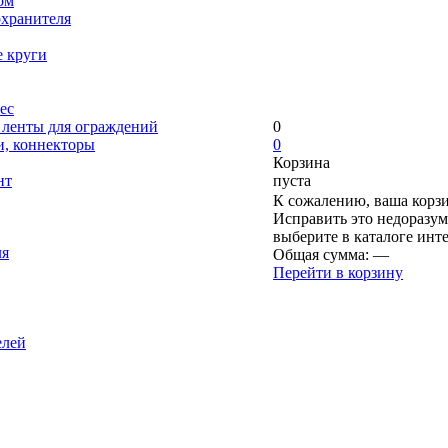
ом
охранителя
е круги
ес
, ленты для ограждений
0
и, коннекторы
0
Корзина
нт
пуста
К сожалению, ваша корзи
Исправить это недоразум
выберите в каталоге инт
ля
Общая сумма:
—
Перейти в корзину
елей