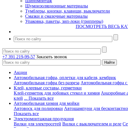
Шиномонтаж
Шумоизоляционные материалы
Тумблеры, кнопки, клавиши, выключатели
Смазки и смазочные материалы
Упаковка, пакеты, зип-локи (грипперы)
ПОСМОТРЕТЬ ВЕСЬ КА
+7 391 219-99-57
Заказать звонок
Акции
Автомобильная гофра, оплетки для кабеля, кембрик
Автомобильная гофра без разреза
Автомобильная гофра с
Клей, клеевые составы, герметики
Клей-герметик для лобовых стекол и химия
Анаэробные 
клей
... Показать все
Автомобильная химия для мойки
Автовоск для полировки
Автошампуни для бесконтактно
Показать все
Электромонтажная продукция
Вилки для электросетей
Вилки с выключателем и реле
Се