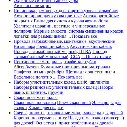
Охранные системы и аксессуары
Автосигнализации
Полировка, ремонт, уход и защита кузова автомобиля
Автополироли для кузова цветные
Антикоррозийные
покрытия
Глина для очистки кузова автомобиля
Удалители царапин, цветные и универсальные
полироли
Мерные емкости, система смешивания красок,
лопатки для размешивания
... Показать все
Провода автомобильные, монтажные, акустические
Витая пара
Греющий кабель
Акустический кабель
Провод автомобильный медный, ПГВА
Провод
автомобильный монтажный, CCA
... Показать все
Протирочные материалы, салфетки, губки
Абсорбьенты
Бумажные протирочные материалы
Салфетки из микрофибры
Щетки для очистки пыли
Вафельное полотно
... Показать все
Наборы уплотнительных колец, шайб, шплинтов
Наборы резиновых уплотнительных колец
Наборы
шайб, шплинтов, пружин
Сварочные материалы
Сварочная проволока
Шлем сварочный
Электроды для
сварки
Химия для сварки
Сверла, полотна, плашки, метчики, миксеры для дрелей
Коронки по керамограниту
Насадки мешалки (миксеры)
для дрелей
Оснастка и приспособления для дрелей