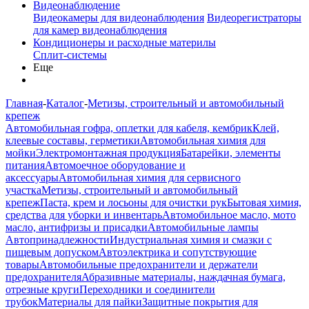
Видеонаблюдение
Видеокамеры для видеонаблюдения
Видеорегистраторы
для камер видеонаблюдения
Кондиционеры и расходные материлы
Сплит-системы
Еще
Главная
-
Каталог
-
Метизы, строительный и автомобильный
крепеж
Автомобильная гофра, оплетки для кабеля, кембрик
Клей,
клеевые составы, герметики
Автомобильная химия для
мойки
Электромонтажная продукция
Батарейки, элементы
питания
Автомоечное оборудование и
аксессуары
Автомобильная химия для сервисного
участка
Метизы, строительный и автомобильный
крепеж
Паста, крем и лосьоны для очистки рук
Бытовая химия,
средства для уборки и инвентарь
Автомобильное масло, мото
масло, антифризы и присадки
Автомобильные лампы
Автопринадлежности
Индустриальная химия и смазки с
пищевым допуском
Автоэлектрика и сопутствующие
товары
Автомобильные предохранители и держатели
предохранителя
Абразивные материалы, наждачная бумага,
отрезные круги
Переходники и соединители
трубок
Материалы для пайки
Защитные покрытия для