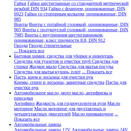
Гайки
Гайки шестигранные со стандартной метрической
резьбой DIN 934
Гайки с фланцем, оцинкованные, DIN
6923
Гайки со стопорным кольцом, оцинкованные, DIN
985
Винты
Винты с потайной головкой, оцинкованные, DIN
965
Винты с полукруглой головкой, оцинкованные, DIN
7985
Винты с внутренним шестигранником,
оцинкованные, класс прочности 8.8, DIN 912
Гвозди
Гвозди строительные
... Показать все
Бытовая химия, средства для уборки и инвентарь
Средства для туалетов и очистки труб
Средства для
стирки
Жидкое мыло
Средства для мытья посуды
Средства для мытья кухонь, плит
... Показать все
Паста, крем и лосьоны для очистки рук
Кремы, спреи и лосьоны, защитные средства
Пасты для
очистки рук
Автомобильное масло, мото масло, антифризы и
присадки
Антифриз
Жидкость для гидроусилителя руля
Масло
моторное
Масло моторное для двухтактных и
четырехтактных двигателей
Масло промывочное
...
Показать все
Автомобильные лампы
Автомобильные лампы 12V
Автомобильные лампы 24V