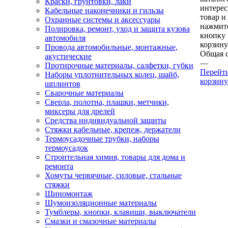
Краски, грунтовки, лаки
интере
Кабельные наконечники и гильзы
товар и
Охранные системы и аксессуары
нажмит
Полировка, ремонт, уход и защита кузова
кнопку
автомобиля
корзину
Провода автомобильные, монтажные,
Общая 
акустические
—
Протирочные материалы, салфетки, губки
Перейт
Наборы уплотнительных колец, шайб,
корзину
шплинтов
Сварочные материалы
Сверла, полотна, плашки, метчики,
миксеры для дрелей
Средства индивидуальной защиты
Стяжки кабельные, крепеж, держатели
Термоусадочные трубки, наборы
термоусадок
Строительная химия, товары для дома и
ремонта
Хомуты червячные, силовые, стальные
стяжки
Шиномонтаж
Шумоизоляционные материалы
Тумблеры, кнопки, клавиши, выключатели
Смазки и смазочные материалы