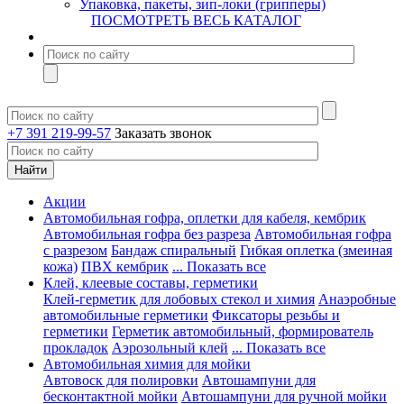
Упаковка, пакеты, зип-локи (грипперы)
ПОСМОТРЕТЬ ВЕСЬ КАТАЛОГ
+7 391 219-99-57
Заказать звонок
Акции
Автомобильная гофра, оплетки для кабеля, кембрик
Автомобильная гофра без разреза
Автомобильная гофра
с разрезом
Бандаж спиральный
Гибкая оплетка (змеиная
кожа)
ПВХ кембрик
... Показать все
Клей, клеевые составы, герметики
Клей-герметик для лобовых стекол и химия
Анаэробные
автомобильные герметики
Фиксаторы резьбы и
герметики
Герметик автомобильный, формирователь
прокладок
Аэрозольный клей
... Показать все
Автомобильная химия для мойки
Автовоск для полировки
Автошампуни для
бесконтактной мойки
Автошампуни для ручной мойки