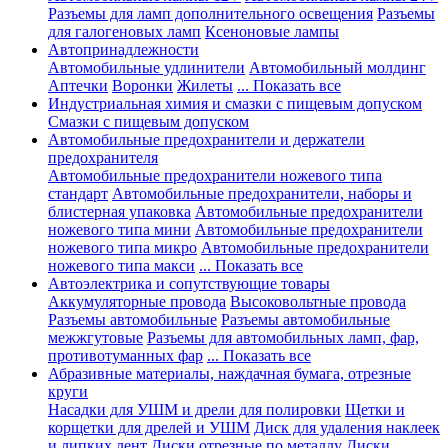
Разъемы для ламп дополнительного освещения
Разъемы
для галогеновых ламп
Ксеноновые лампы
Автопринадлежности
Автомобильные удлинители
Автомобильный молдинг
Аптечки
Воронки
Жилеты
... Показать все
Индустриальная химия и смазки с пищевым допуском
Смазки с пищевым допуском
Автомобильные предохранители и держатели
предохранителя
Автомобильные предохранители ножевого типа
стандарт
Автомобильные предохранители, наборы и
блистерная упаковка
Автомобильные предохранители
ножевого типа мини
Автомобильные предохранители
ножевого типа микро
Автомобильные предохранители
ножевого типа макси
... Показать все
Автоэлектрика и сопутствующие товары
Аккумуляторные провода
Высоковольтные провода
Разъемы автомобильные
Разъемы автомобильные
межжгутовые
Разъемы для автомобильных ламп, фар,
противотуманных фар
... Показать все
Абразивные материалы, наждачная бумага, отрезные
круги
Насадки для УШМ и дрели для полировки
Щетки и
корщетки для дрелей и УШМ
Диск для удаления наклеек
и липких лент
Диски отрезные по металлу
Диски