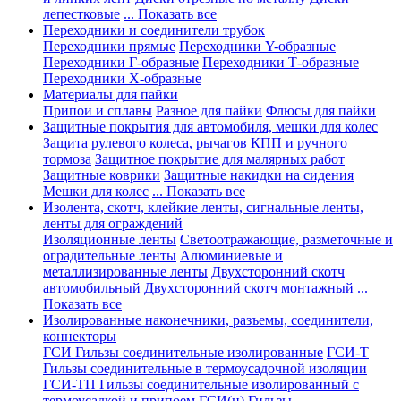
лепестковые
... Показать все
Переходники и соединители трубок
Переходники прямые
Переходники Y-образные
Переходники Г-образные
Переходники Т-образные
Переходники Х-образные
Материалы для пайки
Припои и сплавы
Разное для пайки
Флюсы для пайки
Защитные покрытия для автомобиля, мешки для колес
Защита рулевого колеса, рычагов КПП и ручного
тормоза
Защитное покрытие для малярных работ
Защитные коврики
Защитные накидки на сидения
Мешки для колес
... Показать все
Изолента, скотч, клейкие ленты, сигнальные ленты,
ленты для ограждений
Изоляционные ленты
Светоотражающие, разметочные и
оградительные ленты
Алюминиевые и
металлизированные ленты
Двухсторонний скотч
автомобильный
Двухсторонний скотч монтажный
...
Показать все
Изолированные наконечники, разъемы, соединители,
коннекторы
ГСИ Гильзы соединительные изолированные
ГСИ-Т
Гильзы соединительные в термоусадочной изоляции
ГСИ-ТП Гильзы соединительные изолированный с
термоусадкой и припоем
ГСИ(н) Гильзы