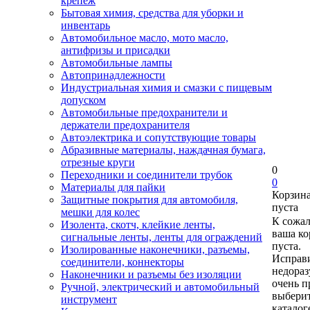
крепеж
Бытовая химия, средства для уборки и
инвентарь
Автомобильное масло, мото масло,
антифризы и присадки
Автомобильные лампы
Автопринадлежности
Индустриальная химия и смазки с пищевым
допуском
Автомобильные предохранители и
держатели предохранителя
Автоэлектрика и сопутствующие товары
Абразивные материалы, наждачная бумага,
отрезные круги
0
Переходники и соединители трубок
0
Материалы для пайки
Корзин
Защитные покрытия для автомобиля,
пуста
мешки для колес
К сожа
Изолента, скотч, клейкие ленты,
ваша ко
сигнальные ленты, ленты для ограждений
пуста.
Изолированные наконечники, разъемы,
Исправи
соединители, коннекторы
недора
Наконечники и разъемы без изоляции
очень п
Ручной, электрический и автомобильный
выберит
инструмент
каталог