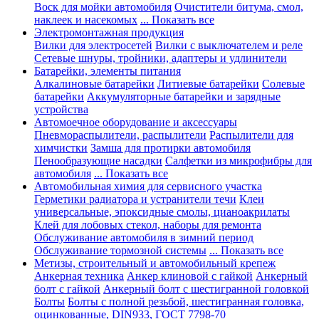
Воск для мойки автомобиля
Очистители битума, смол,
наклеек и насекомых
... Показать все
Электромонтажная продукция
Вилки для электросетей
Вилки с выключателем и реле
Сетевые шнуры, тройники, адаптеры и удлинители
Батарейки, элементы питания
Алкалиновые батарейки
Литиевые батарейки
Солевые
батарейки
Аккумуляторные батарейки и зарядные
устройства
Автомоечное оборудование и аксессуары
Пневмораспылители, распылители
Распылители для
химчистки
Замша для протирки автомобиля
Пенообразующие насадки
Салфетки из микрофибры для
автомобиля
... Показать все
Автомобильная химия для сервисного участка
Герметики радиатора и устранители течи
Клеи
универсальные, эпоксидные смолы, цианоакрилаты
Клей для лобовых стекол, наборы для ремонта
Обслуживание автомобиля в зимний период
Обслуживание тормозной системы
... Показать все
Метизы, строительный и автомобильный крепеж
Анкерная техника
Анкер клиновой с гайкой
Анкерный
болт с гайкой
Анкерный болт с шестигранной головкой
Болты
Болты с полной резьбой, шестигранная головка,
оцинкованные, DIN933, ГОСТ 7798-70