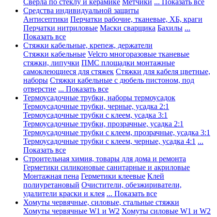
Сверла по стеклу и керамике
Метчики
... Показать все
Средства индивидуальной защиты
Антисептики
Перчатки рабочие, тканевые, ХБ, краги
Перчатки нитриловые
Маски сварщика
Бахилы
...
Показать все
Стяжки кабельные, крепеж, держатели
Стяжки кабельные
Velcro многоразовые тканевые
стяжки, липучки
ПМС площадки монтажные
самоклеющиеся для стяжек
Стяжки для кабеля цветные,
наборы
Стяжки кабельные с дюбель пистоном, под
отверстие
... Показать все
Термоусадочные трубки, наборы термоусадок
Термоусадочные трубки, черные, усадка 2:1
Термоусадочные трубки с клеем, усадка 3:1
Термоусадочные трубки, прозрачные, усадка 2:1
Термоусадочные трубки с клеем, прозрачные, усадка 3:1
Термоусадочные трубки с клеем, черные, усадка 4:1
...
Показать все
Строительная химия, товары для дома и ремонта
Герметики силиконовые санитарные и акриловые
Монтажная пена
Герметики клеевые
Клей
полиуретановый
Очистители, обезжириватели,
удалители краски и клея
... Показать все
Хомуты червячные, силовые, стальные стяжки
Хомуты червячные W1 и W2
Хомуты силовые W1 и W2