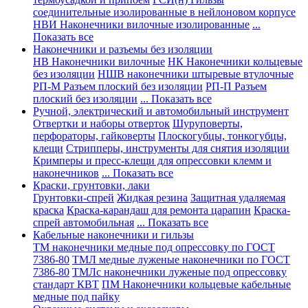
соединительные изолированные в нейлоновом корпусе
НВИ Наконечники вилочные изолированные
...
Показать все
Наконечники и разъемы без изоляции
НВ Наконечники вилочные
НК Наконечники кольцевые
без изоляции
НШВ наконечники штыревые втулочные
РП-М Разъем плоский без изоляции
РП-П Разъем
плоский без изоляции
... Показать все
Ручной, электрический и автомобильный инструмент
Отвертки и наборы отверток
Шуруповерты,
перфораторы, гайковерты
Плоскогубцы, тонкогубцы,
клещи
Стрипперы, инструменты для снятия изоляции
Кримперы и пресс-клещи для опрессовки клемм и
наконечников
... Показать все
Краски, грунтовки, лаки
Грунтовки-спрей
Жидкая резина
Защитная удаляемая
краска
Краска-карандаш для ремонта царапин
Краска-
спрей автомобильная
... Показать все
Кабельные наконечники и гильзы
ТМ наконечники медные под опрессовку по ГОСТ
7386-80
ТМЛ медные луженые наконечники по ГОСТ
7386-80
ТМЛс наконечники луженые под опрессовку
стандарт КВТ
ПМ Наконечники кольцевые кабельные
медные под пайку