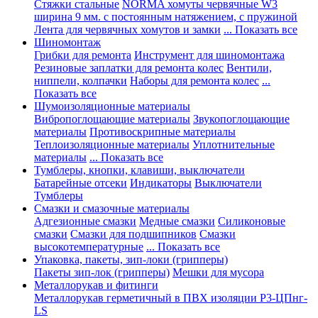
Стяжки стальные
NORMA хомуты червячные W3
ширина 9 мм. с постоянным натяжением, с пружиной
Лента для червячных хомутов и замки
... Показать все
Шиномонтаж
Грибки для ремонта
Инструмент для шиномонтажа
Резиновые заплатки для ремонта колес
Вентили,
ниппели, колпачки
Наборы для ремонта колес
...
Показать все
Шумоизоляционные материалы
Вибропоглощающие материалы
Звукопоглощающие
материалы
Противоскрипные материалы
Теплоизоляционные материалы
Уплотнительные
материалы
... Показать все
Тумблеры, кнопки, клавиши, выключатели
Батарейные отсеки
Индикаторы
Выключатели
Тумблеры
Смазки и смазочные материалы
Адгезионные смазки
Медные смазки
Силиконовые
смазки
Смазки для подшипников
Смазки
высокотемпературные
... Показать все
Упаковка, пакеты, зип-локи (грипперы)
Пакеты зип-лок (грипперы)
Мешки для мусора
Металлорукав и фитинги
Металлорукав герметичный в ПВХ изоляции Р3-ЦПнг-
LS