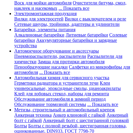
Воск для мойки автомобиля
Очистители битума, смол,
наклеек и насекомых
... Показать все
Электромонтажная продукция
Вилки для электросетей
Вилки с выключателем и реле
Сетевые шнуры, тройники, адаптеры и удлинители
Батарейки, элементы питания
Алкалиновые батарейки
Литиевые батарейки
Солевые
батарейки
Аккумуляторные батарейки и зарядные
устройства
Автомоечное оборудование и аксессуары
Пневмораспылители, распылители
Распылители для
химчистки
Замша для протирки автомобиля
Пенообразующие насадки
Салфетки из микрофибры для
автомобиля
... Показать все
Автомобильная химия для сервисного участка
Герметики радиатора и устранители течи
Клеи
универсальные, эпоксидные смолы, цианоакрилаты
Клей для лобовых стекол, наборы для ремонта
Обслуживание автомобиля в зимний период
Обслуживание тормозной системы
... Показать все
Метизы, строительный и автомобильный крепеж
Анкерная техника
Анкер клиновой с гайкой
Анкерный
болт с гайкой
Анкерный болт с шестигранной головкой
Болты
Болты с полной резьбой, шестигранная головка,
оцинкованные, DIN933, ГОСТ 7798-70