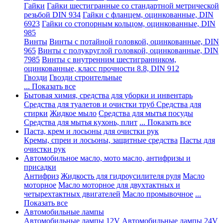
Гайки
Гайки шестигранные со стандартной метрической
резьбой DIN 934
Гайки с фланцем, оцинкованные, DIN
6923
Гайки со стопорным кольцом, оцинкованные, DIN
985
Винты
Винты с потайной головкой, оцинкованные, DIN
965
Винты с полукруглой головкой, оцинкованные, DIN
7985
Винты с внутренним шестигранником,
оцинкованные, класс прочности 8.8, DIN 912
Гвозди
Гвозди строительные
... Показать все
Бытовая химия, средства для уборки и инвентарь
Средства для туалетов и очистки труб
Средства для
стирки
Жидкое мыло
Средства для мытья посуды
Средства для мытья кухонь, плит
... Показать все
Паста, крем и лосьоны для очистки рук
Кремы, спреи и лосьоны, защитные средства
Пасты для
очистки рук
Автомобильное масло, мото масло, антифризы и
присадки
Антифриз
Жидкость для гидроусилителя руля
Масло
моторное
Масло моторное для двухтактных и
четырехтактных двигателей
Масло промывочное
...
Показать все
Автомобильные лампы
Автомобильные лампы 12V
Автомобильные лампы 24V