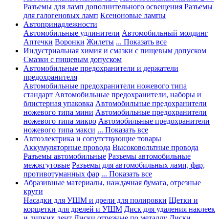
Разъемы для ламп дополнительного освещения
Разъемы
для галогеновых ламп
Ксеноновые лампы
Автопринадлежности
Автомобильные удлинители
Автомобильный молдинг
Аптечки
Воронки
Жилеты
... Показать все
Индустриальная химия и смазки с пищевым допуском
Смазки с пищевым допуском
Автомобильные предохранители и держатели
предохранителя
Автомобильные предохранители ножевого типа
стандарт
Автомобильные предохранители, наборы и
блистерная упаковка
Автомобильные предохранители
ножевого типа мини
Автомобильные предохранители
ножевого типа микро
Автомобильные предохранители
ножевого типа макси
... Показать все
Автоэлектрика и сопутствующие товары
Аккумуляторные провода
Высоковольтные провода
Разъемы автомобильные
Разъемы автомобильные
межжгутовые
Разъемы для автомобильных ламп, фар,
противотуманных фар
... Показать все
Абразивные материалы, наждачная бумага, отрезные
круги
Насадки для УШМ и дрели для полировки
Щетки и
корщетки для дрелей и УШМ
Диск для удаления наклеек
и липких лент
Диски отрезные по металлу
Диски