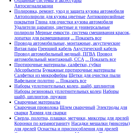
Охранные системы и аксессуары
Автосигнализации
Полировка, ремонт, уход и защита кузова автомобиля
Автополироли для кузова цветные
Антикоррозийные
покрытия
Глина для очистки кузова автомобиля
Удалители царапин, цветные и универсальные
полироли
Мерные емкости, система смешивания красок,
лопатки для размешивания
... Показать все
Провода автомобильные, монтажные, акустические
Витая пара
Греющий кабель
Акустический кабель
Провод автомобильный медный, ПГВА
Провод
автомобильный монтажный, CCA
... Показать все
Протирочные материалы, салфетки, губки
Абсорбьенты
Бумажные протирочные материалы
Салфетки из микрофибры
Щетки для очистки пыли
Вафельное полотно
... Показать все
Наборы уплотнительных колец, шайб, шплинтов
Наборы резиновых уплотнительных колец
Наборы
шайб, шплинтов, пружин
Сварочные материалы
Сварочная проволока
Шлем сварочный
Электроды для
сварки
Химия для сварки
Сверла, полотна, плашки, метчики, миксеры для дрелей
Коронки по керамограниту
Насадки мешалки (миксеры)
для дрелей
Оснастка и приспособления для дрелей