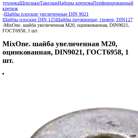
техника
Шпильки
Такелаж
Наборы крепежа
Перфорированный
крепеж
-
Шайбы плоские увеличенные DIN 9021
Шайбы плоские DIN 125
Шайбы пружинные, гровер, DIN127
-
MixOne. шайба увеличенная М20, оцинкованная, DIN9021,
ГОСТ6958, 1 шт.
MixOne. шайба увеличенная М20,
оцинкованная, DIN9021, ГОСТ6958, 1
шт.