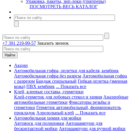
Упаковка, пакеты, зип-локи (грипперы)
ПОСМОТРЕТЬ ВЕСЬ КАТАЛОГ
+7 391 219-99-57
Заказать звонок
Акции
Автомобильная гофра, оплетки для кабеля, кембрик
Автомобильная гофра без разреза
Автомобильная гофра
с разрезом
Бандаж спиральный
Гибкая оплетка (змеиная
кожа)
ПВХ кембрик
... Показать все
Клей, клеевые составы, герметики
Клей-герметик для лобовых стекол и химия
Анаэробные
автомобильные герметики
Фиксаторы резьбы и
герметики
Герметик автомобильный, формирователь
прокладок
Аэрозольный клей
... Показать все
Автомобильная химия для мойки
Автовоск для полировки
Автошампуни для
бесконтактной мойки
Автошампуни для ручной мойки