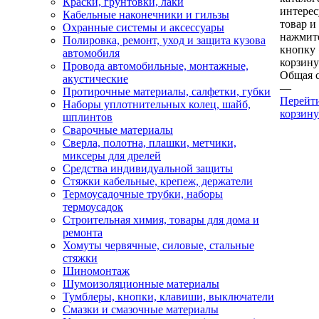
Краски, грунтовки, лаки
интере
Кабельные наконечники и гильзы
товар и
Охранные системы и аксессуары
нажмит
Полировка, ремонт, уход и защита кузова
кнопку
автомобиля
корзину
Провода автомобильные, монтажные,
Общая 
акустические
—
Протирочные материалы, салфетки, губки
Перейт
Наборы уплотнительных колец, шайб,
корзину
шплинтов
Сварочные материалы
Сверла, полотна, плашки, метчики,
миксеры для дрелей
Средства индивидуальной защиты
Стяжки кабельные, крепеж, держатели
Термоусадочные трубки, наборы
термоусадок
Строительная химия, товары для дома и
ремонта
Хомуты червячные, силовые, стальные
стяжки
Шиномонтаж
Шумоизоляционные материалы
Тумблеры, кнопки, клавиши, выключатели
Смазки и смазочные материалы