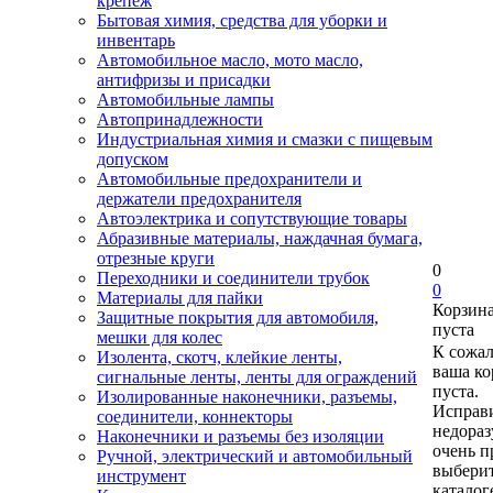
крепеж
Бытовая химия, средства для уборки и
инвентарь
Автомобильное масло, мото масло,
антифризы и присадки
Автомобильные лампы
Автопринадлежности
Индустриальная химия и смазки с пищевым
допуском
Автомобильные предохранители и
держатели предохранителя
Автоэлектрика и сопутствующие товары
Абразивные материалы, наждачная бумага,
отрезные круги
0
Переходники и соединители трубок
0
Материалы для пайки
Корзин
Защитные покрытия для автомобиля,
пуста
мешки для колес
К сожа
Изолента, скотч, клейкие ленты,
ваша ко
сигнальные ленты, ленты для ограждений
пуста.
Изолированные наконечники, разъемы,
Исправи
соединители, коннекторы
недора
Наконечники и разъемы без изоляции
очень п
Ручной, электрический и автомобильный
выберит
инструмент
каталог