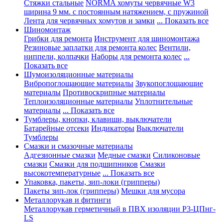
Стяжки стальные
NORMA хомуты червячные W3
ширина 9 мм. с постоянным натяжением, с пружиной
Лента для червячных хомутов и замки
... Показать все
Шиномонтаж
Грибки для ремонта
Инструмент для шиномонтажа
Резиновые заплатки для ремонта колес
Вентили,
ниппели, колпачки
Наборы для ремонта колес
...
Показать все
Шумоизоляционные материалы
Вибропоглощающие материалы
Звукопоглощающие
материалы
Противоскрипные материалы
Теплоизоляционные материалы
Уплотнительные
материалы
... Показать все
Тумблеры, кнопки, клавиши, выключатели
Батарейные отсеки
Индикаторы
Выключатели
Тумблеры
Смазки и смазочные материалы
Адгезионные смазки
Медные смазки
Силиконовые
смазки
Смазки для подшипников
Смазки
высокотемпературные
... Показать все
Упаковка, пакеты, зип-локи (грипперы)
Пакеты зип-лок (грипперы)
Мешки для мусора
Металлорукав и фитинги
Металлорукав герметичный в ПВХ изоляции Р3-ЦПнг-
LS