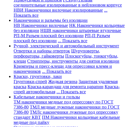
соединительные изолированные в нейлоновом корпусе
НВИ Наконечники вилочные изолированные
...
Показать все
Наконечники и разъемы без изоляции
НВ Наконечники вилочные
НК Наконечники кольцевые
без изоляции
НШВ наконечники штыревые втулочные
РП-М Разъем плоский без изоляции
РП-П Разъем
плоский без изоляции
... Показать все
Ручной, электрический и автомобильный инструмент
Отвертки и наборы отверток
Шуруповерты,
перфораторы, гайковерты
Плоскогубцы, тонкогубцы,
клещи
Стрипперы, инструменты для снятия изоляции
Кримперы и пресс-клещи для опрессовки клемм и
наконечников
... Показать все
Краски, грунтовки, лаки
Грунтовки-спрей
Жидкая резина
Защитная удаляемая
краска
Краска-карандаш для ремонта царапин
Краска-
спрей автомобильная
... Показать все
Кабельные наконечники и гильзы
ТМ наконечники медные под опрессовку по ГОСТ
7386-80
ТМЛ медные луженые наконечники по ГОСТ
7386-80
ТМЛс наконечники луженые под опрессовку
стандарт КВТ
ПМ Наконечники кольцевые кабельные
медные под пайку