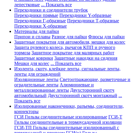
лепестковые
... Показать все
Переходники и соединители трубок
Переходники прямые
Переходники Y-образные
Переходники Г-образные
Переходники Т-образные
Переходники Х-образные
Материалы для пайки
Припои и сплавы
Разное для пайки
Флюсы для пайки
Защитные покрытия для автомобиля, мешки для колес
Защита рулевого колеса, рычагов КПП и ручного
тормоза
Защитное покрытие для малярных работ
Защитные коврики
Защитные накидки на сидения
Мешки для колес
... Показать все
Изолента, скотч, клейкие ленты, сигнальные ленты,
ленты для ограждений
Изоляционные ленты
Светоотражающие, разметочные и
оградительные ленты
Алюминиевые и
металлизированные ленты
Двухсторонний скотч
автомобильный
Двухсторонний скотч монтажный
...
Показать все
Изолированные наконечники, разъемы, соединители,
коннекторы
ГСИ Гильзы соединительные изолированные
ГСИ-Т
Гильзы соединительные в термоусадочной изоляции
ГСИ-ТП Гильзы соединительные изолированный с
термоусадкой и припоем
ГСИ(н) Гильзы