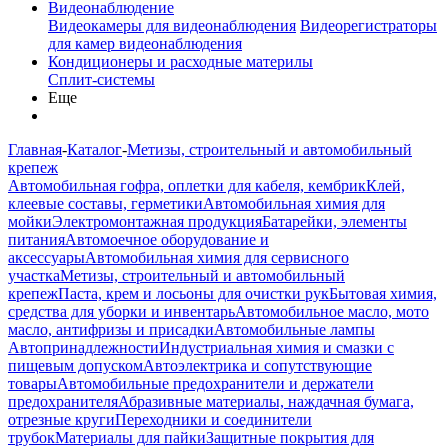
Видеонаблюдение
Видеокамеры для видеонаблюдения
Видеорегистраторы
для камер видеонаблюдения
Кондиционеры и расходные материлы
Сплит-системы
Еще
Главная
-
Каталог
-
Метизы, строительный и автомобильный
крепеж
Автомобильная гофра, оплетки для кабеля, кембрик
Клей,
клеевые составы, герметики
Автомобильная химия для
мойки
Электромонтажная продукция
Батарейки, элементы
питания
Автомоечное оборудование и
аксессуары
Автомобильная химия для сервисного
участка
Метизы, строительный и автомобильный
крепеж
Паста, крем и лосьоны для очистки рук
Бытовая химия,
средства для уборки и инвентарь
Автомобильное масло, мото
масло, антифризы и присадки
Автомобильные лампы
Автопринадлежности
Индустриальная химия и смазки с
пищевым допуском
Автоэлектрика и сопутствующие
товары
Автомобильные предохранители и держатели
предохранителя
Абразивные материалы, наждачная бумага,
отрезные круги
Переходники и соединители
трубок
Материалы для пайки
Защитные покрытия для