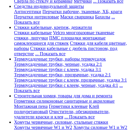
Сверла по стеклу и керамике
Метчики
... Показать все
Средства индивидуальной защиты
Антисептики
Перчатки рабочие, тканевые, ХБ, краги
Перчатки нитриловые
Маски сварщика
Бахилы
...
Показать все
Стяжки кабельные, крепеж, держатели
Стяжки кабельные
Velcro многоразовые тканевые
стяжки, липучки
ПМС площадки монтажные
самоклеющиеся для стяжек
Стяжки для кабеля цветные,
наборы
Стяжки кабельные с дюбель пистоном, под
отверстие
... Показать все
Термоусадочные трубки, наборы термоусадок
Термоусадочные трубки, черные, усадка 2:1
Термоусадочные трубки с клеем, усадка 3:1
Термоусадочные трубки, прозрачные, усадка 2:1
Термоусадочные трубки с клеем, прозрачные, усадка 3:1
Термоусадочные трубки с клеем, черные, усадка 4:1
...
Показать все
Строительная химия, товары для дома и ремонта
Герметики силиконовые санитарные и акриловые
Монтажная пена
Герметики клеевые
Клей
полиуретановый
Очистители, обезжириватели,
удалители краски и клея
... Показать все
Хомуты червячные, силовые, стальные стяжки
Хомуты червячные W1 и W2
Хомуты силовые W1 и W2