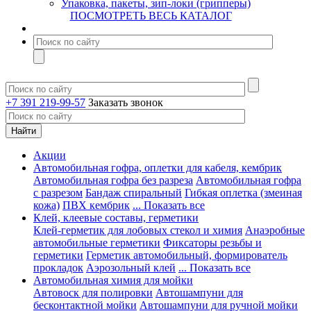
Упаковка, пакеты, зип-локи (грипперы)
ПОСМОТРЕТЬ ВЕСЬ КАТАЛОГ
+7 391 219-99-57
Заказать звонок
Акции
Автомобильная гофра, оплетки для кабеля, кембрик
Автомобильная гофра без разреза
Автомобильная гофра
с разрезом
Бандаж спиральный
Гибкая оплетка (змеиная
кожа)
ПВХ кембрик
... Показать все
Клей, клеевые составы, герметики
Клей-герметик для лобовых стекол и химия
Анаэробные
автомобильные герметики
Фиксаторы резьбы и
герметики
Герметик автомобильный, формирователь
прокладок
Аэрозольный клей
... Показать все
Автомобильная химия для мойки
Автовоск для полировки
Автошампуни для
бесконтактной мойки
Автошампуни для ручной мойки