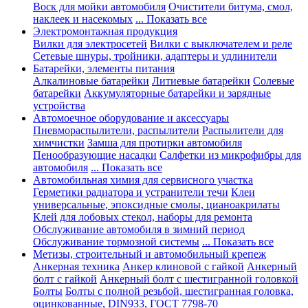
Воск для мойки автомобиля
Очистители битума, смол,
наклеек и насекомых
... Показать все
Электромонтажная продукция
Вилки для электросетей
Вилки с выключателем и реле
Сетевые шнуры, тройники, адаптеры и удлинители
Батарейки, элементы питания
Алкалиновые батарейки
Литиевые батарейки
Солевые
батарейки
Аккумуляторные батарейки и зарядные
устройства
Автомоечное оборудование и аксессуары
Пневмораспылители, распылители
Распылители для
химчистки
Замша для протирки автомобиля
Пенообразующие насадки
Салфетки из микрофибры для
автомобиля
... Показать все
Автомобильная химия для сервисного участка
Герметики радиатора и устранители течи
Клеи
универсальные, эпоксидные смолы, цианоакрилаты
Клей для лобовых стекол, наборы для ремонта
Обслуживание автомобиля в зимний период
Обслуживание тормозной системы
... Показать все
Метизы, строительный и автомобильный крепеж
Анкерная техника
Анкер клиновой с гайкой
Анкерный
болт с гайкой
Анкерный болт с шестигранной головкой
Болты
Болты с полной резьбой, шестигранная головка,
оцинкованные, DIN933, ГОСТ 7798-70