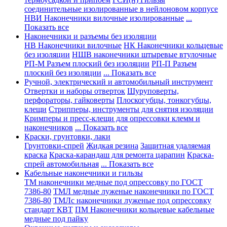
соединительные изолированные в нейлоновом корпусе
НВИ Наконечники вилочные изолированные
...
Показать все
Наконечники и разъемы без изоляции
НВ Наконечники вилочные
НК Наконечники кольцевые
без изоляции
НШВ наконечники штыревые втулочные
РП-М Разъем плоский без изоляции
РП-П Разъем
плоский без изоляции
... Показать все
Ручной, электрический и автомобильный инструмент
Отвертки и наборы отверток
Шуруповерты,
перфораторы, гайковерты
Плоскогубцы, тонкогубцы,
клещи
Стрипперы, инструменты для снятия изоляции
Кримперы и пресс-клещи для опрессовки клемм и
наконечников
... Показать все
Краски, грунтовки, лаки
Грунтовки-спрей
Жидкая резина
Защитная удаляемая
краска
Краска-карандаш для ремонта царапин
Краска-
спрей автомобильная
... Показать все
Кабельные наконечники и гильзы
ТМ наконечники медные под опрессовку по ГОСТ
7386-80
ТМЛ медные луженые наконечники по ГОСТ
7386-80
ТМЛс наконечники луженые под опрессовку
стандарт КВТ
ПМ Наконечники кольцевые кабельные
медные под пайку