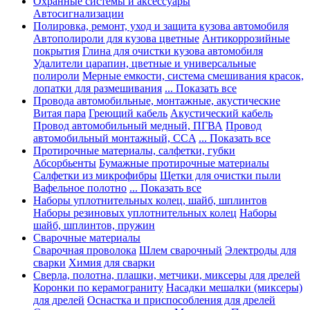
Охранные системы и аксессуары
Автосигнализации
Полировка, ремонт, уход и защита кузова автомобиля
Автополироли для кузова цветные
Антикоррозийные
покрытия
Глина для очистки кузова автомобиля
Удалители царапин, цветные и универсальные
полироли
Мерные емкости, система смешивания красок,
лопатки для размешивания
... Показать все
Провода автомобильные, монтажные, акустические
Витая пара
Греющий кабель
Акустический кабель
Провод автомобильный медный, ПГВА
Провод
автомобильный монтажный, CCA
... Показать все
Протирочные материалы, салфетки, губки
Абсорбьенты
Бумажные протирочные материалы
Салфетки из микрофибры
Щетки для очистки пыли
Вафельное полотно
... Показать все
Наборы уплотнительных колец, шайб, шплинтов
Наборы резиновых уплотнительных колец
Наборы
шайб, шплинтов, пружин
Сварочные материалы
Сварочная проволока
Шлем сварочный
Электроды для
сварки
Химия для сварки
Сверла, полотна, плашки, метчики, миксеры для дрелей
Коронки по керамограниту
Насадки мешалки (миксеры)
для дрелей
Оснастка и приспособления для дрелей