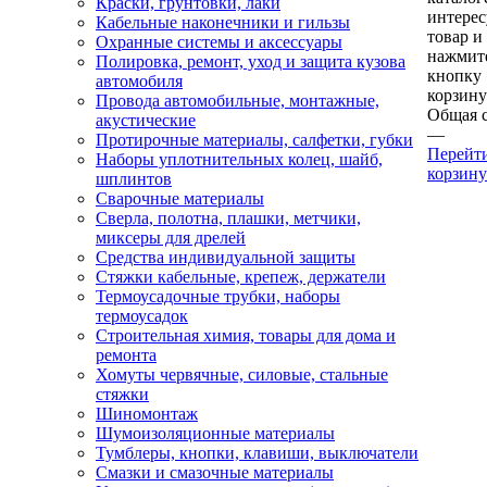
Краски, грунтовки, лаки
интере
Кабельные наконечники и гильзы
товар и
Охранные системы и аксессуары
нажмит
Полировка, ремонт, уход и защита кузова
кнопку
автомобиля
корзину
Провода автомобильные, монтажные,
Общая 
акустические
—
Протирочные материалы, салфетки, губки
Перейт
Наборы уплотнительных колец, шайб,
корзину
шплинтов
Сварочные материалы
Сверла, полотна, плашки, метчики,
миксеры для дрелей
Средства индивидуальной защиты
Стяжки кабельные, крепеж, держатели
Термоусадочные трубки, наборы
термоусадок
Строительная химия, товары для дома и
ремонта
Хомуты червячные, силовые, стальные
стяжки
Шиномонтаж
Шумоизоляционные материалы
Тумблеры, кнопки, клавиши, выключатели
Смазки и смазочные материалы