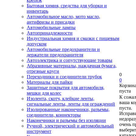
крепеж
Бытовая химия, средства для уборки и
инвентарь
Автомобильное масло, мото масло,
антифризы и присадки
Автомобильные лампы
Автопринадлежности
Индустриальная химия и смазки с пищевым
допуском
Автомобильные предохранители и
держатели предохранителя
Автоэлектрика и сопутствующие товары
Абразивные материалы, наждачная бумага,
отрезные круги
0
Переходники и соединители трубок
0
Материалы для пайки
Корзин
Защитные покрытия для автомобиля,
пуста
мешки для колес
К сожа
Изолента, скотч, клейкие ленты,
ваша ко
сигнальные ленты, ленты для ограждений
пуста.
Изолированные наконечники, разъемы,
Исправи
соединители, коннекторы
недора
Наконечники и разъемы без изоляции
очень п
Ручной, электрический и автомобильный
выберит
инструмент
каталог