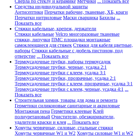
Сверла по стеклу и керамике
Метчики
... Показать все
Средства индивидуальной защиты
Антисептики
Перчатки рабочие, тканевые, ХБ, краги
Перчатки нитриловые
Маски сварщика
Бахилы
...
Показать все
Стяжки кабельные, крепеж, держатели
Стяжки кабельные
Velcro многоразовые тканевые
стяжки, липучки
ПМС площадки монтажные
самоклеющиеся для стяжек
Стяжки для кабеля цветные,
наборы
Стяжки кабельные с дюбель пистоном, под
отверстие
... Показать все
Термоусадочные трубки, наборы термоусадок
Термоусадочные трубки, черные, усадка 2:1
Термоусадочные трубки с клеем, усадка 3:1
Термоусадочные трубки, прозрачные, усадка 2:1
Термоусадочные трубки с клеем, прозрачные, усадка 3:1
Термоусадочные трубки с клеем, черные, усадка 4:1
...
Показать все
Строительная химия, товары для дома и ремонта
Герметики силиконовые санитарные и акриловые
Монтажная пена
Герметики клеевые
Клей
полиуретановый
Очистители, обезжириватели,
удалители краски и клея
... Показать все
Хомуты червячные, силовые, стальные стяжки
Хомуты червячные W1 и W2
Хомуты силовые W1 и W2