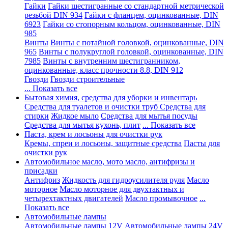
Гайки
Гайки шестигранные со стандартной метрической
резьбой DIN 934
Гайки с фланцем, оцинкованные, DIN
6923
Гайки со стопорным кольцом, оцинкованные, DIN
985
Винты
Винты с потайной головкой, оцинкованные, DIN
965
Винты с полукруглой головкой, оцинкованные, DIN
7985
Винты с внутренним шестигранником,
оцинкованные, класс прочности 8.8, DIN 912
Гвозди
Гвозди строительные
... Показать все
Бытовая химия, средства для уборки и инвентарь
Средства для туалетов и очистки труб
Средства для
стирки
Жидкое мыло
Средства для мытья посуды
Средства для мытья кухонь, плит
... Показать все
Паста, крем и лосьоны для очистки рук
Кремы, спреи и лосьоны, защитные средства
Пасты для
очистки рук
Автомобильное масло, мото масло, антифризы и
присадки
Антифриз
Жидкость для гидроусилителя руля
Масло
моторное
Масло моторное для двухтактных и
четырехтактных двигателей
Масло промывочное
...
Показать все
Автомобильные лампы
Автомобильные лампы 12V
Автомобильные лампы 24V