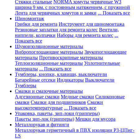
Стяжки стальные
NORMA хомуты червячные W3
ширина 9 мм. с постоянным натяжением, с пружиной
Лента для червячных хомутов и замки
... Показать все
Шиномонтаж
Грибки для ремонта
Инструмент для шиномонтажа
Резиновые заплатки для ремонта колес
Вентили,
ниппели, колпачки
Наборы для ремонта колес
...
Показать все
Шумоизоляционные материалы
Вибропоглощающие материалы
Звукопоглощающие
материалы
Противоскрипные материалы
Теплоизоляционные материалы
Уплотнительные
материалы
... Показать все
Тумблеры, кнопки, клавиши, выключатели
Батарейные отсеки
Индикаторы
Выключатели
Тумблеры
Смазки и смазочные материалы
Адгезионные смазки
Медные смазки
Силиконовые
смазки
Смазки для подшипников
Смазки
высокотемпературные
... Показать все
Упаковка, пакеты, зип-локи (грипперы)
Пакеты зип-лок (грипперы)
Мешки для мусора
Металлорукав и фитинги
Металлорукав герметичный в ПВХ изоляции Р3-ЦПнг-
LS