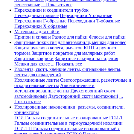
лепестковые
... Показать все
Переходники и соединители трубок
Переходники прямые
Переходники Y-образные
Переходники Г-образные
Переходники Т-образные
Переходники Х-образные
Материалы для пайки
Припои и сплавы
Разное для пайки
Флюсы для пайки
Защитные покрытия для автомобиля, мешки для колес
Защита рулевого колеса, рычагов КПП и ручного
тормоза
Защитное покрытие для малярных работ
Защитные коврики
Защитные накидки на сидения
Мешки для колес
... Показать все
Изолента, скотч, клейкие ленты, сигнальные ленты,
ленты для ограждений
Изоляционные ленты
Светоотражающие, разметочные и
оградительные ленты
Алюминиевые и
металлизированные ленты
Двухсторонний скотч
автомобильный
Двухсторонний скотч монтажный
...
Показать все
Изолированные наконечники, разъемы, соединители,
коннекторы
ГСИ Гильзы соединительные изолированные
ГСИ-Т
Гильзы соединительные в термоусадочной изоляции
ГСИ-ТП Гильзы соединительные изолированный с
термоусадкой и припоем
ГСИ(н) Гильзы