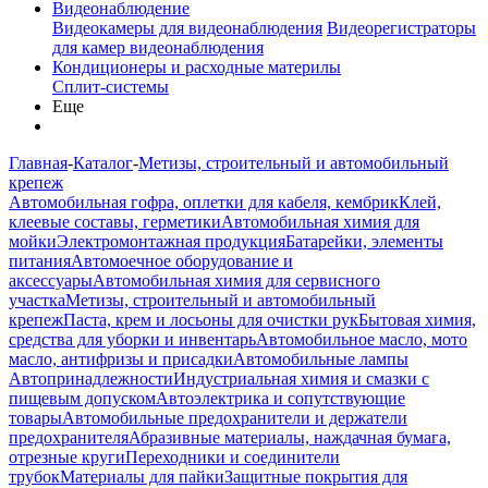
Видеонаблюдение
Видеокамеры для видеонаблюдения
Видеорегистраторы
для камер видеонаблюдения
Кондиционеры и расходные материлы
Сплит-системы
Еще
Главная
-
Каталог
-
Метизы, строительный и автомобильный
крепеж
Автомобильная гофра, оплетки для кабеля, кембрик
Клей,
клеевые составы, герметики
Автомобильная химия для
мойки
Электромонтажная продукция
Батарейки, элементы
питания
Автомоечное оборудование и
аксессуары
Автомобильная химия для сервисного
участка
Метизы, строительный и автомобильный
крепеж
Паста, крем и лосьоны для очистки рук
Бытовая химия,
средства для уборки и инвентарь
Автомобильное масло, мото
масло, антифризы и присадки
Автомобильные лампы
Автопринадлежности
Индустриальная химия и смазки с
пищевым допуском
Автоэлектрика и сопутствующие
товары
Автомобильные предохранители и держатели
предохранителя
Абразивные материалы, наждачная бумага,
отрезные круги
Переходники и соединители
трубок
Материалы для пайки
Защитные покрытия для