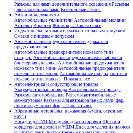
Разъемы для ламп дополнительного освещения
Разъемы
для галогеновых ламп
Ксеноновые лампы
Автопринадлежности
Автомобильные удлинители
Автомобильный молдинг
Аптечки
Воронки
Жилеты
... Показать все
Индустриальная химия и смазки с пищевым допуском
Смазки с пищевым допуском
Автомобильные предохранители и держатели
предохранителя
Автомобильные предохранители ножевого типа
стандарт
Автомобильные предохранители, наборы и
блистерная упаковка
Автомобильные предохранители
ножевого типа мини
Автомобильные предохранители
ножевого типа микро
Автомобильные предохранители
ножевого типа макси
... Показать все
Автоэлектрика и сопутствующие товары
Аккумуляторные провода
Высоковольтные провода
Разъемы автомобильные
Разъемы автомобильные
межжгутовые
Разъемы для автомобильных ламп, фар,
противотуманных фар
... Показать все
Абразивные материалы, наждачная бумага, отрезные
круги
Насадки для УШМ и дрели для полировки
Щетки и
корщетки для дрелей и УШМ
Диск для удаления наклеек
и липких лент
Диски отрезные по металлу
Диски