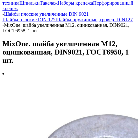
техника
Шпильки
Такелаж
Наборы крепежа
Перфорированный
крепеж
-
Шайбы плоские увеличенные DIN 9021
Шайбы плоские DIN 125
Шайбы пружинные, гровер, DIN127
-
MixOne. шайба увеличенная М12, оцинкованная, DIN9021,
ГОСТ6958, 1 шт.
MixOne. шайба увеличенная М12,
оцинкованная, DIN9021, ГОСТ6958, 1
шт.