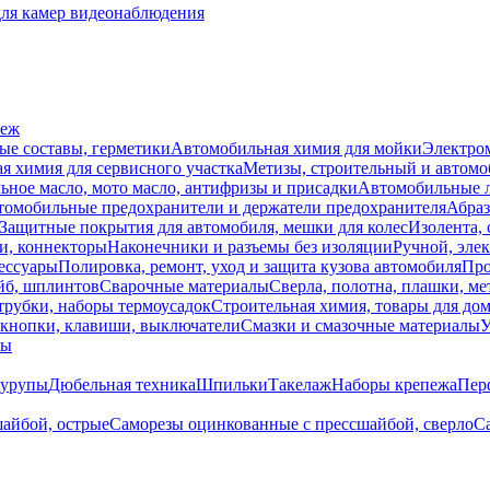
для камер видеонаблюдения
пеж
ые составы, герметики
Автомобильная химия для мойки
Электро
я химия для сервисного участка
Метизы, строительный и автом
ное масло, мото масло, антифризы и присадки
Автомобильные
томобильные предохранители и держатели предохранителя
Абраз
Защитные покрытия для автомобиля, мешки для колес
Изолента, 
и, коннекторы
Наконечники и разъемы без изоляции
Ручной, эле
ессуары
Полировка, ремонт, уход и защита кузова автомобиля
Про
йб, шплинтов
Сварочные материалы
Сверла, полотна, плашки, ме
трубки, наборы термоусадок
Строительная химия, товары для дом
 кнопки, клавиши, выключатели
Смазки и смазочные материалы
У
лы
урупы
Дюбельная техника
Шпильки
Такелаж
Наборы крепежа
Пер
айбой, острые
Саморезы оцинкованные с прессшайбой, сверло
Са