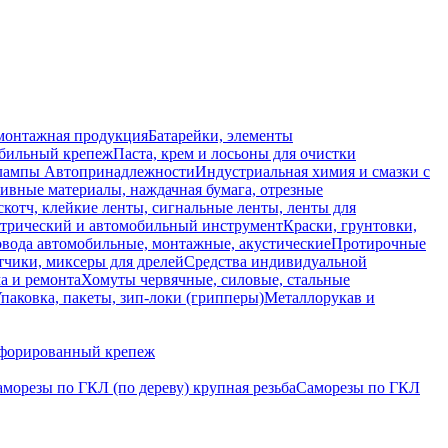
монтажная продукция
Батарейки, элементы
обильный крепеж
Паста, крем и лосьоны для очистки
 лампы
Автопринадлежности
Индустриальная химия и смазки с
ивные материалы, наждачная бумага, отрезные
скотч, клейкие ленты, сигнальные ленты, ленты для
ктрический и автомобильный инструмент
Краски, грунтовки,
вода автомобильные, монтажные, акустические
Протирочные
тчики, миксеры для дрелей
Средства индивидуальной
а и ремонта
Хомуты червячные, силовые, стальные
паковка, пакеты, зип-локи (грипперы)
Металлорукав и
форированный крепеж
морезы по ГКЛ (по дереву) крупная резьба
Саморезы по ГКЛ