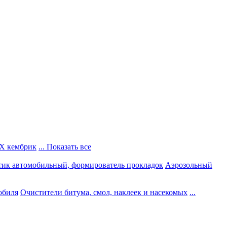
Х кембрик
... Показать все
тик автомобильный, формирователь прокладок
Аэрозольный
обиля
Очистители битума, смол, наклеек и насекомых
...