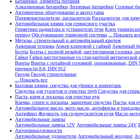
Батарейки, элементы питания
Алкалиновые батарейки
Литиевые батарейки
Солевые ба
Автомоечное оборудование и аксессуары
Пневмораспылители, распылители
Распылители для хим
Автомобильная химия для сервисного участка
Герметики радиатора и устранители течи
Клеи универсал
период
Обслуживание тормозной системы
... Показать вс
Метизы, строительный и автомобильный крепеж
Анкерная техника
Анкер клиновой с гайкой
Анкерный бо
Болты
Болты с полной резьбой, шестигранная головка, 
Гайки
Гайки шестигранные со стандартной метрической 
Винты
Винты с потайной головкой, оцинкованные, DIN 
прочности 8.8, DIN 912
Гвозди
Гвозди строительные
... Показать все
Бытовая химия, средства для уборки и инвентарь
Средства для туалетов и очистки труб
Средства для стир
Паста, крем и лосьоны для очистки рук
Кремы, спреи и лосьоны, защитные средства
Пасты для о
Автомобильное масло, мото масло, антифризы и присадк
Антифриз
Жидкость для гидроусилителя руля
Масло мото
Автомобильные лампы
Автомобильные лампы 12V
Автомобильные лампы 24V
Автопринадлежности
Автомобильные удлинители
Автомобильный молдинг
Ап