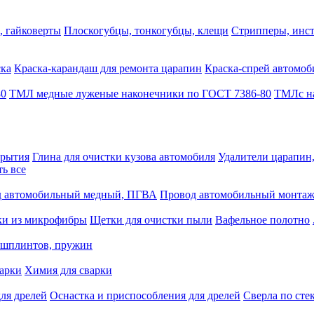
, гайковерты
Плоскогубцы, тонкогубцы, клещи
Стрипперы, инст
ска
Краска-карандаш для ремонта царапин
Краска-спрей автомоб
80
ТМЛ медные луженые наконечники по ГОСТ 7386-80
ТМЛс на
крытия
Глина для очистки кузова автомобиля
Удалители царапин
ть все
 автомобильный медный, ПГВА
Провод автомобильный монта
ки из микрофибры
Щетки для очистки пыли
Вафельное полотно
 шплинтов, пружин
варки
Химия для сварки
ля дрелей
Оснастка и приспособления для дрелей
Сверла по сте