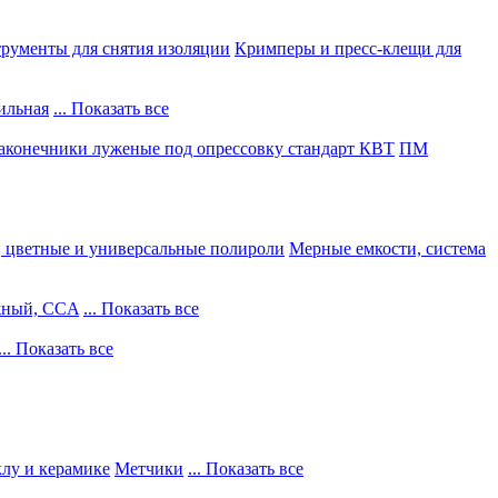
рументы для снятия изоляции
Кримперы и пресс-клещи для
ильная
... Показать все
конечники луженые под опрессовку стандарт КВТ
ПМ
, цветные и универсальные полироли
Мерные емкости, система
жный, CCA
... Показать все
... Показать все
клу и керамике
Метчики
... Показать все