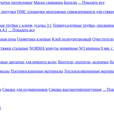
чатки нитриловые
Маски сварщика
Бахилы
... Показать все
, липучки
ПМС площадки монтажные самоклеющиеся для стяже
е трубки с клеем, усадка 3:1
Термоусадочные трубки, прозрачны
 4:1
... Показать все
ная пена
Герметики клеевые
Клей полиуретановый
Очистители,
тяжки стальные
NORMA хомуты червячные W3 ширина 9 мм. с 
овые заплатки для ремонта колес
Вентили, ниппели, колпачки
На
риалы
Противоскрипные материалы
Теплоизоляционные матери
и
Смазки для подшипников
Смазки высокотемпературные
... По
S