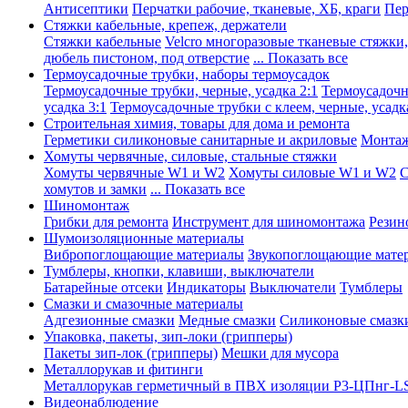
Антисептики
Перчатки рабочие, тканевые, ХБ, краги
Пер
Стяжки кабельные, крепеж, держатели
Стяжки кабельные
Velcro многоразовые тканевые стяжки
дюбель пистоном, под отверстие
... Показать все
Термоусадочные трубки, наборы термоусадок
Термоусадочные трубки, черные, усадка 2:1
Термоусадочны
усадка 3:1
Термоусадочные трубки с клеем, черные, усадка
Строительная химия, товары для дома и ремонта
Герметики силиконовые санитарные и акриловые
Монтаж
Хомуты червячные, силовые, стальные стяжки
Хомуты червячные W1 и W2
Хомуты силовые W1 и W2
С
хомутов и замки
... Показать все
Шиномонтаж
Грибки для ремонта
Инструмент для шиномонтажа
Резин
Шумоизоляционные материалы
Вибропоглощающие материалы
Звукопоглощающие мате
Тумблеры, кнопки, клавиши, выключатели
Батарейные отсеки
Индикаторы
Выключатели
Тумблеры
Смазки и смазочные материалы
Адгезионные смазки
Медные смазки
Силиконовые смазк
Упаковка, пакеты, зип-локи (грипперы)
Пакеты зип-лок (грипперы)
Мешки для мусора
Металлорукав и фитинги
Металлорукав герметичный в ПВХ изоляции Р3-ЦПнг-L
Видеонаблюдение