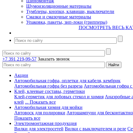
Шиномонтаж
Шумоизоляционные материалы
Тумблеры, кнопки, клавиши, выключатели
Смазки и смазочные материалы
Упаковка, пакеты, зип-локи (грипперы)
ПОСМОТРЕТЬ ВЕСЬ КА
+7 391 219-99-57
Заказать звонок
Акции
Автомобильная гофра, оплетки для кабеля, кембрик
Автомобильная гофра без разреза
Автомобильная гофра с
Клей, клеевые составы, герметики
Клей-герметик для лобовых стекол и химия
Анаэробные 
клей
... Показать все
Автомобильная химия для мойки
Автовоск для полировки
Автошампуни для бесконтактно
Показать все
Электромонтажная продукция
Вилки для электросетей
Вилки с выключателем и реле
Се