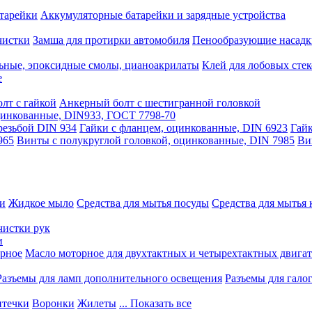
тарейки
Аккумуляторные батарейки и зарядные устройства
чистки
Замша для протирки автомобиля
Пенообразующие насадк
ьные, эпоксидные смолы, цианоакрилаты
Клей для лобовых стек
е
лт с гайкой
Анкерный болт с шестигранной головкой
оцинкованные, DIN933, ГОСТ 7798-70
резьбой DIN 934
Гайки с фланцем, оцинкованные, DIN 6923
Гайк
965
Винты с полукруглой головкой, оцинкованные, DIN 7985
Ви
ки
Жидкое мыло
Средства для мытья посуды
Средства для мытья 
чистки рук
и
рное
Масло моторное для двухтактных и четырехтактных двига
Разъемы для ламп дополнительного освещения
Разъемы для гало
течки
Воронки
Жилеты
... Показать все