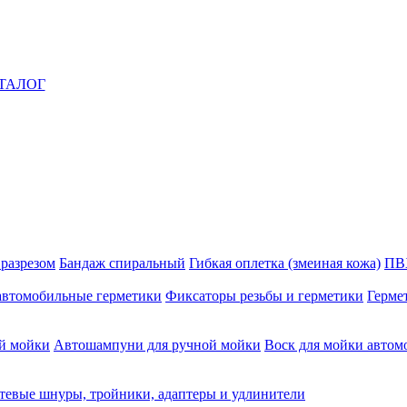
ТАЛОГ
 разрезом
Бандаж спиральный
Гибкая оплетка (змеиная кожа)
ПВ
автомобильные герметики
Фиксаторы резьбы и герметики
Герме
й мойки
Автошампуни для ручной мойки
Воск для мойки автом
тевые шнуры, тройники, адаптеры и удлинители