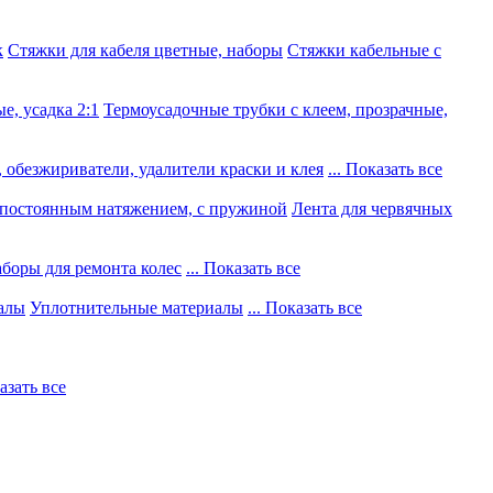
к
Стяжки для кабеля цветные, наборы
Стяжки кабельные с
е, усадка 2:1
Термоусадочные трубки с клеем, прозрачные,
 обезжириватели, удалители краски и клея
... Показать все
постоянным натяжением, с пружиной
Лента для червячных
боры для ремонта колес
... Показать все
алы
Уплотнительные материалы
... Показать все
казать все