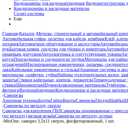
Видеокамеры для видеонаблюдения
Видеорегистраторы 
Кондиционеры и расходные материлы
Сплит-системы
Еще
Главная
-
Каталог
-
Метизы, строительный и автомобильный кре
Автомобильная гофра, оплетки для кабеля, кембрик
Клей, клеев
питания
Автомоечное оборудование и аксессуары
Автомобильна
рук
Бытовая химия, средства для уборки и инвентарь
Автомобиль
пищевым допуском
Автоэлектрика и сопутствующие товары
Ав
круги
Переходники и соединители трубок
Материалы для пайки
ограждений
Изолированные наконечники, разъемы, соединител
лаки
Кабельные наконечники и гильзы
Охранные системы и акс
материалы, салфетки, губки
Наборы уплотнительных колец, ша
защиты
Стяжки кабельные, крепеж, держатели
Термоусадочные 
стяжки
Шиномонтаж
Шумоизоляционные материалы
Тумблеры,
фитинги
Видеонаблюдение
Кондиционеры и расходные матери
-
Саморезы
Анкерная техника
Болты
Гайки
Винты
Саморезы
Гвозди
Шайбы
Ш
-
Саморезы по металлу, сверло
Саморезы для крепления ГВЛ
Саморезы оцинкованные с прессш
(по металлу) мелкая резьба
Саморезы по металлу, острые
-
MixOne. cаморез 3,5х11 сверло, фосфатированный, 1 шт.