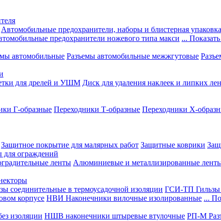
теля
Автомобильные предохранители, наборы и блистерная упаковк
втомобильные предохранители ножевого типа макси
... Показать
емы автомобильные
Разъемы автомобильные межжгутовые
Разъе
и
етки для дрелей и УШМ
Диск для удаления наклеек и липких ле
ики Г-образные
Переходники Т-образные
Переходники Х-образ
Защитное покрытие для малярных работ
Защитные коврики
Защ
ы для ограждений
оградительные ленты
Алюминиевые и металлизированные лент
ннекторы
зы соединительные в термоусадочной изоляции
ГСИ-ТП Гильзы 
овом корпусе
НВИ Наконечники вилочные изолированные
... П
ез изоляции
НШВ наконечники штыревые втулочные
РП-М Раз