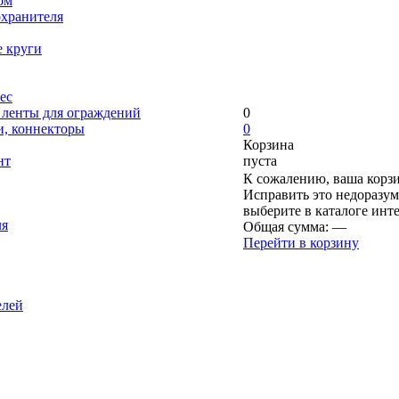
ом
охранителя
е круги
ес
, ленты для ограждений
0
и, коннекторы
0
Корзина
нт
пуста
К сожалению, ваша корзи
Исправить это недоразум
выберите в каталоге инт
ля
Общая сумма:
—
Перейти в корзину
елей