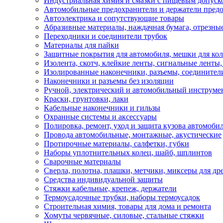
Индустриальная химия и смазки с пищевым допуск
Автомобильные предохранители и держатели пред
Автоэлектрика и сопутствующие товары
Абразивные материалы, наждачная бумага, отрезны
Переходники и соединители трубок
Материалы для пайки
Защитные покрытия для автомобиля, мешки для кол
Изолента, скотч, клейкие ленты, сигнальные ленты
Изолированные наконечники, разъемы, соединител
Наконечники и разъемы без изоляции
Ручной, электрический и автомобильный инструме
Краски, грунтовки, лаки
Кабельные наконечники и гильзы
Охранные системы и аксессуары
Полировка, ремонт, уход и защита кузова автомоби
Провода автомобильные, монтажные, акустические
Протирочные материалы, салфетки, губки
Наборы уплотнительных колец, шайб, шплинтов
Сварочные материалы
Сверла, полотна, плашки, метчики, миксеры для др
Средства индивидуальной защиты
Стяжки кабельные, крепеж, держатели
Термоусадочные трубки, наборы термоусадок
Строительная химия, товары для дома и ремонта
Хомуты червячные, силовые, стальные стяжки