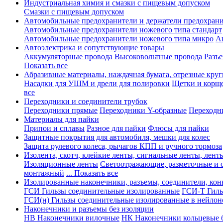
Индустриальная химия и смазки с пищевым допуском
Смазки с пищевым допуском
Автомобильные предохранители и держатели предохрани
Автомобильные предохранители ножевого типа стандарт
Автомобильные предохранители ножевого типа микро
А
Автоэлектрика и сопутствующие товары
Аккумуляторные провода
Высоковольтные провода
Разъ
Показать все
Абразивные материалы, наждачная бумага, отрезные круг
Насадки для УШМ и дрели для полировки
Щетки и корщ
все
Переходники и соединители трубок
Переходники прямые
Переходники Y-образные
Переходн
Материалы для пайки
Припои и сплавы
Разное для пайки
Флюсы для пайки
Защитные покрытия для автомобиля, мешки для колес
Защита рулевого колеса, рычагов КПП и ручного тормоза
Изолента, скотч, клейкие ленты, сигнальные ленты, лент
Изоляционные ленты
Светоотражающие, разметочные и 
монтажный
... Показать все
Изолированные наконечники, разъемы, соединители, ко
ГСИ Гильзы соединительные изолированные
ГСИ-Т Гиль
ГСИ(н) Гильзы соединительные изолированные в нейлон
Наконечники и разъемы без изоляции
НВ Наконечники вилочные
НК Наконечники кольцевые б