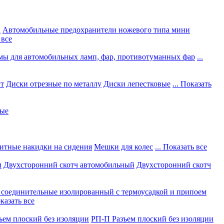
а
Автомобильные предохранители ножевого типа мини
 все
мы для автомобильных ламп, фар, противотуманных фар
...
нт
Диски отрезные по металлу
Диски лепестковые
... Показать
ные
итные накидки на сидения
Мешки для колес
... Показать все
ы
Двухсторонний скотч автомобильный
Двухсторонний скотч
соединительные изолированный с термоусадкой и припоем
оказать все
ъем плоский без изоляции
РП-П Разъем плоский без изоляции