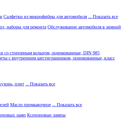
и
Салфетки из микрофибры для автомобиля
... Показать все
ол, наборы для ремонта
Обслуживание автомобиля в зимний
и со стопорным кольцом, оцинкованные, DIN 985
нты с внутренним шестигранником, оцинкованные, класс
кухонь, плит
... Показать все
телей
Масло промывочное
... Показать все
геновых ламп
Ксеноновые лампы