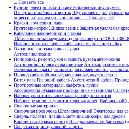
... Показать все
Ручной, электрический и автомобильный инструмент
Отвертки и наборы отверток
Шуруповерты, перфораторы
опрессовки клемм и наконечников
... Показать все
Краски, грунтовки, лаки
Грунтовки-спрей
Жидкая резина
Защитная удаляемая кра
Кабельные наконечники и гильзы
ТМ наконечники медные под опрессовку по ГОСТ 7386-
Наконечники кольцевые кабельные медные под пайку
Охранные системы и аксессуары
Автосигнализации
Полировка, ремонт, уход и защита кузова автомобиля
Автополироли для кузова цветные
Антикоррозийные по
смешивания красок, лопатки для размешивания
... Показа
Провода автомобильные, монтажные, акустические
Витая пара
Греющий кабель
Акустический кабель
Провод
Протирочные материалы, салфетки, губки
Абсорбьенты
Бумажные протирочные материалы
Салфет
Наборы уплотнительных колец, шайб, шплинтов
Наборы резиновых уплотнительных колец
Наборы шайб,
Сварочные материалы
Сварочная проволока
Шлем сварочный
Электроды для с
Сверла, полотна, плашки, метчики, миксеры для дрелей
Коронки по керамограниту
Насадки мешалки (миксеры) д
Средства индивидуальной защиты