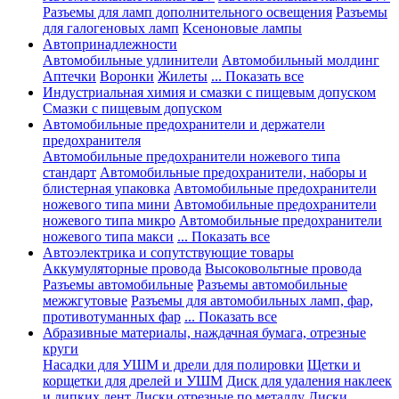
Разъемы для ламп дополнительного освещения
Разъемы
для галогеновых ламп
Ксеноновые лампы
Автопринадлежности
Автомобильные удлинители
Автомобильный молдинг
Аптечки
Воронки
Жилеты
... Показать все
Индустриальная химия и смазки с пищевым допуском
Смазки с пищевым допуском
Автомобильные предохранители и держатели
предохранителя
Автомобильные предохранители ножевого типа
стандарт
Автомобильные предохранители, наборы и
блистерная упаковка
Автомобильные предохранители
ножевого типа мини
Автомобильные предохранители
ножевого типа микро
Автомобильные предохранители
ножевого типа макси
... Показать все
Автоэлектрика и сопутствующие товары
Аккумуляторные провода
Высоковольтные провода
Разъемы автомобильные
Разъемы автомобильные
межжгутовые
Разъемы для автомобильных ламп, фар,
противотуманных фар
... Показать все
Абразивные материалы, наждачная бумага, отрезные
круги
Насадки для УШМ и дрели для полировки
Щетки и
корщетки для дрелей и УШМ
Диск для удаления наклеек
и липких лент
Диски отрезные по металлу
Диски