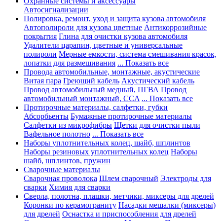
Охранные системы и аксессуары
Автосигнализации
Полировка, ремонт, уход и защита кузова автомобиля
Автополироли для кузова цветные
Антикоррозийные
покрытия
Глина для очистки кузова автомобиля
Удалители царапин, цветные и универсальные
полироли
Мерные емкости, система смешивания красок,
лопатки для размешивания
... Показать все
Провода автомобильные, монтажные, акустические
Витая пара
Греющий кабель
Акустический кабель
Провод автомобильный медный, ПГВА
Провод
автомобильный монтажный, CCA
... Показать все
Протирочные материалы, салфетки, губки
Абсорбьенты
Бумажные протирочные материалы
Салфетки из микрофибры
Щетки для очистки пыли
Вафельное полотно
... Показать все
Наборы уплотнительных колец, шайб, шплинтов
Наборы резиновых уплотнительных колец
Наборы
шайб, шплинтов, пружин
Сварочные материалы
Сварочная проволока
Шлем сварочный
Электроды для
сварки
Химия для сварки
Сверла, полотна, плашки, метчики, миксеры для дрелей
Коронки по керамограниту
Насадки мешалки (миксеры)
для дрелей
Оснастка и приспособления для дрелей