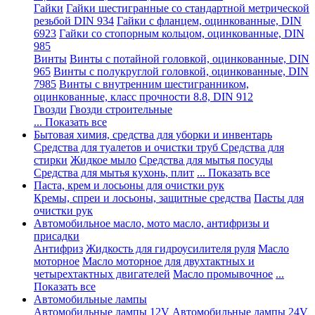
Гайки
Гайки шестигранные со стандартной метрической
резьбой DIN 934
Гайки с фланцем, оцинкованные, DIN
6923
Гайки со стопорным кольцом, оцинкованные, DIN
985
Винты
Винты с потайной головкой, оцинкованные, DIN
965
Винты с полукруглой головкой, оцинкованные, DIN
7985
Винты с внутренним шестигранником,
оцинкованные, класс прочности 8.8, DIN 912
Гвозди
Гвозди строительные
... Показать все
Бытовая химия, средства для уборки и инвентарь
Средства для туалетов и очистки труб
Средства для
стирки
Жидкое мыло
Средства для мытья посуды
Средства для мытья кухонь, плит
... Показать все
Паста, крем и лосьоны для очистки рук
Кремы, спреи и лосьоны, защитные средства
Пасты для
очистки рук
Автомобильное масло, мото масло, антифризы и
присадки
Антифриз
Жидкость для гидроусилителя руля
Масло
моторное
Масло моторное для двухтактных и
четырехтактных двигателей
Масло промывочное
...
Показать все
Автомобильные лампы
Автомобильные лампы 12V
Автомобильные лампы 24V