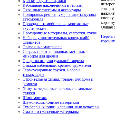
Краски, грунтовки, лаки
интере
Кабельные наконечники и гильзы
товар и
Охранные системы и аксессуары
нажмит
Полировка, ремонт, уход и защита кузова
кнопку
автомобиля
корзину
Провода автомобильные, монтажные,
Общая 
акустические
—
Протирочные материалы, салфетки, губки
Перейт
Наборы уплотнительных колец, шайб,
корзину
шплинтов
Сварочные материалы
Сверла, полотна, плашки, метчики,
миксеры для дрелей
Средства индивидуальной защиты
Стяжки кабельные, крепеж, держатели
Термоусадочные трубки, наборы
термоусадок
Строительная химия, товары для дома и
ремонта
Хомуты червячные, силовые, стальные
стяжки
Шиномонтаж
Шумоизоляционные материалы
Тумблеры, кнопки, клавиши, выключатели
Смазки и смазочные материалы