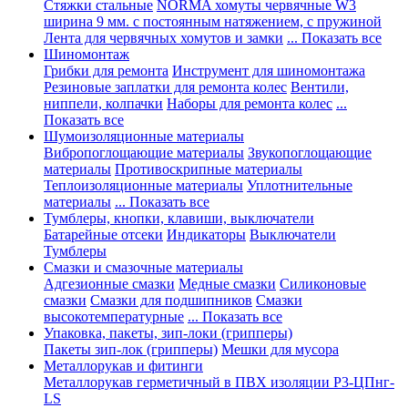
Стяжки стальные
NORMA хомуты червячные W3
ширина 9 мм. с постоянным натяжением, с пружиной
Лента для червячных хомутов и замки
... Показать все
Шиномонтаж
Грибки для ремонта
Инструмент для шиномонтажа
Резиновые заплатки для ремонта колес
Вентили,
ниппели, колпачки
Наборы для ремонта колес
...
Показать все
Шумоизоляционные материалы
Вибропоглощающие материалы
Звукопоглощающие
материалы
Противоскрипные материалы
Теплоизоляционные материалы
Уплотнительные
материалы
... Показать все
Тумблеры, кнопки, клавиши, выключатели
Батарейные отсеки
Индикаторы
Выключатели
Тумблеры
Смазки и смазочные материалы
Адгезионные смазки
Медные смазки
Силиконовые
смазки
Смазки для подшипников
Смазки
высокотемпературные
... Показать все
Упаковка, пакеты, зип-локи (грипперы)
Пакеты зип-лок (грипперы)
Мешки для мусора
Металлорукав и фитинги
Металлорукав герметичный в ПВХ изоляции Р3-ЦПнг-
LS