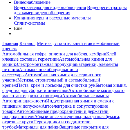
Видеонаблюдение
Видеокамеры для видеонаблюдения
Видеорегистраторы
для камер видеонаблюдения
Кондиционеры и расходные материлы
Сплит-системы
Еще
Главная
-
Каталог
-
Метизы, строительный и автомобильный
крепеж
Автомобильная гофра, оплетки для кабеля, кембрик
Клей,
клеевые составы, герметики
Автомобильная химия для
мойки
Электромонтажная продукция
Батарейки, элементы
питания
Автомоечное оборудование и
аксессуары
Автомобильная химия для сервисного
участка
Метизы, строительный и автомобильный
крепеж
Паста, крем и лосьоны для очистки рук
Бытовая химия,
средства для уборки и инвентарь
Автомобильное масло, мото
масло, антифризы и присадки
Автомобильные лампы
Автопринадлежности
Индустриальная химия и смазки с
пищевым допуском
Автоэлектрика и сопутствующие
товары
Автомобильные предохранители и держатели
предохранителя
Абразивные материалы, наждачная бумага,
отрезные круги
Переходники и соединители
трубок
Материалы для пайки
Защитные покрытия для