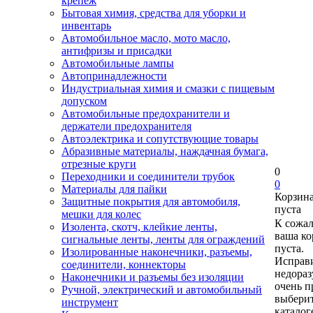
крепеж
Бытовая химия, средства для уборки и
инвентарь
Автомобильное масло, мото масло,
антифризы и присадки
Автомобильные лампы
Автопринадлежности
Индустриальная химия и смазки с пищевым
допуском
Автомобильные предохранители и
держатели предохранителя
Автоэлектрика и сопутствующие товары
Абразивные материалы, наждачная бумага,
отрезные круги
0
Переходники и соединители трубок
0
Материалы для пайки
Корзин
Защитные покрытия для автомобиля,
пуста
мешки для колес
К сожа
Изолента, скотч, клейкие ленты,
ваша ко
сигнальные ленты, ленты для ограждений
пуста.
Изолированные наконечники, разъемы,
Исправи
соединители, коннекторы
недора
Наконечники и разъемы без изоляции
очень п
Ручной, электрический и автомобильный
выберит
инструмент
каталог