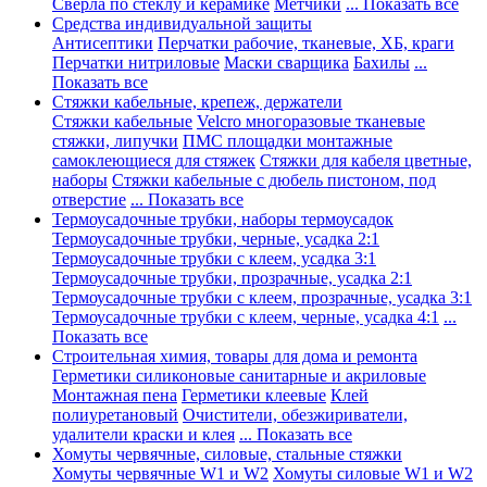
Сверла по стеклу и керамике
Метчики
... Показать все
Средства индивидуальной защиты
Антисептики
Перчатки рабочие, тканевые, ХБ, краги
Перчатки нитриловые
Маски сварщика
Бахилы
...
Показать все
Стяжки кабельные, крепеж, держатели
Стяжки кабельные
Velcro многоразовые тканевые
стяжки, липучки
ПМС площадки монтажные
самоклеющиеся для стяжек
Стяжки для кабеля цветные,
наборы
Стяжки кабельные с дюбель пистоном, под
отверстие
... Показать все
Термоусадочные трубки, наборы термоусадок
Термоусадочные трубки, черные, усадка 2:1
Термоусадочные трубки с клеем, усадка 3:1
Термоусадочные трубки, прозрачные, усадка 2:1
Термоусадочные трубки с клеем, прозрачные, усадка 3:1
Термоусадочные трубки с клеем, черные, усадка 4:1
...
Показать все
Строительная химия, товары для дома и ремонта
Герметики силиконовые санитарные и акриловые
Монтажная пена
Герметики клеевые
Клей
полиуретановый
Очистители, обезжириватели,
удалители краски и клея
... Показать все
Хомуты червячные, силовые, стальные стяжки
Хомуты червячные W1 и W2
Хомуты силовые W1 и W2