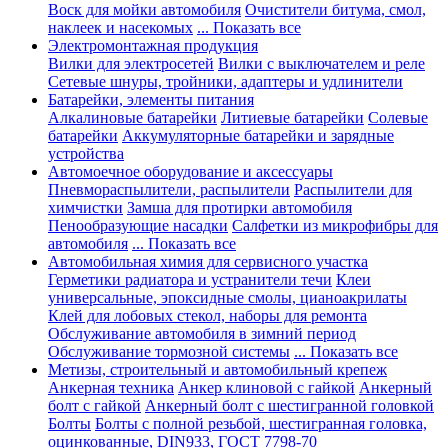
Воск для мойки автомобиля
Очистители битума, смол,
наклеек и насекомых
... Показать все
Электромонтажная продукция
Вилки для электросетей
Вилки с выключателем и реле
Сетевые шнуры, тройники, адаптеры и удлинители
Батарейки, элементы питания
Алкалиновые батарейки
Литиевые батарейки
Солевые
батарейки
Аккумуляторные батарейки и зарядные
устройства
Автомоечное оборудование и аксессуары
Пневмораспылители, распылители
Распылители для
химчистки
Замша для протирки автомобиля
Пенообразующие насадки
Салфетки из микрофибры для
автомобиля
... Показать все
Автомобильная химия для сервисного участка
Герметики радиатора и устранители течи
Клеи
универсальные, эпоксидные смолы, цианоакрилаты
Клей для лобовых стекол, наборы для ремонта
Обслуживание автомобиля в зимний период
Обслуживание тормозной системы
... Показать все
Метизы, строительный и автомобильный крепеж
Анкерная техника
Анкер клиновой с гайкой
Анкерный
болт с гайкой
Анкерный болт с шестигранной головкой
Болты
Болты с полной резьбой, шестигранная головка,
оцинкованные, DIN933, ГОСТ 7798-70