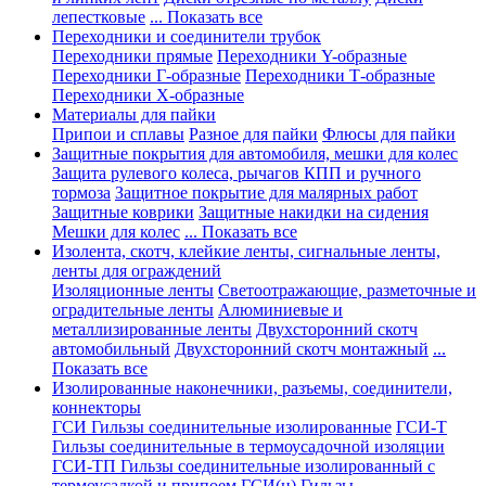
лепестковые
... Показать все
Переходники и соединители трубок
Переходники прямые
Переходники Y-образные
Переходники Г-образные
Переходники Т-образные
Переходники Х-образные
Материалы для пайки
Припои и сплавы
Разное для пайки
Флюсы для пайки
Защитные покрытия для автомобиля, мешки для колес
Защита рулевого колеса, рычагов КПП и ручного
тормоза
Защитное покрытие для малярных работ
Защитные коврики
Защитные накидки на сидения
Мешки для колес
... Показать все
Изолента, скотч, клейкие ленты, сигнальные ленты,
ленты для ограждений
Изоляционные ленты
Светоотражающие, разметочные и
оградительные ленты
Алюминиевые и
металлизированные ленты
Двухсторонний скотч
автомобильный
Двухсторонний скотч монтажный
...
Показать все
Изолированные наконечники, разъемы, соединители,
коннекторы
ГСИ Гильзы соединительные изолированные
ГСИ-Т
Гильзы соединительные в термоусадочной изоляции
ГСИ-ТП Гильзы соединительные изолированный с
термоусадкой и припоем
ГСИ(н) Гильзы