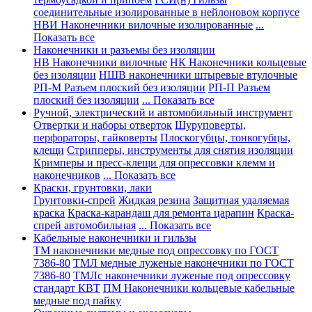
соединительные изолированные в нейлоновом корпусе
НВИ Наконечники вилочные изолированные
...
Показать все
Наконечники и разъемы без изоляции
НВ Наконечники вилочные
НК Наконечники кольцевые
без изоляции
НШВ наконечники штыревые втулочные
РП-М Разъем плоский без изоляции
РП-П Разъем
плоский без изоляции
... Показать все
Ручной, электрический и автомобильный инструмент
Отвертки и наборы отверток
Шуруповерты,
перфораторы, гайковерты
Плоскогубцы, тонкогубцы,
клещи
Стрипперы, инструменты для снятия изоляции
Кримперы и пресс-клещи для опрессовки клемм и
наконечников
... Показать все
Краски, грунтовки, лаки
Грунтовки-спрей
Жидкая резина
Защитная удаляемая
краска
Краска-карандаш для ремонта царапин
Краска-
спрей автомобильная
... Показать все
Кабельные наконечники и гильзы
ТМ наконечники медные под опрессовку по ГОСТ
7386-80
ТМЛ медные луженые наконечники по ГОСТ
7386-80
ТМЛс наконечники луженые под опрессовку
стандарт КВТ
ПМ Наконечники кольцевые кабельные
медные под пайку