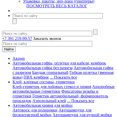
Упаковка, пакеты, зип-локи (грипперы)
ПОСМОТРЕТЬ ВЕСЬ КАТАЛОГ
+7 391 219-99-57
Заказать звонок
Акции
Автомобильная гофра, оплетки для кабеля, кембрик
Автомобильная гофра без разреза
Автомобильная гофра
с разрезом
Бандаж спиральный
Гибкая оплетка (змеиная
кожа)
ПВХ кембрик
... Показать все
Клей, клеевые составы, герметики
Клей-герметик для лобовых стекол и химия
Анаэробные
автомобильные герметики
Фиксаторы резьбы и
герметики
Герметик автомобильный, формирователь
прокладок
Аэрозольный клей
... Показать все
Автомобильная химия для мойки
Автовоск для полировки
Автошампуни для
бесконтактной мойки
Автошампуни для ручной мойки