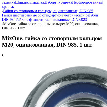
техника
Шпильки
Такелаж
Наборы крепежа
Перфорированный
крепеж
-
Гайки со стопорным кольцом, оцинкованные, DIN 985
Гайки шестигранные со стандартной метрической резьбой
DIN 934
Гайки с фланцем, оцинкованные, DIN 6923
-
MixOne. гайка со стопорным кольцом М20, оцинкованная,
DIN 985, 1 шт.
MixOne. гайка со стопорным кольцом
М20, оцинкованная, DIN 985, 1 шт.