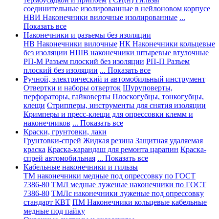
соединительные изолированные в нейлоновом корпусе
НВИ Наконечники вилочные изолированные
...
Показать все
Наконечники и разъемы без изоляции
НВ Наконечники вилочные
НК Наконечники кольцевые
без изоляции
НШВ наконечники штыревые втулочные
РП-М Разъем плоский без изоляции
РП-П Разъем
плоский без изоляции
... Показать все
Ручной, электрический и автомобильный инструмент
Отвертки и наборы отверток
Шуруповерты,
перфораторы, гайковерты
Плоскогубцы, тонкогубцы,
клещи
Стрипперы, инструменты для снятия изоляции
Кримперы и пресс-клещи для опрессовки клемм и
наконечников
... Показать все
Краски, грунтовки, лаки
Грунтовки-спрей
Жидкая резина
Защитная удаляемая
краска
Краска-карандаш для ремонта царапин
Краска-
спрей автомобильная
... Показать все
Кабельные наконечники и гильзы
ТМ наконечники медные под опрессовку по ГОСТ
7386-80
ТМЛ медные луженые наконечники по ГОСТ
7386-80
ТМЛс наконечники луженые под опрессовку
стандарт КВТ
ПМ Наконечники кольцевые кабельные
медные под пайку