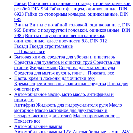
Гайки
Гайки шестигранные со стандартной метрической
резьбой DIN 934
Гайки с фланцем, оцинкованные, DIN
6923
Гайки со стопорным кольцом, оцинкованные, DIN
985
Винты
Винты с потайной головкой, оцинкованные, DIN
965
Винты с полукруглой головкой, оцинкованные, DIN
7985
Винты с внутренним шестигранником,
оцинкованные, класс прочности 8.8, DIN 912
Гвозди
Гвозди строительные
... Показать все
Бытовая химия, средства для уборки и инвентарь
Средства для туалетов и очистки труб
Средства для
стирки
Жидкое мыло
Средства для мытья посуды
Средства для мытья кухонь, плит
... Показать все
Паста, крем и лосьоны для очистки рук
Кремы, спреи и лосьоны, защитные средства
Пасты для
очистки рук
Автомобильное масло, мото масло, антифризы и
присадки
Антифриз
Жидкость для гидроусилителя руля
Масло
моторное
Масло моторное для двухтактных и
четырехтактных двигателей
Масло промывочное
...
Показать все
Автомобильные лампы
Автомобильные лампы 12V
Автомобильные лампы 24V