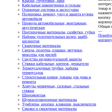
Краски, грунтовки, лаки
интере
Кабельные наконечники и гильзы
товар и
Охранные системы и аксессуары
нажмит
Полировка, ремонт, уход и защита кузова
кнопку
автомобиля
корзину
Провода автомобильные, монтажные,
Общая 
акустические
—
Протирочные материалы, салфетки, губки
Перейт
Наборы уплотнительных колец, шайб,
корзину
шплинтов
Сварочные материалы
Сверла, полотна, плашки, метчики,
миксеры для дрелей
Средства индивидуальной защиты
Стяжки кабельные, крепеж, держатели
Термоусадочные трубки, наборы
термоусадок
Строительная химия, товары для дома и
ремонта
Хомуты червячные, силовые, стальные
стяжки
Шиномонтаж
Шумоизоляционные материалы
Тумблеры, кнопки, клавиши, выключатели
Смазки и смазочные материалы