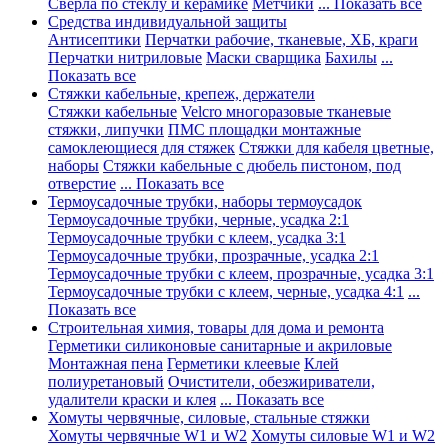
Сверла по стеклу и керамике
Метчики
... Показать все
Средства индивидуальной защиты
Антисептики
Перчатки рабочие, тканевые, ХБ, краги
Перчатки нитриловые
Маски сварщика
Бахилы
...
Показать все
Стяжки кабельные, крепеж, держатели
Стяжки кабельные
Velcro многоразовые тканевые
стяжки, липучки
ПМС площадки монтажные
самоклеющиеся для стяжек
Стяжки для кабеля цветные,
наборы
Стяжки кабельные с дюбель пистоном, под
отверстие
... Показать все
Термоусадочные трубки, наборы термоусадок
Термоусадочные трубки, черные, усадка 2:1
Термоусадочные трубки с клеем, усадка 3:1
Термоусадочные трубки, прозрачные, усадка 2:1
Термоусадочные трубки с клеем, прозрачные, усадка 3:1
Термоусадочные трубки с клеем, черные, усадка 4:1
...
Показать все
Строительная химия, товары для дома и ремонта
Герметики силиконовые санитарные и акриловые
Монтажная пена
Герметики клеевые
Клей
полиуретановый
Очистители, обезжириватели,
удалители краски и клея
... Показать все
Хомуты червячные, силовые, стальные стяжки
Хомуты червячные W1 и W2
Хомуты силовые W1 и W2