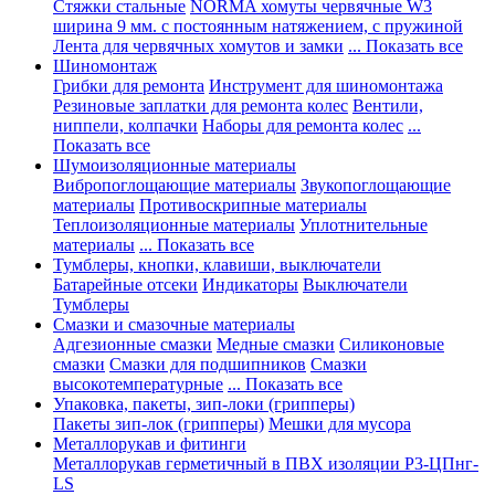
Стяжки стальные
NORMA хомуты червячные W3
ширина 9 мм. с постоянным натяжением, с пружиной
Лента для червячных хомутов и замки
... Показать все
Шиномонтаж
Грибки для ремонта
Инструмент для шиномонтажа
Резиновые заплатки для ремонта колес
Вентили,
ниппели, колпачки
Наборы для ремонта колес
...
Показать все
Шумоизоляционные материалы
Вибропоглощающие материалы
Звукопоглощающие
материалы
Противоскрипные материалы
Теплоизоляционные материалы
Уплотнительные
материалы
... Показать все
Тумблеры, кнопки, клавиши, выключатели
Батарейные отсеки
Индикаторы
Выключатели
Тумблеры
Смазки и смазочные материалы
Адгезионные смазки
Медные смазки
Силиконовые
смазки
Смазки для подшипников
Смазки
высокотемпературные
... Показать все
Упаковка, пакеты, зип-локи (грипперы)
Пакеты зип-лок (грипперы)
Мешки для мусора
Металлорукав и фитинги
Металлорукав герметичный в ПВХ изоляции Р3-ЦПнг-
LS