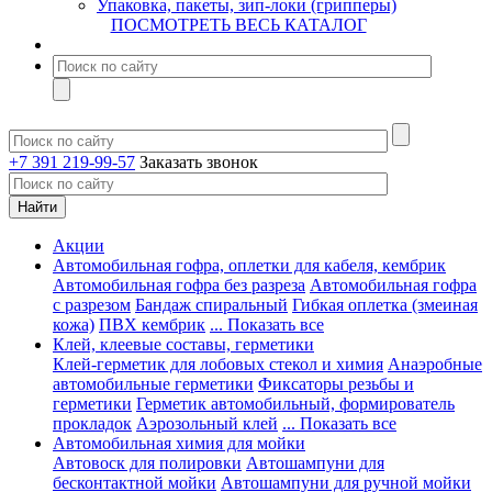
Упаковка, пакеты, зип-локи (грипперы)
ПОСМОТРЕТЬ ВЕСЬ КАТАЛОГ
+7 391 219-99-57
Заказать звонок
Акции
Автомобильная гофра, оплетки для кабеля, кембрик
Автомобильная гофра без разреза
Автомобильная гофра
с разрезом
Бандаж спиральный
Гибкая оплетка (змеиная
кожа)
ПВХ кембрик
... Показать все
Клей, клеевые составы, герметики
Клей-герметик для лобовых стекол и химия
Анаэробные
автомобильные герметики
Фиксаторы резьбы и
герметики
Герметик автомобильный, формирователь
прокладок
Аэрозольный клей
... Показать все
Автомобильная химия для мойки
Автовоск для полировки
Автошампуни для
бесконтактной мойки
Автошампуни для ручной мойки