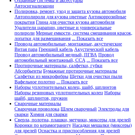
Охранные системы и аксессуары
Автосигнализации
Полировка, ремонт, уход и защита кузова автомобиля
Автополироли для кузова цветные
Антикоррозийные
покрытия
Глина для очистки кузова автомобиля
Удалители царапин, цветные и универсальные
полироли
Мерные емкости, система смешивания красок,
лопатки для размешивания
... Показать все
Провода автомобильные, монтажные, акустические
Витая пара
Греющий кабель
Акустический кабель
Провод автомобильный медный, ПГВА
Провод
автомобильный монтажный, CCA
... Показать все
Протирочные материалы, салфетки, губки
Абсорбьенты
Бумажные протирочные материалы
Салфетки из микрофибры
Щетки для очистки пыли
Вафельное полотно
... Показать все
Наборы уплотнительных колец, шайб, шплинтов
Наборы резиновых уплотнительных колец
Наборы
шайб, шплинтов, пружин
Сварочные материалы
Сварочная проволока
Шлем сварочный
Электроды для
сварки
Химия для сварки
Сверла, полотна, плашки, метчики, миксеры для дрелей
Коронки по керамограниту
Насадки мешалки (миксеры)
для дрелей
Оснастка и приспособления для дрелей