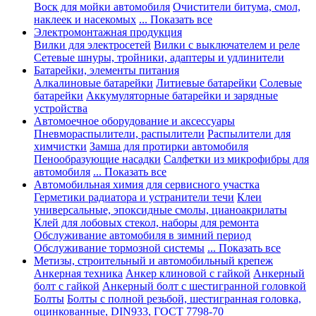
Воск для мойки автомобиля
Очистители битума, смол,
наклеек и насекомых
... Показать все
Электромонтажная продукция
Вилки для электросетей
Вилки с выключателем и реле
Сетевые шнуры, тройники, адаптеры и удлинители
Батарейки, элементы питания
Алкалиновые батарейки
Литиевые батарейки
Солевые
батарейки
Аккумуляторные батарейки и зарядные
устройства
Автомоечное оборудование и аксессуары
Пневмораспылители, распылители
Распылители для
химчистки
Замша для протирки автомобиля
Пенообразующие насадки
Салфетки из микрофибры для
автомобиля
... Показать все
Автомобильная химия для сервисного участка
Герметики радиатора и устранители течи
Клеи
универсальные, эпоксидные смолы, цианоакрилаты
Клей для лобовых стекол, наборы для ремонта
Обслуживание автомобиля в зимний период
Обслуживание тормозной системы
... Показать все
Метизы, строительный и автомобильный крепеж
Анкерная техника
Анкер клиновой с гайкой
Анкерный
болт с гайкой
Анкерный болт с шестигранной головкой
Болты
Болты с полной резьбой, шестигранная головка,
оцинкованные, DIN933, ГОСТ 7798-70