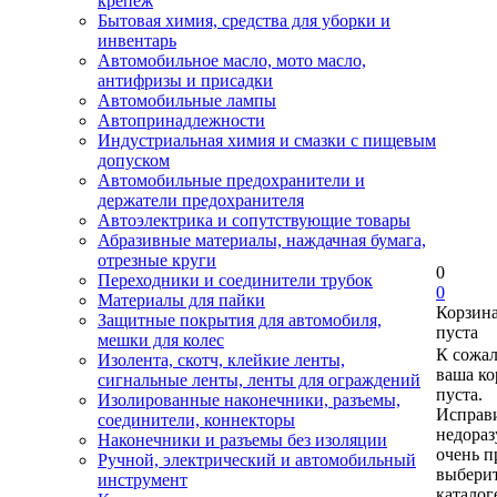
крепеж
Бытовая химия, средства для уборки и
инвентарь
Автомобильное масло, мото масло,
антифризы и присадки
Автомобильные лампы
Автопринадлежности
Индустриальная химия и смазки с пищевым
допуском
Автомобильные предохранители и
держатели предохранителя
Автоэлектрика и сопутствующие товары
Абразивные материалы, наждачная бумага,
отрезные круги
0
Переходники и соединители трубок
0
Материалы для пайки
Корзин
Защитные покрытия для автомобиля,
пуста
мешки для колес
К сожа
Изолента, скотч, клейкие ленты,
ваша ко
сигнальные ленты, ленты для ограждений
пуста.
Изолированные наконечники, разъемы,
Исправи
соединители, коннекторы
недора
Наконечники и разъемы без изоляции
очень п
Ручной, электрический и автомобильный
выберит
инструмент
каталог