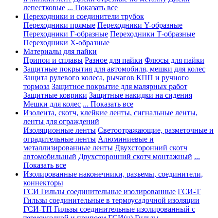
лепестковые
... Показать все
Переходники и соединители трубок
Переходники прямые
Переходники Y-образные
Переходники Г-образные
Переходники Т-образные
Переходники Х-образные
Материалы для пайки
Припои и сплавы
Разное для пайки
Флюсы для пайки
Защитные покрытия для автомобиля, мешки для колес
Защита рулевого колеса, рычагов КПП и ручного
тормоза
Защитное покрытие для малярных работ
Защитные коврики
Защитные накидки на сидения
Мешки для колес
... Показать все
Изолента, скотч, клейкие ленты, сигнальные ленты,
ленты для ограждений
Изоляционные ленты
Светоотражающие, разметочные и
оградительные ленты
Алюминиевые и
металлизированные ленты
Двухсторонний скотч
автомобильный
Двухсторонний скотч монтажный
...
Показать все
Изолированные наконечники, разъемы, соединители,
коннекторы
ГСИ Гильзы соединительные изолированные
ГСИ-Т
Гильзы соединительные в термоусадочной изоляции
ГСИ-ТП Гильзы соединительные изолированный с
термоусадкой и припоем
ГСИ(н) Гильзы