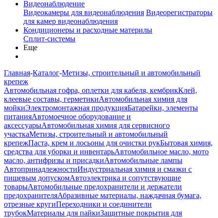
Видеонаблюдение
Видеокамеры для видеонаблюдения
Видеорегистраторы
для камер видеонаблюдения
Кондиционеры и расходные материлы
Сплит-системы
Еще
Главная
-
Каталог
-
Метизы, строительный и автомобильный
крепеж
Автомобильная гофра, оплетки для кабеля, кембрик
Клей,
клеевые составы, герметики
Автомобильная химия для
мойки
Электромонтажная продукция
Батарейки, элементы
питания
Автомоечное оборудование и
аксессуары
Автомобильная химия для сервисного
участка
Метизы, строительный и автомобильный
крепеж
Паста, крем и лосьоны для очистки рук
Бытовая химия,
средства для уборки и инвентарь
Автомобильное масло, мото
масло, антифризы и присадки
Автомобильные лампы
Автопринадлежности
Индустриальная химия и смазки с
пищевым допуском
Автоэлектрика и сопутствующие
товары
Автомобильные предохранители и держатели
предохранителя
Абразивные материалы, наждачная бумага,
отрезные круги
Переходники и соединители
трубок
Материалы для пайки
Защитные покрытия для