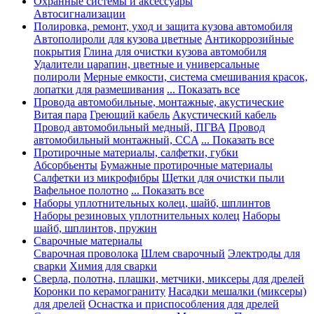
Охранные системы и аксессуары
Автосигнализации
Полировка, ремонт, уход и защита кузова автомобиля
Автополироли для кузова цветные
Антикоррозийные
покрытия
Глина для очистки кузова автомобиля
Удалители царапин, цветные и универсальные
полироли
Мерные емкости, система смешивания красок,
лопатки для размешивания
... Показать все
Провода автомобильные, монтажные, акустические
Витая пара
Греющий кабель
Акустический кабель
Провод автомобильный медный, ПГВА
Провод
автомобильный монтажный, CCA
... Показать все
Протирочные материалы, салфетки, губки
Абсорбьенты
Бумажные протирочные материалы
Салфетки из микрофибры
Щетки для очистки пыли
Вафельное полотно
... Показать все
Наборы уплотнительных колец, шайб, шплинтов
Наборы резиновых уплотнительных колец
Наборы
шайб, шплинтов, пружин
Сварочные материалы
Сварочная проволока
Шлем сварочный
Электроды для
сварки
Химия для сварки
Сверла, полотна, плашки, метчики, миксеры для дрелей
Коронки по керамограниту
Насадки мешалки (миксеры)
для дрелей
Оснастка и приспособления для дрелей