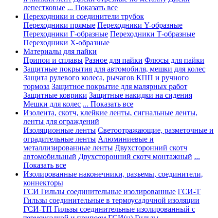
лепестковые
... Показать все
Переходники и соединители трубок
Переходники прямые
Переходники Y-образные
Переходники Г-образные
Переходники Т-образные
Переходники Х-образные
Материалы для пайки
Припои и сплавы
Разное для пайки
Флюсы для пайки
Защитные покрытия для автомобиля, мешки для колес
Защита рулевого колеса, рычагов КПП и ручного
тормоза
Защитное покрытие для малярных работ
Защитные коврики
Защитные накидки на сидения
Мешки для колес
... Показать все
Изолента, скотч, клейкие ленты, сигнальные ленты,
ленты для ограждений
Изоляционные ленты
Светоотражающие, разметочные и
оградительные ленты
Алюминиевые и
металлизированные ленты
Двухсторонний скотч
автомобильный
Двухсторонний скотч монтажный
...
Показать все
Изолированные наконечники, разъемы, соединители,
коннекторы
ГСИ Гильзы соединительные изолированные
ГСИ-Т
Гильзы соединительные в термоусадочной изоляции
ГСИ-ТП Гильзы соединительные изолированный с
термоусадкой и припоем
ГСИ(н) Гильзы