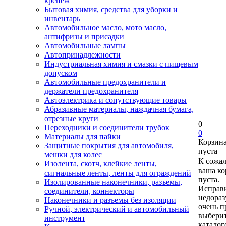
крепеж
Бытовая химия, средства для уборки и
инвентарь
Автомобильное масло, мото масло,
антифризы и присадки
Автомобильные лампы
Автопринадлежности
Индустриальная химия и смазки с пищевым
допуском
Автомобильные предохранители и
держатели предохранителя
Автоэлектрика и сопутствующие товары
Абразивные материалы, наждачная бумага,
отрезные круги
0
Переходники и соединители трубок
0
Материалы для пайки
Корзин
Защитные покрытия для автомобиля,
пуста
мешки для колес
К сожа
Изолента, скотч, клейкие ленты,
ваша ко
сигнальные ленты, ленты для ограждений
пуста.
Изолированные наконечники, разъемы,
Исправи
соединители, коннекторы
недора
Наконечники и разъемы без изоляции
очень п
Ручной, электрический и автомобильный
выберит
инструмент
каталог