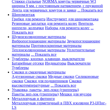
Стяжки стальные
NORMA хомуты червячные W3
ширина 9 мм. с постоянным натяжением, с пружиной
Лента для червячных хомутов и замки
... Показать все
Шиномонтаж
Грибки для ремонта
Инструмент для шиномонтажа
Резиновые заплатки для ремонта колес
Вентили,
ниппели, колпачки
Наборы для ремонта колес
...
Показать все
Шумоизоляционные материалы
Вибропоглощающие материалы
Звукопоглощающие
материалы
Противоскрипные материалы
Теплоизоляционные материалы
Уплотнительные
материалы
... Показать все
Тумблеры, кнопки, клавиши, выключатели
Батарейные отсеки
Индикаторы
Выключатели
Тумблеры
Смазки и смазочные материалы
Адгезионные смазки
Медные смазки
Силиконовые
смазки
Смазки для подшипников
Смазки
высокотемпературные
... Показать все
Упаковка, пакеты, зип-локи (грипперы)
Пакеты зип-лок (грипперы)
Мешки для мусора
Металлорукав и фитинги
Металлорукав герметичный в ПВХ изоляции Р3-ЦПнг-
LS