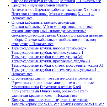
Сверла по стеклу и керамике
Метчики
... Показать все
Средства индивидуальной защиты
Антисептики
Перчатки рабочие, тканевые, ХБ, краги
Перчатки нитриловые
Маски сварщика
Бахилы
...
Показать все
Стяжки кабельные, крепеж, держатели
Стяжки кабельные
Velcro многоразовые тканевые
стяжки, липучки
ПМС площадки монтажные
самоклеющиеся для стяжек
Стяжки для кабеля цветные,
наборы
Стяжки кабельные с дюбель пистоном, под
отверстие
... Показать все
Термоусадочные трубки, наборы термоусадок
Термоусадочные трубки, черные, усадка 2:1
Термоусадочные трубки с клеем, усадка 3:1
Термоусадочные трубки, прозрачные, усадка 2:1
Термоусадочные трубки с клеем, прозрачные, усадка 3:1
Термоусадочные трубки с клеем, черные, усадка 4:1
...
Показать все
Строительная химия, товары для дома и ремонта
Герметики силиконовые санитарные и акриловые
Монтажная пена
Герметики клеевые
Клей
полиуретановый
Очистители, обезжириватели,
удалители краски и клея
... Показать все
Хомуты червячные, силовые, стальные стяжки
Хомуты червячные W1 и W2
Хомуты силовые W1 и W2