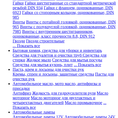
Гайки
Гайки шестигранные со стандартной метрической
резьбой DIN 934
Гайки с фланцем, оцинкованные, DIN
6923
Гайки со стопорным кольцом, оцинкованные, DIN
985
Винты
Винты с потайной головкой, оцинкованные, DIN
965
Винты с полукруглой головкой, оцинкованные, DIN
7985
Винты с внутренним шестигранником,
оцинкованные, класс прочности 8.8, DIN 912
Гвозди
Гвозди строительные
... Показать все
Бытовая химия, средства для уборки и инвентарь
Средства для туалетов и очистки труб
Средства для
стирки
Жидкое мыло
Средства для мытья посуды
Средства для мытья кухонь, плит
... Показать все
Паста, крем и лосьоны для очистки рук
Кремы, спреи и лосьоны, защитные средства
Пасты для
очистки рук
Автомобильное масло, мото масло, антифризы и
присадки
Антифриз
Жидкость для гидроусилителя руля
Масло
моторное
Масло моторное для двухтактных и
четырехтактных двигателей
Масло промывочное
...
Показать все
Автомобильные лампы
Автомобильные лампы 12V
Автомобильные лампы 24V