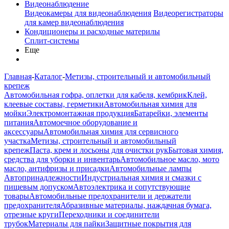
Видеонаблюдение
Видеокамеры для видеонаблюдения
Видеорегистраторы
для камер видеонаблюдения
Кондиционеры и расходные материлы
Сплит-системы
Еще
Главная
-
Каталог
-
Метизы, строительный и автомобильный
крепеж
Автомобильная гофра, оплетки для кабеля, кембрик
Клей,
клеевые составы, герметики
Автомобильная химия для
мойки
Электромонтажная продукция
Батарейки, элементы
питания
Автомоечное оборудование и
аксессуары
Автомобильная химия для сервисного
участка
Метизы, строительный и автомобильный
крепеж
Паста, крем и лосьоны для очистки рук
Бытовая химия,
средства для уборки и инвентарь
Автомобильное масло, мото
масло, антифризы и присадки
Автомобильные лампы
Автопринадлежности
Индустриальная химия и смазки с
пищевым допуском
Автоэлектрика и сопутствующие
товары
Автомобильные предохранители и держатели
предохранителя
Абразивные материалы, наждачная бумага,
отрезные круги
Переходники и соединители
трубок
Материалы для пайки
Защитные покрытия для