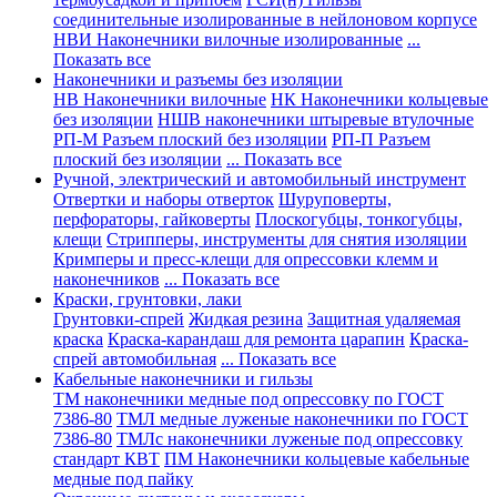
соединительные изолированные в нейлоновом корпусе
НВИ Наконечники вилочные изолированные
...
Показать все
Наконечники и разъемы без изоляции
НВ Наконечники вилочные
НК Наконечники кольцевые
без изоляции
НШВ наконечники штыревые втулочные
РП-М Разъем плоский без изоляции
РП-П Разъем
плоский без изоляции
... Показать все
Ручной, электрический и автомобильный инструмент
Отвертки и наборы отверток
Шуруповерты,
перфораторы, гайковерты
Плоскогубцы, тонкогубцы,
клещи
Стрипперы, инструменты для снятия изоляции
Кримперы и пресс-клещи для опрессовки клемм и
наконечников
... Показать все
Краски, грунтовки, лаки
Грунтовки-спрей
Жидкая резина
Защитная удаляемая
краска
Краска-карандаш для ремонта царапин
Краска-
спрей автомобильная
... Показать все
Кабельные наконечники и гильзы
ТМ наконечники медные под опрессовку по ГОСТ
7386-80
ТМЛ медные луженые наконечники по ГОСТ
7386-80
ТМЛс наконечники луженые под опрессовку
стандарт КВТ
ПМ Наконечники кольцевые кабельные
медные под пайку