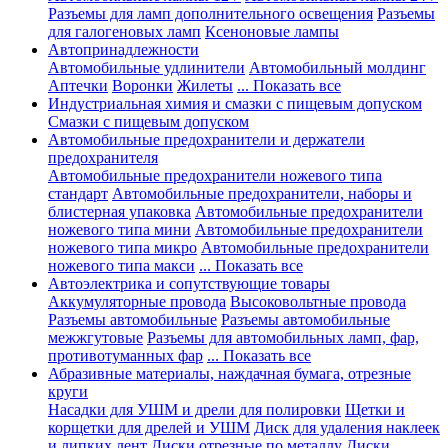
Разъемы для ламп дополнительного освещения
Разъемы
для галогеновых ламп
Ксеноновые лампы
Автопринадлежности
Автомобильные удлинители
Автомобильный молдинг
Аптечки
Воронки
Жилеты
... Показать все
Индустриальная химия и смазки с пищевым допуском
Смазки с пищевым допуском
Автомобильные предохранители и держатели
предохранителя
Автомобильные предохранители ножевого типа
стандарт
Автомобильные предохранители, наборы и
блистерная упаковка
Автомобильные предохранители
ножевого типа мини
Автомобильные предохранители
ножевого типа микро
Автомобильные предохранители
ножевого типа макси
... Показать все
Автоэлектрика и сопутствующие товары
Аккумуляторные провода
Высоковольтные провода
Разъемы автомобильные
Разъемы автомобильные
межжгутовые
Разъемы для автомобильных ламп, фар,
противотуманных фар
... Показать все
Абразивные материалы, наждачная бумага, отрезные
круги
Насадки для УШМ и дрели для полировки
Щетки и
корщетки для дрелей и УШМ
Диск для удаления наклеек
и липких лент
Диски отрезные по металлу
Диски