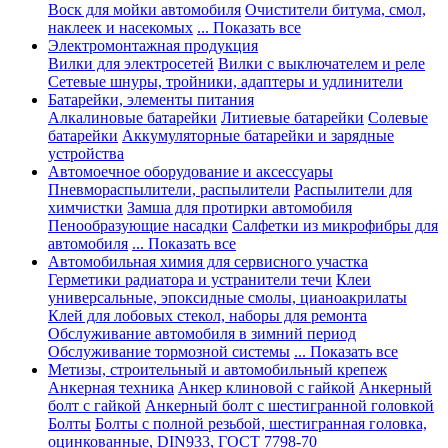
Воск для мойки автомобиля
Очистители битума, смол,
наклеек и насекомых
... Показать все
Электромонтажная продукция
Вилки для электросетей
Вилки с выключателем и реле
Сетевые шнуры, тройники, адаптеры и удлинители
Батарейки, элементы питания
Алкалиновые батарейки
Литиевые батарейки
Солевые
батарейки
Аккумуляторные батарейки и зарядные
устройства
Автомоечное оборудование и аксессуары
Пневмораспылители, распылители
Распылители для
химчистки
Замша для протирки автомобиля
Пенообразующие насадки
Салфетки из микрофибры для
автомобиля
... Показать все
Автомобильная химия для сервисного участка
Герметики радиатора и устранители течи
Клеи
универсальные, эпоксидные смолы, цианоакрилаты
Клей для лобовых стекол, наборы для ремонта
Обслуживание автомобиля в зимний период
Обслуживание тормозной системы
... Показать все
Метизы, строительный и автомобильный крепеж
Анкерная техника
Анкер клиновой с гайкой
Анкерный
болт с гайкой
Анкерный болт с шестигранной головкой
Болты
Болты с полной резьбой, шестигранная головка,
оцинкованные, DIN933, ГОСТ 7798-70