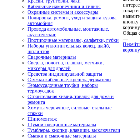
Краски, грунтовки, лаки
интере
Кабельные наконечники и гильзы
товар и
Охранные системы и аксессуары
нажмит
Полировка, ремонт, уход и защита кузова
кнопку
автомобиля
корзину
Провода автомобильные, монтажные,
Общая 
акустические
—
Протирочные материалы, салфетки, губки
Перейт
Наборы уплотнительных колец, шайб,
корзину
шплинтов
Сварочные материалы
Сверла, полотна, плашки, метчики,
миксеры для дрелей
Средства индивидуальной защиты
Стяжки кабельные, крепеж, держатели
Термоусадочные трубки, наборы
термоусадок
Строительная химия, товары для дома и
ремонта
Хомуты червячные, силовые, стальные
стяжки
Шиномонтаж
Шумоизоляционные материалы
Тумблеры, кнопки, клавиши, выключатели
Смазки и смазочные материалы