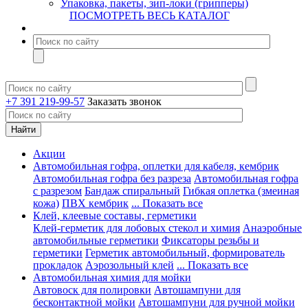
Упаковка, пакеты, зип-локи (грипперы)
ПОСМОТРЕТЬ ВЕСЬ КАТАЛОГ
+7 391 219-99-57
Заказать звонок
Акции
Автомобильная гофра, оплетки для кабеля, кембрик
Автомобильная гофра без разреза
Автомобильная гофра
с разрезом
Бандаж спиральный
Гибкая оплетка (змеиная
кожа)
ПВХ кембрик
... Показать все
Клей, клеевые составы, герметики
Клей-герметик для лобовых стекол и химия
Анаэробные
автомобильные герметики
Фиксаторы резьбы и
герметики
Герметик автомобильный, формирователь
прокладок
Аэрозольный клей
... Показать все
Автомобильная химия для мойки
Автовоск для полировки
Автошампуни для
бесконтактной мойки
Автошампуни для ручной мойки