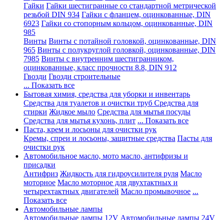
Гайки
Гайки шестигранные со стандартной метрической
резьбой DIN 934
Гайки с фланцем, оцинкованные, DIN
6923
Гайки со стопорным кольцом, оцинкованные, DIN
985
Винты
Винты с потайной головкой, оцинкованные, DIN
965
Винты с полукруглой головкой, оцинкованные, DIN
7985
Винты с внутренним шестигранником,
оцинкованные, класс прочности 8.8, DIN 912
Гвозди
Гвозди строительные
... Показать все
Бытовая химия, средства для уборки и инвентарь
Средства для туалетов и очистки труб
Средства для
стирки
Жидкое мыло
Средства для мытья посуды
Средства для мытья кухонь, плит
... Показать все
Паста, крем и лосьоны для очистки рук
Кремы, спреи и лосьоны, защитные средства
Пасты для
очистки рук
Автомобильное масло, мото масло, антифризы и
присадки
Антифриз
Жидкость для гидроусилителя руля
Масло
моторное
Масло моторное для двухтактных и
четырехтактных двигателей
Масло промывочное
...
Показать все
Автомобильные лампы
Автомобильные лампы 12V
Автомобильные лампы 24V