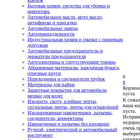
крепеж
Бытовая химия, средства для уборки и
инвентарь
Автомобильное масло, мото масло,
антифризы и присадки
Автомобильные лампы
Автопринадлежности
Индустриальная химия и смазки с пищевым
допуском
Автомобильные предохранители и
держатели предохранителя
Автоэлектрика и сопутствующие товары
Абразивные материалы, наждачная бумага,
отрезные круги
0
Переходники и соединители трубок
0
Материалы для пайки
Корзин
Защитные покрытия для автомобиля,
пуста
мешки для колес
К сожа
Изолента, скотч, клейкие ленты,
ваша ко
сигнальные ленты, ленты для ограждений
пуста.
Изолированные наконечники, разъемы,
Исправи
соединители, коннекторы
недора
Наконечники и разъемы без изоляции
очень п
Ручной, электрический и автомобильный
выберит
инструмент
каталог