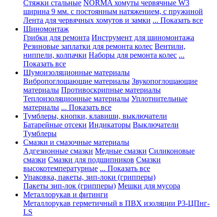
Стяжки стальные
NORMA хомуты червячные W3
ширина 9 мм. с постоянным натяжением, с пружиной
Лента для червячных хомутов и замки
... Показать все
Шиномонтаж
Грибки для ремонта
Инструмент для шиномонтажа
Резиновые заплатки для ремонта колес
Вентили,
ниппели, колпачки
Наборы для ремонта колес
...
Показать все
Шумоизоляционные материалы
Вибропоглощающие материалы
Звукопоглощающие
материалы
Противоскрипные материалы
Теплоизоляционные материалы
Уплотнительные
материалы
... Показать все
Тумблеры, кнопки, клавиши, выключатели
Батарейные отсеки
Индикаторы
Выключатели
Тумблеры
Смазки и смазочные материалы
Адгезионные смазки
Медные смазки
Силиконовые
смазки
Смазки для подшипников
Смазки
высокотемпературные
... Показать все
Упаковка, пакеты, зип-локи (грипперы)
Пакеты зип-лок (грипперы)
Мешки для мусора
Металлорукав и фитинги
Металлорукав герметичный в ПВХ изоляции Р3-ЦПнг-
LS