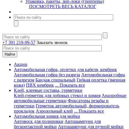
Упаковка, пакеты, зип-локи (грипперы)
ПОСМОТРЕТЬ ВЕСЬ КАТАЛОГ
+7 391 219-99-57
Заказать звонок
Акции
Автомобильная гофра, оплетки для кабеля, кембрик
Автомобильная гофра без разреза
Автомобильная гофра
с разрезом
Бандаж спиральный
Гибкая оплетка (змеиная
кожа)
ПВХ кембрик
... Показать все
Клей, клеевые составы, герметики
Клей-герметик для лобовых стекол и химия
Анаэробные
автомобильные герметики
Фиксаторы резьбы и
герметики
Герметик автомобильный, формирователь
прокладок
Аэрозольный клей
... Показать все
Автомобильная химия для мойки
Автовоск для полировки
Автошампуни для
бесконтактной мойки
Автошампуни для ручной мойки