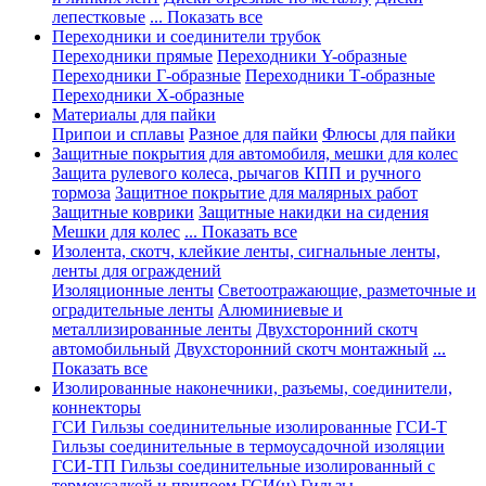
лепестковые
... Показать все
Переходники и соединители трубок
Переходники прямые
Переходники Y-образные
Переходники Г-образные
Переходники Т-образные
Переходники Х-образные
Материалы для пайки
Припои и сплавы
Разное для пайки
Флюсы для пайки
Защитные покрытия для автомобиля, мешки для колес
Защита рулевого колеса, рычагов КПП и ручного
тормоза
Защитное покрытие для малярных работ
Защитные коврики
Защитные накидки на сидения
Мешки для колес
... Показать все
Изолента, скотч, клейкие ленты, сигнальные ленты,
ленты для ограждений
Изоляционные ленты
Светоотражающие, разметочные и
оградительные ленты
Алюминиевые и
металлизированные ленты
Двухсторонний скотч
автомобильный
Двухсторонний скотч монтажный
...
Показать все
Изолированные наконечники, разъемы, соединители,
коннекторы
ГСИ Гильзы соединительные изолированные
ГСИ-Т
Гильзы соединительные в термоусадочной изоляции
ГСИ-ТП Гильзы соединительные изолированный с
термоусадкой и припоем
ГСИ(н) Гильзы