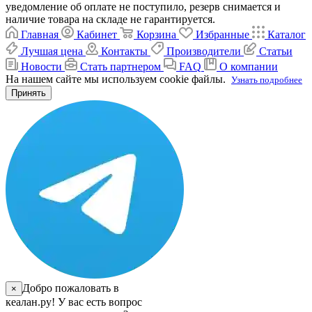
уведомление об оплате не поступило, резерв снимается и
наличие товара на складе не гарантируется.
Главная
Кабинет
Корзина
Избранные
Каталог
Лучшая цена
Контакты
Производители
Статьи
Новости
Стать партнером
FAQ
О компании
На нашем сайте мы используем cookie файлы.
Узнать подробнее
Принять
Добро пожаловать в
×
кеалан.ру! У вас есть вопрос