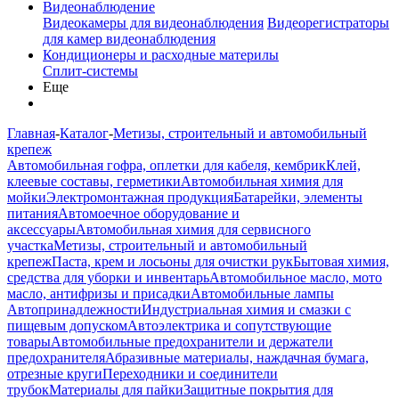
Видеонаблюдение
Видеокамеры для видеонаблюдения
Видеорегистраторы
для камер видеонаблюдения
Кондиционеры и расходные материлы
Сплит-системы
Еще
Главная
-
Каталог
-
Метизы, строительный и автомобильный
крепеж
Автомобильная гофра, оплетки для кабеля, кембрик
Клей,
клеевые составы, герметики
Автомобильная химия для
мойки
Электромонтажная продукция
Батарейки, элементы
питания
Автомоечное оборудование и
аксессуары
Автомобильная химия для сервисного
участка
Метизы, строительный и автомобильный
крепеж
Паста, крем и лосьоны для очистки рук
Бытовая химия,
средства для уборки и инвентарь
Автомобильное масло, мото
масло, антифризы и присадки
Автомобильные лампы
Автопринадлежности
Индустриальная химия и смазки с
пищевым допуском
Автоэлектрика и сопутствующие
товары
Автомобильные предохранители и держатели
предохранителя
Абразивные материалы, наждачная бумага,
отрезные круги
Переходники и соединители
трубок
Материалы для пайки
Защитные покрытия для