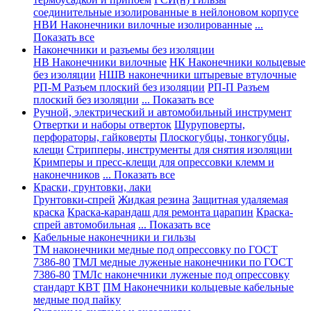
соединительные изолированные в нейлоновом корпусе
НВИ Наконечники вилочные изолированные
...
Показать все
Наконечники и разъемы без изоляции
НВ Наконечники вилочные
НК Наконечники кольцевые
без изоляции
НШВ наконечники штыревые втулочные
РП-М Разъем плоский без изоляции
РП-П Разъем
плоский без изоляции
... Показать все
Ручной, электрический и автомобильный инструмент
Отвертки и наборы отверток
Шуруповерты,
перфораторы, гайковерты
Плоскогубцы, тонкогубцы,
клещи
Стрипперы, инструменты для снятия изоляции
Кримперы и пресс-клещи для опрессовки клемм и
наконечников
... Показать все
Краски, грунтовки, лаки
Грунтовки-спрей
Жидкая резина
Защитная удаляемая
краска
Краска-карандаш для ремонта царапин
Краска-
спрей автомобильная
... Показать все
Кабельные наконечники и гильзы
ТМ наконечники медные под опрессовку по ГОСТ
7386-80
ТМЛ медные луженые наконечники по ГОСТ
7386-80
ТМЛс наконечники луженые под опрессовку
стандарт КВТ
ПМ Наконечники кольцевые кабельные
медные под пайку