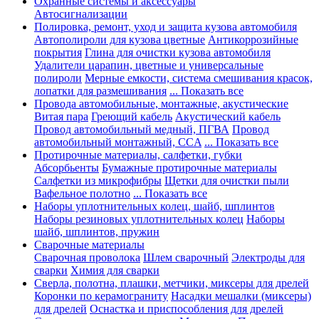
Охранные системы и аксессуары
Автосигнализации
Полировка, ремонт, уход и защита кузова автомобиля
Автополироли для кузова цветные
Антикоррозийные
покрытия
Глина для очистки кузова автомобиля
Удалители царапин, цветные и универсальные
полироли
Мерные емкости, система смешивания красок,
лопатки для размешивания
... Показать все
Провода автомобильные, монтажные, акустические
Витая пара
Греющий кабель
Акустический кабель
Провод автомобильный медный, ПГВА
Провод
автомобильный монтажный, CCA
... Показать все
Протирочные материалы, салфетки, губки
Абсорбьенты
Бумажные протирочные материалы
Салфетки из микрофибры
Щетки для очистки пыли
Вафельное полотно
... Показать все
Наборы уплотнительных колец, шайб, шплинтов
Наборы резиновых уплотнительных колец
Наборы
шайб, шплинтов, пружин
Сварочные материалы
Сварочная проволока
Шлем сварочный
Электроды для
сварки
Химия для сварки
Сверла, полотна, плашки, метчики, миксеры для дрелей
Коронки по керамограниту
Насадки мешалки (миксеры)
для дрелей
Оснастка и приспособления для дрелей