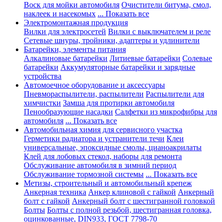
Воск для мойки автомобиля
Очистители битума, смол,
наклеек и насекомых
... Показать все
Электромонтажная продукция
Вилки для электросетей
Вилки с выключателем и реле
Сетевые шнуры, тройники, адаптеры и удлинители
Батарейки, элементы питания
Алкалиновые батарейки
Литиевые батарейки
Солевые
батарейки
Аккумуляторные батарейки и зарядные
устройства
Автомоечное оборудование и аксессуары
Пневмораспылители, распылители
Распылители для
химчистки
Замша для протирки автомобиля
Пенообразующие насадки
Салфетки из микрофибры для
автомобиля
... Показать все
Автомобильная химия для сервисного участка
Герметики радиатора и устранители течи
Клеи
универсальные, эпоксидные смолы, цианоакрилаты
Клей для лобовых стекол, наборы для ремонта
Обслуживание автомобиля в зимний период
Обслуживание тормозной системы
... Показать все
Метизы, строительный и автомобильный крепеж
Анкерная техника
Анкер клиновой с гайкой
Анкерный
болт с гайкой
Анкерный болт с шестигранной головкой
Болты
Болты с полной резьбой, шестигранная головка,
оцинкованные, DIN933, ГОСТ 7798-70