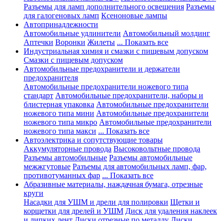
Разъемы для ламп дополнительного освещения
Разъемы
для галогеновых ламп
Ксеноновые лампы
Автопринадлежности
Автомобильные удлинители
Автомобильный молдинг
Аптечки
Воронки
Жилеты
... Показать все
Индустриальная химия и смазки с пищевым допуском
Смазки с пищевым допуском
Автомобильные предохранители и держатели
предохранителя
Автомобильные предохранители ножевого типа
стандарт
Автомобильные предохранители, наборы и
блистерная упаковка
Автомобильные предохранители
ножевого типа мини
Автомобильные предохранители
ножевого типа микро
Автомобильные предохранители
ножевого типа макси
... Показать все
Автоэлектрика и сопутствующие товары
Аккумуляторные провода
Высоковольтные провода
Разъемы автомобильные
Разъемы автомобильные
межжгутовые
Разъемы для автомобильных ламп, фар,
противотуманных фар
... Показать все
Абразивные материалы, наждачная бумага, отрезные
круги
Насадки для УШМ и дрели для полировки
Щетки и
корщетки для дрелей и УШМ
Диск для удаления наклеек
и липких лент
Диски отрезные по металлу
Диски