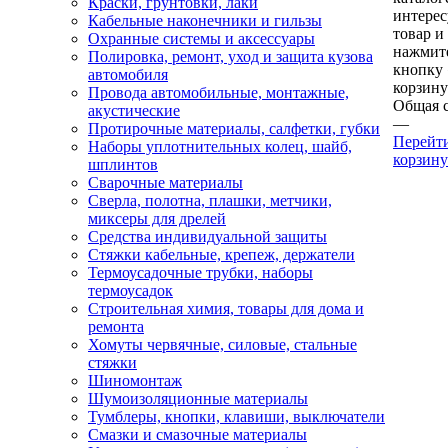
Краски, грунтовки, лаки
интере
Кабельные наконечники и гильзы
товар и
Охранные системы и аксессуары
нажмит
Полировка, ремонт, уход и защита кузова
кнопку
автомобиля
корзину
Провода автомобильные, монтажные,
Общая 
акустические
—
Протирочные материалы, салфетки, губки
Перейт
Наборы уплотнительных колец, шайб,
корзину
шплинтов
Сварочные материалы
Сверла, полотна, плашки, метчики,
миксеры для дрелей
Средства индивидуальной защиты
Стяжки кабельные, крепеж, держатели
Термоусадочные трубки, наборы
термоусадок
Строительная химия, товары для дома и
ремонта
Хомуты червячные, силовые, стальные
стяжки
Шиномонтаж
Шумоизоляционные материалы
Тумблеры, кнопки, клавиши, выключатели
Смазки и смазочные материалы