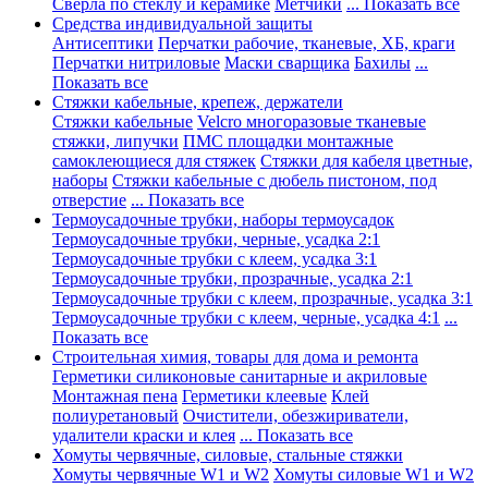
Сверла по стеклу и керамике
Метчики
... Показать все
Средства индивидуальной защиты
Антисептики
Перчатки рабочие, тканевые, ХБ, краги
Перчатки нитриловые
Маски сварщика
Бахилы
...
Показать все
Стяжки кабельные, крепеж, держатели
Стяжки кабельные
Velcro многоразовые тканевые
стяжки, липучки
ПМС площадки монтажные
самоклеющиеся для стяжек
Стяжки для кабеля цветные,
наборы
Стяжки кабельные с дюбель пистоном, под
отверстие
... Показать все
Термоусадочные трубки, наборы термоусадок
Термоусадочные трубки, черные, усадка 2:1
Термоусадочные трубки с клеем, усадка 3:1
Термоусадочные трубки, прозрачные, усадка 2:1
Термоусадочные трубки с клеем, прозрачные, усадка 3:1
Термоусадочные трубки с клеем, черные, усадка 4:1
...
Показать все
Строительная химия, товары для дома и ремонта
Герметики силиконовые санитарные и акриловые
Монтажная пена
Герметики клеевые
Клей
полиуретановый
Очистители, обезжириватели,
удалители краски и клея
... Показать все
Хомуты червячные, силовые, стальные стяжки
Хомуты червячные W1 и W2
Хомуты силовые W1 и W2