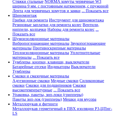
Стяжки стальные
NORMA хомуты червячные W3
ширина 9 мм. с постоянным натяжением, с пружиной
Лента для червячных хомутов и замки
... Показать все
Шиномонтаж
Грибки для ремонта
Инструмент для шиномонтажа
Резиновые заплатки для ремонта колес
Вентили,
ниппели, колпачки
Наборы для ремонта колес
...
Показать все
Шумоизоляционные материалы
Вибропоглощающие материалы
Звукопоглощающие
материалы
Противоскрипные материалы
Теплоизоляционные материалы
Уплотнительные
материалы
... Показать все
Тумблеры, кнопки, клавиши, выключатели
Батарейные отсеки
Индикаторы
Выключатели
Тумблеры
Смазки и смазочные материалы
Адгезионные смазки
Медные смазки
Силиконовые
смазки
Смазки для подшипников
Смазки
высокотемпературные
... Показать все
Упаковка, пакеты, зип-локи (грипперы)
Пакеты зип-лок (грипперы)
Мешки для мусора
Металлорукав и фитинги
Металлорукав герметичный в ПВХ изоляции Р3-ЦПнг-
LS