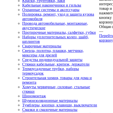
Краски, грунтовки, лаки
интере
Кабельные наконечники и гильзы
товар и
Охранные системы и аксессуары
нажмит
Полировка, ремонт, уход и защита кузова
кнопку
автомобиля
корзину
Провода автомобильные, монтажные,
Общая 
акустические
—
Протирочные материалы, салфетки, губки
Перейт
Наборы уплотнительных колец, шайб,
корзину
шплинтов
Сварочные материалы
Сверла, полотна, плашки, метчики,
миксеры для дрелей
Средства индивидуальной защиты
Стяжки кабельные, крепеж, держатели
Термоусадочные трубки, наборы
термоусадок
Строительная химия, товары для дома и
ремонта
Хомуты червячные, силовые, стальные
стяжки
Шиномонтаж
Шумоизоляционные материалы
Тумблеры, кнопки, клавиши, выключатели
Смазки и смазочные материалы