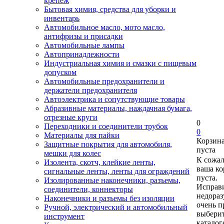
крепеж
Бытовая химия, средства для уборки и
инвентарь
Автомобильное масло, мото масло,
антифризы и присадки
Автомобильные лампы
Автопринадлежности
Индустриальная химия и смазки с пищевым
допуском
Автомобильные предохранители и
держатели предохранителя
Автоэлектрика и сопутствующие товары
Абразивные материалы, наждачная бумага,
отрезные круги
0
Переходники и соединители трубок
0
Материалы для пайки
Корзин
Защитные покрытия для автомобиля,
пуста
мешки для колес
К сожа
Изолента, скотч, клейкие ленты,
ваша ко
сигнальные ленты, ленты для ограждений
пуста.
Изолированные наконечники, разъемы,
Исправи
соединители, коннекторы
недора
Наконечники и разъемы без изоляции
очень п
Ручной, электрический и автомобильный
выберит
инструмент
каталог