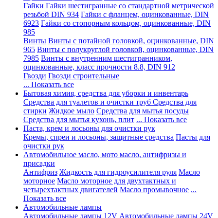
Гайки
Гайки шестигранные со стандартной метрической
резьбой DIN 934
Гайки с фланцем, оцинкованные, DIN
6923
Гайки со стопорным кольцом, оцинкованные, DIN
985
Винты
Винты с потайной головкой, оцинкованные, DIN
965
Винты с полукруглой головкой, оцинкованные, DIN
7985
Винты с внутренним шестигранником,
оцинкованные, класс прочности 8.8, DIN 912
Гвозди
Гвозди строительные
... Показать все
Бытовая химия, средства для уборки и инвентарь
Средства для туалетов и очистки труб
Средства для
стирки
Жидкое мыло
Средства для мытья посуды
Средства для мытья кухонь, плит
... Показать все
Паста, крем и лосьоны для очистки рук
Кремы, спреи и лосьоны, защитные средства
Пасты для
очистки рук
Автомобильное масло, мото масло, антифризы и
присадки
Антифриз
Жидкость для гидроусилителя руля
Масло
моторное
Масло моторное для двухтактных и
четырехтактных двигателей
Масло промывочное
...
Показать все
Автомобильные лампы
Автомобильные лампы 12V
Автомобильные лампы 24V