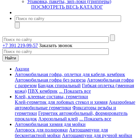
Упаковка, пакеты, зип-локи (грипперы)
ПОСМОТРЕТЬ ВЕСЬ КАТАЛОГ
+7 391 219-99-57
Заказать звонок
Акции
Автомобильная гофра, оплетки для кабеля, кембрик
Автомобильная гофра без разреза
Автомобильная гофра
с разрезом
Бандаж спиральный
Гибкая оплетка (змеиная
кожа)
ПВХ кембрик
... Показать все
Клей, клеевые составы, герметики
Клей-герметик для лобовых стекол и химия
Анаэробные
автомобильные герметики
Фиксаторы резьбы и
герметики
Герметик автомобильный, формирователь
прокладок
Аэрозольный клей
... Показать все
Автомобильная химия для мойки
Автовоск для полировки
Автошампуни для
бесконтактной мойки
Автошампуни для ручной мойки