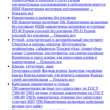
соединительные изолированные в нейлоновом корпусе
НВИ Наконечники вилочные изолированные
...
Показать все
Наконечники и разъемы без изоляции
НВ Наконечники вилочные
НК Наконечники кольцевые
без изоляции
НШВ наконечники штыревые втулочные
РП-М Разъем плоский без изоляции
РП-П Разъем
плоский без изоляции
... Показать все
Ручной, электрический и автомобильный инструмент
Отвертки и наборы отверток
Шуруповерты,
перфораторы, гайковерты
Плоскогубцы, тонкогубцы,
клещи
Стрипперы, инструменты для снятия изоляции
Кримперы и пресс-клещи для опрессовки клемм и
наконечников
... Показать все
Краски, грунтовки, лаки
Грунтовки-спрей
Жидкая резина
Защитная удаляемая
краска
Краска-карандаш для ремонта царапин
Краска-
спрей автомобильная
... Показать все
Кабельные наконечники и гильзы
ТМ наконечники медные под опрессовку по ГОСТ
7386-80
ТМЛ медные луженые наконечники по ГОСТ
7386-80
ТМЛс наконечники луженые под опрессовку
стандарт КВТ
ПМ Наконечники кольцевые кабельные
медные под пайку