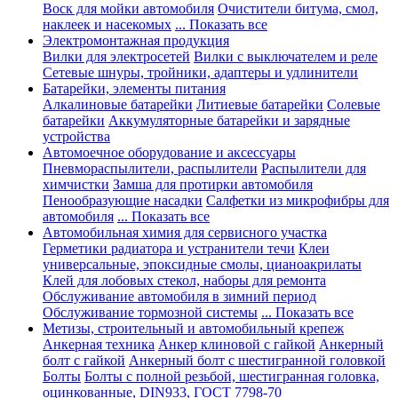
Воск для мойки автомобиля
Очистители битума, смол,
наклеек и насекомых
... Показать все
Электромонтажная продукция
Вилки для электросетей
Вилки с выключателем и реле
Сетевые шнуры, тройники, адаптеры и удлинители
Батарейки, элементы питания
Алкалиновые батарейки
Литиевые батарейки
Солевые
батарейки
Аккумуляторные батарейки и зарядные
устройства
Автомоечное оборудование и аксессуары
Пневмораспылители, распылители
Распылители для
химчистки
Замша для протирки автомобиля
Пенообразующие насадки
Салфетки из микрофибры для
автомобиля
... Показать все
Автомобильная химия для сервисного участка
Герметики радиатора и устранители течи
Клеи
универсальные, эпоксидные смолы, цианоакрилаты
Клей для лобовых стекол, наборы для ремонта
Обслуживание автомобиля в зимний период
Обслуживание тормозной системы
... Показать все
Метизы, строительный и автомобильный крепеж
Анкерная техника
Анкер клиновой с гайкой
Анкерный
болт с гайкой
Анкерный болт с шестигранной головкой
Болты
Болты с полной резьбой, шестигранная головка,
оцинкованные, DIN933, ГОСТ 7798-70