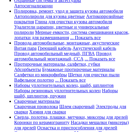
Охранные системы и аксессуары
Автосигнализации
Полировка, ремонт, уход и защита кузова автомобиля
Автополироли для кузова цветные
Антикоррозийные
покрытия
Глина для очистки кузова автомобиля
Удалители царапин, цветные и универсальные
полироли
Мерные емкости, система смешивания красок,
лопатки для размешивания
... Показать все
Провода автомобильные, монтажные, акустические
Витая пара
Греющий кабель
Акустический кабель
Провод автомобильный медный, ПГВА
Провод
автомобильный монтажный, CCA
... Показать все
Протирочные материалы, салфетки, губки
Абсорбьенты
Бумажные протирочные материалы
Салфетки из микрофибры
Щетки для очистки пыли
Вафельное полотно
... Показать все
Наборы уплотнительных колец, шайб, шплинтов
Наборы резиновых уплотнительных колец
Наборы
шайб, шплинтов, пружин
Сварочные материалы
Сварочная проволока
Шлем сварочный
Электроды для
сварки
Химия для сварки
Сверла, полотна, плашки, метчики, миксеры для дрелей
Коронки по керамограниту
Насадки мешалки (миксеры)
для дрелей
Оснастка и приспособления для дрелей