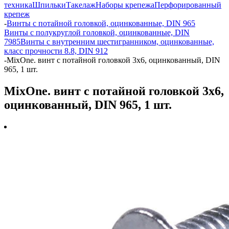
техника
Шпильки
Такелаж
Наборы крепежа
Перфорированный
крепеж
-
Винты с потайной головкой, оцинкованные, DIN 965
Винты с полукруглой головкой, оцинкованные, DIN
7985
Винты с внутренним шестигранником, оцинкованные,
класс прочности 8.8, DIN 912
-
MixOne. винт с потайной головкой 3x6, оцинкованный, DIN
965, 1 шт.
MixOne. винт с потайной головкой 3x6,
оцинкованный, DIN 965, 1 шт.