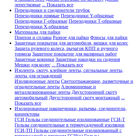
лепестковые
... Показать все
Переходники и соединители трубок
Переходники прямые
Переходники Y-образные
Переходники Г-образные
Переходники Т-образные
Переходники Х-образные
Материалы для пайки
Припои и сплавы
Разное для пайки
Флюсы для пайки
Защитные покрытия для автомобиля, мешки для колес
Защита рулевого колеса, рычагов КПП и ручного
тормоза
Защитное покрытие для малярных работ
Защитные коврики
Защитные накидки на сидения
Мешки для колес
... Показать все
Изолента, скотч, клейкие ленты, сигнальные ленты,
ленты для ограждений
Изоляционные ленты
Светоотражающие, разметочные и
оградительные ленты
Алюминиевые и
металлизированные ленты
Двухсторонний скотч
автомобильный
Двухсторонний скотч монтажный
...
Показать все
Изолированные наконечники, разъемы, соединители,
коннекторы
ГСИ Гильзы соединительные изолированные
ГСИ-Т
Гильзы соединительные в термоусадочной изоляции
ГСИ-ТП Гильзы соединительные изолированный с
термоусадкой и припоем
ГСИ(н) Гильзы