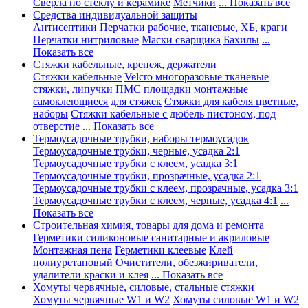
Сверла по стеклу и керамике
Метчики
... Показать все
Средства индивидуальной защиты
Антисептики
Перчатки рабочие, тканевые, ХБ, краги
Перчатки нитриловые
Маски сварщика
Бахилы
...
Показать все
Стяжки кабельные, крепеж, держатели
Стяжки кабельные
Velcro многоразовые тканевые
стяжки, липучки
ПМС площадки монтажные
самоклеющиеся для стяжек
Стяжки для кабеля цветные,
наборы
Стяжки кабельные с дюбель пистоном, под
отверстие
... Показать все
Термоусадочные трубки, наборы термоусадок
Термоусадочные трубки, черные, усадка 2:1
Термоусадочные трубки с клеем, усадка 3:1
Термоусадочные трубки, прозрачные, усадка 2:1
Термоусадочные трубки с клеем, прозрачные, усадка 3:1
Термоусадочные трубки с клеем, черные, усадка 4:1
...
Показать все
Строительная химия, товары для дома и ремонта
Герметики силиконовые санитарные и акриловые
Монтажная пена
Герметики клеевые
Клей
полиуретановый
Очистители, обезжириватели,
удалители краски и клея
... Показать все
Хомуты червячные, силовые, стальные стяжки
Хомуты червячные W1 и W2
Хомуты силовые W1 и W2