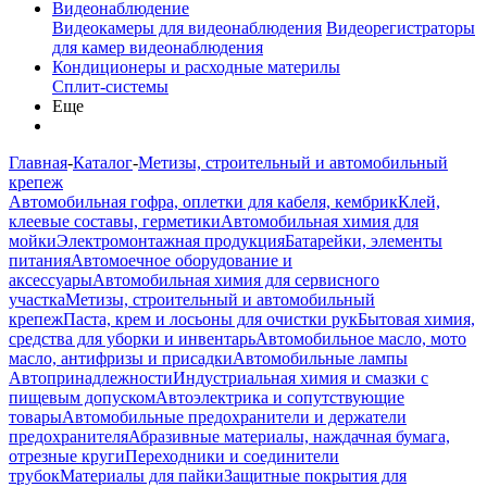
Видеонаблюдение
Видеокамеры для видеонаблюдения
Видеорегистраторы
для камер видеонаблюдения
Кондиционеры и расходные материлы
Сплит-системы
Еще
Главная
-
Каталог
-
Метизы, строительный и автомобильный
крепеж
Автомобильная гофра, оплетки для кабеля, кембрик
Клей,
клеевые составы, герметики
Автомобильная химия для
мойки
Электромонтажная продукция
Батарейки, элементы
питания
Автомоечное оборудование и
аксессуары
Автомобильная химия для сервисного
участка
Метизы, строительный и автомобильный
крепеж
Паста, крем и лосьоны для очистки рук
Бытовая химия,
средства для уборки и инвентарь
Автомобильное масло, мото
масло, антифризы и присадки
Автомобильные лампы
Автопринадлежности
Индустриальная химия и смазки с
пищевым допуском
Автоэлектрика и сопутствующие
товары
Автомобильные предохранители и держатели
предохранителя
Абразивные материалы, наждачная бумага,
отрезные круги
Переходники и соединители
трубок
Материалы для пайки
Защитные покрытия для