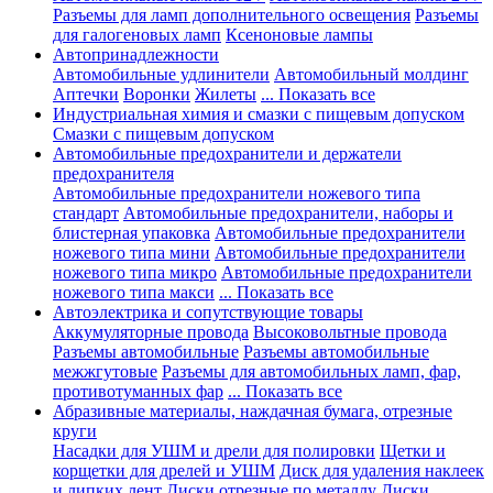
Разъемы для ламп дополнительного освещения
Разъемы
для галогеновых ламп
Ксеноновые лампы
Автопринадлежности
Автомобильные удлинители
Автомобильный молдинг
Аптечки
Воронки
Жилеты
... Показать все
Индустриальная химия и смазки с пищевым допуском
Смазки с пищевым допуском
Автомобильные предохранители и держатели
предохранителя
Автомобильные предохранители ножевого типа
стандарт
Автомобильные предохранители, наборы и
блистерная упаковка
Автомобильные предохранители
ножевого типа мини
Автомобильные предохранители
ножевого типа микро
Автомобильные предохранители
ножевого типа макси
... Показать все
Автоэлектрика и сопутствующие товары
Аккумуляторные провода
Высоковольтные провода
Разъемы автомобильные
Разъемы автомобильные
межжгутовые
Разъемы для автомобильных ламп, фар,
противотуманных фар
... Показать все
Абразивные материалы, наждачная бумага, отрезные
круги
Насадки для УШМ и дрели для полировки
Щетки и
корщетки для дрелей и УШМ
Диск для удаления наклеек
и липких лент
Диски отрезные по металлу
Диски