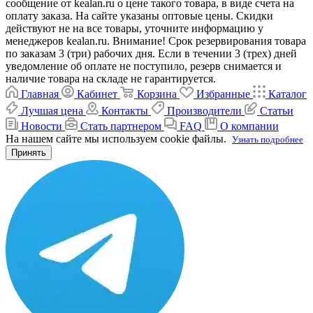
сообщение от kealan.ru о цене такого товара, в виде счета на
оплату заказа. На сайте указаны оптовые цены. Скидки
действуют не на все товары, уточните информацию у
менеджеров kealan.ru. Внимание! Срок резервирования товара
по заказам 3 (три) рабочих дня. Если в течении 3 (трех) дней
уведомление об оплате не поступило, резерв снимается и
наличие товара на складе не гарантируется.
Главная
Кабинет
Корзина
Избранные
Каталог
Лучшая цена
Контакты
Производители
Статьи
Новости
Стать партнером
FAQ
О компании
На нашем сайте мы используем cookie файлы.
Узнать подробнее
Принять