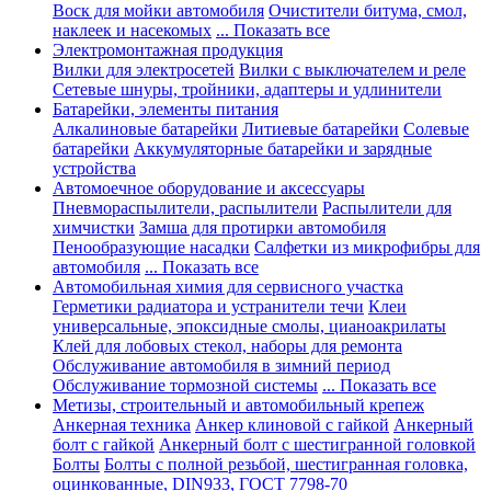
Воск для мойки автомобиля
Очистители битума, смол,
наклеек и насекомых
... Показать все
Электромонтажная продукция
Вилки для электросетей
Вилки с выключателем и реле
Сетевые шнуры, тройники, адаптеры и удлинители
Батарейки, элементы питания
Алкалиновые батарейки
Литиевые батарейки
Солевые
батарейки
Аккумуляторные батарейки и зарядные
устройства
Автомоечное оборудование и аксессуары
Пневмораспылители, распылители
Распылители для
химчистки
Замша для протирки автомобиля
Пенообразующие насадки
Салфетки из микрофибры для
автомобиля
... Показать все
Автомобильная химия для сервисного участка
Герметики радиатора и устранители течи
Клеи
универсальные, эпоксидные смолы, цианоакрилаты
Клей для лобовых стекол, наборы для ремонта
Обслуживание автомобиля в зимний период
Обслуживание тормозной системы
... Показать все
Метизы, строительный и автомобильный крепеж
Анкерная техника
Анкер клиновой с гайкой
Анкерный
болт с гайкой
Анкерный болт с шестигранной головкой
Болты
Болты с полной резьбой, шестигранная головка,
оцинкованные, DIN933, ГОСТ 7798-70