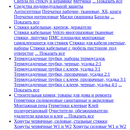
Сверла по стеклу и керамике
Метчики
... Показать все
Средства индивидуальной защиты
Антисептики
Перчатки рабочие, тканевые, ХБ, краги
Перчатки нитриловые
Маски сварщика
Бахилы
...
Показать все
Стяжки кабельные, крепеж, держатели
Стяжки кабельные
Velcro многоразовые тканевые
стяжки, липучки
ПМС площадки монтажные
самоклеющиеся для стяжек
Стяжки для кабеля цветные,
наборы
Стяжки кабельные с дюбель пистоном, под
отверстие
... Показать все
Термоусадочные трубки, наборы термоусадок
Термоусадочные трубки, черные, усадка 2:1
Термоусадочные трубки с клеем, усадка 3:1
Термоусадочные трубки, прозрачные, усадка 2:1
Термоусадочные трубки с клеем, прозрачные, усадка 3:1
Термоусадочные трубки с клеем, черные, усадка 4:1
...
Показать все
Строительная химия, товары для дома и ремонта
Герметики силиконовые санитарные и акриловые
Монтажная пена
Герметики клеевые
Клей
полиуретановый
Очистители, обезжириватели,
удалители краски и клея
... Показать все
Хомуты червячные, силовые, стальные стяжки
Хомуты червячные W1 и W2
Хомуты силовые W1 и W2