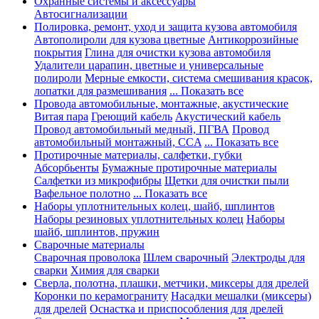
Охранные системы и аксессуары
Автосигнализации
Полировка, ремонт, уход и защита кузова автомобиля
Автополироли для кузова цветные
Антикоррозийные
покрытия
Глина для очистки кузова автомобиля
Удалители царапин, цветные и универсальные
полироли
Мерные емкости, система смешивания красок,
лопатки для размешивания
... Показать все
Провода автомобильные, монтажные, акустические
Витая пара
Греющий кабель
Акустический кабель
Провод автомобильный медный, ПГВА
Провод
автомобильный монтажный, CCA
... Показать все
Протирочные материалы, салфетки, губки
Абсорбьенты
Бумажные протирочные материалы
Салфетки из микрофибры
Щетки для очистки пыли
Вафельное полотно
... Показать все
Наборы уплотнительных колец, шайб, шплинтов
Наборы резиновых уплотнительных колец
Наборы
шайб, шплинтов, пружин
Сварочные материалы
Сварочная проволока
Шлем сварочный
Электроды для
сварки
Химия для сварки
Сверла, полотна, плашки, метчики, миксеры для дрелей
Коронки по керамограниту
Насадки мешалки (миксеры)
для дрелей
Оснастка и приспособления для дрелей