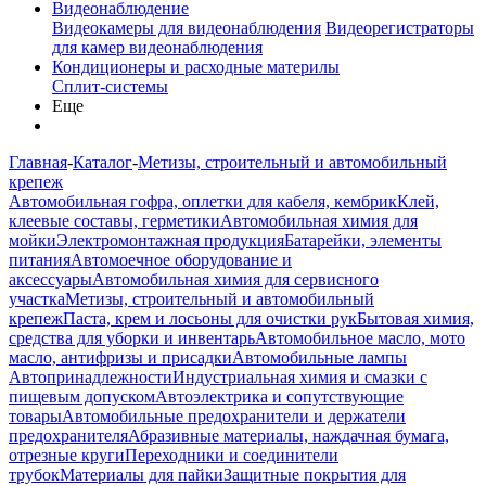
Видеонаблюдение
Видеокамеры для видеонаблюдения
Видеорегистраторы
для камер видеонаблюдения
Кондиционеры и расходные материлы
Сплит-системы
Еще
Главная
-
Каталог
-
Метизы, строительный и автомобильный
крепеж
Автомобильная гофра, оплетки для кабеля, кембрик
Клей,
клеевые составы, герметики
Автомобильная химия для
мойки
Электромонтажная продукция
Батарейки, элементы
питания
Автомоечное оборудование и
аксессуары
Автомобильная химия для сервисного
участка
Метизы, строительный и автомобильный
крепеж
Паста, крем и лосьоны для очистки рук
Бытовая химия,
средства для уборки и инвентарь
Автомобильное масло, мото
масло, антифризы и присадки
Автомобильные лампы
Автопринадлежности
Индустриальная химия и смазки с
пищевым допуском
Автоэлектрика и сопутствующие
товары
Автомобильные предохранители и держатели
предохранителя
Абразивные материалы, наждачная бумага,
отрезные круги
Переходники и соединители
трубок
Материалы для пайки
Защитные покрытия для