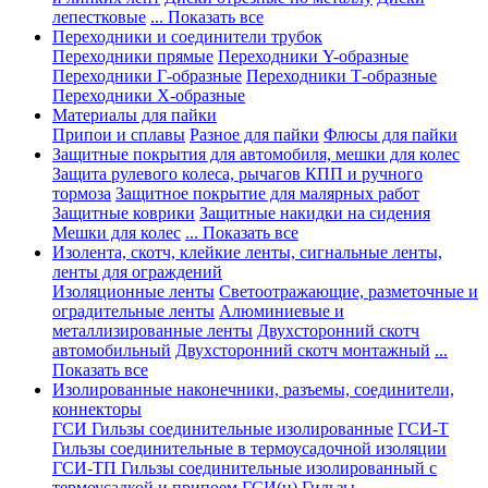
лепестковые
... Показать все
Переходники и соединители трубок
Переходники прямые
Переходники Y-образные
Переходники Г-образные
Переходники Т-образные
Переходники Х-образные
Материалы для пайки
Припои и сплавы
Разное для пайки
Флюсы для пайки
Защитные покрытия для автомобиля, мешки для колес
Защита рулевого колеса, рычагов КПП и ручного
тормоза
Защитное покрытие для малярных работ
Защитные коврики
Защитные накидки на сидения
Мешки для колес
... Показать все
Изолента, скотч, клейкие ленты, сигнальные ленты,
ленты для ограждений
Изоляционные ленты
Светоотражающие, разметочные и
оградительные ленты
Алюминиевые и
металлизированные ленты
Двухсторонний скотч
автомобильный
Двухсторонний скотч монтажный
...
Показать все
Изолированные наконечники, разъемы, соединители,
коннекторы
ГСИ Гильзы соединительные изолированные
ГСИ-Т
Гильзы соединительные в термоусадочной изоляции
ГСИ-ТП Гильзы соединительные изолированный с
термоусадкой и припоем
ГСИ(н) Гильзы