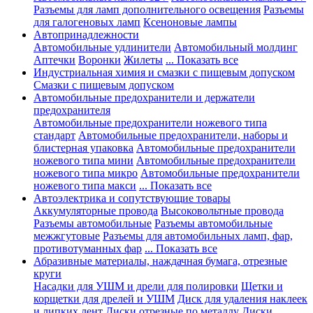
Разъемы для ламп дополнительного освещения
Разъемы
для галогеновых ламп
Ксеноновые лампы
Автопринадлежности
Автомобильные удлинители
Автомобильный молдинг
Аптечки
Воронки
Жилеты
... Показать все
Индустриальная химия и смазки с пищевым допуском
Смазки с пищевым допуском
Автомобильные предохранители и держатели
предохранителя
Автомобильные предохранители ножевого типа
стандарт
Автомобильные предохранители, наборы и
блистерная упаковка
Автомобильные предохранители
ножевого типа мини
Автомобильные предохранители
ножевого типа микро
Автомобильные предохранители
ножевого типа макси
... Показать все
Автоэлектрика и сопутствующие товары
Аккумуляторные провода
Высоковольтные провода
Разъемы автомобильные
Разъемы автомобильные
межжгутовые
Разъемы для автомобильных ламп, фар,
противотуманных фар
... Показать все
Абразивные материалы, наждачная бумага, отрезные
круги
Насадки для УШМ и дрели для полировки
Щетки и
корщетки для дрелей и УШМ
Диск для удаления наклеек
и липких лент
Диски отрезные по металлу
Диски