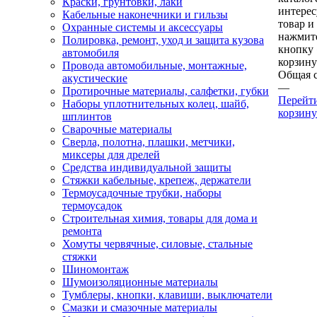
Краски, грунтовки, лаки
интере
Кабельные наконечники и гильзы
товар и
Охранные системы и аксессуары
нажмит
Полировка, ремонт, уход и защита кузова
кнопку
автомобиля
корзину
Провода автомобильные, монтажные,
Общая 
акустические
—
Протирочные материалы, салфетки, губки
Перейт
Наборы уплотнительных колец, шайб,
корзину
шплинтов
Сварочные материалы
Сверла, полотна, плашки, метчики,
миксеры для дрелей
Средства индивидуальной защиты
Стяжки кабельные, крепеж, держатели
Термоусадочные трубки, наборы
термоусадок
Строительная химия, товары для дома и
ремонта
Хомуты червячные, силовые, стальные
стяжки
Шиномонтаж
Шумоизоляционные материалы
Тумблеры, кнопки, клавиши, выключатели
Смазки и смазочные материалы