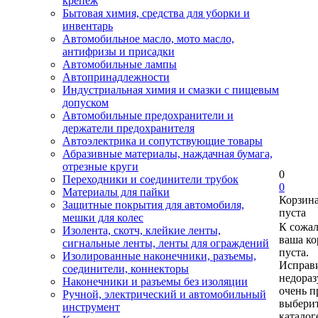
крепеж
Бытовая химия, средства для уборки и
инвентарь
Автомобильное масло, мото масло,
антифризы и присадки
Автомобильные лампы
Автопринадлежности
Индустриальная химия и смазки с пищевым
допуском
Автомобильные предохранители и
держатели предохранителя
Автоэлектрика и сопутствующие товары
Абразивные материалы, наждачная бумага,
отрезные круги
0
Переходники и соединители трубок
0
Материалы для пайки
Корзин
Защитные покрытия для автомобиля,
пуста
мешки для колес
К сожа
Изолента, скотч, клейкие ленты,
ваша ко
сигнальные ленты, ленты для ограждений
пуста.
Изолированные наконечники, разъемы,
Исправи
соединители, коннекторы
недора
Наконечники и разъемы без изоляции
очень п
Ручной, электрический и автомобильный
выберит
инструмент
каталог