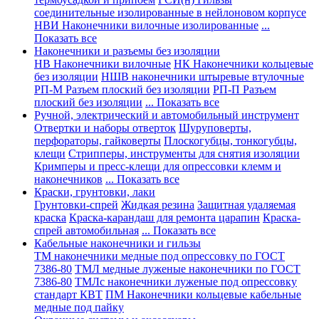
соединительные изолированные в нейлоновом корпусе
НВИ Наконечники вилочные изолированные
...
Показать все
Наконечники и разъемы без изоляции
НВ Наконечники вилочные
НК Наконечники кольцевые
без изоляции
НШВ наконечники штыревые втулочные
РП-М Разъем плоский без изоляции
РП-П Разъем
плоский без изоляции
... Показать все
Ручной, электрический и автомобильный инструмент
Отвертки и наборы отверток
Шуруповерты,
перфораторы, гайковерты
Плоскогубцы, тонкогубцы,
клещи
Стрипперы, инструменты для снятия изоляции
Кримперы и пресс-клещи для опрессовки клемм и
наконечников
... Показать все
Краски, грунтовки, лаки
Грунтовки-спрей
Жидкая резина
Защитная удаляемая
краска
Краска-карандаш для ремонта царапин
Краска-
спрей автомобильная
... Показать все
Кабельные наконечники и гильзы
ТМ наконечники медные под опрессовку по ГОСТ
7386-80
ТМЛ медные луженые наконечники по ГОСТ
7386-80
ТМЛс наконечники луженые под опрессовку
стандарт КВТ
ПМ Наконечники кольцевые кабельные
медные под пайку