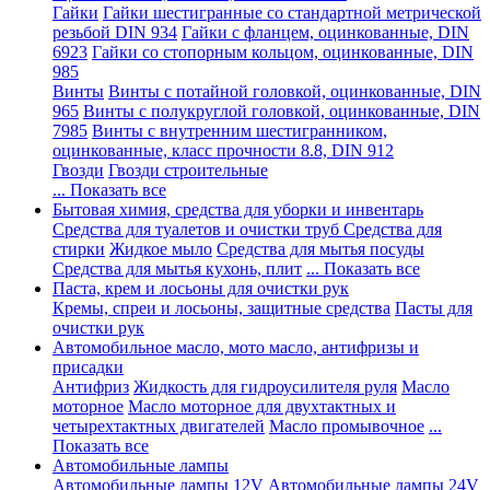
Гайки
Гайки шестигранные со стандартной метрической
резьбой DIN 934
Гайки с фланцем, оцинкованные, DIN
6923
Гайки со стопорным кольцом, оцинкованные, DIN
985
Винты
Винты с потайной головкой, оцинкованные, DIN
965
Винты с полукруглой головкой, оцинкованные, DIN
7985
Винты с внутренним шестигранником,
оцинкованные, класс прочности 8.8, DIN 912
Гвозди
Гвозди строительные
... Показать все
Бытовая химия, средства для уборки и инвентарь
Средства для туалетов и очистки труб
Средства для
стирки
Жидкое мыло
Средства для мытья посуды
Средства для мытья кухонь, плит
... Показать все
Паста, крем и лосьоны для очистки рук
Кремы, спреи и лосьоны, защитные средства
Пасты для
очистки рук
Автомобильное масло, мото масло, антифризы и
присадки
Антифриз
Жидкость для гидроусилителя руля
Масло
моторное
Масло моторное для двухтактных и
четырехтактных двигателей
Масло промывочное
...
Показать все
Автомобильные лампы
Автомобильные лампы 12V
Автомобильные лампы 24V