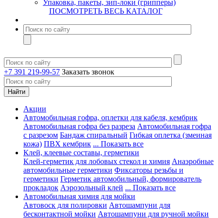
Упаковка, пакеты, зип-локи (грипперы)
ПОСМОТРЕТЬ ВЕСЬ КАТАЛОГ
+7 391 219-99-57
Заказать звонок
Акции
Автомобильная гофра, оплетки для кабеля, кембрик
Автомобильная гофра без разреза
Автомобильная гофра
с разрезом
Бандаж спиральный
Гибкая оплетка (змеиная
кожа)
ПВХ кембрик
... Показать все
Клей, клеевые составы, герметики
Клей-герметик для лобовых стекол и химия
Анаэробные
автомобильные герметики
Фиксаторы резьбы и
герметики
Герметик автомобильный, формирователь
прокладок
Аэрозольный клей
... Показать все
Автомобильная химия для мойки
Автовоск для полировки
Автошампуни для
бесконтактной мойки
Автошампуни для ручной мойки