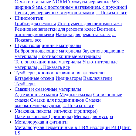
Стяжки стальные
NORMA хомуты червячные W3
ширина 9 мм. с постоянным натяжением, с пружиной
Лента для червячных хомутов и замки
... Показать все
Шиномонтаж
Грибки для ремонта
Инструмент для шиномонтажа
Резиновые заплатки для ремонта колес
Вентили,
ниппели, колпачки
Наборы для ремонта колес
...
Показать все
Шумоизоляционные материалы
Вибропоглощающие материалы
Звукопоглощающие
материалы
Противоскрипные материалы
Теплоизоляционные материалы
Уплотнительные
материалы
... Показать все
Тумблеры, кнопки, клавиши, выключатели
Батарейные отсеки
Индикаторы
Выключатели
Тумблеры
Смазки и смазочные материалы
Адгезионные смазки
Медные смазки
Силиконовые
смазки
Смазки для подшипников
Смазки
высокотемпературные
... Показать все
Упаковка, пакеты, зип-локи (грипперы)
Пакеты зип-лок (грипперы)
Мешки для мусора
Металлорукав и фитинги
Металлорукав герметичный в ПВХ изоляции Р3-ЦПнг-
LS