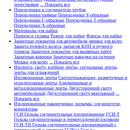
лепестковые
... Показать все
Переходники и соединители трубок
Переходники прямые
Переходники Y-образные
Переходники Г-образные
Переходники Т-образные
Переходники Х-образные
Материалы для пайки
Припои и сплавы
Разное для пайки
Флюсы для пайки
Защитные покрытия для автомобиля, мешки для колес
Защита рулевого колеса, рычагов КПП и ручного
тормоза
Защитное покрытие для малярных работ
Защитные коврики
Защитные накидки на сидения
Мешки для колес
... Показать все
Изолента, скотч, клейкие ленты, сигнальные ленты,
ленты для ограждений
Изоляционные ленты
Светоотражающие, разметочные и
оградительные ленты
Алюминиевые и
металлизированные ленты
Двухсторонний скотч
автомобильный
Двухсторонний скотч монтажный
...
Показать все
Изолированные наконечники, разъемы, соединители,
коннекторы
ГСИ Гильзы соединительные изолированные
ГСИ-Т
Гильзы соединительные в термоусадочной изоляции
ГСИ-ТП Гильзы соединительные изолированный с
термоусадкой и припоем
ГСИ(н) Гильзы