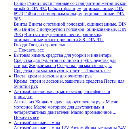
Гайки
Гайки шестигранные со стандартной метрической
резьбой DIN 934
Гайки с фланцем, оцинкованные, DIN
6923
Гайки со стопорным кольцом, оцинкованные, DIN
985
Винты
Винты с потайной головкой, оцинкованные, DIN
965
Винты с полукруглой головкой, оцинкованные, DIN
7985
Винты с внутренним шестигранником,
оцинкованные, класс прочности 8.8, DIN 912
Гвозди
Гвозди строительные
... Показать все
Бытовая химия, средства для уборки и инвентарь
Средства для туалетов и очистки труб
Средства для
стирки
Жидкое мыло
Средства для мытья посуды
Средства для мытья кухонь, плит
... Показать все
Паста, крем и лосьоны для очистки рук
Кремы, спреи и лосьоны, защитные средства
Пасты для
очистки рук
Автомобильное масло, мото масло, антифризы и
присадки
Антифриз
Жидкость для гидроусилителя руля
Масло
моторное
Масло моторное для двухтактных и
четырехтактных двигателей
Масло промывочное
...
Показать все
Автомобильные лампы
Автомобильные лампы 12V
Автомобильные лампы 24V