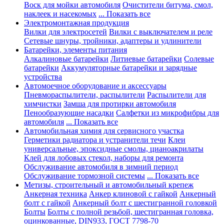
Воск для мойки автомобиля
Очистители битума, смол,
наклеек и насекомых
... Показать все
Электромонтажная продукция
Вилки для электросетей
Вилки с выключателем и реле
Сетевые шнуры, тройники, адаптеры и удлинители
Батарейки, элементы питания
Алкалиновые батарейки
Литиевые батарейки
Солевые
батарейки
Аккумуляторные батарейки и зарядные
устройства
Автомоечное оборудование и аксессуары
Пневмораспылители, распылители
Распылители для
химчистки
Замша для протирки автомобиля
Пенообразующие насадки
Салфетки из микрофибры для
автомобиля
... Показать все
Автомобильная химия для сервисного участка
Герметики радиатора и устранители течи
Клеи
универсальные, эпоксидные смолы, цианоакрилаты
Клей для лобовых стекол, наборы для ремонта
Обслуживание автомобиля в зимний период
Обслуживание тормозной системы
... Показать все
Метизы, строительный и автомобильный крепеж
Анкерная техника
Анкер клиновой с гайкой
Анкерный
болт с гайкой
Анкерный болт с шестигранной головкой
Болты
Болты с полной резьбой, шестигранная головка,
оцинкованные, DIN933, ГОСТ 7798-70