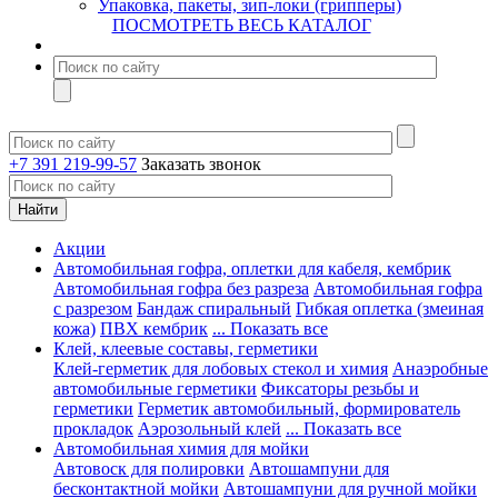
Упаковка, пакеты, зип-локи (грипперы)
ПОСМОТРЕТЬ ВЕСЬ КАТАЛОГ
+7 391 219-99-57
Заказать звонок
Акции
Автомобильная гофра, оплетки для кабеля, кембрик
Автомобильная гофра без разреза
Автомобильная гофра
с разрезом
Бандаж спиральный
Гибкая оплетка (змеиная
кожа)
ПВХ кембрик
... Показать все
Клей, клеевые составы, герметики
Клей-герметик для лобовых стекол и химия
Анаэробные
автомобильные герметики
Фиксаторы резьбы и
герметики
Герметик автомобильный, формирователь
прокладок
Аэрозольный клей
... Показать все
Автомобильная химия для мойки
Автовоск для полировки
Автошампуни для
бесконтактной мойки
Автошампуни для ручной мойки