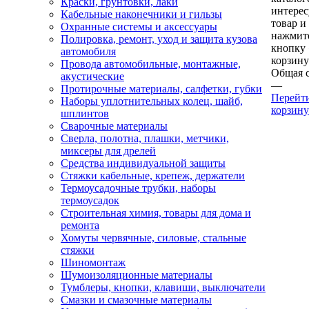
Краски, грунтовки, лаки
интере
Кабельные наконечники и гильзы
товар и
Охранные системы и аксессуары
нажмит
Полировка, ремонт, уход и защита кузова
кнопку
автомобиля
корзину
Провода автомобильные, монтажные,
Общая 
акустические
—
Протирочные материалы, салфетки, губки
Перейт
Наборы уплотнительных колец, шайб,
корзину
шплинтов
Сварочные материалы
Сверла, полотна, плашки, метчики,
миксеры для дрелей
Средства индивидуальной защиты
Стяжки кабельные, крепеж, держатели
Термоусадочные трубки, наборы
термоусадок
Строительная химия, товары для дома и
ремонта
Хомуты червячные, силовые, стальные
стяжки
Шиномонтаж
Шумоизоляционные материалы
Тумблеры, кнопки, клавиши, выключатели
Смазки и смазочные материалы