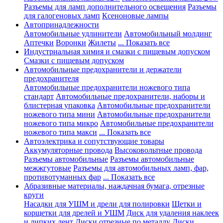
Разъемы для ламп дополнительного освещения
Разъемы
для галогеновых ламп
Ксеноновые лампы
Автопринадлежности
Автомобильные удлинители
Автомобильный молдинг
Аптечки
Воронки
Жилеты
... Показать все
Индустриальная химия и смазки с пищевым допуском
Смазки с пищевым допуском
Автомобильные предохранители и держатели
предохранителя
Автомобильные предохранители ножевого типа
стандарт
Автомобильные предохранители, наборы и
блистерная упаковка
Автомобильные предохранители
ножевого типа мини
Автомобильные предохранители
ножевого типа микро
Автомобильные предохранители
ножевого типа макси
... Показать все
Автоэлектрика и сопутствующие товары
Аккумуляторные провода
Высоковольтные провода
Разъемы автомобильные
Разъемы автомобильные
межжгутовые
Разъемы для автомобильных ламп, фар,
противотуманных фар
... Показать все
Абразивные материалы, наждачная бумага, отрезные
круги
Насадки для УШМ и дрели для полировки
Щетки и
корщетки для дрелей и УШМ
Диск для удаления наклеек
и липких лент
Диски отрезные по металлу
Диски