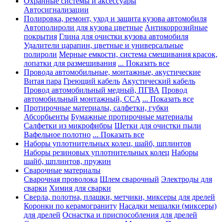
Охранные системы и аксессуары
Автосигнализации
Полировка, ремонт, уход и защита кузова автомобиля
Автополироли для кузова цветные
Антикоррозийные
покрытия
Глина для очистки кузова автомобиля
Удалители царапин, цветные и универсальные
полироли
Мерные емкости, система смешивания красок,
лопатки для размешивания
... Показать все
Провода автомобильные, монтажные, акустические
Витая пара
Греющий кабель
Акустический кабель
Провод автомобильный медный, ПГВА
Провод
автомобильный монтажный, CCA
... Показать все
Протирочные материалы, салфетки, губки
Абсорбьенты
Бумажные протирочные материалы
Салфетки из микрофибры
Щетки для очистки пыли
Вафельное полотно
... Показать все
Наборы уплотнительных колец, шайб, шплинтов
Наборы резиновых уплотнительных колец
Наборы
шайб, шплинтов, пружин
Сварочные материалы
Сварочная проволока
Шлем сварочный
Электроды для
сварки
Химия для сварки
Сверла, полотна, плашки, метчики, миксеры для дрелей
Коронки по керамограниту
Насадки мешалки (миксеры)
для дрелей
Оснастка и приспособления для дрелей