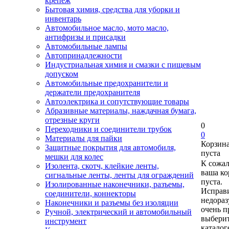
крепеж
Бытовая химия, средства для уборки и
инвентарь
Автомобильное масло, мото масло,
антифризы и присадки
Автомобильные лампы
Автопринадлежности
Индустриальная химия и смазки с пищевым
допуском
Автомобильные предохранители и
держатели предохранителя
Автоэлектрика и сопутствующие товары
Абразивные материалы, наждачная бумага,
отрезные круги
0
Переходники и соединители трубок
0
Материалы для пайки
Корзин
Защитные покрытия для автомобиля,
пуста
мешки для колес
К сожа
Изолента, скотч, клейкие ленты,
ваша ко
сигнальные ленты, ленты для ограждений
пуста.
Изолированные наконечники, разъемы,
Исправи
соединители, коннекторы
недора
Наконечники и разъемы без изоляции
очень п
Ручной, электрический и автомобильный
выберит
инструмент
каталог