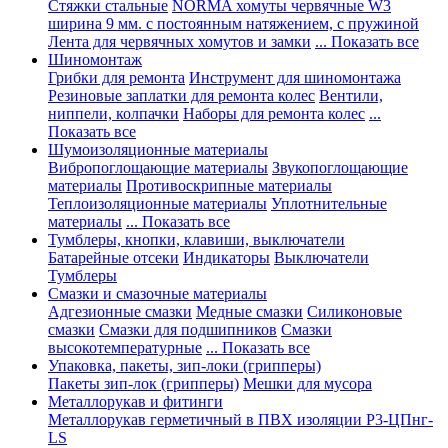
Стяжки стальные
NORMA хомуты червячные W3
ширина 9 мм. с постоянным натяжением, с пружиной
Лента для червячных хомутов и замки
... Показать все
Шиномонтаж
Грибки для ремонта
Инструмент для шиномонтажа
Резиновые заплатки для ремонта колес
Вентили,
ниппели, колпачки
Наборы для ремонта колес
...
Показать все
Шумоизоляционные материалы
Вибропоглощающие материалы
Звукопоглощающие
материалы
Противоскрипные материалы
Теплоизоляционные материалы
Уплотнительные
материалы
... Показать все
Тумблеры, кнопки, клавиши, выключатели
Батарейные отсеки
Индикаторы
Выключатели
Тумблеры
Смазки и смазочные материалы
Адгезионные смазки
Медные смазки
Силиконовые
смазки
Смазки для подшипников
Смазки
высокотемпературные
... Показать все
Упаковка, пакеты, зип-локи (грипперы)
Пакеты зип-лок (грипперы)
Мешки для мусора
Металлорукав и фитинги
Металлорукав герметичный в ПВХ изоляции Р3-ЦПнг-
LS