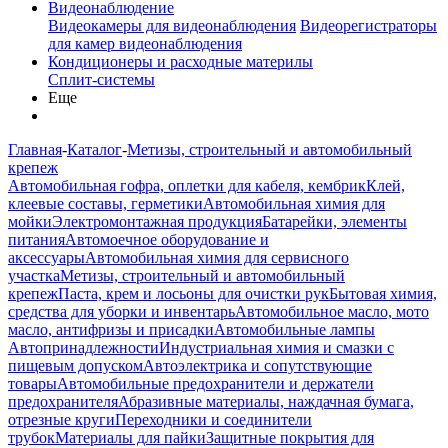
Видеонаблюдение
Видеокамеры для видеонаблюдения
Видеорегистраторы
для камер видеонаблюдения
Кондиционеры и расходные материлы
Сплит-системы
Еще
Главная
-
Каталог
-
Метизы, строительный и автомобильный
крепеж
Автомобильная гофра, оплетки для кабеля, кембрик
Клей,
клеевые составы, герметики
Автомобильная химия для
мойки
Электромонтажная продукция
Батарейки, элементы
питания
Автомоечное оборудование и
аксессуары
Автомобильная химия для сервисного
участка
Метизы, строительный и автомобильный
крепеж
Паста, крем и лосьоны для очистки рук
Бытовая химия,
средства для уборки и инвентарь
Автомобильное масло, мото
масло, антифризы и присадки
Автомобильные лампы
Автопринадлежности
Индустриальная химия и смазки с
пищевым допуском
Автоэлектрика и сопутствующие
товары
Автомобильные предохранители и держатели
предохранителя
Абразивные материалы, наждачная бумага,
отрезные круги
Переходники и соединители
трубок
Материалы для пайки
Защитные покрытия для