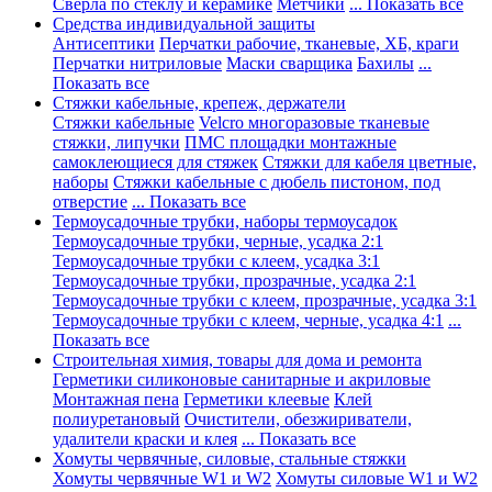
Сверла по стеклу и керамике
Метчики
... Показать все
Средства индивидуальной защиты
Антисептики
Перчатки рабочие, тканевые, ХБ, краги
Перчатки нитриловые
Маски сварщика
Бахилы
...
Показать все
Стяжки кабельные, крепеж, держатели
Стяжки кабельные
Velcro многоразовые тканевые
стяжки, липучки
ПМС площадки монтажные
самоклеющиеся для стяжек
Стяжки для кабеля цветные,
наборы
Стяжки кабельные с дюбель пистоном, под
отверстие
... Показать все
Термоусадочные трубки, наборы термоусадок
Термоусадочные трубки, черные, усадка 2:1
Термоусадочные трубки с клеем, усадка 3:1
Термоусадочные трубки, прозрачные, усадка 2:1
Термоусадочные трубки с клеем, прозрачные, усадка 3:1
Термоусадочные трубки с клеем, черные, усадка 4:1
...
Показать все
Строительная химия, товары для дома и ремонта
Герметики силиконовые санитарные и акриловые
Монтажная пена
Герметики клеевые
Клей
полиуретановый
Очистители, обезжириватели,
удалители краски и клея
... Показать все
Хомуты червячные, силовые, стальные стяжки
Хомуты червячные W1 и W2
Хомуты силовые W1 и W2