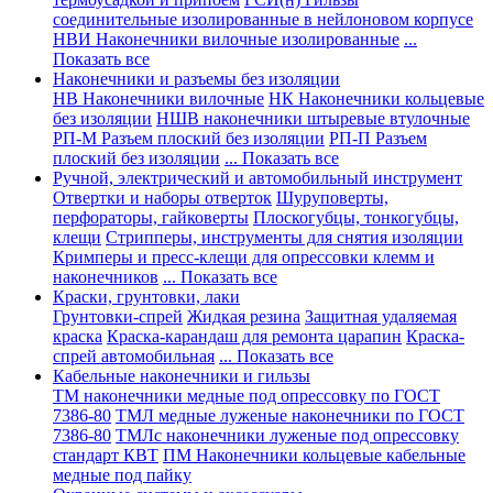
соединительные изолированные в нейлоновом корпусе
НВИ Наконечники вилочные изолированные
...
Показать все
Наконечники и разъемы без изоляции
НВ Наконечники вилочные
НК Наконечники кольцевые
без изоляции
НШВ наконечники штыревые втулочные
РП-М Разъем плоский без изоляции
РП-П Разъем
плоский без изоляции
... Показать все
Ручной, электрический и автомобильный инструмент
Отвертки и наборы отверток
Шуруповерты,
перфораторы, гайковерты
Плоскогубцы, тонкогубцы,
клещи
Стрипперы, инструменты для снятия изоляции
Кримперы и пресс-клещи для опрессовки клемм и
наконечников
... Показать все
Краски, грунтовки, лаки
Грунтовки-спрей
Жидкая резина
Защитная удаляемая
краска
Краска-карандаш для ремонта царапин
Краска-
спрей автомобильная
... Показать все
Кабельные наконечники и гильзы
ТМ наконечники медные под опрессовку по ГОСТ
7386-80
ТМЛ медные луженые наконечники по ГОСТ
7386-80
ТМЛс наконечники луженые под опрессовку
стандарт КВТ
ПМ Наконечники кольцевые кабельные
медные под пайку