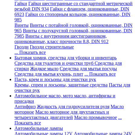
Гайки
Гайки шестигранные со стандартной метрической
резьбой DIN 934
Гайки с фланцем, оцинкованные, DIN
6923
Гайки со стопорным кольцом, оцинкованные, DIN
985
Винты
Винты с потайной головкой, оцинкованные, DIN
965
Винты с полукруглой головкой, оцинкованные, DIN
7985
Винты с внутренним шестигранником,
оцинкованные, класс прочности 8.8, DIN 912
Гвозди
Гвозди строительные
... Показать все
Бытовая химия, средства для уборки и инвентарь
Средства для туалетов и очистки труб
Средства для
стирки
Жидкое мыло
Средства для мытья посуды
Средства для мытья кухонь, плит
... Показать все
Паста, крем и лосьоны для очистки рук
Кремы, спреи и лосьоны, защитные средства
Пасты для
очистки рук
Автомобильное масло, мото масло, антифризы и
присадки
Антифриз
Жидкость для гидроусилителя руля
Масло
моторное
Масло моторное для двухтактных и
четырехтактных двигателей
Масло промывочное
...
Показать все
Автомобильные лампы
Автомобильные лампы 12V
Автомобильные лампы 24V