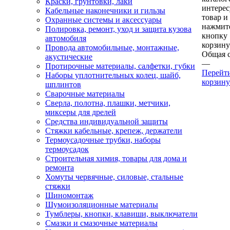
Краски, грунтовки, лаки
интере
Кабельные наконечники и гильзы
товар и
Охранные системы и аксессуары
нажмит
Полировка, ремонт, уход и защита кузова
кнопку
автомобиля
корзину
Провода автомобильные, монтажные,
Общая 
акустические
—
Протирочные материалы, салфетки, губки
Перейт
Наборы уплотнительных колец, шайб,
корзину
шплинтов
Сварочные материалы
Сверла, полотна, плашки, метчики,
миксеры для дрелей
Средства индивидуальной защиты
Стяжки кабельные, крепеж, держатели
Термоусадочные трубки, наборы
термоусадок
Строительная химия, товары для дома и
ремонта
Хомуты червячные, силовые, стальные
стяжки
Шиномонтаж
Шумоизоляционные материалы
Тумблеры, кнопки, клавиши, выключатели
Смазки и смазочные материалы