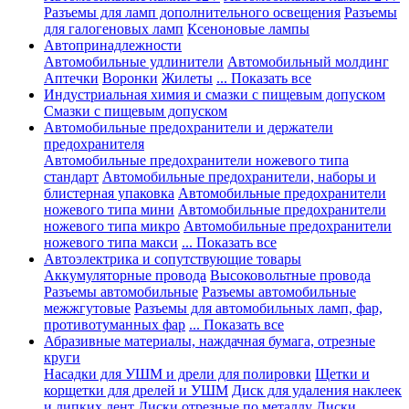
Разъемы для ламп дополнительного освещения
Разъемы
для галогеновых ламп
Ксеноновые лампы
Автопринадлежности
Автомобильные удлинители
Автомобильный молдинг
Аптечки
Воронки
Жилеты
... Показать все
Индустриальная химия и смазки с пищевым допуском
Смазки с пищевым допуском
Автомобильные предохранители и держатели
предохранителя
Автомобильные предохранители ножевого типа
стандарт
Автомобильные предохранители, наборы и
блистерная упаковка
Автомобильные предохранители
ножевого типа мини
Автомобильные предохранители
ножевого типа микро
Автомобильные предохранители
ножевого типа макси
... Показать все
Автоэлектрика и сопутствующие товары
Аккумуляторные провода
Высоковольтные провода
Разъемы автомобильные
Разъемы автомобильные
межжгутовые
Разъемы для автомобильных ламп, фар,
противотуманных фар
... Показать все
Абразивные материалы, наждачная бумага, отрезные
круги
Насадки для УШМ и дрели для полировки
Щетки и
корщетки для дрелей и УШМ
Диск для удаления наклеек
и липких лент
Диски отрезные по металлу
Диски