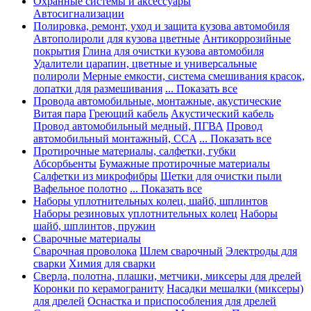
Охранные системы и аксессуары
Автосигнализации
Полировка, ремонт, уход и защита кузова автомобиля
Автополироли для кузова цветные
Антикоррозийные
покрытия
Глина для очистки кузова автомобиля
Удалители царапин, цветные и универсальные
полироли
Мерные емкости, система смешивания красок,
лопатки для размешивания
... Показать все
Провода автомобильные, монтажные, акустические
Витая пара
Греющий кабель
Акустический кабель
Провод автомобильный медный, ПГВА
Провод
автомобильный монтажный, CCA
... Показать все
Протирочные материалы, салфетки, губки
Абсорбьенты
Бумажные протирочные материалы
Салфетки из микрофибры
Щетки для очистки пыли
Вафельное полотно
... Показать все
Наборы уплотнительных колец, шайб, шплинтов
Наборы резиновых уплотнительных колец
Наборы
шайб, шплинтов, пружин
Сварочные материалы
Сварочная проволока
Шлем сварочный
Электроды для
сварки
Химия для сварки
Сверла, полотна, плашки, метчики, миксеры для дрелей
Коронки по керамограниту
Насадки мешалки (миксеры)
для дрелей
Оснастка и приспособления для дрелей