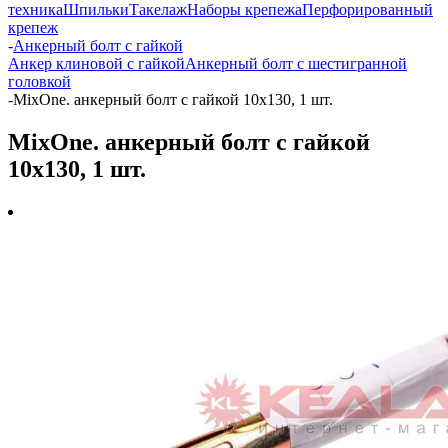
техника
Шпильки
Такелаж
Наборы крепежа
Перфорированный
крепеж
-
Анкерный болт с гайкой
Анкер клиновой с гайкой
Анкерный болт с шестигранной
головкой
-
MixOne. анкерный болт с гайкой 10х130, 1 шт.
MixOne. анкерный болт с гайкой
10х130, 1 шт.