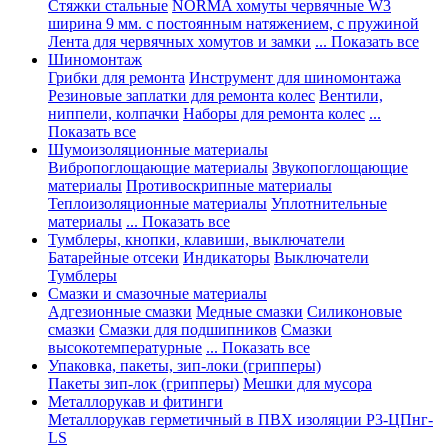
Стяжки стальные
NORMA хомуты червячные W3
ширина 9 мм. с постоянным натяжением, с пружиной
Лента для червячных хомутов и замки
... Показать все
Шиномонтаж
Грибки для ремонта
Инструмент для шиномонтажа
Резиновые заплатки для ремонта колес
Вентили,
ниппели, колпачки
Наборы для ремонта колес
...
Показать все
Шумоизоляционные материалы
Вибропоглощающие материалы
Звукопоглощающие
материалы
Противоскрипные материалы
Теплоизоляционные материалы
Уплотнительные
материалы
... Показать все
Тумблеры, кнопки, клавиши, выключатели
Батарейные отсеки
Индикаторы
Выключатели
Тумблеры
Смазки и смазочные материалы
Адгезионные смазки
Медные смазки
Силиконовые
смазки
Смазки для подшипников
Смазки
высокотемпературные
... Показать все
Упаковка, пакеты, зип-локи (грипперы)
Пакеты зип-лок (грипперы)
Мешки для мусора
Металлорукав и фитинги
Металлорукав герметичный в ПВХ изоляции Р3-ЦПнг-
LS