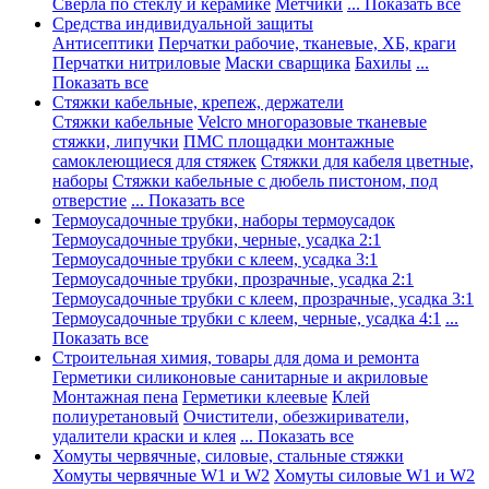
Сверла по стеклу и керамике
Метчики
... Показать все
Средства индивидуальной защиты
Антисептики
Перчатки рабочие, тканевые, ХБ, краги
Перчатки нитриловые
Маски сварщика
Бахилы
...
Показать все
Стяжки кабельные, крепеж, держатели
Стяжки кабельные
Velcro многоразовые тканевые
стяжки, липучки
ПМС площадки монтажные
самоклеющиеся для стяжек
Стяжки для кабеля цветные,
наборы
Стяжки кабельные с дюбель пистоном, под
отверстие
... Показать все
Термоусадочные трубки, наборы термоусадок
Термоусадочные трубки, черные, усадка 2:1
Термоусадочные трубки с клеем, усадка 3:1
Термоусадочные трубки, прозрачные, усадка 2:1
Термоусадочные трубки с клеем, прозрачные, усадка 3:1
Термоусадочные трубки с клеем, черные, усадка 4:1
...
Показать все
Строительная химия, товары для дома и ремонта
Герметики силиконовые санитарные и акриловые
Монтажная пена
Герметики клеевые
Клей
полиуретановый
Очистители, обезжириватели,
удалители краски и клея
... Показать все
Хомуты червячные, силовые, стальные стяжки
Хомуты червячные W1 и W2
Хомуты силовые W1 и W2