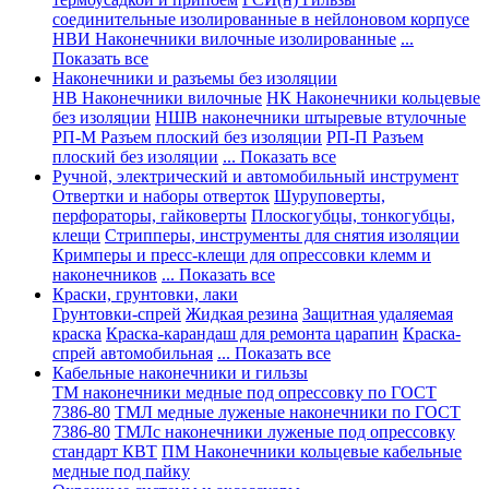
соединительные изолированные в нейлоновом корпусе
НВИ Наконечники вилочные изолированные
...
Показать все
Наконечники и разъемы без изоляции
НВ Наконечники вилочные
НК Наконечники кольцевые
без изоляции
НШВ наконечники штыревые втулочные
РП-М Разъем плоский без изоляции
РП-П Разъем
плоский без изоляции
... Показать все
Ручной, электрический и автомобильный инструмент
Отвертки и наборы отверток
Шуруповерты,
перфораторы, гайковерты
Плоскогубцы, тонкогубцы,
клещи
Стрипперы, инструменты для снятия изоляции
Кримперы и пресс-клещи для опрессовки клемм и
наконечников
... Показать все
Краски, грунтовки, лаки
Грунтовки-спрей
Жидкая резина
Защитная удаляемая
краска
Краска-карандаш для ремонта царапин
Краска-
спрей автомобильная
... Показать все
Кабельные наконечники и гильзы
ТМ наконечники медные под опрессовку по ГОСТ
7386-80
ТМЛ медные луженые наконечники по ГОСТ
7386-80
ТМЛс наконечники луженые под опрессовку
стандарт КВТ
ПМ Наконечники кольцевые кабельные
медные под пайку