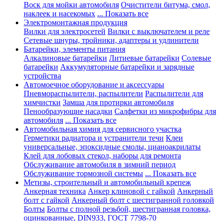
Воск для мойки автомобиля
Очистители битума, смол,
наклеек и насекомых
... Показать все
Электромонтажная продукция
Вилки для электросетей
Вилки с выключателем и реле
Сетевые шнуры, тройники, адаптеры и удлинители
Батарейки, элементы питания
Алкалиновые батарейки
Литиевые батарейки
Солевые
батарейки
Аккумуляторные батарейки и зарядные
устройства
Автомоечное оборудование и аксессуары
Пневмораспылители, распылители
Распылители для
химчистки
Замша для протирки автомобиля
Пенообразующие насадки
Салфетки из микрофибры для
автомобиля
... Показать все
Автомобильная химия для сервисного участка
Герметики радиатора и устранители течи
Клеи
универсальные, эпоксидные смолы, цианоакрилаты
Клей для лобовых стекол, наборы для ремонта
Обслуживание автомобиля в зимний период
Обслуживание тормозной системы
... Показать все
Метизы, строительный и автомобильный крепеж
Анкерная техника
Анкер клиновой с гайкой
Анкерный
болт с гайкой
Анкерный болт с шестигранной головкой
Болты
Болты с полной резьбой, шестигранная головка,
оцинкованные, DIN933, ГОСТ 7798-70