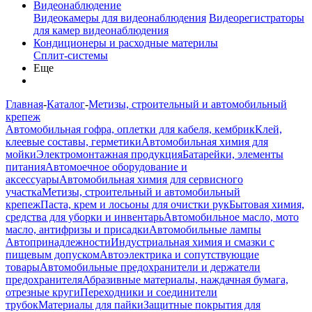
Видеонаблюдение
Видеокамеры для видеонаблюдения
Видеорегистраторы
для камер видеонаблюдения
Кондиционеры и расходные материлы
Сплит-системы
Еще
Главная
-
Каталог
-
Метизы, строительный и автомобильный
крепеж
Автомобильная гофра, оплетки для кабеля, кембрик
Клей,
клеевые составы, герметики
Автомобильная химия для
мойки
Электромонтажная продукция
Батарейки, элементы
питания
Автомоечное оборудование и
аксессуары
Автомобильная химия для сервисного
участка
Метизы, строительный и автомобильный
крепеж
Паста, крем и лосьоны для очистки рук
Бытовая химия,
средства для уборки и инвентарь
Автомобильное масло, мото
масло, антифризы и присадки
Автомобильные лампы
Автопринадлежности
Индустриальная химия и смазки с
пищевым допуском
Автоэлектрика и сопутствующие
товары
Автомобильные предохранители и держатели
предохранителя
Абразивные материалы, наждачная бумага,
отрезные круги
Переходники и соединители
трубок
Материалы для пайки
Защитные покрытия для