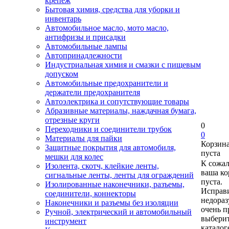
крепеж
Бытовая химия, средства для уборки и
инвентарь
Автомобильное масло, мото масло,
антифризы и присадки
Автомобильные лампы
Автопринадлежности
Индустриальная химия и смазки с пищевым
допуском
Автомобильные предохранители и
держатели предохранителя
Автоэлектрика и сопутствующие товары
Абразивные материалы, наждачная бумага,
отрезные круги
0
Переходники и соединители трубок
0
Материалы для пайки
Корзин
Защитные покрытия для автомобиля,
пуста
мешки для колес
К сожа
Изолента, скотч, клейкие ленты,
ваша ко
сигнальные ленты, ленты для ограждений
пуста.
Изолированные наконечники, разъемы,
Исправи
соединители, коннекторы
недора
Наконечники и разъемы без изоляции
очень п
Ручной, электрический и автомобильный
выберит
инструмент
каталог