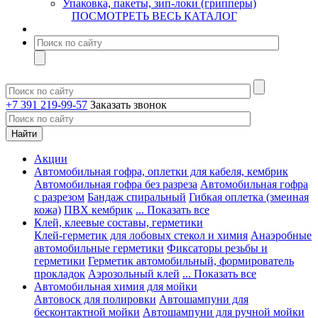
Упаковка, пакеты, зип-локи (грипперы)
ПОСМОТРЕТЬ ВЕСЬ КАТАЛОГ
+7 391 219-99-57
Заказать звонок
Акции
Автомобильная гофра, оплетки для кабеля, кембрик
Автомобильная гофра без разреза
Автомобильная гофра
с разрезом
Бандаж спиральный
Гибкая оплетка (змеиная
кожа)
ПВХ кембрик
... Показать все
Клей, клеевые составы, герметики
Клей-герметик для лобовых стекол и химия
Анаэробные
автомобильные герметики
Фиксаторы резьбы и
герметики
Герметик автомобильный, формирователь
прокладок
Аэрозольный клей
... Показать все
Автомобильная химия для мойки
Автовоск для полировки
Автошампуни для
бесконтактной мойки
Автошампуни для ручной мойки