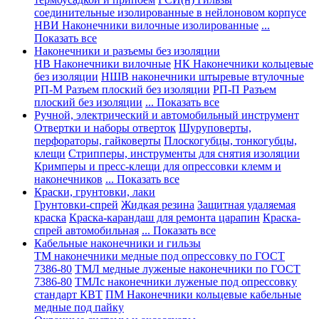
соединительные изолированные в нейлоновом корпусе
НВИ Наконечники вилочные изолированные
...
Показать все
Наконечники и разъемы без изоляции
НВ Наконечники вилочные
НК Наконечники кольцевые
без изоляции
НШВ наконечники штыревые втулочные
РП-М Разъем плоский без изоляции
РП-П Разъем
плоский без изоляции
... Показать все
Ручной, электрический и автомобильный инструмент
Отвертки и наборы отверток
Шуруповерты,
перфораторы, гайковерты
Плоскогубцы, тонкогубцы,
клещи
Стрипперы, инструменты для снятия изоляции
Кримперы и пресс-клещи для опрессовки клемм и
наконечников
... Показать все
Краски, грунтовки, лаки
Грунтовки-спрей
Жидкая резина
Защитная удаляемая
краска
Краска-карандаш для ремонта царапин
Краска-
спрей автомобильная
... Показать все
Кабельные наконечники и гильзы
ТМ наконечники медные под опрессовку по ГОСТ
7386-80
ТМЛ медные луженые наконечники по ГОСТ
7386-80
ТМЛс наконечники луженые под опрессовку
стандарт КВТ
ПМ Наконечники кольцевые кабельные
медные под пайку