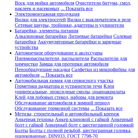
Воск для мойки автомобиля
Очистители битума, смол,
наклеек и насекомых
... Показать все
Электромонтажная продукция
Вилки для электросетей
Вилки с выключателем и реле
Сетевые шнуры, тройники, адаптеры и удлинители
Батарейки, элементы питания
Алкалиновые батарейки
Литиевые батарейки
Солевые
батарейки
Аккумуляторные батарейки и зарядные
устройства
Автомоечное оборудование и аксессуары
Пневмораспылители, распылители
Распылители для
химчистки
Замша для протирки автомобиля
Пенообразующие насадки
Салфетки из микрофибры для
автомобиля
... Показать все
Автомобильная химия для сервисного участка
Герметики радиатора и устранители течи
Клеи
универсальные, эпоксидные смолы, цианоакрилаты
Клей для лобовых стекол, наборы для ремонта
Обслуживание автомобиля в зимний период
Обслуживание тормозной системы
... Показать все
Метизы, строительный и автомобильный крепеж
Анкерная техника
Анкер клиновой с гайкой
Анкерный
болт с гайкой
Анкерный болт с шестигранной головкой
Болты
Болты с полной резьбой, шестигранная головка,
оцинкованные, DIN933, ГОСТ 7798-70