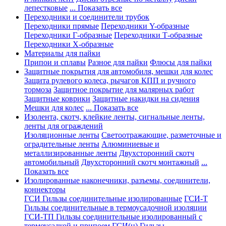
лепестковые
... Показать все
Переходники и соединители трубок
Переходники прямые
Переходники Y-образные
Переходники Г-образные
Переходники Т-образные
Переходники Х-образные
Материалы для пайки
Припои и сплавы
Разное для пайки
Флюсы для пайки
Защитные покрытия для автомобиля, мешки для колес
Защита рулевого колеса, рычагов КПП и ручного
тормоза
Защитное покрытие для малярных работ
Защитные коврики
Защитные накидки на сидения
Мешки для колес
... Показать все
Изолента, скотч, клейкие ленты, сигнальные ленты,
ленты для ограждений
Изоляционные ленты
Светоотражающие, разметочные и
оградительные ленты
Алюминиевые и
металлизированные ленты
Двухсторонний скотч
автомобильный
Двухсторонний скотч монтажный
...
Показать все
Изолированные наконечники, разъемы, соединители,
коннекторы
ГСИ Гильзы соединительные изолированные
ГСИ-Т
Гильзы соединительные в термоусадочной изоляции
ГСИ-ТП Гильзы соединительные изолированный с
термоусадкой и припоем
ГСИ(н) Гильзы