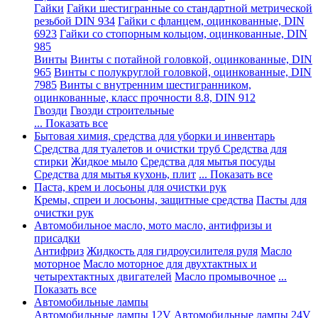
Гайки
Гайки шестигранные со стандартной метрической
резьбой DIN 934
Гайки с фланцем, оцинкованные, DIN
6923
Гайки со стопорным кольцом, оцинкованные, DIN
985
Винты
Винты с потайной головкой, оцинкованные, DIN
965
Винты с полукруглой головкой, оцинкованные, DIN
7985
Винты с внутренним шестигранником,
оцинкованные, класс прочности 8.8, DIN 912
Гвозди
Гвозди строительные
... Показать все
Бытовая химия, средства для уборки и инвентарь
Средства для туалетов и очистки труб
Средства для
стирки
Жидкое мыло
Средства для мытья посуды
Средства для мытья кухонь, плит
... Показать все
Паста, крем и лосьоны для очистки рук
Кремы, спреи и лосьоны, защитные средства
Пасты для
очистки рук
Автомобильное масло, мото масло, антифризы и
присадки
Антифриз
Жидкость для гидроусилителя руля
Масло
моторное
Масло моторное для двухтактных и
четырехтактных двигателей
Масло промывочное
...
Показать все
Автомобильные лампы
Автомобильные лампы 12V
Автомобильные лампы 24V