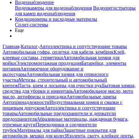
Видеонаблюдение
Видеокамеры для видеонаблюдения
Видеорегистраторы
для камер видеонаблюдения
Кондиционеры и расходные материлы
Сплит-системы
Еще
Главная
-
Каталог
-
Автоэлектрика и сопутствующие товары
Автомобильная гофра, оплетки для кабеля, кембрик
Клей,
клеевые составы, герметики
Автомобильная химия для
мойки
Электромонтажная продукция
Батарейки, элементы
питания
Автомоечное оборудование и
аксессуары
Автомобильная химия для сервисного
участка
Метизы, строительный и автомобильный
крепеж
Паста, крем и лосьоны для очистки рук
Бытовая химия,
средства для уборки и инвентарь
Автомобильное масло, мото
масло, антифризы и присадки
Автомобильные лампы
Автопринадлежности
Индустриальная химия и смазки с
пищевым допуском
Автоэлектрика и сопутствующие
товары
Автомобильные предохранители и держатели
предохранителя
Абразивные материалы, наждачная бумага,
отрезные круги
Переходники и соединители
трубок
Материалы для пайки
Защитные покрытия для
автомобиля, мешки для колес
Изолента, скотч, клейкие ленты,