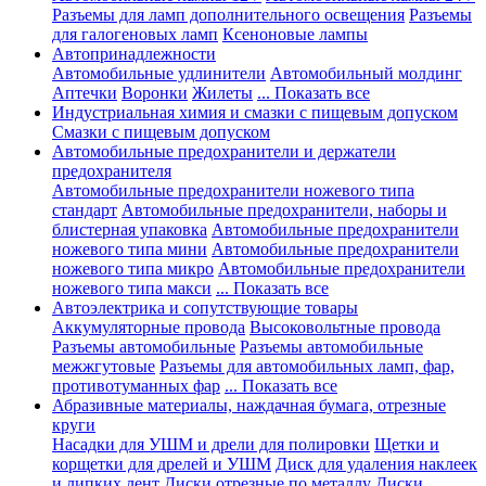
Разъемы для ламп дополнительного освещения
Разъемы
для галогеновых ламп
Ксеноновые лампы
Автопринадлежности
Автомобильные удлинители
Автомобильный молдинг
Аптечки
Воронки
Жилеты
... Показать все
Индустриальная химия и смазки с пищевым допуском
Смазки с пищевым допуском
Автомобильные предохранители и держатели
предохранителя
Автомобильные предохранители ножевого типа
стандарт
Автомобильные предохранители, наборы и
блистерная упаковка
Автомобильные предохранители
ножевого типа мини
Автомобильные предохранители
ножевого типа микро
Автомобильные предохранители
ножевого типа макси
... Показать все
Автоэлектрика и сопутствующие товары
Аккумуляторные провода
Высоковольтные провода
Разъемы автомобильные
Разъемы автомобильные
межжгутовые
Разъемы для автомобильных ламп, фар,
противотуманных фар
... Показать все
Абразивные материалы, наждачная бумага, отрезные
круги
Насадки для УШМ и дрели для полировки
Щетки и
корщетки для дрелей и УШМ
Диск для удаления наклеек
и липких лент
Диски отрезные по металлу
Диски