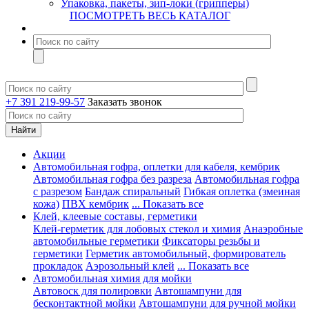
Упаковка, пакеты, зип-локи (грипперы)
ПОСМОТРЕТЬ ВЕСЬ КАТАЛОГ
+7 391 219-99-57
Заказать звонок
Акции
Автомобильная гофра, оплетки для кабеля, кембрик
Автомобильная гофра без разреза
Автомобильная гофра
с разрезом
Бандаж спиральный
Гибкая оплетка (змеиная
кожа)
ПВХ кембрик
... Показать все
Клей, клеевые составы, герметики
Клей-герметик для лобовых стекол и химия
Анаэробные
автомобильные герметики
Фиксаторы резьбы и
герметики
Герметик автомобильный, формирователь
прокладок
Аэрозольный клей
... Показать все
Автомобильная химия для мойки
Автовоск для полировки
Автошампуни для
бесконтактной мойки
Автошампуни для ручной мойки