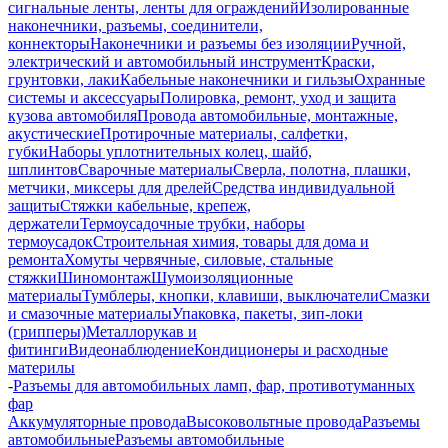
сигнальные ленты, ленты для ограждений
Изолированные
наконечники, разъемы, соединители,
коннекторы
Наконечники и разъемы без изоляции
Ручной,
электрический и автомобильный инструмент
Краски,
грунтовки, лаки
Кабельные наконечники и гильзы
Охранные
системы и аксессуары
Полировка, ремонт, уход и защита
кузова автомобиля
Провода автомобильные, монтажные,
акустические
Протирочные материалы, салфетки,
губки
Наборы уплотнительных колец, шайб,
шплинтов
Сварочные материалы
Сверла, полотна, плашки,
метчики, миксеры для дрелей
Средства индивидуальной
защиты
Стяжки кабельные, крепеж,
держатели
Термоусадочные трубки, наборы
термоусадок
Строительная химия, товары для дома и
ремонта
Хомуты червячные, силовые, стальные
стяжки
Шиномонтаж
Шумоизоляционные
материалы
Тумблеры, кнопки, клавиши, выключатели
Смазки
и смазочные материалы
Упаковка, пакеты, зип-локи
(грипперы)
Металлорукав и
фитинги
Видеонаблюдение
Кондиционеры и расходные
материлы
-
Разъемы для автомобильных ламп, фар, противотуманных
фар
Аккумуляторные провода
Высоковольтные провода
Разъемы
автомобильные
Разъемы автомобильные