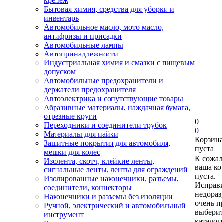
крепеж
Бытовая химия, средства для уборки и
инвентарь
Автомобильное масло, мото масло,
антифризы и присадки
Автомобильные лампы
Автопринадлежности
Индустриальная химия и смазки с пищевым
допуском
Автомобильные предохранители и
держатели предохранителя
Автоэлектрика и сопутствующие товары
Абразивные материалы, наждачная бумага,
отрезные круги
0
Переходники и соединители трубок
0
Материалы для пайки
Корзин
Защитные покрытия для автомобиля,
пуста
мешки для колес
К сожа
Изолента, скотч, клейкие ленты,
ваша ко
сигнальные ленты, ленты для ограждений
пуста.
Изолированные наконечники, разъемы,
Исправи
соединители, коннекторы
недора
Наконечники и разъемы без изоляции
очень п
Ручной, электрический и автомобильный
выберит
инструмент
каталог