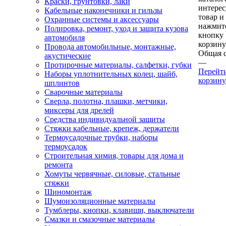
Краски, грунтовки, лаки
интере
Кабельные наконечники и гильзы
товар и
Охранные системы и аксессуары
нажмит
Полировка, ремонт, уход и защита кузова
кнопку
автомобиля
корзину
Провода автомобильные, монтажные,
Общая 
акустические
—
Протирочные материалы, салфетки, губки
Перейт
Наборы уплотнительных колец, шайб,
корзину
шплинтов
Сварочные материалы
Сверла, полотна, плашки, метчики,
миксеры для дрелей
Средства индивидуальной защиты
Стяжки кабельные, крепеж, держатели
Термоусадочные трубки, наборы
термоусадок
Строительная химия, товары для дома и
ремонта
Хомуты червячные, силовые, стальные
стяжки
Шиномонтаж
Шумоизоляционные материалы
Тумблеры, кнопки, клавиши, выключатели
Смазки и смазочные материалы