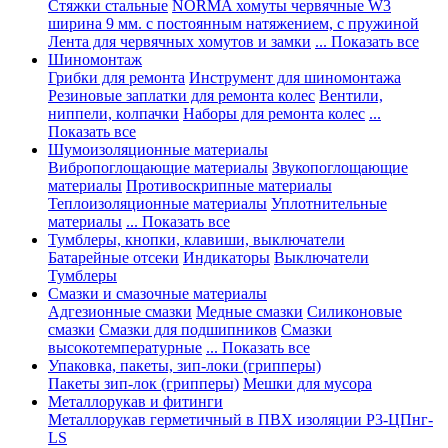
Стяжки стальные
NORMA хомуты червячные W3
ширина 9 мм. с постоянным натяжением, с пружиной
Лента для червячных хомутов и замки
... Показать все
Шиномонтаж
Грибки для ремонта
Инструмент для шиномонтажа
Резиновые заплатки для ремонта колес
Вентили,
ниппели, колпачки
Наборы для ремонта колес
...
Показать все
Шумоизоляционные материалы
Вибропоглощающие материалы
Звукопоглощающие
материалы
Противоскрипные материалы
Теплоизоляционные материалы
Уплотнительные
материалы
... Показать все
Тумблеры, кнопки, клавиши, выключатели
Батарейные отсеки
Индикаторы
Выключатели
Тумблеры
Смазки и смазочные материалы
Адгезионные смазки
Медные смазки
Силиконовые
смазки
Смазки для подшипников
Смазки
высокотемпературные
... Показать все
Упаковка, пакеты, зип-локи (грипперы)
Пакеты зип-лок (грипперы)
Мешки для мусора
Металлорукав и фитинги
Металлорукав герметичный в ПВХ изоляции Р3-ЦПнг-
LS