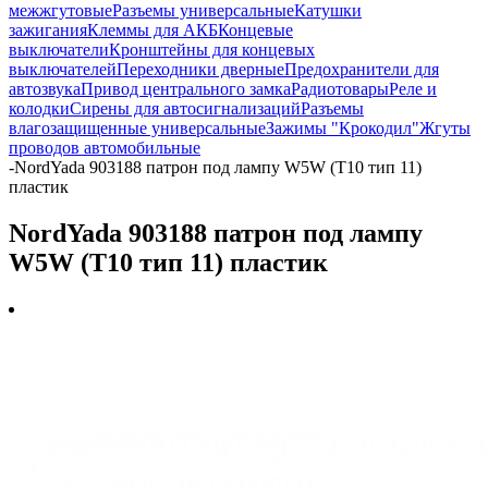
межжгутовые
Разъемы универсальные
Катушки
зажигания
Клеммы для АКБ
Концевые
выключатели
Кронштейны для концевых
выключателей
Переходники дверные
Предохранители для
автозвука
Привод центрального замка
Радиотовары
Реле и
колодки
Сирены для автосигнализаций
Разъемы
влагозащищенные универсальные
Зажимы "Крокодил"
Жгуты
проводов автомобильные
-
NordYada 903188 патрон под лампу W5W (Т10 тип 11)
пластик
NordYada 903188 патрон под лампу
W5W (Т10 тип 11) пластик