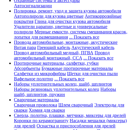
Охранные системы и аксессуары
Автосигнализации
Полировка, ремонт, уход и защита кузова автомобиля
Автополироли для кузова цветные
Антикоррозийные
покрытия
Глина для очистки кузова автомобиля
Удалители царапин, цветные и универсальные
полироли
Мерные емкости, система смешивания красок,
лопатки для размешивания
... Показать все
Провода автомобильные, монтажные, акустические
Витая пара
Греющий кабель
Акустический кабель
Провод автомобильный медный, ПГВА
Провод
автомобильный монтажный, CCA
... Показать все
Протирочные материалы, салфетки, губки
Абсорбьенты
Бумажные протирочные материалы
Салфетки из микрофибры
Щетки для очистки пыли
Вафельное полотно
... Показать все
Наборы уплотнительных колец, шайб, шплинтов
Наборы резиновых уплотнительных колец
Наборы
шайб, шплинтов, пружин
Сварочные материалы
Сварочная проволока
Шлем сварочный
Электроды для
сварки
Химия для сварки
Сверла, полотна, плашки, метчики, миксеры для дрелей
Коронки по керамограниту
Насадки мешалки (миксеры)
для дрелей
Оснастка и приспособления для дрелей