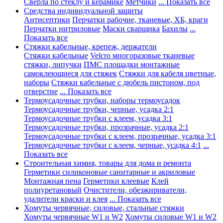
Сверла по стеклу и керамике
Метчики
... Показать все
Средства индивидуальной защиты
Антисептики
Перчатки рабочие, тканевые, ХБ, краги
Перчатки нитриловые
Маски сварщика
Бахилы
...
Показать все
Стяжки кабельные, крепеж, держатели
Стяжки кабельные
Velcro многоразовые тканевые
стяжки, липучки
ПМС площадки монтажные
самоклеющиеся для стяжек
Стяжки для кабеля цветные,
наборы
Стяжки кабельные с дюбель пистоном, под
отверстие
... Показать все
Термоусадочные трубки, наборы термоусадок
Термоусадочные трубки, черные, усадка 2:1
Термоусадочные трубки с клеем, усадка 3:1
Термоусадочные трубки, прозрачные, усадка 2:1
Термоусадочные трубки с клеем, прозрачные, усадка 3:1
Термоусадочные трубки с клеем, черные, усадка 4:1
...
Показать все
Строительная химия, товары для дома и ремонта
Герметики силиконовые санитарные и акриловые
Монтажная пена
Герметики клеевые
Клей
полиуретановый
Очистители, обезжириватели,
удалители краски и клея
... Показать все
Хомуты червячные, силовые, стальные стяжки
Хомуты червячные W1 и W2
Хомуты силовые W1 и W2