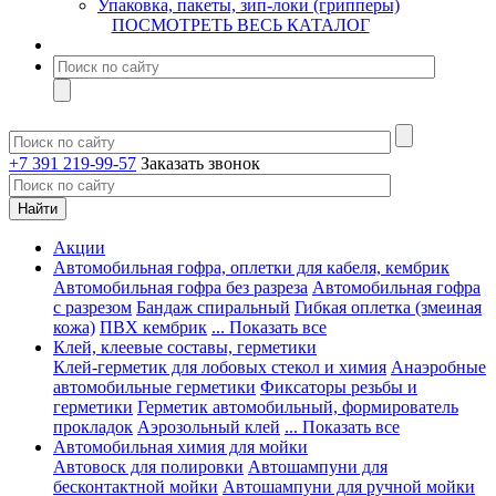
Упаковка, пакеты, зип-локи (грипперы)
ПОСМОТРЕТЬ ВЕСЬ КАТАЛОГ
+7 391 219-99-57
Заказать звонок
Акции
Автомобильная гофра, оплетки для кабеля, кембрик
Автомобильная гофра без разреза
Автомобильная гофра
с разрезом
Бандаж спиральный
Гибкая оплетка (змеиная
кожа)
ПВХ кембрик
... Показать все
Клей, клеевые составы, герметики
Клей-герметик для лобовых стекол и химия
Анаэробные
автомобильные герметики
Фиксаторы резьбы и
герметики
Герметик автомобильный, формирователь
прокладок
Аэрозольный клей
... Показать все
Автомобильная химия для мойки
Автовоск для полировки
Автошампуни для
бесконтактной мойки
Автошампуни для ручной мойки