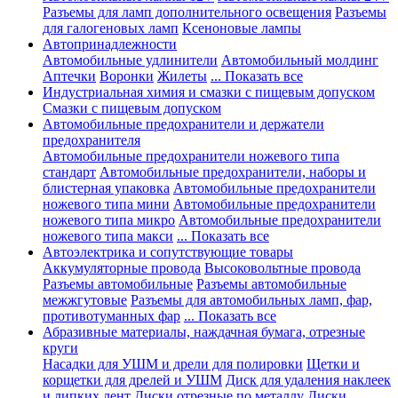
Разъемы для ламп дополнительного освещения
Разъемы
для галогеновых ламп
Ксеноновые лампы
Автопринадлежности
Автомобильные удлинители
Автомобильный молдинг
Аптечки
Воронки
Жилеты
... Показать все
Индустриальная химия и смазки с пищевым допуском
Смазки с пищевым допуском
Автомобильные предохранители и держатели
предохранителя
Автомобильные предохранители ножевого типа
стандарт
Автомобильные предохранители, наборы и
блистерная упаковка
Автомобильные предохранители
ножевого типа мини
Автомобильные предохранители
ножевого типа микро
Автомобильные предохранители
ножевого типа макси
... Показать все
Автоэлектрика и сопутствующие товары
Аккумуляторные провода
Высоковольтные провода
Разъемы автомобильные
Разъемы автомобильные
межжгутовые
Разъемы для автомобильных ламп, фар,
противотуманных фар
... Показать все
Абразивные материалы, наждачная бумага, отрезные
круги
Насадки для УШМ и дрели для полировки
Щетки и
корщетки для дрелей и УШМ
Диск для удаления наклеек
и липких лент
Диски отрезные по металлу
Диски