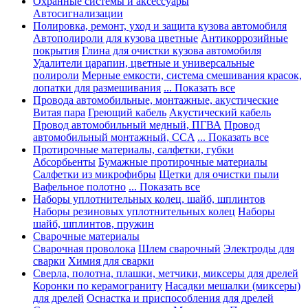
Охранные системы и аксессуары
Автосигнализации
Полировка, ремонт, уход и защита кузова автомобиля
Автополироли для кузова цветные
Антикоррозийные
покрытия
Глина для очистки кузова автомобиля
Удалители царапин, цветные и универсальные
полироли
Мерные емкости, система смешивания красок,
лопатки для размешивания
... Показать все
Провода автомобильные, монтажные, акустические
Витая пара
Греющий кабель
Акустический кабель
Провод автомобильный медный, ПГВА
Провод
автомобильный монтажный, CCA
... Показать все
Протирочные материалы, салфетки, губки
Абсорбьенты
Бумажные протирочные материалы
Салфетки из микрофибры
Щетки для очистки пыли
Вафельное полотно
... Показать все
Наборы уплотнительных колец, шайб, шплинтов
Наборы резиновых уплотнительных колец
Наборы
шайб, шплинтов, пружин
Сварочные материалы
Сварочная проволока
Шлем сварочный
Электроды для
сварки
Химия для сварки
Сверла, полотна, плашки, метчики, миксеры для дрелей
Коронки по керамограниту
Насадки мешалки (миксеры)
для дрелей
Оснастка и приспособления для дрелей