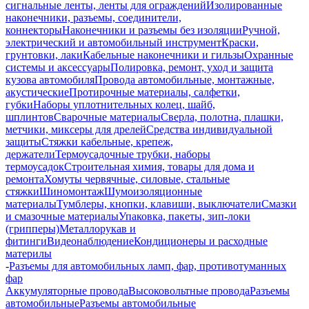
сигнальные ленты, ленты для ограждений
Изолированные
наконечники, разъемы, соединители,
коннекторы
Наконечники и разъемы без изоляции
Ручной,
электрический и автомобильный инструмент
Краски,
грунтовки, лаки
Кабельные наконечники и гильзы
Охранные
системы и аксессуары
Полировка, ремонт, уход и защита
кузова автомобиля
Провода автомобильные, монтажные,
акустические
Протирочные материалы, салфетки,
губки
Наборы уплотнительных колец, шайб,
шплинтов
Сварочные материалы
Сверла, полотна, плашки,
метчики, миксеры для дрелей
Средства индивидуальной
защиты
Стяжки кабельные, крепеж,
держатели
Термоусадочные трубки, наборы
термоусадок
Строительная химия, товары для дома и
ремонта
Хомуты червячные, силовые, стальные
стяжки
Шиномонтаж
Шумоизоляционные
материалы
Тумблеры, кнопки, клавиши, выключатели
Смазки
и смазочные материалы
Упаковка, пакеты, зип-локи
(грипперы)
Металлорукав и
фитинги
Видеонаблюдение
Кондиционеры и расходные
материлы
-
Разъемы для автомобильных ламп, фар, противотуманных
фар
Аккумуляторные провода
Высоковольтные провода
Разъемы
автомобильные
Разъемы автомобильные