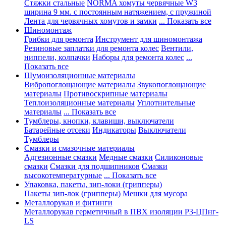
Стяжки стальные
NORMA хомуты червячные W3
ширина 9 мм. с постоянным натяжением, с пружиной
Лента для червячных хомутов и замки
... Показать все
Шиномонтаж
Грибки для ремонта
Инструмент для шиномонтажа
Резиновые заплатки для ремонта колес
Вентили,
ниппели, колпачки
Наборы для ремонта колес
...
Показать все
Шумоизоляционные материалы
Вибропоглощающие материалы
Звукопоглощающие
материалы
Противоскрипные материалы
Теплоизоляционные материалы
Уплотнительные
материалы
... Показать все
Тумблеры, кнопки, клавиши, выключатели
Батарейные отсеки
Индикаторы
Выключатели
Тумблеры
Смазки и смазочные материалы
Адгезионные смазки
Медные смазки
Силиконовые
смазки
Смазки для подшипников
Смазки
высокотемпературные
... Показать все
Упаковка, пакеты, зип-локи (грипперы)
Пакеты зип-лок (грипперы)
Мешки для мусора
Металлорукав и фитинги
Металлорукав герметичный в ПВХ изоляции Р3-ЦПнг-
LS