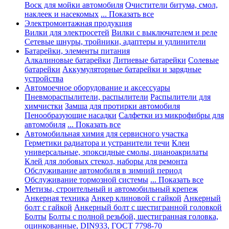
Воск для мойки автомобиля
Очистители битума, смол,
наклеек и насекомых
... Показать все
Электромонтажная продукция
Вилки для электросетей
Вилки с выключателем и реле
Сетевые шнуры, тройники, адаптеры и удлинители
Батарейки, элементы питания
Алкалиновые батарейки
Литиевые батарейки
Солевые
батарейки
Аккумуляторные батарейки и зарядные
устройства
Автомоечное оборудование и аксессуары
Пневмораспылители, распылители
Распылители для
химчистки
Замша для протирки автомобиля
Пенообразующие насадки
Салфетки из микрофибры для
автомобиля
... Показать все
Автомобильная химия для сервисного участка
Герметики радиатора и устранители течи
Клеи
универсальные, эпоксидные смолы, цианоакрилаты
Клей для лобовых стекол, наборы для ремонта
Обслуживание автомобиля в зимний период
Обслуживание тормозной системы
... Показать все
Метизы, строительный и автомобильный крепеж
Анкерная техника
Анкер клиновой с гайкой
Анкерный
болт с гайкой
Анкерный болт с шестигранной головкой
Болты
Болты с полной резьбой, шестигранная головка,
оцинкованные, DIN933, ГОСТ 7798-70