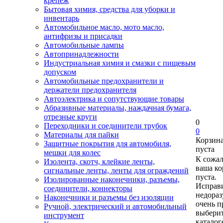
крепеж
Бытовая химия, средства для уборки и
инвентарь
Автомобильное масло, мото масло,
антифризы и присадки
Автомобильные лампы
Автопринадлежности
Индустриальная химия и смазки с пищевым
допуском
Автомобильные предохранители и
держатели предохранителя
Автоэлектрика и сопутствующие товары
Абразивные материалы, наждачная бумага,
отрезные круги
0
Переходники и соединители трубок
0
Материалы для пайки
Корзин
Защитные покрытия для автомобиля,
пуста
мешки для колес
К сожа
Изолента, скотч, клейкие ленты,
ваша ко
сигнальные ленты, ленты для ограждений
пуста.
Изолированные наконечники, разъемы,
Исправи
соединители, коннекторы
недора
Наконечники и разъемы без изоляции
очень п
Ручной, электрический и автомобильный
выберит
инструмент
каталог