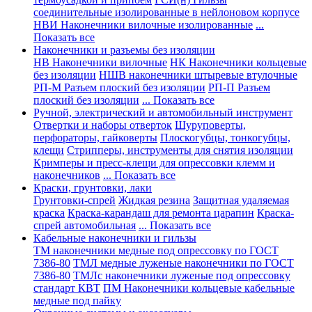
соединительные изолированные в нейлоновом корпусе
НВИ Наконечники вилочные изолированные
...
Показать все
Наконечники и разъемы без изоляции
НВ Наконечники вилочные
НК Наконечники кольцевые
без изоляции
НШВ наконечники штыревые втулочные
РП-М Разъем плоский без изоляции
РП-П Разъем
плоский без изоляции
... Показать все
Ручной, электрический и автомобильный инструмент
Отвертки и наборы отверток
Шуруповерты,
перфораторы, гайковерты
Плоскогубцы, тонкогубцы,
клещи
Стрипперы, инструменты для снятия изоляции
Кримперы и пресс-клещи для опрессовки клемм и
наконечников
... Показать все
Краски, грунтовки, лаки
Грунтовки-спрей
Жидкая резина
Защитная удаляемая
краска
Краска-карандаш для ремонта царапин
Краска-
спрей автомобильная
... Показать все
Кабельные наконечники и гильзы
ТМ наконечники медные под опрессовку по ГОСТ
7386-80
ТМЛ медные луженые наконечники по ГОСТ
7386-80
ТМЛс наконечники луженые под опрессовку
стандарт КВТ
ПМ Наконечники кольцевые кабельные
медные под пайку