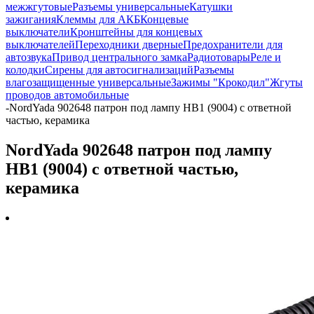
межжгутовые
Разъемы универсальные
Катушки
зажигания
Клеммы для АКБ
Концевые
выключатели
Кронштейны для концевых
выключателей
Переходники дверные
Предохранители для
автозвука
Привод центрального замка
Радиотовары
Реле и
колодки
Сирены для автосигнализаций
Разъемы
влагозащищенные универсальные
Зажимы "Крокодил"
Жгуты
проводов автомобильные
-
NordYada 902648 патрон под лампу HB1 (9004) с ответной
частью, керамика
NordYada 902648 патрон под лампу
HB1 (9004) с ответной частью,
керамика