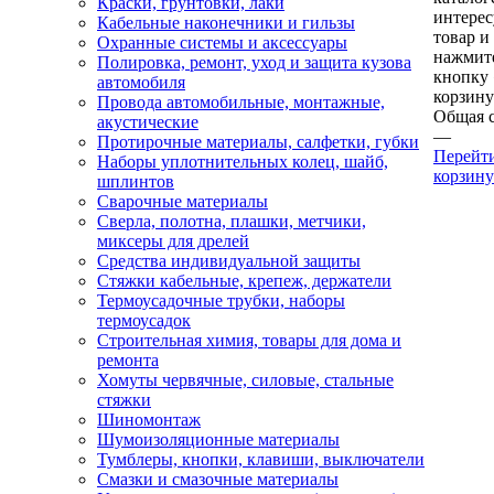
Краски, грунтовки, лаки
интере
Кабельные наконечники и гильзы
товар и
Охранные системы и аксессуары
нажмит
Полировка, ремонт, уход и защита кузова
кнопку
автомобиля
корзину
Провода автомобильные, монтажные,
Общая 
акустические
—
Протирочные материалы, салфетки, губки
Перейт
Наборы уплотнительных колец, шайб,
корзину
шплинтов
Сварочные материалы
Сверла, полотна, плашки, метчики,
миксеры для дрелей
Средства индивидуальной защиты
Стяжки кабельные, крепеж, держатели
Термоусадочные трубки, наборы
термоусадок
Строительная химия, товары для дома и
ремонта
Хомуты червячные, силовые, стальные
стяжки
Шиномонтаж
Шумоизоляционные материалы
Тумблеры, кнопки, клавиши, выключатели
Смазки и смазочные материалы