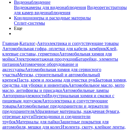
Видеонаблюдение
Видеокамеры для видеонаблюдения
Видеорегистраторы
для камер видеонаблюдения
Кондиционеры и расходные материлы
Сплит-системы
Еще
Главная
-
Каталог
-
Автоэлектрика и сопутствующие товары
Автомобильная гофра, оплетки для кабеля, кембрик
Клей,
клеевые составы, герметики
Автомобильная химия для
мойки
Электромонтажная продукция
Батарейки, элементы
питания
Автомоечное оборудование и
аксессуары
Автомобильная химия для сервисного
участка
Метизы, строительный и автомобильный
крепеж
Паста, крем и лосьоны для очистки рук
Бытовая химия,
средства для уборки и инвентарь
Автомобильное масло, мото
масло, антифризы и присадки
Автомобильные лампы
Автопринадлежности
Индустриальная химия и смазки с
пищевым допуском
Автоэлектрика и сопутствующие
товары
Автомобильные предохранители и держатели
предохранителя
Абразивные материалы, наждачная бумага,
отрезные круги
Переходники и соединители
трубок
Материалы для пайки
Защитные покрытия для
автомобиля, мешки для колес
Изолента, скотч, клейкие ленты,