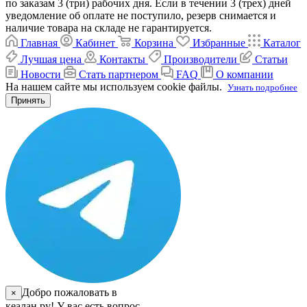
по заказам 3 (три) рабочих дня. Если в течении 3 (трех) дней
уведомление об оплате не поступило, резерв снимается и
наличие товара на складе не гарантируется.
Главная
Кабинет
Корзина
Избранные
Каталог
Лучшая цена
Контакты
Производители
Статьи
Новости
Стать партнером
FAQ
О компании
На нашем сайте мы используем cookie файлы.
Узнать подробнее
Принять
Добро пожаловать в
×
кеалан.ру! У вас есть вопрос