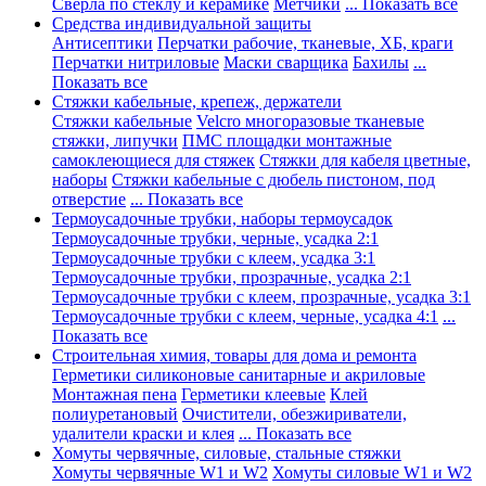
Сверла по стеклу и керамике
Метчики
... Показать все
Средства индивидуальной защиты
Антисептики
Перчатки рабочие, тканевые, ХБ, краги
Перчатки нитриловые
Маски сварщика
Бахилы
...
Показать все
Стяжки кабельные, крепеж, держатели
Стяжки кабельные
Velcro многоразовые тканевые
стяжки, липучки
ПМС площадки монтажные
самоклеющиеся для стяжек
Стяжки для кабеля цветные,
наборы
Стяжки кабельные с дюбель пистоном, под
отверстие
... Показать все
Термоусадочные трубки, наборы термоусадок
Термоусадочные трубки, черные, усадка 2:1
Термоусадочные трубки с клеем, усадка 3:1
Термоусадочные трубки, прозрачные, усадка 2:1
Термоусадочные трубки с клеем, прозрачные, усадка 3:1
Термоусадочные трубки с клеем, черные, усадка 4:1
...
Показать все
Строительная химия, товары для дома и ремонта
Герметики силиконовые санитарные и акриловые
Монтажная пена
Герметики клеевые
Клей
полиуретановый
Очистители, обезжириватели,
удалители краски и клея
... Показать все
Хомуты червячные, силовые, стальные стяжки
Хомуты червячные W1 и W2
Хомуты силовые W1 и W2