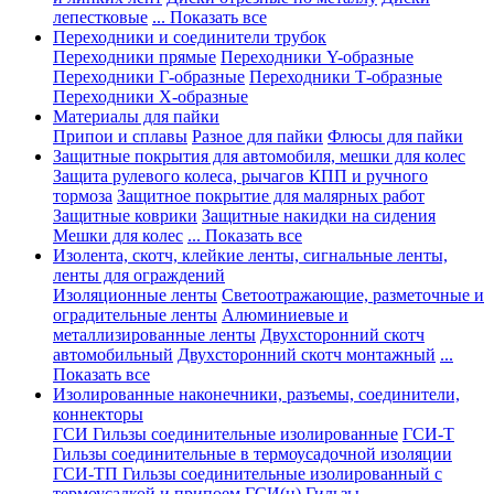
лепестковые
... Показать все
Переходники и соединители трубок
Переходники прямые
Переходники Y-образные
Переходники Г-образные
Переходники Т-образные
Переходники Х-образные
Материалы для пайки
Припои и сплавы
Разное для пайки
Флюсы для пайки
Защитные покрытия для автомобиля, мешки для колес
Защита рулевого колеса, рычагов КПП и ручного
тормоза
Защитное покрытие для малярных работ
Защитные коврики
Защитные накидки на сидения
Мешки для колес
... Показать все
Изолента, скотч, клейкие ленты, сигнальные ленты,
ленты для ограждений
Изоляционные ленты
Светоотражающие, разметочные и
оградительные ленты
Алюминиевые и
металлизированные ленты
Двухсторонний скотч
автомобильный
Двухсторонний скотч монтажный
...
Показать все
Изолированные наконечники, разъемы, соединители,
коннекторы
ГСИ Гильзы соединительные изолированные
ГСИ-Т
Гильзы соединительные в термоусадочной изоляции
ГСИ-ТП Гильзы соединительные изолированный с
термоусадкой и припоем
ГСИ(н) Гильзы