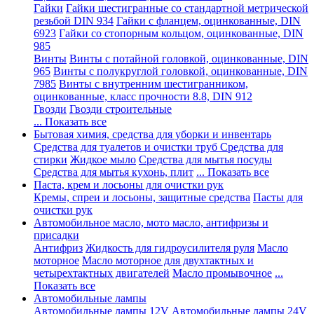
Гайки
Гайки шестигранные со стандартной метрической
резьбой DIN 934
Гайки с фланцем, оцинкованные, DIN
6923
Гайки со стопорным кольцом, оцинкованные, DIN
985
Винты
Винты с потайной головкой, оцинкованные, DIN
965
Винты с полукруглой головкой, оцинкованные, DIN
7985
Винты с внутренним шестигранником,
оцинкованные, класс прочности 8.8, DIN 912
Гвозди
Гвозди строительные
... Показать все
Бытовая химия, средства для уборки и инвентарь
Средства для туалетов и очистки труб
Средства для
стирки
Жидкое мыло
Средства для мытья посуды
Средства для мытья кухонь, плит
... Показать все
Паста, крем и лосьоны для очистки рук
Кремы, спреи и лосьоны, защитные средства
Пасты для
очистки рук
Автомобильное масло, мото масло, антифризы и
присадки
Антифриз
Жидкость для гидроусилителя руля
Масло
моторное
Масло моторное для двухтактных и
четырехтактных двигателей
Масло промывочное
...
Показать все
Автомобильные лампы
Автомобильные лампы 12V
Автомобильные лампы 24V